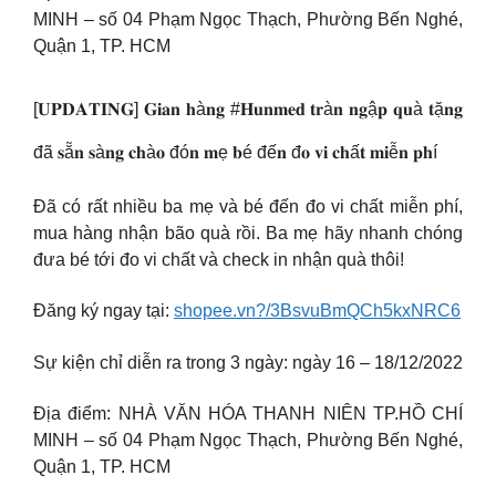
MINH – số 04 Phạm Ngọc Thạch, Phường Bến Nghé,
Quận 1, TP. HCM
[𝐔𝐏𝐃𝐀𝐓𝐈𝐍𝐆] 𝐆𝐢𝐚𝐧 𝐡à𝐧𝐠 #𝐇𝐮𝐧𝐦𝐞𝐝 𝐭𝐫à𝐧 𝐧𝐠ậ𝐩 𝐪𝐮à 𝐭ặ𝐧𝐠
đã 𝐬ẵ𝐧 𝐬à𝐧𝐠 𝐜𝐡à𝐨 đó𝐧 𝐦ẹ 𝐛é đế𝐧 đ𝐨 𝐯𝐢 𝐜𝐡ấ𝐭 𝐦𝐢ễ𝐧 𝐩𝐡í
Đã có rất nhiều ba mẹ và bé đến đo vi chất miễn phí,
mua hàng nhận bão quà rồi. Ba mẹ hãy nhanh chóng
đưa bé tới đo vi chất và check in nhận quà thôi!
Đăng ký ngay tại:
shopee.vn?/3BsvuBmQCh5kxNRC6
Sự kiện chỉ diễn ra trong 3 ngày: ngày 16 – 18/12/2022
Địa điểm: NHÀ VĂN HÓA THANH NIÊN TP.HỒ CHÍ
MINH – số 04 Phạm Ngọc Thạch, Phường Bến Nghé,
Quận 1, TP. HCM