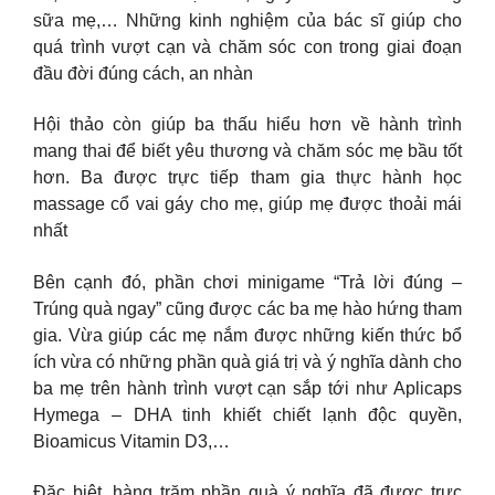
sữa mẹ,… Những kinh nghiệm của bác sĩ giúp cho
quá trình vượt cạn và chăm sóc con trong giai đoạn
đầu đời đúng cách, an nhàn
Hội thảo còn giúp ba thấu hiểu hơn về hành trình
mang thai để biết yêu thương và chăm sóc mẹ bầu tốt
hơn. Ba được trực tiếp tham gia thực hành học
massage cổ vai gáy cho mẹ, giúp mẹ được thoải mái
nhất
Bên cạnh đó, phần chơi minigame “Trả lời đúng –
Trúng quà ngay” cũng được các ba mẹ hào hứng tham
gia. Vừa giúp các mẹ nắm được những kiến thức bổ
ích vừa có những phần quà giá trị và ý nghĩa dành cho
ba mẹ trên hành trình vượt cạn sắp tới như Aplicaps
Hymega – DHA tinh khiết chiết lạnh độc quyền,
Bioamicus Vitamin D3,…
Đặc biệt, hàng trăm phần quà ý nghĩa đã được trực