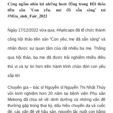
𝐂ù𝐧𝐠 𝐧𝐠ắ𝐦 𝐧𝐡ì𝐧 𝐥ạ𝐢 𝐧𝐡ữ𝐧𝐠 𝐡𝐨ạ𝐭 độ𝐧𝐠 𝐭𝐫𝐨𝐧𝐠 𝐇ộ𝐢 𝐭𝐡ả𝐨
𝐭𝐢ề𝐧 𝐬ả𝐧 “𝐂𝐨𝐧 𝐲ê𝐮, 𝐦ẹ đã 𝐬ẵ𝐧 𝐬à𝐧𝐠” 𝐭ạ𝐢
#𝐌ù𝐚_𝐬𝐢𝐧𝐡_𝐅𝐚𝐢𝐫_𝟐𝟎𝟐𝟐
Ngày 17/12/2022 vừa qua, #Aplicaps đã tổ chức thành
công hội thảo tiền sản “Con yêu, mẹ đã sẵn sàng” và
nhận được sự quan tâm của rất nhiều ba mẹ. Thông
qua hội thảo, ba mẹ đã được trải nghiệm nhiều điều
thú vị và tự tin hơn trên hành trình chào đón con yêu
sắp tới
Chuyên gia – bác sĩ Nguyễn sĩ Nguyễn Thị Nhật Thúy
với kinh nghiệm hơn 20 năm tại bệnh viện Phụ sản
Mekong đã chia sẻ về: dinh dưỡng và những vấn đề
thường gặp trong thai kỳ, dấu hiệu chuyển dạ và cuộc
đẻ, các vấn đề về hậu sản, nguyên tắc nuôi con bằng