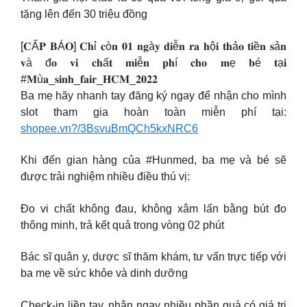
tặng lên đến 30 triệu đồng
[𝐂Ấ𝐏 𝐁Á𝐎] 𝐂𝐡ỉ 𝐜ò𝐧 𝟎𝟏 𝐧𝐠à𝐲 𝐝𝐢ễ𝐧 𝐫𝐚 𝐡ộ𝐢 𝐭𝐡ả𝐨 𝐭𝐢ề𝐧 𝐬ả𝐧
𝐯à đ𝐨 𝐯𝐢 𝐜𝐡ấ𝐭 𝐦𝐢ễ𝐧 𝐩𝐡í 𝐜𝐡𝐨 𝐦ẹ 𝐛é 𝐭ạ𝐢
#𝐌ù𝐚_𝐬𝐢𝐧𝐡_𝐟𝐚𝐢𝐫_𝐇𝐂𝐌_𝟐𝟎𝟐𝟐
Ba mẹ hãy nhanh tay đăng ký ngay để nhận cho mình
slot tham gia hoàn toàn miễn phí tại:
shopee.vn?/3BsvuBmQCh5kxNRC6
Khi đến gian hàng của #Hunmed, ba mẹ và bé sẽ
được trải nghiệm nhiều điều thú vị:
Đo vi chất không đau, không xâm lấn bằng bút đo
thông minh, trả kết quả trong vòng 02 phút
Bác sĩ quân y, dược sĩ thăm khám, tư vấn trực tiếp với
ba mẹ về sức khỏe và dinh dưỡng
Check-in liền tay, nhận ngay nhiều phần quà có giá trị