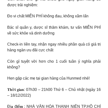
được trải nghiệm:
Đo vi chất MIỄN PHÍ không đau, không xâm lấn
Bác sĩ quân y, dược sĩ thăm khám, tư vấn MIỄN PHÍ
về sức khỏe và dinh dưỡng
Check-in liền tay, nhận ngay nhiều phần quà có giá trị
hàng ngàn ưu đãi cực chất
Còn gì tuyệt vời hơn cho 1 cuối tuần ý nghĩa phải
không?
Hẹn gặp các mẹ tại gian hàng của Hunmed nhé!
𝐓𝐡ờ𝐢 𝐠𝐢𝐚𝐧: 07h30 – 21h00 Thứ 6 – Chủ nhật (ngày 16
– 18/12/2022)
Đị𝐚 đ𝐢ể𝐦 : NHÀ VĂN HÓA THANH NIÊN TP.HỒ CHÍ