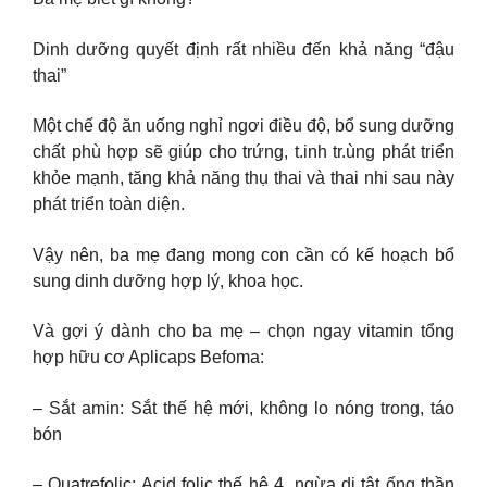
Dinh dưỡng quyết định rất nhiều đến khả năng “đậu
thai”
Một chế độ ăn uống nghỉ ngơi điều độ, bổ sung dưỡng
chất phù hợp sẽ giúp cho trứng, t.inh tr.ùng phát triển
khỏe mạnh, tăng khả năng thụ thai và thai nhi sau này
phát triển toàn diện.
Vậy nên, ba mẹ đang mong con cần có kế hoạch bổ
sung dinh dưỡng hợp lý, khoa học.
Và gợi ý dành cho ba mẹ – chọn ngay vitamin tổng
hợp hữu cơ Aplicaps Befoma:
– Sắt amin: Sắt thế hệ mới, không lo nóng trong, táo
bón
– Quatrefolic: Acid folic thế hệ 4, ngừa dị tật ống thần