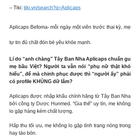
– Tiki:
tiki.vn/search?q=Aplicaps
Aplicaps Befoma- mỗi ngày một viên trước thai kỳ, mẹ
tự tin đủ chất đón bé yêu khỏe mạnh.
Lí do “anh chàng” Tây Ban Nha Aplicaps chuẩn gu
mẹ bầu Việt? Người ta vẫn nói “phụ nữ thật khó
hiểu”, để mà chinh phục được thì “người ấy” phải
có profile KHỦNG dữ lắm?
Aplicaps được nhập khẩu chính hãng từ Tây Ban Nha
bởi công ty Dược Hunmed. “Gia thế” uy tín, mẹ không
lo gặp hàng kém chất lượng.
Hấp thu tối ưu, mẹ không lo gặp tình trạng nóng trong
hay táo bón.