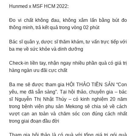
Hunmed x MSF HCM 2022:
Đo vi chất không đau, không xâm lấn bằng bút đo
thông minh, trả kết quả trong vòng 02 phút
Bác sĩ quân y, dược sĩ thăm khám, tư vấn trực tiếp với
ba mẹ về sức khỏe và dinh dưỡng
Check-in liền tay, nhận ngay nhiều phần quà có giá trị
hàng ngàn ưu đãi cực chất
Ba mẹ sẽ được tham gia HỘI THẢO TIỀN SẢN “Con
yêu, mẹ đã sẵn sàng”. Tại hội thảo, chuyên gia – bác
sĩ Nguyễn Thị Nhật Thúy – có kinh nghiệm 20 năm
trong bệnh viện phụ sản Mekong sẽ chia sẻ về cách
vượt cạn an toàn và chăm sóc con đúng cách nhất
trong giai đoạn đầu đời
Tham gia hội thảo là có quà với tổng giá trị gói quà