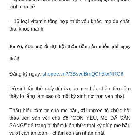
kinh cho bé
– 16 loại vitamin tổng hợp thiết yếu khác: mẹ đủ chất,
thai khỏe mạnh
𝐁𝐚 ơ𝐢, đư𝐚 𝐦ẹ đ𝐢 𝐝ự 𝐡ộ𝐢 𝐭𝐡ả𝐨 𝐭𝐢ề𝐧 𝐬ả𝐧 𝐦𝐢ễ𝐧 𝐩𝐡í 𝐧𝐠𝐚𝐲
𝐭𝐡ô𝐢!
Đăng ký ngay:
shopee.vn?/3BsvuBmQCh5kxNRC6
Dù sinh lần thứ mấy đi nữa, ba mẹ chắc chắn đều cảm
thấy lo lắng làm sao có một kỳ sinh nở trọn vẹn nhất
Thấu hiểu tâm tư của mẹ bầu, #Hunmed tổ chức hội
thảo tiền sản với chủ đề “CON YÊU, MẸ ĐÃ SẴN
SÀNG!” để trang bị thêm kiến thức thai kỳ giúp mẹ bầu
vượt cạn an toàn – chăm con an nhàn nhất