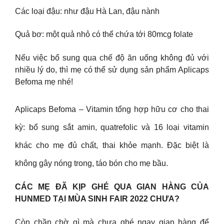
Các loại đậu: như đậu Hà Lan, đậu nành
Quả bơ: một quả nhỏ có thể chứa tới 80mcg folate
Nếu việc bổ sung qua chế độ ăn uống không đủ với
nhiều lý do, thì mẹ có thể sử dụng sản phẩm Aplicaps
Befoma mẹ nhé!
Aplicaps Befoma – Vitamin tổng hợp hữu cơ cho thai
kỳ: bổ sung sắt amin, quatrefolic và 16 loại vitamin
khác cho mẹ đủ chất, thai khỏe mạnh. Đặc biệt là
không gây nóng trong, táo bón cho mẹ bầu.
CÁC MẸ ĐÃ KỊP GHÉ QUA GIAN HÀNG CỦA
HUNMED TẠI MÙA SINH FAIR 2022 CHƯA?
Còn chần chờ gì mà chưa ghé ngay gian hàng để