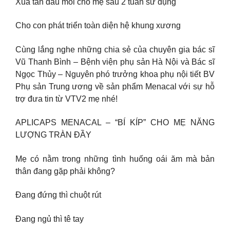
Xua tan đau mỏi cho mẹ sau 2 tuần sử dụng
Cho con phát triển toàn diện hệ khung xương
Cùng lắng nghe những chia sẻ của chuyên gia bác sĩ
Vũ Thanh Bình – Bệnh viện phụ sản Hà Nội và Bác sĩ
Ngọc Thủy – Nguyên phó trưởng khoa phụ nội tiết BV
Phụ sản Trung ương về sản phẩm Menacal với sự hỗ
trợ đưa tin từ VTV2 mẹ nhé!
APLICAPS MENACAL – “BÍ KÍP” CHO MẸ NĂNG
LƯỢNG TRÀN ĐẦY
Mẹ có nằm trong những tình huống oái ăm mà bản
thân đang gặp phải không?
Đang đứng thì chuột rút
Đang ngủ thì tê tay