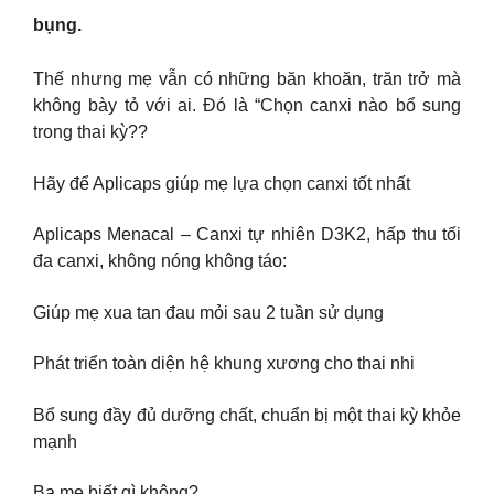
bụng.
Thế nhưng mẹ vẫn có những băn khoăn, trăn trở mà
không bày tỏ với ai. Đó là “Chọn canxi nào bổ sung
trong thai kỳ??
Hãy để Aplicaps giúp mẹ lựa chọn canxi tốt nhất
Aplicaps Menacal – Canxi tự nhiên D3K2, hấp thu tối
đa canxi, không nóng không táo:
Giúp mẹ xua tan đau mỏi sau 2 tuần sử dụng
Phát triển toàn diện hệ khung xương cho thai nhi
Bổ sung đầy đủ dưỡng chất, chuẩn bị một thai kỳ khỏe
mạnh
Ba mẹ biết gì không?