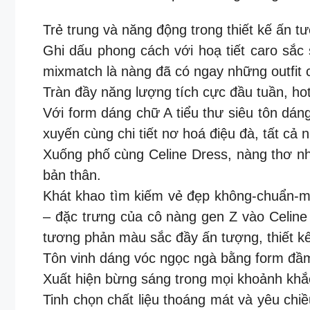
Trẻ trung và năng động trong thiết kế ấn t
Ghi dấu phong cách với hoạ tiết caro sắc
mixmatch là nàng đã có ngay những outfit c
Tràn đầy năng lượng tích cực đầu tuần, hot
Với form dáng chữ A tiểu thư siêu tôn dáng
xuyến cùng chi tiết nơ hoá điệu đà, tất cả 
Xuống phố cùng Celine Dress, nàng thơ nhà 
bản thân.
Khát khao tìm kiếm vẻ đẹp không-chuẩn-m
– đặc trưng của cô nàng gen Z vào Celine
tương phản màu sắc đầy ấn tượng, thiết kế 
Tôn vinh dáng vóc ngọc ngà bằng form đầm 
Xuất hiện bừng sáng trong mọi khoảnh khắc
Tinh chọn chất liệu thoáng mát và yêu ch