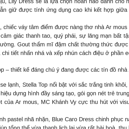
, Lily Dress sẽ là lựa chọn hoàn hảo dành cho n
ẫn giữ được tính ứng dụng cao khi kết hợp giữa 
s, chiếc váy tâm điểm được nàng thơ nhà Ar mous
à cảm giác thanh tao, quý phái, sự lãng mạn bất t
hường. Gout thẩm mĩ đậm chất thường thức được
là chi tiết nhấn nhá và xếp nhún cách điệu ở phần 
op – thiết kế đáng chú ý đang được các tín đồ nh
se lạnh, Stella Top nổi bật với sắc trắng tinh khôi
u dựng hình đầy sáng tạo, gói gọn nét trẻ trung t
iệt của Ar mous, MC Khánh Vy cực thu hút với vis
xanh pastel nhã nhặn, Blue Caro Dress chinh phục 
p tổng thể vừa thanh lịch lại vừa rất hài hoà, thu 