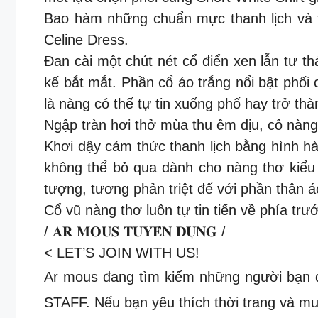
Bao hàm những chuẩn mực thanh lịch và t
Celine Dress.
Đan cài một chút nét cổ điển xen lẫn tư th
kế bắt mắt. Phần cổ áo trắng nổi bật phối 
là nàng có thể tự tin xuống phố hay trở thà
Ngập tràn hơi thở mùa thu êm dịu, cô nàng 
Khơi dậy cảm thức thanh lịch bằng hình hà
không thể bỏ qua dành cho nàng thơ kiểu
tượng, tương phản triệt để với phần thân á
Cổ vũ nàng thơ luôn tự tin tiến về phía trư
/ 𝐀𝐑 𝐌𝐎𝐔𝐒 𝐓𝐔𝐘𝐄̂̉𝐍 𝐃𝐔̣𝐍𝐆 /
< LET’S JOIN WITH US!
Ar mous đang tìm kiếm những người bạn 
STAFF. Nếu bạn yêu thích thời trang và m