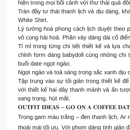
hiện trong mọi bối cảnh với thư thái quá đỗ
Tràn đầy tư thái thanh lịch và dịu dàng, 
White Shirt.
Lý tưởng hoá phong cách lịch duyệt theo ph
vô cùng hài hoà. Phần váy dáng dài cổ điển
Tỉ mỉ trong từng chi tiết thiết kế và lựa 
chỉnh form dáng babydoll cùng những chi t
buổi date ngọt ngào.
Ngọt ngào và toả sáng trong sắc xanh dịu 
Tập trung vào sự tối giản trong thiết kế 
với thiết kế hai dây thanh mảnh và ấn tượ
sang trọng, hút mắt.
𝐎𝐔𝐓𝐅𝐈𝐓 𝐈𝐃𝐄𝐀𝐒 – 𝐆𝐎 𝐎𝐍 𝐀 𝐂𝐎𝐅𝐅𝐄𝐄 𝐃𝐀𝐓
Trong gam màu trắng – đen thanh lịch, Ar
thoải mái tối ưu. Với phom dáng tinh giản 