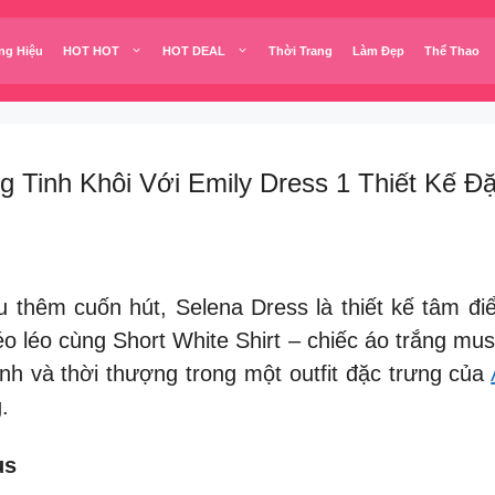
ng Hiệu
HOT HOT
HOT DEAL
Thời Trang
Làm Đẹp
Thể Thao
 Tinh Khôi Với Emily Dress 1 Thiết Kế Đ
u thêm cuốn hút, Selena Dress là thiết kế tâm đ
o léo cùng Short White Shirt – chiếc áo trắng mu
ính và thời thượng trong một outfit đặc trưng của
.
us