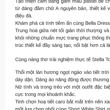
Tạo thiện cảm bằng gam màu pastel dễ chịu
từ dáng đầm chữ A nguyên bản, thiết kế v
điệu đà.
Khám phá cá tính tiềm ẩn cùng Bella Dres
Trung hoà giữa nét tối giản thời thượng v
khỏi những chuẩn mực trang phục thông t
trúc thiết kế đầy sáng tạo, nổi bật hơn cả 
Cùng nàng thơ trải nghiệm thực tế Stella T
Thổi một làn hương ngọt ngào vào tiết trời 
dày dặn. Dáng áo năng động được thương hiệ
Nữ tính và trong trẻo với một outfit đặc b
cực trong mọi khoảnh khắc.
Tinh chọn hoạ tiết caro bắt mắt trên nền 
mốt lựa chọn phối cùng Short White Shirt giú