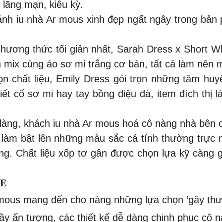
i lãng mạn, kiêu kỳ.
khánh iu nhà Ar mous xinh đẹp ngất ngây trong bản
ương thức tối giản nhất, Sarah Dress x Short Whit
 mix cùng áo sơ mi trắng cơ bản, tất cả làm nên m
chọn chất liệu, Emily Dress gói trọn những tâm hu
iết cổ sơ mi hay tay bồng điệu đà, item đích thị
dàng, khách iu nhà Ar mous hoá cô nàng nhà bên c
để làm bật lên những màu sắc cá tính thường trực
ng. Chất liệu xốp tơ gân được chọn lựa kỹ càng g
𝐄
 mous mang đến cho nàng những lựa chọn ‘gây th
đầy ấn tượng, các thiết kế dễ dàng chinh phục cô 