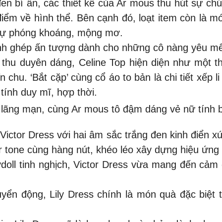
 đen bí ẩn, các thiết kế của Ar mous thu hút sự ch
điểm về hình thể. Bên cạnh đó, loạt item còn là 
 sự phóng khoáng, mộng mơ.
mảnh ghép ấn tượng dành cho những cô nàng yêu 
thu duyên dáng, Celine Top hiện diện như một t
hu. ‘Bắt cặp’ cùng cổ áo to bản là chi tiết xếp li
tính duy mĩ, hợp thời.
 lãng mạn, cùng Ar mous tô đậm dáng vẻ nữ tính b
Victor Dress với hai âm sắc trắng đen kinh điển x
ur tone cùng hàng nút, khéo léo xây dựng hiệu ứng
ll tinh nghịch, Victor Dress vừa mang đến cảm g
yển động, Lily Dress chính là món quà đặc biệt