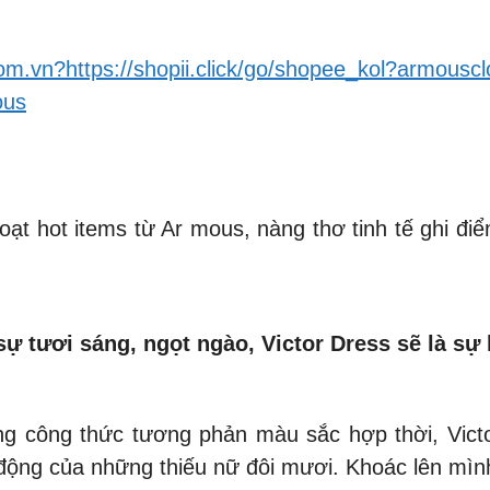
com.vn?https://shopii.click/go/shopee_kol?armouscl
ous
oạt hot items từ Ar mous, nàng thơ tinh tế ghi đ
ự tươi sáng, ngọt ngào, Victor Dress sẽ là sự
ùng công thức tương phản màu sắc hợp thời, Vict
ộng của những thiếu nữ đôi mươi. Khoác lên mình 