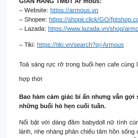
GIAN HÀNG TMĐT Ar mous:
– Website:
https://armous.vn
– Shopee:
https://shopii.click/GO/fptshop.
– Lazada:
https://www.lazada.vn/shop/arm
– Tiki:
https://tiki.vn/search?q=Armous
Toả sáng rực rỡ trong buổi hẹn cafe cùng l
hợp thời
Bao hàm cảm giác bí ẩn nhưng vẫn gợi s
những buổi hò hẹn cuối tuần.
Nổi bật với dáng đầm babydoll nữ tính c
lánh, nhẹ nhàng phản chiếu tâm hồn sống đ