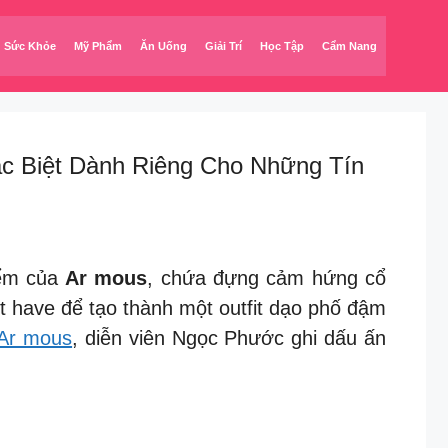
Sức Khỏe
Mỹ Phẩm
Ăn Uống
Giải Trí
Học Tập
Cẩm Nang
ặc Biệt Dành Riêng Cho Những Tín
iểm của
Ar mous
, chứa đựng cảm hứng cổ
st have để tạo thành một outfit dạo phố đậm
Ar mous
, diễn viên Ngọc Phước ghi dấu ấn