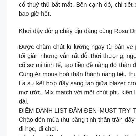
cổ thuỷ thủ bắt mắt. Bên cạnh đó, chi tiết
bao giờ hết.
Khơi dậy dòng chảy dịu dàng cùng Rosa Dr
Được chăm chút kĩ lưỡng ngay từ bản vẽ p
tối giản nhưng vẫn rất đỗi thời thượng, ngọ
cổ sơ mi tinh tế, tạo tiền đề nâng đỡ thân
Cùng Ar mous hoá thân thành nàng tiểu thư 
Là sự kết hợp đầy sáng tạo giữa blazer cr
mơ ước. Mix match với một chút phụ kiện là
dài.
ĐIỂM DANH LIST ĐẦM ĐEN ‘MUST TRY’
Chào đón mùa thu bằng tinh thần tràn đầy 
đi học, đi chơi.