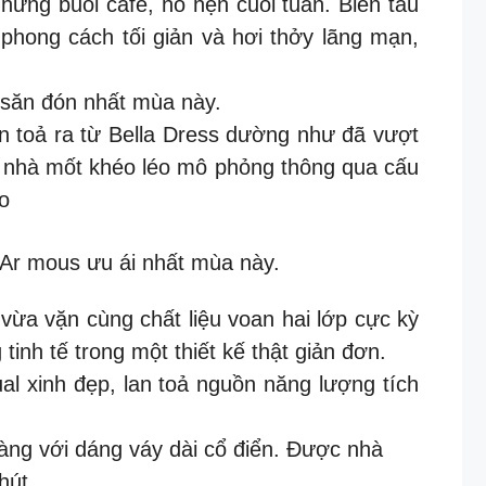
hững buổi cafe, hò hẹn cuối tuần. Biến tấu
phong cách tối giản và hơi thởy lãng mạn,
 săn đón nhất mùa này.
ận toả ra từ Bella Dress dường như đã vượt
 nhà mốt khéo léo mô phỏng thông qua cấu
eo
à Ar mous ưu ái nhất mùa này.
, vừa vặn cùng chất liệu voan hai lớp cực kỳ
inh tế trong một thiết kế thật giản đơn.
ual xinh đẹp, lan toả nguồn năng lượng tích
nàng với dáng váy dài cổ điển. Được nhà
hút.