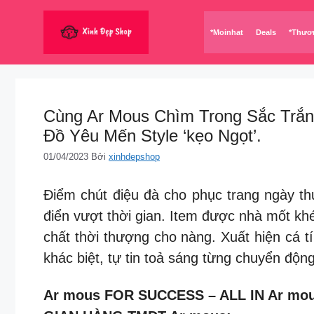
Chuyển
đến
*Moinhat
Deals
*Thươ
nội
dung
Cùng Ar Mous Chìm Trong Sắc Trắng
Đồ Yêu Mến Style ‘kẹo Ngọt’.
01/04/2023
Bởi
xinhdepshop
Điểm chút điệu đà cho phục trang ngày th
điển vượt thời gian. Item được nhà mốt khé
chất thời thượng cho nàng. Xuất hiện cá t
khác biệt, tự tin toả sáng từng chuyển động
Ar mous FOR SUCCESS – ALL IN Ar mo