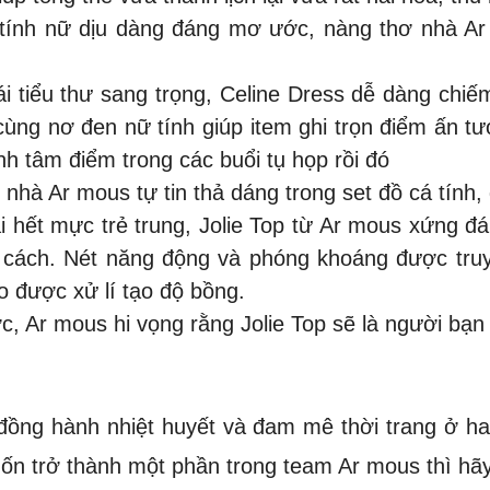
ính nữ dịu dàng đáng mơ ước, nàng thơ nhà Ar mo
ái tiểu thư sang trọng, Celine Dress dễ dàng chiếm
cùng nơ đen nữ tính giúp item ghi trọn điểm ấn t
nh tâm điểm trong các buổi tụ họp rồi đó
nhà Ar mous tự tin thả dáng trong set đồ cá tính, 
i hết mực trẻ trung, Jolie Top từ Ar mous xứng đ
 cách. Nét năng động và phóng khoáng được truyề
o được xử lí tạo độ bồng.
ớc, Ar mous hi vọng rằng Jolie Top sẽ là người bạn
đồng hành nhiệt huyết và đam mê thời trang ở
uốn trở thành một phần trong team Ar mous thì hã