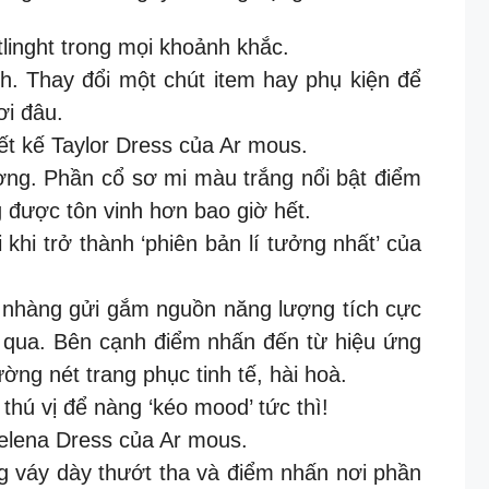
tlinght trong mọi khoảnh khắc.
h. Thay đổi một chút item hay phụ kiện để
ơi đâu.
ết kế Taylor Dress của Ar mous.
hượng. Phần cổ sơ mi màu trắng nổi bật điểm
ng được tôn vinh hơn bao giờ hết.
khi trở thành ‘phiên bản lí tưởng nhất’ của
 nhàng gửi gắm nguồn năng lượng tích cực
ỏ qua. Bên cạnh điểm nhấn đến từ hiệu ứng
ờng nét trang phục tinh tế, hài hoà.
hú vị để nàng ‘kéo mood’ tức thì!
Selena Dress của Ar mous.
g váy dày thướt tha và điểm nhấn nơi phần