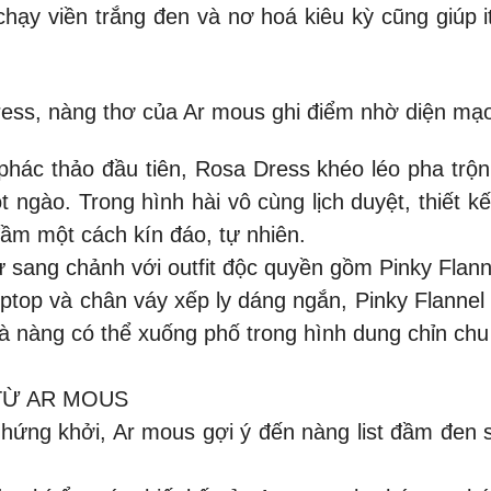
 chạy viền trắng đen và nơ hoá kiêu kỳ cũng giúp i
ess, nàng thơ của Ar mous ghi điểm nhờ diện mạo
hác thảo đầu tiên, Rosa Dress khéo léo pha trộn 
t ngào. Trong hình hài vô cùng lịch duyệt, thiết k
 đầm một cách kín đáo, tự nhiên.
sang chảnh với outfit độc quyền gồm Pinky Flannel
optop và chân váy xếp ly dáng ngắn, Pinky Flannel
 nàng có thể xuống phố trong hình dung chỉn chu và
 TỪ AR MOUS
hứng khởi, Ar mous gợi ý đến nàng list đầm đen s