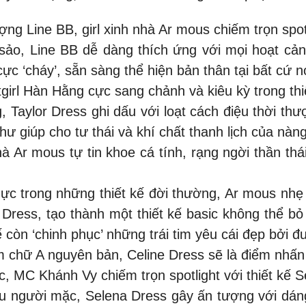
ượng Line BB, girl xinh nhà Ar mous chiếm trọn spo
 sảo, Line BB dễ dàng thích ứng với mọi hoạt cản
ực ‘cháy’, sẵn sàng thể hiện bản thân tại bất cứ n
girl Hàn Hằng cực sang chảnh và kiêu kỳ trong thi
, Taylor Dress ghi dấu với loạt cách điệu thời t
như giúp cho tư thái và khí chất thanh lịch của nà
Ar mous tự tin khoe cá tính, rạng ngời thần thái 
ực trong những thiết kế đời thường, Ar mous nhẹ
 Dress, tạo thành một thiết kế basic không thể b
còn ‘chinh phục’ những trái tim yêu cái đẹp bởi đư
chữ A nguyên bản, Celine Dress sẽ là điểm nhấn t
, MC Khánh Vy chiếm trọn spotlight với thiết kế 
iều người mặc, Selena Dress gây ấn tượng với dán