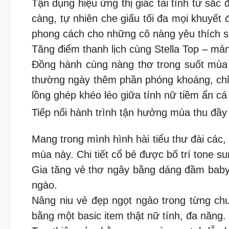
Tận dụng hiệu ứng thị giác tài tình từ sắc
càng, tự nhiên che giấu tối đa mọi khuyết 
phong cách cho những cô nàng yêu thích
Tăng điểm thanh lịch cùng Stella Top – 
Đồng hành cùng nàng thơ trong suốt mùa 
thường ngày thêm phần phóng khoáng, chỉn c
lồng ghép khéo léo giữa tính nữ tiềm ẩn cá 
Tiếp nối hành trình tận hưởng mùa thu đầy
Mang trong mình hình hài tiểu thư đài các, 
mùa này. Chi tiết cổ bẻ được bố trí tone s
Gia tăng vẻ thơ ngây bằng dáng đầm babydo
ngào.
Nâng niu vẻ đẹp ngọt ngào trong từng chu
bằng một basic item thật nữ tính, đa năng.