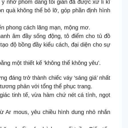
ú ý nhờ phom dáng tối giản đã được xử lí kĩ
món quà không thể bỏ lỡ, góp phần định hình
mến phong cách lãng mạn, mộng mơ.
hanh âm đầy sống động, tô điểm cho tủ đồ
 tạo độ bồng đầy kiểu cách, đại diện cho sự
ằng một thiết kế ‘không thể không yêu’.
ứng đáng trở thành chiếc váy ‘sáng giá’ nhất
 tương phản với tổng thể phục trang.
iác tinh tế, vừa hàm chứ nét cá tính, ngọt
 từ Ar mous, yêu chiều hình dung nhỏ nhắn