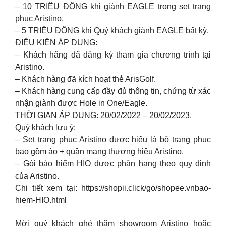
– 10 TRIỆU ĐỒNG khi giành EAGLE trong set trang
phục Aristino.
– 5 TRIỆU ĐỒNG khi Quý khách giành EAGLE bất kỳ.
ĐIỀU KIỆN ÁP DỤNG:
– Khách hãng đã đăng ký tham gia chương trình tại
Aristino.
– Khách hàng đã kích hoạt thẻ ArisGolf.
– Khách hàng cung cấp đầy đủ thông tin, chứng từ xác
nhận giành được Hole in One/Eagle.
THỜI GIAN ÁP DỤNG: 20/02/2022 – 20/02/2023.
Quý khách lưu ý:
– Set trang phục Aristino được hiểu là bộ trang phục
bao gồm áo + quần mang thương hiệu Aristino.
– Gói bảo hiểm HIO được phân hạng theo quy định
của Aristino.
Chi tiết xem tại: https://shopii.click/go/shopee.vnbao-
hiem-HIO.html
Mời quý khách ghé thăm showroom Aristino hoặc