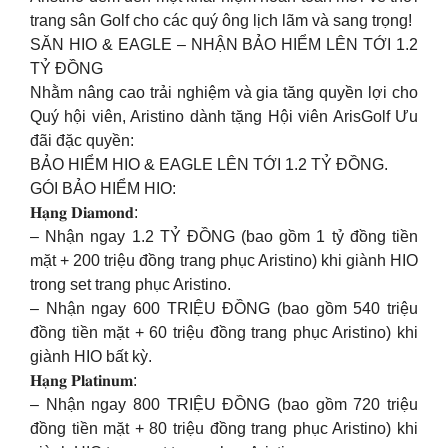
trang sân Golf cho các quý ông lịch lãm và sang trọng!
SĂN HIO & EAGLE – NHẬN BẢO HIỂM LÊN TỚI 1.2
TỶ ĐỒNG
Nhằm nâng cao trải nghiệm và gia tăng quyền lợi cho
Quý hội viên, Aristino dành tặng Hội viên ArisGolf Ưu
đãi đặc quyền:
BẢO HIỂM HIO & EAGLE LÊN TỚI 1.2 TỶ ĐỒNG.
GÓI BẢO HIỂM HIO:
𝐇𝐚̣𝐧𝐠 𝐃𝐢𝐚𝐦𝐨𝐧𝐝:
– Nhận ngay 1.2 TỶ ĐỒNG (bao gồm 1 tỷ đồng tiền
mặt + 200 triệu đồng trang phục Aristino) khi giành HIO
trong set trang phục Aristino.
– Nhận ngay 600 TRIỆU ĐỒNG (bao gồm 540 triệu
đồng tiền mặt + 60 triệu đồng trang phục Aristino) khi
giành HIO bất kỳ.
𝐇𝐚̣𝐧𝐠 𝐏𝐥𝐚𝐭𝐢𝐧𝐮𝐦:
– Nhận ngay 800 TRIỆU ĐỒNG (bao gồm 720 triệu
đồng tiền mặt + 80 triệu đồng trang phục Aristino) khi