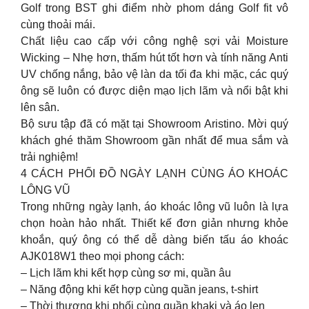
Golf trong BST ghi điểm nhờ phom dáng Golf fit vô
cùng thoải mái.
Chất liệu cao cấp với công nghệ sợi vải Moisture
Wicking – Nhẹ hơn, thấm hút tốt hơn và tính năng Anti
UV chống nắng, bảo vệ làn da tối đa khi mặc, các quý
ông sẽ luôn có được diện mạo lịch lãm và nổi bật khi
lên sân.
Bộ sưu tập đã có mặt tại Showroom Aristino. Mời quý
khách ghé thăm Showroom gần nhất để mua sắm và
trải nghiệm!
4 CÁCH PHỐI ĐỒ NGÀY LẠNH CÙNG ÁO KHOÁC
LÔNG VŨ
Trong những ngày lạnh, áo khoác lông vũ luôn là lựa
chọn hoàn hảo nhất. Thiết kế đơn giản nhưng khỏe
khoắn, quý ông có thể dễ dàng biến tấu áo khoác
AJK018W1 theo mọi phong cách:
– Lịch lãm khi kết hợp cùng sơ mi, quần âu
– Năng động khi kết hợp cùng quần jeans, t-shirt
– Thời thượng khi phối cùng quần khaki và áo len