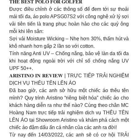
𝐓𝐇𝐄 𝐁𝐄𝐒𝐓 𝐏𝐎𝐋𝐎 𝐅𝐎𝐑 𝐆𝐎𝐋𝐅𝐄𝐑
Được điều chỉnh ở các thông số để đem tới sự thoải
mái tối đa, áo polo APSG07S2 với công nghệ xử lý sợi
vải tiên tiến là trang phục hoàn hảo cho các quý ông
mỗi khi lên sân:
Sợi vải Moisture Wicking – Nhẹ hơn 30%, thấm hút và
khô nhanh hơn gấp 2 lần so với cotton.
Tính năng Anti UV – Chống nắng, bảo vệ làn da tối đa
khi hoạt động ngoài trời với chỉ số chống nắng UV
UPF 50++.
𝐀𝐑𝐈𝐒𝐓𝐈𝐍𝐎 𝐈𝐍 𝐑𝐄𝐕𝐈𝐄𝐖 | TRỰC TIẾP TRẢI NGHIỆM
DỊCH VỤ THÊU TÊN LÊN ÁO
Đã bao giờ, các anh sở hữu một chiếc áo thêu tên
mình? Quy trình Aristino “riêng biệt hóa” chiếc áo cho
khách hàng diễn ra như thế nào? Cùng theo chân MC
Hoàng Nam trực tiếp trải nghiệm dịch vụ THÊU TÊN
LÊN ÁO tại Showroom Aristino và khám phá cách một
chiếc áo đậm dấu ấn cá nhân của các anh ra đời!
Từ nay đến 14/03/2022, các anh sẽ có cơ hội TRẢI