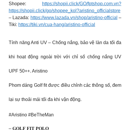
Shopee:
https://shopii.click/GO/fptshop.com.vn?
https://shopii.click/go/shopee_kol?aristino_officialstore
– Lazada:
https://www.lazada.vn/shop/aristino-official
–
Tiki:
https://tiki.vn/cua-hang/aristino-official
Tính năng Anti UV – Chống nắng, bảo vệ làn da tối đa
khi hoạt động ngoài trời với chỉ số chống nắng UV
UPF 50++. Aristino
Phom dáng Golf fit được điều chỉnh các thông số, đem
lại sự thoải mái tối đa khi vận động.
#Aristino #BeTheMan
– 𝐆𝐎𝐋𝐅 𝐅𝐈𝐓 𝐏𝐎𝐋𝐎