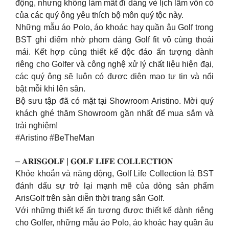
động, nhưng không làm mất đi dáng vẻ lịch lãm vốn có
của các quý ông yêu thích bộ môn quý tộc này.
Những mẫu áo Polo, áo khoác hay quần âu Golf trong
BST ghi điểm nhờ phom dáng Golf fit vô cùng thoải
mái. Kết hợp cùng thiết kế độc đáo ấn tượng dành
riêng cho Golfer và công nghệ xử lý chất liệu hiện đại,
các quý ông sẽ luôn có được diện mạo tự tin và nổi
bật mỗi khi lên sân.
Bộ sưu tập đã có mặt tại Showroom Aristino. Mời quý
khách ghé thăm Showroom gần nhất để mua sắm và
trải nghiệm!
#Aristino #BeTheMan
– 𝐀𝐑𝐈𝐒𝐆𝐎𝐋𝐅 | 𝐆𝐎𝐋𝐅 𝐋𝐈𝐅𝐄 𝐂𝐎𝐋𝐋𝐄𝐂𝐓𝐈𝐎𝐍
Khỏe khoắn và năng động, Golf Life Collection là BST
đánh dấu sự trở lại mạnh mẽ của dòng sản phẩm
ArisGolf trên sàn diễn thời trang sân Golf.
Với những thiết kế ấn tượng được thiết kế dành riêng
cho Golfer, những mẫu áo Polo, áo khoác hay quần âu