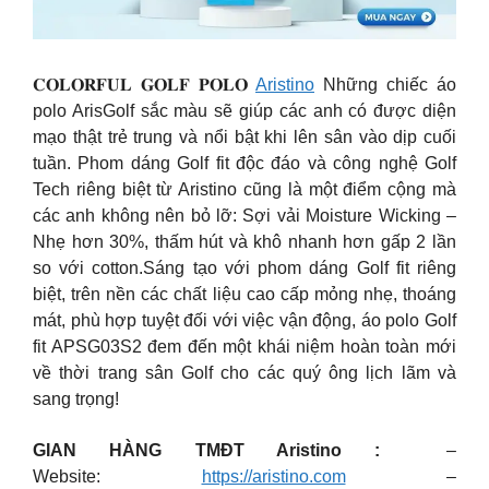
𝐂𝐎𝐋𝐎𝐑𝐅𝐔𝐋 𝐆𝐎𝐋𝐅 𝐏𝐎𝐋𝐎
Aristino
Những chiếc áo
polo ArisGolf sắc màu sẽ giúp các anh có được diện
mạo thật trẻ trung và nổi bật khi lên sân vào dịp cuối
tuần. Phom dáng Golf fit độc đáo và công nghệ Golf
Tech riêng biệt từ Aristino cũng là một điểm cộng mà
các anh không nên bỏ lỡ: Sợi vải Moisture Wicking –
Nhẹ hơn 30%, thấm hút và khô nhanh hơn gấp 2 lần
so với cotton.Sáng tạo với phom dáng Golf fit riêng
biệt, trên nền các chất liệu cao cấp mỏng nhẹ, thoáng
mát, phù hợp tuyệt đối với việc vận động, áo polo Golf
fit APSG03S2 đem đến một khái niệm hoàn toàn mới
về thời trang sân Golf cho các quý ông lịch lãm và
sang trọng!
GIAN HÀNG TMĐT Aristino :
–
Website:
https://aristino.com
–