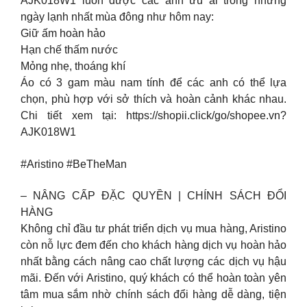
AJK018W1 luôn được các anh ưu ái trong những
ngày lạnh nhất mùa đông như hôm nay:
Giữ ấm hoàn hảo
Hạn chế thấm nước
Mỏng nhẹ, thoáng khí
Áo có 3 gam màu nam tính để các anh có thể lựa
chọn, phù hợp với sở thích và hoàn cảnh khác nhau.
Chi tiết xem tại: https://shopii.click/go/shopee.vn?
AJK018W1
#Aristino #BeTheMan
– NÂNG CẤP ĐẶC QUYỀN | CHÍNH SÁCH ĐỔI
HÀNG
Không chỉ đầu tư phát triển dịch vụ mua hàng, Aristino
còn nỗ lực đem đến cho khách hàng dịch vụ hoàn hảo
nhất bằng cách nâng cao chất lượng các dịch vụ hậu
mãi. Đến với Aristino, quý khách có thể hoàn toàn yên
tâm mua sắm nhờ chính sách đổi hàng dễ dàng, tiện