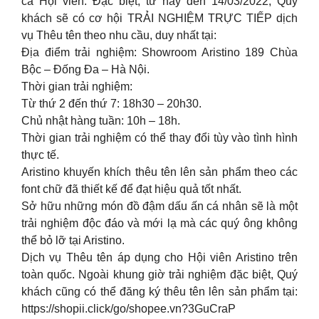
cả Hội viên. Đặc biệt, từ nay đến 14/03/2022, Quý
khách sẽ có cơ hội TRẢI NGHIỆM TRỰC TIẾP dịch
vụ Thêu tên theo nhu cầu, duy nhất tại:
Địa điểm trải nghiệm: Showroom Aristino 189 Chùa
Bộc – Đống Đa – Hà Nội.
Thời gian trải nghiệm:
Từ thứ 2 đến thứ 7: 18h30 – 20h30.
Chủ nhật hàng tuần: 10h – 18h.
Thời gian trải nghiệm có thể thay đổi tùy vào tình hình
thực tế.
Aristino khuyến khích thêu tên lên sản phẩm theo các
font chữ đã thiết kế để đạt hiệu quả tốt nhất.
Sở hữu những món đồ đậm dấu ấn cá nhân sẽ là một
trải nghiệm độc đáo và mới lạ mà các quý ông không
thể bỏ lỡ tại Aristino.
Dịch vụ Thêu tên áp dụng cho Hội viên Aristino trên
toàn quốc. Ngoài khung giờ trải nghiệm đặc biệt, Quý
khách cũng có thể đăng ký thêu tên lên sản phẩm tại:
https://shopii.click/go/shopee.vn?3GuCraP