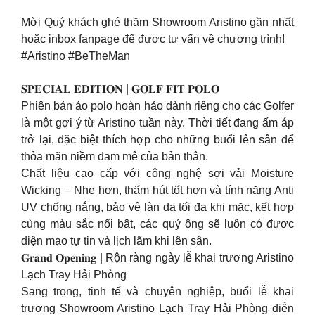
Mời Quý khách ghé thăm Showroom Aristino gần nhất
hoặc inbox fanpage để được tư vấn về chương trình!
#Aristino #BeTheMan
𝐒𝐏𝐄𝐂𝐈𝐀𝐋 𝐄𝐃𝐈𝐓𝐈𝐎𝐍 | 𝐆𝐎𝐋𝐅 𝐅𝐈𝐓 𝐏𝐎𝐋𝐎
Phiên bản áo polo hoàn hảo dành riêng cho các Golfer
là một gợi ý từ Aristino tuần này. Thời tiết đang ấm áp
trở lại, đặc biệt thích hợp cho những buổi lên sân để
thỏa mãn niềm đam mê của bản thân.
Chất liệu cao cấp với công nghệ sợi vải Moisture
Wicking – Nhẹ hơn, thấm hút tốt hơn và tính năng Anti
UV chống nắng, bảo vệ làn da tối đa khi mặc, kết hợp
cùng màu sắc nổi bật, các quý ông sẽ luôn có được
diện mạo tự tin và lịch lãm khi lên sân.
𝐆𝐫𝐚𝐧𝐝 𝐎𝐩𝐞𝐧𝐢𝐧𝐠 | Rộn ràng ngày lễ khai trương Aristino
Lạch Tray Hải Phòng
Sang trọng, tinh tế và chuyên nghiệp, buổi lễ khai
trương Showroom Aristino Lạch Tray Hải Phòng diễn