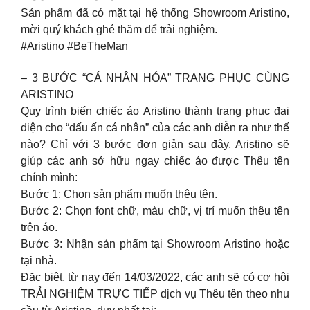
Sản phẩm đã có mặt tại hệ thống Showroom Aristino,
mời quý khách ghé thăm để trải nghiệm.
#Aristino #BeTheMan
– 3 BƯỚC “CÁ NHÂN HÓA” TRANG PHỤC CÙNG
ARISTINO
Quy trình biến chiếc áo Aristino thành trang phục đại
diện cho “dấu ấn cá nhân” của các anh diễn ra như thế
nào? Chỉ với 3 bước đơn giản sau đây, Aristino sẽ
giúp các anh sở hữu ngay chiếc áo được Thêu tên
chính mình:
Bước 1: Chọn sản phẩm muốn thêu tên.
Bước 2: Chọn font chữ, màu chữ, vị trí muốn thêu tên
trên áo.
Bước 3: Nhận sản phẩm tại Showroom Aristino hoặc
tại nhà.
Đặc biệt, từ nay đến 14/03/2022, các anh sẽ có cơ hội
TRẢI NGHIỆM TRỰC TIẾP dịch vụ Thêu tên theo nhu