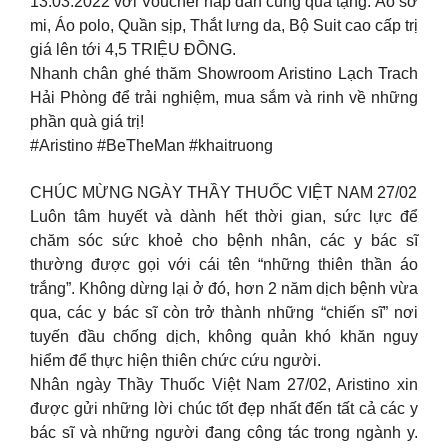
13.03.2022 với Voucher hấp dẫn cùng quà tặng: Áo sơ
mi, Áo polo, Quần sịp, Thắt lưng da, Bộ Suit cao cấp trị
giá lên tới 4,5 TRIỆU ĐỒNG.
Nhanh chân ghé thăm Showroom Aristino Lạch Trach
Hải Phòng để trải nghiệm, mua sắm và rinh về những
phần quà giá trị!
#Aristino #BeTheMan #khaitruong
CHÚC MỪNG NGÀY THẦY THUỐC VIỆT NAM 27/02
Luôn tâm huyết và dành hết thời gian, sức lực để
chăm sóc sức khoẻ cho bệnh nhân, các y bác sĩ
thường được gọi với cái tên “những thiên thần áo
trắng”. Không dừng lại ở đó, hơn 2 năm dịch bệnh vừa
qua, các y bác sĩ còn trở thành những “chiến sĩ” nơi
tuyến đầu chống dịch, không quản khó khăn nguy
hiểm để thực hiện thiên chức cứu người.
Nhân ngày Thầy Thuốc Việt Nam 27/02, Aristino xin
được gửi những lời chúc tốt đẹp nhất đến tất cả các y
bác sĩ và những người đang công tác trong ngành y.