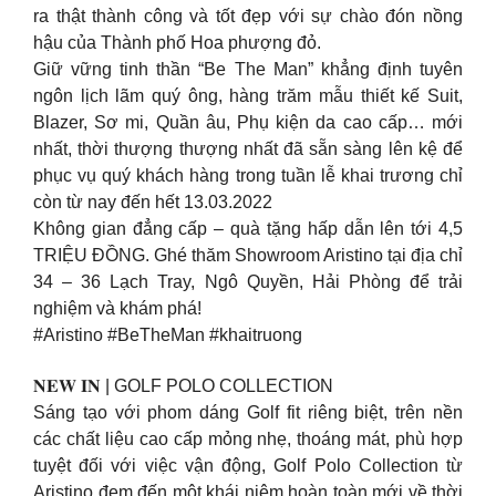
ra thật thành công và tốt đẹp với sự chào đón nồng
hậu của Thành phố Hoa phượng đỏ.
Giữ vững tinh thần “Be The Man” khẳng định tuyên
ngôn lịch lãm quý ông, hàng trăm mẫu thiết kế Suit,
Blazer, Sơ mi, Quần âu, Phụ kiện da cao cấp… mới
nhất, thời thượng thượng nhất đã sẵn sàng lên kệ để
phục vụ quý khách hàng trong tuần lễ khai trương chỉ
còn từ nay đến hết 13.03.2022
Không gian đẳng cấp – quà tặng hấp dẫn lên tới 4,5
TRIỆU ĐỒNG. Ghé thăm Showroom Aristino tại địa chỉ
34 – 36 Lạch Tray, Ngô Quyền, Hải Phòng để trải
nghiệm và khám phá!
#Aristino #BeTheMan #khaitruong
𝐍𝐄𝐖 𝐈𝐍 | GOLF POLO COLLECTION
Sáng tạo với phom dáng Golf fit riêng biệt, trên nền
các chất liệu cao cấp mỏng nhẹ, thoáng mát, phù hợp
tuyệt đối với việc vận động, Golf Polo Collection từ
Aristino đem đến một khái niệm hoàn toàn mới về thời