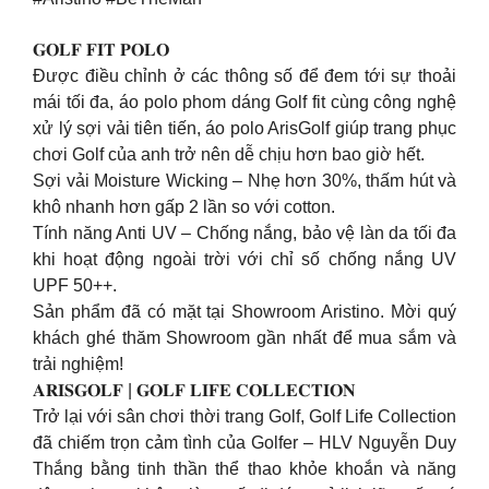
𝐆𝐎𝐋𝐅 𝐅𝐈𝐓 𝐏𝐎𝐋𝐎
Được điều chỉnh ở các thông số để đem tới sự thoải
mái tối đa, áo polo phom dáng Golf fit cùng công nghệ
xử lý sợi vải tiên tiến, áo polo ArisGolf giúp trang phục
chơi Golf của anh trở nên dễ chịu hơn bao giờ hết.
Sợi vải Moisture Wicking – Nhẹ hơn 30%, thấm hút và
khô nhanh hơn gấp 2 lần so với cotton.
Tính năng Anti UV – Chống nắng, bảo vệ làn da tối đa
khi hoạt động ngoài trời với chỉ số chống nắng UV
UPF 50++.
Sản phẩm đã có mặt tại Showroom Aristino. Mời quý
khách ghé thăm Showroom gần nhất để mua sắm và
trải nghiệm!
𝐀𝐑𝐈𝐒𝐆𝐎𝐋𝐅 | 𝐆𝐎𝐋𝐅 𝐋𝐈𝐅𝐄 𝐂𝐎𝐋𝐋𝐄𝐂𝐓𝐈𝐎𝐍
Trở lại với sân chơi thời trang Golf, Golf Life Collection
đã chiếm trọn cảm tình của Golfer – HLV Nguyễn Duy
Thắng bằng tinh thần thể thao khỏe khoắn và năng