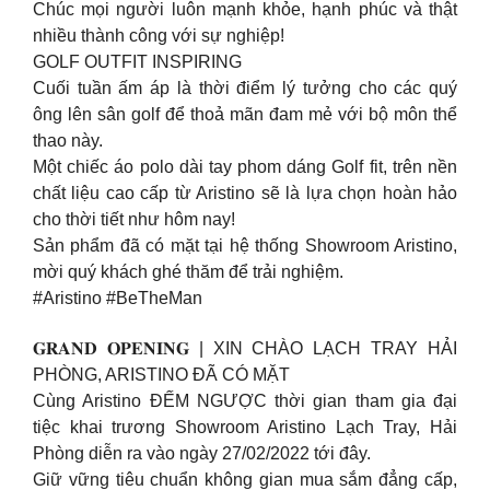
Chúc mọi người luôn mạnh khỏe, hạnh phúc và thật
nhiều thành công với sự nghiệp!
GOLF OUTFIT INSPIRING
Cuối tuần ấm áp là thời điểm lý tưởng cho các quý
ông lên sân golf để thoả mãn đam mẻ với bộ môn thể
thao này.
Một chiếc áo polo dài tay phom dáng Golf fit, trên nền
chất liệu cao cấp từ Aristino sẽ là lựa chọn hoàn hảo
cho thời tiết như hôm nay!
Sản phẩm đã có mặt tại hệ thống Showroom Aristino,
mời quý khách ghé thăm để trải nghiệm.
#Aristino #BeTheMan
𝐆𝐑𝐀𝐍𝐃 𝐎𝐏𝐄𝐍𝐈𝐍𝐆 | XIN CHÀO LẠCH TRAY HẢI
PHÒNG, ARISTINO ĐÃ CÓ MẶT
Cùng Aristino ĐẾM NGƯỢC thời gian tham gia đại
tiệc khai trương Showroom Aristino Lạch Tray, Hải
Phòng diễn ra vào ngày 27/02/2022 tới đây.
Giữ vững tiêu chuẩn không gian mua sắm đẳng cấp,