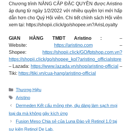
Chương trình NÂNG CẤP ĐẶC QUYỀN được Aristino
áp dụng từ ngày 1/2/2022 với nhiều quyền lợi mới hấp
dẫn hơn cho Quý Hội viên. Chi tiết chính sách Hội viên
xem tại: https://shopii.click/go/shopee.vn?ArisLoyalty
GIAN HÀNG TMĐT Aristino :
–
Website:
https://aristino.com
–
Shopee:
https://shopii.click/GO/fptshop.com.vn?
https://shopii.click/go/shopee_kol?aristino_officialstore
– Lazada:
https://www.lazada.vn/shop/aristino-official
–
Tiki:
https://tiki.vn/cua-hang/aristino-official
Danh
Thương Hiệu
mục
Thẻ
Aristino
Dermeden Kết cấu mỏng nhẹ, dịu dàng làm sạch mọi
loại da mà không gây kích ứng
Fusion Meso Chia sẻ của Luna Đào về Retinol 1.0 tại
sự kiện Retinol De Lab.