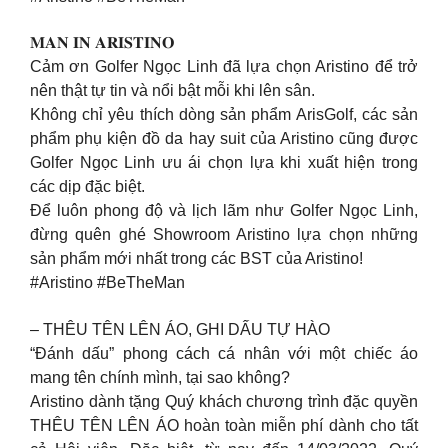
𝐌𝐀𝐍 𝐈𝐍 𝐀𝐑𝐈𝐒𝐓𝐈𝐍𝐎
Cảm ơn Golfer Ngọc Linh đã lựa chọn Aristino để trở
nên thật tự tin và nổi bật mỗi khi lên sân.
Không chỉ yêu thích dòng sản phẩm ArisGolf, các sản
phẩm phụ kiện đồ da hay suit của Aristino cũng được
Golfer Ngọc Linh ưu ái chọn lựa khi xuất hiện trong
các dịp đặc biệt.
Để luôn phong độ và lịch lãm như Golfer Ngọc Linh,
đừng quên ghé Showroom Aristino lựa chọn những
sản phẩm mới nhất trong các BST của Aristino!
#Aristino #BeTheMan
– THÊU TÊN LÊN ÁO, GHI DẤU TỰ HÀO
“Đánh dấu” phong cách cá nhân với một chiếc áo
mang tên chính mình, tại sao không?
Aristino dành tặng Quý khách chương trình đặc quyền
THÊU TÊN LÊN ÁO hoàn toàn miễn phí dành cho tất