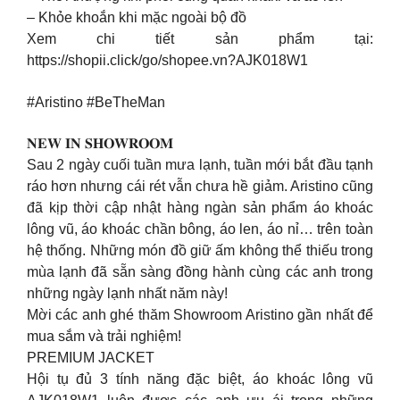
– Khỏe khoắn khi mặc ngoài bộ đồ
Xem chi tiết sản phẩm tại:
https://shopii.click/go/shopee.vn?AJK018W1
#Aristino #BeTheMan
𝐍𝐄𝐖 𝐈𝐍 𝐒𝐇𝐎𝐖𝐑𝐎𝐎𝐌
Sau 2 ngày cuối tuần mưa lạnh, tuần mới bắt đầu tạnh
ráo hơn nhưng cái rét vẫn chưa hề giảm. Aristino cũng
đã kịp thời cập nhật hàng ngàn sản phẩm áo khoác
lông vũ, áo khoác chần bông, áo len, áo nỉ… trên toàn
hệ thống. Những món đồ giữ ấm không thể thiếu trong
mùa lạnh đã sẵn sàng đồng hành cùng các anh trong
những ngày lạnh nhất năm này!
Mời các anh ghé thăm Showroom Aristino gần nhất để
mua sắm và trải nghiệm!
PREMIUM JACKET
Hội tụ đủ 3 tính năng đặc biệt, áo khoác lông vũ