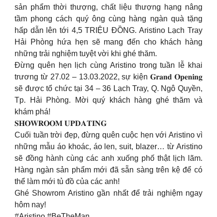
sản phẩm thời thượng, chất liệu thượng hạng nâng
tầm phong cách quý ông cùng hàng ngàn quà tặng
hấp dẫn lên tới 4,5 TRIỆU ĐỒNG. Aristino Lạch Tray
Hải Phòng hứa hẹn sẽ mang đến cho khách hàng
những trải nghiệm tuyệt vời khi ghé thăm.
Đừng quên hẹn lịch cùng Aristino trong tuần lễ khai
trương từ 27.02 – 13.03.2022, sự kiện 𝐆𝐫𝐚𝐧𝐝 𝐎𝐩𝐞𝐧𝐢𝐧𝐠
sẽ được tổ chức tại 34 – 36 Lạch Tray, Q. Ngô Quyền,
Tp. Hải Phòng. Mời quý khách hàng ghé thăm và
khám phá!
𝐒𝐇𝐎𝐖𝐑𝐎𝐎𝐌 𝐔𝐏𝐃𝐀𝐓𝐈𝐍𝐆
Cuối tuần trời đẹp, đừng quên cuộc hẹn với Aristino vì
những mẫu áo khoác, áo len, suit, blazer… từ Aristino
sẽ đồng hành cùng các anh xuống phố thật lịch lãm.
Hàng ngàn sản phẩm mới đã sẵn sàng trên kệ để có
thể làm mới tủ đồ của các anh!
Ghé Showrom Aristino gần nhất để trải nghiệm ngay
hôm nay!
#Aristino #BeTheMan