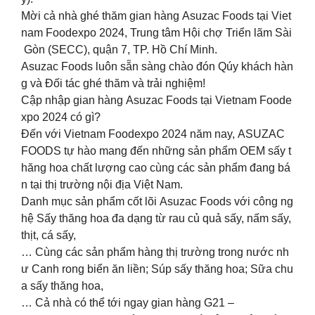
Mời cả nhà ghé thăm gian hàng Asuzac Foods tại Viet
nam Foodexpo 2024, Trung tâm Hội chợ Triển lãm Sài
Gòn (SECC), quận 7, TP. Hồ Chí Minh.
Asuzac Foods luôn sẵn sàng chào đón Qúy khách hàn
g và Đối tác ghé thăm và trải nghiệm!
️Cập nhập gian hàng Asuzac Foods tại Vietnam Foode
xpo 2024 có gì?
Đến với Vietnam Foodexpo 2024 năm nay, ASUZAC
FOODS tự hào mang đến những sản phẩm OEM sấy t
hăng hoa chất lượng cao cùng các sản phẩm đang bá
n tại thị trường nội địa Việt Nam.
Danh mục sản phẩm cốt lõi Asuzac Foods với công ng
hệ Sấy thăng hoa đa dạng từ rau củ quả sấy, nấm sấy,
thịt, cá sấy,
… Cùng các sản phẩm hàng thị trường trong nước nh
ư Canh rong biển ăn liền; Súp sấy thăng hoa; Sữa chu
a sấy thăng hoa,
… Cả nhà có thể tới ngay gian hàng G21 –