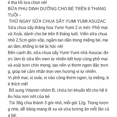
é tha hồ lựa chọn nè!
BỮA PHỤ DINH DƯỠNG CHO BÉ TRÊN 8 THÁNG
TUỔI –
THỬ NGAY SỮA CHUA SẤY YUMI YUMI ASUZAC
Sữa chua sấy thăng hoa Yumi Yumi 2 vị mới: Phô mai
và Xoài, dành cho bé trên 8 tháng tuổi. Viên sữa chua
nhỏ 2,5cm giòn xốp, ngậm tan dần trong miệng bé, mẹ
an tâm, không lo bé bị hóc nè!
Bên cạnh đó, sữa chua sấy Yumi Yumi nhà Asuzac đư
ợc làm từ sữa lên men tự nhiên kết hợp cùng phô mai
và xoài tươi chín mọng, tạo nên vị thơm ngon đặc trưn
g, giúp bé cảm nhận trọn vẹn hương vị tự nhiên.
Vị phô mai, vị xoài, vị nào cũng thơm ngon, lạ miệng, b
é thích mê!
Bổ sung Vitamin nhóm B, chứa lợi khuẩn tốt cho hệ ti
êu hóa non nớt của bé
Túi 36g chia thành 3 gói nhỏ, mỗi gói 12g. Trọng lượn
g nhẹ, dễ dàng mang đi xa và vừa lượng ăn mỗi lần củ
a bé.