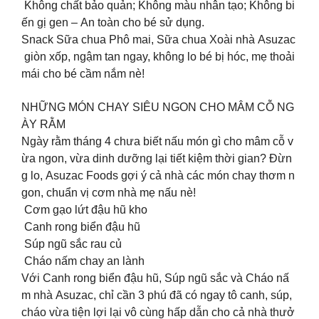
Không chất bảo quản; Không màu nhân tạo; Không bi
ến gị gen – An toàn cho bé sử dụng.
Snack Sữa chua Phô mai, Sữa chua Xoài nhà Asuzac
giòn xốp, ngậm tan ngay, không lo bé bị hóc, mẹ thoải
mái cho bé cầm nắm nè!
NHỮNG MÓN CHAY SIÊU NGON CHO MÂM CỖ NG
ÀY RẰM
Ngày rằm tháng 4 chưa biết nấu món gì cho mâm cỗ v
ừa ngon, vừa dinh dưỡng lại tiết kiệm thời gian? Đừn
g lo, Asuzac Foods gợi ý cả nhà các món chay thơm n
gon, chuẩn vị cơm nhà mẹ nấu nè!
Cơm gạo lứt đậu hũ kho
Canh rong biển đậu hũ
Súp ngũ sắc rau củ
Cháo nấm chay an lành
Với Canh rong biển đậu hũ, Súp ngũ sắc và Cháo nấ
m nhà Asuzac, chỉ cần 3 phú đã có ngay tô canh, súp,
cháo vừa tiện lợi lại vô cùng hấp dẫn cho cả nhà thưở