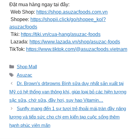
Đặt mua hàng ngay tại đây:
Web Shop:
https://shop.asuzacfoods.com.vn
Shopee:
https://shopii.click/go/shopee_kol?
asuzacfoods
Tiki:
https://tiki.vn/cua-hang/asuzac-foods
Lazada:
https://www.lazada.vn/shop/asuzac-foods
TikTok:
https://www.tiktok.com/@asuzacfoods.vietnam
Danh
Shop Mall
mục
Thẻ
Asuzac
Dr. Brown’s drbrowns Bình sữa duy nhất sản xuất tại
Mỹ có hệ thống van thông khí, giúp loại bỏ các hiện tượng
sặc sữa, chớ sữa, đầy hơi, suy hao Vitamin…
Sunfly mang đến 1 sự tươi trẻ,thoải mái,tràn đầy năng
lượng và tiếp sức cho chị em kiến tạo cuộc sống thêm
hạnh phúc viên mãn