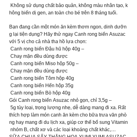
Không sử dụng chất bảo quản, không màu nhân tạo, k
hông biến dị gen, an toàn cho bé trên 8 tháng tuổi.
Bạn đang cần một món ăn kèm thơm ngon, dinh dưỡn
g lại tiện dụng? Hãy thử ngay Canh rong biển Asuzac
với 5 vị cho cả nhà tha hồ lựa chọn:
Canh rong biển Đậu hũ hộp 40g –
Chay mặn đều dùng được
Canh rong biển Miso hộp 50g –
Chay mặn đều dùng được
Canh rong biển Tôm hộp 40g
Canh rong biển Hến hộp 35g
Canh rong biển Bò hộp 40g
Gói Canh rong biển Asuzac nhỏ gọn, chỉ 3,5g –
5g tùy loại, trọng lượng nhẹ, dễ dàng mang đi xa. Rất
thích hợp làm món canh ăn kèm cho bữa trưa văn phò
ng hay mang đi du lịch xa, giúp cơ thể bổ sung Vitamin
nhóm B, chất xơ và các loại khoáng chất khác,…
SỮA CHUA SẤY THĂNG HOA YUMI YUMI ASUZAC