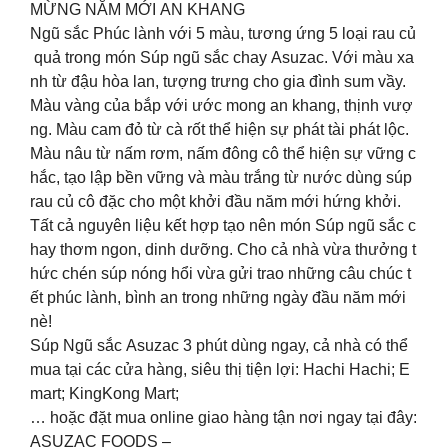
MỪNG NĂM MỚI AN KHANG
Ngũ sắc Phúc lành với 5 màu, tương ứng 5 loại rau củ
quả trong món Súp ngũ sắc chay Asuzac. Với màu xa
nh từ đậu hòa lan, tượng trưng cho gia đình sum vầy.
Màu vàng của bắp với ước mong an khang, thịnh vượ
ng. Màu cam đỏ từ cà rốt thể hiện sự phát tài phát lộc.
Màu nâu từ nấm rơm, nấm đông cô thể hiện sự vững c
hắc, tạo lập bền vững và màu trắng từ nước dùng súp
rau củ cô đặc cho một khởi đầu năm mới hứng khởi.
Tất cả nguyên liệu kết hợp tạo nên món Súp ngũ sắc c
hay thơm ngon, dinh dưỡng. Cho cả nhà vừa thưởng t
hức chén súp nóng hổi vừa gửi trao những câu chúc t
ết phúc lành, bình an trong những ngày đầu năm mới
nè!
Súp Ngũ sắc Asuzac 3 phút dùng ngay, cả nhà có thể
mua tại các cửa hàng, siêu thị tiện lợi: Hachi Hachi; E
mart; KingKong Mart;
… hoặc đặt mua online giao hàng tận nơi ngay tại đây:
ASUZAC FOODS –