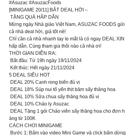
#Asuzac #AsuzacFoods
[MINIGAME 20/11] BẮT DEAL HỜI –
TẶNG QUÀ HẤP DẪN
Mừng ngày Nhà giáo Việt Nam, ASUZAC FOODS gửi
cả nhà deal hời, giá tốt nè!
Chỉ cần cả nhà nhanh tay lẹ mắt là có ngay DEAL XỊN
hấp dẫn. Cùng tham gia thôi nào cả nhà ơi!
THỜI GIAN DIỄN RA:
Bắt đầu: Từ 19h ngày 19/11/2024
Kết thúc: Hết ngày 21/11/2024
5 DEAL SIÊU HOT
DEAL 20% Canh rong biển đủ vị
DEAL 18% Súp nui tổ yến thịt băm sấy thăng hoa
DEAL 10% Sữa chua sấy thăng hoa đủ vị
DEAL 10% Cháo ly Asuzac
DEAL Tặng 1 gói Cháo viên sấy thăng hoa cho đơn h
àng từ 100K
CÁCH CHƠI MINIGAME
Bước 1: Bấm vào video Mini Game và click bấm dừng