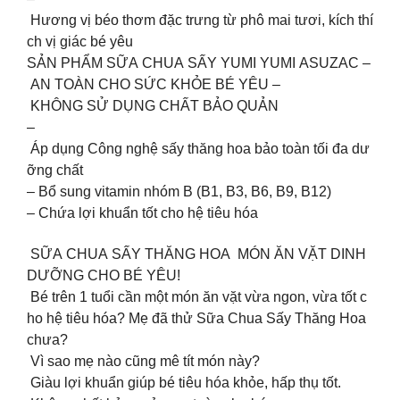
Hương vị béo thơm đặc trưng từ phô mai tươi, kích thí
ch vị giác bé yêu
SẢN PHẨM SỮA CHUA SẤY YUMI YUMI ASUZAC –
AN TOÀN CHO SỨC KHỎE BÉ YÊU –
KHÔNG SỬ DỤNG CHẤT BẢO QUẢN
–
Áp dụng Công nghệ sấy thăng hoa bảo toàn tối đa dư
ỡng chất
– Bổ sung vitamin nhóm B (B1, B3, B6, B9, B12)
– Chứa lợi khuẩn tốt cho hệ tiêu hóa
SỮA CHUA SẤY THĂNG HOA MÓN ĂN VẶT DINH
DƯỠNG CHO BÉ YÊU!
Bé trên 1 tuổi cần một món ăn vặt vừa ngon, vừa tốt c
ho hệ tiêu hóa? Mẹ đã thử Sữa Chua Sấy Thăng Hoa
chưa?
Vì sao mẹ nào cũng mê tít món này?
️ Giàu lợi khuẩn giúp bé tiêu hóa khỏe, hấp thụ tốt.