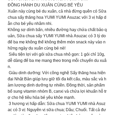
ĐỒNG HÀNH DU XUÂN CÙNG BÉ YÊU
Xuân này cùng bé du xuân, cả nhà đừng quên có Sữa
chua sấy thăng hoa YUMI YUMI Asuzac với 3 vị hấp d
ẫn cho bé yêu nhâm nhi.
Không sợ dính bẩn, nhiều đường hay chứa chất bảo q
uản, Sữa chua sấy YUMI YUMI nhà Asuzac có 3 lý do
để ba mẹ không thể không thêm món snack này vào n
hững ngày du xuân cùng bé nè!
Siêu tiện lợi với gói sữa chua nhỏ gọn: 1 gói chỉ 10g,
dễ dàng để ba mẹ mang theo trong mỗi chuyến du xuâ
n.
Giàu dinh dưỡng: Với công nghệ Sấy thăng hoa hiện
đại Nhật Bản giúp lưu giữ tối đa kết cấu, màu sắc và h
àm lượng dinh dưỡng tự nhiên. Đồng thời, sản phẩm
bổ sung vitamin nhóm B, canxi và chứa lợi khuẩn hỗ tr
ợ cho hệ tiêu hóa bé yêu khỏe mạnh.
3 hương vị hấp dẫn: Sữa chua YUMI YUMI nhà Asuz
ac có 3 vị: Nguyên vị sữa chua; Dâu; Chuối. Tất cả đư