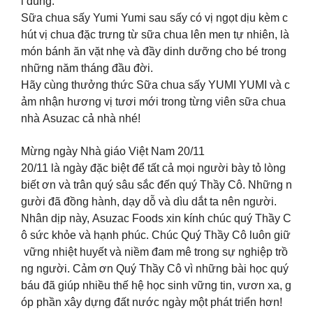
i dùng.
Sữa chua sấy Yumi Yumi sau sấy có vị ngọt dịu kèm c
hút vị chua đặc trưng từ sữa chua lên men tự nhiên, là
món bánh ăn vặt nhẹ và đầy dinh dưỡng cho bé trong
những năm tháng đầu đời.
Hãy cùng thưởng thức Sữa chua sấy YUMI YUMI và c
ảm nhận hương vị tươi mới trong từng viên sữa chua
nhà Asuzac cả nhà nhé!
Mừng ngày Nhà giáo Việt Nam 20/11
20/11 là ngày đặc biệt để tất cả mọi người bày tỏ lòng
biết ơn và trân quý sâu sắc đến quý Thầy Cô. Những n
gười đã đồng hành, dạy dỗ và dìu dắt ta nên người.
Nhân dịp này, Asuzac Foods xin kính chúc quý Thầy C
ô sức khỏe và hạnh phúc. Chúc Quý Thầy Cô luôn giữ
vững nhiệt huyết và niềm đam mê trong sự nghiệp trồ
ng người. Cảm ơn Quý Thầy Cô vì những bài học quý
báu đã giúp nhiều thế hệ học sinh vững tin, vươn xa, g
óp phần xây dựng đất nước ngày một phát triển hơn!