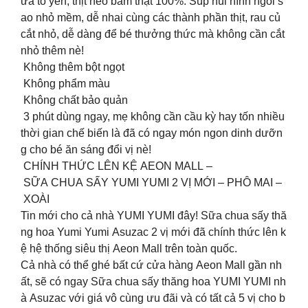
ứa tổ yến, thịt heo băm thật 100%. Súp nui hình ngôi s
ao nhỏ mềm, dễ nhai cùng các thành phần thịt, rau củ
cắt nhỏ, dễ dàng để bé thưởng thức mà không cần cắt
nhỏ thêm nè!
Không thêm bột ngọt
Không phẩm màu
Không chất bảo quản
️ 3 phút dùng ngay, mẹ không cần cầu kỳ hay tốn nhiều
thời gian chế biến là đã có ngay món ngon dinh dưỡn
g cho bé ăn sáng đổi vị nè!
️️ CHÍNH THỨC LÊN KỆ AEON MALL –
SỮA CHUA SẤY YUMI YUMI 2 VỊ MỚI – PHÔ MAI –
XOÀI
Tin mới cho cả nhà YUMI YUMI đây! Sữa chua sấy thă
ng hoa Yumi Yumi Asuzac 2 vị mới đã chính thức lên k
ệ hệ thống siêu thị Aeon Mall trên toàn quốc.
Cả nhà có thể ghé bất cứ cửa hàng Aeon Mall gần nh
ất, sẽ có ngay Sữa chua sấy thăng hoa YUMI YUMI nh
à Asuzac với giá vô cùng ưu đãi và có tất cả 5 vị cho b