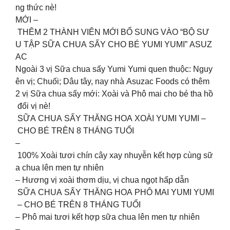
ng thức nè!
️️MỚI –
THÊM 2 THÀNH VIÊN MỚI BỔ SUNG VÀO “BỘ SƯ
U TẬP SỮA CHUA SẤY CHO BÉ YUMI YUMI” ASUZ
AC
Ngoài 3 vị Sữa chua sấy Yumi Yumi quen thuộc: Nguy
ên vị; Chuối; Dâu tây, nay nhà Asuzac Foods có thêm
2 vị Sữa chua sấy mới: Xoài và Phô mai cho bé tha hồ
đổi vị nè!
SỮA CHUA SẤY THĂNG HOA XOÀI YUMI YUMI –
CHO BÉ TRÊN 8 THÁNG TUỔI
–
100% Xoài tươi chín cây xay nhuyễn kết hợp cùng sữ
a chua lên men tự nhiên
– Hương vị xoài thơm dịu, vị chua ngọt hấp dẫn
SỮA CHUA SẤY THĂNG HOA PHÔ MAI YUMI YUMI
– CHO BÉ TRÊN 8 THÁNG TUỔI
– Phô mai tươi kết hợp sữa chua lên men tự nhiên
–