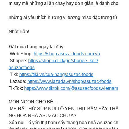
m say mê những ai ăn chay hay đơn giản là dành cho
những ai yêu thích hương vị tương miso đặc trưng từ
Nhật Bản!
Đặt mua hàng ngay tại đây:
Web Shop:
https://shop.asuzacfoods.com.vn
Shopee:
https://shopii.click/go/shopee_kol?
asuzacfoods
Tiki:
https://tiki.vn/cua-hang/asuzac-foods
Lazada:
https://www.lazada.vn/shop/asuzac-foods
TikTok:
https://www.tiktok.com/@asuzacfoods.vietnam
MÓN NGON CHO BÉ –
MẸ ĐÃ THỬ SÚP NUI TỔ YẾN THỊT BĂM SẤY THĂ
NG HOA NHÀ ASUZAC CHƯA?
Súp nui Tổ yến thịt băm sấy thăng hoa nhà Asuzac ch