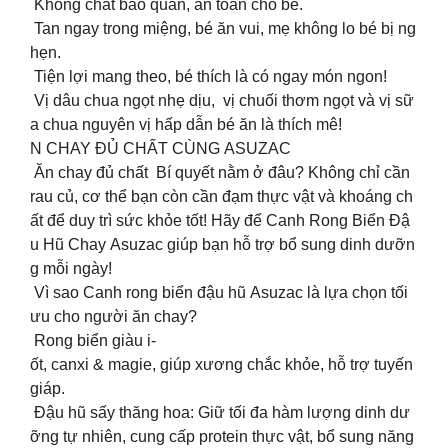
️ Không chất bảo quản, an toàn cho bé.
️ Tan ngay trong miệng, bé ăn vui, mẹ không lo bé bị ng
hẹn.
️ Tiện lợi mang theo, bé thích là có ngay món ngon!
Vị dâu chua ngọt nhẹ dịu, vị chuối thơm ngọt và vị sữ
a chua nguyên vị hấp dẫn bé ăn là thích mê!
N CHAY ĐỦ CHẤT CÙNG ASUZAC
Ăn chay đủ chất Bí quyết nằm ở đâu? Không chỉ cần
rau củ, cơ thể bạn còn cần đạm thực vật và khoáng ch
ất để duy trì sức khỏe tốt! Hãy để Canh Rong Biển Đậ
u Hũ Chay Asuzac giúp bạn hỗ trợ bổ sung dinh dưỡn
g mỗi ngày!
Vì sao Canh rong biển đậu hũ Asuzac là lựa chọn tối
ưu cho người ăn chay?
Rong biển giàu i-
ốt, canxi & magie, giúp xương chắc khỏe, hỗ trợ tuyến
giáp.
Đậu hũ sấy thăng hoa: Giữ tối đa hàm lượng dinh dư
ỡng tự nhiên, cung cấp protein thực vật, bổ sung năng