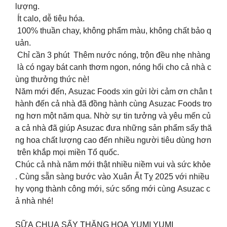
lượng.
Ít calo, dễ tiêu hóa.
100% thuần chay, không phẩm màu, không chất bảo q
uản.
Chỉ cần 3 phút Thêm nước nóng, trộn đều nhẹ nhàng
là có ngay bát canh thơm ngon, nóng hổi cho cả nhà c
ùng thưởng thức nè!
Năm mới đến, Asuzac Foods xin gửi lời cảm ơn chân t
hành đến cả nhà đã đồng hành cùng Asuzac Foods tro
ng hơn một năm qua. Nhờ sự tin tưởng và yêu mến củ
a cả nhà đã giúp Asuzac đưa những sản phẩm sấy thă
ng hoa chất lượng cao đến nhiều người tiêu dùng hơn
trên khắp mọi miền Tổ quốc.
Chúc cả nhà năm mới thật nhiều niềm vui và sức khỏe
. Cùng sẵn sàng bước vào Xuân Ất Tỵ 2025 với nhiều
hy vọng thành công mới, sức sống mới cùng Asuzac c
ả nhà nhé!
SỮA CHUA SẤY THĂNG HOA YUMI YUMI