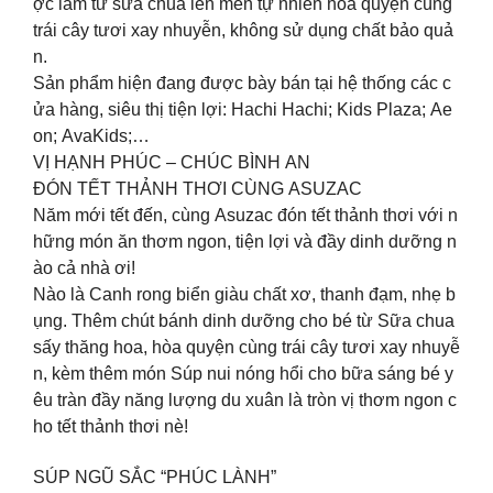
ợc làm từ sữa chua lên men tự nhiên hòa quyện cùng
trái cây tươi xay nhuyễn, không sử dụng chất bảo quả
n.
Sản phẩm hiện đang được bày bán tại hệ thống các c
ửa hàng, siêu thị tiện lợi: Hachi Hachi; Kids Plaza; Ae
on; AvaKids;…
VỊ HẠNH PHÚC – CHÚC BÌNH AN
ĐÓN TẾT THẢNH THƠI CÙNG ASUZAC
Năm mới tết đến, cùng Asuzac đón tết thảnh thơi với n
hững món ăn thơm ngon, tiện lợi và đầy dinh dưỡng n
ào cả nhà ơi!
Nào là Canh rong biển giàu chất xơ, thanh đạm, nhẹ b
ụng. Thêm chút bánh dinh dưỡng cho bé từ Sữa chua
sấy thăng hoa, hòa quyện cùng trái cây tươi xay nhuyễ
n, kèm thêm món Súp nui nóng hổi cho bữa sáng bé y
êu tràn đầy năng lượng du xuân là tròn vị thơm ngon c
ho tết thảnh thơi nè!
SÚP NGŨ SẮC “PHÚC LÀNH”