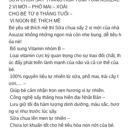
2 VỊ MỚI – PHÔ MAI – XOÀI
CHO BÉ TỪ 8 THÁNG TUỔI –
VỊ NGON BÉ THÍCH MÊ
Bé yêu sẽ thích mê thì Sữa chua sấy 2 vị mới của nhà
Asuzac không những ngon mà còn nhẹ bụng, dễ tiêu h
óa nè!
Bổ sung Vitamin nhóm B –
Loại vitamin cực kỳ quan trọng cho sự trao đổi chất, th
úc đẩy phát triển lành mạnh của não và cả cơ thể của
bé.
100% nguyên liệu tự nhiên từ sữa, phô mai, trái cây t
ươi,… –
Giúp bé cảm nhận trọn vẹn hương vị tự nhiên.
Công nghệ sấy thăng hoa hiện đại Nhật Bản –
Lưu giữ tối đa hàm lượng dinh dưỡng, màu sắc, hươ
ng vị như trước lúc sấy.
Sữa chua lên men tự nhiên –
Chứa lợi khuẩn tốt cho hệ tiêu hóa non nớt của bé.