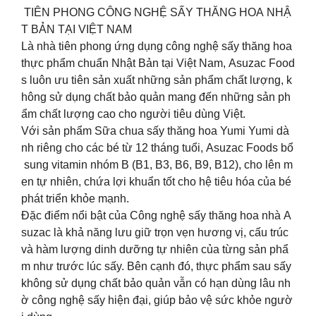
TIÊN PHONG CÔNG NGHỆ SẤY THĂNG HOA NHẬ
T BẢN TẠI VIỆT NAM
Là nhà tiên phong ứng dụng công nghệ sấy thăng hoa
thực phẩm chuẩn Nhật Bản tại Việt Nam, Asuzac Food
s luôn ưu tiên sản xuất những sản phẩm chất lượng, k
hông sử dụng chất bảo quản mang đến những sản ph
ẩm chất lượng cao cho người tiêu dùng Việt.
Với sản phẩm Sữa chua sấy thăng hoa Yumi Yumi dà
nh riêng cho các bé từ 12 tháng tuổi, Asuzac Foods bổ
sung vitamin nhóm B (B1, B3, B6, B9, B12), cho lên m
en tự nhiên, chứa lợi khuẩn tốt cho hệ tiêu hóa của bé
phát triển khỏe mạnh.
Đặc điểm nổi bật của Công nghệ sấy thăng hoa nhà A
suzac là khả năng lưu giữ trọn vẹn hương vị, cấu trúc
và hàm lượng dinh dưỡng tự nhiên của từng sản phẩ
m như trước lúc sấy. Bên cạnh đó, thực phẩm sau sấy
không sử dụng chất bảo quản vẫn có hạn dùng lâu nh
ờ công nghệ sấy hiện đại, giúp bảo vệ sức khỏe ngườ