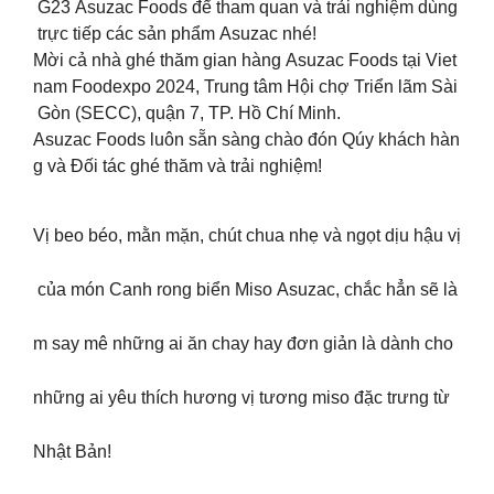
G23 Asuzac Foods để tham quan và trải nghiệm dùng
trực tiếp các sản phẩm Asuzac nhé!
Mời cả nhà ghé thăm gian hàng Asuzac Foods tại Viet
nam Foodexpo 2024, Trung tâm Hội chợ Triển lãm Sài
Gòn (SECC), quận 7, TP. Hồ Chí Minh.
Asuzac Foods luôn sẵn sàng chào đón Qúy khách hàn
g và Đối tác ghé thăm và trải nghiệm!
Vị beo béo, mằn mặn, chút chua nhẹ và ngọt dịu hậu vị
của món Canh rong biển Miso Asuzac, chắc hẳn sẽ là
m say mê những ai ăn chay hay đơn giản là dành cho
những ai yêu thích hương vị tương miso đặc trưng từ
Nhật Bản!