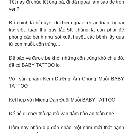
Tết này đi chúc tết ông bà, đi dã ngoại làm sao để trọn
vẹn?
Đó chính là bí quyết đi chơi ngoài trời an toàn, ngoại
trừ việc tuân thủ quy tắc 5K chúng ta còn phải để
phòng các bệnh như sốt xuất huyết, các bệnh lây qua
từ con muỗi, côn trùng…
Để bảo vệ được bé khỏi những côn trùng khó chịu đó,
đã có BABY TATTOO lo
Với sản phẩm Kem Dưỡng Ẩm Chống Muỗi BABY
TATTOO
Kết hợp với Miếng Dán Đuổi Muỗi BABY TATTOO
Để bé đi chơi thả ga mà vẫn đảm bảo an toàn nhé
Hôm nay nhân dịp đón chào một năm mới thật hạnh