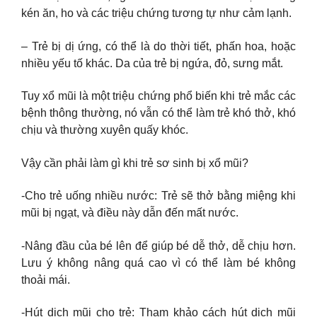
kén ăn, ho và các triệu chứng tương tự như cảm lạnh.
– Trẻ bị dị ứng, có thể là do thời tiết, phấn hoa, hoặc
nhiều yếu tố khác. Da của trẻ bị ngứa, đỏ, sưng mắt.
Tuy xổ mũi là một triệu chứng phổ biến khi trẻ mắc các
bệnh thông thường, nó vẫn có thể làm trẻ khó thở, khó
chịu và thường xuyên quấy khóc.
Vậy cần phải làm gì khi trẻ sơ sinh bị xổ mũi?
-Cho trẻ uống nhiều nước: Trẻ sẽ thở bằng miệng khi
mũi bị ngạt, và điều này dẫn đến mất nước.
-Nâng đầu của bé lên để giúp bé dễ thở, dễ chịu hơn.
Lưu ý không nâng quá cao vì có thể làm bé không
thoải mái.
-Hút dịch mũi cho trẻ: Tham khảo cách hút dịch mũi