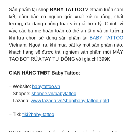
Sản phẩm tại shop
BABY TATTOO
Vietnam luôn cam
kết, đảm bảo có nguồn gốc xuất xứ rõ ràng, chất
lượng, đa dạng chủng loại với giá hợp lý. Chính vì
vậy, các ba mẹ hoàn toàn có thể an tâm và tin tưởng
khi lựa chọn sử dụng sản phẩm tại
BABY TATTOO
Vietnam. Ngoài ra, khi mua bất kỳ một sản phẩm nào,
khách hàng sẽ được trải nghiệm sản phẩm mới MÁY
TẠO BỌT RỬA TAY TỰ ĐỘNG với giá chỉ 399K
GIAN HÀNG TMĐT Baby Tattoo:
– Website:
babytattoo.vn
– Shopee:
shopee.vn/babytattoo
– Lazada:
www.lazada.vn/shop/baby-tattoo-gold
– Tiki:
tiki?baby-tattoo