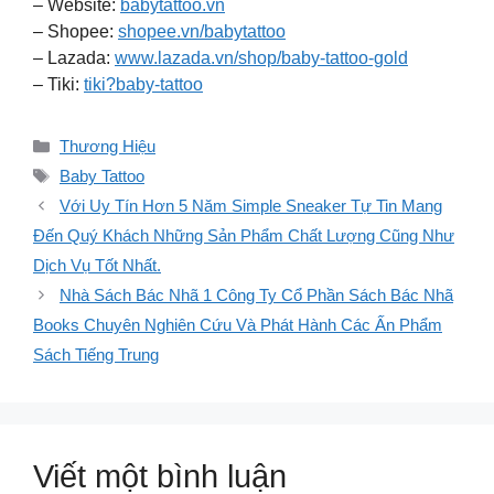
– Website:
babytattoo.vn
– Shopee:
shopee.vn/babytattoo
– Lazada:
www.lazada.vn/shop/baby-tattoo-gold
– Tiki:
tiki?baby-tattoo
Danh
Thương Hiệu
mục
Thẻ
Baby Tattoo
Với Uy Tín Hơn 5 Năm Simple Sneaker Tự Tin Mang
Đến Quý Khách Những Sản Phẩm Chất Lượng Cũng Như
Dịch Vụ Tốt Nhất.
Nhà Sách Bác Nhã 1 Công Ty Cổ Phần Sách Bác Nhã
Books Chuyên Nghiên Cứu Và Phát Hành Các Ấn Phẩm
Sách Tiếng Trung
Viết một bình luận