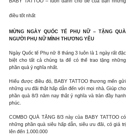
BABY TATTOO – luôn dành cho bé của bạn những
điều tốt nhất
MỪNG NGÀY QUỐC TẾ PHỤ NỮ – TẶNG QUÀ
NGƯỜI PHỤ NỮ MÌNH THƯƠNG YÊU
Ngày Quốc tế Phụ nữ 8 tháng 3 luôn là 1 ngày rất đặc
biệt cho tất cả chúng ta để có thể trao tặng những
phần quà ý nghĩa nhất.
Hiểu được điều đó, BABY TATTOO thương mến gửi
những ưu đãi thật hấp dẫn đến với mọi nhà. Giúp cho
phần quà 8/3 năm nay thật ý nghĩa và tràn đầy hạnh
phúc.
COMBO QUÀ TẶNG 8/3 này của BABY TATTOO có
những phần quà siêu hấp dẫn, siêu ưu đãi, có giá trị
lên đến 1.000.000