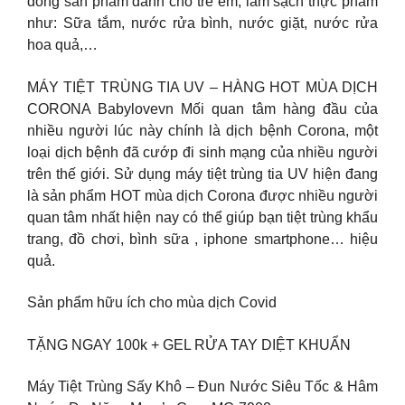
dòng sản phẩm dành cho trẻ em, làm sạch thực phẩm
như: Sữa tắm, nước rửa bình, nước giặt, nước rửa
hoa quả,…
MÁY TIỆT TRÙNG TIA UV – HÀNG HOT MÙA DỊCH
CORONA Babylovevn Mối quan tâm hàng đầu của
nhiều người lúc này chính là dịch bệnh Corona, một
loại dịch bệnh đã cướp đi sinh mạng của nhiều người
trên thế giới. Sử dụng máy tiệt trùng tia UV hiện đang
là sản phẩm HOT mùa dịch Corona được nhiều người
quan tâm nhất hiện nay có thể giúp bạn tiệt trùng khẩu
trang, đồ chơi, bình sữa , iphone smartphone… hiệu
quả.
Sản phẩm hữu ích cho mùa dịch Covid
TẶNG NGAY 100k + GEL RỬA TAY DIỆT KHUẨN
Máy Tiệt Trùng Sấy Khô – Đun Nước Siêu Tốc & Hâm