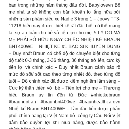
bạn trong những năm tháng đầu đời. Babylovevn Bố
mẹ nhà ta sẽ không còn băn khoăn lo lắng nữa bởi
những sản phẩm siêu xe Nadle 3 trong 1 – Joovy TF3-
11218 hiện nay được thiết kế rất đặc biệt có thể mang
lại sự an toàn cho bé và tiện lợi cho mẹ. 5 LÝ DO MÀ
MẸ PHẢI SỞ HỮU NGAY CHIẾC NHIỆT KẾ BRAUN
BNT400WE – NHIỆT KẾ #1 BÁC SĨ KHUYÊN DÙNG
– Duy nhất Braun có chế độ đo chuyên biệt cho từng
độ tuổi: 0-3 tháng, 3-36 tháng, 36 tháng trở lên, cực kỳ
tiện lợi và chính xác – Duy nhất Braun cảnh báo rõ
mức độ sốt/ sốt cao theo từng nhiệt độ, theo từng độ
tuổi – Độ chính xác đã được kiểm nghiệm lâm sàng –
Cực kỳ thân thiện với bé – Tiện lợi cho mẹ – Thương
hiệu Braun uy tín đến từ Đức #nhietkebraun
#braundotran #braunbnt400we #braunhealthcarevn
Nhiệt kế Braun BNT400WE – Lần đầu tiên được phân
phối chính hãng tại Việt Nam bởi công ty Cầu Nối Việt
đảm bảo quyền lợi khi mua hàng, được bảo hành