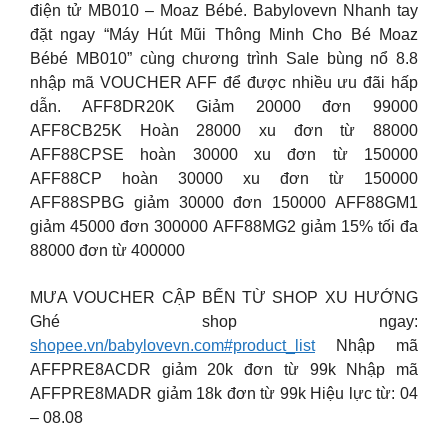
điện tử MB010 – Moaz Bébé. Babylovevn Nhanh tay
đặt ngay “Máy Hút Mũi Thông Minh Cho Bé Moaz
Bébé MB010” cùng chương trình Sale bùng nổ 8.8
nhập mã VOUCHER AFF để được nhiều ưu đãi hấp
dẫn. AFF8DR20K Giảm 20000 đơn 99000
AFF8CB25K Hoàn 28000 xu đơn từ 88000
AFF88CPSE hoàn 30000 xu đơn từ 150000
AFF88CP hoàn 30000 xu đơn từ 150000
AFF88SPBG giảm 30000 đơn 150000 AFF88GM1
giảm 45000 đơn 300000 AFF88MG2 giảm 15% tối đa
88000 đơn từ 400000
MƯA VOUCHER CẬP BẾN TỪ SHOP XU HƯỚNG
Ghé shop ngay:
shopee.vn/babylovevn.com#product_list
Nhập mã
AFFPRE8ACDR giảm 20k đơn từ 99k Nhập mã
AFFPRE8MADR giảm 18k đơn từ 99k Hiệu lực từ: 04
– 08.08