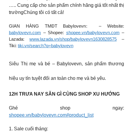
….. Cung cấp cho sản phẩm chính hãng giá tốt nhất thị
trườngChúng tôi có tất cả!
GIAN HÀNG TMĐT Babylovevn: – Website:
babylovevn.com
– Shopee:
shopee.vn/babylovevn.com
–
Lazada:
www.lazada.vn/shop/babylovevn1630828575
–
Tiki:
tiki.vn/search?q=babylovevn
Siêu Thị mẹ và bé – Babylovevn, sản phẩm thương
hiệu uy tín tuyệt đối an toàn cho mẹ và bé yêu.
12H TRƯA NAY SĂN GÌ CÙNG SHOP XU HƯỚNG
Ghé shop ngay:
shopee.vn/babylovevn.com#product_list
1. Sale cuối tháng: