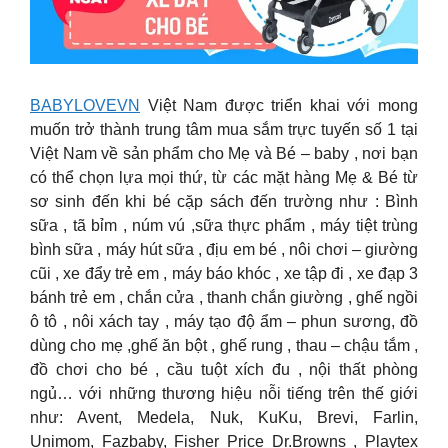
BABYLOVEVN
Việt Nam được triển khai với mong
muốn trở thành trung tâm mua sắm trực tuyến số 1 tại
Việt Nam về sản phẩm cho Mẹ và Bé – baby , nơi bạn
có thể chọn lựa mọi thứ, từ các mặt hàng Mẹ & Bé từ
sơ sinh đến khi bé cặp sách đến trường như :
Bình
sữa , tã bỉm , núm vú ,sữa thực phẩm , máy tiệt trùng
bình sữa , máy hút sữa , địu em bé , nôi chơi – giường
cũi , xe đẩy trẻ em , máy báo khóc , xe tập đi , xe đạp 3
bánh trẻ em , chắn cửa , thanh chắn giường , ghế ngồi
ô tô , nôi xách tay , máy tạo độ ẩm – phun sương, đồ
dùng cho mẹ ,ghế ăn bột , ghế rung , thau – chậu tắm ,
đồ chơi cho bé , cầu tuột xích đu , nội thất phòng
ngủ… với những thương hiệu nỗi tiếng trên thế giới
như: Avent, Medela, Nuk, KuKu, Brevi, Farlin,
Unimom, Fazbaby, Fisher Price Dr.Browns , Playtex