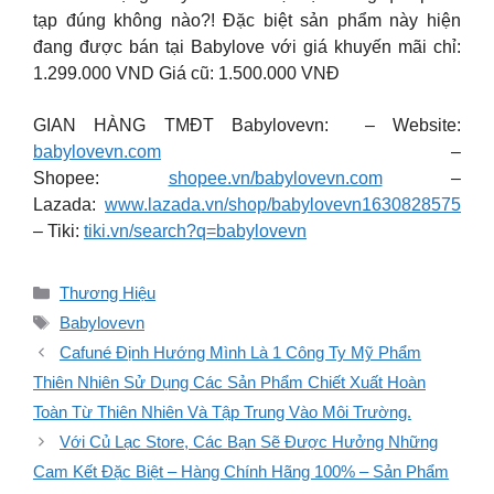
tạp đúng không nào?! Đặc biệt sản phẩm này hiện
đang được bán tại Babylove với giá khuyến mãi chỉ:
1.299.000 VND Giá cũ: 1.500.000 VNĐ
GIAN HÀNG TMĐT Babylovevn: – Website:
babylovevn.com
–
Shopee:
shopee.vn/babylovevn.com
–
Lazada:
www.lazada.vn/shop/babylovevn1630828575
– Tiki:
tiki.vn/search?q=babylovevn
Danh
Thương Hiệu
mục
Thẻ
Babylovevn
Cafuné Định Hướng Mình Là 1 Công Ty Mỹ Phẩm
Thiên Nhiên Sử Dụng Các Sản Phẩm Chiết Xuất Hoàn
Toàn Từ Thiên Nhiên Và Tập Trung Vào Môi Trường.
Với Củ Lạc Store, Các Bạn Sẽ Được Hưởng Những
Cam Kết Đặc Biệt – Hàng Chính Hãng 100% – Sản Phẩm