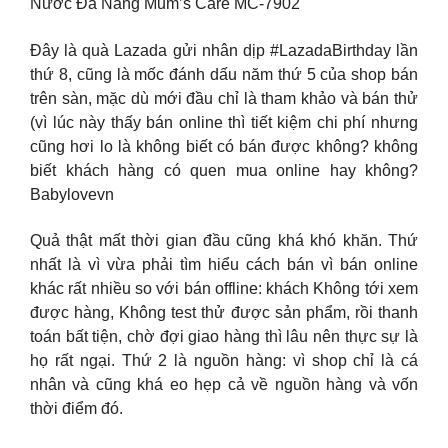
Nước Đa Năng Mum’s Care MC-7902
Đây là quà Lazada gửi nhân dịp #LazadaBirthday lần
thứ 8, cũng là mốc đánh dấu năm thứ 5 của shop bán
trên sàn, mặc dù mới đầu chỉ là tham khảo và bán thử
(vì lúc này thấy bán online thì tiết kiệm chi phí nhưng
cũng hơi lo là không biết có bán được không? không
biết khách hàng có quen mua online hay không?
Babylovevn
Quả thật mất thời gian đầu cũng khá khó khăn. Thứ
nhất là vì vừa phải tìm hiểu cách bán vì bán online
khác rất nhiều so với bán offline: khách Không tới xem
được hàng, Không test thử được sản phẩm, rồi thanh
toán bất tiện, chờ đợi giao hàng thì lâu nên thực sự là
họ rất ngại. Thứ 2 là nguồn hàng: vì shop chỉ là cá
nhân và cũng khá eo hẹp cả về nguồn hàng và vốn
thời điểm đó.