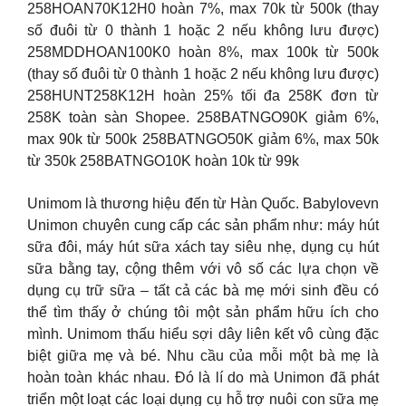
258HOAN70K12H0 hoàn 7%, max 70k từ 500k (thay
số đuôi từ 0 thành 1 hoặc 2 nếu không lưu được)
258MDDHOAN100K0 hoàn 8%, max 100k từ 500k
(thay số đuôi từ 0 thành 1 hoặc 2 nếu không lưu được)
258HUNT258K12H hoàn 25% tối đa 258K đơn từ
258K toàn sàn Shopee. 258BATNGO90K giảm 6%,
max 90k từ 500k 258BATNGO50K giảm 6%, max 50k
từ 350k 258BATNGO10K hoàn 10k từ 99k
Unimom là thương hiệu đến từ Hàn Quốc. Babylovevn
Unimon chuyên cung cấp các sản phẩm như: máy hút
sữa đôi, máy hút sữa xách tay siêu nhẹ, dụng cụ hút
sữa bằng tay, cộng thêm với vô số các lựa chọn về
dụng cụ trữ sữa – tất cả các bà mẹ mới sinh đều có
thể tìm thấy ở chúng tôi một sản phẩm hữu ích cho
mình. Unimom thấu hiểu sợi dây liên kết vô cùng đặc
biệt giữa mẹ và bé. Nhu cầu của mỗi một bà mẹ là
hoàn toàn khác nhau. Đó là lí do mà Unimon đã phát
triển một loạt các loại dụng cụ hỗ trợ nuôi con sữa mẹ