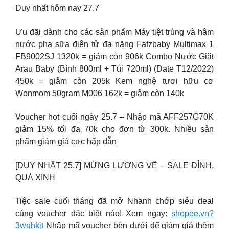
Duy nhất hôm nay 27.7
Ưu đãi dành cho các sản phẩm Máy tiệt trùng và hâm
nước pha sữa điện tử đa năng Fatzbaby Multimax 1
FB9002SJ 1320k = giảm còn 906k Combo Nước Giặt
Arau Baby (Bình 800ml + Túi 720ml) (Date T12/2022)
450k = giảm còn 205k Kem nghệ tươi hữu cơ
Wonmom 50gram M006 162k = giảm còn 140k
Voucher hot cuối ngày 25.7 – Nhập mã AFF257G70K
giảm 15% tối đa 70k cho đơn từ 300k. Nhiều sản
phẩm giảm giá cực hấp dẫn
[DUY NHẤT 25.7] MỪNG LƯƠNG VỀ – SALE ĐỈNH,
QUÀ XINH
Tiệc sale cuối tháng đã mở Nhanh chớp siêu deal
cùng voucher đặc biệt nào! Xem ngay:
shopee.vn?
3wqhkjt
Nhập mã voucher bên dưới để giảm giá thêm