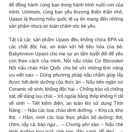
để đồng hành cùng bạn trong hành trình nuôi con của
mình. Unimom, cùng bạn yêu thương thiên thần nhỏ.
Upass là thương hiệu quốc tế uy tín mang đến những
sản phẩm nhựa an toàn chăm sóc bé yêu.
Tất cả các sản phẩm Upass đều không chứa BPA và
các chất độc hại, an toàn với hệ tiêu hóa của bé.
Babylovevn Upass cho mẹ sự an tâm tuyệt đối để yêu
con theo cách của mình. Nồi nấu cháo Cơ Bbcooker
Nồi nấu cháo Hàn Quốc cho bé với những tính năng
ưu việt sau: – Dùng phương pháp nấu chậm giúp lấy
được hết dinh dưỡng của thức ăn – Nấu trên ngăn sứ
Ceramic vệ sinh, không độc hại – Chống trào và chống
sát, dễ dàng lau chùi – Vỏ ngoài bằng thép không rỉ rất
vệ sinh – Tiết kiệm điện, an toàn khi sử dụng Tính
Năng : – Nấu các loại cháo dinh dưỡng. – Kho cá, kho
thịt. – Hầm, ninh các loại thực phẩm bổ dưỡng: thịt,
chim, vây cá, bào ngư… – Chưng yến xào. – Nấu chè
dinh dưỡng hoa quả: chè sen, đậu xanh, đỗ đen… –