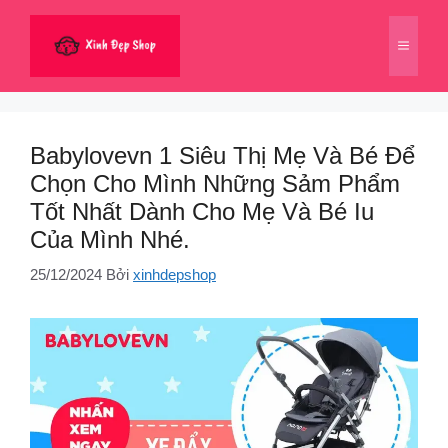
Chuyển
đến
Menu
nội
dung
Babylovevn 1 Siêu Thị Mẹ Và Bé Để
Chọn Cho Mình Những Sảm Phẩm
Tốt Nhất Dành Cho Mẹ Và Bé Iu
Của Mình Nhé.
25/12/2024
Bởi
xinhdepshop