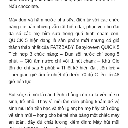
Nấu chocolate.
Máy đun và hâm nước pha sữa điện tử với các chức
năng cơ bản nhưng vẫn rất hiện đại, phục vụ cho đại
đa số các mẹ bỉm sữa trong quá trinh chăm con.
QUICK 5 hiện đang là sản phẩm mới nhưng có giá
thành thấp nhất của FATZBABY. Babylovevn QUICK 5
Tích hợp 3 chức năng: – Đun sôi nước chỉ trong 5
phút: – Giữ ấm nước chỉ với 1 nút chạm: – Khử Clo
tồn dư chỉ sau 5 phút: = Thiết kế hiện đại, tiện lợi: =
Thời gian giữ ấm ở nhiệt độ dưới 70 độ C lên tới 48
giờ liên tục
Sụt sùi, sổ mũi là căn bệnh chằng còn xa lạ với trẻ sơ
sinh, trẻ nhỏ. Thay vì mỗi lần đến phòng khám để vệ
sinh mũi tốn tiền bạc và thời gian; ba mẹ hãy chủ động
vệ sinh mũi – họng cho bé tại nhà bằng một chiếc máy
an toàn, đầy đủ chất lượng kiểm định: Máy hút mũi