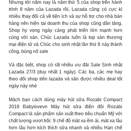
Nhưng tới năm nay là năm thứ 5 của shop trên hành
trình 8 năm của Lazada rồi, Lazada cũng có cực kì
nhiều thay đổi cả về tiện ích và sự hỗ trợ cho nhà bán
hàng nên hiện tại doanh thu của shop cũng dần tăng.
Shop hy vọng ngày càng phát triển lớn mạnh hơn
cùng với sàn. Chúc Lazada luôn là top sàn thương
mại điện tử và Chúc cho sinh nhật lần thứ 8 này thành
công, bùng nổ sale
Và đặc biệt, shop có rất nhiều ưu đãi Sale Sinh nhật
Lazada 27/3 (duy nhất 1 ngày). Các ba, các mẹ hay
theo dõi shop trên lazada và săn được nhiều deal tốt
ngày này nhé
Mách bạn cách dùng máy hút sữa Rozabi Compact
2018 Babylovevn Máy hút sữa điện đôi Rozabi
Compact là sản phẩm sản xuất theo tiêu chuẩn Mỹ với
chất lượng vượt trội: 9 chế độ mát xa êm ái, mát xa lâu
hơn lâu hơn kích thích sữa nhanh và nhiều Hạn chế