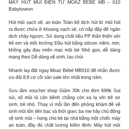
MÁY HÚT MŨI ĐIỆN TỬ MOAZ BÉBÉ MB – 010
Babylovevn
Hút mũi sạch sẽ, an toàn Toàn bộ dịch hút từ mũi hút
ra được chứa ở khoang sạch sẽ, có nắp đậy để ngăn
dịch chảy ngược. Sử dụng chất liệu PP thân thiện với
trẻ em và môi trường Đầu hút bằng silicon mềm, mịn,
không gây đau miên mạc mũi bé Nhỏ gọn, dễ dàng
mang theo Dễ dàng vệ sinh, lau chùi
Nhanh tay đặt ngay Moaz Bébé MB010 để nhận được
ưu đãi 8.8 cơ côi săn sale lớn nhất trong năm.
Sưu tầm voucher shop Giảm 30k cho đơn 699k Sụt
sùi, sổ mũi là căn bệnh chằng còn xa lạ với trẻ sơ
sinh, trẻ nhỏ. Thay vì mỗi lần đến phòng khám để vệ
sinh mũi tốn tiền bạc và thời gian; ba mẹ hãy chủ động
vệ sinh mũi – họng cho bé tại nhà bằng một chiếc máy
an toàn, đầy đủ chất lượng kiểm định: Máy hút mũi