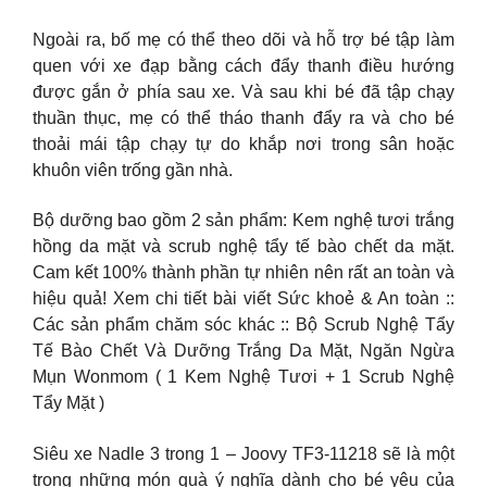
Ngoài ra, bố mẹ có thể theo dõi và hỗ trợ bé tập làm
quen với xe đạp bằng cách đẩy thanh điều hướng
được gắn ở phía sau xe. Và sau khi bé đã tập chạy
thuần thục, mẹ có thể tháo thanh đẩy ra và cho bé
thoải mái tập chạy tự do khắp nơi trong sân hoặc
khuôn viên trống gần nhà.
Bộ dưỡng bao gồm 2 sản phẩm: Kem nghệ tươi trắng
hồng da mặt và scrub nghệ tẩy tế bào chết da mặt.
Cam kết 100% thành phần tự nhiên nên rất an toàn và
hiệu quả! Xem chi tiết bài viết Sức khoẻ & An toàn ::
Các sản phẩm chăm sóc khác :: Bộ Scrub Nghệ Tẩy
Tế Bào Chết Và Dưỡng Trắng Da Mặt, Ngăn Ngừa
Mụn Wonmom ( 1 Kem Nghệ Tươi + 1 Scrub Nghệ
Tẩy Mặt )
Siêu xe Nadle 3 trong 1 – Joovy TF3-11218 sẽ là một
trong những món quà ý nghĩa dành cho bé yêu của