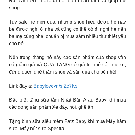
Rất cám ơn #Lazada đã luôn quan tâm và giúp đỡ
shop
Tuy sale hè mới qua, nhưng shop hiểu được hè này
bé được nghỉ ở nhà và cũng có thể có đi nghỉ hè nên
ba mẹ cũng phải chuẩn bị mua sắm nhiều thứ thiết yếu
cho bé.
Nên trong tháng hè này các sản phẩm của shop vẫn
có giảm giá và QUÀ TẶNG có giá trị nhé các mẹ ơi,
đừng quên ghé thăm shop và săn quà cho bé nhé!
Link đây ạ:
Babylovevn/s.Zc7Ks
Đặc biệt tặng sữa tắm Nhật Bản Arau Baby khi mua
các dòng sản phẩm Xe đẩy, nôi, ghế ăn
Tặng bình sữa siêu mềm Fatz Baby khi mua Máy hâm
sữa, Máy hút sữa Spectra