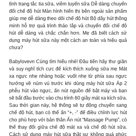
tình trạng tắc tia sữa, viêm tuyến sữa Dễ dàng chuyển
đổi chế độ hút Màn hình hiển thị bên ngoài sản phẩm
giúp mẹ dễ dàng theo dõi chế độ hút Bộ dây hút thông
minh hỗ trợ quá trình tháo lắp và chuyển đổi chế độ
hút dễ dàng và chắc chắn hơn. Mẹ đã biết cách sử
dụng máy hút sữa này một cách an toàn và hiệu quả
chưa?
Babylovevn Cùng tìm hiểu nhé! Đầu tiên hãy thư giãn
và suy nghĩ tích cực để kích thích xuống sữa mẹ Mát
xa ngực nhẹ nhàng hoặc vuốt nhẹ từ phía sau ngực
hướng về núm vú trước khi dùng máy hút sữa Áp 2
phễu hút vào ngực, ấn nút nguồn để bật máy và bạn
sẽ bắt đầu bước vào chu trình 60 giây mát xa kích sữa.
Sau thời gian này, hệ thống sẽ tự động chuyển sang
chế độ hút, bạn có thể ấn “+, -” để điều chỉnh lực hút
cho phù hợp với bản thân Ấn nút “Massage Pump”, có
thể thay đổi giữa chế độ mát xa và chế độ hút sữa.
Cách sử dụng máy hút sữa thật sự không quá phức