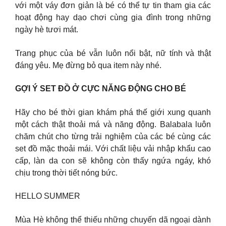
với một váy đơn giản là bé có thể tự tin tham gia các
hoạt động hay dạo chơi cùng gia đình trong những
ngày hè tươi mát.
Trang phục của bé vẫn luôn nổi bật, nữ tính và thật
đáng yêu. Mẹ đừng bỏ qua item này nhé.
GỢI Ý SET ĐỒ Ở CỰC NĂNG ĐỘNG CHO BÉ
Hãy cho bé thời gian khám phá thế giới xung quanh
một cách thật thoải má và năng động. Balabala luôn
chăm chút cho từng trải nghiệm của các bé cùng các
set đồ mặc thoải mái. Với chất liệu vải nhập khẩu cao
cấp, làn da con sẽ không còn thấy ngứa ngáy, khó
chịu trong thời tiết nóng bức.
HELLO SUMMER
Mùa Hè không thể thiếu những chuyến dã ngoại dành