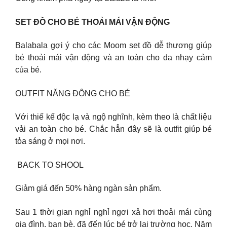
SET ĐỒ CHO BÉ THOẢI MÁI VẬN ĐỘNG
Balabala gợi ý cho các Moom set đồ dễ thương giúp
bé thoải mái vận động và an toàn cho da nhạy cảm
của bé.
OUTFIT NĂNG ĐỘNG CHO BÉ
Với thiế kế độc lạ và ngộ nghĩnh, kèm theo là chất liệu
vải an toàn cho bé. Chắc hẳn đây sẽ là outfit giúp bé
tỏa sáng ở mọi nơi.
️ BACK TO SHOOL ️
Giảm giá đến 50% hàng ngàn sản phẩm.
Sau 1 thời gian nghỉ nghỉ ngơi xả hơi thoải mái cùng
gia đình, bạn bè, đã đến lúc bé trở lại trường học. Năm