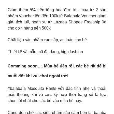
Giảm thêm 5% trên tổng hóa đơn khi mua từ 2 sản
phẩm Voucher lên đến 100k từ Balabala Voucher giảm
giá, tích luỹ, hoàn xu từ Lazada Shopee Freeship 0đ
cho đơn hàng trên 500k
Chất liệu sản phẩm cao cấp, an toàn cho bé
Thiết kế và mẫu mã đa dạng, high fashion
Comming soon…. Mùa hè đến rồi, các bé rất dễ bị
muỗi đốt khi vui chơi ngoài trời.
#balabala Mosquito Pants với đặc tính nhẹ và thoải
mái, thoáng khí và cực kỳ hợp thời trang sẽ là lựa
chọn tốt nhất cho các bé vào mùa hè này.
Cùng đón chờ cấc siêu phẩm sắp cậm bến tại balaba