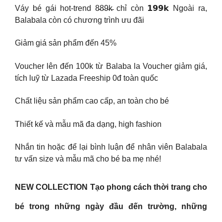
Váy bé gái hot-trend 8̵8̵9̵k̵ chỉ còn 𝟭𝟵𝟵𝗸 Ngoài ra,
Balabala còn có chương trình ưu đãi
Giảm giá sản phẩm đến 45%
Voucher lên đến 100k từ Balaba la Voucher giảm giá,
tích luỹ từ Lazada Freeship 0đ toàn quốc
Chất liệu sản phẩm cao cấp, an toàn cho bé
Thiết kế và mẫu mã đa dạng, high fashion
Nhắn tin hoặc để lại bình luận để nhân viên Balabala
tư vấn size và mẫu mã cho bé ba mẹ nhé!
️NEW COLLECTION Tạo phong cách thời trang cho
bé trong những ngày đầu đến trường, những