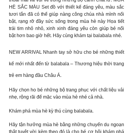
HÈ SẮC MÀU Set đồ với thiết kế đáng yêu, màu sắc
tươi tắn đã có thể giúp nàng công chúa nhà mình nổi
bật, rạng rỡ đầy sức sống trong mùa hè này Họa tiết
trái tim nhỏ nhỏ, xinh xinh đáng yêu còn giúp bé nổi
bật hơn bao giờ hết. Hãy cùng khám tại balabala nhé.
NEW ARRIVAL Nhanh tay sở hữu cho bé những thiết
kế mới nhất đến từ balabala – Thương hiệu thời trang
trẻ em hàng đầu Châu Á.
Hãy chọn ho bé những bộ trang phục với chất liệu vải
nhẹ, rộng rãi để mặc vào mùa hè nhé cả nhà.
Khám phá mùa hè kỳ thú cùng balabala.
Hãy tận hưởng mùa hè bằng những chuyến du ngoạn
thật tuyệt vời kèm theo đó là cho bé cơ hội khám phá