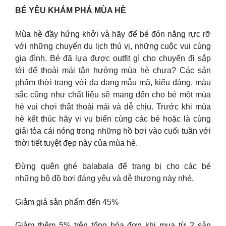
BÉ YÊU KHÁM PHÁ MÙA HÈ
Mùa hè đầy hứng khởi và hãy để bé đón nắng rực rỡ
với những chuyến du lịch thú vị, những cuộc vui cùng
gia đình. Bé đã lựa được outfit gì cho chuyến đi sắp
tới để thoải mái tận hưởng mùa hè chưa? Các sản
phẩm thời trang với đa dạng mẫu mã, kiểu dáng, màu
sắc cũng như chất liệu sẽ mang đến cho bé một mùa
hè vui chơi thật thoải mái và dễ chịu. Trước khi mùa
hè kết thúc hãy vi vu biển cùng các bé hoặc là cùng
giải tỏa cái nóng trong những hồ bơi vào cuối tuần với
thời tiết tuyệt đẹp này của mùa hè.
Đừng quên ghé balabala để trang bị cho các bé
những bộ đồ bơi đáng yêu và dễ thương này nhé.
Giảm giá sản phẩm đến 45%
Giảm thêm 5% trên tổng hóa đơn khi mua từ 2 sản