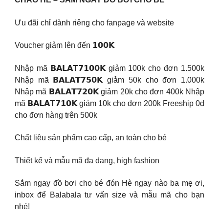
Ưu đãi chỉ dành riêng cho fanpage và website
Voucher giảm lên đến 𝟭𝟬𝟬𝗞
Nhập mã 𝗕𝗔𝗟𝗔𝗧𝟳𝟭𝟬𝟬𝗞 giảm 100k cho đơn 1.500k
Nhập mã 𝗕𝗔𝗟𝗔𝗧𝟳𝟱𝟬𝗞 giảm 50k cho đơn 1.000k
Nhập mã 𝗕𝗔𝗟𝗔𝗧𝟳𝟮𝟬𝗞 giảm 20k cho đơn 400k Nhập
mã 𝗕𝗔𝗟𝗔𝗧𝟳𝟭𝟬𝗞 giảm 10k cho đơn 200k Freeship 0đ
cho đơn hàng trên 500k
Chất liệu sản phẩm cao cấp, an toàn cho bé
Thiết kế và mẫu mã đa dạng, high fashion
Sắm ngay đồ bơi cho bé đón Hè ngay nào ba mẹ ơi,
inbox để Balabala tư vấn size và mẫu mã cho bạn
nhé!