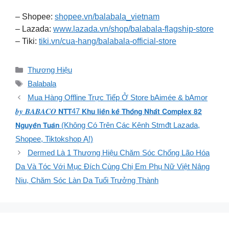
– Shopee:
shopee.vn/balabala_vietnam
– Lazada:
www.lazada.vn/shop/balabala-flagship-store
– Tiki:
tiki.vn/cua-hang/balabala-official-store
Danh
Thương Hiệu
mục
Thẻ
Balabala
Mua Hàng Offline Trực Tiếp Ở Store bAimée & bAmor
𝒃𝒚 𝑩𝑨𝑩𝑨𝑪𝑶 𝗡𝗧𝗧47 𝗞𝗵𝘂 𝗹𝗶𝗲̂̀𝗻 𝗸𝗲̂̀ 𝗧𝗵𝗼̂́𝗻𝗴 𝗡𝗵𝗮̂́𝘁 𝗖𝗼𝗺𝗽𝗹𝗲𝘅 𝟴𝟮
𝗡𝗴𝘂𝘆𝗲̂̃𝗻 𝗧𝘂𝗮̂𝗻 (Không Có Trên Các Kênh Stmđt Lazada,
Shopee, Tiktokshop Ạ!)
Dermed Là 1 Thương Hiệu Chăm Sóc Chống Lão Hóa
Da Và Tóc Với Mục Đích Cùng Chị Em Phụ Nữ Việt Nâng
Niu, Chăm Sóc Làn Da Tuổi Trưởng Thành