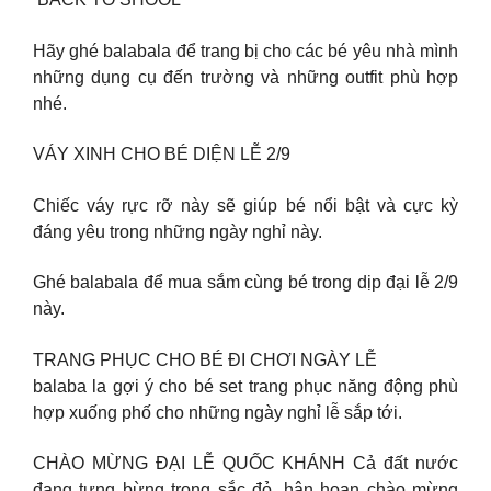
Hãy ghé balabala để trang bị cho các bé yêu nhà mình
những dụng cụ đến trường và những outfit phù hợp
nhé.
VÁY XINH CHO BÉ DIỆN LỄ 2/9
Chiếc váy rực rỡ này sẽ giúp bé nổi bật và cực kỳ
đáng yêu trong những ngày nghỉ này.
Ghé balabala để mua sắm cùng bé trong dịp đại lễ 2/9
này.
TRANG PHỤC CHO BÉ ĐI CHƠI NGÀY LỄ
balaba la gợi ý cho bé set trang phục năng động phù
hợp xuống phố cho những ngày nghỉ lễ sắp tới.
CHÀO MỪNG ĐẠI LỄ QUỐC KHÁNH Cả đất nước
đang tưng bừng trong sắc đỏ, hân hoan chào mừng