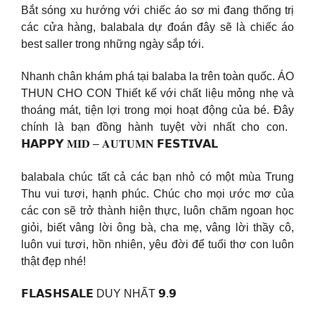
Bắt sóng xu hướng với chiếc áo sơ mi đang thống trị
các cửa hàng, balabala dự đoán đây sẽ là chiếc áo
best saller trong những ngày sắp tới.
Nhanh chân khám phá tại balaba la trên toàn quốc. ÁO
THUN CHO CON Thiết kế với chất liệu mỏng nhẹ và
thoáng mát, tiện lợi trong mọi hoạt động của bé. Đây
chính là bạn đồng hành tuyệt vời nhất cho con. ️
𝗛𝗔𝗣𝗣𝗬 𝐌𝐈𝐃 – 𝐀𝐔𝐓𝐔𝐌𝐍 𝗙𝗘𝗦𝗧𝗜𝗩𝗔𝗟 ️
balabala chúc tất cả các bạn nhỏ có một mùa Trung
Thu vui tươi, hạnh phúc. Chúc cho mọi ước mơ của
các con sẽ trở thành hiện thực, luôn chăm ngoan học
giỏi, biết vâng lời ông bà, cha mẹ, vâng lời thầy cô,
luôn vui tươi, hồn nhiên, yêu đời để tuổi thơ con luôn
thật đẹp nhé!
𝗙𝗟𝗔𝗦𝗛𝗦𝗔𝗟𝗘 DUY NHẤT 𝟵.𝟵