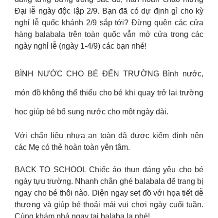
Đại lễ ngày độc lập 2/9. Bạn đã có dự định gì cho kỳ
nghỉ lễ quốc khánh 2/9 sắp tới? Đừng quên các cửa
hàng balabala trên toàn quốc vẫn mở cửa trong các
ngày nghỉ lễ (ngày 1-4/9) các bạn nhé!
BÌNH NƯỚC CHO BÉ ĐẾN TRƯỜNG Bình nước,
món đồ không thể thiếu cho bé khi quay trở lại trường
học giúp bé bổ sung nước cho một ngày dài.
Với chấn liệu nhựa an toàn đã được kiểm định nên
các Mẹ có thẻ hoàn toàn yên tâm.
BACK TO SCHOOL Chiếc áo thun đáng yêu cho bé
ngày tựu trường. Nhanh chân ghé balabala để trang bị
ngay cho bé thôi nào. Diện ngay set đồ với họa tiết dễ
thương và giúp bé thoải mái vui chơi ngày cuối tuần.
Cùng khám phá ngay tại balaba la nhé!