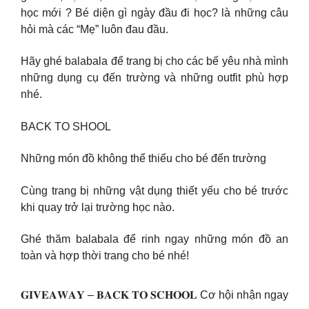
học mới ? Bé diện gì ngày đầu đi học? là những câu
hỏi mà các “Mẹ” luôn đau đầu.
Hãy ghé balabala để trang bị cho các bế yêu nhà mình
những dụng cụ đến trường và những outfit phù hợp
nhé.
BACK TO SHOOL
Những món đồ không thể thiếu cho bé đến trường
Cùng trang bị những vật dụng thiết yếu cho bé trước
khi quay trở lại trường học nào.
Ghé thăm balabala để rinh ngay những món đồ an
toàn và hợp thời trang cho bé nhé!
𝐆𝐈𝐕𝐄𝐀𝐖𝐀𝐘 – 𝐁𝐀𝐂𝐊 𝐓𝐎 𝐒𝐂𝐇𝐎𝐎𝐋 Cơ hội nhận ngay