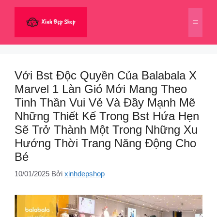
Chuyển
đến
Menu
nội
dung
Với Bst Độc Quyền Của Balabala X
Marvel 1 Làn Gió Mới Mang Theo
Tinh Thần Vui Vẻ Và Đầy Mạnh Mẽ
Những Thiết Kế Trong Bst Hứa Hẹn
Sẽ Trở Thành Một Trong Những Xu
Hướng Thời Trang Năng Động Cho
Bé
10/01/2025
Bởi
xinhdepshop