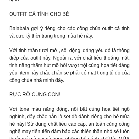
OUTFIT CÁ TÍNH CHO BÉ
Balabala gợi ý riêng cho các công chúa outfit cá tính
và cực kỳ thời trang trong mùa hè này.
Với tinh thần tươi mới, sôi động, đáng yêu đó là thông
điệp của outfit này. Ngoài ra với chất liệu thoáng mát,
tính năng thấm hút mồ hôi vượt trội cùng họa tiết đáng
yêu, item này chắc chắn sẽ phải có mặt trong tủ đồ của
công chúa nhà mình đấy.
RỰC RỠ CÙNG CON!
Với tone màu năng động, nổi bật cùng họa tiết ngộ
nghĩnh, đây chắc hẳn là set đồ dành riêng cho bé mùa
hè này! Sử dụng chất liệu cao cấp, an toàn cùng công
nghệ may tiên tiến đảm bảo các thiên thần nhỏ sẽ luôn
thoải mái và vui vẻ trong những bộ cánh chất lừ. MÙA