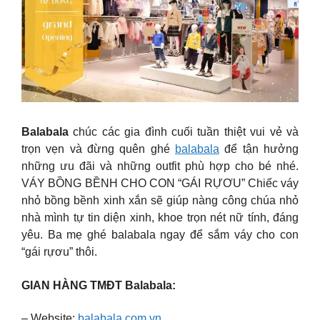
Balabala
chúc các gia đình cuối tuần thiệt vui vẻ và
trọn vẹn và đừng quên ghé
balabala
để tận hưởng
những ưu đãi và những outfit phù hợp cho bé nhé.
VÁY BỒNG BỀNH CHO CON “GÁI RỰƠU” Chiếc váy
nhỏ bồng bềnh xinh xắn sẽ giúp nàng công chúa nhỏ
nhà mình tự tin diện xinh, khoe trọn nét nữ tính, đáng
yêu. Ba mẹ ghé balabala ngay để sắm váy cho con
“gái rựơu” thôi.
GIAN HÀNG TMĐT Balabala:
– Website:
balabala.com.vn