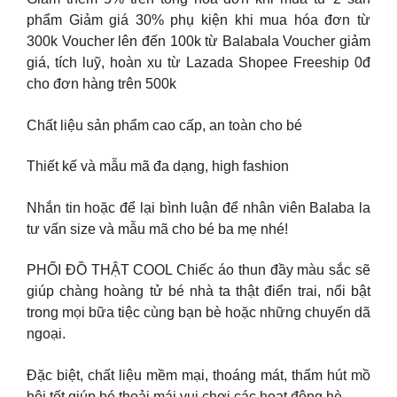
phẩm Giảm giá 30% phụ kiện khi mua hóa đơn từ
300k Voucher lên đến 100k từ Balabala Voucher giảm
giá, tích luỹ, hoàn xu từ Lazada Shopee Freeship 0đ
cho đơn hàng trên 500k
Chất liệu sản phẩm cao cấp, an toàn cho bé
Thiết kế và mẫu mã đa dạng, high fashion
Nhắn tin hoặc để lại bình luận để nhân viên Balaba la
tư vấn size và mẫu mã cho bé ba mẹ nhé!
PHỐI ĐỒ THẬT COOL Chiếc áo thun đầy màu sắc sẽ
giúp chàng hoàng tử bé nhà ta thật điển trai, nổi bật
trong mọi bữa tiệc cùng bạn bè hoặc những chuyến dã
ngoại.
Đặc biệt, chất liệu mềm mại, thoáng mát, thấm hút mồ
hôi tốt giúp bé thoải mái vui chơi các hoạt động hè.