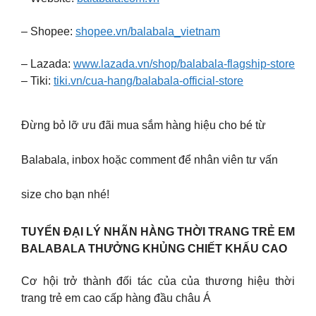
– Shopee:
shopee.vn/balabala_vietnam
– Lazada:
www.lazada.vn/shop/balabala-flagship-store
– Tiki:
tiki.vn/cua-hang/balabala-official-store
Đừng bỏ lỡ ưu đãi mua sắm hàng hiệu cho bé từ
Balabala, inbox hoặc comment để nhân viên tư vấn
size cho bạn nhé!
TUYỂN ĐẠI LÝ NHÃN HÀNG THỜI TRANG TRẺ EM
BALABALA THƯỞNG KHỦNG CHIẾT KHẤU CAO
Cơ hội trở thành đối tác của của thương hiệu thời
trang trẻ em cao cấp hàng đầu châu Á