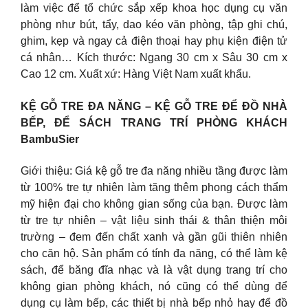
làm việc để tổ chức sắp xếp khoa học dụng cụ văn
phòng như bút, tẩy, dao kéo văn phòng, tập ghi chú,
ghim, kẹp và ngay cả điện thoại hay phụ kiện điện tử
cá nhân… Kích thước: Ngang 30 cm x Sâu 30 cm x
Cao 12 cm. Xuất xứ: Hàng Việt Nam xuất khẩu.
KỆ GỖ TRE ĐA NĂNG – KỆ GỖ TRE ĐỂ ĐỒ NHÀ
BẾP, ĐỂ SÁCH TRANG TRÍ PHÒNG KHÁCH
BambuSier
Giới thiệu: Giá kệ gỗ tre đa năng nhiều tầng được làm
từ 100% tre tự nhiên làm tăng thêm phong cách thẩm
mỹ hiện đại cho không gian sống của bạn. Được làm
từ tre tự nhiên – vật liệu sinh thái & thân thiện môi
trường – đem đến chất xanh và gần gũi thiên nhiên
cho căn hộ. Sản phẩm có tính đa năng, có thể làm kệ
sách, để băng đĩa nhạc và là vật dụng trang trí cho
không gian phòng khách, nó cũng có thể dùng để
dụng cụ làm bếp, các thiết bị nhà bếp nhỏ hay để đồ