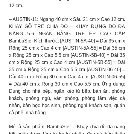
12 cm.
– AUSTIN-11: Ngang 40 cm x Sâu 21 cm x Cao 12 cm.
KHAY GỖ TRE CHIA ĐỒ – KHAY ĐỰNG ĐỒ ĐA
NĂNG 5-6 NGĂN BẰNG TRE ÉP CAO CẤP
BambuSier Kích thước: [AUSTIN-5A-40] = Dài 35 cm x
Rộng 25 cm x Cao 4 cm [AUSTIN-5A-55] = Dài 35 cm
x Rộng 25 cm x Cao 5.5 cm [AUSTIN-5B-40] = Dài 35
cm x Rộng 25 cm x Cao 4 cm [AUSTIN-5B-55] = Dài
35 cm x Rộng 25 cm x Cao 5.5 cm [AUSTIN-06-40] =
Dài 40 cm x Rộng 30 cm x Cao 4 cm. [AUSTIN-06-55]
= Dài 40 cm x Rộng 30 cm x Cao 5.5 cm. Ứng dụng:
Dùng cho nhà bếp, ngăn kéo tủ bếp, bàn ăn, phòng
khách, phòng ngủ, văn phòng, phòng làm việc cá
nhân, bàn học học sinh, phòng nghỉ khách sạn, quán
cà phê, nhà hàng…
Mô tả sản phẩm: BambuSier – Khay chia đồ đa năng
5/6 ngăn được làm từ tre tự nhiên, đẹp và thân thiện