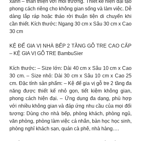
xanh – thân thiện với môi trường. Thiết kế hiện đại tạo
phong cách riêng cho không gian sống và làm việc. Dễ
dàng lắp ráp hoặc tháo rời thuận tiện di chuyển khi
cần thiết. Kích thước: Ngang 30 cm x Sâu 30 cm x Cao
30 cm
KỆ ĐỂ GIA VỊ NHÀ BẾP 2 TẦNG GỖ TRE CAO CẤP
– KỆ GIA VỊ GỖ TRE BambuSier
Kích thước: – Size lớn: Dài 40 cm x Sâu 10 cm x Cao
30 cm. – Size nhỏ: Dài 30 cm x Sâu 10 cm x Cao 25
cm. Đặc tính sản phẩm: – Kệ để gia vị gỗ tre 2 tầng đa
năng được thiết kế nhỏ gọn, tiết kiệm không gian,
phong cách hiện đại. – Ứng dụng đa dạng, phù hợp
với nhiều không gian và đáp ứng nhu cầu của mọi đối
tượng: Dùng cho nhà bếp, phòng khách, phòng ngủ,
văn phòng, phòng làm việc cá nhân, bàn học học sinh,
phòng nghỉ khách sạn, quán cà phê, nhà hàng….