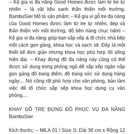
– Kệ gia vị đa năng Good Homes được làm từ tre tự
nhiên – là vật liệu xanh thân thiện môi trường.
BambuSier Mô tả sản phẩm: – Kệ gia vị gỗ tre đa năng
của Good Homes được làm từ tre tự nhiên, đẹp và
thân thiện với môi trường, độ bền hàng chục năm! –
Kệ gia vị đa năng giúp bạn sắp xếp & tổ chức nhà bếp
một cách gọn gàng, khoa học và sạch sẽ. Đây là một
thiết kế đơn giản nhưng khoa học phù hợp lối sống
hiện đại. – Khay đựng đồ đa năng này cũng có thể
được sử dụng trong phòng ngủ để sắp xếp ngăn nắp
gọn gàng đồ trang điểm, đồ trang sức sử dụng hàng
ngày… Nó cũng rất phù hợp cho văn phòng, bàn làm
việc để tổ chức sắp xếp khoa học dụng cụ văn
phòng…
KHAY GỖ TRE ĐỰNG ĐỒ PHỤC VỤ ĐA NĂNG
BambuSier
Kích thước: – MILA 01 / Size S: Dài 36 cm x Rộng 12