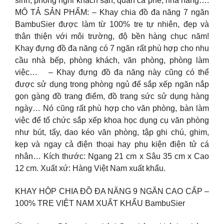
sinh, phòng nghỉ khách sạn, quán cà phê, nhà hàng….
MÔ TẢ SẢN PHẨM: – Khay chia đồ đa năng 7 ngăn
BambuSier được làm từ 100% tre tự nhiên, đẹp và
thân thiện với môi trường, độ bền hàng chục năm!
Khay đựng đồ đa năng có 7 ngăn rất phù hợp cho nhu
cầu nhà bếp, phòng khách, văn phòng, phòng làm
việc… – Khay đựng đồ đa năng này cũng có thể
được sử dụng trong phòng ngủ để sắp xếp ngăn nắp
gọn gàng đồ trang điểm, đồ trang sức sử dụng hàng
ngày… Nó cũng rất phù hợp cho văn phòng, bàn làm
việc để tổ chức sắp xếp khoa học dụng cụ văn phòng
như bút, tẩy, dao kéo văn phòng, tập ghi chú, ghim,
kẹp và ngay cả điện thoại hay phụ kiện điện tử cá
nhân… Kích thước: Ngang 21 cm x Sâu 35 cm x Cao
12 cm. Xuất xứ: Hàng Việt Nam xuất khẩu.
KHAY HỘP CHIA ĐỒ ĐA NĂNG 9 NGĂN CAO CẤP –
100% TRE VIỆT NAM XUẤT KHẨU BambuSier