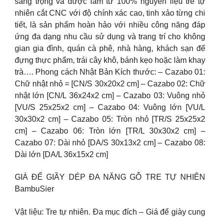
sang trọng và được làm từ 100% nguyên liệu tre tự
nhiên cắt CNC với độ chính xác cao, tinh xảo từng chi
tiết, là sản phẩm hoàn hảo với nhiều công năng đáp
ứng đa dạng nhu cầu sử dụng và trang trí cho không
gian gia đình, quán cà phê, nhà hàng, khách sạn để
đựng thực phẩm, trái cây khô, bánh kẹo hoặc làm khay
trà…. Phong cách Nhật Bản Kích thước: – Cazabo 01:
Chữ nhật nhỏ = [CN/S 30x20x2 cm] – Cazabo 02: Chữ
nhật lớn [CN/L 36x24x2 cm] – Cazabo 03: Vuông nhỏ
[VU/S 25x25x2 cm] – Cazabo 04: Vuông lớn [VU/L
30x30x2 cm] – Cazabo 05: Tròn nhỏ [TR/S 25x25x2
cm] – Cazabo 06: Tròn lớn [TR/L 30x30x2 cm] –
Cazabo 07: Dài nhỏ [DA/S 30x13x2 cm] – Cazabo 08:
Dài lớn [DA/L 36x15x2 cm]
GIÁ ĐỂ GIẦY DÉP ĐA NĂNG GỖ TRE TỰ NHIÊN
BambuSier
Vật liệu: Tre tự nhiên. Đa mục đích – Giá để giày cung