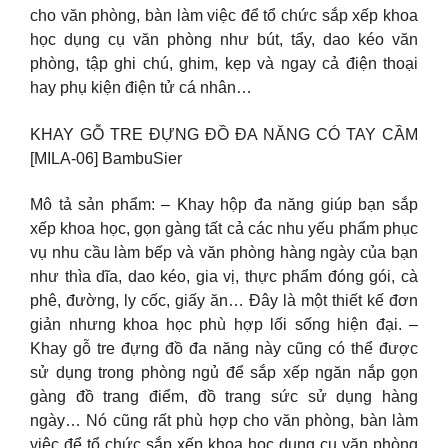
cho văn phòng, bàn làm việc để tổ chức sắp xếp khoa
học dụng cụ văn phòng như bút, tẩy, dao kéo văn
phòng, tập ghi chú, ghim, kẹp và ngay cả điện thoại
hay phụ kiện điện tử cá nhân…
KHAY GỖ TRE ĐỰNG ĐỒ ĐA NĂNG CÓ TAY CẦM
[MILA-06] BambuSier
Mô tả sản phẩm: – Khay hộp đa năng giúp bạn sắp
xếp khoa học, gọn gàng tất cả các nhu yếu phẩm phục
vụ nhu cầu làm bếp và văn phòng hàng ngày của bạn
như thìa dĩa, dao kéo, gia vị, thực phẩm đóng gói, cà
phê, đường, ly cốc, giấy ăn… Đây là một thiết kế đơn
giản nhưng khoa học phù hợp lối sống hiện đại. –
Khay gỗ tre đựng đồ đa năng này cũng có thể được
sử dụng trong phòng ngủ để sắp xếp ngăn nắp gọn
gàng đồ trang điểm, đồ trang sức sử dụng hàng
ngày… Nó cũng rất phù hợp cho văn phòng, bàn làm
việc để tổ chức sắp xếp khoa học dụng cụ văn phòng