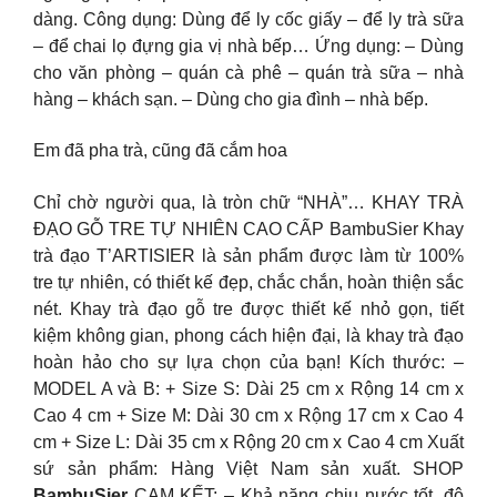
dàng. Công dụng: Dùng để ly cốc giấy – để ly trà sữa
– để chai lọ đựng gia vị nhà bếp… Ứng dụng: – Dùng
cho văn phòng – quán cà phê – quán trà sữa – nhà
hàng – khách sạn. – Dùng cho gia đình – nhà bếp.
Em đã pha trà, cũng đã cắm hoa
Chỉ chờ người qua, là tròn chữ “NHÀ”… KHAY TRÀ
ĐẠO GỖ TRE TỰ NHIÊN CAO CẤP BambuSier Khay
trà đạo T’ARTISIER là sản phẩm được làm từ 100%
tre tự nhiên, có thiết kế đẹp, chắc chắn, hoàn thiện sắc
nét. Khay trà đạo gỗ tre được thiết kế nhỏ gọn, tiết
kiệm không gian, phong cách hiện đại, là khay trà đạo
hoàn hảo cho sự lựa chọn của bạn! Kích thước: –
MODEL A và B: + Size S: Dài 25 cm x Rộng 14 cm x
Cao 4 cm + Size M: Dài 30 cm x Rộng 17 cm x Cao 4
cm + Size L: Dài 35 cm x Rộng 20 cm x Cao 4 cm Xuất
sứ sản phẩm: Hàng Việt Nam sản xuất. SHOP
BambuSier
CAM KẾT: – Khả năng chịu nước tốt, độ