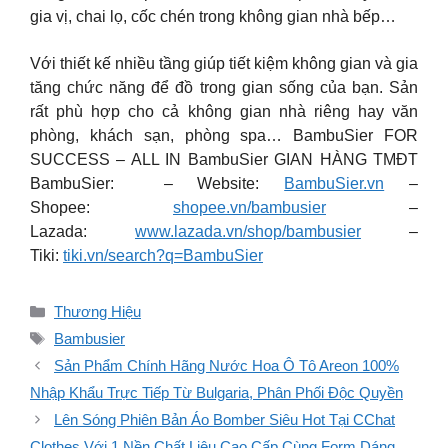
gia vị, chai lọ, cốc chén trong không gian nhà bếp…
Với thiết kế nhiều tầng giúp tiết kiệm không gian và gia
tăng chức năng để đồ trong gian sống của bạn. Sản
rất phù hợp cho cả không gian nhà riêng hay văn
phòng, khách sạn, phòng spa… BambuSier FOR
SUCCESS – ALL IN BambuSier GIAN HÀNG TMĐT
BambuSier: – Website:
BambuSier.vn
–
Shopee:
shopee.vn/bambusier
–
Lazada:
www.lazada.vn/shop/bambusier
–
Tiki:
tiki.vn/search?q=BambuSier
Danh
Thương Hiệu
mục
Thẻ
Bambusier
Sản Phẩm Chính Hãng Nước Hoa Ô Tô Areon 100%
Nhập Khẩu Trực Tiếp Từ Bulgaria, Phân Phối Độc Quyền
Lên Sóng Phiên Bản Áo Bomber Siêu Hot Tại CChat
Clothes Với 1 Nền Chất Liệu Cao Cấp Cùng Form Dáng