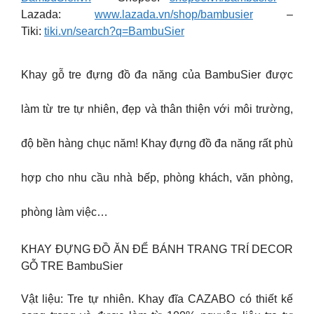
Lazada:
www.lazada.vn/shop/bambusier
–
Tiki:
tiki.vn/search?q=BambuSier
Khay gỗ tre đựng đồ đa năng của BambuSier được
làm từ tre tự nhiên, đẹp và thân thiện với môi trường,
độ bền hàng chục năm! Khay đựng đồ đa năng rất phù
hợp cho nhu cầu nhà bếp, phòng khách, văn phòng,
phòng làm việc…
KHAY ĐỰNG ĐỒ ĂN ĐỂ BÁNH TRANG TRÍ DECOR
GỖ TRE BambuSier
Vật liệu: Tre tự nhiên. Khay đĩa CAZABO có thiết kế