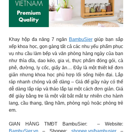
Khay hộp đa năng 7 ngăn
BambuSier
giúp bạn sắp
xếp khoa học, gọn gàng tất cả các nhu yếu phẩm phục
vụ nhu cầu làm bếp và văn phòng hàng ngày của bạn
như thìa dĩa, dao kéo, gia vị, thực phẩm đóng gói, cà
phê, đường, ly cốc, giấy ăn… Đây là một thiết kế đơn
giản nhưng khoa học phù hợp lối sống hiện đại. Lắp
ráp nhanh chóng và dễ dàng – Giá để giầy này có thể
dễ dàng lắp ráp và tháo lắp lại một cách đơn giản. Giá
để giày bằng tre là một vật bắt mắt tự nhiên cho hành
lang, cầu thang, tầng hầm, phòng ngủ hoặc phòng trẻ
em.
GIAN HÀNG TMĐT BambuSier: – Website:
BambuSier.vn
– Shopee:
shopee.vn/bambusier
–