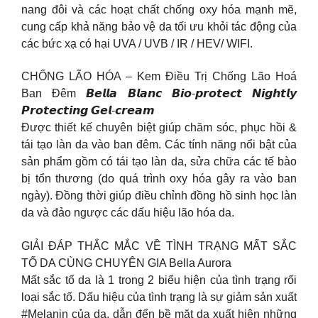
nang đôi và các hoạt chất chống oxy hóa mạnh mẽ,
cung cấp khả năng bảo vệ da tối ưu khỏi tác động của
các bức xạ có hại UVA / UVB / IR / HEV/ WIFI.
CHỐNG LÃO HÓA – Kem Điều Trị Chống Lão Hoá
Ban Đêm 𝘽𝙚𝙡𝙡𝙖 𝘽𝙡𝙖𝙣𝙘 𝘽𝙞𝙤-𝙥𝙧𝙤𝙩𝙚𝙘𝙩 𝙉𝙞𝙜𝙝𝙩𝙡𝙮
𝙋𝙧𝙤𝙩𝙚𝙘𝙩𝙞𝙣𝙜 𝙂𝙚𝙡-𝙘𝙧𝙚𝙖𝙢
Được thiết kế chuyên biệt giúp chăm sóc, phục hồi &
tái tạo làn da vào ban đêm. Các tính năng nổi bật của
sản phẩm gồm có tái tạo làn da, sửa chữa các tế bào
bị tổn thương (do quá trình oxy hóa gây ra vào ban
ngày). Đồng thời giúp điều chỉnh đồng hồ sinh học làn
da và đảo ngược các dấu hiệu lão hóa da.
GIẢI ĐÁP THẮC MẮC VỀ TÌNH TRẠNG MẤT SẮC
TỐ DA CÙNG CHUYÊN GIA Bella Aurora
Mất sắc tố da là 1 trong 2 biểu hiện của tình trạng rối
loại sắc tố. Dấu hiệu của tình trạng là sự giảm sản xuất
#Melanin của da, dẫn đến bề mặt da xuất hiện những