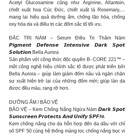
Acetyl Glucosamine cũng như Arginine, Allantoin,
chiết xuất hoa Cúc Đức, chiết xuất lá Rosemary,…
mang lại hiệu quả dưỡng ẩm, chống lão hóa, chống
oxy hóa da và điều trị các đốm sắc tố tối ưu.
ĐẶC TRỊ NÁM – Serum Điều Trị Thâm Nám
𝙋𝙞𝙜𝙢𝙚𝙣𝙩 𝘿𝙚𝙛𝙚𝙣𝙨𝙚 𝙄𝙣𝙩𝙚𝙣𝙨𝙞𝙫𝙚 𝘿𝙖𝙧𝙠 𝙎𝙥𝙤𝙩
𝙎𝙤𝙡𝙪𝙩𝙞𝙤𝙣 Bella Aurora
Sản phẩm với công thức độc quyền B- CORE 221™ –
một công nghệ hiệu chỉnh sắc tố được phát triển bởi
Bella Aurora – giúp làm giảm đốm nâu và ngăn chặn
sự xuất hiện trở lại của những đốm mới; giúp làn da
được đều màu, rạng rỡ hơn.
DƯỠNG ẨM / BẢO VỆ
BẢO VỆ – Kem Chống Nắng Ngừa Nám 𝘿𝙖𝙧𝙠 𝙎𝙥𝙤𝙩
𝙎𝙪𝙣𝙨𝙘𝙧𝙚𝙚𝙣 𝙋𝙧𝙤𝙩𝙚𝙘𝙩𝙨 𝘼𝙣𝙙 𝙐𝙣𝙞𝙛𝙮 𝙎𝙋𝙁𝟓𝟎.
Kem chống nắng cho da hỗn hợp đến da dầu với chỉ
số SPF 50 cùng hệ thống màng lọc chống nắng bọc vi