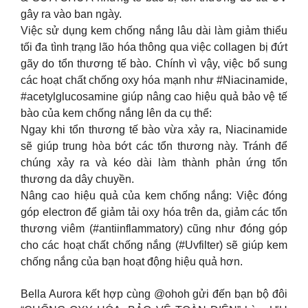
gây ra vào ban ngày.
Việc sử dụng kem chống nắng lâu dài làm giảm thiểu
tối đa tình trạng lão hóa thông qua việc collagen bị đứt
gãy do tổn thương tế bào. Chính vì vậy, việc bổ sung
các hoạt chất chống oxy hóa mạnh như #Niacinamide,
#acetylglucosamine giúp nâng cao hiệu quả bảo vệ tế
bào của kem chống nắng lên da cụ thể:
Ngay khi tổn thương tế bào vừa xảy ra, Niacinamide
sẽ giúp trung hòa bớt các tổn thương này. Tránh để
chúng xảy ra và kéo dài làm thành phản ứng tổn
thương da dây chuyền.
Nâng cao hiệu quả của kem chống nắng: Việc đóng
góp electron để giảm tải oxy hóa trên da, giảm các tổn
thương viêm (#antiinflammatory) cũng như đóng góp
cho các hoạt chất chống nắng (#Uvfilter) sẽ giúp kem
chống nắng của bạn hoạt động hiệu quả hơn.
Bella Aurora kết hợp cùng @ohoh gửi đến bạn bộ đôi