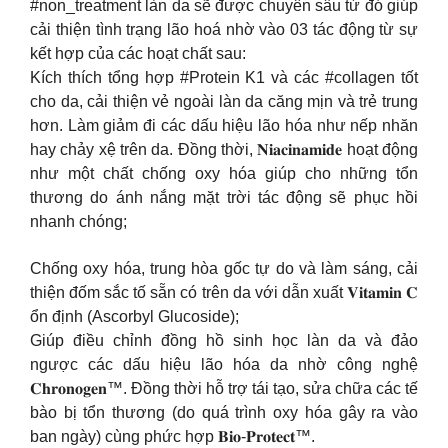
#non_treatment làn da sẽ được chuyên sâu từ đó giúp
cải thiện tình trạng lão hoá nhờ vào 03 tác động từ sự
kết hợp của các hoạt chất sau:
Kích thích tổng hợp #Protein K1 và các #collagen tốt
cho da, cải thiện vẻ ngoài làn da căng mịn và trẻ trung
hơn. Làm giảm đi các dấu hiệu lão hóa như nếp nhăn
hay chảy xệ trên da. Đồng thời, 𝐍𝐢𝐚𝐜𝐢𝐧𝐚𝐦𝐢𝐝𝐞 hoạt động
như một chất chống oxy hóa giúp cho những tổn
thương do ánh nắng mặt trời tác động sẽ phục hồi
nhanh chóng;
Chống oxy hóa, trung hòa gốc tự do và làm sáng, cải
thiện đốm sắc tố sẵn có trên da với dẫn xuất 𝐕𝐢𝐭𝐚𝐦𝐢𝐧 𝐂
ổn định (Ascorbyl Glucoside);
Giúp điều chỉnh đồng hồ sinh học làn da và đảo
ngược các dấu hiệu lão hóa da nhờ công nghệ
𝐂𝐡𝐫𝐨𝐧𝐨𝐠𝐞𝐧™. Đồng thời hỗ trợ tái tạo, sửa chữa các tế
bào bị tổn thương (do quá trình oxy hóa gây ra vào
ban ngày) cùng phức hợp 𝐁𝐢𝐨-𝐏𝐫𝐨𝐭𝐞𝐜𝐭™.