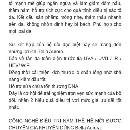
tố mạnh mẽ giúp ngăn ngừa và làm giảm đốm nâu,
thâm nám, hỗ trợ tích cực cho quá trình điều trị sắc tố
da. Kết cấu sản phẩm: mỏng nhẹ, thẩm thấu nhanh
trên da, không nhờn dính hay bí bách. Phù hợp cho
mọi loại da.
Sự kết hợp của bộ đôi đặc biệt này sẽ mang đến
những lợi ích Bella Aurora
Bảo vệ làn da toàn diện trước tia UVA / UVB / IR /
HEV/ WIFI;
Đồng thời cải thiện kích thước lỗ chân lông nhờ khả
năng kiềm dầu tốt;
Hỗ trợ sửa chữa tổn thương DNA.
Đây là cơ hội để trải nghiệm trọn vẹn sức mạnh của bộ
đôi, nhân 2 hiệu quả điều trị với mức giá ưu đãi tốt
nhất.
CÔNG NGHỆ ĐIỀU TRỊ NÁM THẾ HỆ MỚI ĐƯỢC
CHUYÊN GIA KHUYÊN DÙNG Bella Aurora