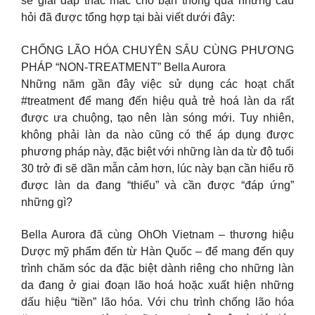
sẽ giải đáp thắc mắc cho bạn thông qua những câu
hỏi đã được tổng hợp tại bài viết dưới đây:
CHỐNG LÃO HÓA CHUYÊN SÂU CÙNG PHƯƠNG
PHÁP “NON-TREATMENT” Bella Aurora
Những năm gần đây việc sử dụng các hoạt chất
#treatment để mang đến hiệu quả trẻ hoá làn da rất
được ưa chuộng, tạo nên làn sóng mới. Tuy nhiên,
không phải làn da nào cũng có thể áp dụng được
phương pháp này, đặc biệt với những làn da từ độ tuổi
30 trở đi sẽ dần mẫn cảm hơn, lúc này bạn cần hiểu rõ
được làn da đang “thiếu” và cần được “đáp ứng”
những gì?
Bella Aurora đã cùng OhOh Vietnam – thương hiệu
Dược mỹ phẩm đến từ Hàn Quốc – để mang đến quy
trình chăm sóc da đặc biệt dành riêng cho những làn
da đang ở giai đoạn lão hoá hoặc xuất hiện những
dấu hiệu “tiền” lão hóa. Với chu trình chống lão hóa