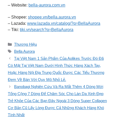
– Website:
bella-aurora.com.vn
– Shopee:
shopee.vn/bella.aurora.vn
– Lazada:
www.lazada.vn/catalog/?q=BellaAurora
– Tiki:
tiki.vn/search?q=BellaAurora
Danh
Thương Hiệu
mục
Thẻ
Bella Aurora
Tại Việt Nam 1 Sản Phẩm Của Aolikes Trước Đó Đã
Có Mặt Tại Việt Nam Dưới Hình Thức Hàng Xách Tay,
Hoặc Hàng Nội Địa Trung Quốc Được Các Tiểu Thương
Đem Về Bán Với Quy Mô Nhỏ Lẻ.
Banobagi Nghiên Cứu Và Ra Mắt Thêm 4 Dòng Mới
Tổng Cộng 7 Dòng Để Chăm Sóc Cho Làn Da Xinh Đẹp
Trẻ Khỏe Của Các Bạn Đây Ngoài 3 Dòng Super Collagen
Cơ Bản Cũ Lấy Lòng Được Cả Những Khách Hàng Khó
Tính Nhất