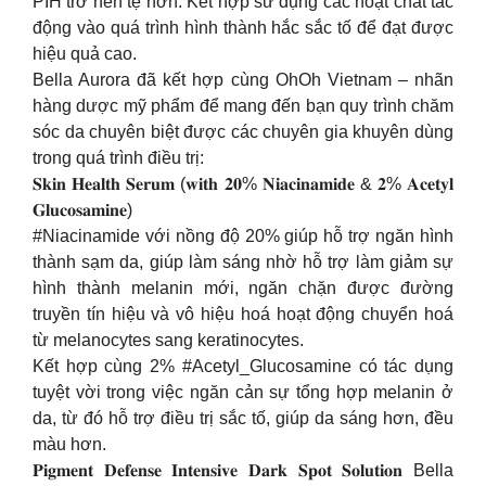
PIH trở nên tệ hơn. Kết hợp sử dụng các hoạt chất tác
động vào quá trình hình thành hắc sắc tố để đạt được
hiệu quả cao.
Bella Aurora đã kết hợp cùng OhOh Vietnam – nhãn
hàng dược mỹ phẩm để mang đến bạn quy trình chăm
sóc da chuyên biệt được các chuyên gia khuyên dùng
trong quá trình điều trị:
𝐒𝐤𝐢𝐧 𝐇𝐞𝐚𝐥𝐭𝐡 𝐒𝐞𝐫𝐮𝐦 (𝐰𝐢𝐭𝐡 𝟐𝟎% 𝐍𝐢𝐚𝐜𝐢𝐧𝐚𝐦𝐢𝐝𝐞 & 𝟐% 𝐀𝐜𝐞𝐭𝐲𝐥
𝐆𝐥𝐮𝐜𝐨𝐬𝐚𝐦𝐢𝐧𝐞)
#Niacinamide với nồng độ 20% giúp hỗ trợ ngăn hình
thành sạm da, giúp làm sáng nhờ hỗ trợ làm giảm sự
hình thành melanin mới, ngăn chặn được đường
truyền tín hiệu và vô hiệu hoá hoạt động chuyển hoá
từ melanocytes sang keratinocytes.
Kết hợp cùng 2% #Acetyl_Glucosamine có tác dụng
tuyệt vời trong việc ngăn cản sự tổng hợp melanin ở
da, từ đó hỗ trợ điều trị sắc tố, giúp da sáng hơn, đều
màu hơn.
𝐏𝐢𝐠𝐦𝐞𝐧𝐭 𝐃𝐞𝐟𝐞𝐧𝐬𝐞 𝐈𝐧𝐭𝐞𝐧𝐬𝐢𝐯𝐞 𝐃𝐚𝐫𝐤 𝐒𝐩𝐨𝐭 𝐒𝐨𝐥𝐮𝐭𝐢𝐨𝐧 Bella