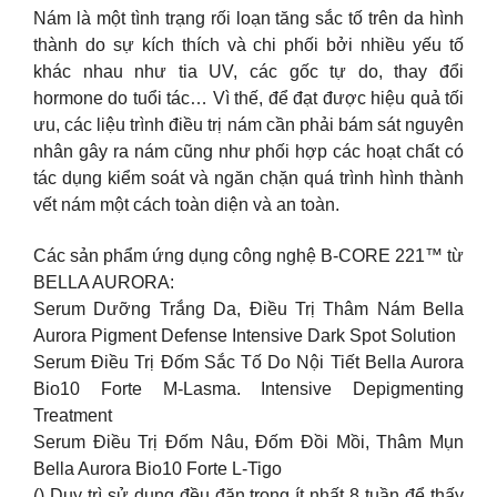
Nám là một tình trạng rối loạn tăng sắc tố trên da hình
thành do sự kích thích và chi phối bởi nhiều yếu tố
khác nhau như tia UV, các gốc tự do, thay đổi
hormone do tuổi tác… Vì thế, để đạt được hiệu quả tối
ưu, các liệu trình điều trị nám cần phải bám sát nguyên
nhân gây ra nám cũng như phối hợp các hoạt chất có
tác dụng kiểm soát và ngăn chặn quá trình hình thành
vết nám một cách toàn diện và an toàn.
Các sản phẩm ứng dụng công nghệ B-CORE 221™ từ
BELLA AURORA:
Serum Dưỡng Trắng Da, Điều Trị Thâm Nám Bella
Aurora Pigment Defense Intensive Dark Spot Solution
Serum Điều Trị Đốm Sắc Tố Do Nội Tiết Bella Aurora
Bio10 Forte M-Lasma. Intensive Depigmenting
Treatment
Serum Điều Trị Đốm Nâu, Đốm Đồi Mồi, Thâm Mụn
Bella Aurora Bio10 Forte L-Tigo
() Duy trì sử dụng đều đặn trong ít nhất 8 tuần để thấy