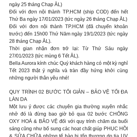
ngày 25 tháng Chạp ÂL)
Đối với đơn nội thành TP.HCM (ship COD) đến hết
Thứ Ba ngày 17/01/2023 (tức ngày 26 tháng Chạp ÂL)
Đối với đơn nội thành TP.HCM (đã chuyển khoản
trước) đến 15h00 Thứ Năm ngày 19/1/2023 (tức ngày
28 tháng Chạp ÂL).
Thời gian nhận đơn trở lại: Từ Thứ Sáu ngày
27/01/2023 (tức mùng 6 Tết ÂL).
Bella Aurora kính chúc Quý khách hàng có một kỳ nghỉ
Tết 2023 thật ý nghĩa và tràn đầy hứng khởi cùng
những người thân yêu nhé!
QUY TRÌNH 02 BƯỚC TỐI GIẢN – BẢO VỆ TỐI ĐA
LÀN DA
Một lưu ý được các chuyên gia thường xuyên nhắc
nhở đó là đừng bao giờ bỏ qua 02 bước CHỐNG
OXY HOÁ & BẢO VỆ đối với quy trình chăm da buổi
sáng cũng như bổ sung các hoạt chất giúp PHỤC HỒI
& SỬA CHỮA những tế bào bị tổn thương do tia UV