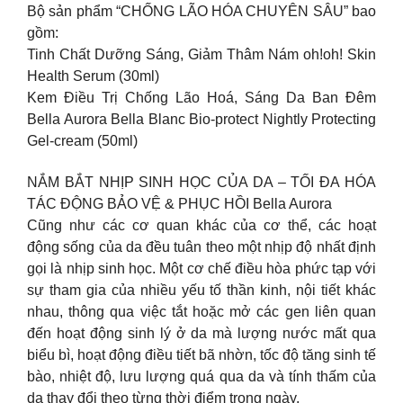
Bộ sản phẩm “CHỐNG LÃO HÓA CHUYÊN SÂU” bao
gồm:
Tinh Chất Dưỡng Sáng, Giảm Thâm Nám oh!oh! Skin
Health Serum (30ml)
Kem Điều Trị Chống Lão Hoá, Sáng Da Ban Đêm
Bella Aurora Bella Blanc Bio-protect Nightly Protecting
Gel-cream (50ml)
NẮM BẮT NHỊP SINH HỌC CỦA DA – TỐI ĐA HÓA
TÁC ĐỘNG BẢO VỆ & PHỤC HỒI Bella Aurora
Cũng như các cơ quan khác của cơ thể, các hoạt
động sống của da đều tuân theo một nhịp độ nhất định
gọi là nhịp sinh học. Một cơ chế điều hòa phức tạp với
sự tham gia của nhiều yếu tố thần kinh, nội tiết khác
nhau, thông qua việc tắt hoặc mở các gen liên quan
đến hoạt động sinh lý ở da mà lượng nước mất qua
biểu bì, hoạt động điều tiết bã nhờn, tốc độ tăng sinh tế
bào, nhiệt độ, lưu lượng quá qua da và tính thấm của
da thay đổi theo từng thời điểm trong ngày.