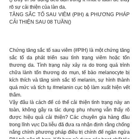
rõ sự cải thiện của làn da.
TĂNG SẮC TỐ SAU VIÊM (PIH) & PHƯƠNG PHÁP
CẢI THIỆN SAU 08 TUẦN()
Chứng tăng sắc tố sau viêm (#PIH) là một chứng tăng
sắc tố da phát triển sau tình trạng viêm hoặc tổn
thương da. Tình trạng này xảy ra do trong quá trình
chữa lành tổn thương do mụn, tế bào melanocyte bị
kích thích và tăng sinh sắc tố melanin, sự hình thành
quá mức và tích tụ #melanin cục bộ làm xuất hiện vết
thâm.
Vậy đâu là cách để có thể cải thiện tình trạng này an
toàn, không gây ra tác dụng phụ nhưng vẫn thấy rõ
được hiệu quả cải thiện? Các chuyên gia hàng đầu
trong lĩnh vực Da liễu đã đưa ra nhận định rằng chống
nắng chính phương pháp điều trị chính để ngăn ngừa