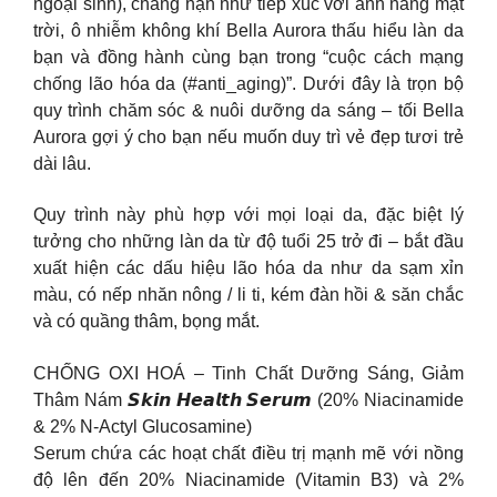
ngoại sinh), chẳng hạn như tiếp xúc với ánh nắng mặt
trời, ô nhiễm không khí Bella Aurora thấu hiểu làn da
bạn và đồng hành cùng bạn trong “cuộc cách mạng
chống lão hóa da (#anti_aging)”. Dưới đây là trọn bộ
quy trình chăm sóc & nuôi dưỡng da sáng – tối Bella
Aurora gợi ý cho bạn nếu muốn duy trì vẻ đẹp tươi trẻ
dài lâu.
Quy trình này phù hợp với mọi loại da, đặc biệt lý
tưởng cho những làn da từ độ tuổi 25 trở đi – bắt đầu
xuất hiện các dấu hiệu lão hóa da như da sạm xỉn
màu, có nếp nhăn nông / li ti, kém đàn hồi & săn chắc
và có quầng thâm, bọng mắt.
CHỐNG OXI HOÁ – Tinh Chất Dưỡng Sáng, Giảm
Thâm Nám 𝙎𝙠𝙞𝙣 𝙃𝙚𝙖𝙡𝙩𝙝 𝙎𝙚𝙧𝙪𝙢 (20% Niacinamide
& 2% N-Actyl Glucosamine)
Serum chứa các hoạt chất điều trị mạnh mẽ với nồng
độ lên đến 20% Niacinamide (Vitamin B3) và 2%