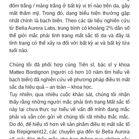
đốm trắng / mảng trắng ở bất kỳ vị trí nào trên da, gây
mất thẩm mỹ. Trong đó, dạng biểu hiện thường gặp
nhất chính là bạch biến. Theo các tài liệu nghiên cứu
từ Bella Aurora Labs, trung bình có khoảng 2% dân số
thế giới mắc phải tình trạng mất sắc tố da và đây là
tình trạng có thể xảy ra đối với bất kỳ ai và bất kỳ lứa
tuổi nào.
Chúng tôi đã phối hợp cùng Tiến sĩ, bác sĩ y khoa
Matteo Bordignon (người có hơn 10 năm tìm hiểu về
bạch biến) đã nghiên cứu về phương pháp điều trị mất
sắc da hiệu quả – an toàn – khoa học.
Tuy nhiên, qua nhiều cuộc khảo sát, chúng tôi nhận
thấy rằng những người mắc phải tình trạng Mất sắc tố
này lại chưa thực sự hiểu về vấn đề mình đang mắc
phải và vẫn còn gửi về chúng tôi rất nhiều thắc mắc.
Do đó, để hiểu rõ hơn về sản phẩm điều trị mất sắc tố
da Repigment12, các chuyên gia đến từ Bella Aurora