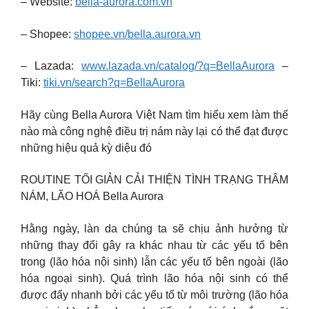
– Website:
bella-aurora.com.vn
– Shopee:
shopee.vn/bella.aurora.vn
– Lazada:
www.lazada.vn/catalog/?q=BellaAurora
–
Tiki:
tiki.vn/search?q=BellaAurora
Hãy cùng Bella Aurora Việt Nam tìm hiểu xem làm thế
nào mà công nghệ điều trị nám này lại có thể đạt được
những hiệu quả kỳ diệu đó
ROUTINE TỐI GIẢN CẢI THIỆN TÌNH TRẠNG THÂM
NÁM, LÃO HOÁ Bella Aurora
Hằng ngày, làn da chúng ta sẽ chịu ảnh hưởng từ
những thay đổi gây ra khác nhau từ các yếu tố bên
trong (lão hóa nội sinh) lẫn các yếu tố bên ngoài (lão
hóa ngoại sinh). Quá trình lão hóa nội sinh có thể
được đẩy nhanh bởi các yếu tố từ môi trường (lão hóa