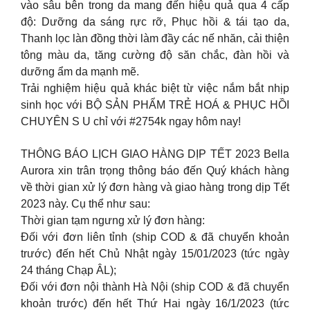
vào sâu bên trong da mang đến hiệu quả qua 4 cấp
độ: Dưỡng da sáng rực rỡ, Phục hồi & tái tạo da,
Thanh lọc làn đồng thời làm đầy các nế nhăn, cải thiện
tông màu da, tăng cường độ săn chắc, đàn hồi và
dưỡng ẩm da mạnh mẽ.
Trải nghiệm hiệu quả khác biệt từ việc nắm bắt nhịp
sinh học với BỘ SẢN PHẨM TRẺ HOÁ & PHỤC HỒI
CHUYÊN S U chỉ với #2754k ngay hôm nay!
THÔNG BÁO LỊCH GIAO HÀNG DỊP TẾT 2023 Bella
Aurora xin trân trọng thông báo đến Quý khách hàng
về thời gian xử lý đơn hàng và giao hàng trong dịp Tết
2023 này. Cụ thể như sau:
Thời gian tạm ngưng xử lý đơn hàng:
Đối với đơn liên tỉnh (ship COD & đã chuyển khoản
trước) đến hết Chủ Nhật ngày 15/01/2023 (tức ngày
24 tháng Chạp ÂL);
Đối với đơn nội thành Hà Nội (ship COD & đã chuyển
khoản trước) đến hết Thứ Hai ngày 16/1/2023 (tức