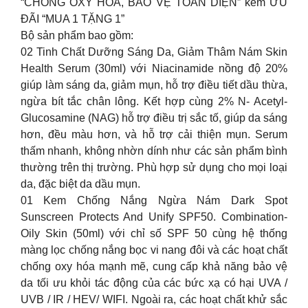
“CHỐNG OXY HÓA, BẢO VỆ TOÀN DIỆN” kèm ƯU
ĐÃI “MUA 1 TẶNG 1”
Bộ sản phẩm bao gồm:
02 Tinh Chất Dưỡng Sáng Da, Giảm Thâm Nám Skin
Health Serum (30ml) với Niacinamide nồng độ 20%
giúp làm sáng da, giảm mụn, hỗ trợ điều tiết dầu thừa,
ngừa bít tắc chân lông. Kết hợp cùng 2% N- Acetyl-
Glucosamine (NAG) hỗ trợ điều trị sắc tố, giúp da sáng
hơn, đều màu hơn, và hỗ trợ cải thiện mụn. Serum
thấm nhanh, không nhờn dính như các sản phẩm bình
thường trên thị trường. Phù hợp sử dụng cho mọi loại
da, đặc biệt da dầu mụn.
01 Kem Chống Nắng Ngừa Nám Dark Spot
Sunscreen Protects And Unify SPF50. Combination-
Oily Skin (50ml) với chỉ số SPF 50 cùng hệ thống
màng lọc chống nắng bọc vi nang đôi và các hoạt chất
chống oxy hóa mạnh mẽ, cung cấp khả năng bảo vệ
da tối ưu khỏi tác động của các bức xạ có hại UVA /
UVB / IR / HEV/ WIFI. Ngoài ra, các hoạt chất khử sắc