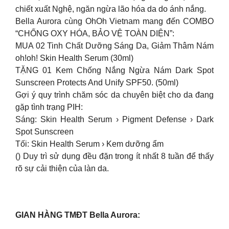
chiết xuất Nghệ, ngăn ngừa lão hóa da do ánh nắng.
Bella Aurora cùng OhOh Vietnam mang đến COMBO
“CHỐNG OXY HÓA, BẢO VỆ TOÀN DIỆN”:
MUA 02 Tinh Chất Dưỡng Sáng Da, Giảm Thâm Nám
oh!oh! Skin Health Serum (30ml)
TẶNG 01 Kem Chống Nắng Ngừa Nám Dark Spot
Sunscreen Protects And Unify SPF50. (50ml)
Gợi ý quy trình chăm sóc da chuyên biệt cho da đang
gặp tình trạng PIH:
Sáng: Skin Health Serum › Pigment Defense › Dark
Spot Sunscreen
Tối: Skin Health Serum › Kem dưỡng ẩm
() Duy trì sử dụng đều đặn trong ít nhất 8 tuần để thấy
rõ sự cải thiện của làn da.
GIAN HÀNG TMĐT Bella Aurora: