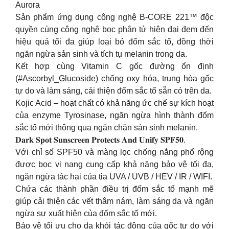
Aurora
Sản phẩm ứng dụng công nghệ B-CORE 221™ độc
quyền cùng công nghệ bọc phân tử hiện đại đem đến
hiệu quả tối đa giúp loại bỏ đốm sắc tố, đồng thời
ngăn ngừa sản sinh và tích tụ melanin trong da.
Kết hợp cùng Vitamin C gốc đường ổn định
(#Ascorbyl_Glucoside) chống oxy hóa, trung hòa gốc
tự do và làm sáng, cải thiện đốm sắc tố sẵn có trên da.
Kojic Acid – hoạt chất có khả năng ức chế sự kích hoạt
của enzyme Tyrosinase, ngăn ngừa hình thành đốm
sắc tố mới thông qua ngăn chặn sản sinh melanin.
𝐃𝐚𝐫𝐤 𝐒𝐩𝐨𝐭 𝐒𝐮𝐧𝐬𝐜𝐫𝐞𝐞𝐧 𝐏𝐫𝐨𝐭𝐞𝐜𝐭𝐬 𝐀𝐧𝐝 𝐔𝐧𝐢𝐟𝐲 𝐒𝐏𝐅𝟓𝟎.
Với chỉ số SPF50 và màng lọc chống nắng phổ rộng
được bọc vi nang cung cấp khả năng bảo vệ tối đa,
ngăn ngừa tác hại của tia UVA / UVB / HEV / IR / WIFI.
Chứa các thành phần điều trị đốm sắc tố mạnh mẽ
giúp cải thiện các vết thâm nám, làm sáng da và ngăn
ngừa sự xuất hiện của đốm sắc tố mới.
Bảo vệ tối ưu cho da khỏi tác động của gốc tự do với