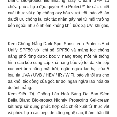
Blanc Bio-protect Illuminating Day Cream SPF 15
chứa phức hợp độc quyền Bio-Protect™ từ các chiết
xuất thực vật giúp chống oxy hóa vượt trội, bảo vệ làn
da tối ưu chống lại các tác nhân gây hại từ môi trường
bên ngoài như ô nhiễm không khí, bức xạ UV, khí gas,
…
Kem Chống Nắng Dark Spot Sunscreen Protects And
Unify SPF50 với chỉ số SPF50 và màng lọc chống
nắng phổ rộng được bọc vi nang trong một hệ thống
hình cầu kép cung cấp khả năng bảo vệ tối đa khi tiếp
xúc với ánh nắng mặt trời, ngăn ngừa tác hại của 5
loại tia UVA / UVB / HEV / IR / WIFI, bảo vệ tối ưu cho
da khỏi tác động của gốc tự do, ngăn ngừa lão hóa da
do ánh nắng.
Kem Điều Trị, Chống Lão Hoá Sáng Da Ban Đêm
Bella Blanc Bio-protect Nightly Protecting Gel-cream
kết hợp sử dụng phức hợp các chiết xuất từ thực vật
và phức hợp các peptide công nghệ cao, thẩm thấu tốt