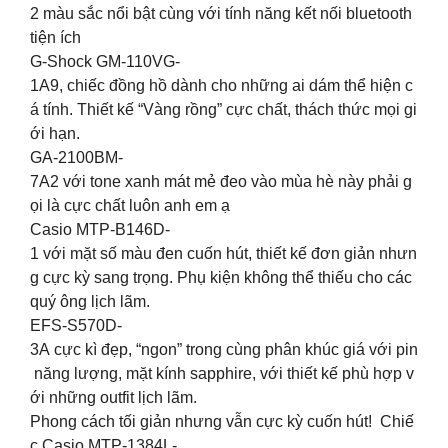
2 màu sắc nổi bật cùng với tính năng kết nối bluetooth
tiện ích
G-Shock GM-110VG-
1A9, chiếc đồng hồ dành cho những ai dám thể hiện c
á tính. Thiết kế “Vàng rồng” cực chất, thách thức mọi gi
ới hạn.
GA-2100BM-
7A2 với tone xanh mát mẻ đeo vào mùa hè này phải g
ọi là cực chất luôn anh em ạ
Casio MTP-B146D-
1 với mặt số màu đen cuốn hút, thiết kế đơn giản nhưn
g cực kỳ sang trọng. Phụ kiện không thể thiếu cho các
quý ông lịch lãm.
EFS-S570D-
3A cực kì đẹp, “ngon” trong cùng phân khúc giá với pin
năng lượng, mặt kính sapphire, với thiết kế phù hợp v
ới những outfit lịch lãm.
Phong cách tối giản nhưng vẫn cực kỳ cuốn hút! Chiế
c Casio MTP-1384L-