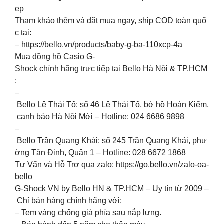
ẹp
Tham khảo thêm và đặt mua ngay, ship COD toàn quố
c tại:
– https://bello.vn/products/baby-g-ba-110xcp-4a
Mua đồng hồ Casio G-
Shock chính hãng trực tiếp tại Bello Hà Nội & TP.HCM
:
–
Bello Lê Thái Tổ: số 46 Lê Thái Tổ, bờ hồ Hoàn Kiếm,
cạnh báo Hà Nội Mới – Hotline: 024 6686 9898
–
Bello Trần Quang Khải: số 245 Trần Quang Khải, phư
ờng Tân Định, Quận 1 – Hotline: 028 6672 1868
Tư Vấn và Hỗ Trợ qua zalo: https://go.bello.vn/zalo-oa-
bello
G-Shock VN by Bello HN & TP.HCM – Uy tín từ 2009 –
Chỉ bán hàng chính hãng với:
– Tem vàng chống giả phía sau nắp lưng.