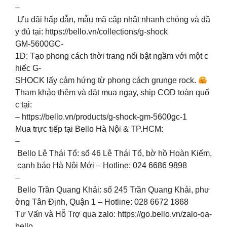
–
Ưu đãi hấp dẫn, mẫu mã cập nhật nhanh chóng và đầ
y đủ tại: https://bello.vn/collections/g-shock
GM-5600GC-
1D: Tạo phong cách thời trang nổi bật ngầm với một c
hiếc G-
SHOCK lấy cảm hứng từ phong cách grunge rock.
Tham khảo thêm và đặt mua ngay, ship COD toàn quố
c tại:
– https://bello.vn/products/g-shock-gm-5600gc-1
Mua trực tiếp tại Bello Hà Nội & TP.HCM:
–
Bello Lê Thái Tổ: số 46 Lê Thái Tổ, bờ hồ Hoàn Kiếm,
cạnh báo Hà Nội Mới – Hotline: 024 6686 9898
–
Bello Trần Quang Khải: số 245 Trần Quang Khải, phư
ờng Tân Định, Quận 1 – Hotline: 028 6672 1868
Tư Vấn và Hỗ Trợ qua zalo: https://go.bello.vn/zalo-oa-
bello