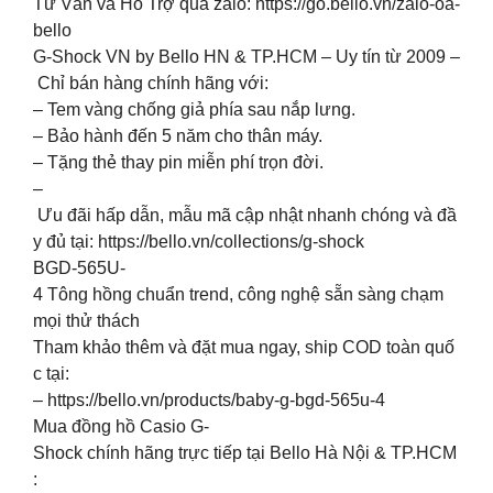
Tư Vấn và Hỗ Trợ qua zalo: https://go.bello.vn/zalo-oa-
bello
G-Shock VN by Bello HN & TP.HCM – Uy tín từ 2009 –
Chỉ bán hàng chính hãng với:
– Tem vàng chống giả phía sau nắp lưng.
– Bảo hành đến 5 năm cho thân máy.
– Tặng thẻ thay pin miễn phí trọn đời.
–
Ưu đãi hấp dẫn, mẫu mã cập nhật nhanh chóng và đầ
y đủ tại: https://bello.vn/collections/g-shock
BGD-565U-
4 Tông hồng chuẩn trend, công nghệ sẵn sàng chạm
mọi thử thách
Tham khảo thêm và đặt mua ngay, ship COD toàn quố
c tại:
– https://bello.vn/products/baby-g-bgd-565u-4
Mua đồng hồ Casio G-
Shock chính hãng trực tiếp tại Bello Hà Nội & TP.HCM
: