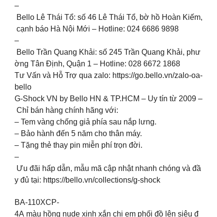
–
Bello Lê Thái Tổ: số 46 Lê Thái Tổ, bờ hồ Hoàn Kiếm,
cạnh báo Hà Nội Mới – Hotline: 024 6686 9898
–
Bello Trần Quang Khải: số 245 Trần Quang Khải, phư
ờng Tân Định, Quận 1 – Hotline: 028 6672 1868
Tư Vấn và Hỗ Trợ qua zalo: https://go.bello.vn/zalo-oa-
bello
G-Shock VN by Bello HN & TP.HCM – Uy tín từ 2009 –
Chỉ bán hàng chính hãng với:
– Tem vàng chống giả phía sau nắp lưng.
– Bảo hành đến 5 năm cho thân máy.
– Tặng thẻ thay pin miễn phí trọn đời.
–
Ưu đãi hấp dẫn, mẫu mã cập nhật nhanh chóng và đầ
y đủ tại: https://bello.vn/collections/g-shock
BA-110XCP-
4A màu hồng nude xinh xắn chị em phối đồ lên siêu đ