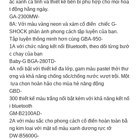
ắc xanh cá tính và thiết kế bền bỉ phù hợp cho mọi hoạ
t động hằng ngày.
GA-2300MW-
8A: Với màu vàng neon và xám cổ điển chiếc G-
SHOCK phản ánh phong cách tập luyện của bạn.
Tập luyện thông minh hơn cùng GBA-950-
1A với chức năng kết nối Bluetooth, theo dõi từng bướ
c chạy của bạn‍️
Baby-G BGA-280TD-
4A nổi bật với thiết kế đa lớp, gam màu pastel thời thư
ợng và khả năng chống sốc/chống nước vượt trội. Một
lựa chọn hoàn hảo cho mùa hè năng động
GBD-
300 thiết kế màu trắng nổi bật kèm với khả năng kết nố
i bluetooth
GM-B2100AD-
2A với màu sắc cho phong cách cổ điển hoàn toàn bằ
ng kim loại với mặt số màu xanh dương rực rỡ
DW-B5600G-