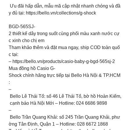
Ưu đãi hấp dẫn, mẫu mã cập nhật nhanh chóng và đầ
y đủ tại: https://bello.vn/collections/g-shock
BGD-565SJ-
2 thiết kế dây trong suốt cùng phối màu xanh nước cự
c xinh cho chị em
Tham khảo thêm và đặt mua ngay, ship COD toàn quố
c tại:
– https://bello.vn/products/casio-baby-g-bgd-565sj-2
Mua đồng hồ Casio G-
Shock chính hãng trực tiếp tại Bello Hà Nội & TP.HCM
:
–
Bello Lê Thái Tổ: số 46 Lê Thái Tổ, bờ hồ Hoàn Kiếm,
cạnh báo Hà Nội Mới – Hotline: 024 6686 9898
–
Bello Trần Quang Khải: số 245 Trần Quang Khải, phư
ờng Tân Định, Quận 1 – Hotline: 028 6672 1868