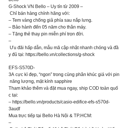
G-Shock VN Bello – Uy tín từ 2009 –
Chỉ bán hàng chính hãng với:
– Tem vàng chống giả phía sau nắp lưng.
– Bảo hành đến 05 năm cho thân máy.
– Tặng thẻ thay pin miễn phí trọn đời.
–
Ưu đãi hấp dẫn, mẫu mã cập nhật nhanh chóng và đầ
y đủ tại: https://bello.vn/collections/g-shock
EFS-S570D-
3A cực kì đẹp, “ngon” trong cùng phân khúc giá với pin
năng lượng, mặt kính sapphire
Tham khảo thêm và đặt mua ngay, ship COD toàn quố
c tại:
– https://bello.vn/products/casio-edifice-efs-s570d-
3audf
Mua trực tiếp tại Bello Hà Nội & TP.HCM:
–