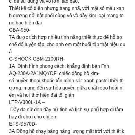
c, dễ sử dụng và vỏ lớn, táo bạo.
Thiết kế cổ điển nhưng trang nhã, với mặt số màu xan
h dương nổi bật phối cùng vỏ và dây kim loại mang to
ne bạc hiện đại
GBA-950-
7A được tích hợp nhiều tính năng thiết thực để hỗ trợ
chế độ luyện tập, cho anh em một buổi tập thật hiệu qu
ả ‍️
G-SHOCK GBM-2100RH-
1A Định hình phong cách, khẳng định bản lĩnh
AQ-230A-2A1MQYDF chiếc đồng hồ kim-
số huyền thoại khoác lên mình sắc xanh pastel thời th
ượng, mang đến sự hòa quyện giữa chất retro hoài ni
ệm và hơi thở hiện đại tối giản
LTP-V300L-1A –
Dây da nữ đen đầy nữ tính và lịch sự phù hợp đi làm
hay đi chơi cho chị em
EFS-S570D-
3A Đồng hồ chạy bằng năng lượng mặt trời với thiết k