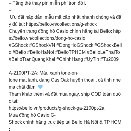
– Tặng thẻ thay pin miễn phí trọn đời.
–
Ưu đãi hấp dẫn, mẫu mã cập nhật nhanh chóng và đầ
y đủ tại: https://bello.vn/collections/g-shock
Chuyên trang đồng hồ Casio chính hãng tại Bello: http
s://bello.vn/collections/dong-ho-casio
#GShock #GShockVN #DongHoGShock #GShockBell
o #Bello #BelloHaNoi #BelloTPHCM #BelloLeThaiTo
#BelloTranQuangKhai #ChinhHang #UyTin #Tu2009
A-2100PT-2A: Màu xanh tone-on-
tone mát lạnh, dáng CasiOak huyền thoại , cá tính nhẹ
mà chất đậm.
Tham khảo thêm và đặt mua ngay, ship COD toàn quố
c tại:
https://bello.vn/products/g-shock-ga-2100pt-2a
Mua đồng hồ Casio G-
Shock chính hãng trực tiếp tại Bello Hà Nội & TP.HCM
: