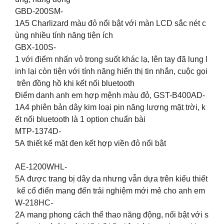
GBD-200SM-
1A5 Charlizard màu đỏ nổi bật với màn LCD sắc nét c
ùng nhiều tính năng tiện ích
GBX-100S-
1 với điểm nhấn vỏ trong suốt khác lạ, lên tay đã lung l
inh lại còn tiện với tính năng hiển thị tin nhắn, cuộc gọi
trên đồng hồ khi kết nối bluetooth
Điểm danh anh em hợp mệnh màu đỏ, GST-B400AD-
1A4 phiên bản dây kim loại pin năng lượng mặt trời, k
ết nối bluetooth là 1 option chuẩn bài
MTP-1374D-
5A thiết kế mặt đen kết hợp viền đỏ nổi bật
AE-1200WHL-
5A được trang bị dây da nhưng vẫn dựa trên kiểu thiết
kế cổ điển mang đến trải nghiệm mới mẻ cho anh em
W-218HC-
2A mang phong cách thể thao năng động, nổi bật với s