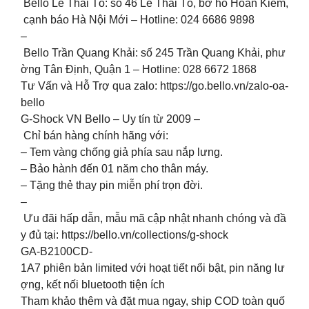
Bello Lê Thái Tổ: số 46 Lê Thái Tổ, bờ hồ Hoàn Kiếm,
cạnh báo Hà Nội Mới – Hotline: 024 6686 9898
–
Bello Trần Quang Khải: số 245 Trần Quang Khải, phư
ờng Tân Định, Quận 1 – Hotline: 028 6672 1868
Tư Vấn và Hỗ Trợ qua zalo: https://go.bello.vn/zalo-oa-
bello
G-Shock VN Bello – Uy tín từ 2009 –
Chỉ bán hàng chính hãng với:
– Tem vàng chống giả phía sau nắp lưng.
– Bảo hành đến 01 năm cho thân máy.
– Tặng thẻ thay pin miễn phí trọn đời.
–
Ưu đãi hấp dẫn, mẫu mã cập nhật nhanh chóng và đầ
y đủ tại: https://bello.vn/collections/g-shock
GA-B2100CD-
1A7 phiên bản limited với hoạt tiết nổi bật, pin năng lư
ợng, kết nối bluetooth tiện ích
Tham khảo thêm và đặt mua ngay, ship COD toàn quố