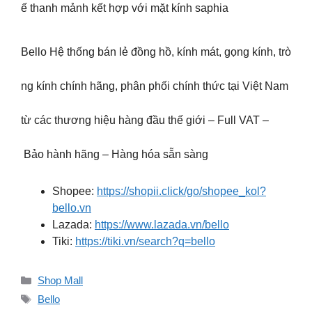
ế thanh mảnh kết hợp với mặt kính saphia
Bello Hệ thống bán lẻ đồng hồ, kính mát, gọng kính, trò
ng kính chính hãng, phân phối chính thức tại Việt Nam
từ các thương hiệu hàng đầu thế giới – Full VAT –
Bảo hành hãng – Hàng hóa sẵn sàng
Shopee:
https://shopii.click/go/shopee_kol?
bello.vn
Lazada:
https://www.lazada.vn/bello
Tiki:
https://tiki.vn/search?q=bello
Danh
Shop Mall
mục
Thẻ
Bello