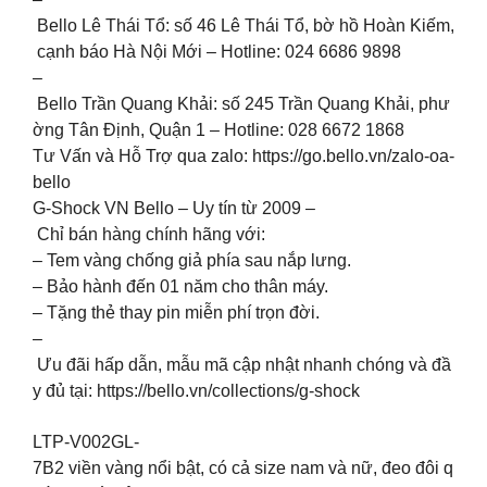
Bello Lê Thái Tổ: số 46 Lê Thái Tổ, bờ hồ Hoàn Kiếm,
cạnh báo Hà Nội Mới – Hotline: 024 6686 9898
–
Bello Trần Quang Khải: số 245 Trần Quang Khải, phư
ờng Tân Định, Quận 1 – Hotline: 028 6672 1868
Tư Vấn và Hỗ Trợ qua zalo: https://go.bello.vn/zalo-oa-
bello
G-Shock VN Bello – Uy tín từ 2009 –
Chỉ bán hàng chính hãng với:
– Tem vàng chống giả phía sau nắp lưng.
– Bảo hành đến 01 năm cho thân máy.
– Tặng thẻ thay pin miễn phí trọn đời.
–
Ưu đãi hấp dẫn, mẫu mã cập nhật nhanh chóng và đầ
y đủ tại: https://bello.vn/collections/g-shock
LTP-V002GL-
7B2 viền vàng nổi bật, có cả size nam và nữ, đeo đôi q