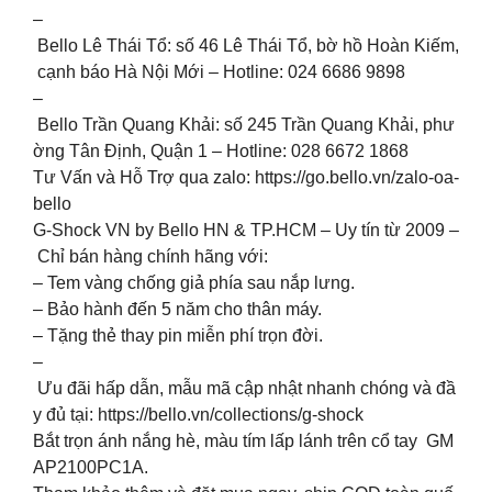
–
Bello Lê Thái Tổ: số 46 Lê Thái Tổ, bờ hồ Hoàn Kiếm,
cạnh báo Hà Nội Mới – Hotline: 024 6686 9898
–
Bello Trần Quang Khải: số 245 Trần Quang Khải, phư
ờng Tân Định, Quận 1 – Hotline: 028 6672 1868
Tư Vấn và Hỗ Trợ qua zalo: https://go.bello.vn/zalo-oa-
bello
G-Shock VN by Bello HN & TP.HCM – Uy tín từ 2009 –
Chỉ bán hàng chính hãng với:
– Tem vàng chống giả phía sau nắp lưng.
– Bảo hành đến 5 năm cho thân máy.
– Tặng thẻ thay pin miễn phí trọn đời.
–
Ưu đãi hấp dẫn, mẫu mã cập nhật nhanh chóng và đầ
y đủ tại: https://bello.vn/collections/g-shock
Bắt trọn ánh nắng hè, màu tím lấp lánh trên cổ tay GM
AP2100PC1A.