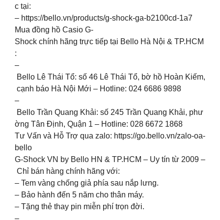
c tại:
– https://bello.vn/products/g-shock-ga-b2100cd-1a7
Mua đồng hồ Casio G-
Shock chính hãng trực tiếp tại Bello Hà Nội & TP.HCM
:
–
Bello Lê Thái Tổ: số 46 Lê Thái Tổ, bờ hồ Hoàn Kiếm,
cạnh báo Hà Nội Mới – Hotline: 024 6686 9898
–
Bello Trần Quang Khải: số 245 Trần Quang Khải, phư
ờng Tân Định, Quận 1 – Hotline: 028 6672 1868
Tư Vấn và Hỗ Trợ qua zalo: https://go.bello.vn/zalo-oa-
bello
G-Shock VN by Bello HN & TP.HCM – Uy tín từ 2009 –
Chỉ bán hàng chính hãng với:
– Tem vàng chống giả phía sau nắp lưng.
– Bảo hành đến 5 năm cho thân máy.
– Tặng thẻ thay pin miễn phí trọn đời.
–