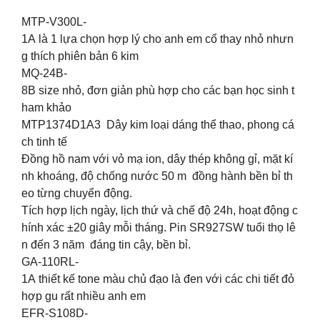
MTP-V300L-
1A là 1 lựa chọn hợp lý cho anh em cổ thay nhỏ nhưn
g thích phiên bản 6 kim
MQ-24B-
8B size nhỏ, đơn giản phù hợp cho các bạn học sinh t
ham khảo
MTP1374D1A3 Dây kim loại dáng thể thao, phong cá
ch tinh tế
Đồng hồ nam với vỏ mạ ion, dây thép không gỉ, mặt kí
nh khoáng, độ chống nước 50 m đồng hành bền bỉ th
eo từng chuyển động.
Tích hợp lịch ngày, lịch thứ và chế độ 24h, hoạt động c
hính xác ±20 giây mỗi tháng. Pin SR927SW tuổi thọ lê
n đến 3 năm đáng tin cậy, bền bỉ.
GA-110RL-
1A thiết kế tone màu chủ đạo là đen với các chi tiết đỏ
hợp gu rất nhiều anh em
EFR-S108D-