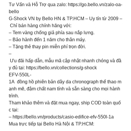
Tư Vấn và Hỗ Trợ qua zalo: https://go.bello.vn/zalo-oa-
bello
G-Shock VN by Bello HN & TP.HCM – Uy tín từ 2009 –
Chỉ bán hàng chính hãng với:
– Tem vàng chống giả phía sau nắp lưng.
– Bảo hành đến 1 năm cho thân máy.
– Tặng thẻ thay pin miễn phí trọn đời.
–
Ưu đãi hấp dẫn, mẫu mã cập nhật nhanh chóng và đầ
y đủ tại: https://bello.vn/collections/g-shock
EFV-550L-
1A đồng hồ phiên bản dây da chronograph thể thao m
ạnh mẽ, đậm chất nam tính và sẵn sàng cho mọi hành
trình.
Tham khảo thêm và đặt mua ngay, ship COD toàn quố
c tại:
– https://bello.vn/products/casio-edifice-efv-550l-1a
Mua trực tiếp tại Bello Hà Nội & TP.HCM:
–