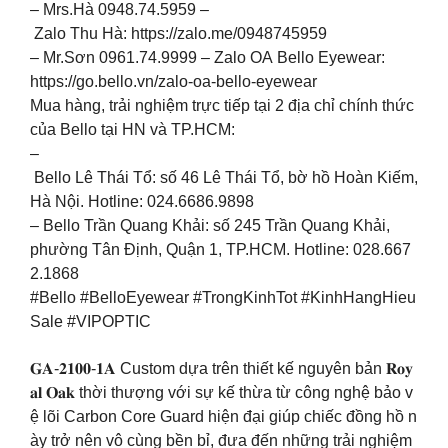
– Mrs.Hà 0948.74.5959 –
Zalo Thu Hà: https://zalo.me/0948745959
– Mr.Sơn 0961.74.9999 – Zalo OA Bello Eyewear:
https://go.bello.vn/zalo-oa-bello-eyewear
Mua hàng, trải nghiệm trực tiếp tại 2 địa chỉ chính thức
của Bello tại HN và TP.HCM:
–
Bello Lê Thái Tổ: số 46 Lê Thái Tổ, bờ hồ Hoàn Kiếm,
Hà Nội. Hotline: 024.6686.9898
– Bello Trần Quang Khải: số 245 Trần Quang Khải,
phường Tân Định, Quận 1, TP.HCM. Hotline: 028.667
2.1868
#Bello #BelloEyewear #TrongKinhTot #KinhHangHieu
Sale #VIPOPTIC
𝐆𝐀-𝟐𝟏𝟎𝟎-𝟏𝐀 Custom dựa trên thiết kế nguyên bản 𝐑𝐨𝐲
𝐚𝐥 𝐎𝐚𝐤 thời thượng với sự kế thừa từ công nghệ bảo v
ệ lõi Carbon Core Guard hiện đại giúp chiếc đồng hồ n
ày trở nên vô cùng bền bỉ, đưa đến những trải nghiệm