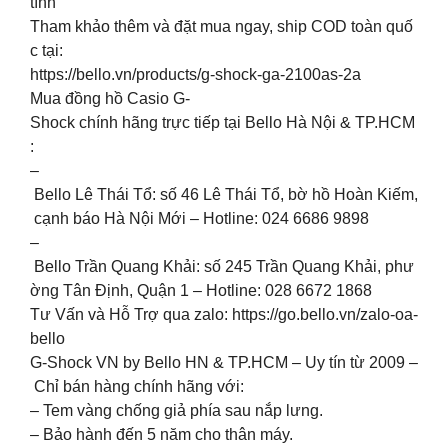
tính
Tham khảo thêm và đặt mua ngay, ship COD toàn quố
c tại:
https://bello.vn/products/g-shock-ga-2100as-2a
Mua đồng hồ Casio G-
Shock chính hãng trực tiếp tại Bello Hà Nội & TP.HCM
:
–
Bello Lê Thái Tổ: số 46 Lê Thái Tổ, bờ hồ Hoàn Kiếm,
cạnh báo Hà Nội Mới – Hotline: 024 6686 9898
–
Bello Trần Quang Khải: số 245 Trần Quang Khải, phư
ờng Tân Định, Quận 1 – Hotline: 028 6672 1868
Tư Vấn và Hỗ Trợ qua zalo: https://go.bello.vn/zalo-oa-
bello
G-Shock VN by Bello HN & TP.HCM – Uy tín từ 2009 –
Chỉ bán hàng chính hãng với:
– Tem vàng chống giả phía sau nắp lưng.
– Bảo hành đến 5 năm cho thân máy.