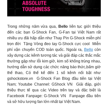
Trong những năm vừa qua,
Bello
liên tục giới thiệu
đến các bạn G-Shock Fan, G-Fan tại Việt Nam rất
nhiều ưu đãi hấp dẫn như Thay Pin G-Shock miễn phí
trọn đời Tặng Vòng đeo tay G-Shock cực cool Miễn
phí vận chuyển COD toàn quốc. Ngoài ra,
Bello
còn
xây dựng các kênh tương tác và giải đáp các thắc mắc
thường gặp như lỗi kim giờ, kim số không trùng nhau,
hướng dẫn sử dụng các chức năng báo thức,bấm giờ
thể thao, Có thể kể đến 1 số kênh nổi bật như
gshockstore.vn G-Shock Fan Blog đầu tiên tại Việt
Nam; Youtube Channel: GShock VN Giải đáp, giới
thiệu thực tế qua các Video trên tay và đặc biệt là
Facebook Fanpage: G-Shock VN Fanpage đầu tiên
và sở hữu lượng fan lớn nhất tại Việt Nam.