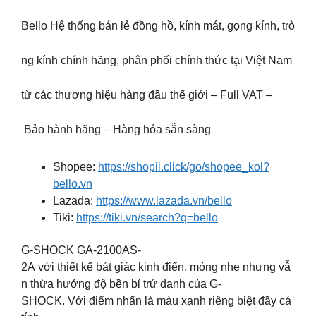
Bello Hệ thống bán lẻ đồng hồ, kính mát, gọng kính, trò
ng kính chính hãng, phân phối chính thức tại Việt Nam
từ các thương hiệu hàng đầu thế giới – Full VAT –
Bảo hành hãng – Hàng hóa sẵn sàng
Shopee:
https://shopii.click/go/shopee_kol?
bello.vn
Lazada:
https://www.lazada.vn/bello
Tiki:
https://tiki.vn/search?q=bello
G-SHOCK GA-2100AS-
2A với thiết kế bát giác kinh điển, mỏng nhẹ nhưng vẫ
n thừa hưởng độ bền bỉ trứ danh của G-
SHOCK. Với điểm nhấn là màu xanh riêng biệt đầy cá