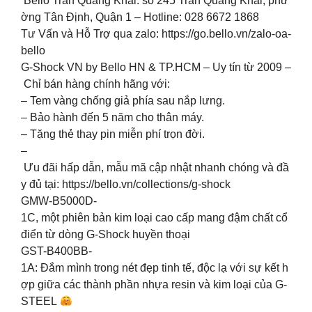
Bello Trần Quang Khải: số 245 Trần Quang Khải, phư
ờng Tân Định, Quận 1 – Hotline: 028 6672 1868
Tư Vấn và Hỗ Trợ qua zalo: https://go.bello.vn/zalo-oa-
bello
G-Shock VN by Bello HN & TP.HCM – Uy tín từ 2009 –
Chỉ bán hàng chính hãng với:
– Tem vàng chống giả phía sau nắp lưng.
– Bảo hành đến 5 năm cho thân máy.
– Tặng thẻ thay pin miễn phí trọn đời.
–
Ưu đãi hấp dẫn, mẫu mã cập nhật nhanh chóng và đầ
y đủ tại: https://bello.vn/collections/g-shock
GMW-B5000D-
1C, một phiên bản kim loại cao cấp mang đậm chất cổ
điển từ dòng G-Shock huyền thoại
GST-B400BB-
1A: Đắm mình trong nét đẹp tinh tế, độc lạ với sự kết h
ợp giữa các thành phần nhựa resin và kim loại của G-
STEEL