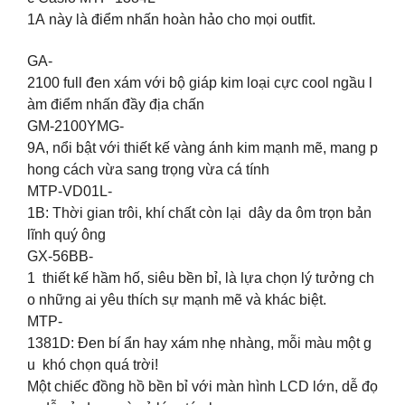
1A này là điểm nhấn hoàn hảo cho mọi outfit.
GA-
2100 full đen xám với bộ giáp kim loại cực cool ngầu l
àm điểm nhấn đầy địa chấn ️‍
GM-2100YMG-
9A, nổi bật với thiết kế vàng ánh kim mạnh mẽ, mang p
hong cách vừa sang trọng vừa cá tính
MTP-VD01L-
1B: Thời gian trôi, khí chất còn lại dây da ôm trọn bản
lĩnh quý ông ‍
GX-56BB-
1 thiết kế hầm hố, siêu bền bỉ, là lựa chọn lý tưởng ch
o những ai yêu thích sự mạnh mẽ và khác biệt.
MTP-
1381D: Đen bí ẩn hay xám nhẹ nhàng, mỗi màu một g
u khó chọn quá trời!
Một chiếc đồng hồ bền bỉ với màn hình LCD lớn, dễ đọ