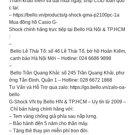
Tham khảo thêm và đặt mua ngay, ship COD toàn quố
c tại:
– https://bello.vn/products/g-shock-gma-p2100pc-1a
Mua đồng hồ Casio G-
Shock chính hãng trực tiếp tại Bello Hà Nội & TP.HCM
:
–
Bello Lê Thái Tổ: số 46 Lê Thái Tổ, bờ hồ Hoàn Kiếm,
cạnh báo Hà Nội Mới – Hotline: 024 6686 9898
–
Bello Trần Quang Khải: số 245 Trần Quang Khải, phư
ờng Tân Định, Quận 1 – Hotline: 028 6672 1868
Tư Vấn và Hỗ Trợ qua zalo: https://go.bello.vn/zalo-oa-
bello
G-Shock VN by Bello HN & TP.HCM – Uy tín từ 2009 –
Chỉ bán hàng chính hãng với:
– Tem vàng chống giả phía sau nắp lưng.
– Bảo hành đến 5 năm cho thân máy.
– Tặng thẻ thay pin miễn phí trọn đời.