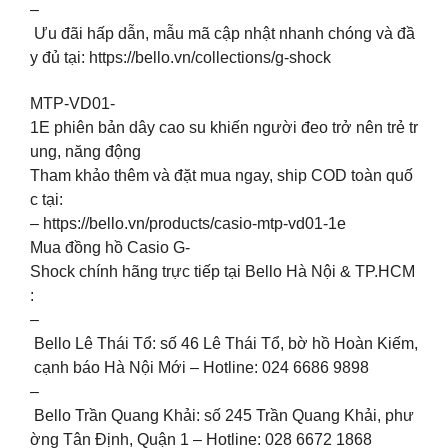
–
Ưu đãi hấp dẫn, mẫu mã cập nhật nhanh chóng và đầ
y đủ tại: https://bello.vn/collections/g-shock
MTP-VD01-
1E phiên bản dây cao su khiến người đeo trở nên trẻ tr
ung, năng động
Tham khảo thêm và đặt mua ngay, ship COD toàn quố
c tại:
– https://bello.vn/products/casio-mtp-vd01-1e
Mua đồng hồ Casio G-
Shock chính hãng trực tiếp tại Bello Hà Nội & TP.HCM
:
–
Bello Lê Thái Tổ: số 46 Lê Thái Tổ, bờ hồ Hoàn Kiếm,
cạnh báo Hà Nội Mới – Hotline: 024 6686 9898
–
Bello Trần Quang Khải: số 245 Trần Quang Khải, phư
ờng Tân Định, Quận 1 – Hotline: 028 6672 1868