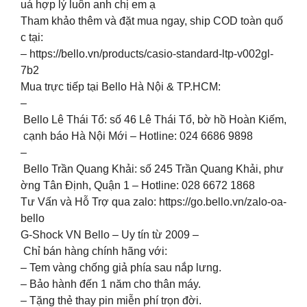
uá hợp lý luôn anh chị em ạ
Tham khảo thêm và đặt mua ngay, ship COD toàn quố
c tại:
– https://bello.vn/products/casio-standard-ltp-v002gl-
7b2
Mua trực tiếp tại Bello Hà Nội & TP.HCM:
–
Bello Lê Thái Tổ: số 46 Lê Thái Tổ, bờ hồ Hoàn Kiếm,
cạnh báo Hà Nội Mới – Hotline: 024 6686 9898
–
Bello Trần Quang Khải: số 245 Trần Quang Khải, phư
ờng Tân Định, Quận 1 – Hotline: 028 6672 1868
Tư Vấn và Hỗ Trợ qua zalo: https://go.bello.vn/zalo-oa-
bello
G-Shock VN Bello – Uy tín từ 2009 –
Chỉ bán hàng chính hãng với:
– Tem vàng chống giả phía sau nắp lưng.
– Bảo hành đến 1 năm cho thân máy.
– Tặng thẻ thay pin miễn phí trọn đời.