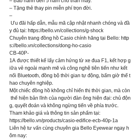
– Bảo hành đến 5 năm cho thân máy.
– Tặng thẻ thay pin miễn phí trọn đời.
–
Ưu đãi hấp dẫn, mẫu mã cập nhật nhanh chóng và đầ
y đủ tại: https://bello.vn/collections/g-shock
Chuyên trang đồng hồ Casio chính hãng tại Bello: http
s://bello.vn/collections/dong-ho-casio
CB-40P-
1A được thiết kế lấy cảm hứng từ xe đua F1, kết hợp g
iữa vẻ ngoài mạnh mẽ và công nghệ tiên tiến như kết
nối Bluetooth, đồng bộ thời gian tự động, bấm giờ thể t
hao chuyên nghiệp.
Một chiếc đồng hồ không chỉ hiển thị thời gian, mà còn
thể hiện bản lĩnh của người đàn ông hiện đại: chủ độn
g, quyết đoán và không ngừng tiến về phía trước.
Tham khảo giá và thông tin sản phẩm tại:
https://bello.vn/products/casio-edifice-ecb-40p-1a
Liên hệ tư vấn cùng chuyên gia Bello Eyewear ngay h
ôm nay: