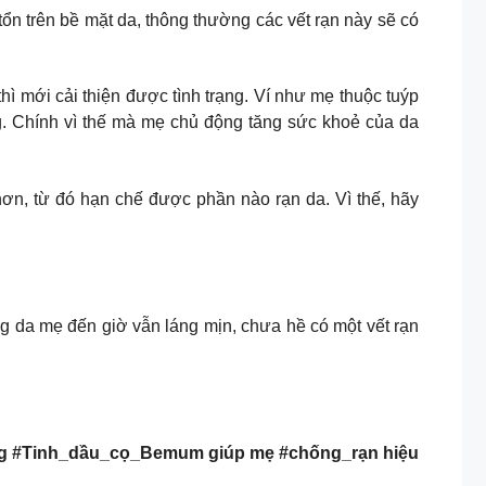
 tổn trên bề mặt da, thông thường các vết rạn này sẽ có
hời gian chăm sóc đủ lâu thì mới cải thiện được tình trạng. Ví như mẹ thuộc tuýp
. Chính vì thế mà mẹ chủ động tăng sức khoẻ của da
ơn, từ đó hạn chế được phần nào rạn da. Vì thế, hãy
g da mẹ đến giờ vẫn láng mịn, chưa hề có một vết rạn
 #Tinh_dầu_cọ_Bemum giúp mẹ #chống_rạn hiệu