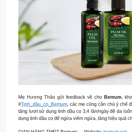
Mẹ Hương Thảo gửi feedback về cho
Bemum
, kh
#
Tinh_dầu_cọ_Bemum
, các mẹ cũng cần chú ý chế đ
tăng lượt sử dụng tinh dầu cọ 3,4 lần/ngày để da l
dụng tinh dầu cọ để ngừa viêm ngứa, tăng hiệu quả c
GIAN HÀNG TMĐT Bemum: – Website:
bemum.net
– 