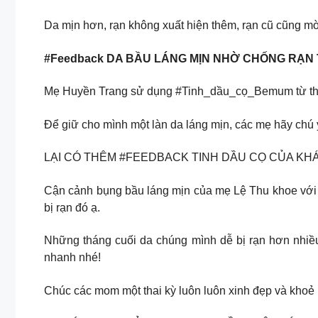
Da mịn hơn, rạn không xuất hiện thêm, rạn cũ cũng
#Feedback DA BẦU LÁNG MỊN NHỜ CHỐNG RẠN
Mẹ Huyền Trang sử dụng #Tinh_dầu_cọ_Bemum từ tháng 
Để giữ cho mình một làn da láng mịn, các mẹ hãy chú 
LẠI CÓ THÊM #FEEDBACK TINH DẦU CỌ CỦA KH
Cận cảnh bụng bầu láng mịn của mẹ Lệ Thu khoe với c
bị rạn đó ạ.
Những tháng cuối da chúng mình dễ bị rạn hơn nhiều
nhanh nhé!
Chúc các mom một thai kỳ luôn luôn xinh đẹp và kho