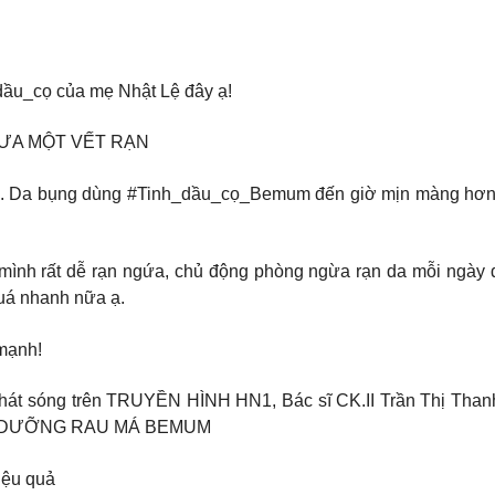
dầu_cọ của mẹ Nhật Lệ đây ạ!
HƯA MỘT VẾT RẠN
 Da bụng dùng #Tinh_dầu_cọ_Bemum đến giờ mịn màng hơn hẳ
ình rất dễ rạn ngứa, chủ động phòng ngừa rạn da mỗi ngày 
quá nhanh nữa ạ.
 mạnh!
phát sóng trên TRUYỀN HÌNH HN1, Bác sĩ CK.II Trần Thị Than
ỊT DƯỠNG RAU MÁ BEMUM
iệu quả