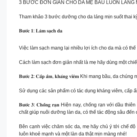
3 BƯỚC ĐƠN GIẢN CHO DA MẸ BẦU LUÔN LÁNG 
Tham khảo 3 bước dưỡng cho da láng mịn suốt thai 
𝐁𝐮̛𝐨̛́𝐜 𝟏: 𝐋𝐚̀𝐦 𝐬𝐚̣𝐜𝐡 𝐝𝐚
Việc làm sạch mang lại nhiều lợi ích cho da mà có thể
Cách làm sạch đơn giản nhất là mẹ hãy dùng một chiếc
𝐁𝐮̛𝐨̛́𝐜 𝟐: 𝐂𝐚̂́𝐩 𝐚̂̉𝐦, 𝐤𝐡𝐚́𝐧𝐠 𝐯𝐢𝐞̂𝐦 Khi ma
Sử dụng các sản phẩm có tác dụng kháng viêm, cấp ẩm
𝐁𝐮̛𝐨̛́𝐜 𝟑: 𝐂𝐡𝐨̂́𝐧𝐠 𝐫𝐚̣𝐧 Hiện nay, chống rạn 
chất giúp nuôi dưỡng làn da, có thể tác động sâu đến c
Bên cạnh việc chăm sóc da, mẹ hãy chú ý tới chế độ 
luôn khoẻ mạnh và một làn da thật mịn màng nhé!