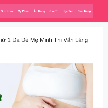
Sức Khỏe
Mỹ Phẩm
Ăn Uống
Giải Trí
Học Tập
Cẩm Nang
iờ 1 Da Dẻ Mẹ Minh Thi Vẫn Láng