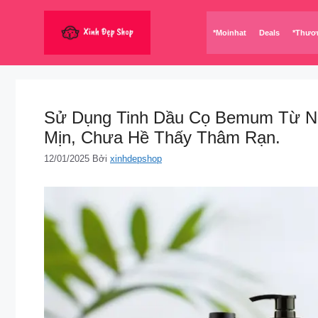
Chuyển
đến
*Moinhat
Deals
*Thươ
nội
dung
Sử Dụng Tinh Dầu Cọ Bemum Từ Nh
Mịn, Chưa Hề Thấy Thâm Rạn.
12/01/2025
Bởi
xinhdepshop