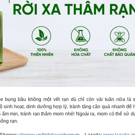
oe bụng bầu không một vết rạn dù chỉ còn vài tuần nữa là 
ộ sinh hoạt, dinh dưỡng hợp lý, tránh tăng cân quá nhanh để 
uôn ẩm mịn, tránh rạn thâm mom nhé! Ngoài ra, mom có thể sử 
hống rạn.
Shopee:
shopee.vn/tinhdaucobemum
– Lazada:
www.lazada.v