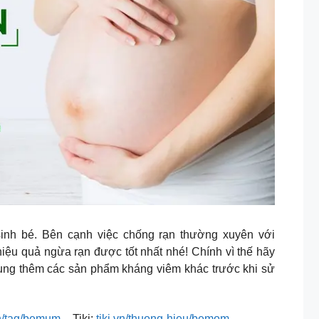
sinh bé. Bên cạnh việc chống rạn thường xuyên với
hiệu quả ngừa rạn được tốt nhất nhé! Chính vì thế hãy
dụng thêm các sản phẩm kháng viêm khác trước khi sử
n/tag/bemum
– Tiki:
tiki.vn/thuong-hieu/bemom