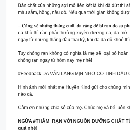
Bản chất của những sợi mô liên kết là khi đã đứt thì s
màu sẫm, hồng, nâu đỏ. Nếu qua thời gian không được 
– 𝐂𝐚̀𝐧𝐠 𝐯𝐞̂̀ 𝐧𝐡𝐮̛̃𝐧𝐠 𝐭𝐡𝐚́𝐧𝐠 𝐜𝐮𝐨̂́𝐢, 𝐝𝐚 𝐜𝐚̀𝐧𝐠 𝐝𝐞̂̃ 
da khô thì cần phải thường xuyên dưỡng da, da mới
ngay từ những tháng đầu thai kỳ, khi da đã đủ khoẻ thì
Tuy chống rạn không có nghĩa là mẹ sẽ loại bỏ hoàn
chống rạn ngay từ hôm nay mẹ nhé!
#Feedback DA VẪN LÁNG MỊN NHỜ CÓ TINH DẦU
Hình ảnh mới nhất mẹ Huyền Kind gửi cho chúng mình 
nào cả.
Cảm ơn những chia sẻ của mẹ. Chúc mẹ và bé luôn k
NGỪA #THÂM_RẠN VỚI NGUỒN DƯỠNG CHẤT TỪ THI
quả nhé!