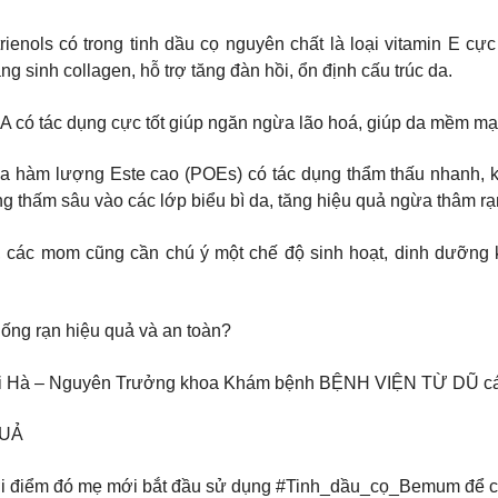
tamin E Tocotrienols có trong tinh dầu cọ nguyên chất là loại vitami
g sinh collagen, hỗ trợ tăng đàn hồi, ổn định cấu trúc da.
ủa Vitamin A có tác dụng cực tốt giúp ngăn ngừa lão hoá, giúp da mề
nguyên chất chứa hàm lượng Este cao (POEs) có tác dụng thẩm thấu nha
g thấm sâu vào các lớp biểu bì da, tăng hiệu quả ngừa thâm rạ
các mom cũng cần chú ý một chế độ sinh hoạt, dinh dưỡng kh
ống rạn hiệu quả và an toàn?
Thái Hà – Nguyên Trưởng khoa Khám bệnh BỆNH VIỆN TỪ DŨ c
QUẢ
thời điểm đó mẹ mới bắt đầu sử dụng #Tinh_dầu_cọ_Bemum để c