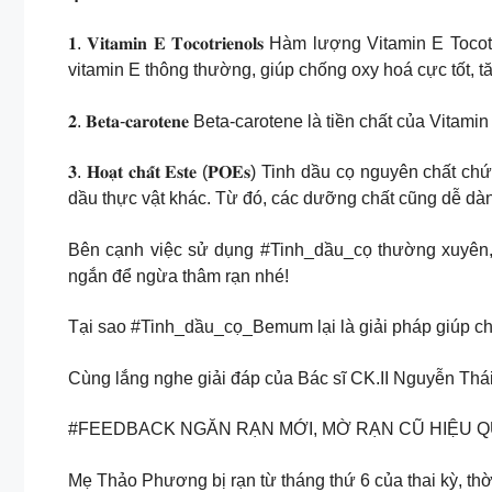
𝟏. 𝐕𝐢𝐭𝐚𝐦𝐢𝐧 𝐄 𝐓𝐨𝐜𝐨𝐭𝐫𝐢𝐞𝐧𝐨𝐥𝐬 Hàm lượng Vi
vitamin E thông thường, giúp chống oxy hoá cực tốt, tăn
𝟐. 𝐁𝐞𝐭𝐚-𝐜𝐚𝐫𝐨𝐭𝐞𝐧𝐞 Beta-carotene là tiền chất c
𝟑. 𝐇𝐨𝐚̣𝐭 𝐜𝐡𝐚̂́𝐭 𝐄𝐬𝐭𝐞 (𝐏𝐎𝐄𝐬) Tinh dầu cọ 
dầu thực vật khác. Từ đó, các dưỡng chất cũng dễ dàn
Bên cạnh việc sử dụng #Tinh_dầu_cọ thường xuyên, 
ngắn để ngừa thâm rạn nhé!
Tại sao #Tinh_dầu_cọ_Bemum lại là giải pháp giúp ch
Cùng lắng nghe giải đáp của Bác sĩ CK.II Nguyễn 
#FEEDBACK NGĂN RẠN MỚI, MỜ RẠN CŨ HIỆU 
Mẹ Thảo Phương bị rạn từ tháng thứ 6 của thai kỳ, 