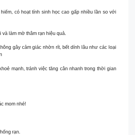
n E cực hiếm, có hoạt tính sinh học cao gấp nhiều lần so với
m mại và làm mờ thâm rạn hiệu quả.
nh, không gây cảm giác nhờn rít, bết dính lâu như các loại
n
oẻ mạnh, tránh việc tăng cân nhanh trong thời gian
ác mom nhé!
hống rạn.