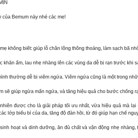
MỊN
kỳ của Bemum này nhé các mẹ!
 mẹ không biết: giúp lỗ chân lông thông thoáng, làm sạch bã nh
 khăn ẩm, lau nhẹ nhàng lên các vùng da dễ bị rạn trước khi s
ng bầu, da chúng mình thường dễ bị viêm ngứa. Viêm ngứa cũng là một tr
 sẽ giúp ngừa mẩn ngứa, và tăng hiệu quả cho bước chống rạn
với dầu thiên nhiên được cho là giải pháp tối ưu nhất, vừa hiệu qu
ác lớp biểu bì của da, tăng độ đàn hồi, từ đó giúp hạn chế ngu
sinh hoạt và dinh dưỡng, ăn đủ chất và vận động nhẹ nhàng, 