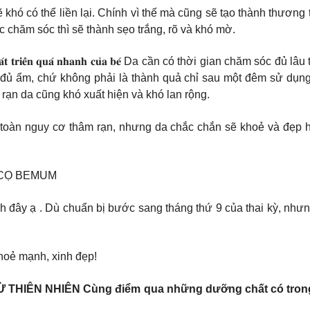
ẽ khó có thể liền lại. Chính vì thế mà cũng sẽ tạo thành thương
chăm sóc thì sẽ thành sẹo trắng, rõ và khó mờ.
𝐢̣ 𝐫𝐚̣𝐧 𝐝𝐨 𝐬𝐮̛̣ 𝐩𝐡𝐚́𝐭 𝐭𝐫𝐢𝐞̂̉𝐧 𝐪𝐮𝐚́ 𝐧𝐡𝐚𝐧𝐡 𝐜𝐮̉𝐚 𝐛𝐞́ Da cần có t
 đủ ẩm, chứ không phải là thành quả chỉ sau một đêm sử dụng
 rạn da cũng khó xuất hiện và khó lan rộng.
 toàn nguy cơ thâm rạn, nhưng da chắc chắn sẽ khoẻ và đẹp h
 CỌ BEMUM
đây ạ . Dù chuẩn bị bước sang tháng thứ 9 của thai kỳ, nhưn
hoẻ mạnh, xinh đẹp!
ÊN NHIÊN Cùng điểm qua những dưỡng chất có trong