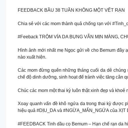
FEEDBACK BẦU 38 TUẦN KHÔNG MỘT VẾT RẠN
Chia sẻ với các mom thành quả chống rạn với #Tinh_
#Feeback TRỘM VÍA DA BỤNG VẪN MỊN MÀNG, C
Hình ảnh mới nhất mẹ Ngọc gửi về cho Bemum đây ạ.
nào xuất hiện.
Các mom đừng quên những tháng cuối da dẻ chúng m
chế độ dinh dưỡng, sinh hoạt để tránh việc tăng cân 
Chúc các mom một thai kỳ luôn thật xinh đẹp và khoẻ
Xoay quanh vấn đề khô ngứa da trong thai kỳ được 
hiệu quả #DỊU_DA và #NGỪA_MẨN_NGỨA của X
#FEEDBACK Tinh dầu cọ Bemum – Hạn chế rạn da h