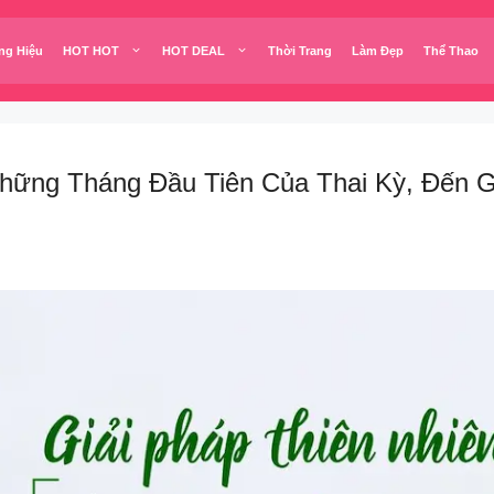
ng Hiệu
HOT HOT
HOT DEAL
Thời Trang
Làm Đẹp
Thể Thao
ững Tháng Đầu Tiên Của Thai Kỳ, Đến G