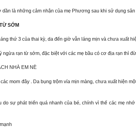
 mờ dần là những cảm nhận của mẹ Phương sau khi sử dụng sả
 TỪ SỚM
thứ 3 của thai kỳ, da đến giờ vẫn láng mịn và chưa xuất hiện
ý ngừa rạn từ sớm, đặc biệt với các mẹ bầu có cơ địa rạn thì 
ÁCH NHÀ EM NÈ
ác mom đây . Da bụng trộm vía mịn màng, chưa xuất hiện một 
 do sự phát triển quá nhanh của bé, chính vì thế các mẹ nhớ 
ẻ mạnh