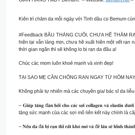
Kiên trì chăm da mỗi ngày với Tinh dầu cọ Bemum cùn
#Feedback BẦU THÁNG CUỐI, CHƯA HỀ THÂM RẠN Nh
hiện tại vẫn láng mịn, chưa hề xuất hiện một vết rạn
thời gian ngắn thì sẽ không lo bị rạn da đâu ạ!
Chúc các mom luôn khoẻ mạnh và xinh đẹp!
TẠI SAO MẸ CẦN CHỐNG RẠN NGAY TỪ HÔM NA
Không phải tự nhiên mà các chuyên gia/ bác sĩ da liễ
– 𝐆𝐢𝐮́𝐩 𝐭𝐚̆𝐧𝐠 đ𝐚̀𝐧 𝐡𝐨̂̀𝐢 𝐜𝐡𝐨 𝐜𝐚́𝐜 𝐬𝐨̛̣𝐢 𝐜𝐨𝐥𝐥𝐚
tăng sức mạnh của các sợi mô liên kết này chính là c
– 𝐍𝐞̂́𝐮 𝐝𝐚 đ𝐚̃ 𝐛𝐢̣ 𝐫𝐚̣𝐧 𝐭𝐡𝐢̀ 𝐫𝐚̂́𝐭 𝐤𝐡𝐨́ 𝐦𝐨̛̀ 𝐯𝐚̀ đ𝐞̂̉ 𝐥𝐚̂𝐮 𝐬𝐞̃ 𝐡𝐢̀𝐧𝐡 𝐭𝐡𝐚̀𝐧𝐡