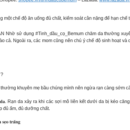
g một chế độ ăn uống đủ chất, kiểm soát cân nặng để hạn chế t
ờ sử dụng #Tinh_dầu_cọ_Bemum chăm da thường xuyên từ 
 nào cả. Ngoài ra, các mom cũng nên chú ý chế độ sinh hoạt và 
Y?
u thường khuyên mẹ bầu chúng mình nên ngừa rạn càng sớm càng
𝐠𝐞𝐧 𝐯𝐚̀ 𝐞𝐥𝐚𝐬𝐭𝐢𝐧 𝐝𝐮̛𝐨̛́𝐢 𝐝𝐚. Rạn da xảy ra khi các sợi mô liên kết
ấp đủ ẩm, đủ dưỡng chất.
 𝐬𝐞̣𝐨 𝐭𝐫𝐚̆́𝐧𝐠