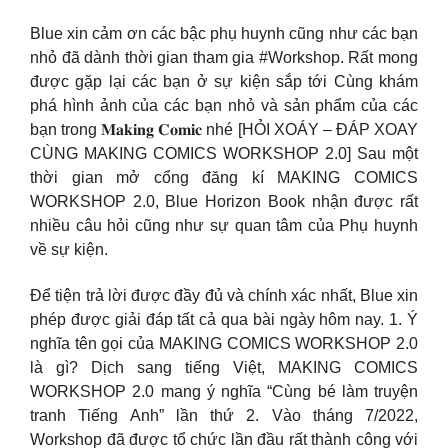
Blue xin cảm ơn các bậc phụ huynh cũng như các bạn
nhỏ đã dành thời gian tham gia #Workshop. Rất mong
được gặp lại các bạn ở sự kiện sắp tới Cùng khám
phá hình ảnh của các bạn nhỏ và sản phẩm của các
bạn trong 𝐌𝐚𝐤𝐢𝐧𝐠 𝐂𝐨𝐦𝐢𝐜 nhé [HỎI XOÁY – ĐÁP XOAY
CÙNG MAKING COMICS WORKSHOP 2.0] Sau một
thời gian mở cổng đăng kí MAKING COMICS
WORKSHOP 2.0, Blue Horizon Book nhận được rất
nhiều câu hỏi cũng như sự quan tâm của Phụ huynh
về sự kiện.
Để tiện trả lời được đầy đủ và chính xác nhất, Blue xin
phép được giải đáp tất cả qua bài ngày hôm nay. 1. Ý
nghĩa tên gọi của MAKING COMICS WORKSHOP 2.0
là gì? Dịch sang tiếng Việt, MAKING COMICS
WORKSHOP 2.0 mang ý nghĩa “Cùng bé làm truyện
tranh Tiếng Anh” lần thứ 2. Vào tháng 7/2022,
Workshop đã được tổ chức lần đầu rất thành công với