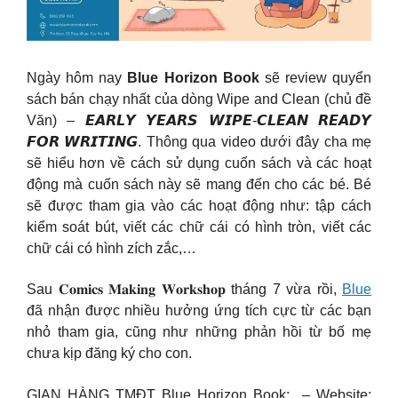
Ngày hôm nay
Blue Horizon Book
sẽ review quyển
sách bán chạy nhất của dòng Wipe and Clean (chủ đề
Văn) – 𝙀𝘼𝙍𝙇𝙔 𝙔𝙀𝘼𝙍𝙎 𝙒𝙄𝙋𝙀-𝘾𝙇𝙀𝘼𝙉 𝙍𝙀𝘼𝘿𝙔
𝙁𝙊𝙍 𝙒𝙍𝙄𝙏𝙄𝙉𝙂. Thông qua video dưới đây cha mẹ
sẽ hiểu hơn về cách sử dụng cuốn sách và các hoạt
động mà cuốn sách này sẽ mang đến cho các bé. Bé
sẽ được tham gia vào các hoạt động như: tập cách
kiểm soát bút, viết các chữ cái có hình tròn, viết các
chữ cái có hình zích zắc,…
Sau 𝐂𝐨𝐦𝐢𝐜𝐬 𝐌𝐚𝐤𝐢𝐧𝐠 𝐖𝐨𝐫𝐤𝐬𝐡𝐨𝐩 tháng 7 vừa rồi,
Blue
đã nhận được nhiều hưởng ứng tích cực từ các bạn
nhỏ tham gia, cũng như những phản hồi từ bố mẹ
chưa kịp đăng ký cho con.
GIAN HÀNG TMĐT Blue Horizon Book: – Website: