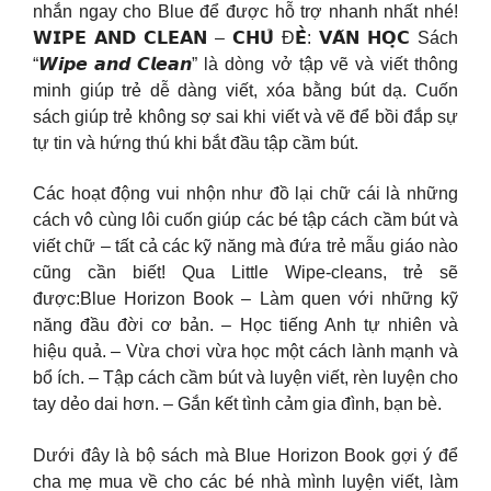
nhắn ngay cho Blue để được hỗ trợ nhanh nhất nhé!
𝗪𝗜𝗣𝗘 𝗔𝗡𝗗 𝗖𝗟𝗘𝗔𝗡 – 𝗖𝗛𝗨̉ Đ𝗘̂̀: 𝗩𝗔̆𝗡 𝗛𝗢̣𝗖 Sách
“𝙒𝙞𝙥𝙚 𝙖𝙣𝙙 𝘾𝙡𝙚𝙖𝙣” là dòng vở tập vẽ và viết thông
minh giúp trẻ dễ dàng viết, xóa bằng bút dạ. Cuốn
sách giúp trẻ không sợ sai khi viết và vẽ để bồi đắp sự
tự tin và hứng thú khi bắt đầu tập cầm bút.
Các hoạt động vui nhộn như đồ lại chữ cái là những
cách vô cùng lôi cuốn giúp các bé tập cách cầm bút và
viết chữ – tất cả các kỹ năng mà đứa trẻ mẫu giáo nào
cũng cần biết! Qua Little Wipe-cleans, trẻ sẽ
được:Blue Horizon Book – Làm quen với những kỹ
năng đầu đời cơ bản. – Học tiếng Anh tự nhiên và
hiệu quả. – Vừa chơi vừa học một cách lành mạnh và
bổ ích. – Tập cách cầm bút và luyện viết, rèn luyện cho
tay dẻo dai hơn. – Gắn kết tình cảm gia đình, bạn bè.
Dưới đây là bộ sách mà Blue Horizon Book gợi ý để
cha mẹ mua về cho các bé nhà mình luyện viết, làm