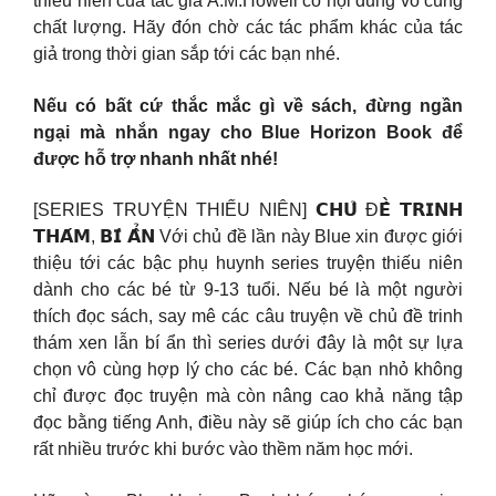
thiếu niên của tác giả A.M.Howell có nội dung vô cùng
chất lượng. Hãy đón chờ các tác phẩm khác của tác
giả trong thời gian sắp tới các bạn nhé.
Nếu có bất cứ thắc mắc gì về sách, đừng ngần
ngại mà nhắn ngay cho Blue Horizon Book để
được hỗ trợ nhanh nhất nhé!
[SERIES TRUYỆN THIẾU NIÊN] 𝗖𝗛𝗨̉ Đ𝗘̂̀ 𝗧𝗥𝗜𝗡𝗛
𝗧𝗛𝗔́𝗠, 𝗕𝗜́ 𝗔̂̉𝗡 Với chủ đề lần này Blue xin được giới
thiệu tới các bậc phụ huynh series truyện thiếu niên
dành cho các bé từ 9-13 tuổi. Nếu bé là một người
thích đọc sách, say mê các câu truyện về chủ đề trinh
thám xen lẫn bí ẩn thì series dưới đây là một sự lựa
chọn vô cùng hợp lý cho các bé. Các bạn nhỏ không
chỉ được đọc truyện mà còn nâng cao khả năng tập
đọc bằng tiếng Anh, điều này sẽ giúp ích cho các bạn
rất nhiều trước khi bước vào thềm năm học mới.