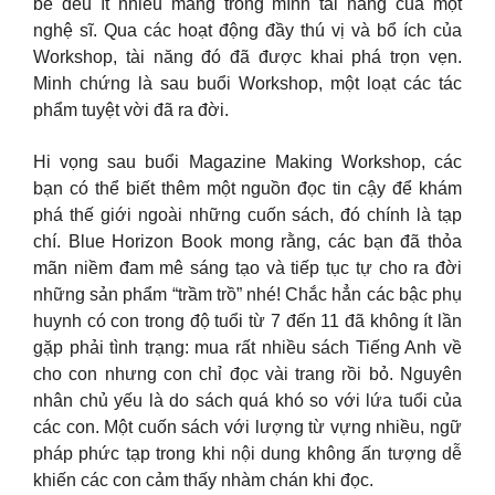
bé đều ít nhiều mang trong mình tài năng của một
nghệ sĩ. Qua các hoạt động đầy thú vị và bổ ích của
Workshop, tài năng đó đã được khai phá trọn vẹn.
Minh chứng là sau buổi Workshop, một loạt các tác
phẩm tuyệt vời đã ra đời.
Hi vọng sau buổi Magazine Making Workshop, các
bạn có thể biết thêm một nguồn đọc tin cậy để khám
phá thế giới ngoài những cuốn sách, đó chính là tạp
chí. Blue Horizon Book mong rằng, các bạn đã thỏa
mãn niềm đam mê sáng tạo và tiếp tục tự cho ra đời
những sản phẩm “trầm trồ” nhé! Chắc hẳn các bậc phụ
huynh có con trong độ tuổi từ 7 đến 11 đã không ít lần
gặp phải tình trạng: mua rất nhiều sách Tiếng Anh về
cho con nhưng con chỉ đọc vài trang rồi bỏ. Nguyên
nhân chủ yếu là do sách quá khó so với lứa tuổi của
các con. Một cuốn sách với lượng từ vựng nhiều, ngữ
pháp phức tạp trong khi nội dung không ấn tượng dễ
khiến các con cảm thấy nhàm chán khi đọc.