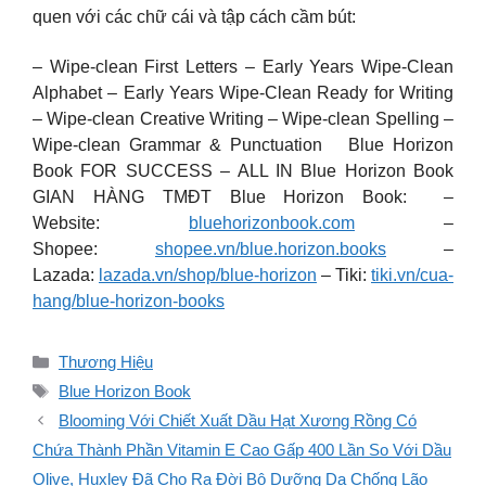
quen với các chữ cái và tập cách cầm bút:
– Wipe-clean First Letters – Early Years Wipe-Clean
Alphabet – Early Years Wipe-Clean Ready for Writing
– Wipe-clean Creative Writing – Wipe-clean Spelling –
Wipe-clean Grammar & Punctuation Blue Horizon
Book FOR SUCCESS – ALL IN Blue Horizon Book
GIAN HÀNG TMĐT Blue Horizon Book: –
Website:
bluehorizonbook.com
–
Shopee:
shopee.vn/blue.horizon.books
–
Lazada:
lazada.vn/shop/blue-horizon
– Tiki:
tiki.vn/cua-
hang/blue-horizon-books
Danh
Thương Hiệu
mục
Thẻ
Blue Horizon Book
Blooming Với Chiết Xuất Dầu Hạt Xương Rồng Có
Chứa Thành Phần Vitamin E Cao Gấp 400 Lần So Với Dầu
Olive, Huxley Đã Cho Ra Đời Bộ Dưỡng Da Chống Lão