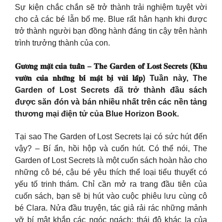
Sự kiện chắc chắn sẽ trở thành trải nghiệm tuyệt vời
cho cả các bé lẫn bố mẹ. Blue rất hân hạnh khi được
trở thành người bạn đồng hành đáng tin cậy trên hành
trình trưởng thành của con.
𝐆𝐮̛𝐨̛𝐧𝐠 𝐦𝐚̣̆𝐭 𝐜𝐮̉𝐚 𝐭𝐮𝐚̂̀𝐧 – 𝐓𝐡𝐞 𝐆𝐚𝐫𝐝𝐞𝐧 𝐨𝐟 𝐋𝐨𝐬𝐭 𝐒𝐞𝐜𝐫𝐞𝐭𝐬 (𝐊𝐡𝐮
𝐯𝐮̛𝐨̛̀𝐧 𝐜𝐮̉𝐚 𝐧𝐡𝐮̛̃𝐧𝐠 𝐛𝐢́ 𝐦𝐚̣̂𝐭 𝐛𝐢̣ 𝐯𝐮̀𝐢 𝐥𝐚̂́𝐩) Tuần này, The
Garden of Lost Secrets đã trở thành đầu sách
được săn đón và bán nhiều nhất trên các nền tảng
thương mại điện tử của Blue Horizon Book.
Tại sao The Garden of Lost Secrets lại có sức hút đến
vậy? – Bí ẩn, hồi hộp và cuốn hút. Có thể nói, The
Garden of Lost Secrets là một cuốn sách hoàn hảo cho
những cô bé, cậu bé yêu thích thể loại tiểu thuyết có
yếu tố trinh thám. Chỉ cần mở ra trang đầu tiên của
cuốn sách, bạn sẽ bị hút vào cuộc phiêu lưu cùng cô
bé Clara. Nửa đầu truyện, tác giả rải rác những mảnh
vỡ bí mật khắp các ngóc ngách: thái độ khác lạ của