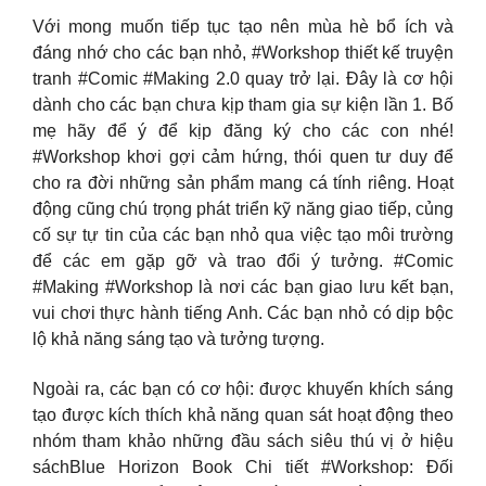
Với mong muốn tiếp tục tạo nên mùa hè bổ ích và
đáng nhớ cho các bạn nhỏ, #Workshop thiết kế truyện
tranh #Comic #Making 2.0 quay trở lại. Đây là cơ hội
dành cho các bạn chưa kịp tham gia sự kiện lần 1. Bố
mẹ hãy để ý để kịp đăng ký cho các con nhé!
#Workshop khơi gợi cảm hứng, thói quen tư duy để
cho ra đời những sản phẩm mang cá tính riêng. Hoạt
động cũng chú trọng phát triển kỹ năng giao tiếp, củng
cố sự tự tin của các bạn nhỏ qua việc tạo môi trường
để các em gặp gỡ và trao đổi ý tưởng. #Comic
#Making #Workshop là nơi các bạn giao lưu kết bạn,
vui chơi thực hành tiếng Anh. Các bạn nhỏ có dịp bộc
lộ khả năng sáng tạo và tưởng tượng.
Ngoài ra, các bạn có cơ hội: được khuyến khích sáng
tạo được kích thích khả năng quan sát hoạt động theo
nhóm tham khảo những đầu sách siêu thú vị ở hiệu
sáchBlue Horizon Book Chi tiết #Workshop: Đối