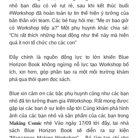
nhỏ ban đầu có vẻ rụt rè, sau khi kết thúc buổi
#Workshop đã hoàn toàn tự tin thể hiện ý tưởng của
bản thân với team. Các bé hay hỏi mẹ: “Mẹ ơi bao giờ
có Workshop tiếp ạ?” Một phụ huynh khác chia sẻ:
“Chị rất thích những hoạt động như thế này mà hiện
quá ít nơi tổ chức cho các con”
Đây chính là nguồn động lực to lớn khiến Blue
Horizon Book không ngừng nỗ lực tạo Workshop bổ
ích, xịn hơn, góp phần tạo ra một môi trường khám
phá qua thói quen đọc sách.
Blue xin cảm ơn các bậc phụ huynh cũng như các bạn
nhỏ đã tin tưởng tham gia #Workshop. Rất mong được
gặp lại các bạn ở sự kiện sắp tới Cùng khám phá hình
ảnh của các bạn nhỏ và sản phẩm của các bạn trong
𝐌𝐚𝐤𝐢𝐧𝐠 𝐂𝐨𝐦𝐢𝐜 nhé Vào ngày 17/09 tới đây, tại nhà
sách Blue Horizon Book sẽ diễn ra sự kiện
“Magazines Making Workshop” – Bé làm tạp chí cho