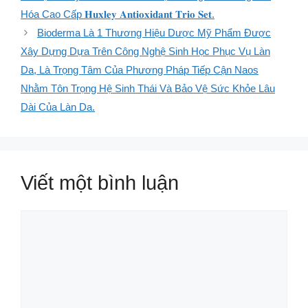
Hóa Cao Cấp 𝐇𝐮𝐱𝐥𝐞𝐲 𝐀𝐧𝐭𝐢𝐨𝐱𝐢𝐝𝐚𝐧𝐭 𝐓𝐫𝐢𝐨 𝐒𝐞𝐭.
Bioderma Là 1 Thương Hiệu Dược Mỹ Phẩm Được
Xây Dựng Dựa Trên Công Nghệ Sinh Học Phục Vụ Làn
Da, Là Trọng Tâm Của Phương Pháp Tiếp Cận Naos
Nhằm Tôn Trọng Hệ Sinh Thái Và Bảo Vệ Sức Khỏe Lâu
Dài Của Làn Da.
Viết một bình luận
Bình
luận