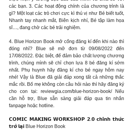
các bạn. 3. Các hoạt động chính của chương trình là
gì? Một loạt các trò chơi cực kì thú vị như Bé biết tuốt,
Nhanh tay nhanh mắt, Biên kịch nhí, Bé tập làm họa
sĩ…, đang chờ các bé trải nghiệm.
4. Blue Horizon Book mở cổng đăng kí đến khi nào thì
đóng nhỉ? Blue sẽ mở đơn từ 09/08/2022 đến
17/08/2022. Đặc biệt, để đảm bảo chất lượng chương
trình, chúng mình sẽ chỉ chọn lựa 8 bé đăng kí sớm
nhất. Phụ huynh hãy đăng kí cho bé ngay hôm nay
nhé! Vậy là Blue đã giải đáp xong tất cả những thắc
mắc rồi. Bố mẹ không còn câu hỏi nào thì hãy đăng ký
cho con tại: reviewgia.com/blue-horizon-book/ Nếu
cần hỗ trợ, Blue sẵn sàng giải đáp qua tin nhắn
fanpage hoặc hotline.
𝗖𝗢𝗠𝗜𝗖 𝗠𝗔𝗞𝗜𝗡𝗚 𝗪𝗢𝗥𝗞𝗦𝗛𝗢𝗣 𝟮.𝟬 𝗰𝗵𝗶́𝗻𝗵 𝘁𝗵𝘂̛́𝗰
𝘁𝗿𝗼̛̉ 𝗹𝗮̣𝗶 Blue Horizon Book