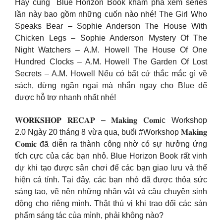
Hãy cùng Blue Horizon Book khám phá xem series
lần này bao gồm những cuốn nào nhé! The Girl Who
Speaks Bear – Sophie Anderson The House With
Chicken Legs – Sophie Anderson Mystery Of The
Night Watchers – A.M. Howell The House Of One
Hundred Clocks – A.M. Howell The Garden Of Lost
Secrets – A.M. Howell Nếu có bất cứ thắc mắc gì về
sách, đừng ngần ngại mà nhắn ngay cho Blue để
được hỗ trợ nhanh nhất nhé!
𝐖𝐎𝐑𝐊𝐒𝐇𝐎𝐏 𝐑𝐄𝐂𝐀𝐏 – 𝐌𝐚𝐤𝐢𝐧𝐠 𝐂𝐨𝐦ic Workshop
2.0 Ngày 20 tháng 8 vừa qua, buổi #Workshop 𝐌𝐚𝐤𝐢𝐧𝐠
𝐂𝐨𝐦𝐢𝐜 đã diễn ra thành công nhờ có sự hưởng ứng
tích cực của các bạn nhỏ. Blue Horizon Book rất vinh
dự khi tạo được sân chơi để các bạn giao lưu và thể
hiện cá tính. Tại đây, các bạn nhỏ đã được thỏa sức
sáng tạo, vẽ nên những nhân vật và câu chuyện sinh
động cho riêng mình. Thật thú vị khi trao đổi các sản
phẩm sáng tác của mình, phải không nào?