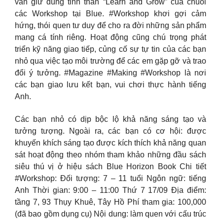
vẫn giữ đúng tinh thần “Learn and Grow” của chuỗi
các Workshop tại Blue. #Workshop khơi gợi cảm
hứng, thói quen tư duy để cho ra đời những sản phẩm
mang cá tính riêng. Hoạt động cũng chú trọng phát
triển kỹ năng giao tiếp, củng cố sự tự tin của các bạn
nhỏ qua việc tạo môi trường để các em gặp gỡ và trao
đổi ý tưởng. #Magazine #Making #Workshop là nơi
các bạn giao lưu kết bạn, vui chơi thực hành tiếng
Anh.
Các bạn nhỏ có dịp bộc lộ khả năng sáng tạo và
tưởng tượng. Ngoài ra, các bạn có cơ hội: được
khuyến khích sáng tạo được kích thích khả năng quan
sát hoạt động theo nhóm tham khảo những đầu sách
siêu thú vị ở hiệu sách Blue Horizon Book Chi tiết
#Workshop: Đối tượng: 7 – 11 tuổi Ngôn ngữ: tiếng
Anh Thời gian: 9:00 – 11:00 Thứ 7 17/09 Địa điểm:
tầng 7, 93 Thụy Khuê, Tây Hồ Phí tham gia: 100,000
(đã bao gồm dụng cụ) Nội dung: làm quen với cấu trúc