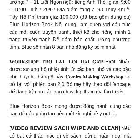
tượng: 7 – 11 tuổi Ngôn ngữ: tiếng Anh Thời gian: 9:00
– 11:00 Thứ 7 20/07 Địa điểm: tầng 7, 93 Thụy Khuê,
Tây Hồ Phí tham gia: 100,000 (đã bao gồm dụng cụ)
Blue Horizon Book Nội dung: làm quen với cấu trúc
của một cuốn truyện tranh, thiết kế cho riêng mình 1
trang truyện tranh Để đảm bảo chất lượng chương
trình, Blue sẽ nhận 8 bạn nhỏ đăng ký sớm nhất.
𝐖𝐎𝐑𝐊𝐒𝐇𝐎𝐏 𝐓𝐑𝐎̛̉ 𝐋𝐀̣𝐈, 𝐋𝐎̛̣𝐈 𝐇𝐀̣𝐈 𝐆𝐀̂́𝐏 Đ𝐎̂𝐈 Nhận
được sự ủng hộ nhiệt tình từ các bạn nhỏ và các bậc
phụ huynh, tháng 8 này 𝐂𝐨𝐦𝐢𝐜𝐬 𝐌𝐚𝐤𝐢𝐧𝐠 𝐖𝐨𝐫𝐤𝐬𝐡𝐨𝐩 sẽ
trở lại với phiên bản 2.0 Bố mẹ hãy theo dõi fanpage
để đăng ký cho các bạn chưa kịp tham gia lần trước.
Blue Horizon Book mong được đồng hành cùng các
bạn để góp phần tạo nên một kỳ nghỉ hè ý nghĩa.
[𝗩𝗜𝗗𝗘𝗢 𝗥𝗘𝗩𝗜𝗘𝗪 𝗦𝗔́𝗖𝗛 𝗪𝗜𝗣𝗘 𝗔𝗡𝗗 𝗖𝗟𝗘𝗔𝗡] Nếu
có bất cứ thắc mắc gì về sách, đừng ngần ngại mà