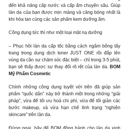
đến khả năng cấp nước và cấp ẩm chuyên sâu. Giúp
làn da của bạn được mịn màng và căng bóng nhất là
khi hòa tan cùng các sản phẩm kem dưỡng ẩm.
Công dụng tức thì như một loại mặt nạ dưỡng
– Phục hồi làn da cấp tốc bằng cách ngâm bông tẩy
trang trong dung dịch toner JUST ONE rồi đắp lên
vùng da cần sự chăm sóc đặc biệt – chỉ trong 3-5 phút,
bạn sẽ thấy được sự thay đổi rõ rệt của làn da.
BOM
Mỹ Phẩm Cosmetic
Chính những công dụng tuyệt vời trên đã giúp sản
phẩm “quốc dân” này trở thành một trong những “giải
pháp”, vừa để tối ưu hoá chi phí, vừa để tối giản các
bước makeup, và vừa hạn chế tình trạng “nghiện
skincare” trên làn da.
Đừng ngại, hãy để BOM đồng hành cho làn da xinh