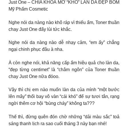
Just One – CHÌA KHOÁ MỞ “KHÓ” LÀN DA ĐẸP BOM
Mỹ Phẩm Cosmetic
Nghe nói da nàng nào khô ráp vì thiếu ẩm, Toner thuần
chay Just One đẩy lùi tức khắc.
Nghe nói da nàng nào dễ nhạy cảm, “em ấy” chẳng
ngại chinh phục đâu à nha.
À còn nghe nói, khả năng cấp ẩm hiệu quả cho làn da,
“đẹp từng centimet” là “châm ngôn” của Toner thuần
chay Just One nữa đóoo.
Vậy thì chị em nào muốn làn da của mình “một bước
lên mây” thổi bay vô vàn “cái khó” để sự tươi tắn, rạng
ngời thêm cơ hội “bùng cháy” không ta???
Thế thì, đừng quên đón chờ những “dải màu sắc” toả
sáng thanh lịch ra sao cuối tháng 3 này bạn nhé!