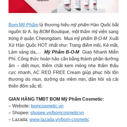
Bom Mỹ Phẩm
là thương hiệu
mỹ phẩm
Hàn Quốc bắt
nguồn từ A. by
BOM
Boutique, một thẩm mỹ viện sang
trọng ở quận Cheongdam. Mua
mỹ phẩm B-O-M
Xuất
Xứ Hàn Quốc HOT nhất như: Trang điểm môi, Kẻ mắt,
Làm sáng da,…
Mỹ Phẩm B-O-M
Giao Nhanh Miễn
Phí. Công thức hoàn hảo cân bằng thành phần dưỡng
ẩm – diệt mụn, thêm chất kem mỏng nhẹ thẩm thấu
cực nhanh, AC RED FREE Cream giúp phục hồi tổn
thương do mụn, dưỡng da mềm mịn, đàn hồi và cải
thiện đốm sắc tố.
GIAN HÀNG TMĐT BOM Mỹ Phẩm Cosmetic:
– Website:
bomcosmetic.vn
– Shopee:
shopee.vn/bomcosmeticvn
– Lazada:
www.lazada.vn/bom-cosmetic