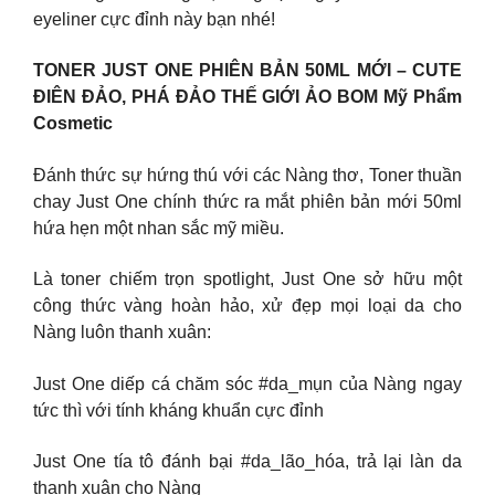
eyeliner cực đỉnh này bạn nhé!
TONER JUST ONE PHIÊN BẢN 50ML MỚI – CUTE
ĐIÊN ĐẢO, PHÁ ĐẢO THẾ GIỚI ẢO BOM Mỹ Phẩm
Cosmetic
Đánh thức sự hứng thú với các Nàng thơ, Toner thuần
chay Just One chính thức ra mắt phiên bản mới 50ml
hứa hẹn một nhan sắc mỹ miều.
Là toner chiếm trọn spotlight, Just One sở hữu một
công thức vàng hoàn hảo, xử đẹp mọi loại da cho
Nàng luôn thanh xuân:
Just One diếp cá chăm sóc #da_mụn của Nàng ngay
tức thì với tính kháng khuẩn cực đỉnh
Just One tía tô đánh bại #da_lão_hóa, trả lại làn da
thanh xuân cho Nàng