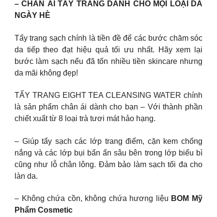
– CHÂN ÁI TẨY TRANG DÀNH CHO MỌI LOẠI DA
NGÀY HÈ
Tẩy trang sạch chính là tiền đề để các bước chăm sóc
da tiếp theo đạt hiệu quả tối ưu nhất. Hãy xem lại
bước làm sạch nếu đã tốn nhiều tiền skincare nhưng
da mãi không đẹp!
TẨY TRANG EIGHT TEA CLEANSING WATER chính
là sản phẩm chân ái dành cho bạn – Với thành phần
chiết xuất từ 8 loại trà tươi mát hảo hạng.
– Giúp tẩy sạch các lớp trang điểm, cặn kem chống
nắng và các lớp bụi bẩn ẩn sâu bên trong lớp biểu bì
cũng như lỗ chân lông. Đảm bảo làm sạch tối đa cho
làn da.
– Không chứa cồn, không chứa hương liệu
BOM Mỹ
Phẩm Cosmetic