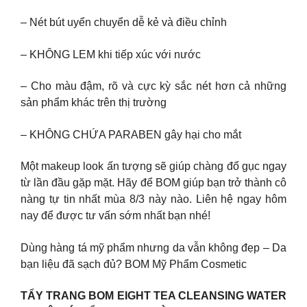
– Nét bút uyển chuyển dễ kẻ và điều chỉnh
– KHÔNG LEM khi tiếp xúc với nước
– Cho màu đậm, rõ và cực kỳ sắc nét hơn cả những
sản phẩm khác trên thị trường
– KHÔNG CHỨA PARABEN gây hại cho mắt
Một makeup look ấn tượng sẽ giúp chàng đổ gục ngay
từ lần đầu gặp mặt. Hãy để BOM giúp bạn trở thành cô
nàng tự tin nhất mùa 8/3 này nào. Liên hệ ngay hôm
nay để được tư vấn sớm nhất bạn nhé!
Dùng hàng tá mỹ phẩm nhưng da vẫn không đẹp – Da
bạn liệu đã sạch đủ? BOM Mỹ Phẩm Cosmetic
TẨY TRANG BOM EIGHT TEA CLEANSING WATER