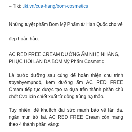
– Tiki:
tiki.vn/cua-hang/bom-cosmetics
Những tuyệt phẩm Bom Mỹ Phẩm từ Hàn Quốc cho vẻ
đẹp hoàn hảo.
AC RED FREE CREAM DƯỠNG ẨM NHẸ NHÀNG,
PHỤC HỒI LÀN DA BOM Mỹ Phẩm Cosmetic
Là bước dưỡng sau cùng để hoàn thiện chu trình
#byebyemụnđỏ, kem dưỡng ẩm AC RED FREE
Cream tiếp tục được tạo ra dựa trên thành phần chủ
chốt Ovalicin chiết xuất từ đông trùng hạ thảo.
Tuy nhiên, để khuếch đại sức mạnh bảo vệ làn da,
ngăn mụn trở lại, AC RED FREE Cream còn mang
theo 4 thành phần vàng: