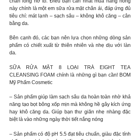
chân lông nở to. Điều bạn cần nhất mùa nắng nóng
này chính là một em sữa rửa mặt chân ái, đáp ứng đủ
tiêu chí: mát lạnh – sạch sâu – không khô căng – cân
bằng da.
Bên cạnh đó, các bạn nên lựa chọn những dòng sản
phẩm có chiết xuất từ thiên nhiên và nhẹ dịu với làn
da.
SỮA RỬA MẶT 8 LOẠI TRÀ EIGHT TEA
CLEANSING FOAM chính là những gì bạn cần! BOM
Mỹ Phẩm Cosmetic
– Sản phẩm giúp làm sạch sâu da hoàn toàn nhờ khả
năng tạo bọt bông xốp mịn mà không hề gây kích ứng
hay khô căng da. Giúp bạn thư giãn nhẹ nhàng đặc
biệt là vào những ngày thời tiết nắng nóng
– Sản phẩm có độ pH 5.5 đạt tiêu chuẩn, giàu đặc tính