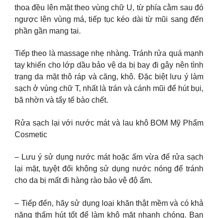
thoa đều lên mặt theo vùng chữ U, từ phía cằm sau đó
ngược lên vùng má, tiếp tục kéo dài từ mũi sang đến
phần gần mang tai.
Tiếp theo là massage nhẹ nhàng. Tránh rửa quá mạnh
tay khiến cho lớp dầu bảo vệ da bị bay đi gây nên tình
trạng da mặt thô ráp và căng, khô. Đặc biệt lưu ý làm
sạch ở vùng chữ T, nhất là trán và cánh mũi để hút bụi,
bã nhờn và tẩy tế bào chết.
Rửa sạch lại với nước mát và lau khô BOM Mỹ Phẩm
Cosmetic
– Lưu ý sử dụng nước mát hoặc ấm vừa để rửa sạch
lại mặt, tuyệt đối không sử dụng nước nóng để tránh
cho da bị mất đi hàng rào bảo vệ độ ẩm.
– Tiếp đến, hãy sử dụng loại khăn thật mềm và có khả
năng thấm hút tốt để làm khô mặt nhanh chóng. Bạn