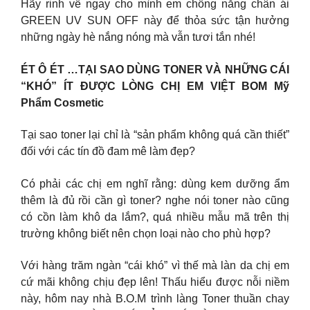
Hãy rinh về ngay cho mình em chống nắng chân ái
GREEN UV SUN OFF này để thỏa sức tận hưởng
những ngày hè nắng nóng mà vẫn tươi tắn nhé!
ÉT Ô ÉT …TẠI SAO DÙNG TONER VÀ NHỮNG CÁI
“KHÓ” ÍT ĐƯỢC LÒNG CHỊ EM VIỆT BOM Mỹ
Phẩm Cosmetic
Tại sao toner lại chỉ là “sản phẩm không quá cần thiết”
đối với các tín đồ đam mê làm đẹp?
Có phải các chị em nghĩ rằng: dùng kem dưỡng ẩm
thêm là đủ rồi cần gì toner? nghe nói toner nào cũng
có cồn làm khô da lắm?, quá nhiều mẫu mã trên thị
trường không biết nên chọn loại nào cho phù hợp?
Với hàng trăm ngàn “cái khó” vì thế mà làn da chị em
cứ mãi không chịu đẹp lên! Thấu hiểu được nỗi niềm
này, hôm nay nhà B.O.M trình làng Toner thuần chay