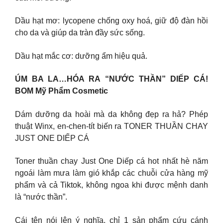
Dầu hạt mơ: lycopene chống oxy hoá, giữ độ đàn hồi
cho da và giúp da tràn đầy sức sống.
Dầu hạt mắc cơ: dưỡng ẩm hiệu quả.
ÚM BA LA…HÓA RA “NƯỚC THẦN” DIẾP CÁ!
BOM Mỹ Phẩm Cosmetic
Dám dưỡng da hoài mà da không đẹp ra hả? Phép
thuật Winx, en-chen-tít biến ra TONER THUẦN CHAY
JUST ONE DIẾP CÁ
Toner thuần chay Just One Diếp cá hot nhất hè năm
ngoái làm mưa làm gió khắp các chuỗi cửa hàng mỹ
phẩm và cả Tiktok, không ngoa khi được mệnh danh
là “nước thần”.
Cái tên nói lên ý nghĩa, chỉ 1 sản phẩm cứu cánh