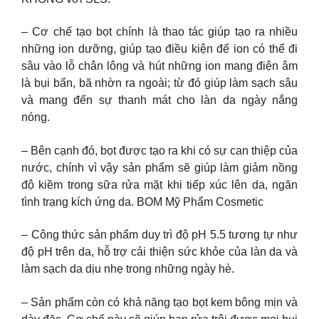
– Cơ chế tạo bọt chính là thao tác giúp tạo ra nhiều
những ion dưỡng, giúp tạo điều kiện để ion có thể đi
sâu vào lỗ chân lông và hút những ion mang điện âm
là bụi bẩn, bã nhờn ra ngoài; từ đó giúp làm sạch sâu
và mang đến sự thanh mát cho làn da ngày nắng
nóng.
– Bên cạnh đó, bọt được tạo ra khi có sự can thiệp của
nước, chính vì vậy sản phẩm sẽ giúp làm giảm nồng
độ kiềm trong sữa rửa mặt khi tiếp xúc lên da, ngăn
tình trạng kích ứng da. BOM Mỹ Phẩm Cosmetic
– Công thức sản phẩm duy trì độ pH 5.5 tương tự như
độ pH trên da, hỗ trợ cải thiện sức khỏe của làn da và
làm sạch da dịu nhẹ trong những ngày hè.
– Sản phẩm còn có khả năng tạo bọt kem bông mịn và