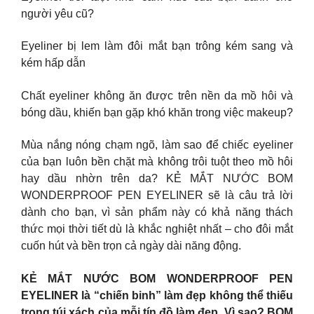
người yêu cũ?
Eyeliner bị lem làm đôi mắt bạn trông kém sang và
kém hấp dẫn
Chất eyeliner không ăn được trên nền da mồ hôi và
bóng dầu, khiến bạn gặp khó khăn trong việc makeup?
Mùa nắng nóng chạm ngõ, làm sao để chiếc eyeliner
của bạn luôn bền chặt mà không trôi tuột theo mồ hôi
hay dầu nhờn trên da? KẺ MẮT NƯỚC BOM
WONDERPROOF PEN EYELINER sẽ là câu trả lời
dành cho bạn, vì sản phẩm này có khả năng thách
thức mọi thời tiết dù là khắc nghiệt nhất – cho đôi mắt
cuốn hút và bền trọn cả ngày dài năng động.
KẺ MẮT NƯỚC BOM WONDERPROOF PEN
EYELINER là “chiến binh” làm đẹp không thể thiếu
trong túi xách của mỗi tín đồ làm đẹp. Vì sao? BOM