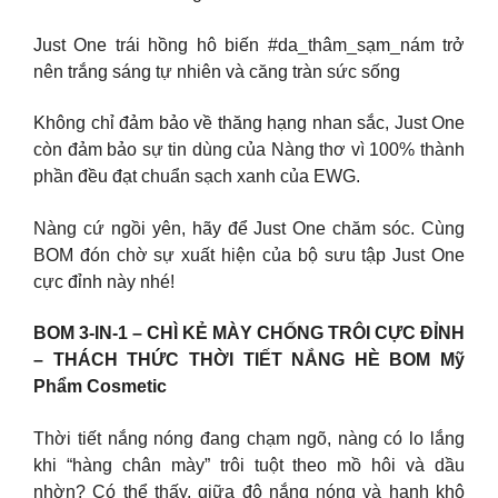
Just One trái hồng hô biến #da_thâm_sạm_nám trở
nên trắng sáng tự nhiên và căng tràn sức sống
Không chỉ đảm bảo về thăng hạng nhan sắc, Just One
còn đảm bảo sự tin dùng của Nàng thơ vì 100% thành
phần đều đạt chuẩn sạch xanh của EWG.
Nàng cứ ngồi yên, hãy để Just One chăm sóc. Cùng
BOM đón chờ sự xuất hiện của bộ sưu tập Just One
cực đỉnh này nhé!
BOM 3-IN-1 – CHÌ KẺ MÀY CHỐNG TRÔI CỰC ĐỈNH
– THÁCH THỨC THỜI TIẾT NẮNG HÈ BOM Mỹ
Phẩm Cosmetic
Thời tiết nắng nóng đang chạm ngõ, nàng có lo lắng
khi “hàng chân mày” trôi tuột theo mồ hôi và dầu
nhờn? Có thể thấy, giữa độ nắng nóng và hanh khô