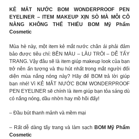
KẺ MẮT NƯỚC BOM WONDERPROOF PEN
EYELINER – ITEM MAKEUP XỊN SÒ MÀ MỖI CÔ
NÀNG KHÔNG THỂ THIẾU BOM Mỹ Phẩm
Cosmetic
Mùa hè này, một item kẻ mắt nước chân ái phải đảm
bảo được tiêu chí: BỀN MÀU – LÂU TRÔI – DỄ TẨY
TRANG. Vậy đâu sẽ là item giúp makeup look của bạn
trở nên ấn tượng và thu hút nhất trong mắt người đối
diện mùa nắng nóng này? Hãy để BOM trả lời giúp
bạn nhé! Vì KẺ MẮT NƯỚC BOM WONDERPROOF
PEN EYELINER sẽ chính là item giúp bạn tỏa sáng dù
có nắng nóng, dầu nhờn hay mồ hôi đấy!
– Đầu bút thanh mảnh và mềm mại
– Rất dễ dàng tẩy trang và làm sạch
BOM Mỹ Phẩm
Cosmetic