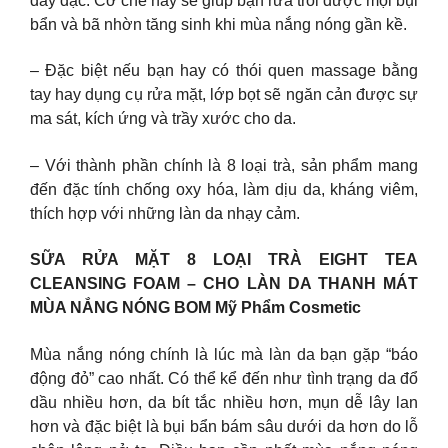
dày đặc. Cơ chế này sẽ giúp bạn rửa trôi được mọi bụi
bẩn và bã nhờn tăng sinh khi mùa nắng nóng gần kề.
– Đặc biệt nếu bạn hay có thói quen massage bằng
tay hay dụng cụ rửa mặt, lớp bọt sẽ ngăn cản được sự
ma sát, kích ứng và trầy xước cho da.
– Với thành phần chính là 8 loại trà, sản phẩm mang
đến đặc tính chống oxy hóa, làm dịu da, kháng viêm,
thích hợp với những làn da nhạy cảm.
SỮA RỬA MẶT 8 LOẠI TRÀ EIGHT TEA
CLEANSING FOAM – CHO LÀN DA THANH MÁT
MÙA NẮNG NÓNG BOM Mỹ Phẩm Cosmetic
Mùa nắng nóng chính là lúc mà làn da bạn gặp “báo
động đỏ” cao nhất. Có thể kể đến như tình trạng da đổ
dầu nhiều hơn, da bít tắc nhiều hơn, mụn dễ lây lan
hơn và đặc biệt là bụi bẩn bám sâu dưới da hơn do lỗ