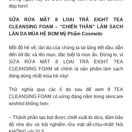
đẹp hơn!
SỮA RỬA MẶT 8 LOẠI TRÀ EIGHT TEA
CLEANSING FOAM – “CHIẾN THẦN” LÀM SẠCH
LÀN DA MÙA HÈ BOM Mỹ Phẩm Cosmetic
Mỗi độ hè về, làn da của chúng ta lại tăng tiết dầu, dẫn
đến bít tắc và lên mụn, đặc biệt là mụn ẩn. Đừng lo, vì
SỮA RỬA MẶT 8 LOẠI TRÀ EIGHT TEA
CLEANSING FOAM sẽ chính là sản phẩm làm sạch
đáng dùng nhất mùa hè này!
Thử nghía qua các lí do sau để xem 8 TEA
CLEANSING FOAM có xứng đáng nằm trong skincare
wishlist không hen:
– Thành phần tạo bọt được chiết xuất từ dừa, đảm bảo
độ nhẹ dịu và trải nghiệm rửa mặt dễ-chịu-nhất! Nói
KHÔNG với SLS.