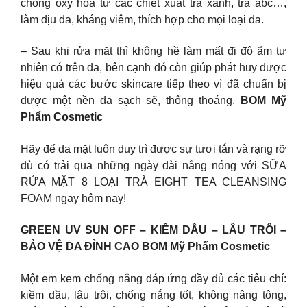
chống oxy hóa từ các chiết xuất trà xanh, trà abc…,
làm dịu da, kháng viêm, thích hợp cho mọi loại da.
– Sau khi rửa mặt thì không hề làm mất đi độ ẩm tự
nhiên có trên da, bên cạnh đó còn giúp phát huy được
hiệu quả các bước skincare tiếp theo vì đã chuẩn bị
được một nền da sạch sẽ, thông thoáng.
BOM Mỹ
Phẩm Cosmetic
Hãy để da mặt luôn duy trì được sự tươi tắn và rạng rỡ
dù có trải qua những ngày dài nắng nóng với SỮA
RỬA MẶT 8 LOẠI TRÀ EIGHT TEA CLEANSING
FOAM ngay hôm nay!
GREEN UV SUN OFF – KIỀM DẦU – LÂU TRÔI –
BẢO VỆ DA ĐỈNH CAO BOM Mỹ Phẩm Cosmetic
Một em kem chống nắng đáp ứng đầy đủ các tiêu chí:
kiềm dầu, lâu trôi, chống nắng tốt, không nâng tông,