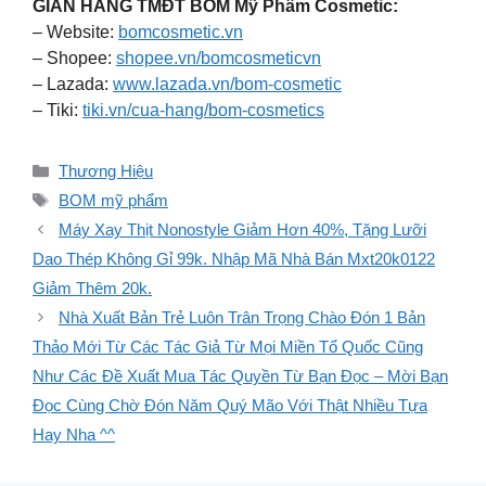
GIAN HÀNG TMĐT BOM Mỹ Phẩm Cosmetic:
– Website:
bomcosmetic.vn
– Shopee:
shopee.vn/bomcosmeticvn
– Lazada:
www.lazada.vn/bom-cosmetic
– Tiki:
tiki.vn/cua-hang/bom-cosmetics
Danh
Thương Hiệu
mục
Thẻ
BOM mỹ phẩm
Máy Xay Thịt Nonostyle Giảm Hơn 40%, Tặng Lưỡi
Dao Thép Không Gỉ 99k. Nhập Mã Nhà Bán Mxt20k0122
Giảm Thêm 20k.
Nhà Xuất Bản Trẻ Luôn Trân Trọng Chào Đón 1 Bản
Thảo Mới Từ Các Tác Giả Từ Mọi Miền Tổ Quốc Cũng
Như Các Đề Xuất Mua Tác Quyền Từ Bạn Đọc – Mời Bạn
Đọc Cùng Chờ Đón Năm Quý Mão Với Thật Nhiều Tựa
Hay Nha ^^