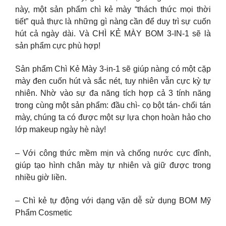
này, một sản phẩm chì kẻ mày “thách thức mọi thời
tiết” quả thực là những gì nàng cần để duy trì sự cuốn
hút cả ngày dài. Và CHÌ KẺ MÀY BOM 3-IN-1 sẽ là
sản phẩm cực phù hợp!
Sản phẩm Chì Kẻ Mày 3-in-1 sẽ giúp nàng có một cặp
mày đen cuốn hút và sắc nét, tuy nhiên vẫn cực kỳ tự
nhiên. Nhờ vào sự đa năng tích hợp cả 3 tính năng
trong cùng một sản phẩm: đầu chì- cọ bột tán- chổi tán
mày, chúng ta có được một sự lựa chọn hoàn hảo cho
lớp makeup ngày hè này!
– Với công thức mềm mịn và chống nước cực đỉnh,
giúp tạo hình chân mày tự nhiên và giữ được trong
nhiều giờ liền.
– Chì kẻ tự động với dạng vặn dễ sử dụng BOM Mỹ
Phẩm Cosmetic