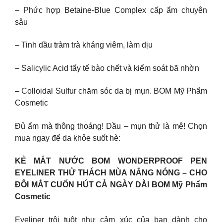
– Phức hợp Betaine-Blue Complex cấp ẩm chuyên
sâu
– Tinh dầu tràm trà kháng viêm, làm dịu
– Salicylic Acid tẩy tế bào chết và kiểm soát bã nhờn
– Colloidal Sulfur chăm sóc da bị mụn. BOM Mỹ Phẩm
Cosmetic
Đủ ẩm mà thông thoáng! Dầu – mụn thử là mê! Chọn
mua ngay để da khỏe suốt hè:
KẺ MẮT NƯỚC BOM WONDERPROOF PEN
EYELINER THỬ THÁCH MÙA NẮNG NÓNG – CHO
ĐÔI MẮT CUỐN HÚT CẢ NGÀY DÀI BOM Mỹ Phẩm
Cosmetic
Eyeliner trôi tuột như cảm xúc của bạn dành cho