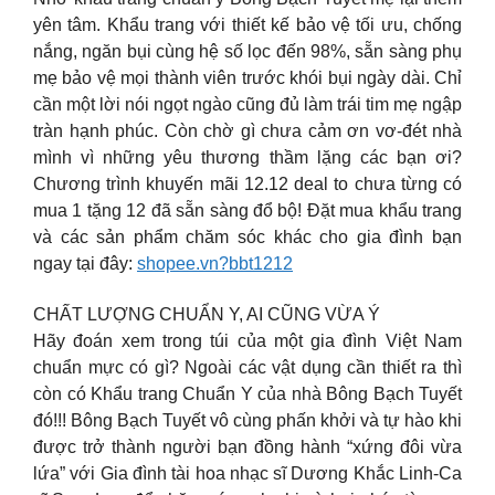
yên tâm. Khẩu trang với thiết kế bảo vệ tối ưu, chống
nắng, ngăn bụi cùng hệ số lọc đến 98%, sẵn sàng phụ
mẹ bảo vệ mọi thành viên trước khói bụi ngày dài. Chỉ
cần một lời nói ngọt ngào cũng đủ làm trái tim mẹ ngập
tràn hạnh phúc. Còn chờ gì chưa cảm ơn vơ-đét nhà
mình vì những yêu thương thầm lặng các bạn ơi?
Chương trình khuyến mãi 12.12 deal to chưa từng có
mua 1 tặng 12 đã sẵn sàng đổ bộ! Đặt mua khẩu trang
và các sản phẩm chăm sóc khác cho gia đình bạn
ngay tại đây:
shopee.vn?bbt1212
CHẤT LƯỢNG CHUẨN Y, AI CŨNG VỪA Ý
Hãy đoán xem trong túi của một gia đình Việt Nam
chuẩn mực có gì? Ngoài các vật dụng cần thiết ra thì
còn có Khẩu trang Chuẩn Y của nhà Bông Bạch Tuyết
đó!!! Bông Bạch Tuyết vô cùng phấn khởi và tự hào khi
được trở thành người bạn đồng hành “xứng đôi vừa
lứa” với Gia đình tài hoa nhạc sĩ Dương Khắc Linh-Ca