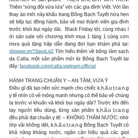
Thêm “xứng đôi vừa lứa” với các gia đình Việt. Với lần
thay áo mới này khẩu trang Bông Bạch Tuyết hứa hẹn
sẽ tiếp tục đồng hành, bảo vệ mọi thành viên gia đình
trước khói bụi ngày dài. ️ Black Friday tới, cùng nhau í
ới săn sale với chương trình mua 1 tặng 1 cùng cơn
mưa quà tặng hấp dẫn đang đợi bạn khám phá tại:
shopee.vn?3qxxLg2
Tìm hiểu thêm về bông làm sạch
da Calla, một sản phẩm mới từ Bông Bạch Tuyết tại
đây:
facebook.com/calla.vietnam.official
HÀNH TRANG CHUẨN Y – AN TÂM, VỪA Ý
Điều gì đã tạo nên sức mạnh cho chiếc k.h.ẩ.u t.r.a.n.g
y tế nhìn có vẻ mỏng manh nhưng có thể bảo vệ chúng
ta trước vi khuẩn và khói bụi ngày dài? Trước khi đến
tay người tiêu dùng, từng sản phẩm k.h.ẩ.u t.r.a.n.g
đều phải đạt chuẩn y tế: – KHÔNG THẤM NƯỚC: nhờ
lớp vải không dệt, k.h.ẩ.u t.r.a.n.g Bông Bạch Tuyết có
khả năng kháng nước, ngăn cản hiệu quả các giọt