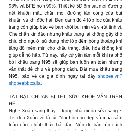
98% và BFE hơn 99%. Thiết kế 5D ôm sát mọi đường
nét khuôn mặt, chặn mọi đường tấn công của bụi
khuẩn và khí độc hại. Bên cạnh đó 4 lớp lọc của khẩu
trang còn giúp bảo vệ bạn khỏi bụi mịn và vi-rút tinh vi.
Che chắn kín đáo nhưng khẩu trang lại không gây khó
chịu cho người sử dụng nhờ lớp đệm bông thoáng khí
tăng độ mềm mịn cho khẩu trang, điều hòa không khí
giúp dễ hô hấp. Từ nay, hãy cứ yên tâm mỗi khi ra phố
bởi khẩu trang N95 sẽ giúp bạn luôn an toàn nhưng
vẫn thật dễ chịu và phong cách. Đặt mua khẩu trang
N95, bảo vệ cả gia đình ngay tại đây
shopee.vn?
shopeebbtcalla
.
TẤT BẬT CHUẨN BỊ TẾT, SỨC KHỎE VẪN TRÊN
HẾT
Nghe Xuân sang thấy… trong nhà muốn sửa sang ~
Tết đến Xuân về là lúc “đại hội dọn dẹp và mua sắm
toàn dân” chính thức bắt đầu. Nên dù bận rộn cách