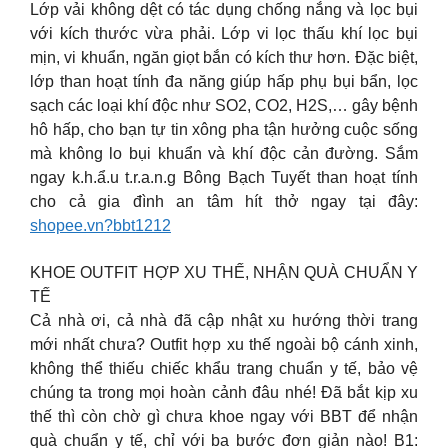
Lớp vải không dệt có tác dụng chống nắng và lọc bụi
với kích thước vừa phải. Lớp vi lọc thấu khí lọc bụi
mịn, vi khuẩn, ngăn giọt bắn có kích thư hơn. Đặc biệt,
lớp than hoạt tính đa năng giúp hấp phụ bụi bẩn, lọc
sạch các loại khí độc như SO2, CO2, H2S,… gây bệnh
hô hấp, cho bạn tự tin xông pha tận hưởng cuộc sống
mà không lo bụi khuẩn và khí độc cản đường. Sắm
ngay k.h.ẩ.u t.r.a.n.g Bông Bạch Tuyết than hoạt tính
cho cả gia đình an tâm hít thở ngay tại đây:
shopee.vn?bbt1212
KHOE OUTFIT HỢP XU THẾ, NHẬN QUÀ CHUẨN Y
TẾ
Cả nhà ơi, cả nhà đã cập nhật xu hướng thời trang
mới nhất chưa? Outfit hợp xu thế ngoài bộ cánh xinh,
không thể thiếu chiếc khẩu trang chuẩn y tế, bảo vệ
chúng ta trong mọi hoàn cảnh đâu nhé! Đã bắt kịp xu
thế thì còn chờ gì chưa khoe ngay với BBT để nhận
quà chuẩn y tế, chỉ với ba bước đơn giản nào! B1: