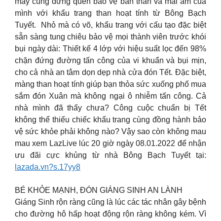
mấy cũng đừng quên bảo vệ bản thân và mái ấm của
mình với khẩu trang than hoạt tính từ Bông Bạch
Tuyết. ️ Nhỏ mà có võ, khẩu trang với cấu tạo đặc biệt
sẵn sàng tung chiêu bảo vệ mọi thành viên trước khói
bụi ngày dài: Thiết kế 4 lớp với hiệu suất lọc đến 98%
chặn đứng đường tấn công của vi khuẩn và bụi mịn,
cho cả nhà an tâm dọn dẹp nhà cửa đón Tết. Đặc biệt,
màng than hoạt tính giúp bạn thỏa sức xuống phố mua
sắm đón Xuân mà không ngại ô nhiễm tấn công. Cả
nhà mình đã thấy chưa? Công cuộc chuẩn bị Tết
không thể thiếu chiếc khẩu trang cùng đồng hành bảo
vệ sức khỏe phải không nào? Vậy sao còn không mau
mau xem LazLive lúc 20 giờ ngày 08.01.2022 để nhận
ưu đãi cực khủng từ nhà Bông Bạch Tuyết tại:
lazada.vn?s.17yy8
BÉ KHỎE MẠNH, ĐÓN GIÁNG SINH AN LÀNH
Giáng Sinh rộn ràng cũng là lúc các tác nhân gây bệnh
cho đường hô hấp hoạt động rộn ràng không kém. Vì