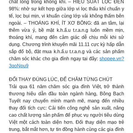
chất lỏng trong không khí. – HIỆU SUẤT LỌC ĐẾN
98%: nhờ sự kết hợp giữa lớp vi lọc thấu khí chuẩn y
tế, lọc bụi mịn, vi khuẩn cùng lớp vải không thấm bên
ngoài. – THOÁNG KHÍ, ÍT XƠ BÔNG: đã an tâm, lại
thêm vừa ý, bề mặt k.h.ẩ.u t.r.a.n.g luôn mềm mịn,
thoáng khí, mang đến cảm giác dễ chịu mỗi khi sử
dụng. Chương trình khuyến mãi 11.11 cực kỳ hấp dẫn
sắp đổ bộ, đặt mua k.h.ẩ.u t.r.a.n.g và các sản phẩm
chăm sóc khác cho gia đình ngay tại đây:
shopee.vn?
3qoNpu9
ĐỔI THAY ĐÚNG LÚC, ĐỂ CHĂM TỪNG CHÚT
Trải qua 61 năm chăm sóc gia đình Việt, trở thành
thương hiệu dẫn đầu toàn ngành hàng, Bông Bạch
Tuyết nay chuyển mình mạnh mẽ, mang đến nhiều
thay đổi tích cực: Cải tiến công nghệ sản xuất, nâng
cao chất lượng sản phẩm để phục vụ người tiêu dùng
Việt một cách toàn diện hơn. Đổi thay diện mạo trẻ
trung, bắt mắt hơn, tự tin đồng hành cùng các gia đình