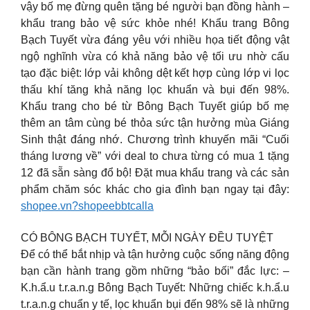
vậy bố mẹ đừng quên tặng bé người bạn đồng hành –
khẩu trang bảo vệ sức khỏe nhé! Khẩu trang Bông
Bạch Tuyết vừa đáng yêu với nhiều họa tiết động vật
ngộ nghĩnh vừa có khả năng bảo vệ tối ưu nhờ cấu
tạo đặc biệt: lớp vải không dệt kết hợp cùng lớp vi lọc
thấu khí tăng khả năng lọc khuẩn và bụi đến 98%.
Khẩu trang cho bé từ Bông Bạch Tuyết giúp bố mẹ
thêm an tâm cùng bé thỏa sức tận hưởng mùa Giáng
Sinh thật đáng nhớ. Chương trình khuyến mãi “Cuối
tháng lương về” với deal to chưa từng có mua 1 tặng
12 đã sẵn sàng đổ bộ! Đặt mua khẩu trang và các sản
phẩm chăm sóc khác cho gia đình bạn ngay tại đây:
shopee.vn?shopeebbtcalla
CÓ BÔNG BẠCH TUYẾT, MỖI NGÀY ĐỀU TUYỆT
Để có thể bắt nhịp và tận hưởng cuộc sống năng động
bạn cần hành trang gồm những “bảo bối” đắc lực: –
K.h.ẩ.u t.r.a.n.g Bông Bạch Tuyết: Những chiếc k.h.ẩ.u
t.r.a.n.g chuẩn y tế, lọc khuẩn bụi đến 98% sẽ là những