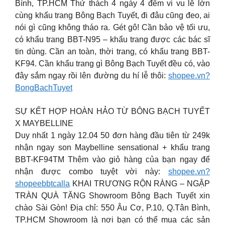
Bình, TP.HCM Thử thách 4 ngày 4 đêm vi vu lễ lớn
cùng khẩu trang Bông Bạch Tuyết, đi đâu cũng đeo, ai
nói gì cũng không tháo ra. Gét gô! Cần bảo vệ tối ưu,
có khẩu trang BBT-N95 – khẩu trang được các bác sĩ
tin dùng. Cần an toàn, thời trang, có khẩu trang BBT-
KF94. Cần khẩu trang gì Bông Bạch Tuyết đều có, vào
đây sắm ngay rồi lên đường du hí lễ thôi:
shopee.vn?
BongBachTuyet
SỰ KẾT HỢP HOÀN HẢO TỪ BÔNG BẠCH TUYẾT
X MAYBELLINE
Duy nhất 1 ngày 12.04 50 đơn hàng đầu tiên từ 249k
nhận ngay son Maybelline sensational + khẩu trang
BBT-KF94TM Thêm vào giỏ hàng của bạn ngay để
nhận được combo tuyệt vời này:
shopee.vn?
shopeebbtcalla
KHAI TRƯƠNG RỘN RÀNG – NGẬP
TRÀN QUÀ TẶNG Showroom Bông Bạch Tuyết xin
chào Sài Gòn! Địa chỉ: 550 Âu Cơ, P.10, Q.Tân Bình,
TP.HCM Showroom là nơi bạn có thể mua các sản