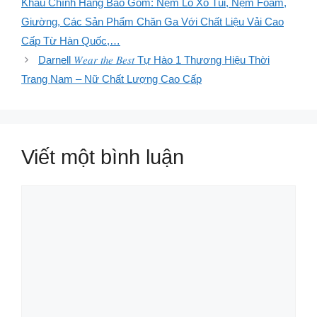
Khẩu Chính Hãng Bao Gồm: Nệm Lò Xo Túi, Nệm Foam,
Giường, Các Sản Phẩm Chăn Ga Với Chất Liệu Vải Cao
Cấp Từ Hàn Quốc,…
Darnell 𝑊𝑒𝑎𝑟 𝑡ℎ𝑒 𝐵𝑒𝑠𝑡 Tự Hào 1 Thương Hiệu Thời
Trang Nam – Nữ Chất Lượng Cao Cấp
Viết một bình luận
Bình
luận