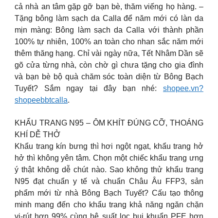
cả nhà an tâm gặp gỡ bạn bè, thăm viếng họ hàng. –
Tặng bông làm sạch da Calla để năm mới có làn da
mịn màng: Bông làm sạch da Calla với thành phần
100% tự nhiên, 100% an toàn cho nhan sắc năm mới
thêm thăng hạng. Chỉ vài ngày nữa, Tết Nhâm Dần sẽ
gõ cửa từng nhà, còn chờ gì chưa tặng cho gia đình
và bạn bè bộ quà chăm sóc toàn diện từ Bông Bạch
Tuyết? Sắm ngay tại đây bạn nhé:
shopee.vn?
shopeebbtcalla
.
KHẨU TRANG N95 – ÔM KHÍT ĐÚNG CỠ, THOÁNG
KHÍ DỄ THỞ
Khẩu trang kín bưng thì hơi ngột ngạt, khẩu trang hở
hở thì không yên tâm. Chọn một chiếc khẩu trang ưng
ý thật không dễ chút nào. Sao không thử khẩu trang
N95 đạt chuẩn y tế và chuẩn Châu Âu FFP3, sản
phẩm mới từ nhà Bông Bạch Tuyết? Cấu tạo thông
minh mang đến cho khẩu trang khả năng ngăn chặn
vi-rút hơn 99% cùng hệ suất lọc bụi khuẩn PFE hơn