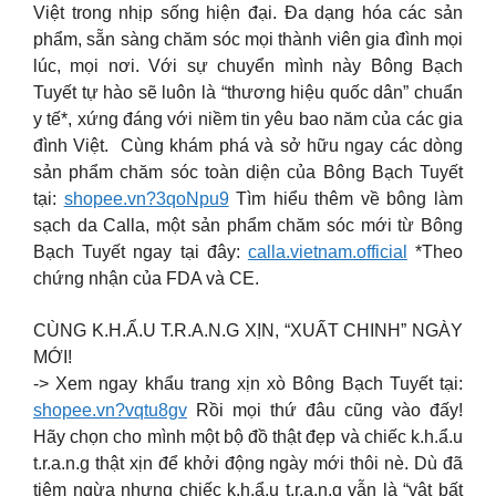
Việt trong nhịp sống hiện đại. Đa dạng hóa các sản
phẩm, sẵn sàng chăm sóc mọi thành viên gia đình mọi
lúc, mọi nơi. Với sự chuyển mình này Bông Bạch
Tuyết tự hào sẽ luôn là “thương hiệu quốc dân” chuẩn
y tế*, xứng đáng với niềm tin yêu bao năm của các gia
đình Việt. ️ Cùng khám phá và sở hữu ngay các dòng
sản phẩm chăm sóc toàn diện của Bông Bạch Tuyết
tại:
shopee.vn?3qoNpu9
Tìm hiểu thêm về bông làm
sạch da Calla, một sản phẩm chăm sóc mới từ Bông
Bạch Tuyết ngay tại đây:
calla.vietnam.official
*Theo
chứng nhận của FDA và CE.
CÙNG K.H.Ẩ.U T.R.A.N.G XỊN, “XUẤT CHINH” NGÀY
MỚI!
-> Xem ngay khẩu trang xịn xò Bông Bạch Tuyết tại:
shopee.vn?vqtu8gv
Rồi mọi thứ đâu cũng vào đấy!
Hãy chọn cho mình một bộ đồ thật đẹp và chiếc k.h.ẩ.u
t.r.a.n.g thật xịn để khởi động ngày mới thôi nè. Dù đã
tiêm ngừa nhưng chiếc k.h.ẩ.u t.r.a.n.g vẫn là “vật bất