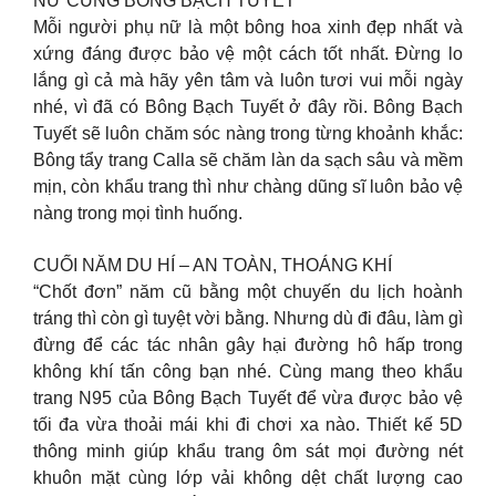
NỮ CÙNG BÔNG BẠCH TUYẾT
Mỗi người phụ nữ là một bông hoa xinh đẹp nhất và
xứng đáng được bảo vệ một cách tốt nhất. Đừng lo
lắng gì cả mà hãy yên tâm và luôn tươi vui mỗi ngày
nhé, vì đã có Bông Bạch Tuyết ở đây rồi. Bông Bạch
Tuyết sẽ luôn chăm sóc nàng trong từng khoảnh khắc:
Bông tẩy trang Calla sẽ chăm làn da sạch sâu và mềm
mịn, còn khẩu trang thì như chàng dũng sĩ luôn bảo vệ
nàng trong mọi tình huống.
CUỐI NĂM DU HÍ – AN TOÀN, THOÁNG KHÍ
“Chốt đơn” năm cũ bằng một chuyến du lịch hoành
tráng thì còn gì tuyệt vời bằng. Nhưng dù đi đâu, làm gì
đừng để các tác nhân gây hại đường hô hấp trong
không khí tấn công bạn nhé. Cùng mang theo khẩu
trang N95 của Bông Bạch Tuyết để vừa được bảo vệ
tối đa vừa thoải mái khi đi chơi xa nào. Thiết kế 5D
thông minh giúp khẩu trang ôm sát mọi đường nét
khuôn mặt cùng lớp vải không dệt chất lượng cao