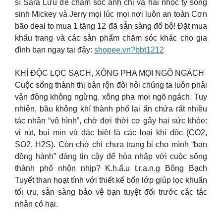
sĩ Sara Lưu để chăm sóc anh chị và hai nhóc tỳ song
sinh Mickey và Jerry mọi lúc mọi nơi luôn an toàn Cơn
bão deal to mua 1 tặng 12 đã sẵn sàng đổ bộ! Đặt mua
khẩu trang và các sản phẩm chăm sóc khác cho gia
đình bạn ngay tại đây:
shopee.vn?bbt1212
KHÍ ĐỘC LỌC SẠCH, XÔNG PHA MỌI NGÕ NGÁCH
Cuộc sống thành thị bận rộn đòi hỏi chúng ta luôn phải
vận động không ngừng, xông pha mọi ngõ ngách. Tuy
nhiên, bầu không khí thành phố lại ẩn chứa rất nhiều
tác nhân “vô hình”, chờ đợi thời cơ gây hại sức khỏe:
vi rút, bụi mịn và đặc biệt là các loại khí độc (CO2,
SO2, H2S). Còn chờ chi chưa trang bị cho mình “bạn
đồng hành” đáng tin cậy để hòa nhập với cuộc sống
thành phố nhộn nhịp? K.h.ẩ.u t.r.a.n.g Bông Bạch
Tuyết than hoạt tính với thiết kế bốn lớp giúp lọc khuẩn
tối ưu, sẵn sàng bảo vệ bạn tuyệt đối trước các tác
nhân có hại.