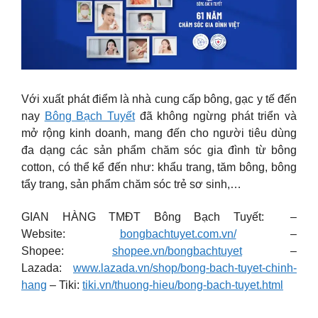
Với xuất phát điểm là nhà cung cấp bông, gạc y tế đến
nay
Bông Bạch Tuyết
đã không ngừng phát triển và
mở rộng kinh doanh, mang đến cho người tiêu dùng
đa dạng các sản phẩm chăm sóc gia đình từ bông
cotton, có thể kể đến như: khẩu trang, tăm bông, bông
tẩy trang, sản phẩm chăm sóc trẻ sơ sinh,…
GIAN HÀNG TMĐT Bông Bạch Tuyết: –
Website:
bongbachtuyet.com.vn/
–
Shopee:
shopee.vn/bongbachtuyet
–
Lazada:
www.lazada.vn/shop/bong-bach-tuyet-chinh-
hang
– Tiki:
tiki.vn/thuong-hieu/bong-bach-tuyet.html