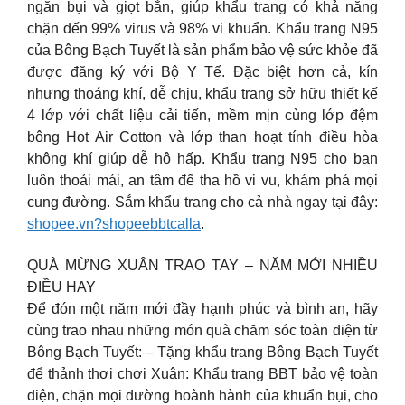
ngăn bụi và giọt bắn, giúp khẩu trang có khả năng
chặn đến 99% virus và 98% vi khuẩn. Khẩu trang N95
của Bông Bạch Tuyết là sản phẩm bảo vệ sức khỏe đã
được đăng ký với Bộ Y Tế. Đặc biệt hơn cả, kín
nhưng thoáng khí, dễ chịu, khẩu trang sở hữu thiết kế
4 lớp với chất liệu cải tiến, mềm mịn cùng lớp đệm
bông Hot Air Cotton và lớp than hoạt tính điều hòa
không khí giúp dễ hô hấp. Khẩu trang N95 cho bạn
luôn thoải mái, an tâm để tha hồ vi vu, khám phá mọi
cung đường. Sắm khẩu trang cho cả nhà ngay tại đây:
shopee.vn?shopeebbtcalla
.
QUÀ MỪNG XUÂN TRAO TAY – NĂM MỚI NHIỀU
ĐIỀU HAY
Để đón một năm mới đầy hạnh phúc và bình an, hãy
cùng trao nhau những món quà chăm sóc toàn diện từ
Bông Bạch Tuyết: – Tặng khẩu trang Bông Bạch Tuyết
để thảnh thơi chơi Xuân: Khẩu trang BBT bảo vệ toàn
diện, chặn mọi đường hoành hành của khuẩn bụi, cho