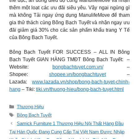
thể dục, ăn uống điều độ cùng ManulifeMove và nhận
thêm một loạt các ưu đãi siêu yêu. Vậy ngại ngùng gì
mà không Tải ngay ứng dụng ManulifeMove để tham
gia thử thách cùng Bông Bạch Tuyết và nhận ngay ưu
đãi giảm giá 30% cho các sản phẩm khẩu trang Y Tế
của Bông Bạch Tuyết.
Bông Bạch Tuyết FOR SUCCESS – ALL IN Bông
Bạch Tuyết GIAN HÀNG TMĐT Bông Bạch Tuyết: –
Website:
bongbachtuyet.com.vn/
–
Shopee:
shopee.vn/bongbachtuyet
–
Lazada:
www.lazada.vn/shop/bong-bach-tuyet-chinh-
hang
– Tiki:
tiki.vn/thuong-hieu/bong-bach-tuyet.html
Danh
Thương Hiệu
mục
Thẻ
Bông Bạch Tuyết
Samick Furniture 1 Thương Hiệu Nội Thất Hàng Đầu
Tại Hàn Quốc Đang Cung Cấp Tại Việt Nam Được Nhập