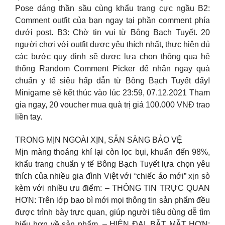
Pose dáng thần sầu cùng khẩu trang cực ngầu B2:
Comment outfit của bạn ngay tại phần comment phía
dưới post. B3: Chờ tin vui từ Bông Bạch Tuyết. 20
người chơi với outfit được yêu thích nhất, thực hiện đủ
các bước quy định sẽ được lựa chọn thông qua hệ
thống Random Comment Picker để nhận ngay quà
chuẩn y tế siêu hấp dẫn từ Bông Bạch Tuyết đấy!
Minigame sẽ kết thúc vào lúc 23:59, 07.12.2021 Tham
gia ngay, 20 voucher mua quà trị giá 100.000 VNĐ trao
liền tay.
TRONG MỊN NGOÀI XỊN, SẴN SÀNG BẢO VỆ
Mịn màng thoáng khí lại còn lọc bụi, khuẩn đến 98%,
khẩu trang chuẩn y tế Bông Bạch Tuyết lựa chọn yêu
thích của nhiều gia đình Việt với “chiếc áo mới” xịn sò
kèm với nhiều ưu điểm: – THÔNG TIN TRỰC QUAN
HƠN: Trên lớp bao bì mới mọi thông tin sản phẩm đều
được trình bày trực quan, giúp người tiêu dùng dễ tìm
hiểu hơn về sản phẩm. – HIỆN ĐẠI, BẮT MẮT HƠN: