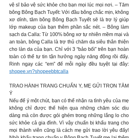
vệ sĩ bảo vệ sức khỏe cho bạn mọi lúc mọi nơi. – Tăm
bông Bông Bạch Tuyết: Với đầu bông chắc mịn, không
xơ dính, tăm bông Bông Bạch Tuyết sẽ là trợ lý giúp
lớp makeup của bạn thêm phần sắc nét. – Bông làm
sạch da Calla: Từ 100% bông xơ tự nhiên mềm mại và
an toàn, bông Calla là trợ thủ chăm da siêu thân thiện
cho làn da của bạn. Chỉ với 3 “bảo bối” trên bạn hoàn
toàn có thể tự tin tận hưởng ngày năng động rồi đấy.
Rinh ngay các “em” để mỗi ngày đều tuyệt tại đây:
shopee.vn?shopeebbtcalla
TRAO HÀNH TRANG CHUẨN Y, MẸ GỬI TRỌN TÂM
Ý
Nếu để ý một chút, bạn có thể nhận ra tình yêu của mẹ
không chỉ được thể hiện qua những chăm sóc dịu
dàng mà còn được gói ghém trong những lắng lo cho
sức khỏe cả gia đình. Vì vậy chuẩn bị khẩu trang cho
mọi thành viên cũng là cách mẹ gửi trao lời yêu đấy!
Nhờ khẩu trang chuẩn y Bông Bạch Tuyết mẹ lại thêm