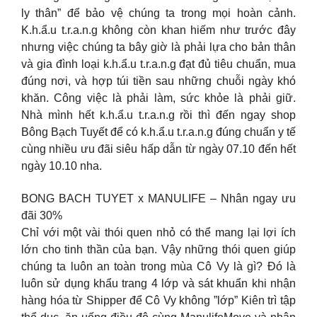
ly thân” để bảo vệ chúng ta trong mọi hoàn cảnh.
K.h.ẩ.u t.r.a.n.g không còn khan hiếm như trước đây
nhưng việc chúng ta bây giờ là phải lựa cho bản thân
và gia đình loại k.h.ẩ.u t.r.a.n.g đạt đủ tiêu chuẩn, mua
đúng nơi, và hợp túi tiền sau những chuỗi ngày khó
khăn. Công việc là phải làm, sức khỏe là phải giữ.
Nhà mình hết k.h.ẩ.u t.r.a.n.g rồi thì đến ngay shop
Bông Bạch Tuyết để có k.h.ẩ.u t.r.a.n.g đúng chuẩn y tế
cùng nhiều ưu đãi siêu hấp dẫn từ ngày 07.10 đến hết
ngày 10.10 nha.
BONG BACH TUYET x MANULIFE – Nhân ngay ưu
đãi 30%
Chỉ với một vài thói quen nhỏ có thể mang lại lợi ích
lớn cho tinh thần của bạn. Vậy những thói quen giúp
chúng ta luôn an toàn trong mùa Cô Vy là gì? Đó là
luôn sử dụng khẩu trang 4 lớp và sát khuẩn khi nhận
hàng hóa từ Shipper để Cô Vy không ”lớp” Kiên trì tập