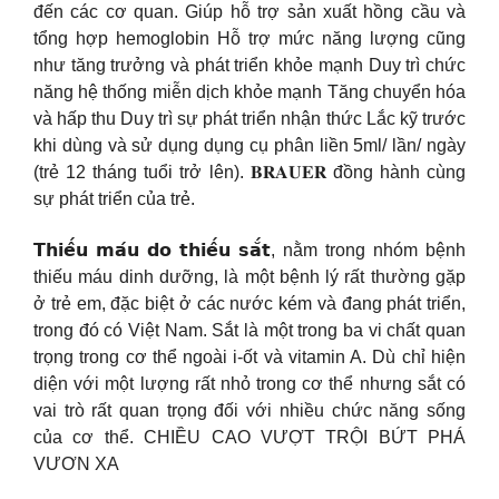
đến các cơ quan. Giúp hỗ trợ sản xuất hồng cầu và
tổng hợp hemoglobin Hỗ trợ mức năng lượng cũng
như tăng trưởng và phát triển khỏe mạnh Duy trì chức
năng hệ thống miễn dịch khỏe mạnh Tăng chuyển hóa
và hấp thu Duy trì sự phát triển nhận thức Lắc kỹ trước
khi dùng và sử dụng dụng cụ phân liền 5ml/ lần/ ngày
(trẻ 12 tháng tuổi trở lên). 𝐁𝐑𝐀𝐔𝐄𝐑 đồng hành cùng
sự phát triển của trẻ.
𝗧𝗵𝗶𝗲̂́𝘂 𝗺𝗮́𝘂 𝗱𝗼 𝘁𝗵𝗶𝗲̂́𝘂 𝘀𝗮̆́𝘁, nằm trong nhóm bệnh
thiếu máu dinh dưỡng, là một bệnh lý rất thường gặp
ở trẻ em, đặc biệt ở các nước kém và đang phát triển,
trong đó có Việt Nam. Sắt là một trong ba vi chất quan
trọng trong cơ thể ngoài i-ốt và vitamin A. Dù chỉ hiện
diện với một lượng rất nhỏ trong cơ thể nhưng sắt có
vai trò rất quan trọng đối với nhiều chức năng sống
của cơ thể. CHIỀU CAO VƯỢT TRỘI BỨT PHÁ
VƯƠN XA