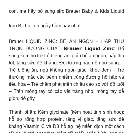
con, mẹ hãy bổ sung siro Brauer Baby & Kids Liquid
Iron B cho con ngày hôm nay nha!
Brauer LIQUID ZINC: BÉ ĂN NGON – HẤP THU
TRỌN DƯỠNG CHẤT 𝗕𝗿𝗮𝘂𝗲𝗿 𝗟𝗶𝗾𝘂𝗶𝗱 𝗭𝗶𝗻𝗰: Bổ
sung kẽm hỗ trợ trẻ biếng ăn, giúp bé ăn ngon, hấp thu
tốt, tăng sức đề kháng. Đối tượng nào nên bổ sung: –
Trẻ biếng ăn, ngủ không ngon giấc, khóc đêm – Trẻ
thường mắc các bệnh nhiễm trùng đường hô hấp và
tiêu hóa – Trẻ chậm phát triển chiều cao so với độ tuổi
– Trên móng tay có các vệt trắng nhỏ, móng tay dễ
giòn, dễ gãy
Thành phần: Kẽm glycinate (kẽm hoạt tính sinh học):
hỗ trợ tổng hợp protein, tăng vị giác, tăng sức đề
kháng Vitamin C và D3 hỗ trợ hệ miễn dịch một cách