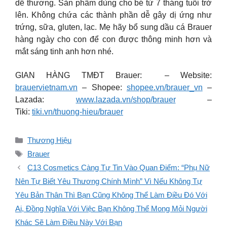
dễ thương. Sản phẩm dùng cho bé từ 7 tháng tuổi trở
lên. Không chứa các thành phần dễ gây dị ứng như
trứng, sữa, gluten, lạc. Mẹ hãy bổ sung dầu cá Brauer
hàng ngày cho con để con được thông minh hơn và
mắt sáng tinh anh hơn nhé.
GIAN HÀNG TMĐT Brauer: – Website:
brauervietnam.vn
– Shopee:
shopee.vn/brauer_vn
–
Lazada:
www.lazada.vn/shop/brauer
–
Tiki:
tiki.vn/thuong-hieu/brauer
Danh
Thương Hiệu
mục
Thẻ
Brauer
C13 Cosmetics Càng Tự Tin Vào Quan Điểm: “Phụ Nữ
Nên Tự Biết Yêu Thương Chính Mình” Vì Nếu Không Tự
Yêu Bản Thân Thì Bạn Cũng Không Thể Làm Điều Đó Với
Ai, Đồng Nghĩa Với Việc Bạn Không Thể Mong Mỏi Người
Khác Sẽ Làm Điều Này Với Bạn