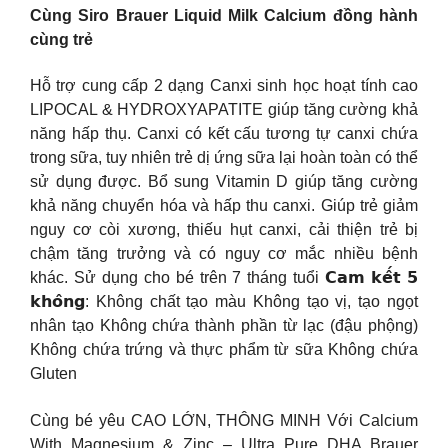
Cùng Siro Brauer Liquid Milk Calcium đồng hành
cùng trẻ
Hỗ trợ cung cấp 2 dạng Canxi sinh học hoạt tính cao
LIPOCAL & HYDROXYAPATITE giúp tăng cường khả
năng hấp thụ. Canxi có kết cấu tương tự canxi chứa
trong sữa, tuy nhiên trẻ dị ứng sữa lại hoàn toàn có thể
sử dụng được. Bổ sung Vitamin D giúp tăng cường
khả năng chuyển hóa và hấp thu canxi. Giúp trẻ giảm
nguy cơ còi xương, thiếu hụt canxi, cải thiện trẻ bị
chậm tăng trưởng và có nguy cơ mắc nhiều bệnh
khác. Sử dụng cho bé trên 7 tháng tuổi 𝗖𝗮𝗺 𝗸𝗲̂́𝘁 𝟱
𝗸𝗵𝗼̂𝗻𝗴: Không chất tạo màu Không tạo vị, tạo ngọt
nhân tạo Không chứa thành phần từ lạc (đậu phộng)
Không chứa trứng và thực phẩm từ sữa Không chứa
Gluten
Cùng bé yêu CAO LỚN, THÔNG MINH Với Calcium
With Magnesium & Zinc – Ultra Pure DHA Brauer