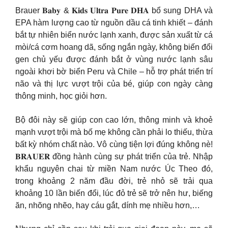
Brauer 𝐁𝐚𝐛𝐲 & 𝐊𝐢𝐝𝐬 𝐔𝐥𝐭𝐫𝐚 𝐏𝐮𝐫𝐞 𝐃𝐇𝐀 bổ sung DHA và
EPA hàm lượng cao từ nguồn dầu cá tinh khiết – đánh
bắt tự nhiên biển nước lạnh xanh, được sản xuất từ cá
mòi/cá cơm hoang dã, sống ngắn ngày, không biến đổi
gen chủ yếu được đánh bắt ở vùng nước lạnh sâu
ngoài khơi bờ biển Peru và Chile – hỗ trợ phát triển trí
não và thị lực vượt trội của bé, giúp con ngày càng
thông minh, học giỏi hơn.
Bộ đôi này sẽ giúp con cao lớn, thông minh và khoẻ
mạnh vượt trội mà bố mẹ không cần phải lo thiếu, thừa
bất kỳ nhóm chất nào. Vô cùng tiện lợi đúng không nè!
𝐁𝐑𝐀𝐔𝐄𝐑 đồng hành cùng sự phát triển của trẻ. Nhập
khẩu nguyên chai từ miền Nam nước Úc Theo đó,
trong khoảng 2 năm đầu đời, trẻ nhỏ sẽ trải qua
khoảng 10 lần biến đổi, lúc đỏ trẻ sẽ trở nên hư, biếng
ăn, nhõng nhẽo, hay cáu gắt, dính mẹ nhiều hơn,…