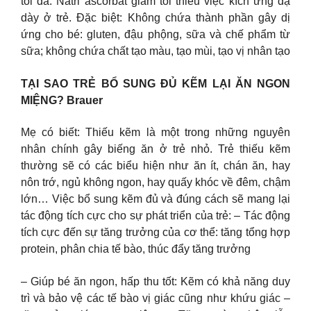
tối đa. Natri ascorbat giảm tối thiểu việc kích ứng dạ
dày ở trẻ. Đặc biệt: Không chứa thành phần gây dị
ứng cho bé: gluten, đậu phộng, sữa và chế phẩm từ
sữa; không chứa chất tạo màu, tạo mùi, tạo vị nhân tạo
TẠI SAO TRẺ BỔ SUNG ĐỦ KẼM LẠI ĂN NGON
MIỆNG? Brauer
Mẹ có biết: Thiếu kẽm là một trong những nguyên
nhân chính gây biếng ăn ở trẻ nhỏ. Trẻ thiếu kẽm
thường sẽ có các biểu hiện như ăn ít, chán ăn, hay
nôn trớ, ngủ không ngon, hay quấy khóc về đêm, chậm
lớn… Việc bổ sung kẽm đủ và đúng cách sẽ mang lại
tác động tích cực cho sự phát triển của trẻ: – Tác động
tích cực đến sự tăng trưởng của cơ thể: tăng tổng hợp
protein, phân chia tế bào, thúc đẩy tăng trưởng
– Giúp bé ăn ngon, hấp thu tốt: Kẽm có khả năng duy
trì và bảo vệ các tế bào vị giác cũng như khứu giác –