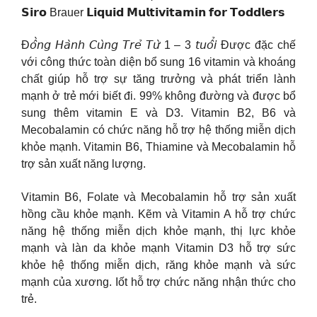
𝗦𝗶𝗿𝗼 Brauer 𝗟𝗶𝗾𝘂𝗶𝗱 𝗠𝘂𝗹𝘁𝗶𝘃𝗶𝘁𝗮𝗺𝗶𝗻 𝗳𝗼𝗿 𝗧𝗼𝗱𝗱𝗹𝗲𝗿𝘀
Đ𝘰̂̀𝘯𝘨 𝘏𝘢̀𝘯𝘩 𝘊𝘶̀𝘯𝘨 𝘛𝘳𝘦̉ 𝘛𝘶̛̀ 1 – 3 𝘵𝘶𝘰̂̉𝘪 Được đặc chế
với công thức toàn diện bổ sung 16 vitamin và khoáng
chất giúp hỗ trợ sự tăng trưởng và phát triển lành
mạnh ở trẻ mới biết đi. 99% không đường và được bổ
sung thêm vitamin E và D3. Vitamin B2, B6 và
Mecobalamin có chức năng hỗ trợ hệ thống miễn dịch
khỏe mạnh. Vitamin B6, Thiamine và Mecobalamin hỗ
trợ sản xuất năng lượng.
Vitamin B6, Folate và Mecobalamin hỗ trợ sản xuất
hồng cầu khỏe mạnh. Kẽm và Vitamin A hỗ trợ chức
năng hệ thống miễn dịch khỏe mạnh, thị lực khỏe
mạnh và làn da khỏe mạnh Vitamin D3 hỗ trợ sức
khỏe hệ thống miễn dịch, răng khỏe mạnh và sức
mạnh của xương. Iốt hỗ trợ chức năng nhận thức cho
trẻ.