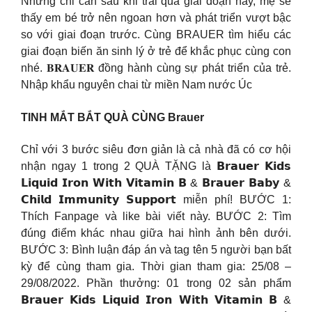
Nhưng chỉ cần sau khi trải qua giai đoạn này, mẹ sẽ
thấy em bé trở nên ngoan hơn và phát triển vượt bậc
so với giai đoạn trước. Cùng BRAUER tìm hiểu các
giai đoạn biến ăn sinh lý ở trẻ để khắc phục cùng con
nhé. 𝐁𝐑𝐀𝐔𝐄𝐑 đồng hành cùng sự phát triển của trẻ.
Nhập khẩu nguyên chai từ miền Nam nước Úc
️TINH MẮT BẮT QUÀ CÙNG Brauer
Chỉ với 3 bước siêu đơn giản là cả nhà đã có cơ hội
nhận ngay 1 trong 2 QUÀ TẶNG là 𝗕𝗿𝗮𝘂𝗲𝗿 𝗞𝗶𝗱𝘀
𝗟𝗶𝗾𝘂𝗶𝗱 𝗜𝗿𝗼𝗻 𝗪𝗶𝘁𝗵 𝗩𝗶𝘁𝗮𝗺𝗶𝗻 𝗕 & 𝗕𝗿𝗮𝘂𝗲𝗿 𝗕𝗮𝗯𝘆 &
𝗖𝗵𝗶𝗹𝗱 𝗜𝗺𝗺𝘂𝗻𝗶𝘁𝘆 𝗦𝘂𝗽𝗽𝗼𝗿𝘁 miễn phí! BƯỚC 1:
Thích Fanpage và like bài viết này. BƯỚC 2: Tìm
đúng điểm khác nhau giữa hai hình ảnh bên dưới.
BƯỚC 3: Bình luận đáp án và tag tên 5 người bạn bất
kỳ để cùng tham gia. Thời gian tham gia: 25/08 –
29/08/2022. Phần thưởng: 01 trong 02 sản phẩm
𝗕𝗿𝗮𝘂𝗲𝗿 𝗞𝗶𝗱𝘀 𝗟𝗶𝗾𝘂𝗶𝗱 𝗜𝗿𝗼𝗻 𝗪𝗶𝘁𝗵 𝗩𝗶𝘁𝗮𝗺𝗶𝗻 𝗕 &