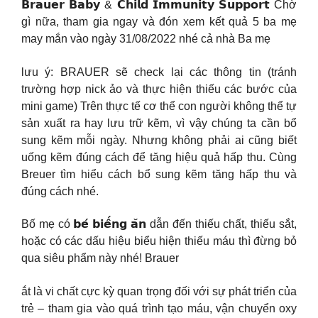
𝗕𝗿𝗮𝘂𝗲𝗿 𝗕𝗮𝗯𝘆 & 𝗖𝗵𝗶𝗹𝗱 𝗜𝗺𝗺𝘂𝗻𝗶𝘁𝘆 𝗦𝘂𝗽𝗽𝗼𝗿𝘁 Chờ
gì nữa, tham gia ngay và đón xem kết quả 5 ba mẹ
may mắn vào ngày 31/08/2022 nhé cả nhà Ba mẹ
lưu ý: BRAUER sẽ check lại các thông tin (tránh
trường hợp nick ảo và thực hiện thiếu các bước của
mini game) Trên thực tế cơ thể con người không thể tự
sản xuất ra hay lưu trữ kẽm, vì vậy chúng ta cần bổ
sung kẽm mỗi ngày. Nhưng không phải ai cũng biết
uống kẽm đúng cách để tăng hiệu quả hấp thu. Cùng
Breuer tìm hiểu cách bổ sung kẽm tăng hấp thu và
đúng cách nhé.
Bố mẹ có 𝗯𝗲́ 𝗯𝗶𝗲̂́𝗻𝗴 𝗮̆𝗻 dẫn đến thiếu chất, thiếu sắt,
hoặc có các dấu hiệu biểu hiện thiếu máu thì đừng bỏ
qua siêu phẩm này nhé! Brauer
ắt là vi chất cực kỳ quan trọng đối với sự phát triển của
trẻ – tham gia vào quá trình tạo máu, vận chuyển oxy