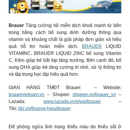
Brauer
Tăng cường hệ miễn dịch khoẻ mạnh từ bên
trong bằng cách bổ sung dinh dưỡng thông qua
vitamin và khoáng chất là giải pháp đơn giản và hiệu
quả hỗ trợ hoàn miễn dịch.
BRAUER
LIQUID
VITAMINC, BRAUER LIQUID ZINC bổ sung Vitamin
C, Kẽm giúp trẻ bắt kịp tăng trưởng. Bên cạnh đó, bổ
sung DHA giúp trẻ tăng cường trí nhớ, xử lý thông tin
và tập trung học tập hiệu quả hơn.
GIAN HÀNG TMĐT Brauer: – Website:
brauervietnam.vn
– Shopee:
shopee.vn/brauer_vn
–
Lazada:
www.lazada.vn/shop/brauer
–
Tiki:
tiki.vn/thuong-hieu/brauer
Để phòng ngừa tình trạng thiếu máu do thiếu sắt ở