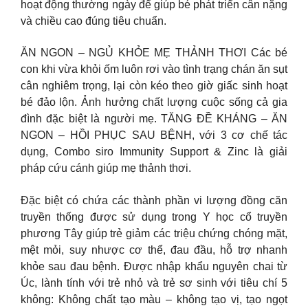
hoạt động thường ngày để giúp bé phát triển cân nặng
và chiều cao đúng tiêu chuẩn.
ĂN NGON – NGỦ KHỎE MẸ THẢNH THƠI Các bé
con khi vừa khỏi ốm luôn rơi vào tình trạng chán ăn sụt
cân nghiêm trọng, lại còn kéo theo giờ giấc sinh hoạt
bé đảo lộn. Ảnh hưởng chất lượng cuộc sống cả gia
đình đặc biệt là người mẹ. TĂNG ĐỀ KHÁNG – ĂN
NGON – HỒI PHỤC SAU BỆNH, với 3 cơ chế tác
dụng, Combo siro Immunity Support & Zinc là giải
pháp cứu cánh giúp mẹ thảnh thơi.
Đặc biệt có chứa các thành phần vi lượng đồng căn
truyền thống được sử dụng trong Y học cổ truyền
phương Tây giúp trẻ giảm các triệu chứng chóng mặt,
mệt mỏi, suy nhược cơ thể, đau đầu, hỗ trợ nhanh
khỏe sau đau bệnh. Được nhập khẩu nguyên chai từ
Úc, lành tính với trẻ nhỏ và trẻ sơ sinh với tiêu chí 5
không: Không chất tạo màu – không tạo vị, tạo ngọt