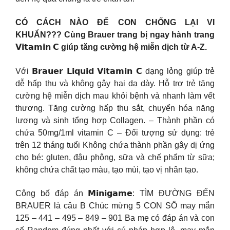
CÓ CÁCH NÀO ĐỂ CON CHỐNG LẠI VI
KHUẨN??? Cùng Brauer trang bị ngay hành trang
𝗩𝗶𝘁𝗮𝗺𝗶𝗻 𝗖 giúp tăng cường hệ miễn dịch từ A-Z.
Với 𝗕𝗿𝗮𝘂𝗲𝗿 𝗟𝗶𝗾𝘂𝗶𝗱 𝗩𝗶𝘁𝗮𝗺𝗶𝗻 𝗖 dạng lỏng giúp trẻ
dễ hấp thu và không gây hại dạ dày. Hỗ trợ trẻ tăng
cường hệ miễn dịch mau khỏi bệnh và nhanh làm vết
thương. Tăng cường hấp thu sắt, chuyển hóa năng
lượng và sinh tổng hợp Collagen. – Thành phần có
chứa 50mg/1ml vitamin C – Đối tượng sử dụng: trẻ
trên 12 tháng tuổi Không chứa thành phần gây dị ứng
cho bé: gluten, đậu phộng, sữa và chế phẩm từ sữa;
không chứa chất tạo màu, tạo mùi, tạo vị nhân tạo.
Công bố đáp án 𝗠𝗶𝗻𝗶𝗴𝗮𝗺𝗲: TÌM ĐƯỜNG ĐẾN
BRAUER là câu B Chúc mừng 5 CON SỐ may mắn
125 – 441 – 495 – 849 – 901 Ba mẹ có đáp án và con