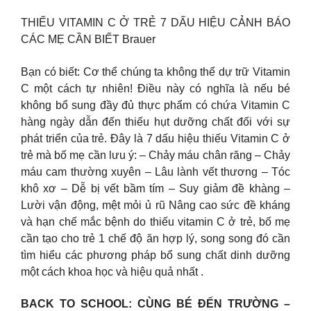
THIẾU VITAMIN C Ở TRẺ 7 DẤU HIỆU CẢNH BÁO
CÁC MẸ CẦN BIẾT Brauer
Bạn có biết: Cơ thể chúng ta không thể dự trữ Vitamin
C một cách tự nhiên! Điều này có nghĩa là nếu bé
không bổ sung đầy đủ thực phẩm có chứa Vitamin C
hàng ngày dẫn đến thiếu hụt dưỡng chất đối với sự
phát triển của trẻ. Đây là 7 dấu hiệu thiếu Vitamin C ở
trẻ mà bố mẹ cần lưu ý: – Chảy máu chân răng – Chảy
máu cam thường xuyên – Lâu lành vết thương – Tóc
khô xơ – Dễ bị vết bầm tím – Suy giảm đề khàng –
Lười vận động, mệt mỏi ủ rũ Nâng cao sức đề kháng
và hạn chế mắc bệnh do thiếu vitamin C ở trẻ, bố mẹ
cần tạo cho trẻ 1 chế độ ăn hợp lý, song song đó cần
tìm hiểu các phương pháp bổ sung chất dinh dưỡng
một cách khoa học và hiệu quả nhất .
BACK TO SCHOOL: CÙNG BÉ ĐẾN TRƯỜNG –