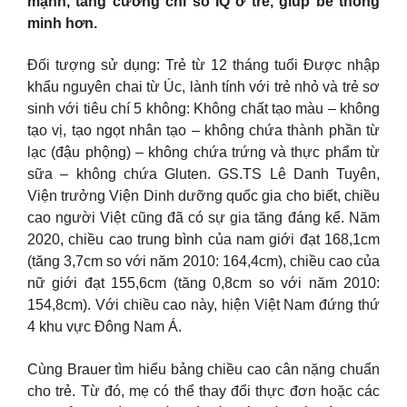
mạnh, tăng cường chỉ số IQ ở trẻ, giúp bé thông
minh hơn.
Đối tượng sử dụng: Trẻ từ 12 tháng tuổi Được nhập
khẩu nguyên chai từ Úc, lành tính với trẻ nhỏ và trẻ sơ
sinh với tiêu chí 5 không: Không chất tạo màu – không
tạo vị, tạo ngọt nhân tạo – không chứa thành phần từ
lạc (đậu phộng) – không chứa trứng và thực phẩm từ
sữa – không chứa Gluten. GS.TS Lê Danh Tuyên,
Viện trưởng Viện Dinh dưỡng quốc gia cho biết, chiều
cao người Việt cũng đã có sự gia tăng đáng kể. Năm
2020, chiều cao trung bình của nam giới đạt 168,1cm
(tăng 3,7cm so với năm 2010: 164,4cm), chiều cao của
nữ giới đạt 155,6cm (tăng 0,8cm so với năm 2010:
154,8cm). Với chiều cao này, hiện Việt Nam đứng thứ
4 khu vực Đông Nam Á.
Cùng Brauer tìm hiểu bảng chiều cao cân nặng chuẩn
cho trẻ. Từ đó, mẹ có thể thay đổi thực đơn hoặc các