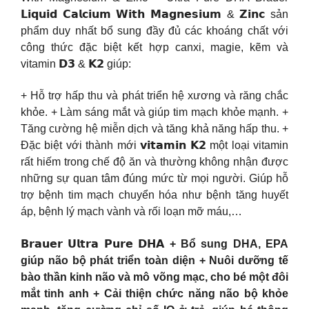
𝗟𝗶𝗾𝘂𝗶𝗱 𝗖𝗮𝗹𝗰𝗶𝘂𝗺 𝗪𝗶𝘁𝗵 𝗠𝗮𝗴𝗻𝗲𝘀𝗶𝘂𝗺 & 𝗭𝗶𝗻𝗰 sản
phẩm duy nhất bổ sung đầy đủ các khoáng chất với
công thức đặc biệt kết hợp canxi, magie, kẽm và
vitamin 𝗗𝟯 & 𝗞𝟮 giúp:
+ Hỗ trợ hấp thu và phát triển hệ xương và răng chắc
khỏe. + Làm sáng mắt và giúp tim mạch khỏe mạnh. +
Tăng cường hệ miễn dịch và tăng khả năng hấp thu. +
Đặc biệt với thành mới 𝘃𝗶𝘁𝗮𝗺𝗶𝗻 𝗞𝟮 một loại vitamin
rất hiếm trong chế độ ăn và thường không nhận được
những sự quan tâm đúng mức từ mọi người. Giúp hỗ
trợ bệnh tim mạch chuyển hóa như bệnh tăng huyết
áp, bệnh lý mạch vành và rối loạn mỡ máu,…
𝗕𝗿𝗮𝘂𝗲𝗿 𝗨𝗹𝘁𝗿𝗮 𝗣𝘂𝗿𝗲 𝗗𝗛𝗔 + Bổ sung DHA, EPA
giúp não bộ phát triển toàn diện + Nuôi dưỡng tế
bào thần kinh não và mô võng mạc, cho bé một đôi
mắt tinh anh + Cải thiện chức năng não bộ khỏe