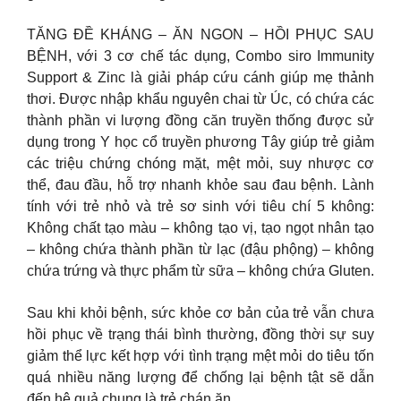
TĂNG ĐỀ KHÁNG – ĂN NGON – HỒI PHỤC SAU
BỆNH, với 3 cơ chế tác dụng, Combo siro Immunity
Support & Zinc là giải pháp cứu cánh giúp mẹ thảnh
thơi. Được nhập khẩu nguyên chai từ Úc, có chứa các
thành phần vi lượng đồng căn truyền thống được sử
dụng trong Y học cổ truyền phương Tây giúp trẻ giảm
các triệu chứng chóng mặt, mệt mỏi, suy nhược cơ
thể, đau đầu, hỗ trợ nhanh khỏe sau đau bệnh. Lành
tính với trẻ nhỏ và trẻ sơ sinh với tiêu chí 5 không:
Không chất tạo màu – không tạo vị, tạo ngọt nhân tạo
– không chứa thành phần từ lạc (đậu phộng) – không
chứa trứng và thực phẩm từ sữa – không chứa Gluten.
Sau khi khỏi bệnh, sức khỏe cơ bản của trẻ vẫn chưa
hồi phục về trạng thái bình thường, đồng thời sự suy
giảm thể lực kết hợp với tình trạng mệt mỏi do tiêu tốn
quá nhiều năng lượng để chống lại bệnh tật sẽ dẫn
đến hệ quả chung là trẻ chán ăn.