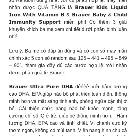
số Random đúng nhất với cú pháp hợp lệ, may mắn
nhận được QUÀ TẶNG là 𝗕𝗿𝗮𝘂𝗲𝗿 𝗞𝗶𝗱𝘀 𝗟𝗶𝗾𝘂𝗶𝗱
𝗜𝗿𝗼𝗻 𝗪𝗶𝘁𝗵 𝗩𝗶𝘁𝗮𝗺𝗶𝗻 𝗕 & 𝗕𝗿𝗮𝘂𝗲𝗿 𝗕𝗮𝗯𝘆 & 𝗖𝗵𝗶𝗹𝗱
𝗜𝗺𝗺𝘂𝗻𝗶𝘁𝘆 𝗦𝘂𝗽𝗽𝗼𝗿𝘁 miễn phí! Có thêm 3 giải
khuyến khích ba mẹ xem chi tiết dưới phần bình luận
nhé.
Lưu ý: Ba mẹ có đáp án đúng và có con số may mắn
chính xác 5 con số random sau 125 – 441 – 495 – 849
– 901, tham gia đầy đủ các bước hợp lệ mới nhận
được phần quà từ Brauer.
𝗕𝗿𝗮𝘂𝗲𝗿 𝗨𝗹𝘁𝗿𝗮 𝗣𝘂𝗿𝗲 𝗗𝗛𝗔 đêêêê Với hàm lượng
cao DHA, EPA giúp não bộ phát triển toàn diện, thông
minh hơn và mắt sáng tinh anh, phòng ngừa cận thị ở
bé. Cải thiện chức năng não bộ khỏe mạnh, tăng
cường chỉ số IQ ở trẻ, giúp bé thông minh hơn. Hàm
lượng DHA, EPA cao và tinh khiết. Vị chanh cực kỳ
thơm ngon, không có mùi tanh. Viên nang hình chú cá