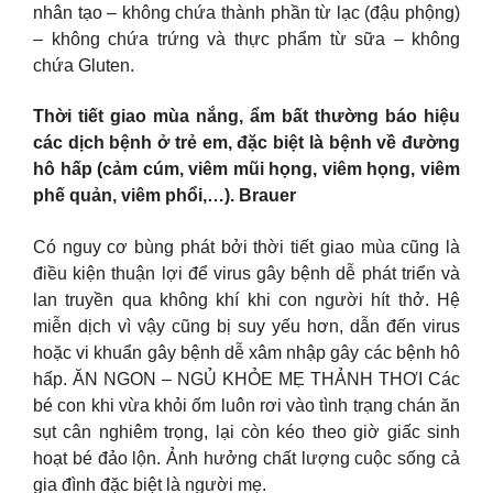
nhân tạo – không chứa thành phần từ lạc (đậu phộng)
– không chứa trứng và thực phẩm từ sữa – không
chứa Gluten.
Thời tiết giao mùa nắng, ẩm bất thường báo hiệu
các dịch bệnh ở trẻ em, đặc biệt là bệnh về đường
hô hấp (cảm cúm, viêm mũi họng, viêm họng, viêm
phế quản, viêm phổi,…). Brauer
Có nguy cơ bùng phát bởi thời tiết giao mùa cũng là
điều kiện thuận lợi để virus gây bệnh dễ phát triển và
lan truyền qua không khí khi con người hít thở. Hệ
miễn dịch vì vậy cũng bị suy yếu hơn, dẫn đến virus
hoặc vi khuẩn gây bệnh dễ xâm nhập gây các bệnh hô
hấp. ĂN NGON – NGỦ KHỎE MẸ THẢNH THƠI Các
bé con khi vừa khỏi ốm luôn rơi vào tình trạng chán ăn
sụt cân nghiêm trọng, lại còn kéo theo giờ giấc sinh
hoạt bé đảo lộn. Ảnh hưởng chất lượng cuộc sống cả
gia đình đặc biệt là người mẹ.