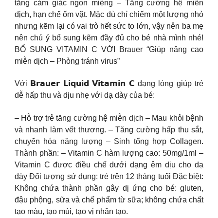
tăng cảm giác ngon miệng – Tăng cường hệ miễn
dịch, hạn chế ốm vặt. Mặc dù chỉ chiếm một lượng nhỏ
nhưng kẽm lại có vai trò hết sức to lớn, vậy nên ba mẹ
nên chú ý bổ sung kẽm đầy đủ cho bé nhà mình nhé!
BỔ SUNG VITAMIN C VỚI Brauer “Giúp nâng cao
miễn dịch – Phòng tránh virus”
Với 𝗕𝗿𝗮𝘂𝗲𝗿 𝗟𝗶𝗾𝘂𝗶𝗱 𝗩𝗶𝘁𝗮𝗺𝗶𝗻 𝗖 dạng lỏng giúp trẻ
dễ hấp thu và dịu nhẹ với dạ dày của bé:
– Hỗ trợ trẻ tăng cường hệ miễn dịch – Mau khỏi bệnh
và nhanh làm vết thương. – Tăng cường hấp thu sắt,
chuyển hóa năng lượng – Sinh tổng hợp Collagen.
Thành phần: – Vitamin C hàm lượng cao: 50mg/1ml –
Vitamin C được điều chế dưới dạng êm dịu cho dạ
dày Đối tượng sử dụng: trẻ trên 12 tháng tuổi Đặc biệt:
Không chứa thành phần gây dị ứng cho bé: gluten,
đậu phộng, sữa và chế phẩm từ sữa; không chứa chất
tạo màu, tạo mùi, tạo vị nhân tạo.