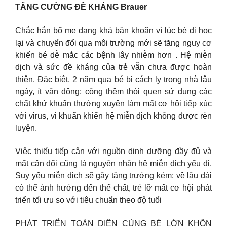
TĂNG CƯỜNG ĐỀ KHÁNG Brauer
Chắc hẳn bố mẹ đang khá băn khoăn vì lúc bé đi học
lại và chuyển đổi qua môi trường mới sẽ tăng nguy cơ
khiến bé dễ mắc các bệnh lây nhiễm hơn . Hệ miễn
dịch và sức đề kháng của trẻ vẫn chưa được hoàn
thiện. Đặc biệt, 2 năm qua bé bị cách ly trong nhà lâu
ngày, ít vận động; cộng thêm thói quen sử dụng các
chất khử khuẩn thường xuyên làm mất cơ hội tiếp xúc
với virus, vi khuẩn khiến hệ miễn dịch không được rèn
luyện.
Việc thiếu tiếp cận với nguồn dinh dưỡng đầy đủ và
mất cân đối cũng là nguyên nhân hệ miễn dịch yếu đi.
Suy yếu miễn dịch sẽ gây tăng trưởng kém; về lâu dài
có thể ảnh hưởng đến thể chất, trẻ lỡ mất cơ hội phát
triển tối ưu so với tiêu chuẩn theo độ tuổi
PHÁT TRIỂN TOÀN DIỆN CÙNG BÉ LỚN KHÔN