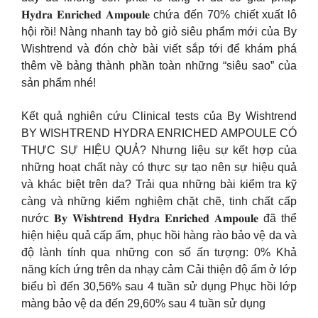
𝐇𝐲𝐝𝐫𝐚 𝐄𝐧𝐫𝐢𝐜𝐡𝐞𝐝 𝐀𝐦𝐩𝐨𝐮𝐥𝐞 chứa đến 70% chiết xuất lô
hội rồi! Nàng nhanh tay bỏ giỏ siêu phẩm mới của By
Wishtrend và đón chờ bài viết sắp tới để khám phá
thêm về bảng thành phần toàn những “siêu sao” của
sản phẩm nhé!
Kết quả nghiên cứu Clinical tests của By Wishtrend
BY WISHTREND HYDRA ENRICHED AMPOULE CÓ
THỰC SỰ HIỆU QUẢ? Nhưng liệu sự kết hợp của
những hoạt chất này có thực sự tạo nên sự hiệu quả
và khác biệt trên da? Trải qua những bài kiểm tra kỹ
càng và những kiểm nghiệm chặt chẽ, tinh chất cấp
nước 𝐁𝐲 𝐖𝐢𝐬𝐡𝐭𝐫𝐞𝐧𝐝 𝐇𝐲𝐝𝐫𝐚 𝐄𝐧𝐫𝐢𝐜𝐡𝐞𝐝 𝐀𝐦𝐩𝐨𝐮𝐥𝐞 đã thể
hiện hiệu quả cấp ẩm, phục hồi hàng rào bảo vệ da và
độ lành tính qua những con số ấn tượng: 0% Khả
năng kích ứng trên da nhạy cảm Cải thiện độ ẩm ở lớp
biểu bì đến 30,56% sau 4 tuần sử dụng Phục hồi lớp
màng bảo vệ da đến 29,60% sau 4 tuần sử dụng