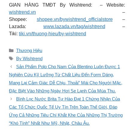
GIAN HÀNG TMĐT By Wishtrend: – Website:
wishtrend.vn
–
Shopee:
shopee.vn/bywishtrend_officialstore
–
Lazada:
www.lazada.vn/tag/wishtrend
–
Tiki:
tiki.vn/thuong-hieu/by-wishtrend
Danh
Thương Hiệu
mục
Thẻ
By Wishtrend
Sản Phẩm Polo Cho Nam Của Blentino Luôn Được 1
Nghiên Cứu Kỹ Lưỡng Từ Chất Liệu Đến Form Dáng,
Mang Lại Cảm Giác Dễ Chịu, Thoải” Mái Cho Người Mặc,
Đặc Biệt Vào Những Ngày Hơi Se Lạnh Của Mùa Thu.
Bình Lọc Nước Brita Tự Hào Đạt 1 Chứng Nhận Của
Các Tổ Chức Quốc Tế Uy Tín Trên Toàn Thế Giới, Đáp
Ứng Cả Những Tiêu Chí Khắt Khe Của Những Thị Trường
“Khó Tính” Nhất Như Mỹ, Nhật, Châu Âu.