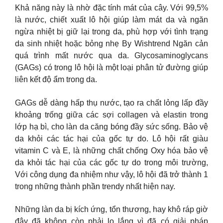
Khả năng này là nhờ đặc tính mát của cây. Với 99,5%
là nước, chiết xuất lô hội giúp làm mát da và ngăn
ngừa nhiệt bị giữ lại trong da, phù hợp với tình trạng
da sinh nhiệt hoặc bỏng nhẹ By Wishtrend Ngăn cản
quá trình mất nước qua da. Glycosaminoglycans
(GAGs) có trong lô hội là một loại phân tử đường giúp
liên kết độ ẩm trong da.
GAGs dễ dàng hấp thụ nước, tạo ra chất lỏng lấp đầy
khoảng trống giữa các sợi collagen và elastin trong
lớp hạ bì, cho làn da căng bóng đầy sức sống. Bảo vệ
da khỏi các tác hại của gốc tự do. Lô hội rất giàu
vitamin C và E, là những chất chống Oxy hóa bảo vệ
da khỏi tác hại của các gốc tự do trong môi trường,
Với công dụng đa nhiệm như vậy, lô hội đã trở thành 1
trong những thành phần trendy nhất hiện nay.
Những làn da bị kích ứng, tổn thương, hay khô ráp giờ
đây đã không còn phải lo lắng vì đã có giải pháp