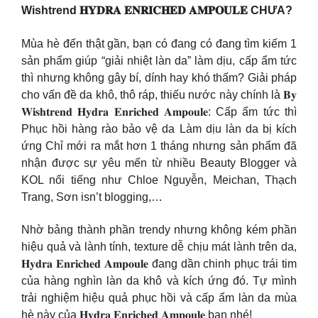
Wishtrend 𝐇𝐘𝐃𝐑𝐀 𝐄𝐍𝐑𝐈𝐂𝐇𝐄𝐃 𝐀𝐌𝐏𝐎𝐔𝐋𝐄 CHƯA?
Mùa hè đến thật gần, bạn có đang có đang tìm kiếm 1
sản phẩm giúp “giải nhiệt làn da” làm dịu, cấp ẩm tức
thì nhưng không gây bí, dính hay khó thấm? Giải pháp
cho vấn đề da khô, thô ráp, thiếu nước này chính là 𝐁𝐲
𝐖𝐢𝐬𝐡𝐭𝐫𝐞𝐧𝐝 𝐇𝐲𝐝𝐫𝐚 𝐄𝐧𝐫𝐢𝐜𝐡𝐞𝐝 𝐀𝐦𝐩𝐨𝐮𝐥𝐞: Cấp ẩm tức thì
Phục hồi hàng rào bảo vệ da Làm dịu làn da bị kích
ứng Chỉ mới ra mắt hơn 1 tháng nhưng sản phẩm đã
nhận được sự yêu mến từ nhiều Beauty Blogger và
KOL nổi tiếng như Chloe Nguyễn, Meichan, Thạch
Trang, Sơn isn’t blogging,…
Nhờ bảng thành phần trendy nhưng không kém phần
hiệu quả và lành tính, texture dễ chịu mát lành trên da,
𝐇𝐲𝐝𝐫𝐚 𝐄𝐧𝐫𝐢𝐜𝐡𝐞𝐝 𝐀𝐦𝐩𝐨𝐮𝐥𝐞 đang dần chinh phục trái tim
của hàng nghìn làn da khô và kích ứng đó. Tự mình
trải nghiệm hiệu quả phục hồi và cấp ẩm làn da mùa
hè này của 𝐇𝐲𝐝𝐫𝐚 𝐄𝐧𝐫𝐢𝐜𝐡𝐞𝐝 𝐀𝐦𝐩𝐨𝐮𝐥𝐞 bạn nhé!