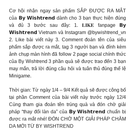
Cơ hội nhận ngay sản phẩm SẮP ĐƯỢC RA MẮT
của 𝗕𝘆 𝗪𝗶𝘀𝗵𝘁𝗿𝗲𝗻𝗱 dành cho 3 bạn thực hiện đúng
và đủ 3 bước sau đây: 1. 𝐋𝐈𝐊𝐄 fanpage 𝗕𝘆
𝗪𝗶𝘀𝗵𝘁𝗿𝗲𝗻𝗱 Vietnam và Instagram @bywishtrend_vn
2. Like bài viết này 3. Comment đoán tên của siêu
phẩm sắp được ra mắt, tag 3 người bạn và đính kèm
ảnh chụp màn hình đã follow 2 page social chính thức
của By Wishtrend 3 phần quà sẽ được trao đến 3 bạn
may mắn, trả lời đúng câu hỏi và tuân thủ đúng thể lệ
Minigame.
Thời gian: Từ ngày 1/4 – 9/4 Kết quả sẽ được công bố
tại phần Comment của bài viết này trước ngày 12/4
Cùng tham gia đoán tên trúng quà và đón chờ giải
pháp “thay đổi làn da” của 𝗕𝘆 𝗪𝗶𝘀𝗵𝘁𝗿𝗲𝗻𝗱 chuẩn bị
được ra mắt nhé! ĐÓN CHỜ MỘT GIẢI PHÁP CHĂM
DA MỚI TỪ BY WISHTREND