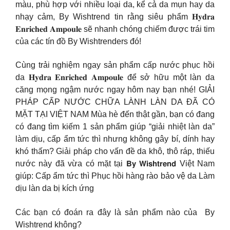
màu, phù hợp với nhiều loại da, kể cả da mụn hay da
nhạy cảm, By Wishtrend tin rằng siêu phẩm 𝐇𝐲𝐝𝐫𝐚
𝐄𝐧𝐫𝐢𝐜𝐡𝐞𝐝 𝐀𝐦𝐩𝐨𝐮𝐥𝐞 sẽ nhanh chóng chiếm được trái tim
của các tín đồ By Wishtrenders đó!
Cùng trải nghiệm ngay sản phẩm cấp nước phục hồi
da 𝐇𝐲𝐝𝐫𝐚 𝐄𝐧𝐫𝐢𝐜𝐡𝐞𝐝 𝐀𝐦𝐩𝐨𝐮𝐥𝐞 để sở hữu một làn da
căng mọng ngậm nước ngay hôm nay bạn nhé! GIẢI
PHÁP CẤP NƯỚC CHỮA LÀNH LÀN DA ĐÃ CÓ
MẶT TẠI VIỆT NAM Mùa hè đến thật gần, bạn có đang
có đang tìm kiếm 1 sản phẩm giúp “giải nhiệt làn da”
làm dịu, cấp ẩm tức thì nhưng không gây bí, dính hay
khó thấm? Giải pháp cho vấn đề da khô, thô ráp, thiếu
nước này đã vừa có mặt tại 𝗕𝘆 𝗪𝗶𝘀𝗵𝘁𝗿𝗲𝗻𝗱 Việt Nam
giúp: Cấp ẩm tức thì Phục hồi hàng rào bảo vệ da Làm
dịu làn da bị kích ứng
Các bạn có đoán ra đây là sản phẩm nào của By
Wishtrend không?