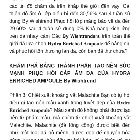
các tín đồ chăm da trên khắp thế giới đến vậy: Cải
thiện độ ẩm ở lớp biểu bì đến 30,56% sau 4 tuần sử
dụng By Wishtrend Phục hồi lớp màng bảo vệ da đến
29,60% sau 4 tuần sử dụng 0% Khả năng kích ứng
trên da nhạy cảm Các 𝗕𝘆 𝗪𝗶𝘀𝗵𝘁𝗿𝗲𝗻𝗱𝗲𝗿𝘀 trên toàn thế
giới đã lựa chọn 𝐇𝐲𝐝𝐫𝐚 𝐄𝐧𝐫𝐢𝐜𝐡𝐞𝐝 𝐀𝐦𝐩𝐨𝐮𝐥𝐞 để nâng niu
và phục hồi tổn thương làn da, còn bạn đã thử chưa?
KHÁM PHÁ BẢNG THÀNH PHẦN TẠO NÊN SỨC
MẠNH PHỤC HỒI CẤP ẨM DA CỦA HYDRA
ENRICHED AMPOULE By Wishtrend
Phần 3: Chiết xuất khoáng vật Malachite Bạn có tự hỏi
điều gì tạo nên màu xanh trong tuyệt đẹp của 𝐇𝐲𝐝𝐫𝐚
𝐄𝐧𝐫𝐢𝐜𝐡𝐞𝐝 𝐀𝐦𝐩𝐨𝐮𝐥𝐞? Màu xanh đó không phải được tạo
nên từ phẩm màu, mà chính từ chiết xuất khoáng vật
Malachite. Malachite (đá lông công) được biết đến
như một loại đá hộ mệnh, được đeo để chuyển hóa