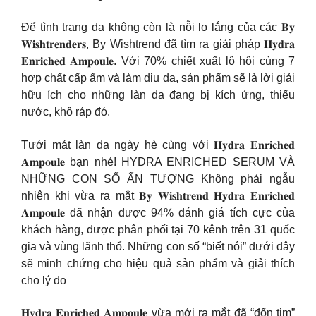
Để tình trạng da không còn là nỗi lo lắng của các 𝐁𝐲
𝐖𝐢𝐬𝐡𝐭𝐫𝐞𝐧𝐝𝐞𝐫𝐬, By Wishtrend đã tìm ra giải pháp 𝐇𝐲𝐝𝐫𝐚
𝐄𝐧𝐫𝐢𝐜𝐡𝐞𝐝 𝐀𝐦𝐩𝐨𝐮𝐥𝐞. Với 70% chiết xuất lô hội cùng 7
hợp chất cấp ẩm và làm dịu da, sản phẩm sẽ là lời giải
hữu ích cho những làn da đang bị kích ứng, thiếu
nước, khô ráp đó.
Tưới mát làn da ngày hè cùng với 𝐇𝐲𝐝𝐫𝐚 𝐄𝐧𝐫𝐢𝐜𝐡𝐞𝐝
𝐀𝐦𝐩𝐨𝐮𝐥𝐞 bạn nhé! HYDRA ENRICHED SERUM VÀ
NHỮNG CON SỐ ẤN TƯỢNG Không phải ngẫu
nhiên khi vừa ra mắt 𝐁𝐲 𝐖𝐢𝐬𝐡𝐭𝐫𝐞𝐧𝐝 𝐇𝐲𝐝𝐫𝐚 𝐄𝐧𝐫𝐢𝐜𝐡𝐞𝐝
𝐀𝐦𝐩𝐨𝐮𝐥𝐞 đã nhận được 94% đánh giá tích cực của
khách hàng, được phân phối tại 70 kênh trên 31 quốc
gia và vùng lãnh thổ. Những con số “biết nói” dưới đây
sẽ minh chứng cho hiệu quả sản phẩm và giải thích
cho lý do
𝐇𝐲𝐝𝐫𝐚 𝐄𝐧𝐫𝐢𝐜𝐡𝐞𝐝 𝐀𝐦𝐩𝐨𝐮𝐥𝐞 vừa mới ra mắt đã “đốn tim”