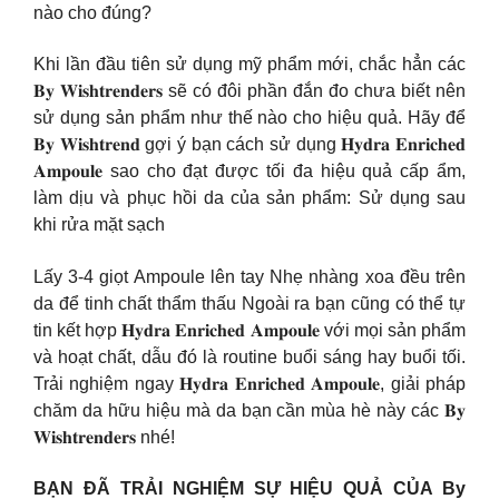
nào cho đúng?
Khi lần đầu tiên sử dụng mỹ phẩm mới, chắc hẳn các
𝐁𝐲 𝐖𝐢𝐬𝐡𝐭𝐫𝐞𝐧𝐝𝐞𝐫𝐬 sẽ có đôi phần đắn đo chưa biết nên
sử dụng sản phẩm như thế nào cho hiệu quả. Hãy để
𝐁𝐲 𝐖𝐢𝐬𝐡𝐭𝐫𝐞𝐧𝐝 gợi ý bạn cách sử dụng 𝐇𝐲𝐝𝐫𝐚 𝐄𝐧𝐫𝐢𝐜𝐡𝐞𝐝
𝐀𝐦𝐩𝐨𝐮𝐥𝐞 sao cho đạt được tối đa hiệu quả cấp ẩm,
làm dịu và phục hồi da của sản phẩm: Sử dụng sau
khi rửa mặt sạch
Lấy 3-4 giọt Ampoule lên tay Nhẹ nhàng xoa đều trên
da để tinh chất thẩm thấu Ngoài ra bạn cũng có thể tự
tin kết hợp 𝐇𝐲𝐝𝐫𝐚 𝐄𝐧𝐫𝐢𝐜𝐡𝐞𝐝 𝐀𝐦𝐩𝐨𝐮𝐥𝐞 với mọi sản phẩm
và hoạt chất, dẫu đó là routine buổi sáng hay buổi tối.
Trải nghiệm ngay 𝐇𝐲𝐝𝐫𝐚 𝐄𝐧𝐫𝐢𝐜𝐡𝐞𝐝 𝐀𝐦𝐩𝐨𝐮𝐥𝐞, giải pháp
chăm da hữu hiệu mà da bạn cần mùa hè này các 𝐁𝐲
𝐖𝐢𝐬𝐡𝐭𝐫𝐞𝐧𝐝𝐞𝐫𝐬 nhé!
BẠN ĐÃ TRẢI NGHIỆM SỰ HIỆU QUẢ CỦA By