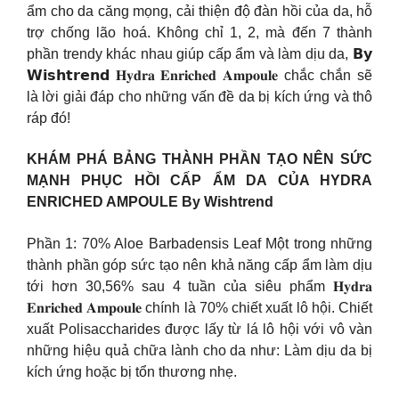
ẩm cho da căng mọng, cải thiện độ đàn hồi của da, hỗ
trợ chống lão hoá. Không chỉ 1, 2, mà đến 7 thành
phần trendy khác nhau giúp cấp ẩm và làm dịu da, 𝗕𝘆
𝗪𝗶𝘀𝗵𝘁𝗿𝗲𝗻𝗱 𝐇𝐲𝐝𝐫𝐚 𝐄𝐧𝐫𝐢𝐜𝐡𝐞𝐝 𝐀𝐦𝐩𝐨𝐮𝐥𝐞 chắc chắn sẽ
là lời giải đáp cho những vấn đề da bị kích ứng và thô
ráp đó!
KHÁM PHÁ BẢNG THÀNH PHẦN TẠO NÊN SỨC
MẠNH PHỤC HỒI CẤP ẨM DA CỦA HYDRA
ENRICHED AMPOULE By Wishtrend
Phần 1: 70% Aloe Barbadensis Leaf Một trong những
thành phần góp sức tạo nên khả năng cấp ẩm làm dịu
tới hơn 30,56% sau 4 tuần của siêu phẩm 𝐇𝐲𝐝𝐫𝐚
𝐄𝐧𝐫𝐢𝐜𝐡𝐞𝐝 𝐀𝐦𝐩𝐨𝐮𝐥𝐞 chính là 70% chiết xuất lô hội. Chiết
xuất Polisaccharides được lấy từ lá lô hội với vô vàn
những hiệu quả chữa lành cho da như: Làm dịu da bị
kích ứng hoặc bị tổn thương nhẹ.