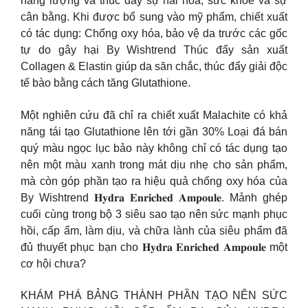
năng lượng và thúc đẩy sự hài hòa, sức khỏe và sự
cân bằng. Khi được bổ sung vào mỹ phẩm, chiết xuất
có tác dụng: Chống oxy hóa, bảo vệ da trước các gốc
tự do gây hại By Wishtrend Thúc đẩy sản xuất
Collagen & Elastin giúp da săn chắc, thúc đẩy giải độc
tế bào bằng cách tăng Glutathione.
Một nghiên cứu đã chỉ ra chiết xuất Malachite có khả
năng tái tạo Glutathione lên tới gần 30% Loại đá bán
quý màu ngọc lục bảo này không chỉ có tác dụng tạo
nên một màu xanh trong mát dịu nhẹ cho sản phẩm,
mà còn góp phần tạo ra hiệu quả chống oxy hóa của
By Wishtrend 𝐇𝐲𝐝𝐫𝐚 𝐄𝐧𝐫𝐢𝐜𝐡𝐞𝐝 𝐀𝐦𝐩𝐨𝐮𝐥𝐞. Mảnh ghép
cuối cùng trong bộ 3 siêu sao tạo nên sức mạnh phục
hồi, cấp ẩm, làm dịu, và chữa lành của siêu phẩm đã
đủ thuyết phục bạn cho 𝐇𝐲𝐝𝐫𝐚 𝐄𝐧𝐫𝐢𝐜𝐡𝐞𝐝 𝐀𝐦𝐩𝐨𝐮𝐥𝐞 một
cơ hội chưa?
KHÁM PHÁ BẢNG THÀNH PHẦN TẠO NÊN SỨC