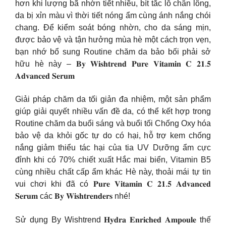
hơn khi lượng bã nhờn tiết nhiều, bít tắc lỗ chân lông,
da bị xỉn màu vì thời tiết nóng ẩm cùng ánh nắng chói
chang. Để kiểm soát bóng nhờn, cho da sáng mịn,
được bảo vệ và tận hưởng mùa hè một cách trọn vẹn,
bạn nhớ bổ sung Routine chăm da bảo bối phải sở
hữu hè này – 𝐁𝐲 𝐖𝐢𝐬𝐡𝐭𝐫𝐞𝐧𝐝 𝐏𝐮𝐫𝐞 𝐕𝐢𝐭𝐚𝐦𝐢𝐧 𝐂 𝟐𝟏.𝟓
𝐀𝐝𝐯𝐚𝐧𝐜𝐞𝐝 𝐒𝐞𝐫𝐮𝐦
Giải pháp chăm da tối giản đa nhiệm, một sản phẩm
giúp giải quyết nhiều vấn đề da, có thể kết hợp trong
Routine chăm da buổi sáng và buổi tối Chống Oxy hóa
bảo vệ da khỏi gốc tự do có hại, hỗ trợ kem chống
nắng giảm thiểu tác hại của tia UV Dưỡng ẩm cực
đỉnh khi có 70% chiết xuất Hắc mai biển, Vitamin B5
cùng nhiều chất cấp ẩm khác Hè này, thoải mái tự tin
vui chơi khi đã có 𝐏𝐮𝐫𝐞 𝐕𝐢𝐭𝐚𝐦𝐢𝐧 𝐂 𝟐𝟏.𝟓 𝐀𝐝𝐯𝐚𝐧𝐜𝐞𝐝
𝐒𝐞𝐫𝐮𝐦 các 𝐁𝐲 𝐖𝐢𝐬𝐡𝐭𝐫𝐞𝐧𝐝𝐞𝐫𝐬 nhé!
Sử dụng By Wishtrend 𝐇𝐲𝐝𝐫𝐚 𝐄𝐧𝐫𝐢𝐜𝐡𝐞𝐝 𝐀𝐦𝐩𝐨𝐮𝐥𝐞 thế