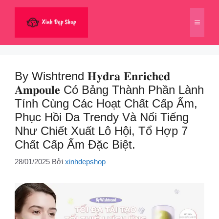
Chuyển
đến
Menu
nội
dung
By Wishtrend 𝐇𝐲𝐝𝐫𝐚 𝐄𝐧𝐫𝐢𝐜𝐡𝐞𝐝
𝐀𝐦𝐩𝐨𝐮𝐥𝐞 Có Bảng Thành Phần Lành
Tính Cùng Các Hoạt Chất Cấp Ẩm,
Phục Hồi Da Trendy Và Nổi Tiếng
Như Chiết Xuất Lô Hội, Tổ Hợp 7
Chất Cấp Ẩm Đặc Biệt.
28/01/2025
Bởi
xinhdepshop