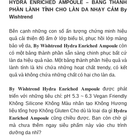
HYDRA ENRICHED AMPOULE – BẢNG THÀNH
PHẦN LÀNH TÍNH CHO LÀN DA NHẠY CẢM By
Wishtrend
Bên cạnh những con số ấn tượng chứng minh hiệu
quả cải thiện độ ẩm ở lớp biểu bì, phục hồi lớp màng
bảo vệ da, 𝐁𝐲 𝐖𝐢𝐬𝐡𝐭𝐫𝐞𝐧𝐝 𝐇𝐲𝐝𝐫𝐚 𝐄𝐧𝐫𝐢𝐜𝐡𝐞𝐝 𝐀𝐦𝐩𝐨𝐮𝐥𝐞 còn
có một bảng thành phần sẵn sàng chinh phục bất cứ
làn da hiệu quả nào. Một bảng thành phần hiệu quả và
lành tính là khi chứa những hoạt chất trendy, có kết
quả và không chứa những chất có hại cho làn da.
𝐁𝐲 𝐖𝐢𝐬𝐡𝐭𝐫𝐞𝐧𝐝 𝐇𝐲𝐝𝐫𝐚 𝐄𝐧𝐫𝐢𝐜𝐡𝐞𝐝 𝐀𝐦𝐩𝐨𝐮𝐥𝐞 được phát
triển với những tiêu chí: pH 5.3 ~ 6.3 Vegan Friendly
Không Silicone Không Màu nhân tạo Không Hương
liệu tổng hợp Không Gluten Cho dù là loại da gì 𝐇𝐲𝐝𝐫𝐚
𝐄𝐧𝐫𝐢𝐜𝐡𝐞𝐝 𝐀𝐦𝐩𝐨𝐮𝐥𝐞 cũng chiều được. Bạn còn chờ gì
mà chưa thêm ngay siêu phẩm này vào chu trình
dưỡng da nhỉ?