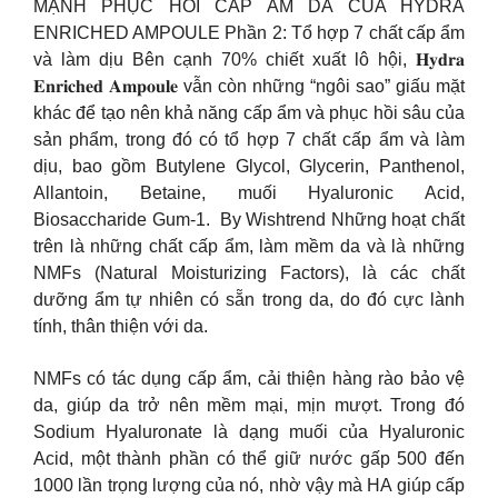
MẠNH PHỤC HỒI CẤP ẨM DA CỦA HYDRA
ENRICHED AMPOULE Phần 2: Tổ hợp 7 chất cấp ẩm
và làm dịu Bên cạnh 70% chiết xuất lô hội, 𝐇𝐲𝐝𝐫𝐚
𝐄𝐧𝐫𝐢𝐜𝐡𝐞𝐝 𝐀𝐦𝐩𝐨𝐮𝐥𝐞 vẫn còn những “ngôi sao” giấu mặt
khác để tạo nên khả năng cấp ẩm và phục hồi sâu của
sản phẩm, trong đó có tổ hợp 7 chất cấp ẩm và làm
dịu, bao gồm Butylene Glycol, Glycerin, Panthenol,
Allantoin, Betaine, muối Hyaluronic Acid,
Biosaccharide Gum-1. By Wishtrend Những hoạt chất
trên là những chất cấp ẩm, làm mềm da và là những
NMFs (Natural Moisturizing Factors), là các chất
dưỡng ẩm tự nhiên có sẵn trong da, do đó cực lành
tính, thân thiện với da.
NMFs có tác dụng cấp ẩm, cải thiện hàng rào bảo vệ
da, giúp da trở nên mềm mại, mịn mượt. Trong đó
Sodium Hyaluronate là dạng muối của Hyaluronic
Acid, một thành phần có thể giữ nước gấp 500 đến
1000 lần trọng lượng của nó, nhờ vậy mà HA giúp cấp