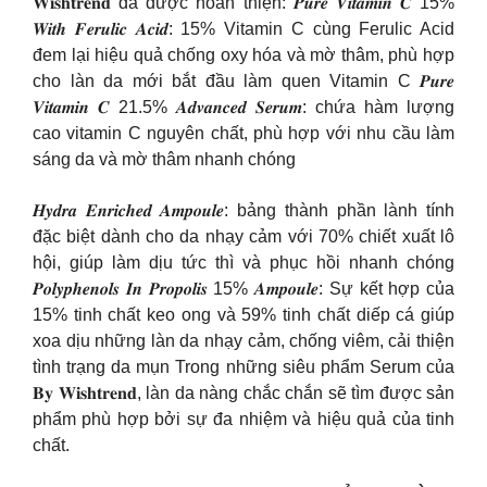
𝐖𝐢𝐬𝐡𝐭𝐫𝐞𝐧𝐝 đã được hoàn thiện: 𝑷𝒖𝒓𝒆 𝑽𝒊𝒕𝒂𝒎𝒊𝒏 𝑪 15%
𝑾𝒊𝒕𝒉 𝑭𝒆𝒓𝒖𝒍𝒊𝒄 𝑨𝒄𝒊𝒅: 15% Vitamin C cùng Ferulic Acid
đem lại hiệu quả chống oxy hóa và mờ thâm, phù hợp
cho làn da mới bắt đầu làm quen Vitamin C 𝑷𝒖𝒓𝒆
𝑽𝒊𝒕𝒂𝒎𝒊𝒏 𝑪 21.5% 𝑨𝒅𝒗𝒂𝒏𝒄𝒆𝒅 𝑺𝒆𝒓𝒖𝒎: chứa hàm lượng
cao vitamin C nguyên chất, phù hợp với nhu cầu làm
sáng da và mờ thâm nhanh chóng
𝑯𝒚𝒅𝒓𝒂 𝑬𝒏𝒓𝒊𝒄𝒉𝒆𝒅 𝑨𝒎𝒑𝒐𝒖𝒍𝒆: bảng thành phần lành tính
đặc biệt dành cho da nhạy cảm với 70% chiết xuất lô
hội, giúp làm dịu tức thì và phục hồi nhanh chóng
𝑷𝒐𝒍𝒚𝒑𝒉𝒆𝒏𝒐𝒍𝒔 𝑰𝒏 𝑷𝒓𝒐𝒑𝒐𝒍𝒊𝒔 15% 𝑨𝒎𝒑𝒐𝒖𝒍𝒆: Sự kết hợp của
15% tinh chất keo ong và 59% tinh chất diếp cá giúp
xoa dịu những làn da nhạy cảm, chống viêm, cải thiện
tình trạng da mụn Trong những siêu phẩm Serum của
𝐁𝐲 𝐖𝐢𝐬𝐡𝐭𝐫𝐞𝐧𝐝, làn da nàng chắc chắn sẽ tìm được sản
phẩm phù hợp bởi sự đa nhiệm và hiệu quả của tinh
chất.