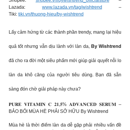
Shopee:
shopee.vn/bywishtrend_officialstore
–
Lazada:
www.lazada.vn/tag/wishtrend
–
Tiki:
tiki.vn/thuong-hieu/by-wishtrend
Lấy cảm hứng từ các thành phần trendy, mang lại hiệu
quả tốt nhưng vẫn dịu lành với làn da,
By Wishtrend
đã cho ra đời một siêu phẩm mới giúp giải quyết nỗi lo
làn da khô căng của người tiêu dùng. Bạn đã sẵn
sàng đón chờ giải pháp này chưa?
𝐏𝐔𝐑𝐄 𝐕𝐈𝐓𝐀𝐌𝐈𝐍 𝐂 𝟐𝟏,𝟓% 𝐀𝐃𝐕𝐀𝐍𝐂𝐄𝐃 𝐒𝐄𝐑𝐔𝐌 –
BẢO BỐI MÙA HÈ PHẢI SỞ HỮU By Wishtrend
Mùa hè là thời điểm làn da dễ gặp phải nhiều vấn đề