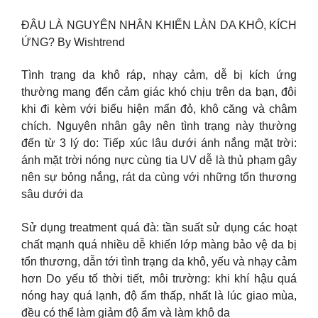
ĐÂU LÀ NGUYÊN NHÂN KHIẾN LÀN DA KHÔ, KÍCH
ỨNG? By Wishtrend
Tình trạng da khô ráp, nhạy cảm, dễ bị kích ứng
thường mang đến cảm giác khó chịu trên da bạn, đôi
khi đi kèm với biểu hiện mẩn đỏ, khô căng và châm
chích. Nguyên nhân gây nên tình trạng này thường
đến từ 3 lý do: Tiếp xúc lâu dưới ánh nắng mặt trời:
ánh mặt trời nóng nực cùng tia UV dễ là thủ phạm gây
nên sự bỏng nắng, rát da cùng với những tổn thương
sâu dưới da
Sử dụng treatment quá đà: tần suất sử dụng các hoạt
chất mạnh quá nhiều dễ khiến lớp màng bảo vệ da bị
tổn thương, dẫn tới tình trạng da khô, yếu và nhạy cảm
hơn Do yếu tố thời tiết, môi trường: khi khí hậu quá
nóng hay quá lạnh, độ ẩm thấp, nhất là lúc giao mùa,
đều có thể làm giảm độ ẩm và làm khô da