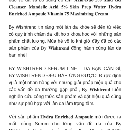
𝐂𝐥𝐞𝐚𝐧𝐬𝐞𝐫 𝐌𝐚𝐧𝐝𝐞𝐥𝐢𝐜 𝐀𝐜𝐢𝐝 𝟓% 𝐒𝐤𝐢𝐧 𝐏𝐫𝐞𝐩 𝐖𝐚𝐭𝐞𝐫 𝐇𝐲𝐝𝐫𝐚
𝐄𝐧𝐫𝐢𝐜𝐡𝐞𝐝 𝐀𝐦𝐩𝐨𝐮𝐥𝐞 𝐕𝐢𝐭𝐚𝐦𝐢𝐧 𝟕𝟓 𝐌𝐚𝐱𝐢𝐦𝐢𝐳𝐢𝐧𝐠 𝐂𝐫𝐞𝐚𝐦
By Wishtrend tin rằng một làn da khỏe sẽ đến từ việc
có quy trình chăm da kết hợp khoa học với những sản
phẩm chất lượng. Mùa hè vô lo khi giờ đây đã có các
sản phẩm của 𝐁𝐲 𝐖𝐢𝐬𝐡𝐭𝐫𝐞𝐧𝐝 đồng hành cùng làn da
bạn nhé!
BY WISHTREND SERUM LINE – DA BẠN CẦN GÌ,
BY WISHTREND ĐỀU ĐÁP ỨNG ĐƯỢC! Được định
vị là một nhãn hàng với những giải pháp hiệu quả cho
các vấn đề da thường gặp phải, 𝐁𝐲 𝐖𝐢𝐬𝐡𝐭𝐫𝐞𝐧𝐝 luôn
nghiên cứu công thức sản phẩm và đặt hiệu quả cũng
như sự phù hợp với làn da làm trọng tâm.
Với sản phẩm 𝐇𝐲𝐝𝐫𝐚 𝐄𝐧𝐫𝐢𝐜𝐡𝐞𝐝 𝐀𝐦𝐩𝐨𝐮𝐥𝐞 mới được ra
mắt, dòng Serum cho từng vấn đề da của 𝐁𝐲