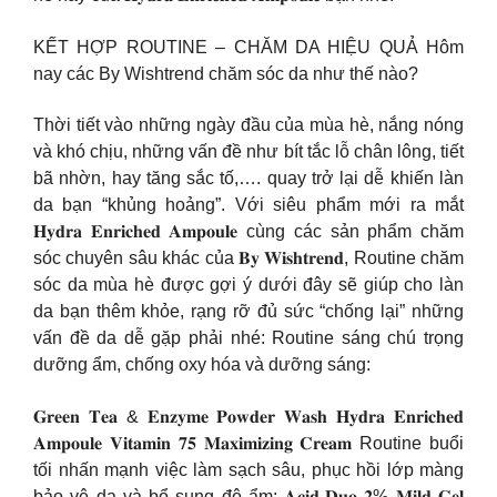
KẾT HỢP ROUTINE – CHĂM DA HIỆU QUẢ Hôm
nay các By Wishtrend chăm sóc da như thế nào?
Thời tiết vào những ngày đầu của mùa hè, nắng nóng
và khó chịu, những vấn đề như bít tắc lỗ chân lông, tiết
bã nhờn, hay tăng sắc tố,…. quay trở lại dễ khiến làn
da bạn “khủng hoảng”. Với siêu phẩm mới ra mắt
𝐇𝐲𝐝𝐫𝐚 𝐄𝐧𝐫𝐢𝐜𝐡𝐞𝐝 𝐀𝐦𝐩𝐨𝐮𝐥𝐞 cùng các sản phẩm chăm
sóc chuyên sâu khác của 𝐁𝐲 𝐖𝐢𝐬𝐡𝐭𝐫𝐞𝐧𝐝, Routine chăm
sóc da mùa hè được gợi ý dưới đây sẽ giúp cho làn
da bạn thêm khỏe, rạng rỡ đủ sức “chống lại” những
vấn đề da dễ gặp phải nhé: Routine sáng chú trọng
dưỡng ẩm, chống oxy hóa và dưỡng sáng:
𝐆𝐫𝐞𝐞𝐧 𝐓𝐞𝐚 & 𝐄𝐧𝐳𝐲𝐦𝐞 𝐏𝐨𝐰𝐝𝐞𝐫 𝐖𝐚𝐬𝐡 𝐇𝐲𝐝𝐫𝐚 𝐄𝐧𝐫𝐢𝐜𝐡𝐞𝐝
𝐀𝐦𝐩𝐨𝐮𝐥𝐞 𝐕𝐢𝐭𝐚𝐦𝐢𝐧 𝟕𝟓 𝐌𝐚𝐱𝐢𝐦𝐢𝐳𝐢𝐧𝐠 𝐂𝐫𝐞𝐚𝐦 Routine buổi
tối nhấn mạnh việc làm sạch sâu, phục hồi lớp màng
bảo vệ da và bổ sung độ ẩm: 𝐀𝐜𝐢𝐝-𝐃𝐮𝐨 𝟐% 𝐌𝐢𝐥𝐝 𝐆𝐞𝐥