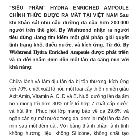
“SIÊU PHẨM” HYDRA ENRICHED AMPOULE
CHÍNH THỨC ĐƯỢC RA MẮT TẠI VIỆT NAM Sau
khi khảo sát nhu cầu dưỡng da của hơn 200,000
người trên thế giới, By Wishtrend nhận ra người
tiêu dùng đang tìm kiếm một giải pháp giải quyết
tình trạng khô, thiếu nước, và kích ứng. Từ đó, 𝐁𝐲
𝐖𝐢𝐬𝐡𝐭𝐫𝐞𝐧𝐝 𝐇𝐲𝐝𝐫𝐚 𝐄𝐧𝐫𝐢𝐜𝐡𝐞𝐝 𝐀𝐦𝐩𝐨𝐮𝐥𝐞 được phát triển
và ra đời nhằm đem đến một làn da căng mịn với
khả năng:
Chữa lành và làm dịu làn da bị tổn thương, kích ứng
với 70% chiết xuất lô hội, một loại cây thiên nhiên giàu
Axit Amin, Vitamin A, C, D và E. Nuôi dưỡng làn da ẩm
hơn mọng tới hơn 30% nhờ tổ hợp 7 chất cấp nước
và hút ẩm. Phục hồi lớp màng bảo vệ da 29,6% và
ngăn cản sự mất nước trong da, đem lại một làn da ẩm
mịn sau một đêm dài. Với bảng thành phần lành tính
không hương liệu, không Silicone, không chất tạo