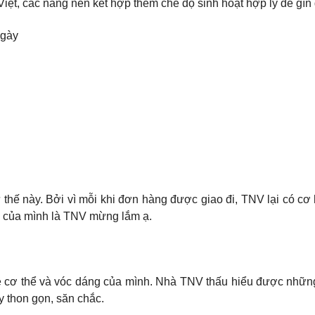
ệt, các nàng nên kết hợp thêm chế độ sinh hoạt hợp lý để gìn
ngày
hế này. Bởi vì mỗi khi đơn hàng được giao đi, TNV lại có cơ
nh của mình là TNV mừng lắm ạ.
 cơ thể và vóc dáng của mình. Nhà TNV thấu hiểu được những
 thon gọn, săn chắc.