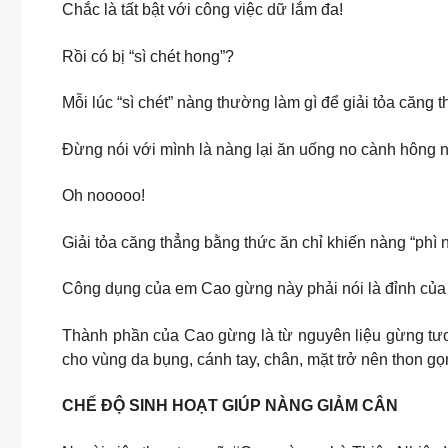
Chắc là tất bật với công việc dữ lắm đa!
Rồi có bị “sì chét hong”?
Mỗi lúc “sì chét” nàng thường làm gì để giải tỏa căng 
Đừng nói với mình là nàng lại ăn uống no cành hông 
Oh nooooo!
Giải tỏa căng thẳng bằng thức ăn chỉ khiến nàng “phì 
Công dụng của em Cao gừng này phải nói là đỉnh của 
Thành phần của Cao gừng là từ nguyên liệu gừng tươi
cho vùng da bụng, cánh tay, chân, mặt trở nên thon g
CHẾ ĐỘ SINH HOẠT GIÚP NÀNG GIẢM CÂN