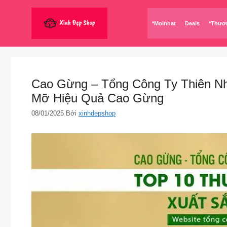
Chuyển
đến
*Moinhat
Deals
*Thươ
nội
dung
Cao Gừng – Tổng Công Ty Thiên Nh
Mỡ Hiệu Quả Cao Gừng
08/01/2025
Bởi
xinhdepshop