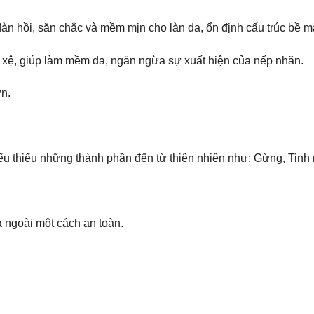
àn hồi, săn chắc và mềm mịn cho làn da, ổn định cấu trúc bề m
y xệ, giúp làm mềm da, ngăn ngừa sự xuất hiện của nếp nhăn.
ơn.
u thiếu những thành phần đến từ thiên nhiên như: Gừng, Tinh 
 ngoài một cách an toàn.