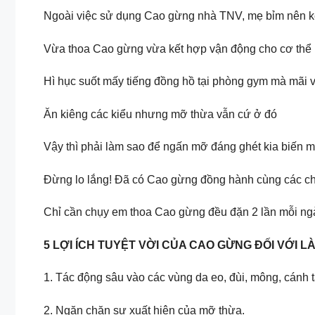
Ngoài việc sử dụng Cao gừng nhà TNV, mẹ bỉm nên kết
Vừa thoa Cao gừng vừa kết hợp vận động cho cơ thể 
Hì hục suốt mấy tiếng đồng hồ tại phòng gym mà mãi
Ăn kiêng các kiểu nhưng mỡ thừa vẫn cứ ở đó
Vậy thì phải làm sao để ngấn mỡ đáng ghét kia biến m
Đừng lo lắng! Đã có Cao gừng đồng hành cùng các ch
Chỉ cần chụy em thoa Cao gừng đều đặn 2 lần mỗi ngày 
5 LỢI ÍCH TUYỆT VỜI CỦA CAO GỪNG ĐỐI VỚI 
1. Tác động sâu vào các vùng da eo, đùi, mông, cánh t
2. Ngăn chặn sự xuất hiện của mỡ thừa.