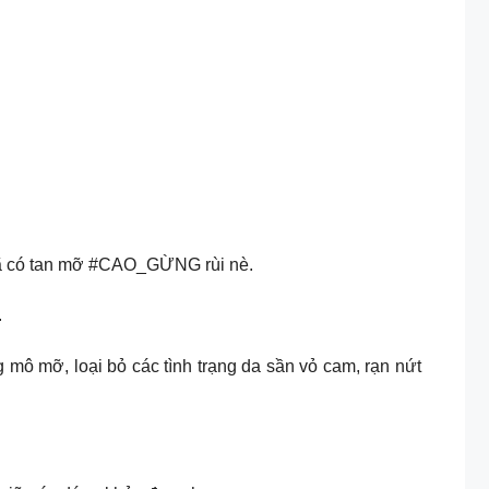
hì đã có tan mỡ #CAO_GỪNG rùi nè.
.
mô mỡ, loại bỏ các tình trạng da sần vỏ cam, rạn nứt