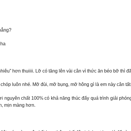
thẳng?
nha
nhiêu” hơn thuiiii. Lỡ có tăng lên vài cân vì thức ăn béo bỡ t
chóp luôn nhé. Mỡ đùi, mỡ bụng, mỡ hông gì là em này cân tất
 nguyên chất 100% có khả năng thúc đẩy quá trình giải phóng 
ọn, mịn màng hơn.