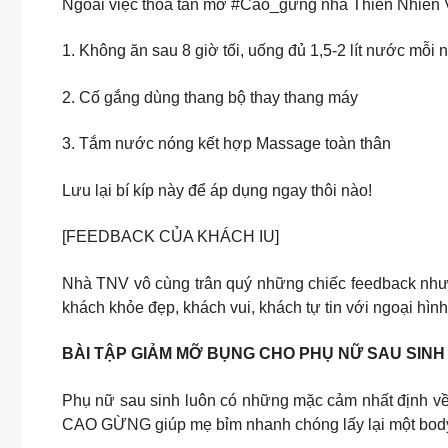
Ngoài việc thoa tan mỡ #Cao_gừng nhà Thiên Nhiên Vi
1. Không ăn sau 8 giờ tối, uống đủ 1,5-2 lít nước mỗi 
2. Cố gắng dùng thang bộ thay thang máy
3. Tắm nước nóng kết hợp Massage toàn thân
Lưu lại bí kíp này để áp dụng ngay thôi nào!
[FEEDBACK CỦA KHÁCH IU]
Nhà TNV vô cùng trân quý những chiếc feedback như t
khách khỏe đẹp, khách vui, khách tự tin với ngoại hì
BÀI TẬP GIẢM MỠ BỤNG CHO PHỤ NỮ SAU SINH
Phụ nữ sau sinh luôn có những mặc cảm nhất định về
CAO GỪNG giúp mẹ bỉm nhanh chóng lấy lại một body