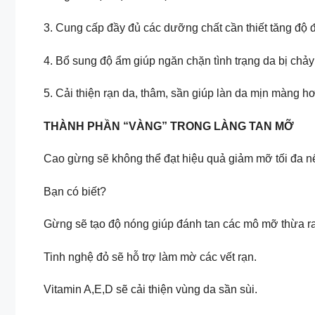
3. Cung cấp đầy đủ các dưỡng chất cần thiết tăng độ đ
4. Bổ sung độ ẩm giúp ngăn chặn tình trạng da bị chả
5. Cải thiện rạn da, thâm, sần giúp làn da mịn màng h
THÀNH PHẦN “VÀNG” TRONG LÀNG TAN MỠ
Cao gừng sẽ không thể đạt hiệu quả giảm mỡ tối đa nế
Bạn có biết?
Gừng sẽ tạo độ nóng giúp đánh tan các mô mỡ thừa ra
Tinh nghệ đỏ sẽ hỗ trợ làm mờ các vết rạn.
Vitamin A,E,D sẽ cải thiện vùng da sần sùi.