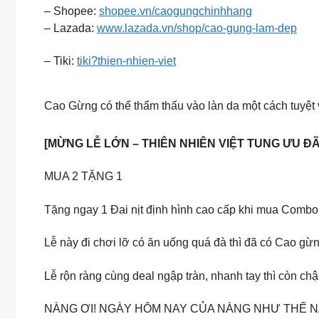
– Shopee:
shopee.vn/caogungchinhhang
– Lazada:
www.lazada.vn/shop/cao-gung-lam-dep
– Tiki:
tiki?thien-nhien-viet
Cao Gừng có thể thẩm thấu vào làn da một cách tuyệt
[MỪNG LỄ LỚN – THIÊN NHIÊN VIỆT TUNG ƯU ĐÃ
MUA 2 TẶNG 1
Tặng ngay 1 Đai nịt định hình cao cấp khi mua Combo
Lễ này đi chơi lỡ có ăn uống quá đà thì đã có Cao gừn
Lễ rộn ràng cùng deal ngập tràn, nhanh tay thì còn chậ
NÀNG ƠI! NGÀY HÔM NAY CỦA NÀNG NHƯ THẾ N