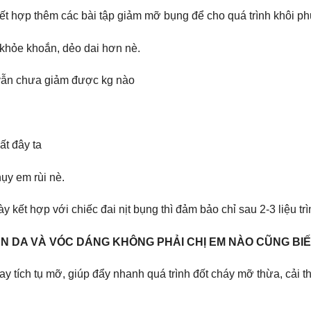
 hợp thêm các bài tập giảm mỡ bụng để cho quá trình khôi phụ
khỏe khoắn, dẻo dai hơn nè.
 vẫn chưa giảm được kg nào
ất đây ta
ụy em rùi nè.
kết hợp với chiếc đai nịt bụng thì đảm bảo chỉ sau 2-3 liệu tr
LÀN DA VÀ VÓC DÁNG KHÔNG PHẢI CHỊ EM NÀO CŨNG BI
ay tích tụ mỡ, giúp đẩy nhanh quá trình đốt cháy mỡ thừa, cải t