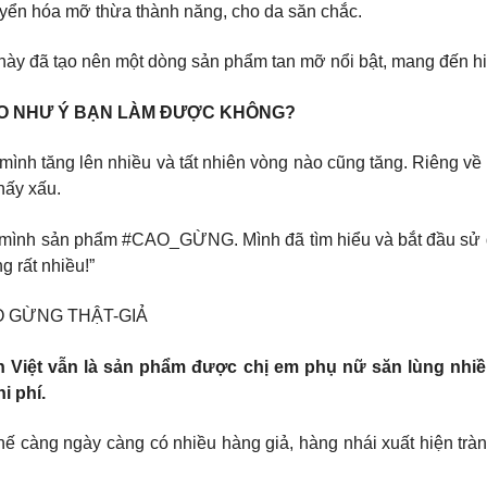
uyển hóa mỡ thừa thành năng, cho da săn chắc.
 này đã tạo nên một dòng sản phẩm tan mỡ nổi bật, mang đến 
EO NHƯ Ý BẠN LÀM ĐƯỢC KHÔNG?
 mình tăng lên nhiều và tất nhiên vòng nào cũng tăng. Riêng về 
hấy xấu.
 mình sản phẩm #CAO_GỪNG. Mình đã tìm hiểu và bắt đầu sử dụn
 rất nhiều!”
O GỪNG THẬT-GIẢ
ên Việt vẫn là sản phẩm được chị em phụ nữ săn lùng nhi
i phí.
hế càng ngày càng có nhiều hàng giả, hàng nhái xuất hiện trà