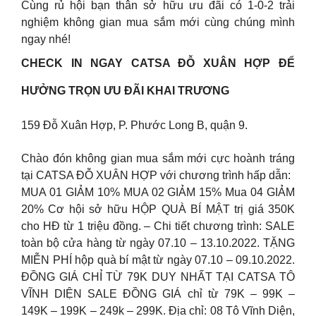
Cùng rủ hội bạn thân sở hữu ưu đãi có 1-0-2 trải
nghiệm không gian mua sắm mới cùng chúng mình
ngay nhé!
CHECK IN NGAY CATSA ĐỖ XUÂN HỢP ĐỂ
HƯỞNG TRỌN ƯU ĐÃI KHAI TRƯƠNG
159 Đỗ Xuân Hợp, P. Phước Long B, quận 9.
Chào đón không gian mua sắm mới cực hoành tráng
tại CATSA ĐỖ XUÂN HỢP với chương trình hấp dẫn:
MUA 01 GIẢM 10% MUA 02 GIẢM 15% Mua 04 GIẢM
20% Cơ hội sở hữu HỘP QUÀ BÍ MẬT trị giá 350K
cho HĐ từ 1 triệu đồng. – Chi tiết chương trình: SALE
toàn bộ cửa hàng từ ngày 07.10 – 13.10.2022. TẶNG
MIỄN PHÍ hộp quà bí mật từ ngày 07.10 – 09.10.2022.
ĐỒNG GIÁ CHỈ TỪ 79K DUY NHẤT TẠI CATSA TÔ
VĨNH DIỆN SALE ĐỒNG GIÁ chỉ từ 79K – 99K –
149K – 199K – 249k – 299K. Địa chỉ: 08 Tô Vĩnh Diện,