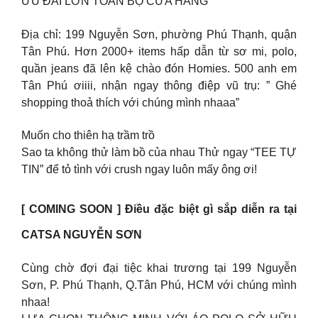
ƯU ĐÃI LỚN TOÀN BỘ CỬA HÀNG
Địa chỉ: 199 Nguyễn Sơn, phường Phú Thạnh, quận
Tân Phú. Hơn 2000+ items hấp dẫn từ sơ mi, polo,
quần jeans đã lên kệ chào đón Homies. 500 anh em
Tân Phú ơiiii, nhận ngay thông điệp vũ trụ: ” Ghé
shopping thoả thích với chúng mình nhaaa”
Muốn cho thiên hạ trầm trồ
Sao ta không thử làm bồ của nhau Thử ngay “TEE TỰ
TIN” để tỏ tình với crush ngay luôn mấy ông ơi!
[ COMING SOON ] Điều đặc biệt gì sắp diễn ra tại
CATSA NGUYỄN SƠN
Cùng chờ đợi đại tiệc khai trương tại 199 Nguyễn
Sơn, P. Phú Thạnh, Q.Tân Phú, HCM với chúng mình
nhaa!