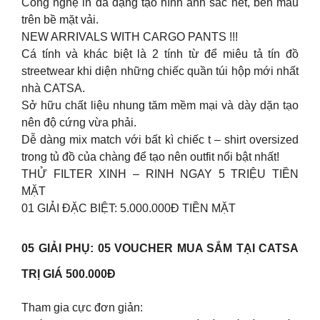
Công nghệ in đa dạng tạo hình ảnh sắc nét, bền màu
trên bề mặt vải.
NEW ARRIVALS WITH CARGO PANTS !!!
Cá tính và khác biệt là 2 tính từ để miêu tả tín đồ
streetwear khi diện những chiếc quần túi hộp mới nhất
nhà CATSA.
Sở hữu chất liệu nhung tăm mềm mại và dày dặn tạo
nên độ cứng vừa phải.
Dễ dàng mix match với bất kì chiếc t – shirt oversized
trong tủ đồ của chàng để tạo nên outfit nổi bật nhất!
THỬ FILTER XINH – RINH NGAY 5 TRIỆU TIỀN
MẶT
01 GIẢI ĐẶC BIỆT: 5.000.000Đ TIỀN MẶT
05 GIẢI PHỤ: 05 VOUCHER MUA SẮM TẠI CATSA
TRỊ GIÁ 500.000Đ
Tham gia cực đơn giản: