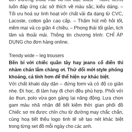
luôn đáp ứng các sở thích về màu sắc, kiểu dáng. –
Tối ưu hoá sự linh hoạt với chất vải đa dạng từ CVC,
Lacoste, cotton gân cao cấp. – Thấm hút mồ hôi tốt,
mềm mại và co giãn 4 chiều. – Phong thái tối giản, lịch
lãm và thoải mái. Thông tin chương trình: CHỈ ÁP
DỤNG cho đơn hàng online.
Trendy wide – leg trousers
Bền bỉ với chiếc quần tây hay jeans cổ điển thì
nhàm chán lắm chàng ơi. Thử đổi mới style phóng
khoáng, cá tính hơn để thể hiện sự khác biệt.
Với chất khaki dày dặn – đứng form và có độ co giãn
nhẹ. Đi học, đi làm hay đi chơi đều phù hợp. Phối với
áo thun, polo vừa gọn gàng lại năng động. Lựa chọn
gam màu nhã nhặn để tiết kiệm thời gian phối đồ
Chiếc sơ mi được chỉn chu từ đường may chắc chắn,
cùng hoạ tiết thêu logo tinh tế sẽ tạo nét khác biệt
trong từng set đồ mỗi ngày cho các anh.