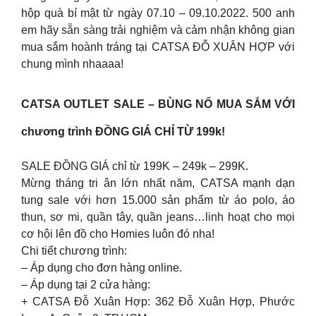
hộp quà bí mật từ ngày 07.10 – 09.10.2022. 500 anh
em hãy sẵn sàng trải nghiệm và cảm nhận không gian
mua sắm hoành tráng tại CATSA ĐỖ XUÂN HỢP với
chung mình nhaaaa!
CATSA OUTLET SALE – BÙNG NỔ MUA SẮM VỚI
chương trình ĐỒNG GIÁ CHỈ TỪ 199k!
SALE ĐỒNG GIÁ chỉ từ 199K – 249k – 299K.
Mừng tháng tri ân lớn nhất năm, CATSA mạnh dạn
tung sale với hơn 15.000 sản phẩm từ áo polo, áo
thun, sơ mi, quần tây, quần jeans…linh hoạt cho mọi
cơ hội lên đồ cho Homies luôn đó nha!
Chi tiết chương trình:
– Áp dụng cho đơn hàng online.
– Áp dụng tại 2 cửa hàng:
+ CATSA Đỗ Xuân Hợp: 362 Đỗ Xuân Hợp, Phước