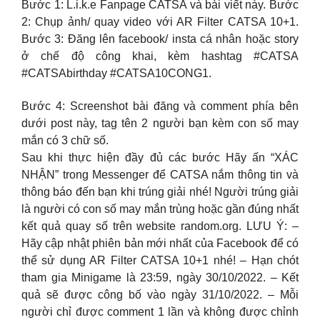
Bước 1: L.i.k.e Fanpage CATSA và bài viết này. Bước
2: Chụp ảnh/ quay video với AR Filter CATSA 10+1.
Bước 3: Đăng lên facebook/ insta cá nhân hoặc story
ở chế độ công khai, kèm hashtag #CATSA
#CATSAbirthday #CATSA10CONG1.
Bước 4: Screenshot bài đăng và comment phía bên
dưới post này, tag tên 2 người bạn kèm con số may
mắn có 3 chữ số.
Sau khi thực hiện đầy đủ các bước Hãy ấn “XÁC
NHẬN” trong Messenger để CATSA nắm thông tin và
thông báo đến bạn khi trúng giải nhé! Người trúng giải
là người có con số may mắn trùng hoặc gần đúng nhất
kết quả quay số trên website random.org. LƯU Ý: –
Hãy cập nhật phiên bản mới nhất của Facebook để có
thể sử dụng AR Filter CATSA 10+1 nhé! – Hạn chót
tham gia Minigame là 23:59, ngày 30/10/2022. – Kết
quả sẽ được công bố vào ngày 31/10/2022. – Mỗi
người chỉ được comment 1 lần và không được chỉnh