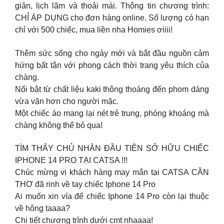
giản, lịch lãm và thoải mái. Thông tin chương trình:
CHỈ ÁP DỤNG cho đơn hàng online. Số lượng có hạn
chỉ với 500 chiếc, mua liền nha Homies ơiiii!
Thêm sức sống cho ngày mới và bắt đầu nguồn cảm
hứng bất tận với phong cách thời trang yêu thích của
chàng.
Nổi bật từ chất liệu kaki thông thoáng đến phom dáng
vừa vặn hơn cho người mặc.
Một chiếc áo mang lại nét trẻ trung, phóng khoáng mà
chàng không thể bỏ qua!
TÌM THẤY CHỦ NHÂN ĐẦU TIÊN SỞ HỮU CHIẾC
IPHONE 14 PRO TẠI CATSA !!!
Chúc mừng vị khách hàng may mắn tại CATSA CẦN
THƠ đã rinh về tay chiếc Iphone 14 Pro
Ai muốn xin vía để chiếc Iphone 14 Pro còn lại thuộc
về hông taaaa?
Chi tiết chương trình dưới cmt nhaaaa!