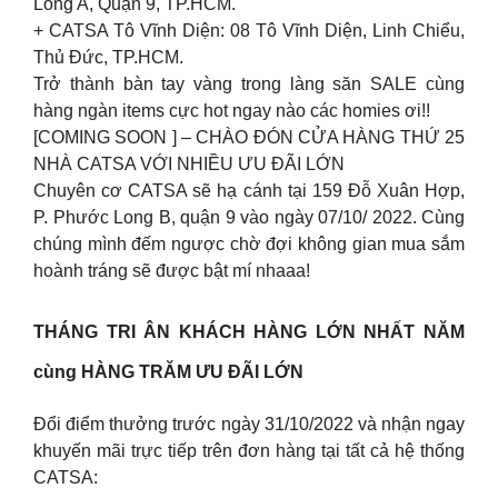
Long A, Quận 9, TP.HCM.
+ CATSA Tô Vĩnh Diện: 08 Tô Vĩnh Diện, Linh Chiểu,
Thủ Đức, TP.HCM.
Trở thành bàn tay vàng trong làng săn SALE cùng
hàng ngàn items cực hot ngay nào các homies ơi!!
[COMING SOON ] – CHÀO ĐÓN CỬA HÀNG THỨ 25
NHÀ CATSA VỚI NHIỀU ƯU ĐÃI LỚN
Chuyên cơ CATSA sẽ hạ cánh tại 159 Đỗ Xuân Hợp,
P. Phước Long B, quận 9 vào ngày 07/10/ 2022. Cùng
chúng mình đếm ngược chờ đợi không gian mua sắm
hoành tráng sẽ được bật mí nhaaa!
THÁNG TRI ÂN KHÁCH HÀNG LỚN NHẤT NĂM
cùng HÀNG TRĂM ƯU ĐÃI LỚN
Đổi điểm thưởng trước ngày 31/10/2022 và nhận ngay
khuyến mãi trực tiếp trên đơn hàng tại tất cả hệ thống
CATSA: