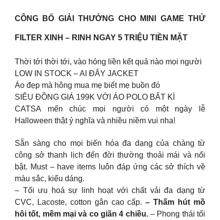
CÔNG BỐ GIẢI THƯỞNG CHO MINI GAME THỬ
FILTER XINH – RINH NGAY 5 TRIỆU TIỀN MẶT
Thời tới thời tới, vào hóng liền kết quả nào mọi người
LOW IN STOCK – AI ĐÂY JACKET
Áo đẹp mà hông mua mẹ biết mẹ buồn đó
SIÊU ĐỒNG GIÁ 199K VỚI ÁO POLO BẤT KÌ
CATSA mến chúc mọi người có một ngày lễ
Halloween thật ý nghĩa và nhiều niềm vui nha!
Sẵn sàng cho mọi biến hóa đa dạng của chàng từ
công sở thanh lịch đến đời thường thoải mái và nổi
bật. Must – have items luôn đáp ứng các sở thích về
màu sắc, kiểu dáng.
– Tối ưu hoá sự linh hoạt với chất vải đa dạng từ
CVC, Lacoste, cotton gân cao cấp.
– Thấm hút mồ
hôi tốt, mềm mại và co giãn 4 chiều.
– Phong thái tối