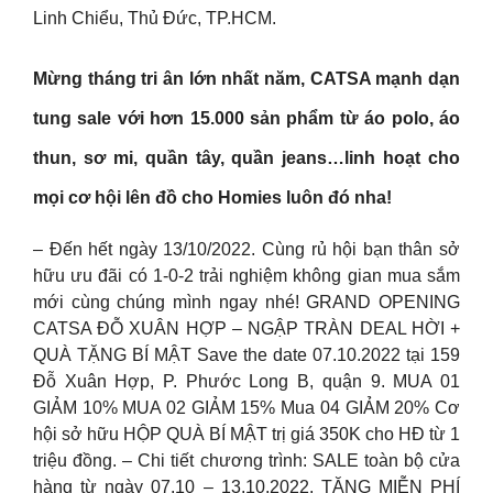
Linh Chiểu, Thủ Đức, TP.HCM.
Mừng tháng tri ân lớn nhất năm, CATSA mạnh dạn
tung sale với hơn 15.000 sản phẩm từ áo polo, áo
thun, sơ mi, quần tây, quần jeans…linh hoạt cho
mọi cơ hội lên đồ cho Homies luôn đó nha!
– Đến hết ngày 13/10/2022. Cùng rủ hội bạn thân sở
hữu ưu đãi có 1-0-2 trải nghiệm không gian mua sắm
mới cùng chúng mình ngay nhé! GRAND OPENING
CATSA ĐỖ XUÂN HỢP – NGẬP TRÀN DEAL HỜI +
QUÀ TẶNG BÍ MẬT Save the date 07.10.2022 tại 159
Đỗ Xuân Hợp, P. Phước Long B, quận 9. MUA 01
GIẢM 10% MUA 02 GIẢM 15% Mua 04 GIẢM 20% Cơ
hội sở hữu HỘP QUÀ BÍ MẬT trị giá 350K cho HĐ từ 1
triệu đồng. – Chi tiết chương trình: SALE toàn bộ cửa
hàng từ ngày 07.10 – 13.10.2022. TẶNG MIỄN PHÍ