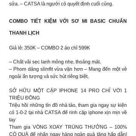
sửa. – CATSA là người có quyết định cuối cùng.
COMBO TIẾT KIỆM VỚI SƠ MI BASIC CHUẨN
THANH LỊCH
Giá lẻ: 350K – COMBO 2 áo chỉ 599K
– Chất vải sẹc lanh mỏng nhẹ, thoáng mát.
– Phom dáng slimfit vừa vặn hơn – Mang đến một vẻ
ngoài ấn tượng và sức hút riêng biệt.
SỞ HỮU MỘT CẶP IPHONE 14 PRO CHỈ VỚI 1
TRIỆU ĐỒNG
Triệu hồi những tín đồ nhà táo, tham gia ngay sự kiện
có 1-0-2 tại nhà CATSA để rinh cặp iphone xịn mịn về
tay
Tham gia VÒNG XOAY TRÚNG THƯỞNG – 100%
CÓ QUÀ để nhận ngay hàng ngàn quà tặng hấp dẫn!