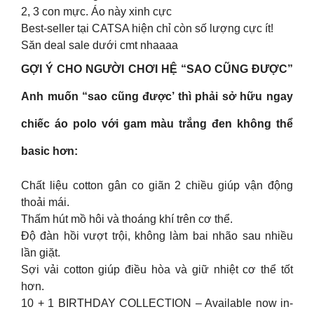
2, 3 con mực. Áo này xinh cực
Best-seller tại CATSA hiện chỉ còn số lượng cực ít!
Săn deal sale dưới cmt nhaaaa
GỢI Ý CHO NGƯỜI CHƠI HỆ “SAO CŨNG ĐƯỢC”
Anh muốn “sao cũng được’ thì phải sở hữu ngay
chiếc áo polo với gam màu trắng đen không thể
basic hơn:
Chất liệu cotton gân co giãn 2 chiều giúp vận động
thoải mái.
Thấm hút mồ hôi và thoáng khí trên cơ thể.
Độ đàn hồi vượt trội, không làm bai nhão sau nhiều
lần giặt.
Sợi vải cotton giúp điều hòa và giữ nhiệt cơ thể tốt
hơn.
10 + 1 BIRTHDAY COLLECTION – Available now in-