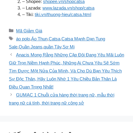
– Shopee:
shopee.vn/shopcatsa
– Lazada:
www.lazada.vn/shop/catsa
– Tiki:
tiki.vn/thuong-hieu/catsa.html
Danh
Mã Giảm Giá
mục
Thẻ
áo polo
,
Áo Thun
,
Catsa
,
Catsa Mạnh Dạn Tung
Sale
,
Quần Jeans
,
quần Tây
,
Sơ Mi
Anacis Mong Rằng Những Cặp Đôi Đang Yêu Mãi Luôn
Giữ Trọn Niềm Hạnh Phúc, Những Ai Chưa Yêu Sẽ Sớm
Tìm Được Một Nửa Của Mình, Và Cho Dù Bạn Yêu Thích
Sự Độc Thân, Hãy Luôn Nhớ 1 Yêu Chiều Bản Thân Là
Điều Quan Trọng Nhất!
GUMAC 1 Chuỗi cửa hàng thời trang nữ, mẫu thời
trang nữ cá tính, thời trang nữ công sở