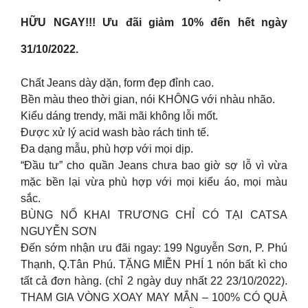
HỮU NGAY!!! Ưu đãi giảm 10% đến hết ngày
31/10/2022.
Chất Jeans dày dặn, form đẹp đỉnh cao.
Bền màu theo thời gian, nói KHÔNG với nhàu nhão.
Kiểu dáng trendy, mãi mãi không lỗi mốt.
Được xử lý acid wash bào rách tinh tế.
Đa dạng mẫu, phù hợp với mọi dịp.
“Đầu tư” cho quần Jeans chưa bao giờ sợ lỗ vì vừa
mặc bền lại vừa phù hợp với mọi kiểu áo, mọi màu
sắc.
BÙNG NỔ KHAI TRƯƠNG CHỈ CÓ TẠI CATSA
NGUYỄN SƠN
Đến sớm nhận ưu đãi ngay: 199 Nguyễn Sơn, P. Phú
Thạnh, Q.Tân Phú. TẶNG MIỄN PHÍ 1 nón bất kì cho
tất cả đơn hàng. (chỉ 2 ngày duy nhất 22 23/10/2022).
THAM GIA VÒNG XOAY MAY MẮN – 100% CÓ QUÀ