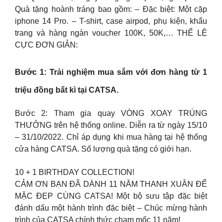
Quà tặng hoành tráng bao gồm: – Đặc biệt: Một cặp
iphone 14 Pro. – T-shirt, case airpod, phụ kiện, khẩu
trang và hàng ngàn voucher 100K, 50K,… THỂ LỆ
CỰC ĐƠN GIẢN:
Bước 1: Trải nghiệm mua sắm với đơn hàng từ 1
triệu đồng bất kì tại CATSA.
Bước 2: Tham gia quay VÒNG XOAY TRÚNG
THƯỞNG trên hệ thống online. Diễn ra từ ngày 15/10
– 31/10/2022. Chỉ áp dụng khi mua hàng tại hệ thống
cửa hàng CATSA. Số lượng quà tặng có giới hạn.
10 + 1 BIRTHDAY COLLECTION!
CẢM ƠN BẠN ĐÃ DÀNH 11 NĂM THANH XUÂN ĐỂ
MẶC ĐẸP CÙNG CATSA! Một bộ sưu tập đặc biệt
đánh dấu một hành trình đặc biệt – Chúc mừng hành
trình của CATSA chính thức chạm mốc 11 năm!