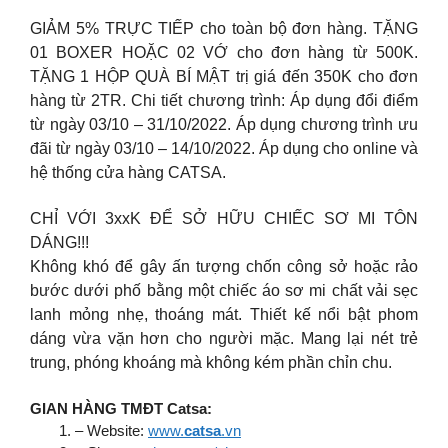
GIẢM 5% TRỰC TIẾP cho toàn bộ đơn hàng. TẶNG
01 BOXER HOẶC 02 VỚ cho đơn hàng từ 500K.
TẶNG 1 HỘP QUÀ BÍ MẬT trị giá đến 350K cho đơn
hàng từ 2TR. Chi tiết chương trình: Áp dụng đổi điểm
từ ngày 03/10 – 31/10/2022. Áp dụng chương trình ưu
đãi từ ngày 03/10 – 14/10/2022. Áp dụng cho online và
hệ thống cửa hàng CATSA.
CHỈ VỚI 3xxK ĐỂ SỞ HỮU CHIẾC SƠ MI TÔN
DÁNG!!!
Không khó để gây ấn tượng chốn công sở hoặc rảo
bước dưới phố bằng một chiếc áo sơ mi chất vải sẹc
lanh mỏng nhẹ, thoáng mát. Thiết kế nổi bật phom
dáng vừa vặn hơn cho người mặc. Mang lại nét trẻ
trung, phóng khoáng mà không kém phần chỉn chu.
GIAN HÀNG TMĐT Catsa:
– Website:
www.
catsa
.vn