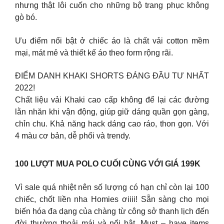
nhưng thật lôi cuốn cho những bộ trang phục không
gò bó.
Ưu điểm nổi bật ở chiếc áo là chất vải cotton mềm
mại, mát mẻ và thiết kế áo theo form rộng rãi.
ĐIỂM DANH KHAKI SHORTS ĐÁNG ĐẦU TƯ NHẤT
2022!
Chất liệu vải Khaki cao cấp không để lại các đường
lằn nhăn khi vận động, giúp giữ dáng quần gọn gàng,
chỉn chu. Khả năng hack dáng cao ráo, thon gọn. Với
4 màu cơ bản, dễ phối và trendy.
100 LƯỢT MUA POLO CUỐI CÙNG VỚI GIÁ 199K
Vì sale quá nhiệt nên số lượng có hạn chỉ còn lại 100
chiếc, chốt liền nha Homies ơiiii! Sẵn sàng cho mọi
biến hóa đa dạng của chàng từ công sở thanh lịch đến
đời thường thoải mái và nổi bật. Must – have items