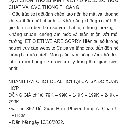
LỰA CHỌN THÔNG MINH VỚI ÁO POLO SỞ HỮU
CHẤT VẢI CVC THÔNG THOÁNG
– Cấu trúc sợi dệt đan chéo, tạo nên bề mặt vải thoáng
khí và thấm hút nhanh. – Khả năng chống co rút tốt,
giữ form áo bền hơn so với chất liệu thông thường. –
Kháng khuẩn, chống ẩm mốc và thân thiện với môi
trường. ÉT O ÉT! WE ARE SORRY Hiện tại số lượng
người truy cập website Catsa.vn tăng cao, dẫn đến hệ
thống bị “quá nhiệt”. Mong các bạn thông cảm chờ đợi,
tất cả đơn hàng sẽ được xử lý trong thời gian sớm
nhất!
NHANH TAY CHỐT DEAL HỜI TẠI CATSA ĐỖ XUÂN
HỢP
ĐỒNG GIÁ chỉ từ 79K – 99K – 149K – 199K – 249k –
299K.
Địa chỉ: 362 Đỗ Xuân Hợp, Phước Long A, Quận 9,
TP.HCM.
– Đến hết ngày 13/10/2022.