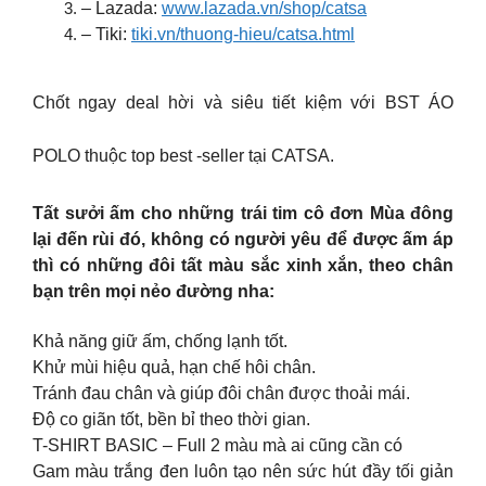
– Lazada:
www.lazada.vn/shop/catsa
– Tiki:
tiki.vn/thuong-hieu/catsa.html
Chốt ngay deal hời và siêu tiết kiệm với BST ÁO
POLO thuộc top best -seller tại CATSA.
Tất sưởi ấm cho những trái tim cô đơn Mùa đông
lại đến rùi đó, không có người yêu để được ấm áp
thì có những đôi tất màu sắc xinh xắn, theo chân
bạn trên mọi nẻo đường nha:
Khả năng giữ ấm, chống lạnh tốt.
Khử mùi hiệu quả, hạn chế hôi chân.
Tránh đau chân và giúp đôi chân được thoải mái.
Độ co giãn tốt, bền bỉ theo thời gian.
T-SHIRT BASIC – Full 2 màu mà ai cũng cần có
Gam màu trắng đen luôn tạo nên sức hút đầy tối giản