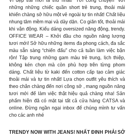
Vì đẹp trai mới là thứ nhất! “Tới công chuyện” với
những những chiếc quần short trẻ trung, thoải mái
khiến chàng sở hữu một vẻ ngoài tự tin nhất! Chất liệu
nhung tăm mềm mại và dày dặn. Co giãn tốt, thoải mái
khi vận động. Kiểu dáng oversized năng động, trendy.
OFFICE WEAR – Khởi đầu cho nguồn năng lượng
tươi mới! Sở hữu những items đa phong cách, đa sắc
màu sẵn sàng “chiến đấu” cho cả tuần làm việc bận
rộn! Tập trung những gam màu trẻ trung, lịch thiệp,
không kén chọn mà còn phù hợp trên từng phom
dáng. Chất liệu từ kaki đến cotton cấp tạo cảm giác
thoải mái và tự tin nhất! Lựa chọn outfit yêu thích và
theo chân chàng đến nơi công sở , mang nguồn năng
tươi mới để làm việc thật hiệu quả chàng nha! Sản
phẩm hiện đã có mặt tại tất cả cửa hàng CATSA và
online. Đừng ngần ngại inbox để chúng mình tư vấn
cho các anh nhé
TRENDY NOW WITH JEANS! NHẤT ĐỊNH PHẢI SỞ