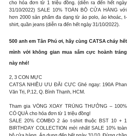
cho hóa đơn từ 1 triệu đồng. (diễn ra đến hết ngày
31/10/2022) SALE 10% TOÀN BỘ CỬA HÀNG với
hơn 2000 sản phẩm đa dạng từ áo polo, áo khoác, t-
shirt, quần jeans (diễn ra đến hết ngày 31/10/2022).
500 anh em Tân Phú ơi, hãy cùng CATSA cháy hết
mình với không gian mua sắm cực hoành tráng
này nhé!
2, 3 CON MỰC
CATSA NHIỀU ƯU ĐÃI CỰC Ghé ngay: 190A Phan
Văn Trị, P.12, Q. Bình Thạnh, HCM.
Tham gia VÒNG XOAY TRÚNG THƯỞNG – 100%
CÓ QUÀ cho hóa đơn từ 1 triệu đồng!
SALE 20% COMBO 2 áo t-shirt thuộc BST 10 + 1
BIRTHDAY COLLECTION mới nhất! SALE 10% toàn
bộ cửa hàng. Áp dụng đến hết ngày 31/10. Đừng chần