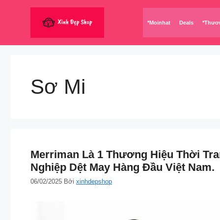
Chuyển
đến
*Moinhat
Deals
*Thươ
nội
dung
Sơ Mi
Merriman Là 1 Thương Hiệu Thời Tr
Nghiệp Dệt May Hàng Đầu Việt Nam.
06/02/2025
Bởi
xinhdepshop