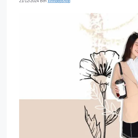
21/12/2024
Bởi
xinhdepshop