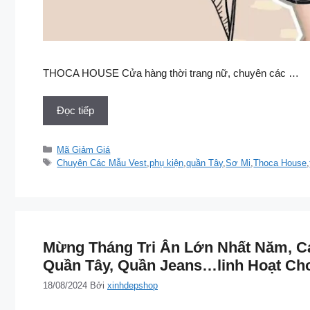
THOCA HOUSE Cửa hàng thời trang nữ, chuyên các …
Đọc tiếp
Danh
Mã Giảm Giá
mục
Thẻ
Chuyên Các Mẫu Vest
,
phụ kiện
,
quần Tây
,
Sơ Mi
,
Thoca House
,
Mừng Tháng Tri Ân Lớn Nhất Năm, Ca
Quần Tây, Quần Jeans…linh Hoạt Ch
18/08/2024
Bởi
xinhdepshop