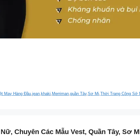
ệt May Hàng Đầu
,
jean
,
khaki
,
Merriman
,
quần Tây
,
Sơ Mi
,
Thời Trang Công Sở
Nữ, Chuyên Các Mẫu Vest, Quần Tây, Sơ Mi