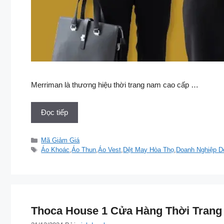
Merriman là thương hiệu thời trang nam cao cấp …
Đọc tiếp
Danh
Mã Giảm Giá
mục
Thẻ
Áo Khoác
,
Áo Thun
,
Áo Vest
,
Dệt May Hòa Thọ
,
Doanh Nghiệp D
Thoca House 1 Cửa Hàng Thời Trang 