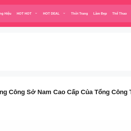
ng Hiệu
HOT HOT
HOT DEAL
Thời Trang
Làm Đẹp
Thể Thao
ang Công Sở Nam Cao Cấp Của Tổng Công 