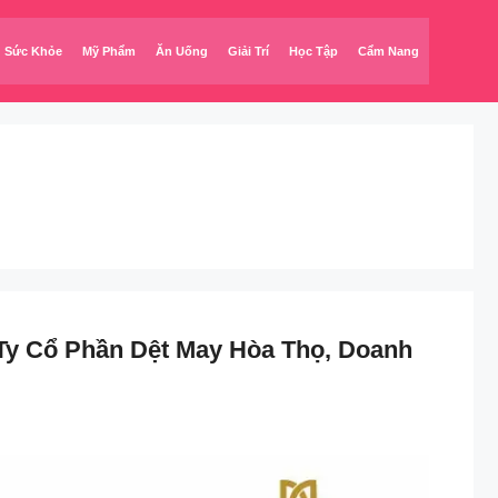
Sức Khỏe
Mỹ Phẩm
Ăn Uống
Giải Trí
Học Tập
Cẩm Nang
Ty Cổ Phần Dệt May Hòa Thọ, Doanh