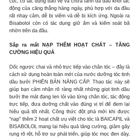
cúc, có tác dụng bảo vệ và chữa lành da đầu khỏi tác
động của căng thẳng hàng ngày, phù hợp với da đầu
rất nhạy cảm, dễ bị viêm và dễ bị kích ứng. Ngoài ra
Bisabolol còn có tác dụng giữ ẩm và kiểm soát bã
nhờn trên da đầu.
Sắp ra mắt NẠP THÊM HOẠT CHẤT – TĂNG
CƯỜNG HIỆU QUẢ
Dốc ngược chai và nhỏ trực tiếp vào chân tóc – đây là
cách sử dụng hoàn toàn mới của nước dưỡng tóc tinh
dầu bưởi PHIÊN BẢN NÂNG CẤP. Thao tác này sẽ
giúp bạn cảm nhận rõ ràng nhất những giọt tinh dầu
bưởi the mát đang len lỏi vào từng chân tóc, tác động
trực tiếp, đưa dưỡng chất vào đúng vị trí để đem lại
hiệu quả tốt nhất. Công thức đột phá mới khi được
“nạp” thêm 2 hoạt chất ưu việt cho tóc là BAICAPIL và
BISABOLOL mang lại hiệu quả tăng cường, giảm gãy
rụng rõ rệt, hỗ trợ sự phát triển, giúp tóc mọc đen dày,