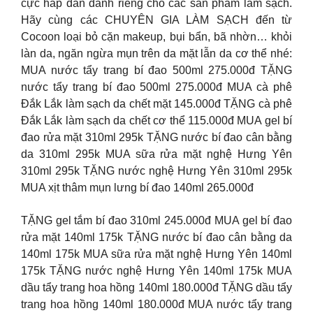
cực hấp dẫn dành riêng cho các sản phẩm làm sạch.
Hãy cùng các CHUYÊN GIA LÀM SẠCH đến từ
Cocoon loại bỏ cặn makeup, bụi bẩn, bã nhờn… khỏi
làn da, ngăn ngừa mụn trên da mặt lẫn da cơ thể nhé:
MUA nước tẩy trang bí đao 500ml 275.000đ TẶNG
nước tẩy trang bí đao 500ml 275.000đ MUA cà phê
Đắk Lắk làm sạch da chết mặt 145.000đ TẶNG cà phê
Đắk Lắk làm sạch da chết cơ thể 115.000đ MUA gel bí
đao rửa mặt 310ml 295k TẶNG nước bí đao cân bằng
da 310ml 295k MUA sữa rửa mặt nghệ Hưng Yên
310ml 295k TẶNG nước nghệ Hưng Yên 310ml 295k
MUA xịt thâm mụn lưng bí đao 140ml 265.000đ
TẶNG gel tắm bí đao 310ml 245.000đ MUA gel bí đao
rửa mặt 140ml 175k TẶNG nước bí đao cân bằng da
140ml 175k MUA sữa rửa mặt nghệ Hưng Yên 140ml
175k TẶNG nước nghệ Hưng Yên 140ml 175k MUA
dầu tẩy trang hoa hồng 140ml 180.000đ TẶNG dầu tẩy
trang hoa hồng 140ml 180.000đ MUA nước tẩy trang