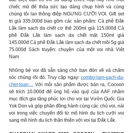
chiếc mũ để thỏa sức tạo dáng chụp hình và cùng
chúng tôi lan thông điệp NGƯNG CƯỠI VOI. Gift set
trị giá 335.000đ bao gồm các sản phẩm: Cà phê Đắk
Lắk làm sạch da chết cơ thể 200ml giá 115.000đ Cà
phê Đắk Lắk làm sạch da chết mặt 150ml giá
145.000đ Cà phê Đắk Lắk làm sạch da chết môi 5g giá
75.000đ Sách truyện: chuyện của một voi nhà Việt
Nam
Những bé voi đã sẵn sàng chờ bạn đón về và chăm
sóc chúng rồi đó. Truy cập ngay:
combo-lam-sach-da-
chet-toan…
Với mỗi sản phẩm được bán ra, Cocoon
sẽ trích 10.000đ để ủng hộ vào quỹ của AAF nhằm
mục đích gia tăng phúc lợi cho voi tại Vườn Quốc Gia
Yok Don và góp phần đồng hành cùng các chủ voi, nài
voi trong việc chuyển đổi từ mô hình du lịch cưỡi voi
sang mô hình du lịch thân thiện với voi tại Đắk Lắk.