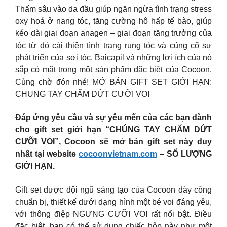
Thấm sâu vào da đầu giúp ngăn ngừa tình trạng stress
oxy hoá ở nang tóc, tăng cường hô hấp tế bào, giúp
kéo dài giai đoạn anagen – giai đoạn tăng trưởng của
tóc từ đó cải thiện tình trạng rụng tóc và củng cố sự
phát triển của sợi tóc. Baicapil và những lợi ích của nó
sắp có mặt trong một sản phẩm đặc biệt của Cocoon.
Cùng chờ đón nhé! MỞ BÁN GIFT SET GIỚI HẠN:
CHUNG TAY CHẤM DỨT CƯỠI VOI
Đáp ứng yêu cầu và sự yêu mến của các bạn dành
cho gift set giới hạn “CHÚNG TAY CHẤM DỨT
CƯỠI VOI”, Cocoon sẽ mở bán gift set này duy
nhất tại website
cocoonvietnam.com
– SỐ LƯỢNG
GIỚI HẠN.
Gift set được đội ngũ sáng tạo của Cocoon dày công
chuẩn bị, thiết kế dưới dạng hình một bé voi đáng yêu,
với thông điệp NGƯNG CƯỠI VOI rất nổi bật. Điều
đặc biệt, bạn có thể sử dụng chiếc hộp này như một