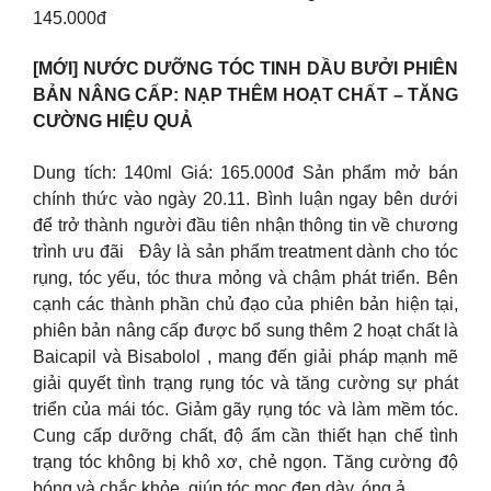
145.000đ
[MỚI] NƯỚC DƯỠNG TÓC TINH DẦU BƯỞI PHIÊN
BẢN NÂNG CẤP: NẠP THÊM HOẠT CHẤT – TĂNG
CƯỜNG HIỆU QUẢ
Dung tích: 140ml Giá: 165.000đ Sản phẩm mở bán
chính thức vào ngày 20.11. Bình luận ngay bên dưới
để trở thành người đầu tiên nhận thông tin về chương
trình ưu đãi Đây là sản phẩm treatment dành cho tóc
rụng, tóc yếu, tóc thưa mỏng và chậm phát triển. Bên
cạnh các thành phần chủ đạo của phiên bản hiện tại,
phiên bản nâng cấp được bổ sung thêm 2 hoạt chất là
Baicapil và Bisabolol , mang đến giải pháp mạnh mẽ
giải quyết tình trạng rụng tóc và tăng cường sự phát
triển của mái tóc. Giảm gãy rụng tóc và làm mềm tóc.
Cung cấp dưỡng chất, độ ẩm cần thiết hạn chế tình
trạng tóc không bị khô xơ, chẻ ngọn. Tăng cường độ
bóng và chắc khỏe, giúp tóc mọc đen dày, óng ả.