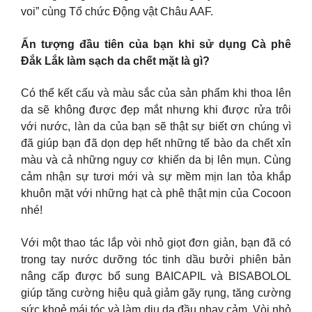
voi” cùng Tổ chức Động vật Châu AAF.
Ấn tượng đầu tiên của bạn khi sử dụng Cà phê
Đắk Lắk làm sạch da chết mặt là gì?
Có thể kết cấu và màu sắc của sản phẩm khi thoa lên
da sẽ không được đẹp mắt nhưng khi được rửa trôi
với nước, làn da của bạn sẽ thật sự biết ơn chúng vì
đã giúp bạn đã dọn dẹp hết những tế bào da chết xỉn
màu và cả những nguy cơ khiến da bị lên mụn. Cùng
cảm nhận sự tươi mới và sự mềm mịn lan tỏa khắp
khuôn mặt với những hạt cà phê thật mịn của Cocoon
nhé!
Với một thao tác lắp vòi nhỏ giọt đơn giản, bạn đã có
trong tay nước dưỡng tóc tinh dầu bưởi phiên bản
nâng cấp được bổ sung BAICAPIL và BISABOLOL
giúp tăng cường hiệu quả giảm gãy rụng, tăng cường
sức khoẻ mái tóc và làm dịu da đầu nhạy cảm. Vòi nhỏ