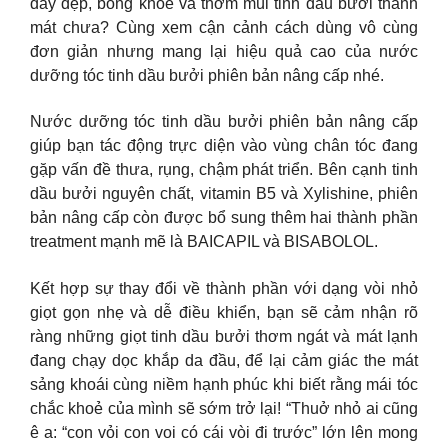
dày đẹp, bóng khoẻ và thơm mùi tinh dầu bưởi thanh
mát chưa? Cùng xem cận cảnh cách dùng vô cùng
đơn giản nhưng mang lại hiệu quả cao của nước
dưỡng tóc tinh dầu bưởi phiên bản nâng cấp nhé.
Nước dưỡng tóc tinh dầu bưởi phiên bản nâng cấp
giúp bạn tác động trực diện vào vùng chân tóc đang
gặp vấn đề thưa, rụng, chậm phát triển. Bên cạnh tinh
dầu bưởi nguyên chất, vitamin B5 và Xylishine, phiên
bản nâng cấp còn được bổ sung thêm hai thành phần
treatment mạnh mẽ là BAICAPIL và BISABOLOL.
Kết hợp sự thay đổi về thành phần với dạng vòi nhỏ
giọt gọn nhẹ và dễ điều khiển, bạn sẽ cảm nhận rõ
ràng những giọt tinh dầu bưởi thơm ngát và mát lạnh
đang chạy dọc khắp da đầu, để lại cảm giác the mát
sảng khoái cùng niềm hạnh phúc khi biết rằng mái tóc
chắc khoẻ của mình sẽ sớm trở lại! “Thuở nhỏ ai cũng
ê a: “con vỏi con voi có cái vòi đi trước” lớn lên mong