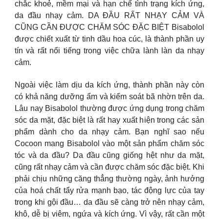
chắc khoẻ, mềm mại và hạn chế tình trạng kích ứng,
da đầu nhạy cảm. DA ĐẦU RẤT NHẠY CẢM VÀ
CŨNG CẦN ĐƯỢC CHĂM SÓC ĐẶC BIỆT Bisabolol
được chiết xuất từ tinh dầu hoa cúc, là thành phần uy
tín và rất nổi tiếng trong việc chữa lành làn da nhạy
cảm.
Ngoài việc làm dịu da kích ứng, thành phần này còn
có khả năng dưỡng ẩm và kiểm soát bã nhờn trên da.
Lâu nay Bisabolol thường được ứng dụng trong chăm
sóc da mặt, đặc biệt là rất hay xuất hiện trong các sản
phẩm dành cho da nhạy cảm. Bạn nghĩ sao nếu
Cocoon mang Bisabolol vào một sản phẩm chăm sóc
tóc và da đầu? Da đầu cũng giống hệt như da mặt,
cũng rất nhạy cảm và cần được chăm sóc đặc biệt. Khi
phải chịu những căng thẳng thường ngày, ảnh hưởng
của hoá chất tẩy rửa mạnh bạo, tác động lực của tay
trong khi gội đầu… da đầu sẽ càng trở nên nhạy cảm,
khô, dễ bị viêm, ngứa và kích ứng. Vì vậy, rất cần một