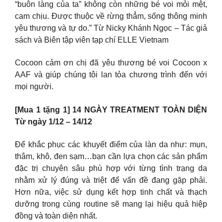
“buôn làng của ta” không còn những bé voi mỏi mệt,
cam chịu. Được thuộc về rừng thẳm, sống thông minh
yêu thương và tự do.” Từ Nicky Khánh Ngọc – Tác giả
sách và Biên tập viên tạp chí ELLE Vietnam
Cocoon cảm ơn chị đã yêu thương bé voi Cocoon x
AAF và giúp chúng tôi lan tỏa chương trình đến với
mọi người.
[Mua 1 tặng 1] 14 NGÀY TREATMENT TOÀN DIỆN
Từ ngày 1/12 – 14/12
Để khắc phục các khuyết điểm của làn da như: mụn,
thâm, khô, đen sạm…bạn cần lựa chọn các sản phẩm
đặc trị chuyên sâu phù hợp với từng tình trạng da
nhằm xử lý đúng và triệt để vấn đề đang gặp phải.
Hơn nữa, việc sử dụng kết hợp tinh chất và thạch
dưỡng trong cùng routine sẽ mang lại hiệu quả hiệp
đồng và toàn diện nhất.