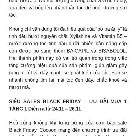
đầu. Bước 5: Đổ một lượng dưỡng chất vừa đủ ra tay,
xoa đều và bóp lên phần thân tóc để nuôi dưỡng sợi
tóc.
Không chỉ vận dụng tối đa hiệu quả của “bộ ba ăn ý” là
tinh dầu bưởi nguyên chất, Xylishine và Vitamin B5 –
nước dưỡng tóc tinh dầu bưởi phiên bản nâng cấp
còn được bổ sung thêm BAICAPIL và BISABOLOL.
Hai thành phần này có vai trò quan trọng trong việc
tăng cường hiệu quả của sản phẩm, giúp giảm gãy
rụng rõ rệt và đẩy mạnh sự phát triển của tóc. Bạn sẽ
nhanh chóng tìm lại mái tóc đen dày, chắc khoẻ và
mượt mà.
SIÊU SALES BLACK FRIDAY – ƯU ĐÃI MUA 1
TẶNG 1 Diễn ra từ 24.11 – 26.11
Hoà cùng không khí tưng bừng của cơn bão sale
Black Friday, Cocoon mang đến chương trình ưu đãi