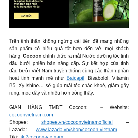
Trên tinh thần không ngừng cải tiến để mang những
sản phẩm có hiệu quả tốt hơn đến với mọi khách
hàng,
Cocoon
chính thức ra mắt Nước dưỡng tóc tinh
dầu bưởi phiên bản nâng cấp. Sự kết hợp của tinh
dầu bưởi Việt Nam truyền thống cùng các thành phần
hoạt tính mạnh mẽ như
Baicapil
, Bisabolol, Vitamin
B5, Xylishine… sẽ giúp mái tóc chắc khoẻ, giảm gãy
rụng, mọc dày và nhiều hơn trông thấy.
GIAN HÀNG TMĐT Cocoon: – Website:
cocoonvietnam.com
–
Shopee:
shopee.vn/cocoonvietnamofficial
–
Lazada:
www.lazada.vn/shop/cocoon-vietnam
–
Tiki:
tiki?cocoon-vietnam