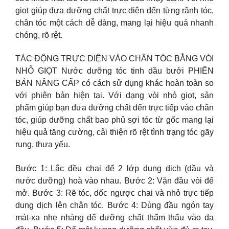
giọt giúp đưa dưỡng chất trực diện đến từng rãnh tóc,
chân tóc một cách dễ dàng, mang lại hiệu quả nhanh
chóng, rõ rệt.
TÁC ĐỘNG TRỰC DIỆN VÀO CHÂN TÓC BẰNG VÒI
NHỎ GIỌT Nước dưỡng tóc tinh dầu bưởi PHIÊN
BẢN NÂNG CẤP có cách sử dụng khác hoàn toàn so
với phiên bản hiện tại. Với dạng vòi nhỏ giọt, sản
phẩm giúp bạn đưa dưỡng chất đến trực tiếp vào chân
tóc, giúp dưỡng chất bao phủ sợi tóc từ gốc mang lại
hiệu quả tăng cường, cải thiện rõ rệt tình trạng tóc gãy
rụng, thưa yếu.
Bước 1: Lắc đều chai để 2 lớp dung dịch (dầu và
nước dưỡng) hoà vào nhau. Bước 2: Vặn đầu vòi để
mở. Bước 3: Rẽ tóc, dốc ngược chai và nhỏ trực tiếp
dung dịch lên chân tóc. Bước 4: Dùng đầu ngón tay
mát-xa nhẹ nhàng để dưỡng chất thẩm thấu vào da