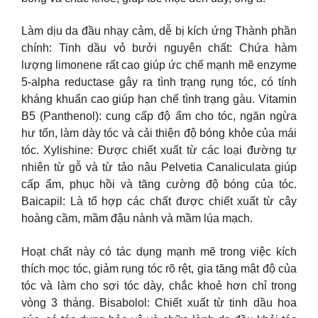
Làm dịu da đầu nhạy cảm, dễ bị kích ứng Thành phần
chính: Tinh dầu vỏ bưởi nguyên chất: Chứa hàm
lượng limonene rất cao giúp ức chế mạnh mẽ enzyme
5-alpha reductase gây ra tình trạng rụng tóc, có tính
kháng khuẩn cao giúp hạn chế tình trạng gàu. Vitamin
B5 (Panthenol): cung cấp độ ẩm cho tóc, ngăn ngừa
hư tổn, làm dày tóc và cải thiện độ bóng khỏe của mái
tóc. Xylishine: Được chiết xuất từ các loại đường tự
nhiên từ gỗ và từ tảo nâu Pelvetia Canaliculata giúp
cấp ẩm, phục hồi và tăng cường độ bóng của tóc.
Baicapil: Là tổ hợp các chất được chiết xuất từ cây
hoàng cầm, mầm đậu nành và mầm lúa mạch.
Hoạt chất này có tác dụng mạnh mẽ trong việc kích
thích mọc tóc, giảm rụng tóc rõ rệt, gia tăng mật độ của
tóc và làm cho sợi tóc dày, chắc khoẻ hơn chỉ trong
vòng 3 tháng. Bisabolol: Chiết xuất từ tinh dầu hoa