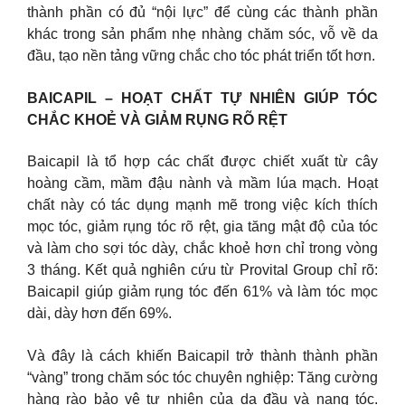
thành phần có đủ “nội lực” để cùng các thành phần
khác trong sản phẩm nhẹ nhàng chăm sóc, vỗ về da
đầu, tạo nền tảng vững chắc cho tóc phát triển tốt hơn.
BAICAPIL – HOẠT CHẤT TỰ NHIÊN GIÚP TÓC
CHẮC KHOẺ VÀ GIẢM RỤNG RÕ RỆT
Baicapil là tổ hợp các chất được chiết xuất từ cây
hoàng cầm, mầm đậu nành và mầm lúa mạch. Hoạt
chất này có tác dụng mạnh mẽ trong việc kích thích
mọc tóc, giảm rụng tóc rõ rệt, gia tăng mật độ của tóc
và làm cho sợi tóc dày, chắc khoẻ hơn chỉ trong vòng
3 tháng. Kết quả nghiên cứu từ Provital Group chỉ rõ:
Baicapil giúp giảm rụng tóc đến 61% và làm tóc mọc
dài, dày hơn đến 69%.
Và đây là cách khiến Baicapil trở thành thành phần
“vàng” trong chăm sóc tóc chuyên nghiệp: Tăng cường
hàng rào bảo vệ tự nhiên của da đầu và nang tóc.