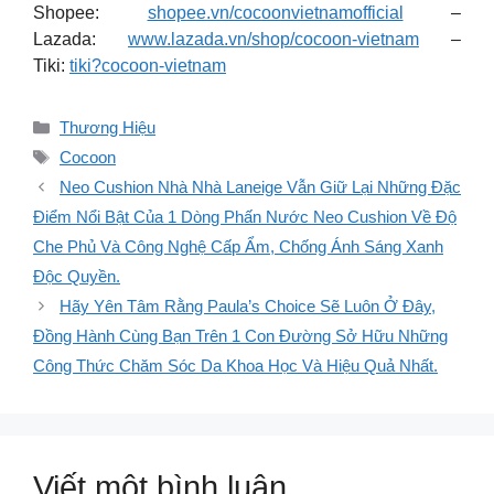
Shopee:
shopee.vn/cocoonvietnamofficial
–
Lazada:
www.lazada.vn/shop/cocoon-vietnam
–
Tiki:
tiki?cocoon-vietnam
Danh
Thương Hiệu
mục
Thẻ
Cocoon
Neo Cushion Nhà Nhà Laneige Vẫn Giữ Lại Những Đặc
Điểm Nổi Bật Của 1 Dòng Phấn Nước Neo Cushion Về Độ
Che Phủ Và Công Nghệ Cấp Ẩm, Chống Ánh Sáng Xanh
Độc Quyền.
Hãy Yên Tâm Rằng Paula’s Choice Sẽ Luôn Ở Đây,
Đồng Hành Cùng Bạn Trên 1 Con Đường Sở Hữu Những
Công Thức Chăm Sóc Da Khoa Học Và Hiệu Quả Nhất.
Viết một bình luận