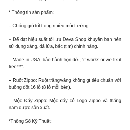
* Thông tin sản phẩm:
– Chống gió tốt trong nhiều môi trường.
– Để đạt hiệu suất tối ưu Deva Shop khuyên bạn nên
sử dụng xăng, đá lửa, bấc (tim) chính hãng.
– Made in USA, bảo hành trọn đời, “it works or we fix it
free™”.
– Ruột Zippo: Ruột trắng/vàng không gỉ tiêu chuẩn với
buồng đốt 16 lỗ (8 lỗ mỗi bên).
– Mộc Đáy Zippo: Mộc đáy có Logo Zippo và tháng
năm được sản xuất.
*Thông Số Kỹ Thuật: