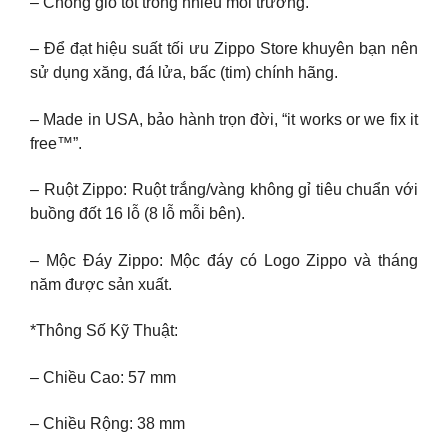
– Chống gió tốt trong nhiều môi trường.
– Để đạt hiệu suất tối ưu Zippo Store khuyên bạn nên
sử dụng xăng, đá lửa, bấc (tim) chính hãng.
– Made in USA, bảo hành trọn đời, “it works or we fix it
free™”.
– Ruột Zippo: Ruột trắng/vàng không gỉ tiêu chuẩn với
buồng đốt 16 lỗ (8 lỗ mỗi bên).
– Mộc Đáy Zippo: Mộc đáy có Logo Zippo và tháng
năm được sản xuất.
*Thông Số Kỹ Thuật:
– Chiều Cao: 57 mm
– Chiều Rộng: 38 mm