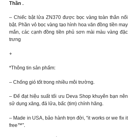
Thần .
– Chiếc bật lửa ZN370 được bọc vàng toàn thân nổi
bật. Phần vỏ bọc vàng tạo hình hoa văn đồng tiền may
mắn, các cạnh đồng tiền phủ sơn mài màu vàng đặc
trưng
+
*Thông tin sản phẩm:
– Chống gió tốt trong nhiều môi trường.
– Để đạt hiệu suất tối ưu Deva Shop khuyên bạn nên
sử dụng xăng, đá lửa, bấc (tim) chính hãng.
– Made in USA, bảo hành trọn đời, “it works or we fix it
free™”.