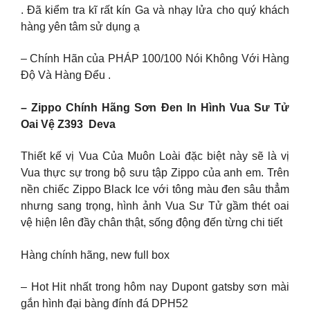
. Đã kiểm tra kĩ rất kín Ga và nhạy lửa cho quý khách
hàng yên tâm sử dụng ạ
– Chính Hãn của PHÁP 100/100 Nói Không Với Hàng
Độ Và Hàng Đểu .
– Zippo Chính Hãng Sơn Đen In Hình Vua Sư Tử
Oai Vệ Z393 Deva
Thiết kế vị Vua Của Muôn Loài đặc biệt này sẽ là vị
Vua thực sự trong bộ sưu tập Zippo của anh em. Trên
nền chiếc Zippo Black Ice với tông màu đen sâu thẳm
nhưng sang trọng, hình ảnh Vua Sư Tử gầm thét oai
vệ hiện lên đầy chân thật, sống động đến từng chi tiết
Hàng chính hãng, new full box
– Hot Hit nhất trong hôm nay Dupont gatsby sơn mài
gắn hình đại bàng đính đá DPH52