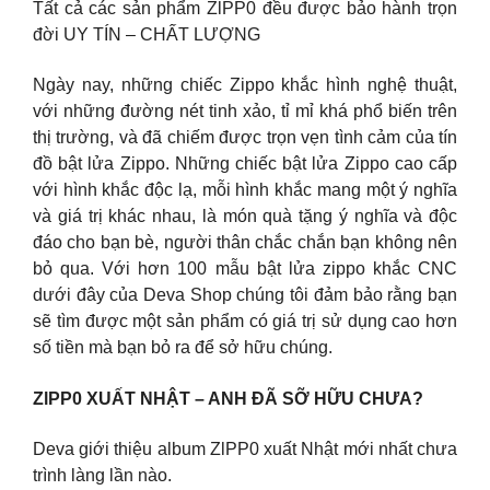
Tất cả các sản phẩm ZlPP0 đều được bảo hành trọn
đời UY TÍN – CHẤT LƯỢNG
Ngày nay, những chiếc Zippo khắc hình nghệ thuật,
với những đường nét tinh xảo, tỉ mỉ khá phổ biến trên
thị trường, và đã chiếm được trọn vẹn tình cảm của tín
đồ bật lửa Zippo. Những chiếc bật lửa Zippo cao cấp
với hình khắc độc lạ, mỗi hình khắc mang một ý nghĩa
và giá trị khác nhau, là món quà tặng ý nghĩa và độc
đáo cho bạn bè, người thân chắc chắn bạn không nên
bỏ qua. Với hơn 100 mẫu bật lửa zippo khắc CNC
dưới đây của Deva Shop chúng tôi đảm bảo rằng bạn
sẽ tìm được một sản phẩm có giá trị sử dụng cao hơn
số tiền mà bạn bỏ ra để sở hữu chúng.
ZlPP0 XUẤT NHẬT – ANH ĐÃ SỠ HỮU CHƯA?
Deva giới thiệu album ZlPP0 xuất Nhật mới nhất chưa
trình làng lần nào.