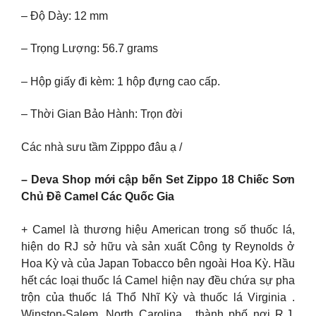
– Độ Dày: 12 mm
– Trọng Lượng: 56.7 grams
– Hộp giấy đi kèm: 1 hộp đựng cao cấp.
– Thời Gian Bảo Hành: Trọn đời
Các nhà sưu tầm Zipppo đâu ạ /
– Deva Shop mới cập bến Set Zippo 18 Chiếc Sơn
Chủ Đề Camel Các Quốc Gia
+ Camel là thương hiệu American trong số thuốc lá,
hiện do RJ sở hữu và sản xuất Công ty Reynolds ở
Hoa Kỳ và của Japan Tobacco bên ngoài Hoa Kỳ. Hầu
hết các loại thuốc lá Camel hiện nay đều chứa sự pha
trộn của thuốc lá Thổ Nhĩ Kỳ và thuốc lá Virginia .
Winston-Salem, North Carolina , thành phố nơi R.J.