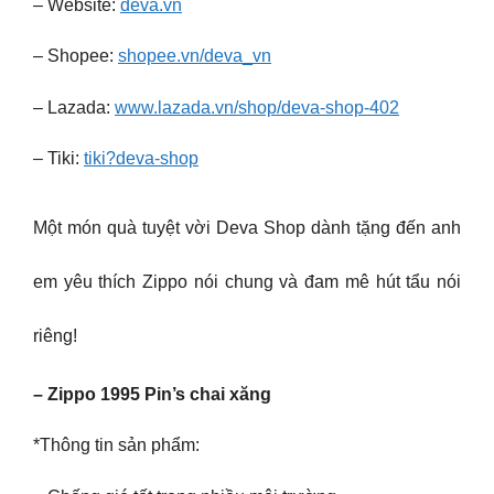
– Website:
deva.vn
– Shopee:
shopee.vn/deva_vn
– Lazada:
www.lazada.vn/shop/deva-shop-402
– Tiki:
tiki?deva-shop
Một món quà tuyệt vời Deva Shop dành tặng đến anh
em yêu thích Zippo nói chung và đam mê hút tẩu nói
riêng!
– Zippo 1995 Pin’s chai xăng
*Thông tin sản phẩm: