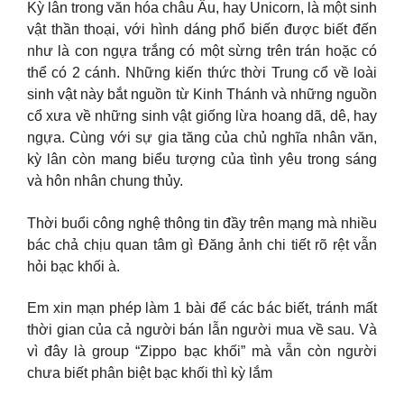
Kỳ lân trong văn hóa châu Âu, hay Unicorn, là một sinh
vật thần thoại, với hình dáng phổ biến được biết đến
như là con ngựa trắng có một sừng trên trán hoặc có
thể có 2 cánh. Những kiến thức thời Trung cổ về loài
sinh vật này bắt nguồn từ Kinh Thánh và những nguồn
cổ xưa về những sinh vật giống lừa hoang dã, dê, hay
ngựa. Cùng với sự gia tăng của chủ nghĩa nhân văn,
kỳ lân còn mang biểu tượng của tình yêu trong sáng
và hôn nhân chung thủy.
Thời buổi công nghệ thông tin đầy trên mạng mà nhiều
bác chả chịu quan tâm gì Đăng ảnh chi tiết rõ rệt vẫn
hỏi bạc khối à.
Em xin mạn phép làm 1 bài để các bác biết, tránh mất
thời gian của cả người bán lẫn người mua về sau. Và
vì đây là group “Zippo bạc khối” mà vẫn còn người
chưa biết phân biệt bạc khối thì kỳ lắm