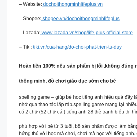
– Website:
dochoithongminhlifeplus.vn
– Shopee:
shopee.vn/dochoithongminhlifeplus
– Lazada:
www.lazada.vn/shop/life-plus-official-store
– Tiki:
tiki.vn/cua-hang/do-choi-phat-trien-tu-duy
Hoàn tiền 100% nếu sản phẩm bị lỗi ,không đúng n
thông minh, đồ chơi giáo dục sớm cho bé
spelling game – giúp bé học tiếng anh hiệu quả đây l
nhớ qua thao tác lắp ráp.spelling game mang lại nhiề
có 2 chữ (52 chữ cái) tiếng anh 28 thẻ tranh biểu thị 
phù hợp với bé từ 3 tuổi, bộ sản phẩm được làm bằng
hứng thú với học mà chơi, chơi mà học với tiếng anh. 