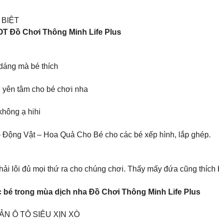
 BIỆT
 Đồ Chơi Thông Minh Life Plus
dáng mà bé thích
ứ yên tâm cho bé chơi nha
hông ạ hihi
ộng Vật – Hoa Quả Cho Bé cho các bé xếp hình, lắp ghép.
i lôi đủ mọi thứ ra cho chúng chơi. Thấy mấy đứa cũng thích b
 bé trong mùa dịch nha Đồ Chơi Thông Minh Life Plus
BẢN Ô TÔ SIÊU XỊN XÒ