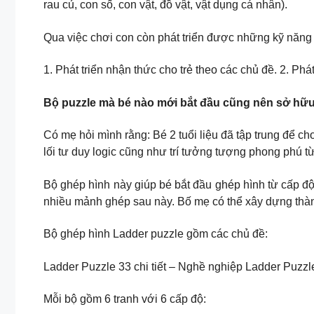
rau củ, con số, con vật, đồ vật, vật dụng cá nhân).
Qua việc chơi con còn phát triển được những kỹ năng
1. Phát triển nhận thức cho trẻ theo các chủ đề. 2. Ph
Bộ puzzle mà bé nào mới bắt đầu cũng nên sở hữu
Có mẹ hỏi mình rằng: Bé 2 tuổi liệu đã tập trung để c
lối tư duy logic cũng như trí tưởng tượng phong phú 
Bộ ghép hình này giúp bé bắt đầu ghép hình từ cấp đ
nhiều mảnh ghép sau này. Bố mẹ có thể xây dựng thà
Bộ ghép hình Ladder puzzle gồm các chủ đề:
Ladder Puzzle 33 chi tiết – Nghề nghiệp Ladder Puzzle
Mỗi bộ gồm 6 tranh với 6 cấp độ: