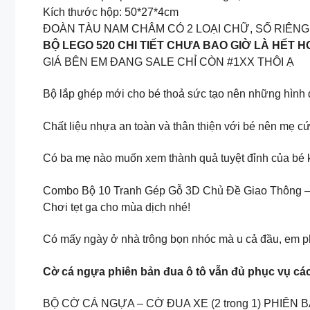
Kích thước hộp: 50*27*4cm
ĐOÀN TÀU NAM CHÂM CÓ 2 LOẠI CHỮ, SỐ RIÊNG
BỘ LEGO 520 CHI TIẾT CHƯA BAO GIỜ LÀ HẾT HOT
GIÁ BÊN EM ĐANG SALE CHỈ CÒN #1XX THÔI Ạ
Bộ lắp ghép mới cho bé thoả sức tạo nên những hình 
Chất liệu nhựa an toàn và thân thiện với bé nên mẹ c
Có ba mẹ nào muốn xem thành quả tuyệt đỉnh của bé k
Combo Bộ 10 Tranh Gép Gỗ 3D Chủ Đề Giao Thông – Đ
Chơi tẹt ga cho mùa dịch nhé!
Có mấy ngày ở nhà trông bọn nhóc mà u cả đầu, em phả
Cờ cá ngựa phiên bản đua ô tô vẫn đủ phục vụ các
BỘ CỜ CÁ NGỰA – CỜ ĐUA XE (2 trong 1) PHIÊN 