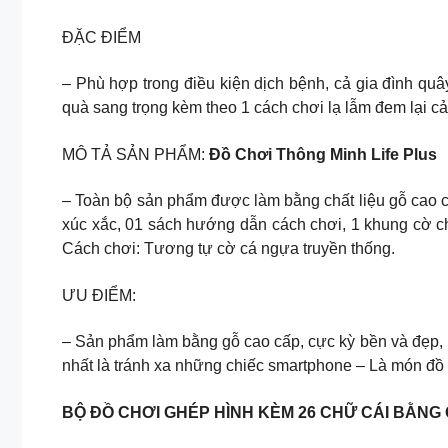
ĐẶC ĐIỂM
– Phù hợp trong điều kiện dịch bệnh, cả gia đình quây
quà sang trọng kèm theo 1 cách chơi lạ lẫm đem lại cả
MÔ TẢ SẢN PHẨM:
Đồ Chơi Thông Minh Life Plus
– Toàn bộ sản phẩm được làm bằng chất liệu gỗ cao cấ
xúc xắc, 01 sách hướng dẫn cách chơi, 1 khung cờ ch
Cách chơi: Tương tự cờ cá ngựa truyền thống.
ƯU ĐIỂM:
– Sản phẩm làm bằng gỗ cao cấp, cực kỳ bền và đẹp, mu
nhất là tránh xa những chiếc smartphone – Là món đồ 
BỘ ĐỒ CHƠI GHÉP HÌNH KÈM 26 CHỮ CÁI BẰNG G