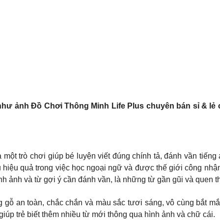
hư ảnh Đồ Chơi Thông Minh Life Plus chuyên bán sỉ & lẻ c
à một trò chơi giúp bé luyện viết đúng chính tả, đánh vần tiến
u hiệu quả trong việc học ngoại ngữ và được thế giới công nhận
hình ảnh và từ gợi ý cần đánh vần, là những từ gần gũi và quen t
 gỗ an toàn, chắc chắn và màu sắc tươi sáng, vô cùng bắt mắt
giúp trẻ biết thêm nhiều từ mới thông qua hình ảnh và chữ cái.