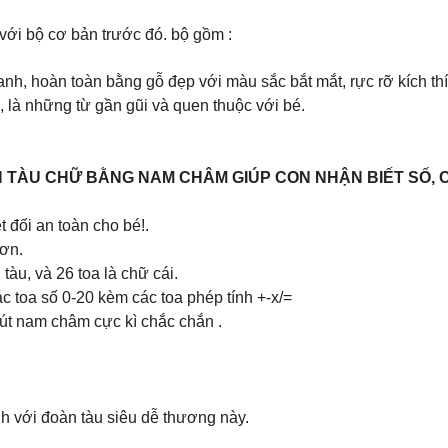
với bộ cơ bản trước đó. bộ gồm :
 anh, hoàn toàn bằng gỗ đẹp với màu sắc bắt mắt, rực rỡ kích thí
n, là những từ gần gũi và quen thuộc với bé.
N TÀU CHỮ BẰNG NAM CHÂM GIÚP CON NHẬN BIẾT SỐ, 
t đối an toàn cho bé!.
sơn.
tàu, và 26 toa là chữ cái.
ác toa số 0-20 kèm các toa phép tính +-x/=
út nam châm cực kì chắc chắn .
ính với đoàn tàu siêu dễ thương này.