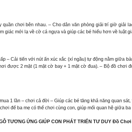
 quần chơi bên nhau. – Cho dân văn phòng giải trí giờ giải lao
m giác mới lạ về cờ cá ngựa và giúp các bé hiểu hơn về luật gi
p – Cải tiến với nút ấn xúc xắc (xí ngầu) tự động nằm giữa b
ơi được 2 mặt (1 mặt cờ bay + 1 mặt cờ đua). – Bộ đồ chơi đượ
a 1 lần – chơi cả đời – Giúp các bé tăng khả năng quan sát, tă
chơi để ba mẹ có thể chơi cùng con, giúp mối quan hệ giữa ba m
Ỗ TƯƠNG ỨNG GIÚP CON PHÁT TRIỂN TƯ DUY Đồ Chơi Th