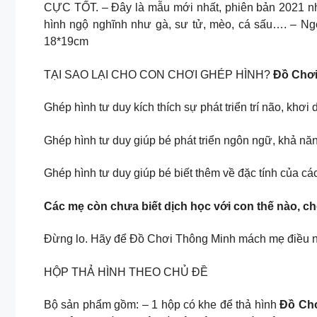
CỰC TỐT. – Đây là mẫu mới nhất, phiên bản 2021 nha
hình ngộ nghĩnh như gà, sư tử, mèo, cá sấu…. – Ngo
18*19cm
TẠI SAO LẠI CHO CON CHƠI GHÉP HÌNH?
Đồ Chơi
Ghép hình tư duy kích thích sự phát triển trí não, khơ
Ghép hình tư duy giúp bé phát triển ngôn ngữ, khả năn
Ghép hình tư duy giúp bé biết thêm về đặc tính của cá
Các mẹ còn chưa biết dịch học với con thế nào, ch
Đừng lo. Hãy để Đồ Chơi Thông Minh mách mẹ điều n
HỘP THẢ HÌNH THEO CHỦ ĐỀ
Bộ sản phẩm gồm: – 1 hộp có khe để thả hình
Đồ Chơ