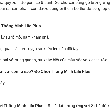
 quý zị. – Bộ gồm có 6 tranh, 26 chữ cái bằng gỗ tương ứng
ài ra, sản phẩm còn được trang bị thêm bộ thẻ để bé ghép cá
 Thông Minh Life Plus
i dậy sự tò mò, ham khám phá.
g quan sát, rèn luyện sự khéo léo của đôi tay.
c loài vật xung quanh, sự khác biệt của màu sắc và kích thước.
ơi với con ra sao? Đồ Chơi Thông Minh Life Plus
ày!
i Thông Minh Life Plus
– 8 thẻ dài tương ứng với 8 chủ đề k