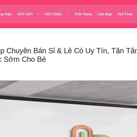
ng Hiệu
HOT HOT
HOT DEAL
Thời Trang
Làm Đẹp
Thể Thao
hop Chuyên Bán Sỉ & Lẻ Có Uy Tín, Tận 
ục Sớm Cho Bé