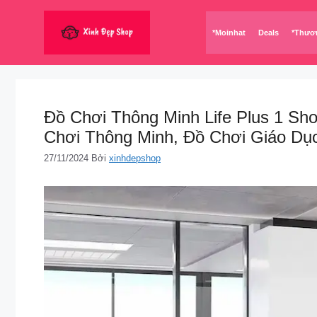
Chuyển
đến
*Moinhat
Deals
*Thươ
nội
dung
Đồ Chơi Thông Minh Life Plus 1 S
Chơi Thông Minh, Đồ Chơi Giáo D
27/11/2024
Bởi
xinhdepshop