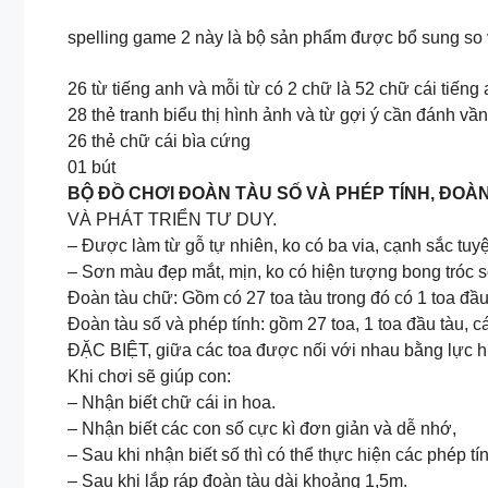
spelling game 2 này là bộ sản phẩm được bổ sung so 
26 từ tiếng anh và mỗi từ có 2 chữ là 52 chữ cái tiếng
28 thẻ tranh biểu thị hình ảnh và từ gợi ý cần đánh vầ
26 thẻ chữ cái bìa cứng
01 bút
BỘ ĐỒ CHƠI ĐOÀN TÀU SỐ VÀ PHÉP TÍNH, ĐOÀ
VÀ PHÁT TRIỂN TƯ DUY.
– Được làm từ gỗ tự nhiên, ko có ba via, cạnh sắc tuyệ
– Sơn màu đẹp mắt, mịn, ko có hiện tượng bong tróc 
Đoàn tàu chữ: Gồm có 27 toa tàu trong đó có 1 toa đầu 
Đoàn tàu số và phép tính: gồm 27 toa, 1 toa đầu tàu, c
ĐẶC BIỆT, giữa các toa được nối với nhau bằng lực h
Khi chơi sẽ giúp con:
– Nhận biết chữ cái in hoa.
– Nhận biết các con số cực kì đơn giản và dễ nhớ,
– Sau khi nhận biết số thì có thể thực hiện các phép t
– Sau khi lắp ráp đoàn tàu dài khoảng 1,5m.