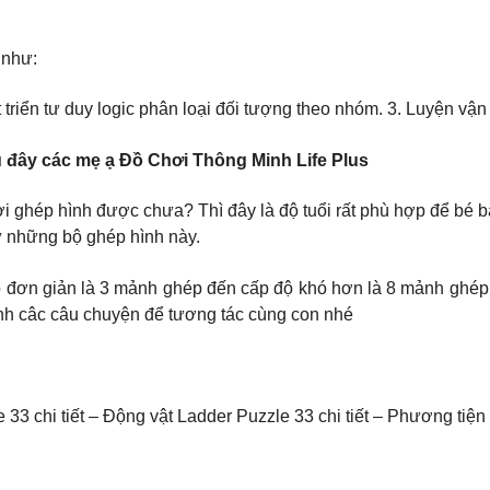
 như:
át triển tư duy logic phân loại đối tượng theo nhóm. 3. Luyện vậ
 đây các mẹ ạ Đồ Chơi Thông Minh Life Plus
hơi ghép hình được chưa? Thì đây là độ tuổi rất phù hợp để bé
từ những bộ ghép hình này.
ộ đơn giản là 3 mảnh ghép đến cấp độ khó hơn là 8 mảnh ghép.
nh câc câu chuyện để tương tác cùng con nhé
 33 chi tiết – Động vật Ladder Puzzle 33 chi tiết – Phương tiện