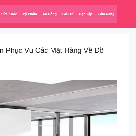
Sức Khỏe
Mỹ Phẩm
Ăn Uống
Giải Trí
Học Tập
Cẩm Nang
Tâm Phục Vụ Các Mặt Hàng Về Đồ