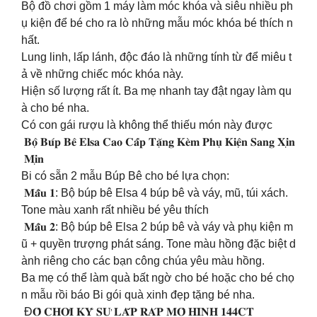
Bộ đồ chơi gồm 1 máy làm móc khóa và siêu nhiều ph
ụ kiện để bé cho ra lò những mẫu móc khóa bé thích n
hất.
Lung linh, lấp lánh, độc đáo là những tính từ để miêu t
ả về những chiếc móc khóa này.
Hiện số lượng rất ít. Ba mẹ nhanh tay đật ngay làm qu
à cho bé nha.
Có con gái rượu là không thể thiếu món này được
𝐁𝐨̣̂ 𝐁𝐮́𝐩 𝐁𝐞̂ 𝐄𝐥𝐬𝐚 𝐂𝐚𝐨 𝐂𝐚̂́𝐩 𝐓𝐚̣̆𝐧𝐠 𝐊𝐞̀𝐦 𝐏𝐡𝐮̣ 𝐊𝐢𝐞̣̂𝐧 𝐒𝐚𝐧𝐠 𝐗𝐢̣𝐧
𝐌𝐢̣𝐧
Bi có sẵn 2 mẫu Búp Bê cho bé lựa chọn:
𝐌𝐚̂̃𝐮 𝟏: Bộ búp bê Elsa 4 búp bê và váy, mũ, túi xách.
Tone màu xanh rất nhiều bé yêu thích
𝐌𝐚̂̃𝐮 𝟐: Bộ búp bê Elsa 2 búp bê và váy và phụ kiện m
ũ + quyền trượng phát sáng. Tone màu hồng đặc biệt d
ành riêng cho các bạn công chúa yêu màu hồng.
Ba mẹ có thể làm quà bất ngờ cho bé hoặc cho bé chọ
n mẫu rồi báo Bi gói quà xinh đẹp tặng bé nha.
Đ𝐎̂̀ 𝐂𝐇𝐎̛𝐈 𝐊𝐘̃ 𝐒𝐔̛ 𝐋𝐀̆́𝐏 𝐑𝐀́𝐏 𝐌𝐎̂ 𝐇𝐈̀𝐍𝐇 𝟏𝟒𝟒𝐂𝐓