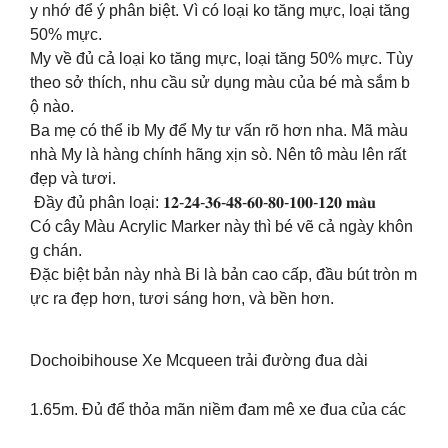
y nhớ để ý phân biệt. Vì có loại ko tăng mực, loại tăng
50% mực.
My về đủ cả loại ko tăng mực, loại tăng 50% mực. Tùy
theo sở thích, nhu cầu sử dụng màu của bé mà sắm b
ộ nào.
Ba mẹ có thể ib My để My tư vấn rõ hơn nha. Mã màu
nhà My là hàng chính hãng xịn sò. Nên tô màu lên rất
đẹp và tươi.
Đầy đủ phân loại: 𝟏𝟐-𝟐𝟒-𝟑𝟔-𝟒𝟖-𝟔𝟎-𝟖𝟎-𝟏𝟎𝟎-𝟏𝟐𝟎 𝐦𝐚̀𝐮
Có cây Màu Acrylic Marker này thì bé vẽ cả ngày khôn
g chán.
Đặc biệt bản này nhà Bi là bản cao cấp, đầu bút tròn m
ực ra đẹp hơn, tươi sáng hơn, và bền hơn.
Dochoibihouse Xe Mcqueen trải đường đua dài
1.65m. Đủ để thỏa mãn niềm đam mê xe đua của các