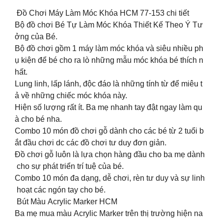
Đồ Chơi Máy Làm Móc Khóa HCM 77-153 chi tiết
Bộ đồ chơi Bé Tự Làm Móc Khóa Thiết Kế Theo Ý Tư
ởng của Bé.
Bộ đồ chơi gồm 1 máy làm móc khóa và siêu nhiều ph
ụ kiện để bé cho ra lò những mẫu móc khóa bé thích n
hất.
Lung linh, lấp lánh, độc đáo là những tính từ để miêu t
ả về những chiếc móc khóa này.
Hiện số lượng rất ít. Ba mẹ nhanh tay đật ngay làm qu
à cho bé nha.
Combo 10 món đồ chơi gỗ dành cho các bé từ 2 tuổi b
ắt đầu chơi dc các đồ chơi tư duy đơn giản.
Đồ chơi gỗ luôn là lựa chọn hàng đầu cho ba mẹ dành
cho sự phát triển trí tuệ của bé.
Combo 10 món đa dạng, dễ chơi, rèn tư duy và sự linh
hoạt các ngón tay cho bé.
Bút Màu Acrylic Marker HCM
Ba mẹ mua màu Acrylic Marker trên thị trường hiện na