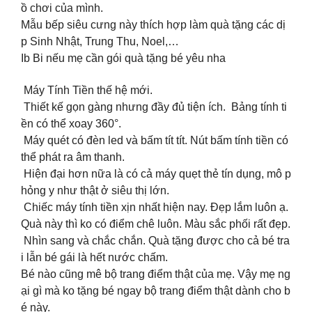
ồ chơi của mình.
Mẫu bếp siêu cưng này thích hợp làm quà tặng các dị
p Sinh Nhật, Trung Thu, Noel,…
Ib Bi nếu mẹ cần gói quà tặng bé yêu nha
Máy Tính Tiền thế hệ mới.
Thiết kế gọn gàng nhưng đầy đủ tiện ích. Bảng tính ti
ền có thể xoay 360°.
Máy quét có đèn led và bấm tít tít. Nút bấm tính tiền có
thể phát ra âm thanh.
Hiện đại hơn nữa là có cả máy quẹt thẻ tín dụng, mô p
hỏng y như thật ở siêu thị lớn.
Chiếc máy tính tiền xịn nhất hiện nay. Đẹp lắm luôn ạ.
Quà này thì ko có điểm chê luôn. Màu sắc phối rất đẹp.
Nhìn sang và chắc chắn. Quà tặng được cho cả bé tra
i lẫn bé gái là hết nước chấm.
Bé nào cũng mê bộ trang điểm thật của mẹ. Vậy mẹ ng
ại gì mà ko tặng bé ngay bộ trang điểm thật dành cho b
é này.