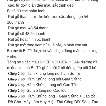
cao, từ đơn giản đến màu sắc xinh đẹp.
Bi có đủ các phần loại:
Rút gỗ thanh trơn, ko kèm xúc sắc: đóng hộp 54-
100 thanh
Rút gỗ màu 48-54 thanh
Rút gỗ số 48-54 thanh
Rút gỗ hoạt hình 51 thanh
Rút gỗ mở rộng kèm búa, lá bài, in hình con vật
Ba mẹ ib Bi để được tư vấn chọn đúng mẫu mình ưng
ý nhé.
Tổng hợp các mẫu GHÉP NỐI LIÊN HOÀN đường hầ
m đua xe nhà Bi. Từ ghép nối 2 bộ đến ghép nối 3 bộ:
️ 𝐆𝐡𝐞́𝐩 𝟐 𝐛𝐨̣̂: Hầm khủng long nối hầm Sư Tử
️ 𝐆𝐡𝐞́𝐩 𝟐 𝐛𝐨̣̂: Hầm Khủng long nối Gara 5 tầng
️ 𝐆𝐡𝐞́𝐩 𝟐 𝐛𝐨̣̂: Hầm Khủng Long nối Cao Tốc
️ 𝐆𝐡𝐞́𝐩 𝟐 𝐛𝐨̣̂: Gara 5 tầng nối Cao tốc
️ 𝐆𝐡𝐞́𝐩 𝟑 𝐛𝐨̣̂: Hầm Khủng long + Gara 5 tầng + Cao tốc
Đồ Chơi Máy Làm Huy Hiệu Thủ Công DIY Sáng Tạo