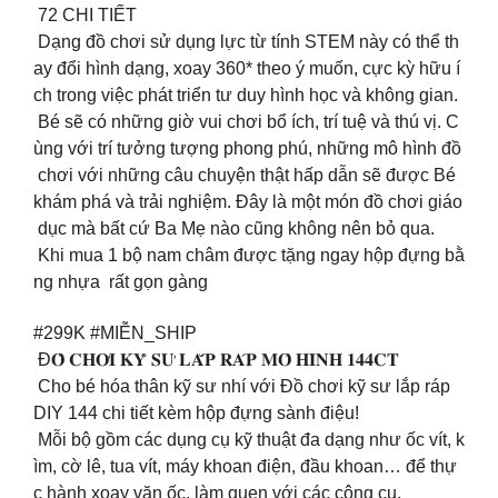
72 CHI TIẾT
Dạng đồ chơi sử dụng lực từ tính STEM này có thể th
ay đổi hình dạng, xoay 360* theo ý muốn, cực kỳ hữu í
ch trong việc phát triển tư duy hình học và không gian.
Bé sẽ có những giờ vui chơi bổ ích, trí tuệ và thú vị. C
ùng với trí tưởng tượng phong phú, những mô hình đồ
chơi với những câu chuyện thật hấp dẫn sẽ được Bé
khám phá và trải nghiệm. Đây là một món đồ chơi giáo
dục mà bất cứ Ba Mẹ nào cũng không nên bỏ qua.
️ Khi mua 1 bộ nam châm được tặng ngay hộp đựng bằ
ng nhựa rất gọn gàng
#299K #MIỄN_SHIP
Đ𝐎̂̀ 𝐂𝐇𝐎̛𝐈 𝐊𝐘̃ 𝐒𝐔̛ 𝐋𝐀̆́𝐏 𝐑𝐀́𝐏 𝐌𝐎̂ 𝐇𝐈̀𝐍𝐇 𝟏𝟒𝟒𝐂𝐓
Cho bé hóa thân kỹ sư nhí với Đồ chơi kỹ sư lắp ráp
DIY 144 chi tiết kèm hộp đựng sành điệu!
Mỗi bộ gồm các dụng cụ kỹ thuật đa dạng như ốc vít, k
ìm, cờ lê, tua vít, máy khoan điện, đầu khoan… để thự
c hành xoay vặn ốc, làm quen với các công cụ.