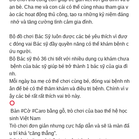
ạn bè. Cha mẹ và con cái có thể cùng nhau tham gia v
ào các hoạt động thủ công, tạo ra những kỷ niệm đáng
nhớ và tăng cường tình cảm gia đình.
Bộ đồ chơi Bác Sỹ luôn được các bé yêu thích vì đượ
c đóng vai Bác sỹ đầy quyền năng có thể khám bệnh c
ứu người.
Bộ Bác sỹ thỏ 36 chi tiết với nhiều dụng cụ khám chưa
bệnh của bác sỹ giúp bé trở thành 1 bác sỹ của gia đì
nh.
Mỗi ngày ba mẹ có thể chơi cùng bé, đóng vai bệnh nh
ân để bé có thể thăm khám và điều trị bệnh. Chính vì v
ậy các bé rất rất thích vai trò này.
Bàn #Cờ #Caro bằng gỗ, trò chơi của bao thế hệ học
sinh Việt Nam
Trò chơi đơn giản nhưng cực hấp dẫn và sẽ là màn đấ
u trí khá “căng thẳng”.