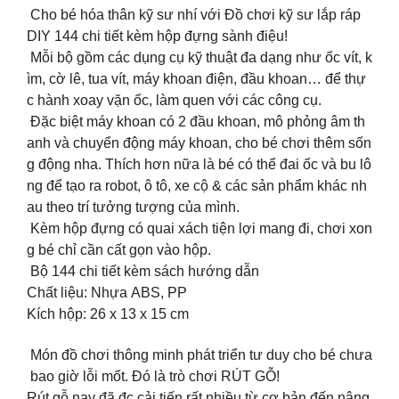
Cho bé hóa thân kỹ sư nhí với Đồ chơi kỹ sư lắp ráp
DIY 144 chi tiết kèm hộp đựng sành điệu!
Mỗi bộ gồm các dụng cụ kỹ thuật đa dạng như ốc vít, k
ìm, cờ lê, tua vít, máy khoan điện, đầu khoan… để thự
c hành xoay vặn ốc, làm quen với các công cụ.
Đặc biệt máy khoan có 2 đầu khoan, mô phỏng âm th
anh và chuyển động máy khoan, cho bé chơi thêm sốn
g động nha. Thích hơn nữa là bé có thể đai ốc và bu lô
ng để tạo ra robot, ô tô, xe cộ & các sản phẩm khác nh
au theo trí tưởng tượng của mình.
Kèm hộp đựng có quai xách tiện lợi mang đi, chơi xon
g bé chỉ cần cất gọn vào hộp.
Bộ 144 chi tiết kèm sách hướng dẫn
Chất liệu: Nhựa ABS, PP
Kích hộp: 26 x 13 x 15 cm
‍️ Món đồ chơi thông minh phát triển tư duy cho bé chưa
bao giờ lỗi mốt. Đó là trò chơi RÚT GỖ!
Rút gỗ nay đã đc cải tiến rất nhiều từ cơ bản đến nâng