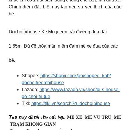
Chính điểm đặc biệt này tạo nên sự yêu thích của các
bé.
Dochoibihouse Xe Mcqueen trải đường đua dài
1.65m. Đủ để thỏa mãn niềm đam mê xe đua của các
bé.
Shopee:
https://shopii.click/go/shopee_kol?
dochoitreembihouse
Lazada:
https://www.lazada.vn/shop/bi-s-house-
do-choi-tri-tue
Tiki:
https://tiki.vn/search?q=dochoibihouse
𝙏𝒖𝙨 𝙣𝒂̀𝙮 𝙙𝒂̀𝙣𝒉 𝒄𝙝𝒐 𝒄𝙖́𝒄 𝒃𝙖̣𝒏 𝐌𝐄̂ 𝐗𝐄, 𝐌𝐄̂ 𝐕𝐔̃ 𝐓𝐑𝐔̣, 𝐌𝐄̂
𝐓𝐑𝐀̣𝐌 𝐊𝐇𝐎̂𝐍𝐆 𝐆𝐈𝐀𝐍