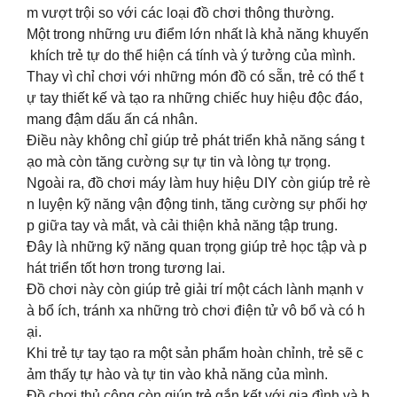
m vượt trội so với các loại đồ chơi thông thường.
Một trong những ưu điểm lớn nhất là khả năng khuyến
khích trẻ tự do thể hiện cá tính và ý tưởng của mình.
Thay vì chỉ chơi với những món đồ có sẵn, trẻ có thể t
ự tay thiết kế và tạo ra những chiếc huy hiệu độc đáo,
mang đậm dấu ấn cá nhân.
Điều này không chỉ giúp trẻ phát triển khả năng sáng t
ạo mà còn tăng cường sự tự tin và lòng tự trọng.
Ngoài ra, đồ chơi máy làm huy hiệu DIY còn giúp trẻ rè
n luyện kỹ năng vận động tinh, tăng cường sự phối hợ
p giữa tay và mắt, và cải thiện khả năng tập trung.
Đây là những kỹ năng quan trọng giúp trẻ học tập và p
hát triển tốt hơn trong tương lai.
Đồ chơi này còn giúp trẻ giải trí một cách lành mạnh v
à bổ ích, tránh xa những trò chơi điện tử vô bổ và có h
ại.
Khi trẻ tự tay tạo ra một sản phẩm hoàn chỉnh, trẻ sẽ c
ảm thấy tự hào và tự tin vào khả năng của mình.
Đồ chơi thủ công còn giúp trẻ gắn kết với gia đình và b