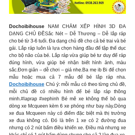
Dochoibihouse
NAM CHÂM XẾP HÌNH 3D ĐA
DẠNG CHỦ ĐỀSắc Nét – Dễ Thương – Dễ lắp ráp
cho bé từ 3-6 tuổi. Đa dạng chủ đề cho cả bé trai và bé
gái. Lắp ráp luôn là lựa chọn hàng đầu để tập thể dục
cho bộ não của bé. Lắp ráp vừa giúp bé tư duy để ráp
đúng hình, vừa giúp bé nhận biết hình ảnh, màu
sắc.Đơn giản – dễ chơi – giá nhẹ.Ba mẹ ib Bi để chọn
mẫu hoặc mua cả 7 mẫu để bé lắp ráp nha.
Dochoibihouse
Chú ý: mỗi mẫu có theo từng chủ đề,
mỗi chủ đề có nhiều hình để bé lắp ráp thông
minh.#laprap #xephinh Bé mê xe không thể bỏ qua
dòng xe Mcqueen kèm 6 xe phóng như bay này.Dòng
xe đua Mcqueen này có điểm đặc biệt mà thị trường
xe đua không có. Đó là trên 1 xe có 2 đường đua
nhưng có 2 nút bấm điều khiển xe. Điều mà nhưng xe
khác chỉ có 1 nút bấm dùng chung cho cả 2 làn đua xe.