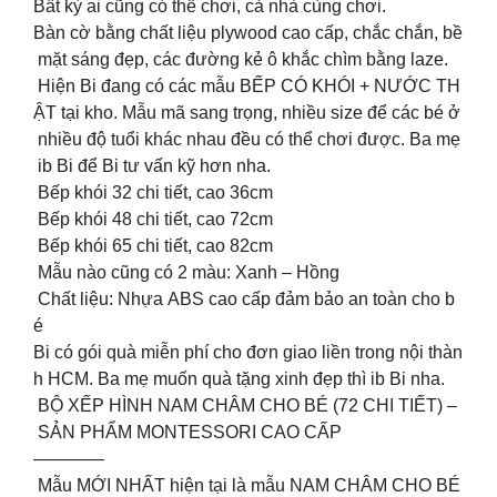
Bất kỳ ai cũng có thể chơi, cả nhà cùng chơi.
Bàn cờ bằng chất liệu plywood cao cấp, chắc chắn, bề
mặt sáng đẹp, các đường kẻ ô khắc chìm bằng laze.
Hiện Bi đang có các mẫu BẾP CÓ KHÓI + NƯỚC TH
ẬT tại kho. Mẫu mã sang trọng, nhiều size để các bé ở
nhiều độ tuổi khác nhau đều có thể chơi được. Ba mẹ
ib Bi để Bi tư vấn kỹ hơn nha.
Bếp khói 32 chi tiết, cao 36cm
Bếp khói 48 chi tiết, cao 72cm
Bếp khói 65 chi tiết, cao 82cm
Mẫu nào cũng có 2 màu: Xanh – Hồng
Chất liệu: Nhựa ABS cao cấp đảm bảo an toàn cho b
é
Bi có gói quà miễn phí cho đơn giao liền trong nội thàn
h HCM. Ba mẹ muốn quà tặng xinh đẹp thì ib Bi nha.
BỘ XẾP HÌNH NAM CHÂM CHO BÉ (72 CHI TIẾT) –
SẢN PHẨM MONTESSORI CAO CẤP
————
Mẫu MỚI NHẤT hiện tại là mẫu NAM CHÂM CHO BÉ