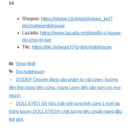
bé.
Shopee:
https://shopii.click/go/shopee_kol?
dochoitreembihouse
Lazada:
https://www.lazada.vn/shop/bi-s-house-
do-choi-tri-tue
Tiki:
https://tiki.vn/search?q=dochoibihouse
Danh
Shop Mall
mục
Thẻ
Dochoibihouse
DODEP Chuyên dòng sản phẩm từ vải Linen, hướng
đến thời trang bền vững, mang Linen đến gần hơn với mọi
người
DOLL EYES Sở hữu mắt xinh lung linh cùng 1 kính áp
tròng luxury DOLL EYES® chất lượng tiêu chuẩn hàng đầu
thế giới.