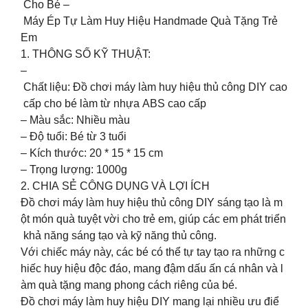
Cho Bé –
Máy Ép Tự Làm Huy Hiệu Handmade Quà Tặng Trẻ
Em
1. THÔNG SỐ KỸ THUẬT:
–
Chất liệu: Đồ chơi máy làm huy hiệu thủ công DIY cao
cấp cho bé làm từ nhựa ABS cao cấp
– Màu sắc: Nhiều màu
– Độ tuổi: Bé từ 3 tuổi
– Kích thước: 20 * 15 * 15 cm
– Trọng lượng: 1000g
2. CHIA SẺ CÔNG DỤNG VÀ LỢI ÍCH
Đồ chơi máy làm huy hiệu thủ công DIY sáng tạo là m
ột món quà tuyệt vời cho trẻ em, giúp các em phát triển
khả năng sáng tạo và kỹ năng thủ công.
Với chiếc máy này, các bé có thể tự tay tạo ra những c
hiếc huy hiệu độc đáo, mang đậm dấu ấn cá nhân và l
àm quà tặng mang phong cách riêng của bé.
Đồ chơi máy làm huy hiệu DIY mang lại nhiều ưu điể