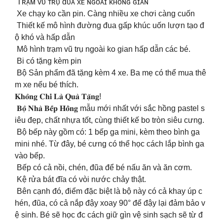
Tʀᴀ̣ᴍ ᴠᴜ̃ ᴛʀᴜ̣ đᴜᴀ xᴇ ɴɢᴏᴀ̀ɪ ᴋʜᴏ̂ɴɢ ɢɪᴀɴ
Xe chạy ko cần pin. Càng nhiều xe chơi càng cuốn
Thiết kế mô hình đường đua gấp khúc uốn lượn tạo đ
ộ khó và hấp dẫn
Mô hình trạm vũ trụ ngoài ko gian hấp dẫn các bé.
Bi có tặng kèm pin
Bộ Sản phẩm đã tặng kèm 4 xe. Ba mẹ có thể mua thê
m xe nếu bé thích.
𝐊𝐡𝐨̂𝐧𝐠 𝐂𝐡𝐢̉ 𝐋𝐚̀ 𝐐𝐮𝐚̀ 𝐓𝐚̣̆𝐧𝐠!
𝐁𝐨̣̂ 𝐍𝐡𝐚̀ 𝐁𝐞̂́𝐩 𝐇𝐨̂̀𝐧𝐠 mẫu mới nhất với sắc hồng pastel s
iêu đẹp, chất nhựa tốt, cùng thiết kế bo tròn siêu cưng.
Bộ bếp này gồm có: 1 bếp ga mini, kèm theo bình ga
mini nhé. Từ đây, bé cưng có thể học cách lắp bình ga
vào bếp.
Bếp có cả nồi, chén, đũa để bé nấu ăn và ăn cơm.
Kệ rửa bát đĩa có vòi nước chảy thật.
Bên cạnh đó, điểm đặc biệt là bộ này có cả khay úp c
hén, đũa, có cả nắp đậy xoay 90° để đậy lại đảm bảo v
ệ sinh. Bé sẽ học đc cách giữ gìn vệ sinh sạch sẽ từ đ