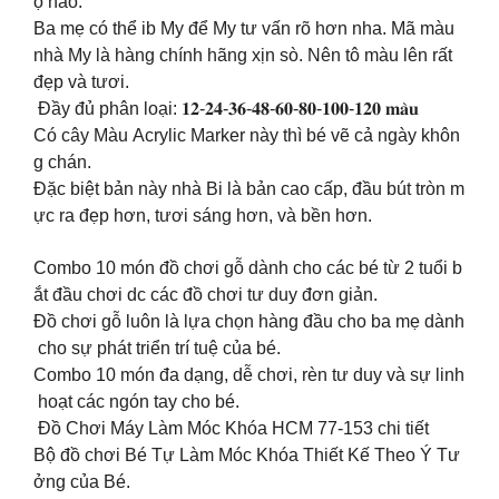
ộ nào.
Ba mẹ có thể ib My để My tư vấn rõ hơn nha. Mã màu
nhà My là hàng chính hãng xịn sò. Nên tô màu lên rất
đẹp và tươi.
Đầy đủ phân loại: 𝟏𝟐-𝟐𝟒-𝟑𝟔-𝟒𝟖-𝟔𝟎-𝟖𝟎-𝟏𝟎𝟎-𝟏𝟐𝟎 𝐦𝐚̀𝐮
Có cây Màu Acrylic Marker này thì bé vẽ cả ngày khôn
g chán.
Đặc biệt bản này nhà Bi là bản cao cấp, đầu bút tròn m
ực ra đẹp hơn, tươi sáng hơn, và bền hơn.
Combo 10 món đồ chơi gỗ dành cho các bé từ 2 tuổi b
ắt đầu chơi dc các đồ chơi tư duy đơn giản.
Đồ chơi gỗ luôn là lựa chọn hàng đầu cho ba mẹ dành
cho sự phát triển trí tuệ của bé.
Combo 10 món đa dạng, dễ chơi, rèn tư duy và sự linh
hoạt các ngón tay cho bé.
Đồ Chơi Máy Làm Móc Khóa HCM 77-153 chi tiết
Bộ đồ chơi Bé Tự Làm Móc Khóa Thiết Kế Theo Ý Tư
ởng của Bé.