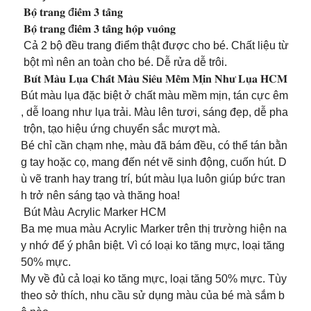
𝐁𝐨̣̂ 𝐭𝐫𝐚𝐧𝐠 đ𝐢𝐞̂̉𝐦 𝟑 𝐭𝐚̂̀𝐧𝐠
𝐁𝐨̣̂ 𝐭𝐫𝐚𝐧𝐠 đ𝐢𝐞̂̉𝐦 𝟑 𝐭𝐚̂̀𝐧𝐠 𝐡𝐨̣̂𝐩 𝐯𝐮𝐨̂𝐧𝐠
Cả 2 bộ đều trang điểm thật được cho bé. Chất liệu từ
bột mì nên an toàn cho bé. Dễ rửa dễ trôi.
𝐁𝐮́𝐭 𝐌𝐚̀𝐮 𝐋𝐮̣𝐚 𝐂𝐡𝐚̂́𝐭 𝐌𝐚̀𝐮 𝐒𝐢𝐞̂𝐮 𝐌𝐞̂̀𝐦 𝐌𝐢̣𝐧 𝐍𝐡𝐮̛ 𝐋𝐮̣𝐚 𝐇𝐂𝐌
Bút màu lụa đặc biệt ở chất màu mềm mịn, tán cực êm
, dễ loang như lụa trải. Màu lên tươi, sáng đẹp, dễ pha
trộn, tạo hiệu ứng chuyển sắc mượt mà.
Bé chỉ cần chạm nhẹ, màu đã bám đều, có thể tán bằn
g tay hoặc cọ, mang đến nét vẽ sinh động, cuốn hút. D
ù vẽ tranh hay trang trí, bút màu lụa luôn giúp bức tran
h trở nên sáng tạo và thăng hoa!
Bút Màu Acrylic Marker HCM
Ba mẹ mua màu Acrylic Marker trên thị trường hiện na
y nhớ để ý phân biệt. Vì có loại ko tăng mực, loại tăng
50% mực.
My về đủ cả loại ko tăng mực, loại tăng 50% mực. Tùy
theo sở thích, nhu cầu sử dụng màu của bé mà sắm b