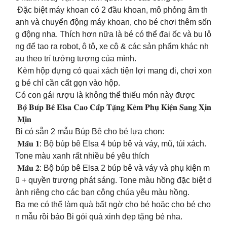
Đặc biệt máy khoan có 2 đầu khoan, mô phỏng âm th
anh và chuyển động máy khoan, cho bé chơi thêm sốn
g động nha. Thích hơn nữa là bé có thể đai ốc và bu lô
ng để tạo ra robot, ô tô, xe cộ & các sản phẩm khác nh
au theo trí tưởng tượng của mình.
Kèm hộp đựng có quai xách tiện lợi mang đi, chơi xon
g bé chỉ cần cất gọn vào hộp.
Có con gái rượu là không thể thiếu món này được
𝐁𝐨̣̂ 𝐁𝐮́𝐩 𝐁𝐞̂ 𝐄𝐥𝐬𝐚 𝐂𝐚𝐨 𝐂𝐚̂́𝐩 𝐓𝐚̣̆𝐧𝐠 𝐊𝐞̀𝐦 𝐏𝐡𝐮̣ 𝐊𝐢𝐞̣̂𝐧 𝐒𝐚𝐧𝐠 𝐗𝐢̣𝐧
𝐌𝐢̣𝐧
Bi có sẵn 2 mẫu Búp Bê cho bé lựa chọn:
𝐌𝐚̂̃𝐮 𝟏: Bộ búp bê Elsa 4 búp bê và váy, mũ, túi xách.
Tone màu xanh rất nhiều bé yêu thích
𝐌𝐚̂̃𝐮 𝟐: Bộ búp bê Elsa 2 búp bê và váy và phụ kiện m
ũ + quyền trượng phát sáng. Tone màu hồng đặc biệt d
ành riêng cho các bạn công chúa yêu màu hồng.
Ba mẹ có thể làm quà bất ngờ cho bé hoặc cho bé chọ
n mẫu rồi báo Bi gói quà xinh đẹp tặng bé nha.