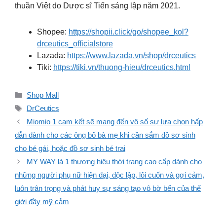
thuần Việt do Dược sĩ Tiến sáng lập năm 2021.
Shopee:
https://shopii.click/go/shopee_kol?
drceutics_officialstore
Lazada:
https://www.lazada.vn/shop/drceutics
Tiki:
https://tiki.vn/thuong-hieu/drceutics.html
Danh
Shop Mall
mục
Thẻ
DrCeutics
Miomio 1 cam kết sẽ mang đến vô số sự lựa chọn hấp
dẫn dành cho các ông bố bà mẹ khi cần sắm đồ sơ sinh
cho bé gái, hoặc đồ sơ sinh bé trai
MY WAY là 1 thương hiệu thời trang cao cấp dành cho
những người phụ nữ hiện đại, độc lập, lôi cuốn và gợi cảm,
luôn trân trọng và phát huy sự sáng tạo vô bờ bến của thế
giới đầy mỹ cảm