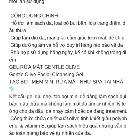
mỗi lần sử dụng.
CÔNG DỤNG CHÍNH
Hỗ trợ làm sạch da, loại bỏ bụi bẩn, lớp trang điểm, d
ầu thừa
Giúp làm dịu da, mang lại cảm giác tươi mát, dễ chịu
Giúp dưỡng ẩm và hỗ trợ duy trì hàng rào bảo vệ da
Phù hợp sử dụng hằng ngày, kể cả khi không trang đi
ểm
GEL RỬA MẶT GENTLE OLIVE
Gentle Olive Facial Cleansing Gel
TẠO BỌT MỀM MỊN, RỬA MẶT NHƯ SPA TẠI NHÀ
Kết cấu gel dịu nhẹ, tạo bọt mịn, dễ dàng làm sạch bụi
bẩn, dầu thừa mà không làm mất độ ẩm tự nhiên lý tư
ởng cho da dầu, da nhạy cảm hoặc da đang treatment.
Công thức chứa chiết xuất olive tinh khiết giàu polyph
enol & vitamin E, giúp làm sạch hiệu quả nhưng vẫn b
ảo toàn màng bảo vệ tự nhiên của da.