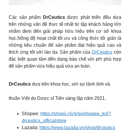
Các sản phẩm
DrCeutics
được phát triển đều dựa
trên những vấn đề thực tế nhất từ tập khách hàng lớn
nhằm đem đến giải pháp hữu hiệu trên cơ sở khoa
học.Nồng độ hoạt chất tối ưu và công thức tối giản là
những tiêu chuẩn để sản phẩm đạt hiệu quả cao và
thích ứng tốt với làn da. Sản phẩm của
DrCeutics
còn
đặc biệt quan tâm đển dạng bào chế với pH phù hợp
để sản phẩm vừa hiệu quả vừa an toàn.
DrCeutics
dựa trên khoa học, với sự lành tính và
thuần Việt do Dược sĩ Tiến sáng lập năm 2021.
Shopee:
https://shopii.click/go/shopee_kol?
drceutics_officialstore
Lazada:
https://www.lazada.vn/shop/drceutics