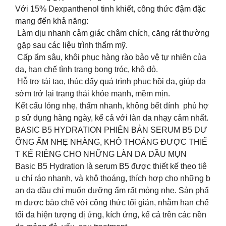
️Với 15% Dexpanthenol tinh khiết, công thức đậm đặc
mang đến khả năng:
Làm dịu nhanh cảm giác châm chích, căng rát thường
gặp sau các liệu trình thẩm mỹ.
Cấp ẩm sâu, khôi phục hàng rào bảo vệ tự nhiên của
da, hạn chế tình trạng bong tróc, khô đỏ.
Hỗ trợ tái tạo, thúc đẩy quá trình phục hồi da, giúp da
sớm trở lại trạng thái khỏe mạnh, mềm mịn.
️Kết cấu lỏng nhẹ, thấm nhanh, không bết dính phù hợ
p sử dụng hàng ngày, kể cả với làn da nhạy cảm nhất.
BASIC B5 HYDRATION PHIÊN BẢN SERUM B5 DƯ
ỠNG ẨM NHẸ NHÀNG, KHÔ THOÁNG ĐƯỢC THIẾ
T KẾ RIÊNG CHO NHỮNG LÀN DA DẦU MỤN
Basic B5 Hydration là serum B5 được thiết kế theo tiê
u chí ráo nhanh, và khô thoáng, thích hợp cho những b
ạn da dầu chỉ muốn dưỡng ẩm rất mỏng nhẹ. Sản phẩ
m được bào chế với công thức tối giản, nhằm hạn chế
tối đa hiện tượng dị ứng, kích ứng, kể cả trên các nền