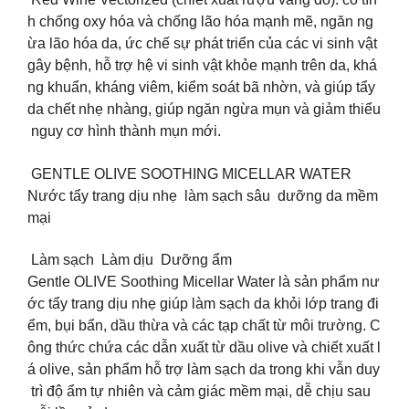
h chống oxy hóa và chống lão hóa mạnh mẽ, ngăn ng
ừa lão hóa da, ức chế sự phát triển của các vi sinh vật
gây bệnh, hỗ trợ hệ vi sinh vật khỏe mạnh trên da, khá
ng khuẩn, kháng viêm, kiểm soát bã nhờn, và giúp tẩy
da chết nhẹ nhàng, giúp ngăn ngừa mụn và giảm thiểu
nguy cơ hình thành mụn mới.
GENTLE OLIVE SOOTHING MICELLAR WATER
Nước tẩy trang dịu nhẹ làm sạch sâu dưỡng da mềm
mại
Làm sạch Làm dịu Dưỡng ẩm
Gentle OLIVE Soothing Micellar Water là sản phẩm nư
ớc tẩy trang dịu nhẹ giúp làm sạch da khỏi lớp trang đi
ểm, bụi bẩn, dầu thừa và các tạp chất từ môi trường. C
ông thức chứa các dẫn xuất từ dầu olive và chiết xuất l
á olive, sản phẩm hỗ trợ làm sạch da trong khi vẫn duy
trì độ ẩm tự nhiên và cảm giác mềm mại, dễ chịu sau