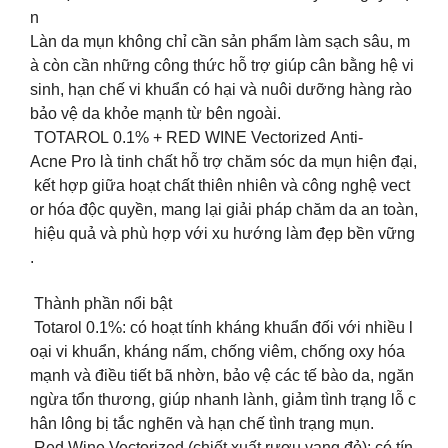
n
Làn da mụn không chỉ cần sản phẩm làm sạch sâu, m
à còn cần những công thức hỗ trợ giúp cân bằng hệ vi
sinh, hạn chế vi khuẩn có hại và nuôi dưỡng hàng rào
bảo vệ da khỏe mạnh từ bên ngoài.
️ TOTAROL 0.1% + RED WINE Vectorized Anti-
Acne Pro là tinh chất hỗ trợ chăm sóc da mụn hiện đại,
kết hợp giữa hoạt chất thiên nhiên và công nghệ vect
or hóa độc quyền, mang lại giải pháp chăm da an toàn,
hiệu quả và phù hợp với xu hướng làm đẹp bền vững
.
Thành phần nổi bật
Totarol 0.1%: có hoạt tính kháng khuẩn đối với nhiều l
oại vi khuẩn, kháng nấm, chống viêm, chống oxy hóa
mạnh và điều tiết bã nhờn, bảo vệ các tế bào da, ngăn
ngừa tổn thương, giúp nhanh lành, giảm tình trạng lỗ c
hân lông bị tắc nghẽn và hạn chế tình trạng mụn.
Red Wine Vectorized (chiết xuất rượu vang đỏ): có tín