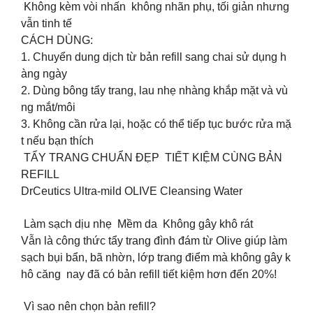
Không kèm vòi nhấn không nhãn phụ, tối giản nhưng
vẫn tinh tế
CÁCH DÙNG:
1. Chuyển dung dịch từ bản refill sang chai sử dụng h
àng ngày
2. Dùng bông tẩy trang, lau nhẹ nhàng khắp mặt và vù
ng mắt/môi
3. Không cần rửa lại, hoặc có thể tiếp tục bước rửa mặ
t nếu bạn thích
️ TẨY TRANG CHUẨN ĐẸP TIẾT KIỆM CÙNG BẢN
REFILL
DrCeutics Ultra-mild OLIVE Cleansing Water
Làm sạch dịu nhẹ Mềm da Không gây khô rát
Vẫn là công thức tẩy trang đình đám từ Olive giúp làm
sạch bụi bẩn, bã nhờn, lớp trang điểm mà không gây k
hô căng nay đã có bản refill tiết kiệm hơn đến 20%!
Vì sao nên chọn bản refill?