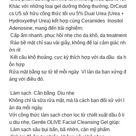
Khác với những loại gel dưỡng thông thường, DrCeuti
cs U5 sở hữu công thức tối ưu 5% Dual Urea (Urea +
Hydroxyethyl Urea) kết hợp cùng Ceramides Inositol
Adenosine, mang đến trải nghiệm:
Cấp ẩm nhanh, phục hồi nhẹ cho da khô, da treatment
Ráo bề mặt chỉ sau vài giây, không để lại cảm giác nh
ờn rít
Kết cấu khô thoáng, cực kỳ thích hợp với da dầu da h
ỗn hợp
Rửa mặt bằng sự tử tế mỗi ngày Vì làn da bạn xứng đ
áng với điều đó.
Làm sạch Cân bằng Dịu nhẹ
Không chỉ là sữa rửa mặt, mà là cách bạn đối xử với l
àn da mỗi ngày.
Với công thức làm sạch chọn lọc từ chiết xuất dầu ô li
u dịu nhẹ, Gentle OLIVE Facial Cleansing Gel giúp:
Làm sạch sâu bụi bẩn, bã nhờn, cặn mỹ phẩm