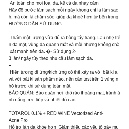
An toàn cho mọi loại da, kể cả da nhạy cảm
️Hãy để bước làm sạch mỗi ngày không chỉ là làm sạc
h, mà còn là chăm sóc giúp da khoẻ hơn từ bên trong
️HƯỚNG DẪN SỬ DỤNG:
–
Thấm một lượng vừa đủ ra bông tẩy trang. Lau nhẹ trê
n da mặt, vùng da quanh mắt và môi nhưng không chà
xát mạnh trên da. �- Sử dụng 2-
3 lần/ ngày tùy theo nhu cầu làm sạch da.
–
Hiện tượng dị ứng/kích ứng có thể xảy ra với bất kì ai
và với bất kì sản phẩm nào, nên cần test trên 1 vùng n
hỏ trước khi sử dụng toàn mặt.
️BẢO QUẢN: Bảo quản nơi khô ráo thoáng mát, tránh á
nh nắng trực tiếp và nhiệt độ cao.
TOTAROL 0.1% + RED WINE Vectorized Anti-
Acne Pro
Hỗ trợ làn da khỏe hơn Giảm thiểu các yếu tố gây mụ