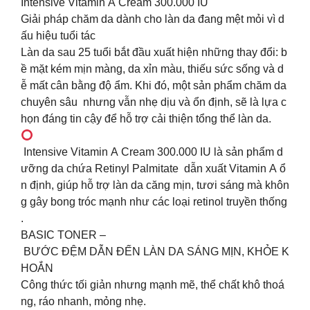
Intensive Vitamin A Cream 300.000 IU
Giải pháp chăm da dành cho làn da đang mệt mỏi vì d
ấu hiệu tuổi tác
️️Làn da sau 25 tuổi bắt đầu xuất hiện những thay đổi: b
ề mặt kém mịn màng, da xỉn màu, thiếu sức sống và d
ễ mất cân bằng độ ẩm. Khi đó, một sản phẩm chăm da
chuyên sâu nhưng vẫn nhẹ dịu và ổn định, sẽ là lựa c
họn đáng tin cậy để hỗ trợ cải thiện tổng thể làn da.
Intensive Vitamin A Cream 300.000 IU là sản phẩm d
ưỡng da chứa Retinyl Palmitate dẫn xuất Vitamin A ổ
n định, giúp hỗ trợ làn da căng mịn, tươi sáng mà khôn
g gây bong tróc mạnh như các loại retinol truyền thống
.
BASIC TONER –
BƯỚC ĐỆM DẪN ĐẾN LÀN DA SÁNG MỊN, KHỎE K
HOẮN
Công thức tối giản nhưng mạnh mẽ, thể chất khô thoá
ng, ráo nhanh, mỏng nhẹ.