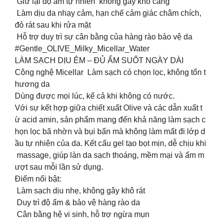
Giữ lại độ ẩm tự nhiên không gây khô căng
Làm dịu da nhạy cảm, hạn chế cảm giác châm chích,
đỏ rát sau khi rửa mặt
Hỗ trợ duy trì sự cân bằng của hàng rào bảo vệ da
#Gentle_OLIVE_Milky_Micellar_Water
LÀM SẠCH DỊU ÊM – ĐỦ ẨM SUỐT NGÀY DÀI
Công nghệ Micellar Làm sạch có chọn lọc, không tổn t
hương da
Dùng được mọi lúc, kể cả khi không có nước.
Với sự kết hợp giữa chiết xuất Olive và các dẫn xuất t
ừ acid amin, sản phẩm mang đến khả năng làm sạch c
họn lọc bã nhờn và bụi bẩn mà không làm mất đi lớp d
ầu tự nhiên của da. Kết cấu gel tạo bọt mịn, dễ chịu khi
massage, giúp làn da sạch thoáng, mềm mại và ẩm m
ượt sau mỗi lần sử dụng.
️Điểm nổi bật:
Làm sạch dịu nhẹ, không gây khô rát
Duy trì độ ẩm & bảo vệ hàng rào da
Cân bằng hệ vi sinh, hỗ trợ ngừa mụn