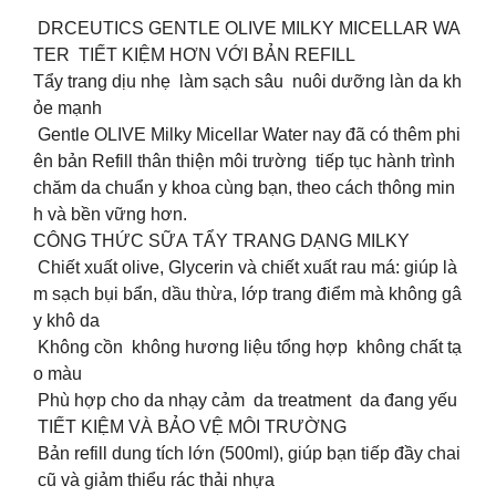
DRCEUTICS GENTLE OLIVE MILKY MICELLAR WA
TER TIẾT KIỆM HƠN VỚI BẢN REFILL
Tẩy trang dịu nhẹ làm sạch sâu nuôi dưỡng làn da kh
ỏe mạnh
Gentle OLIVE Milky Micellar Water nay đã có thêm phi
ên bản Refill thân thiện môi trường tiếp tục hành trình
chăm da chuẩn y khoa cùng bạn, theo cách thông min
h và bền vững hơn.
CÔNG THỨC SỮA TẨY TRANG DẠNG MILKY
Chiết xuất olive, Glycerin và chiết xuất rau má: giúp là
m sạch bụi bẩn, dầu thừa, lớp trang điểm mà không gâ
y khô da
Không cồn không hương liệu tổng hợp không chất tạ
o màu
Phù hợp cho da nhạy cảm da treatment da đang yếu
TIẾT KIỆM VÀ BẢO VỆ MÔI TRƯỜNG
Bản refill dung tích lớn (500ml), giúp bạn tiếp đầy chai
cũ và giảm thiểu rác thải nhựa