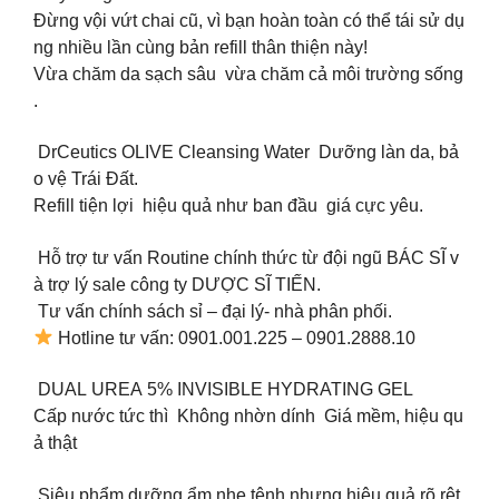
Đừng vội vứt chai cũ, vì bạn hoàn toàn có thể tái sử dụ
ng nhiều lần cùng bản refill thân thiện này!
Vừa chăm da sạch sâu vừa chăm cả môi trường sống
.
DrCeutics OLIVE Cleansing Water Dưỡng làn da, bả
o vệ Trái Đất.
Refill tiện lợi hiệu quả như ban đầu giá cực yêu.
Hỗ trợ tư vấn Routine chính thức từ đội ngũ BÁC SĨ v
à trợ lý sale công ty DƯỢC SĨ TIẾN.
Tư vấn chính sách sỉ – đại lý- nhà phân phối.
Hotline tư vấn: 0901.001.225 – 0901.2888.10
DUAL UREA 5% INVISIBLE HYDRATING GEL
Cấp nước tức thì Không nhờn dính Giá mềm, hiệu qu
ả thật
Siêu phẩm dưỡng ẩm nhẹ tênh nhưng hiệu quả rõ rệt