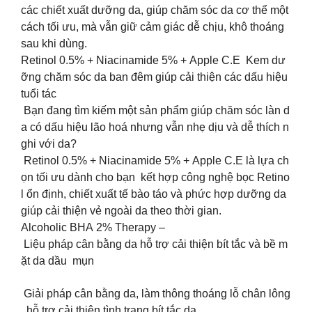
các chiết xuất dưỡng da, giúp chăm sóc da cơ thể một
cách tối ưu, mà vẫn giữ cảm giác dễ chịu, khô thoáng
sau khi dùng.
Retinol 0.5% + Niacinamide 5% + Apple C.E Kem dư
ỡng chăm sóc da ban đêm giúp cải thiện các dấu hiệu
tuổi tác
️ Bạn đang tìm kiếm một sản phẩm giúp chăm sóc làn d
a có dấu hiệu lão hoá nhưng vẫn nhẹ dịu và dễ thích n
ghi với da?
Retinol 0.5% + Niacinamide 5% + Apple C.E là lựa ch
ọn tối ưu dành cho bạn kết hợp công nghệ bọc Retino
l ổn định, chiết xuất tế bào táo và phức hợp dưỡng da
giúp cải thiện vẻ ngoài da theo thời gian.
Alcoholic BHA 2% Therapy –
Liệu pháp cân bằng da hỗ trợ cải thiện bít tắc và bề m
ặt da dầu mụn
Giải pháp cân bằng da, làm thông thoáng lỗ chân lông
, hỗ trợ cải thiện tình trạng bít tắc da