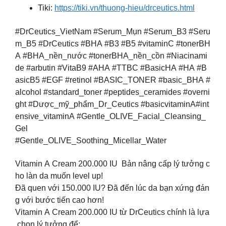
Tiki:
https://tiki.vn/thuong-hieu/drceutics.html
#DrCeutics_VietNam #Serum_Mụn #Serum_B3 #Seru
m_B5 #DrCeutics #BHA #B3 #B5 #vitaminC #tonerBH
A #BHA_nền_nước #tonerBHA_nền_cồn #Niacinami
de #arbutin #VitaB9 #AHA #TTBC #BasicHA #HA #B
asicB5 #EGF #retinol #BASIC_TONER #basic_BHA #
alcohol #standard_toner #peptides_ceramides #overni
ght #Dược_mỹ_phẩm_Dr_Ceutics #basicvitaminA#int
ensive_vitaminA #Gentle_OLIVE_Facial_Cleansing_
Gel
#Gentle_OLIVE_Soothing_Micellar_Water
Vitamin A Cream 200.000 IU Bản nâng cấp lý tưởng c
ho làn da muốn level up!
Đã quen với 150.000 IU? Đã đến lúc da bạn xứng đán
g với bước tiến cao hơn!
Vitamin A Cream 200.000 IU từ DrCeutics chính là lựa
chọn lý tưởng để: