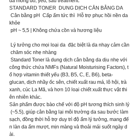
da mỏng đỏ, yếu, sau treatment.
STANDARD TONER DUNG DỊCH CÂN BẰNG DA
Cân bằng pH Cấp ẩm tức thì Hỗ trợ phục hồi nền da
khỏe
pH ~ 5,5 | Không chứa cồn và hương liệu
Lý tưởng cho mọi loại da đặc biệt là da nhạy cảm cần
chăm sóc nhẹ nhàng
Standard Toner là dung dịch cân bằng da dịu nhẹ với
công thức chứa NMFs (Natural Moisturising Factors), t
ổ hợp vitamin thiết yếu (B3, B5, C, E, B6), beta-
glucan, dịch nhầy ốc sên, chiết xuất rau má, lô hội, trà
xanh, cúc La Mã, và hơn 10 loại chiết xuất thực vật thi
ên nhiên khác.
Sản phẩm được bào chế với độ pH tương thích sinh lý
(~5.5), giúp cân bằng lại môi trường da sau bước làm
sạch, đồng thời hỗ trợ duy trì độ ẩm lý tưởng, mang đế
n làn da ẩm mượt, mịn màng và thoải mái suốt ngày d
ài.