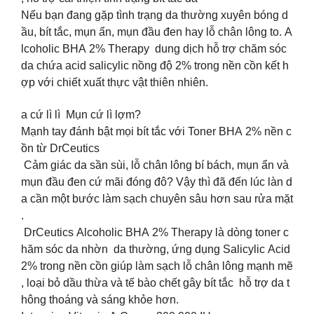
Nếu bạn đang gặp tình trạng da thường xuyên bóng d
ầu, bít tắc, mụn ẩn, mụn đầu đen hay lỗ chân lông to. A
lcoholic BHA 2% Therapy dung dịch hỗ trợ chăm sóc
da chứa acid salicylic nồng độ 2% trong nền cồn kết h
ợp với chiết xuất thực vật thiên nhiên.
a cứ lì lì Mụn cứ lì lợm?
Mạnh tay đánh bật mọi bít tắc với Toner BHA 2% nền c
ồn từ DrCeutics
Cảm giác da sần sùi, lỗ chân lông bí bách, mụn ẩn và
mụn đầu đen cứ mãi đóng đô? Vậy thì đã đến lúc làn d
a cần một bước làm sạch chuyên sâu hơn sau rửa mặt
.
️ DrCeutics Alcoholic BHA 2% Therapy là dòng toner c
hăm sóc da nhờn da thường, ứng dụng Salicylic Acid
2% trong nền cồn giúp làm sạch lỗ chân lông mạnh mẽ
, loại bỏ dầu thừa và tế bào chết gây bít tắc hỗ trợ da t
hông thoáng và sáng khỏe hơn.