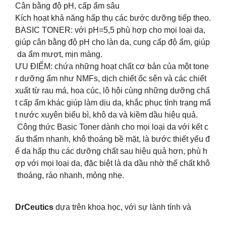
Cân bằng độ pH, cấp ẩm sâu
Kích hoạt khả năng hấp thụ các bước dưỡng tiếp theo.
BASIC TONER: với pH=5,5 phù hợp cho mọi loại da,
giúp cân bằng độ pH cho làn da, cung cấp độ ẩm, giúp
da ẩm mượt, mịn màng.
ƯU ĐIỂM: chứa những hoạt chất cơ bản của một tone
r dưỡng ẩm như NMFs, dịch chiết ốc sên và các chiết
xuất từ rau má, hoa cúc, lô hội cùng những dưỡng chấ
t cấp ẩm khác giúp làm dịu da, khắc phục tình trạng mấ
t nước xuyên biểu bì, khô da và kiềm dầu hiệu quả.
️ Công thức Basic Toner dành cho mọi loại da với kết c
ấu thấm nhanh, khô thoáng bề mặt, là bước thiết yếu đ
ể da hấp thu các dưỡng chất sau hiệu quả hơn, phù h
ợp với mọi loại da, đặc biệt là da dầu nhờ thể chất khô
thoáng, ráo nhanh, mỏng nhẹ.
DrCeutics
dựa trên khoa học, với sự lành tính và