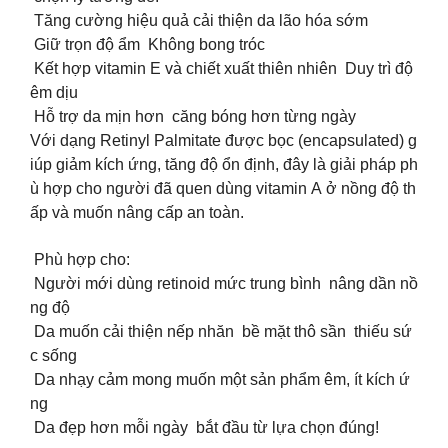
Tăng cường hiệu quả cải thiện da lão hóa sớm
Giữ trọn độ ẩm Không bong tróc
Kết hợp vitamin E và chiết xuất thiên nhiên Duy trì độ
êm dịu
Hỗ trợ da mịn hơn căng bóng hơn từng ngày
Với dạng Retinyl Palmitate được bọc (encapsulated) g
iúp giảm kích ứng, tăng độ ổn định, đây là giải pháp ph
ù hợp cho người đã quen dùng vitamin A ở nồng độ th
ấp và muốn nâng cấp an toàn.
Phù hợp cho:
Người mới dùng retinoid mức trung bình nâng dần nồ
ng độ
Da muốn cải thiện nếp nhăn bề mặt thô sần thiếu sứ
c sống
Da nhạy cảm mong muốn một sản phẩm êm, ít kích ứ
ng
Da đẹp hơn mỗi ngày bắt đầu từ lựa chọn đúng!