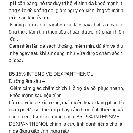
pH cân bằng hỗ trợ duy trì hệ vi sinh da khoẻ mạnh, t
ăng sức đề kháng da, giảm nguy cơ kích ứng và mất n
ước sau khi rửa mặt.
Không chứa cồn, paraben, sulfate hay chất tạo màu c
ông thức lành tính theo tiêu chuẩn dược mỹ phẩm hiện
đại.
‍️Cảm nhận làn da sạch thoáng, mềm mịn, đủ ẩm và dịu
nhẹ ngay sau khi sử dụng như vừa được chăm sóc t
ại spa.
B5 15% INTENSIVE DEXPANTHENOL
Dưỡng ẩm sâu –
Giảm cảm giác châm chích Hỗ trợ da hồi phục nhanh,
khỏe mạnh sau liệu trình
Làn da yếu, dễ kích ứng, mất nước hoặc đang phục hồ
i sau peel/laser thường nhạy cảm hơn bình thường và
cần được chăm sóc đúng cách. B5 15% INTENSIVE
DEXPANTHENOL chính là cứu tinh dành riêng cho là
n da đang gặp tình trạng này.