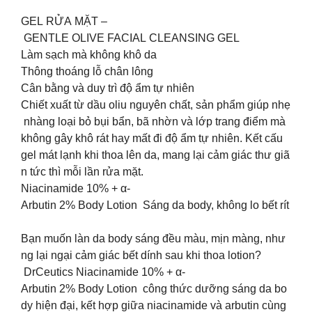
GEL RỬA MẶT –
GENTLE OLIVE FACIAL CLEANSING GEL
️Làm sạch mà không khô da
️Thông thoáng lỗ chân lông
️Cân bằng và duy trì độ ẩm tự nhiên
Chiết xuất từ dầu oliu nguyên chất, sản phẩm giúp nhẹ
nhàng loại bỏ bụi bẩn, bã nhờn và lớp trang điểm mà
không gây khô rát hay mất đi độ ẩm tự nhiên. Kết cấu
gel mát lạnh khi thoa lên da, mang lại cảm giác thư giã
n tức thì mỗi lần rửa mặt.
Niacinamide 10% + α-
Arbutin 2% Body Lotion Sáng da body, không lo bết rít
Bạn muốn làn da body sáng đều màu, mịn màng, như
ng lại ngại cảm giác bết dính sau khi thoa lotion?
️ DrCeutics Niacinamide 10% + α-
Arbutin 2% Body Lotion công thức dưỡng sáng da bo
dy hiện đại, kết hợp giữa niacinamide và arbutin cùng