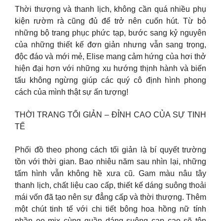
Thời thượng và thanh lịch, không cần quá nhiều phụ
kiện rườm rà cũng đủ để trở nên cuốn hút. Từ bỏ
những bộ trang phục phức tạp, bước sang kỷ nguyên
của những thiết kế đơn giản nhưng vẫn sang trọng,
độc đáo và mới mẻ, Elise mang cảm hứng của hơi thở
hiện đại hơn với những xu hướng thịnh hành và biến
tấu không ngừng giúp các quý cô định hình phong
cách của mình thật sự ấn tượng!
THỜI TRANG TỐI GIẢN – ĐỈNH CAO CỦA SỰ TINH
TẾ
Phối đồ theo phong cách tối giản là bí quyết trường
tồn với thời gian. Bao nhiêu năm sau nhìn lại, những
tấm hình vẫn không hề xưa cũ. Gam màu nâu tây
thanh lịch, chất liệu cao cấp, thiết kế dáng suông thoải
mái vốn đã tạo nên sự đẳng cấp và thời thượng. Thêm
một chút tinh tế với chi tiết bông hoa hồng nữ tính
phần eo mix cùng quần dáng suông cạp cao sẽ tôn