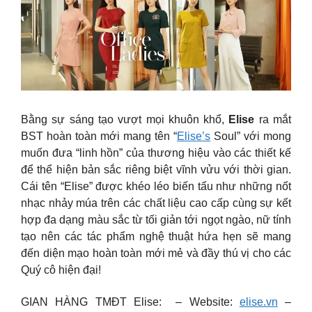
Bằng sự sáng tạo vượt mọi khuôn khổ,
Elise
ra mắt
BST hoàn toàn mới mang tên “
Elise’s
Soul” với mong
muốn đưa “linh hồn” của thương hiệu vào các thiết kế
để thể hiện bản sắc riêng biệt vĩnh vửu với thời gian.
Cái tên “Elise” được khéo léo biến tấu như những nốt
nhạc nhảy múa trên các chất liệu cao cấp cùng sự kết
hợp đa dạng màu sắc từ tối giản tới ngọt ngào, nữ tính
tạo nên các tác phẩm nghệ thuật hứa hẹn sẽ mang
đến diện mạo hoàn toàn mới mẻ và đầy thú vị cho các
Quý cô hiện đại!
GIAN HÀNG TMĐT Elise: – Website:
elise.vn
–