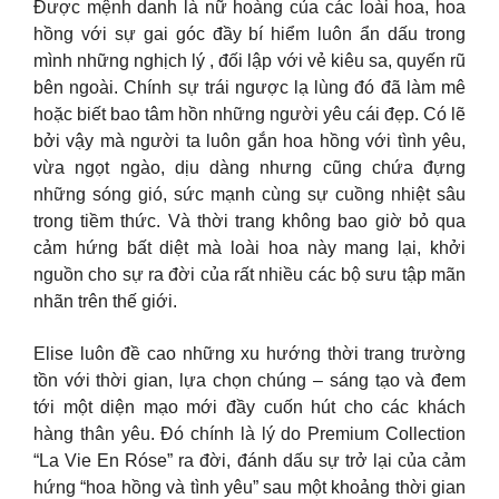
Được mệnh danh là nữ hoàng của các loài hoa, hoa
hồng với sự gai góc đầy bí hiểm luôn ẩn dấu trong
mình những nghịch lý , đối lập với vẻ kiêu sa, quyến rũ
bên ngoài. Chính sự trái ngược lạ lùng đó đã làm mê
hoặc biết bao tâm hồn những người yêu cái đẹp. Có lẽ
bởi vậy mà người ta luôn gắn hoa hồng với tình yêu,
vừa ngọt ngào, dịu dàng nhưng cũng chứa đựng
những sóng gió, sức mạnh cùng sự cuồng nhiệt sâu
trong tiềm thức. Và thời trang không bao giờ bỏ qua
cảm hứng bất diệt mà loài hoa này mang lại, khởi
nguồn cho sự ra đời của rất nhiều các bộ sưu tập mãn
nhãn trên thế giới.
Elise luôn đề cao những xu hướng thời trang trường
tồn với thời gian, lựa chọn chúng – sáng tạo và đem
tới một diện mạo mới đầy cuốn hút cho các khách
hàng thân yêu. Đó chính là lý do Premium Collection
“La Vie En Róse” ra đời, đánh dấu sự trở lại của cảm
hứng “hoa hồng và tình yêu” sau một khoảng thời gian