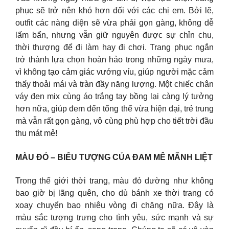
phục sẽ trở nên khó hơn đối với các chị em. Bởi lẽ,
outfit các nàng diện sẽ vừa phải gọn gàng, không dễ
lấm bẩn, nhưng vẫn giữ nguyên được sự chỉn chu,
thời thượng để đi làm hay đi chơi. Trang phục ngắn
trở thành lựa chọn hoàn hảo trong những ngày mưa,
vì không tạo cảm giác vướng víu, giúp người mặc cảm
thấy thoải mái và tràn đầy năng lượng. Một chiếc chân
váy đen mix cùng áo trắng tay bồng lại càng lý tưởng
hơn nữa, giúp đem đến tổng thể vừa hiện đại, trẻ trung
mà vẫn rất gọn gàng, vô cùng phù hợp cho tiết trời đầu
thu mát mẻ!
MÀU ĐỎ – BIỂU TƯỢNG CỦA ĐAM MÊ MÃNH LIỆT
Trong thế giới thời trang, màu đỏ dường như không
bao giờ bị lãng quên, cho dù bánh xe thời trang có
xoay chuyển bao nhiêu vòng đi chăng nữa. Đây là
màu sắc tượng trưng cho tình yêu, sức mạnh và sự