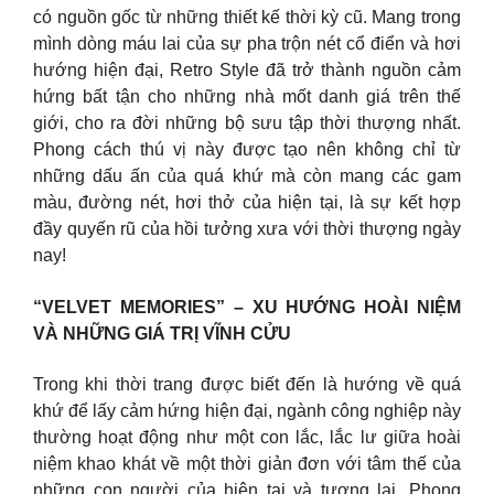
có nguồn gốc từ những thiết kế thời kỳ cũ. Mang trong
mình dòng máu lai của sự pha trộn nét cổ điển và hơi
hướng hiện đại, Retro Style đã trở thành nguồn cảm
hứng bất tận cho những nhà mốt danh giá trên thế
giới, cho ra đời những bộ sưu tập thời thượng nhất.
Phong cách thú vị này được tạo nên không chỉ từ
những dấu ấn của quá khứ mà còn mang các gam
màu, đường nét, hơi thở của hiện tại, là sự kết hợp
đầy quyến rũ của hồi tưởng xưa với thời thượng ngày
nay!
“VELVET MEMORIES” – XU HƯỚNG HOÀI NIỆM
VÀ NHỮNG GIÁ TRỊ VĨNH CỬU
Trong khi thời trang được biết đến là hướng về quá
khứ để lấy cảm hứng hiện đại, ngành công nghiệp này
thường hoạt động như một con lắc, lắc lư giữa hoài
niệm khao khát về một thời giản đơn với tâm thế của
những con người của hiện tại và tương lai. Phong