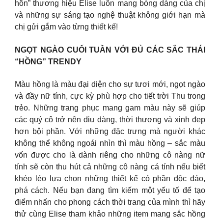
hồn” thương hiệu Elise luôn mang bóng dáng của chị
và những sự sáng tạo nghệ thuật không giới hạn mà
chị gửi gắm vào từng thiết kế!
NGỌT NGÀO CUỐI TUẦN VỚI ĐỦ CÁC SẮC THÁI
“HỒNG” TRENDY
Màu hồng là màu đại diện cho sự tươi mới, ngọt ngào
và đầy nữ tính, cực kỳ phù hợp cho tiết trời Thu trong
trẻo. Những trang phục mang gam màu này sẽ giúp
các quý cô trở nên dịu dàng, thời thượng và xinh đẹp
hơn bội phần. Với những đặc trưng mà người khác
không thể không ngoái nhìn thì màu hồng – sắc màu
vốn được cho là dành riêng cho những cô nàng nữ
tính sẽ còn thu hút cả những cô nàng cá tính nếu biết
khéo léo lựa chọn những thiết kế có phần độc đáo,
phá cách. Nếu bạn đang tìm kiếm một yếu tố để tạo
điểm nhấn cho phong cách thời trang của mình thì hãy
thử cùng Elise tham khảo những item mang sắc hồng