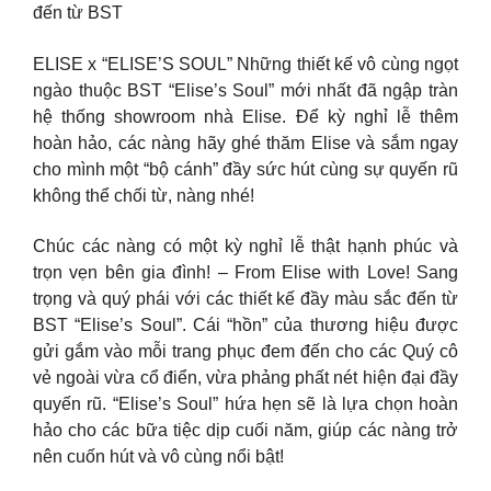
đến từ BST
ELISE x “ELISE’S SOUL” Những thiết kế vô cùng ngọt
ngào thuộc BST “Elise’s Soul” mới nhất đã ngập tràn
hệ thống showroom nhà Elise. Để kỳ nghỉ lễ thêm
hoàn hảo, các nàng hãy ghé thăm Elise và sắm ngay
cho mình một “bộ cánh” đầy sức hút cùng sự quyến rũ
không thể chối từ, nàng nhé!
Chúc các nàng có một kỳ nghỉ lễ thật hạnh phúc và
trọn vẹn bên gia đình! – From Elise with Love! Sang
trọng và quý phái với các thiết kế đầy màu sắc đến từ
BST “Elise’s Soul”. Cái “hồn” của thương hiệu được
gửi gắm vào mỗi trang phục đem đến cho các Quý cô
vẻ ngoài vừa cổ điển, vừa phảng phất nét hiện đại đầy
quyến rũ. “Elise’s Soul” hứa hẹn sẽ là lựa chọn hoàn
hảo cho các bữa tiệc dịp cuối năm, giúp các nàng trở
nên cuốn hút và vô cùng nổi bật!