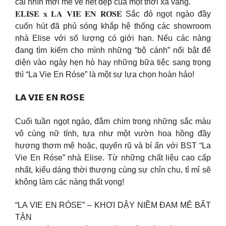
cái nhìn mới mẻ về nét đẹp của một thời xa vắng.
𝐄𝐋𝐈𝐒𝐄 𝐱 𝐋𝐀 𝐕𝐈𝐄 𝐄𝐍 𝐑𝐎́𝐒𝐄 Sắc đỏ ngọt ngào đầy
cuốn hút đã phủ sóng khắp hệ thống các showroom
nhà Elise với số lượng có giới hạn. Nếu các nàng
đang tìm kiếm cho mình những “bộ cánh” nổi bật để
diện vào ngày hẹn hò hay những bữa tiệc sang trọng
thì “La Vie En Róse” là một sự lựa chọn hoàn hảo!
𝗟𝗔 𝗩𝗜𝗘 𝗘𝗡 𝗥𝗢́𝗦𝗘
Cuối tuần ngọt ngào, đắm chìm trong những sắc màu
vô cùng nữ tính, tựa như một vườn hoa hồng đầy
hương thơm mê hoặc, quyến rũ và bí ẩn với BST “La
Vie En Róse” nhà Elise. Từ những chất liệu cao cấp
nhất, kiểu dáng thời thượng cùng sự chỉn chu, tỉ mỉ sẽ
không làm các nàng thất vọng!
“LA VIE EN RÓSE” – KHƠI DẬY NIỀM ĐAM MÊ BẤT
TẬN