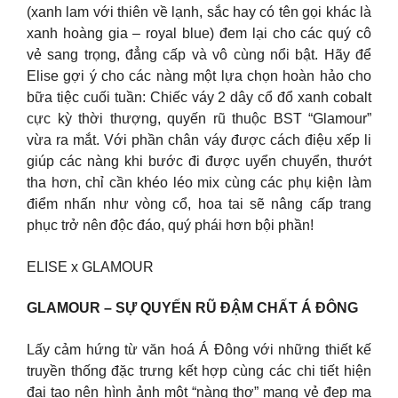
(xanh lam với thiên về lạnh, sắc hay có tên gọi khác là
xanh hoàng gia – royal blue) đem lại cho các quý cô
vẻ sang trọng, đẳng cấp và vô cùng nổi bật. Hãy để
Elise gợi ý cho các nàng một lựa chọn hoàn hảo cho
bữa tiệc cuối tuần: Chiếc váy 2 dây cổ đổ xanh cobalt
cực kỳ thời thượng, quyến rũ thuộc BST “Glamour”
vừa ra mắt. Với phần chân váy được cách điệu xếp li
giúp các nàng khi bước đi được uyển chuyển, thướt
tha hơn, chỉ cần khéo léo mix cùng các phụ kiện làm
điểm nhấn như vòng cổ, hoa tai sẽ nâng cấp trang
phục trở nên độc đáo, quý phái hơn bội phần!
ELISE x GLAMOUR
GLAMOUR – SỰ QUYẾN RŨ ĐẬM CHẤT Á ĐÔNG
Lấy cảm hứng từ văn hoá Á Đông với những thiết kế
truyền thống đặc trưng kết hợp cùng các chi tiết hiện
đại tạo nên hình ảnh một “nàng thơ” mang vẻ đẹp ma