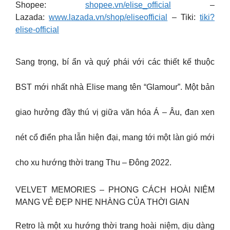
Shopee:
shopee.vn/elise_official
–
Lazada:
www.lazada.vn/shop/eliseofficial
– Tiki:
tiki?
elise-official
Sang trọng, bí ẩn và quý phái với các thiết kế thuộc
BST mới nhất nhà Elise mang tên “Glamour”. Một bản
giao hưởng đầy thú vị giữa văn hóa Á – Âu, đan xen
nét cổ điển pha lẫn hiện đại, mang tới một làn gió mới
cho xu hướng thời trang Thu – Đông 2022.
VELVET MEMORIES – PHONG CÁCH HOÀI NIỆM
MANG VẺ ĐẸP NHẸ NHÀNG CỦA THỜI GIAN
Retro là một xu hướng thời trang hoài niệm, dịu dàng