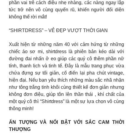
phần vai trễ cách điệu nhẹ nhàng, các nàng ngay lập
tức trở nên vô cùng quyến rũ, khiến người đối diện
không thể rời mắt!
“SHIRTDRESS” – VẺ ĐẸP VƯỢT THỜI GIAN
Xuất hiện từ những năm 40 với cảm hứng từ những
chiếc áo sơ mi, shirtdress là phiên bản kéo dài với
đường đai nhấn ở eo giúp các quý cô thêm phần nữ
tính, thanh lịch và tinh tế. Đây là mẫu trang phục vừa
chứa đựng sự tối giản, cổ điển lại pha chút vintage,
hiện đại. Nếu bạn yêu thích những màu sắc nhã nhặn
như tông trắng tinh khôi cùng thiết kế đơn giản nhưng
không đơn điệu, giúp tôn lên thần thái , khí chất của
một quý cô thì “Shirtdress” là một sự lựa chọn vô cùng
thông minh!
ẤN TƯỢNG VÀ NỔI BẬT VỚI SẮC CAM THỜI
THƯỢNG