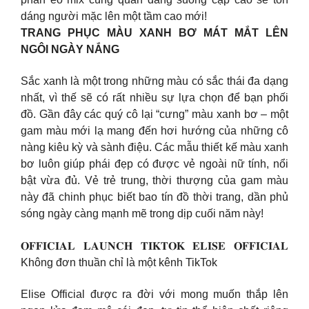
dáng người mặc lên một tầm cao mới!
TRANG PHỤC MÀU XANH BƠ MÁT MẮT LÊN
NGÔI NGÀY NẮNG
Sắc xanh là một trong những màu có sắc thái đa dạng
nhất, vì thế sẽ có rất nhiều sự lựa chọn để bạn phối
đồ. Gần đây các quý cô lại “cưng” màu xanh bơ – một
gam màu mới lạ mang đến hơi hướng của những cô
nàng kiêu kỳ và sành điệu. Các mẫu thiết kế màu xanh
bơ luôn giúp phái đẹp có được vẻ ngoài nữ tính, nổi
bật vừa đủ. Vẻ trẻ trung, thời thượng của gam màu
này đã chinh phục biết bao tín đồ thời trang, dần phủ
sóng ngày càng mạnh mẽ trong dịp cuối năm này!
𝐎𝐅𝐅𝐈𝐂𝐈𝐀𝐋 𝐋𝐀𝐔𝐍𝐂𝐇 𝐓𝐈𝐊𝐓𝐎𝐊 𝐄𝐋𝐈𝐒𝐄 𝐎𝐅𝐅𝐈𝐂𝐈𝐀𝐋
Không đơn thuần chỉ là một kênh TikTok
Elise Official được ra đời với mong muốn thắp lên