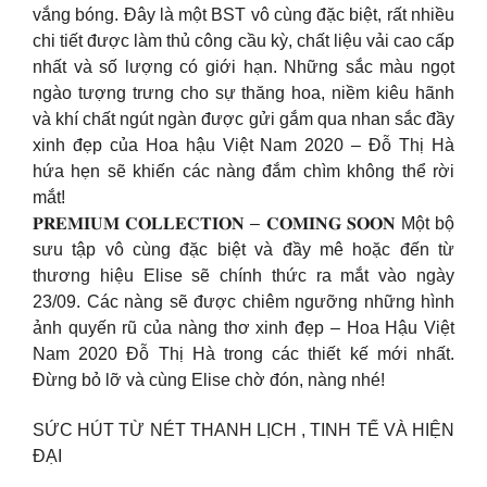
vắng bóng. Đây là một BST vô cùng đặc biệt, rất nhiều
chi tiết được làm thủ công cầu kỳ, chất liệu vải cao cấp
nhất và số lượng có giới hạn. Những sắc màu ngọt
ngào tượng trưng cho sự thăng hoa, niềm kiêu hãnh
và khí chất ngút ngàn được gửi gắm qua nhan sắc đầy
xinh đẹp của Hoa hậu Việt Nam 2020 – Đỗ Thị Hà
hứa hẹn sẽ khiến các nàng đắm chìm không thể rời
mắt!
𝐏𝐑𝐄𝐌𝐈𝐔𝐌 𝐂𝐎𝐋𝐋𝐄𝐂𝐓𝐈𝐎𝐍 – 𝐂𝐎𝐌𝐈𝐍𝐆 𝐒𝐎𝐎𝐍 Một bộ
sưu tập vô cùng đặc biệt và đầy mê hoặc đến từ
thương hiệu Elise sẽ chính thức ra mắt vào ngày
23/09. Các nàng sẽ được chiêm ngưỡng những hình
ảnh quyến rũ của nàng thơ xinh đẹp – Hoa Hậu Việt
Nam 2020 Đỗ Thị Hà trong các thiết kế mới nhất.
Đừng bỏ lỡ và cùng Elise chờ đón, nàng nhé!
SỨC HÚT TỪ NÉT THANH LỊCH , TINH TẾ VÀ HIỆN
ĐẠI