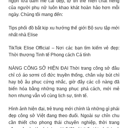
ngọn lửa đam mê cái đẹp, tự tin thể hiện chất riêng
của người phụ nữ luôn khao khát hoàn hảo hơn mỗi
ngày. Chúng tôi mang đến:
Tips phối đồ bắt kịp xu hướng thế giới Bộ sưu tập mới
nhất nhà Elise
TikTok Elise Official – Nơi các bạn tìm kiếm vẻ đẹp:
Thời thượng Tinh tế Phong cách Cá tính
NÀNG CÔNG SỞ HIỆN ĐẠI Thời trang công sở đâu
chỉ có áo sơmi cổ đức truyền thống, chân váy bút chì
hay bộ âu phục cứng nhắc, giờ đây các cô nàng đã
biến hóa bằng những trang phục phá cách, mới mẻ
hơn nhưng vẫn vô cùng lịch sự, tinh tế.
Hình ảnh hiện đại, trẻ trung mới chính là những gì phái
đẹp công sở Việt đang theo đuổi. Ngoài sự chỉn chu
cần thiết cho phong thái chuyên nghiệp, thời trang