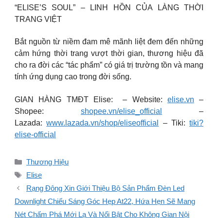
“ELISE’S SOUL” – LINH HỒN CỦA LÀNG THỜI
TRANG VIỆT
Bắt nguồn từ niềm đam mê mãnh liệt đem đến những
cảm hứng thời trang vượt thời gian, thương hiệu đã
cho ra đời các “tác phẩm” có giá trị trường tồn và mang
tính ứng dụng cao trong đời sống.
GIAN HÀNG TMĐT Elise: – Website:
elise.vn
–
Shopee:
shopee.vn/elise_official
–
Lazada:
www.lazada.vn/shop/eliseofficial
– Tiki:
tiki?
elise-official
Danh
Thương Hiệu
mục
Thẻ
Elise
Rạng Đông Xin Giới Thiệu Bộ Sản Phẩm Đèn Led
Downlight Chiếu Sáng Góc Hẹp At22, Hứa Hẹn Sẽ Mang
Nét Chấm Phá Mới Lạ Và Nổi Bật Cho Không Gian Nội