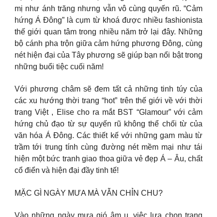
mị như ánh trăng nhưng vẫn vô cùng quyến rũ. “Cảm
hứng Á Đông” là cụm từ khoá được nhiều fashionista
thế giới quan tâm trong nhiều năm trở lại đây. Những
bộ cánh pha trộn giữa cảm hứng phương Đông, cùng
nét hiện đại của Tây phương sẽ giúp bạn nổi bật trong
những buổi tiệc cuối năm!
Với phương châm sẽ đem tất cả những tinh túy của
các xu hướng thời trang “hot” trên thế giới về với thời
trang Việt , Elise cho ra mắt BST “Glamour” với cảm
hứng chủ đạo từ sự quyến rũ không thể chối từ của
văn hóa Á Đông. Các thiết kế với những gam màu từ
trầm tới trung tính cùng đường nét mềm mại như tái
hiện một bức tranh giao thoa giữa vẻ đẹp Á – Âu, chất
cổ điển và hiện đại đầy tinh tế!
MẶC GÌ NGÀY MƯA MÀ VẪN CHỈN CHU?
Vào những ngày mưa gió âm u, việc lựa chọn trang