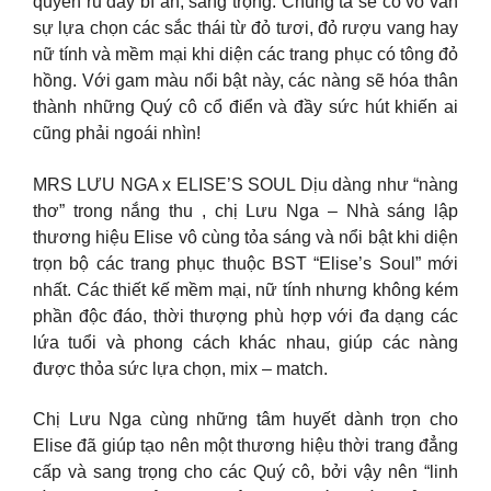
quyến rũ đầy bí ẩn, sang trọng. Chúng ta sẽ có vô vàn
sự lựa chọn các sắc thái từ đỏ tươi, đỏ rượu vang hay
nữ tính và mềm mại khi diện các trang phục có tông đỏ
hồng. Với gam màu nổi bật này, các nàng sẽ hóa thân
thành những Quý cô cổ điển và đầy sức hút khiến ai
cũng phải ngoái nhìn!
MRS LƯU NGA x ELISE’S SOUL Dịu dàng như “nàng
thơ” trong nắng thu , chị Lưu Nga – Nhà sáng lập
thương hiệu Elise vô cùng tỏa sáng và nổi bật khi diện
trọn bộ các trang phục thuộc BST “Elise’s Soul” mới
nhất. Các thiết kế mềm mại, nữ tính nhưng không kém
phần độc đáo, thời thượng phù hợp với đa dạng các
lứa tuổi và phong cách khác nhau, giúp các nàng
được thỏa sức lựa chọn, mix – match.
Chị Lưu Nga cùng những tâm huyết dành trọn cho
Elise đã giúp tạo nên một thương hiệu thời trang đẳng
cấp và sang trọng cho các Quý cô, bởi vậy nên “linh