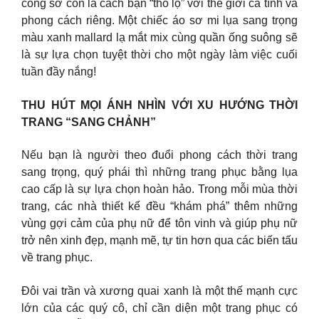
công sở còn là cách bạn “thổ lộ” với thế giới cá tính và
phong cách riêng. Một chiếc áo sơ mi lụa sang trọng
màu xanh mallard lạ mắt mix cùng quần ống suông sẽ
là sự lựa chọn tuyệt thời cho một ngày làm việc cuối
tuần đầy nắng!
THU HÚT MỌI ÁNH NHÌN VỚI XU HƯỚNG THỜI
TRANG “SANG CHẢNH”
Nếu bạn là người theo đuổi phong cách thời trang
sang trọng, quý phái thì những trang phục bằng lụa
cao cấp là sự lựa chọn hoàn hảo. Trong mỗi mùa thời
trang, các nhà thiết kế đều “khám phá” thêm những
vùng gợi cảm của phụ nữ để tôn vinh và giúp phụ nữ
trở nên xinh đẹp, mạnh mẽ, tự tin hơn qua các biến tấu
về trang phục.
Đôi vai trần và xương quai xanh là một thế mạnh cực
lớn của các quý cô, chỉ cần diện một trang phục có