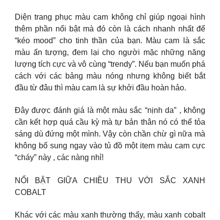
Diện trang phục màu cam không chỉ giúp ngoại hình
thêm phần nổi bật mà đó còn là cách nhanh nhất để
“kéo mood” cho tinh thần của bạn. Màu cam là sắc
màu ấn tượng, đem lại cho người mặc những năng
lượng tích cực và vô cùng “trendy”. Nếu bạn muốn phá
cách với các bảng màu nóng nhưng không biết bắt
đầu từ đâu thì màu cam là sự khởi đầu hoàn hảo.
Đây được đánh giá là một màu sắc “nịnh da” , không
cần kết hợp quá cầu kỳ mà tự bản thân nó có thể tỏa
sáng dù đứng một mình. Vậy còn chần chừ gì nữa mà
không bổ sung ngay vào tủ đồ một item màu cam cực
“cháy” này , các nàng nhỉ!
NỔI BẬT GIỮA CHIỀU THU VỚI SẮC XANH
COBALT
Khác với các màu xanh thường thấy, màu xanh cobalt