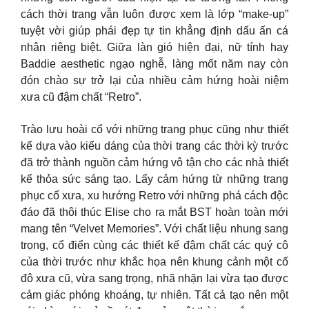
cách thời trang vẫn luôn được xem là lớp “make-up”
tuyệt vời giúp phái đẹp tự tin khẳng định dấu ấn cá
nhân riêng biệt. Giữa làn gió hiện đại, nữ tính hay
Baddie aesthetic ngạo nghễ, làng mốt năm nay còn
đón chào sự trở lại của nhiều cảm hứng hoài niệm
xưa cũ đậm chất “Retro”.
Trào lưu hoài cổ với những trang phục cũng như thiết
kế dựa vào kiểu dáng của thời trang các thời kỳ trước
đã trở thành nguồn cảm hứng vô tận cho các nhà thiết
kế thỏa sức sáng tạo. Lấy cảm hứng từ những trang
phục cổ xưa, xu hướng Retro với những phá cách độc
đáo đã thôi thúc Elise cho ra mắt BST hoàn toàn mới
mang tên “Velvet Memories”. Với chất liệu nhung sang
trọng, cổ điển cùng các thiết kế đậm chất các quý cô
của thời trước như khắc họa nên khung cảnh một cố
đô xưa cũ, vừa sang trọng, nhã nhặn lại vừa tạo được
cảm giác phóng khoáng, tự nhiên. Tất cả tạo nên một