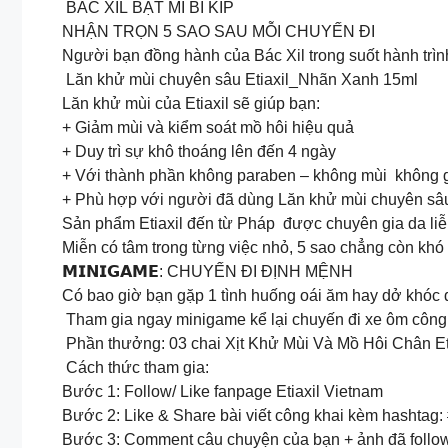
BÁC XIL BẬT MÍ BÍ KÍP
NHẬN TRỌN 5 SAO SAU MỖI CHUYẾN ĐI
Người bạn đồng hành của Bác Xil trong suốt hành trìn
Lăn khử mùi chuyên sâu Etiaxil_Nhãn Xanh 15ml
Lăn khử mùi của Etiaxil sẽ giúp bạn:
+ Giảm mùi và kiểm soát mồ hôi hiệu quả
+ Duy trì sự khô thoáng lên đến 4 ngày
+ Với thành phần không paraben – không mùi không 
+ Phù hợp với người đã dùng Lăn khử mùi chuyên sâ
Sản phẩm Etiaxil đến từ Pháp được chuyên gia da li
Miễn có tâm trong từng việc nhỏ, 5 sao chẳng còn khó 
𝗠𝗜𝗡𝗜𝗚𝗔𝗠𝗘: CHUYẾN ĐI ĐỊNH MỆNH
Có bao giờ bạn gặp 1 tình huống oái ăm hay dở khóc
Tham gia ngay minigame kể lại chuyến đi xe ôm công n
Phần thưởng: 03 chai Xịt Khử Mùi Và Mồ Hôi Chân Eti
Cách thức tham gia:
Bước 1: Follow/ Like fanpage Etiaxil Vietnam
Bước 2: Like & Share bài viết công khai kèm hashtag
Bước 3: Comment câu chuyện của bạn + ảnh đã follow