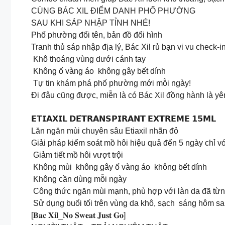
CÙNG BÁC XIL ĐIỂM DANH PHỐ PHƯỜNG
SAU KHI SÁP NHẬP TỈNH NHÉ!
Phố phường đổi tên, bản đồ đổi hình
Tranh thủ sáp nhập địa lý, Bác Xil rủ bạn vi vu chec
Khô thoáng vùng dưới cánh tay
Không ố vàng áo không gây bết dính
Tự tin khám phá phố phường mới mỗi ngày!
Đi đâu cũng được, miễn là có Bác Xil đồng hành là yên
𝗘𝗧𝗜𝗔𝗫𝗜𝗟 𝗗𝗘́𝗧𝗥𝗔𝗡𝗦𝗣𝗜𝗥𝗔𝗡𝗧 𝗘𝗫𝗧𝗥𝗘𝗠𝗘 𝟭𝟱𝗠𝗟
Lăn ngăn mùi chuyên sâu Etiaxil nhãn đỏ
Giải pháp kiểm soát mồ hôi hiệu quả đến 5 ngày chỉ v
️ Giảm tiết mồ hôi vượt trội
️ Không mùi không gây ố vàng áo không bết dính
️ Không cần dùng mỗi ngày
️ Công thức ngăn mùi mạnh, phù hợp với làn da đã từ
Sử dụng buổi tối trên vùng da khô, sạch sáng hôm sau 
[𝐁𝐚𝐜 𝐗𝐢𝐥_𝐍𝐨 𝐒𝐰𝐞𝐚𝐭 𝐉𝐮𝐬𝐭 𝐆𝐨]