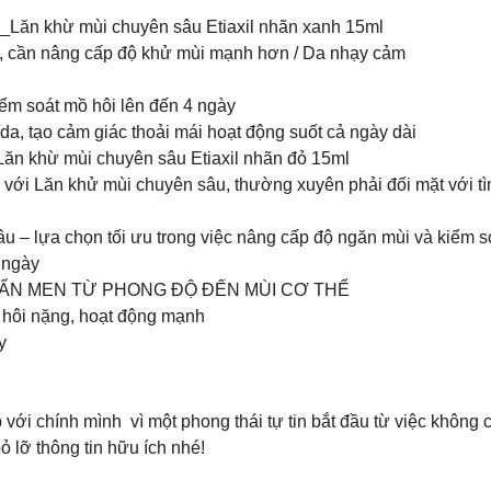
 𝟭𝟱𝗠𝗟_Lăn khừ mùi chuyên sâu Etiaxil nhãn xanh 15ml
 cần nâng cấp độ khử mùi mạnh hơn / Da nhạy cảm
ểm soát mồ hôi lên đến 4 ngày
, tạo cảm giác thoải mái hoạt động suốt cả ngày dài
𝟱𝗠𝗟_Lăn khừ mùi chuyên sâu Etiaxil nhãn đỏ 15ml
với Lăn khử mùi chuyên sâu, thường xuyên phải đối mặt với tìn
u – lựa chọn tối ưu trong việc nâng cấp độ ngăn mùi và kiểm s
 ngày
𝟱𝗠𝗟 CHUẨN MEN TỪ PHONG ĐỘ ĐẾN MÙI CƠ THỂ
ồ hôi nặng, hoạt động mạnh
y
với chính mình vì một phong thái tự tin bắt đầu từ việc không c
 lỡ thông tin hữu ích nhé!