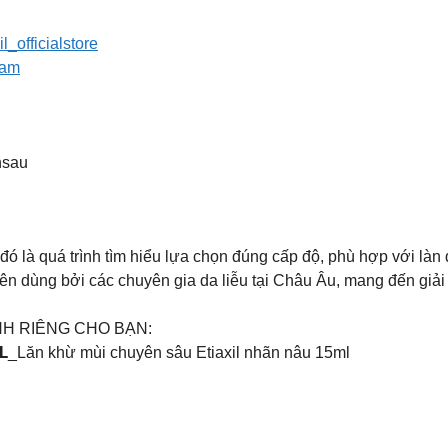
l_officialstore
nam
nsau
đó là quá trình tìm hiểu lựa chọn đúng cấp độ, phù hợp với làn
 dùng bởi các chuyên gia da liễu tại Châu Âu, mang đến giải p
NH RIÊNG CHO BẠN:
𝗘 𝟭𝟱𝗠𝗟_Lăn khừ mùi chuyên sâu Etiaxil nhãn nâu 15ml