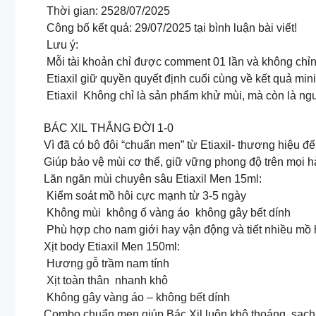
Thời gian: 2528/07/2025
Công bố kết quả: 29/07/2025 tại bình luận bài viết!
Lưu ý:
Mỗi tài khoản chỉ được comment 01 lần và không chỉ
Etiaxil giữ quyền quyết định cuối cùng về kết quả mi
Etiaxil Không chỉ là sản phẩm khử mùi, mà còn là ng
BÁC XIL THẮNG ĐỜI 1-0
Vì đã có bộ đôi “chuẩn men” từ Etiaxil- thương hiệu đ
Giúp bảo vệ mùi cơ thể, giữ vững phong độ trên mọi hà
Lăn ngăn mùi chuyên sâu Etiaxil Men 15ml:
Kiểm soát mồ hôi cực mạnh từ 3-5 ngày
Không mùi không ố vàng áo không gây bết dính
Phù hợp cho nam giới hay vận động và tiết nhiều mồ 
Xịt body Etiaxil Men 150ml:
Hương gỗ trầm nam tính
Xịt toàn thân nhanh khô
Không gây vàng áo – không bết dính
Combo chuẩn men giúp Bác Xil luôn khô thoáng, sạch 