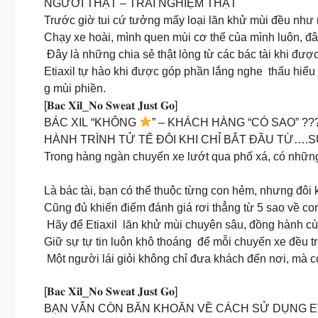
NGƯỜI THẬT – TRẢI NGHIỆM THẬT
Trước giờ tui cứ tưởng mấy loại lăn khử mùi đều như nh
Chạy xe hoài, mình quen mùi cơ thể của mình luôn, đâu
Đây là những chia sẻ thật lòng từ các bác tài khi đư
Etiaxil tự hào khi được góp phần lắng nghe thấu hiểu
g mùi phiền.
[𝐁𝐚𝐜 𝐗𝐢𝐥_𝐍𝐨 𝐒𝐰𝐞𝐚𝐭 𝐉𝐮𝐬𝐭 𝐆𝐨]
BÁC XIL “KHÔNG
” – KHÁCH HÀNG “CÓ SAO” ??
HÀNH TRÌNH TỬ TẾ ĐÔI KHI CHỈ BẮT ĐẦU TỪ…
Trong hàng ngàn chuyến xe lướt qua phố xá, có những
Là bác tài, bạn có thể thuộc từng con hẻm, nhưng đôi 
Cũng đủ khiến điểm đánh giá rơi thẳng từ 5 sao về c
Hãy để Etiaxil lăn khử mùi chuyên sâu, đồng hành c
Giữ sự tự tin luôn khô thoáng để mỗi chuyến xe đều t
Một người lái giỏi không chỉ đưa khách đến nơi, mà cò
[𝐁𝐚𝐜 𝐗𝐢𝐥_𝐍𝐨 𝐒𝐰𝐞𝐚𝐭 𝐉𝐮𝐬𝐭 𝐆𝐨]
BẠN VẪN CÒN BĂN KHOĂN VỀ CÁCH SỬ DỤNG ET