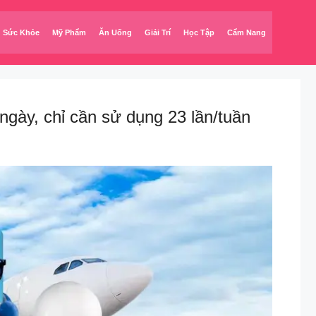
Sức Khỏe
Mỹ Phẩm
Ăn Uống
Giải Trí
Học Tập
Cẩm Nang
, chỉ cần sử dụng 23 lần/tuần