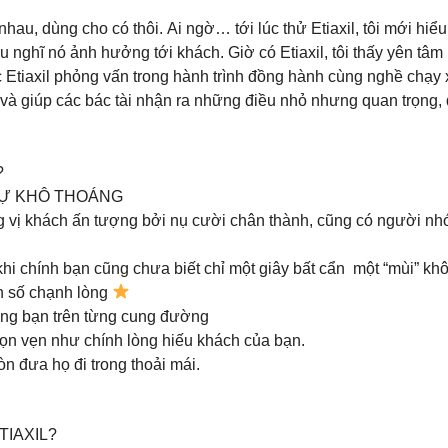
au, dùng cho có thôi. Ai ngờ… tới lúc thử Etiaxil, tôi mới hiểu
 nghĩ nó ảnh hưởng tới khách. Giờ có Etiaxil, tôi thấy yên tâm 
ợc Etiaxil phỏng vấn trong hành trình đồng hành cùng nghề chạy
 và giúp các bác tài nhận ra những điều nhỏ nhưng quan trọng,
?
.SỰ KHÔ THOÁNG
 vị khách ấn tượng bởi nụ cười chân thành, cũng có người nhớ
khi chính bạn cũng chưa biết chỉ một giây bất cẩn một “mùi” kh
on số chạnh lòng
ùng bạn trên từng cung đường
rọn vẹn như chính lòng hiếu khách của bạn.
n đưa họ đi trong thoải mái.
IAXIL?