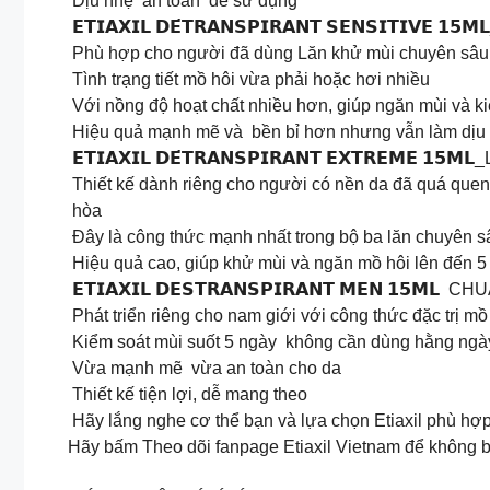
Dịu nhẹ an toàn dễ sử dụng
𝗘𝗧𝗜𝗔𝗫𝗜𝗟 𝗗𝗘́𝗧𝗥𝗔𝗡𝗦𝗣𝗜𝗥𝗔𝗡𝗧 𝗦𝗘𝗡𝗦𝗜𝗧𝗜𝗩
Phù hợp cho người đã dùng Lăn khử mùi chuyên sâu,
Tình trạng tiết mồ hôi vừa phải hoặc hơi nhiều
Với nồng độ hoạt chất nhiều hơn, giúp ngăn mùi và ki
Hiệu quả mạnh mẽ và bền bỉ hơn nhưng vẫn làm dịu da
𝗘𝗧𝗜𝗔𝗫𝗜𝗟 𝗗𝗘́𝗧𝗥𝗔𝗡𝗦𝗣𝗜𝗥𝗔𝗡𝗧 𝗘𝗫𝗧𝗥𝗘𝗠𝗘 𝟭
Thiết kế dành riêng cho người có nền da đã quá quen 
hòa
Đây là công thức mạnh nhất trong bộ ba lăn chuyên sâ
Hiệu quả cao, giúp khử mùi và ngăn mồ hôi lên đến 5
𝗘𝗧𝗜𝗔𝗫𝗜𝗟 𝗗𝗘𝗦𝗧𝗥𝗔𝗡𝗦𝗣𝗜𝗥𝗔𝗡𝗧 𝗠𝗘𝗡 
Phát triển riêng cho nam giới với công thức đặc trị m
Kiểm soát mùi suốt 5 ngày không cần dùng hằng ngà
Vừa mạnh mẽ vừa an toàn cho da
Thiết kế tiện lợi, dễ mang theo
Hãy lắng nghe cơ thể bạn và lựa chọn Etiaxil phù hợp 
Hãy bấm Theo dõi fanpage Etiaxil Vietnam để không bỏ