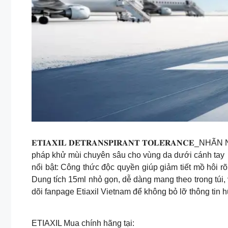
𝐄𝐓𝐈𝐀𝐗𝐈𝐋 𝐃𝐄́𝐓𝐑𝐀𝐍𝐒𝐏𝐈𝐑𝐀𝐍𝐓 𝐓𝐎𝐋𝐄́𝐑𝐀
pháp khử mùi chuyên sâu cho vùng da dưới cánh tay
nổi bật:
Công thức độc quyền giúp giảm tiết mồ hôi rõ 
Dung tích 15ml nhỏ gọn, dễ dàng mang theo trong túi, 
dõi fanpage Etiaxil Vietnam để không bỏ lỡ thông tin h
ETIAXIL Mua chính hãng tại: