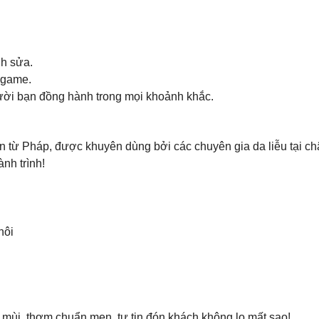
nh sửa.
nigame.
ười bạn đồng hành trong mọi khoảnh khắc.
ến từ Pháp, được khuyên dùng bởi các chuyên gia da liễu tại c
nh trình!
hôi
mùi, thơm chuẩn men, tự tin đón khách không lo mất sao!