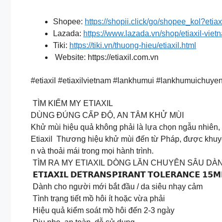
Shopee:
https://shopii.click/go/shopee_kol?etiaxi
Lazada:
https://www.lazada.vn/shop/etiaxil-viet
Tiki:
https://tiki.vn/thuong-hieu/etiaxil.html
Website: https://etiaxil.com.vn️
#etiaxil #etiaxilvietnam #lankhumui #lankhumuichuye
TÌM KIẾM MY ETIAXIL
DÙNG ĐÚNG CẤP ĐỘ, AN TÂM KHỬ MÙI
Khử mùi hiệu quả không phải là lựa chọn ngẫu nhiên, 
Etiaxil Thương hiệu khử mùi đến từ Pháp, được khuyên
n và thoải mái trong mọi hành trình.
TÌM RA MY ETIAXIL DÒNG LĂN CHUYÊN SÂU DÀ
𝗘𝗧𝗜𝗔𝗫𝗜𝗟 𝗗𝗘́𝗧𝗥𝗔𝗡𝗦𝗣𝗜𝗥𝗔𝗡𝗧 𝗧𝗢𝗟𝗘́𝗥𝗔𝗡𝗖
Dành cho người mới bắt đầu / da siêu nhạy cảm
Tình trạng tiết mồ hôi ít hoặc vừa phải
Hiệu quả kiểm soát mồ hôi đến 2-3 ngày