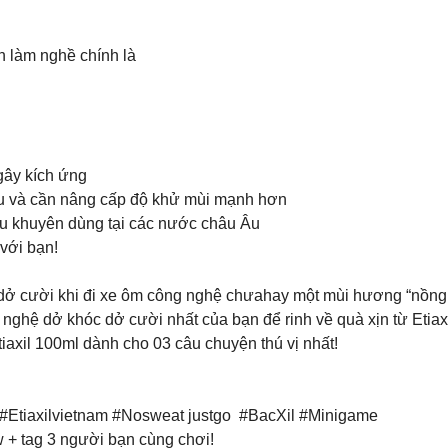
h làm nghề chính là
gây kích ứng
u và cần nâng cấp độ khử mùi mạnh hơn
ễu khuyên dùng tại các nước châu Âu
với bạn!
 dở cười khi đi xe ôm công nghệ chưahay một mùi hương “nồn
ghệ dở khóc dở cười nhất của bạn để rinh về quà xịn từ Etiaxi
axil 100ml dành cho 03 câu chuyện thú vị nhất!
: #Etiaxilvietnam #Nosweat justgo #BacXil #Minigame
 + tag 3 người bạn cùng chơi!