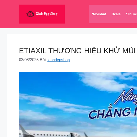
Chuyển
đến
*Moinhat
Deals
*Thươ
nội
dung
ETIAXIL THƯƠNG HIỆU KHỬ MÙI HIỆ
03/08/2025
Bởi
xinhdepshop