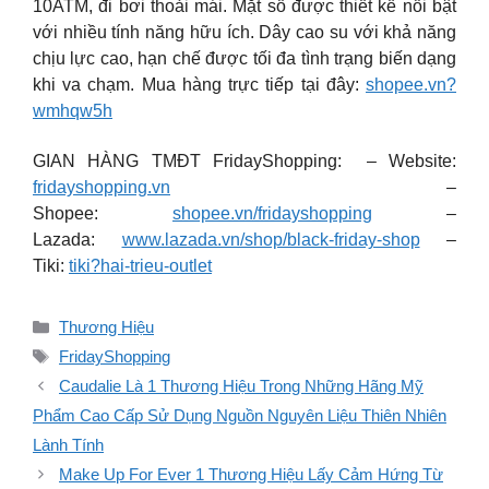
10ATM, đi bơi thoải mái. Mặt số được thiết kế nổi bật
với nhiều tính năng hữu ích. Dây cao su với khả năng
chịu lực cao, hạn chế được tối đa tình trạng biến dạng
khi va chạm. Mua hàng trực tiếp tại đây:
shopee.vn?
wmhqw5h
GIAN HÀNG TMĐT FridayShopping: – Website:
fridayshopping.vn
–
Shopee:
shopee.vn/fridayshopping
–
Lazada:
www.lazada.vn/shop/black-friday-shop
–
Tiki:
tiki?hai-trieu-outlet
Danh
Thương Hiệu
mục
Thẻ
FridayShopping
Caudalie Là 1 Thương Hiệu Trong Những Hãng Mỹ
Phẩm Cao Cấp Sử Dụng Nguồn Nguyên Liệu Thiên Nhiên
Lành Tính
Make Up For Ever 1 Thương Hiệu Lấy Cảm Hứng Từ