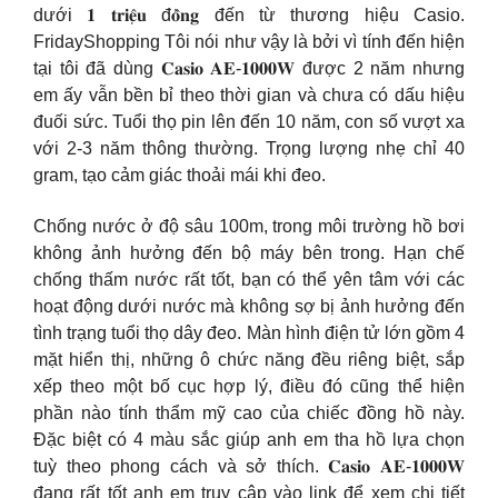
dưới 𝟏 𝐭𝐫𝐢𝐞̣̂𝐮 đ𝐨̂̀𝐧𝐠 đến từ thương hiệu Casio.
FridayShopping Tôi nói như vậy là bởi vì tính đến hiện
tại tôi đã dùng 𝐂𝐚𝐬𝐢𝐨 𝐀𝐄-𝟏𝟎𝟎𝟎𝐖 được 2 năm nhưng
em ấy vẫn bền bỉ theo thời gian và chưa có dấu hiệu
đuối sức. Tuổi thọ pin lên đến 10 năm, con số vượt xa
với 2-3 năm thông thường. Trọng lượng nhẹ chỉ 40
gram, tạo cảm giác thoải mái khi đeo.
Chống nước ở độ sâu 100m, trong môi trường hồ bơi
không ảnh hưởng đến bộ máy bên trong. Hạn chế
chống thấm nước rất tốt, bạn có thể yên tâm với các
hoạt động dưới nước mà không sợ bị ảnh hưởng đến
tình trạng tuổi thọ dây đeo. Màn hình điện tử lớn gồm 4
mặt hiển thị, những ô chức năng đều riêng biệt, sắp
xếp theo một bố cục hợp lý, điều đó cũng thể hiện
phần nào tính thẩm mỹ cao của chiếc đồng hồ này.
Đặc biệt có 4 màu sắc giúp anh em tha hồ lựa chọn
tuỳ theo phong cách và sở thích. 𝐂𝐚𝐬𝐢𝐨 𝐀𝐄-𝟏𝟎𝟎𝟎𝐖
đang rất tốt anh em truy cập vào link để xem chi tiết