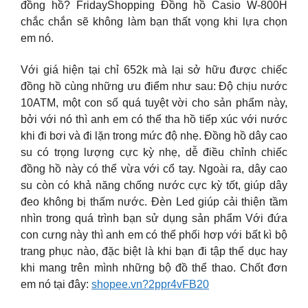
đồng hồ? FridayShopping Đồng hồ Casio W-800H
chắc chắn sẽ không làm bạn thất vọng khi lựa chọn
em nó.
Với giá hiện tại chỉ 652k mà lại sở hữu được chiếc
đồng hồ cùng những ưu điểm như sau: Độ chịu nước
10ATM, một con số quá tuyệt vời cho sản phẩm này,
bởi với nó thì anh em có thể tha hồ tiếp xúc với nước
khi đi bơi và đi lặn trong mức độ nhẹ. Đồng hồ dây cao
su có trọng lượng cực kỳ nhẹ, dễ điều chỉnh chiếc
đồng hồ này có thể vừa với cổ tay. Ngoài ra, dây cao
su còn có khả năng chống nước cực kỳ tốt, giúp dây
đeo không bị thấm nước. Đèn Led giúp cải thiện tầm
nhìn trong quá trình bạn sử dụng sản phẩm Với đứa
con cưng này thì anh em có thể phối hơp với bất kì bộ
trang phục nào, đặc biệt là khi bạn đi tập thể dục hay
khi mang trên mình những bộ đồ thể thao. Chốt đơn
em nó tại đây:
shopee.vn?2ppr4vFB20