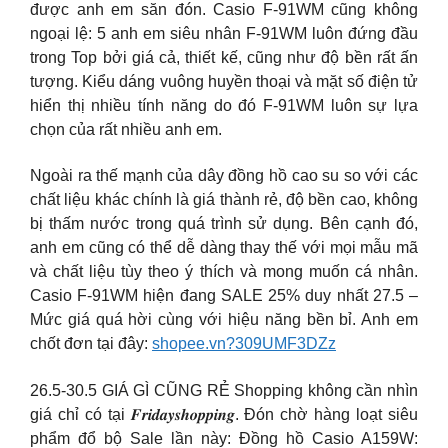
được anh em săn đón. Casio F-91WM cũng không
ngoại lệ: 5 anh em siêu nhân F-91WM luôn đứng đầu
trong Top bởi giá cả, thiết kế, cũng như độ bền rất ấn
tượng. Kiểu dáng vuông huyền thoại và mặt số điện tử
hiển thị nhiều tính năng do đó F-91WM luôn sự lựa
chọn của rất nhiều anh em.
Ngoài ra thế mạnh của dây đồng hồ cao su so với các
chất liệu khác chính là giá thành rẻ, độ bền cao, không
bị thấm nước trong quá trình sử dụng. Bên cạnh đó,
anh em cũng có thể dễ dàng thay thế với mọi mẫu mã
và chất liệu tùy theo ý thích và mong muốn cá nhân.
Casio F-91WM hiện đang SALE 25% duy nhất 27.5 –
Mức giá quá hời cùng với hiệu năng bền bỉ. Anh em
chốt đơn tại đây:
shopee.vn?309UMF3DZz
26.5-30.5 GIÁ GÌ CŨNG RẺ Shopping không cần nhìn
giá chỉ có tại 𝑭𝒓𝒊𝒅𝒂𝒚𝒔𝒉𝒐𝒑𝒑𝒊𝒏𝒈. Đón chờ hàng loạt siêu
phẩm đổ bộ Sale lần này: Đồng hồ Casio A159W: