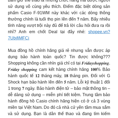
bấm giờ thể thao là những chức năng mà được người
sử dụng vô cùng yêu thích. Điểm đặc biệt dòng sản
phẩm Casio F-91WM này khác với các dòng thông
thường chính là tuổi thọ pin lên đến 𝟕 năm. Bấy nhiêu
tính năng vượt trội này đủ để trả lời câu hỏi đưa ra rồi
nhỉ? Anh em chốt Deal tại đây nhé:
shopee.vn?
7UbjfiMFCi
Mua đồng hồ chính hãng giá rẻ nhưng vẫn được áp
dụng bảo hành toàn quốc? Tin được không???
Shopping không cần nhìn giá chỉ có tại 𝑭𝒓𝒊𝒅𝒂𝒚𝒔𝒉𝒐𝒑𝒑𝒊𝒏𝒈.
𝑭𝒓𝒊𝒅𝒂𝒚 𝒔𝒉𝒐𝒑𝒑𝒊𝒏𝒈 cam kết hàng chính hãng 𝟏𝟎𝟎% Bảo
hành quốc tế 𝟏𝟐 tháng máy, 𝟏𝟖 tháng pin. Đối với G
Shock hạn bảo hành lên đến 𝟓 năm. Lỗi kỹ thuật 1 đổi
1 trong 𝟕 ngày. Bảo hành điện tử – bảo mật thông tin –
dễ dàng sử dụng – miễn phí tiết kiệm. Trung tâm bảo
hành đồng hồ Casio chính hãng hiện có ở cả 3 vùng
miền tại Việt Nam. Do đó cả nhà cứ yên tâm mua sắm
và sử dụng. Bạn là dân thể thao và đang tìm kiếm