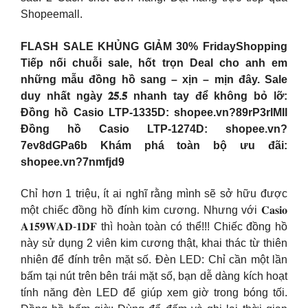
Shopeemall.
FLASH SALE KHỦNG GIẢM 30% FridayShopping
Tiếp nối chuỗi sale, hốt trọn Deal cho anh em
những mẫu đồng hồ sang – xịn – mịn đây. Sale
duy nhất ngày 𝟐𝟓.𝟓 nhanh tay để không bỏ lỡ:
Đồng hồ Casio LTP-1335D: shopee.vn?89rP3rIMIl
Đồng hồ Casio LTP-1274D: shopee.vn?
7ev8dGPa6b Khám phá toàn bộ ưu đãi:
shopee.vn?7nmfjd9
Chỉ hơn 1 triệu, ít ai nghĩ rằng mình sẽ sở hữu được
một chiếc đồng hồ đính kim cương. Nhưng với 𝐂𝐚𝐬𝐢𝐨
𝐀𝟏𝟓𝟗𝐖𝐀𝐃-𝟏𝐃𝐅 thì hoàn toàn có thể!!! Chiếc đồng hồ
này sử dụng 2 viên kim cương thật, khai thác từ thiên
nhiên để đính trên mặt số. Đèn LED: Chỉ cần một lần
bấm tại nút trên bên trái mặt số, bạn dễ dàng kích hoạt
tính năng đèn LED để giúp xem giờ trong bóng tối.