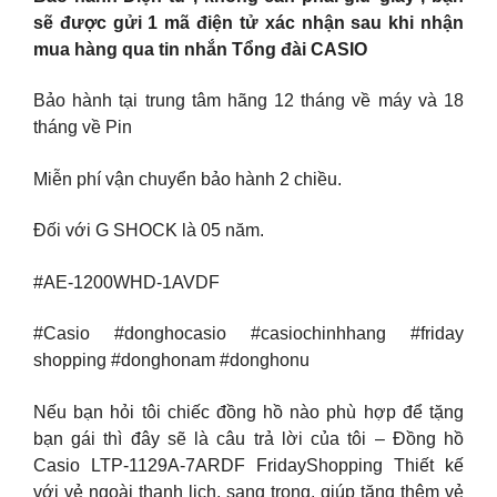
sẽ được gửi 1 mã điện tử xác nhận sau khi nhận
mua hàng qua tin nhắn Tổng đài CASIO
Bảo hành tại trung tâm hãng 12 tháng về máy và 18
tháng về Pin
Miễn phí vận chuyển bảo hành 2 chiều.
Đối với G SHOCK là 05 năm.
#AE-1200WHD-1AVDF
#Casio #donghocasio #casiochinhhang #friday
shopping #donghonam #donghonu
Nếu bạn hỏi tôi chiếc đồng hồ nào phù hợp để tặng
bạn gái thì đây sẽ là câu trả lời của tôi – Đồng hồ
Casio LTP-1129A-7ARDF FridayShopping Thiết kế
với vẻ ngoài thanh lịch, sang trọng, giúp tăng thêm vẻ