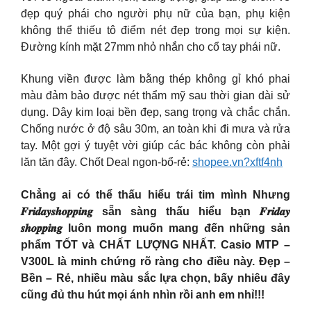
đẹp quý phái cho người phụ nữ của bạn, phụ kiện
không thể thiếu tô điểm nét đẹp trong mọi sự kiện.
Đường kính mặt 27mm nhỏ nhắn cho cổ tay phái nữ.
Khung viền được làm bằng thép không gỉ khó phai
màu đảm bảo được nét thẩm mỹ sau thời gian dài sử
dụng. Dây kim loại bền đẹp, sang trọng và chắc chắn.
Chống nước ở độ sâu 30m, an toàn khi đi mưa và rửa
tay. Một gợi ý tuyệt vời giúp các bác không còn phải
lăn tăn đây. Chốt Deal ngon-bổ-rẻ:
shopee.vn?xftf4nh
Chẳng ai có thể thấu hiểu trái tim mình Nhưng
𝑭𝒓𝒊𝒅𝒂𝒚𝒔𝒉𝒐𝒑𝒑𝒊𝒏𝒈 sẵn sàng thấu hiểu bạn 𝑭𝒓𝒊𝒅𝒂𝒚
𝒔𝒉𝒐𝒑𝒑𝒊𝒏𝒈 luôn mong muốn mang đến những sản
phẩm TỐT và CHẤT LƯỢNG NHẤT. Casio MTP –
V300L là minh chứng rõ ràng cho điều này. Đẹp –
Bền – Rẻ, nhiều màu sắc lựa chọn, bấy nhiêu đây
cũng đủ thu hút mọi ánh nhìn rồi anh em nhỉ!!!