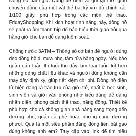
Đồng hồ bấm giờ: Dùng để đếm và ghi lại thời gian
chuyển động của một vật thể bất kỳ với độ chính xác
1/100 giây, phù hợp trong các môn thể thao.
FridayShopping Khi kích hoạt tính năng này, đồng hồ
sẽ phát ra âm thanh bíp để báo hiệu thời gian trôi qua
hằng giờ cho bạn dễ dàng kiểm soát.
Chống nước 3ATM – Thông số cơ bản để người dùng
đeo đồng hồ đi mưa nhẹ, tắm rửa hằng ngày. Nếu bảo
quản cẩn thận thì tuổi thọ dây kim loại luôn tốt hơn
những dòng chất liệu khác và người dùng không cần
thay dây định kỳ, giúp tiết kiệm chi phí. Đồng hồ điện
tử hiện đang là trào lưu của giới trẻ, nhất là học sinh,
sinh viên và giới văn phòng nhờ kiểu dáng dễ dàng
nhận diện, phong cách thể thao, năng động. Thiết kế
phù hợp cho cả không gian nhà hàng sang trọng đến
đường phố, quán cà phê hoặc những cung đường
phượt. Quả là một siêu phẩm đáng đồng tiền bát gạo
đúng không anh em? Truy cập vào link để tìm hiểu