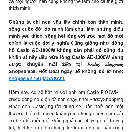
cả mọi người nên cũng không thể làm cho cả thế giới
thích mình.
Chúng ta chỉ nên yêu lấy chính bản thân mình,
sống cuộc đời do mình làm chủ, làm những điều
mình yêu thích, sống hết lòng với ước mơ, đó mới
chính là cuộc đời ý nghĩa Cũng giống như đồng
hồ Casio AE-1000W không cần phải cố cũng đủ
khiến ai nấy đều vừa lòng Casio AE-1000W đang
được khuyến mãi 𝟐𝟓% tại 𝑭𝒓𝒊𝒅𝒂𝒚 𝒔𝒉𝒐𝒑𝒑𝒊𝒏𝒈
Shopeemall. Hốt Deal ngay để không bỏ lỡ nhé:
shopee.vn?6UjMGAKch0
Hôm nay, Ad sẽ bật mí với anh em Casio F-91WM –
chiếc đồng hồ điện tử bán chạy nhé! FridayShopping
Nhắc đến Casio, người dùng sẽ luôn nhớ đến một
thương hiệu đã được khẳng định trong nhiều năm với
sự bền bỉ, mức giá không quá cao nhưng chất lượng
tốt, thiết kế hợp thời trang, trẻ trung nên lúc nào cũng