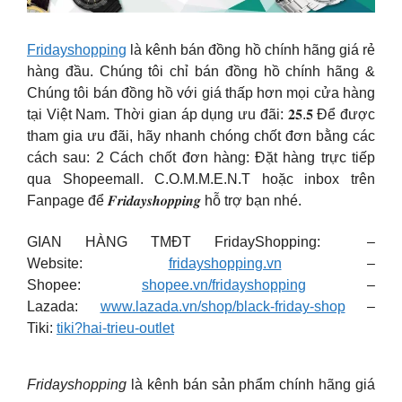
Fridayshopping
là kênh bán đồng hồ chính hãng giá rẻ
hàng đầu. Chúng tôi chỉ bán đồng hồ chính hãng &
Chúng tôi bán đồng hồ với giá thấp hơn mọi cửa hàng
tại Việt Nam.
Thời gian áp dụng ưu đãi: 𝟐𝟓.𝟓 Để được
tham gia ưu đãi, hãy nhanh chóng chốt đơn bằng các
cách sau: 2 Cách chốt đơn hàng: Đặt hàng trực tiếp
qua Shopeemall. C.O.M.M.E.N.T hoặc inbox trên
Fanpage để 𝑭𝒓𝒊𝒅𝒂𝒚𝒔𝒉𝒐𝒑𝒑𝒊𝒏𝒈 hỗ trợ bạn nhé.
GIAN HÀNG TMĐT FridayShopping: –
Website:
fridayshopping.vn
–
Shopee:
shopee.vn/fridayshopping
–
Lazada:
www.lazada.vn/shop/black-friday-shop
–
Tiki:
tiki?hai-trieu-outlet
Fridayshopping
là kênh bán sản phẩm chính hãng giá