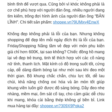
bình tĩnh để vượt qua. Cũng bởi vì khóc không phải là
cơ chế phù hợp với người đàn ông, nhiều người đang
tìm kiếm, trông đợi hình ảnh của người đàn ông “BẢN
LĨNH”. Chi tiết sản phẩm:
shopee.vn?9UMxy4EnwX
Không đẹp không phải là lỗi của bạn. Nhưng không
shopping để đẹp lên mỗi ngày đích thị là lỗi của bạn.
FridayShopping Nâng tầm vẻ đẹp với món phụ kiện
giá chỉ hơn 600K, tại sao không? Chiếc đồng hồ mang
lại vẻ đẹp trẻ trung, tinh tế thích hợp với các cô nàng
nữ tính, thanh lịch. Mặt kính có độ trong suốt tốt, cứng
cáp, dễ dàng đánh bóng lại như mới sau khi đeo một
thời gian. Bộ khung chắc chắn, chịu lực tốt, dễ lau
chùi, khả năng chống oxi hóa và ăn mòn tốt giúp
khung viền luôn giữ được độ sáng bóng. Dây đeo nhẹ
nhàng, mềm mại, ôm sát cổ tay, cho cảm giác dễ chịu
khi mang, khóa cài bằng thép không gỉ bền bỉ. Link
mua hàng tại đây:
shopee.vn?309X9Pqka2