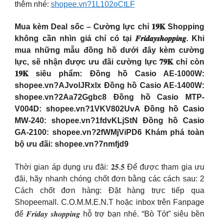
thêm nhé:
shopee.vn?1L102oCtLF
Mua kèm Deal sốc – Cường lực chỉ 𝟏𝟗𝐊 Shopping
không cần nhìn giá chỉ có tại 𝑭𝒓𝒊𝒅𝒂𝒚𝒔𝒉𝒐𝒑𝒑𝒊𝒏𝒈. Khi
mua những mẫu đồng hồ dưới đây kèm cường
lực, sẽ nhận được ưu đãi cường lực 𝟕𝟗𝐊 chỉ còn
𝟏𝟗𝐊 siêu phẩm: Đồng hồ Casio AE-1000W:
shopee.vn?AJvolJRxlx Đồng hồ Casio AE-1400W:
shopee.vn?2Aa72Ggbc8 Đồng hồ Casio MTP-
V004D: shopee.vn?1VKV802UvA Đồng hồ Casio
MW-240: shopee.vn?1fdvKLjStN Đồng hồ Casio
GA-2100: shopee.vn?2fWMjViPD6 Khám phá toàn
bộ ưu đãi: shopee.vn?7nmfjd9
Thời gian áp dụng ưu đãi: 𝟐𝟓.𝟓 Để được tham gia ưu
đãi, hãy nhanh chóng chốt đơn bằng các cách sau: 2
Cách chốt đơn hàng: Đặt hàng trực tiếp qua
Shopeemall. C.O.M.M.E.N.T hoặc inbox trên Fanpage
để 𝑭𝒓𝒊𝒅𝒂𝒚 𝒔𝒉𝒐𝒑𝒑𝒊𝒏𝒈 hỗ trợ bạn nhé. “Bò Tót” siêu bền