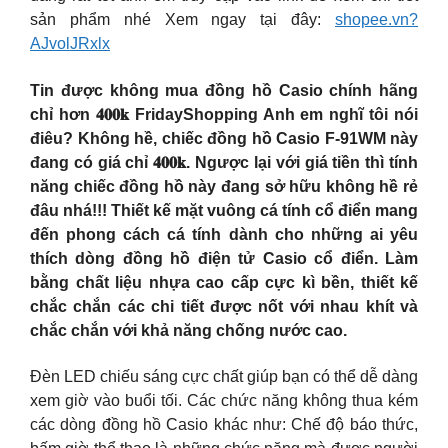
sản phẩm nhé Xem ngay tại đây:
shopee.vn?
AJvolJRxlx
Tin được không mua đồng hồ Casio chính hãng
chỉ hơn 𝟒𝟎𝟎𝐤 FridayShopping Anh em nghĩ tôi nói
điêu? Không hề, chiếc đồng hồ Casio F-91WM này
đang có giá chỉ 𝟒𝟎𝟎𝐤. Ngược lại với giá tiền thì tính
năng chiếc đồng hồ này đang sở hữu không hề rẻ
đâu nhá!!! Thiết kế mặt vuông cá tính cổ điển mang
đến phong cách cá tính dành cho những ai yêu
thích dòng đồng hồ điện tử Casio cổ điển. Làm
bằng chất liệu nhựa cao cấp cực kì bền, thiết kế
chắc chắn các chi tiết được nốt với nhau khít và
chắc chắn với khả năng chống nước cao.
Đèn LED chiếu sáng cực chất giúp bạn có thể dễ dàng
xem giờ vào buổi tối. Các chức năng không thua kém
các dòng đồng hồ Casio khác như: Chế độ báo thức,