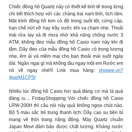
Chiếc đồng hồ Quartz này có thiết kế tinh tế trong từng
chi tiết thích hợp với các chàng trai nam tính, lịch lãm.
Mặt kính đồng hồ kim có độ trong suốt tốt, cứng cáp,
hạn chế nứt vỡ hay trầy xước khi va chạm nhẹ. Thoải
mái rửa tay và đi mưa nhờ khả năng chống nước 3
ATM, không đeo mẫu đồng hồ Casio nam này khi đi
tắm. Dây đeo của mẫu đồng hồ Casio có trọng lượng
nhẹ, êm ái và mềm mại cho bạn thoải mái suốt ngày
dài. Ngần ngại gì mà không tậu ngay một em Rước em
nó về ngay nhé!!! Link mua hàng:
shopee.vn?
4parM1CP5t
Nhiều lúc đồng hồ Casio hơi quá đáng cơ mà là quá
đáng iu… FridayShopping Với chiếc đồng hồ Casio
LRW-200H thì câu nói này quả không ngoa chút nào.
Bộ 5 màu sắc trẻ trung thanh lịch: Dây cao su bền bỉ
mang vẻ thời trang năng động. Máy Quartz chuẩn
Japan Movt đảm bảo được chất lượng. Kháng nước