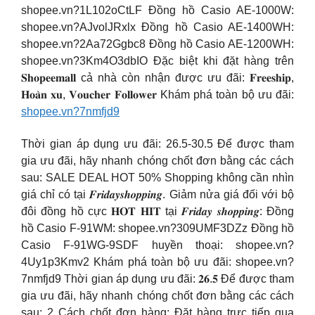
shopee.vn?1L102oCtLF Đồng hồ Casio AE-1000W:
shopee.vn?AJvolJRxlx Đồng hồ Casio AE-1400WH:
shopee.vn?2Aa72Ggbc8 Đồng hồ Casio AE-1200WH:
shopee.vn?3Km4O3dbIO Đặc biệt khi đặt hàng trên
𝐒𝐡𝐨𝐩𝐞𝐞𝐦𝐚𝐥𝐥 cả nhà còn nhận được ưu đãi: 𝐅𝐫𝐞𝐞𝐬𝐡𝐢𝐩,
𝐇𝐨𝐚̀𝐧 𝐱𝐮, 𝐕𝐨𝐮𝐜𝐡𝐞𝐫 𝐅𝐨𝐥𝐥𝐨𝐰𝐞𝐫 Khám phá toàn bộ ưu đãi:
shopee.vn?7nmfjd9
Thời gian áp dụng ưu đãi: 26.5-30.5 Để được tham
gia ưu đãi, hãy nhanh chóng chốt đơn bằng các cách
sau: SALE DEAL HOT 50% Shopping không cần nhìn
giá chỉ có tại 𝑭𝒓𝒊𝒅𝒂𝒚𝒔𝒉𝒐𝒑𝒑𝒊𝒏𝒈. Giảm nửa giá đối với bộ
đôi đồng hồ cực 𝐇𝐎𝐓 𝐇𝐈𝐓 tại 𝑭𝒓𝒊𝒅𝒂𝒚 𝒔𝒉𝒐𝒑𝒑𝒊𝒏𝒈: Đồng
hồ Casio F-91WM: shopee.vn?309UMF3DZz Đồng hồ
Casio F-91WG-9SDF huyền thoại: shopee.vn?
4Uy1p3Kmv2 Khám phá toàn bộ ưu đãi: shopee.vn?
7nmfjd9 Thời gian áp dụng ưu đãi: 𝟐𝟔.𝟓 Để được tham
gia ưu đãi, hãy nhanh chóng chốt đơn bằng các cách
sau: 2 Cách chốt đơn hàng: Đặt hàng trực tiếp qua