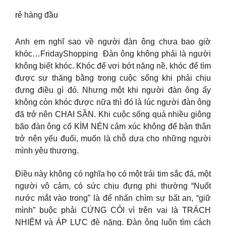
rẻ hàng đầu
Anh em nghĩ sao về người đàn ông chưa bao giờ
khóc…FridayShopping Đàn ông không phải là người
không biết khóc. Khóc để vơi bớt nặng nề, khóc để tìm
được sự thăng bằng trong cuộc sống khi phải chịu
đựng điều gì đó. Nhưng một khi người đàn ông ấy
không còn khóc được nữa thì đó là lúc người đàn ông
đã trở nên CHAI SẦN. Khi cuộc sống quá nhiều giông
bão đàn ông cố KÌM NÉN cảm xúc không để bản thân
trở nên yếu đuối, muốn là chỗ dựa cho những người
mình yêu thương.
Điều này không có nghĩa họ có một trái tim sắc đá, một
người vô cảm, có sức chịu đựng phi thường “Nuốt
nước mắt vào trong” là để nhấn chìm sự bất an, “giữ
mình” buộc phải CỨNG CỎI vì trên vai là TRÁCH
NHIỆM và ÁP LỰC đè nặng. Đàn ông luôn tìm cách