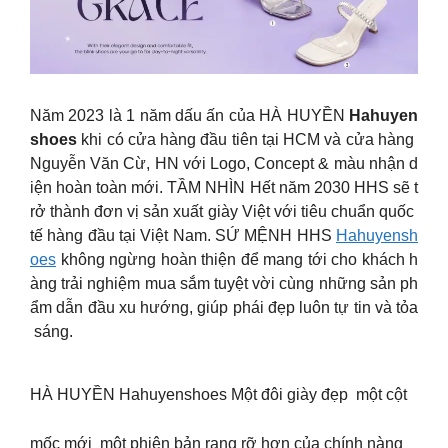
Năm 2023 là 1 năm dấu ấn của HÀ HUYỀN
Hahuyen
shoes
khi có cửa hàng đầu tiên tại HCM và cửa hàng
Nguyễn Văn Cừ, HN với Logo, Concept & màu nhận d
iện hoàn toàn mới. TẦM NHÌN Hết năm 2030 HHS sẽ t
rở thành đơn vị sản xuất giày Việt với tiêu chuẩn quốc
tế hàng đầu tại Việt Nam. SỨ MỆNH HHS
Hahuyensh
oes
không ngừng hoàn thiện để mang tới cho khách h
àng trải nghiệm mua sắm tuyệt vời cùng những sản ph
ẩm dẫn đầu xu hướng, giúp phái đẹp luôn tự tin và tỏa
sáng.
HÀ HUYỀN Hahuyenshoes Một đôi giày đẹp một cột
mốc mới một phiên bản rạng rỡ hơn của chính nàng