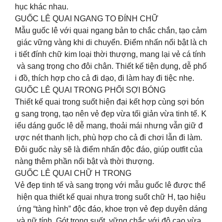
hục khác nhau.
GUỐC LÊ QUAI NGANG TO ĐÍNH CHỮ
Mẫu guốc lê với quai ngang bản to chắc chắn, tạo cảm
giác vững vàng khi di chuyển. Điểm nhấn nổi bật là ch
i tiết đính chữ kim loại thời thượng, mang lại vẻ cá tính
và sang trọng cho đôi chân. Thiết kế tiện dụng, dễ phố
i đồ, thích hợp cho cả đi dạo, đi làm hay đi tiệc nhẹ.
GUỐC LÊ QUAI TRONG PHỐI SỢI BÓNG
Thiết kế quai trong suốt hiện đại kết hợp cùng sợi bón
g sang trọng, tạo nên vẻ đẹp vừa tối giản vừa tinh tế. K
iểu dáng guốc lê dễ mang, thoải mái nhưng vẫn giữ đ
ược nét thanh lịch, phù hợp cho cả đi chơi lẫn đi làm.
Đôi guốc này sẽ là điểm nhấn độc đáo, giúp outfit của
nàng thêm phần nổi bật và thời thượng.
GUỐC LÊ QUAI CHỮ H TRONG
Vẻ đẹp tinh tế và sang trọng với mẫu guốc lê được thể
hiện qua thiết kế quai nhựa trong suốt chữ H, tạo hiệu
ứng “tàng hình” độc đáo, khoe trọn vẻ đẹp duyên dáng
và nữ tính. Gót trong suốt, vững chắc với độ cao vừa