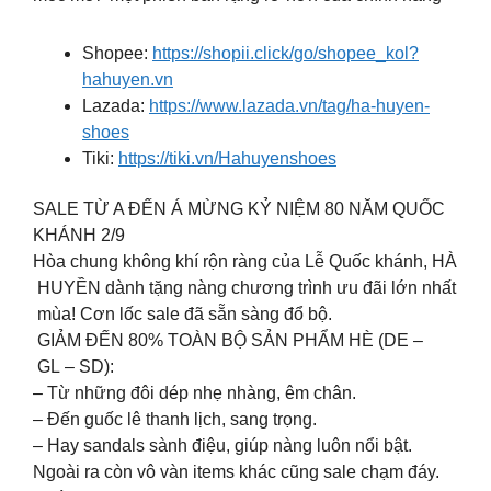
Shopee:
https://shopii.click/go/shopee_kol?
hahuyen.vn
Lazada:
https://www.lazada.vn/tag/ha-huyen-
shoes
Tiki:
https://tiki.vn/Hahuyenshoes
SALE TỪ A ĐẾN Á MỪNG KỶ NIỆM 80 NĂM QUỐC
KHÁNH 2/9
Hòa chung không khí rộn ràng của Lễ Quốc khánh, HÀ
HUYỀN dành tặng nàng chương trình ưu đãi lớn nhất
mùa! Cơn lốc sale đã sẵn sàng đổ bộ.
GIẢM ĐẾN 80% TOÀN BỘ SẢN PHẨM HÈ (DE –
GL – SD):
– Từ những đôi dép nhẹ nhàng, êm chân.
– Đến guốc lê thanh lịch, sang trọng.
– Hay sandals sành điệu, giúp nàng luôn nổi bật.
Ngoài ra còn vô vàn items khác cũng sale chạm đáy.