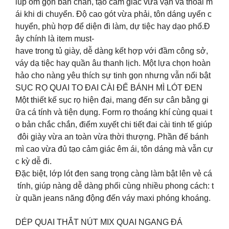
iúp ôm gọn bàn chân, tạo cảm giác vừa vặn và thoải m
ái khi di chuyển. Độ cao gót vừa phải, tôn dáng uyển c
huyển, phù hợp để diện đi làm, dự tiệc hay dạo phố.Đ
ây chính là item must-
have trong tủ giày, dễ dàng kết hợp với đầm công sở,
váy dạ tiệc hay quần âu thanh lịch. Một lựa chọn hoàn
hảo cho nàng yêu thích sự tinh gọn nhưng vẫn nổi bật
SỤC RỌ QUAI TO ĐAI CÀI ĐẾ BÁNH MÌ LÓT ĐEN
Một thiết kế sục rọ hiện đại, mang đến sự cân bằng gi
ữa cá tính và tiện dụng. Form rọ thoáng khí cùng quai t
o bản chắc chắn, điểm xuyết chi tiết đai cài tinh tế giúp
đôi giày vừa an toàn vừa thời thượng. Phần đế bánh
mì cao vừa đủ tạo cảm giác êm ái, tôn dáng mà vẫn cự
c kỳ dễ đi.
Đặc biệt, lớp lót đen sang trọng càng làm bật lên vẻ cá
tính, giúp nàng dễ dàng phối cùng nhiều phong cách: t
ừ quần jeans năng động đến váy maxi phóng khoáng.
DÉP QUAI THẮT NÚT MIX QUAI NGANG ĐÁ