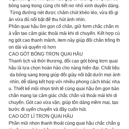
bóng sang trọng cùng chi tiết nơ nhỏ xinh duyên dáng.
Từng đường nét được chăm chút khéo léo, vừa tối gi
ản vừa đủ nổi bật để thu hút ánh nhìn.
Phần quai hậu ôm gọn cổ chân, giữ form chắc chắn m
à vẫn tạo cảm giác thoải mái khi di chuyển. Kết hợp cù
ng gót cao thanh mảnh, item này giúp đôi chân trông th
on dài và quyến rũ hơn
CAO GÓT BÓNG TRƠN QUAI HẬU
Thanh lịch và thời thượng, đôi cao gót bóng trơn quai
hậu là lựa chọn hoàn hảo cho nàng hiện đại. Chất liệu
da bóng sang trọng giúp đôi giày nổi bật dưới mọi ánh
nhìn, dễ dàng kết hợp với nhiều phong cách khác nha
u. Thiết kế mũi nhọn tinh tế cùng quai hậu ôm gọn bàn
chân mang lại cảm giác chắc chắn và thoải mái khi di
chuyển. Gót cao vừa vặn, giúp tôn dáng mềm mại, tạo
bước đi uyển chuyển và đầy cuốn hút.
CAO GÓT LÌ TRƠN QUAI HẬU
Phần mũi nhọn thanh thoát cùng quai hậu chắc chắn g