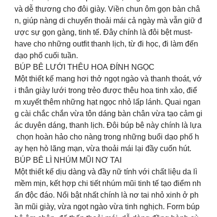
và dễ thương cho đôi giày. Viền chun ôm gọn bàn châ
n, giúp nàng di chuyển thoải mái cả ngày mà vẫn giữ đ
ược sự gọn gàng, tinh tế. Đây chính là đôi bệt must-
have cho những outfit thanh lịch, từ đi học, đi làm đến
dạo phố cuối tuần.
BÚP BÊ LƯỚI THÊU HOA ĐÍNH NGỌC
Một thiết kế mang hơi thở ngọt ngào và thanh thoát, vớ
i thân giày lưới trong trẻo được thêu hoa tinh xảo, điể
m xuyết thêm những hạt ngọc nhỏ lấp lánh. Quai ngan
g cài chắc chắn vừa tôn dáng bàn chân vừa tạo cảm gi
ác duyên dáng, thanh lịch. Đôi búp bê này chính là lựa
chọn hoàn hảo cho nàng trong những buổi dạo phố h
ay hẹn hò lãng mạn, vừa thoải mái lại đầy cuốn hút.
BÚP BÊ LÌ NHÚM MŨI NƠ TAI
Một thiết kế dịu dàng và đầy nữ tính với chất liệu da lì
mềm mịn, kết hợp chi tiết nhúm mũi tinh tế tạo điểm nh
ấn độc đáo. Nổi bật nhất chính là nơ tai nhỏ xinh ở ph
ần mũi giày, vừa ngọt ngào vừa tinh nghịch. Form búp