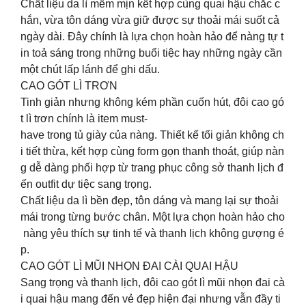
Chất liệu da lì mềm mịn kết hợp cùng quai hậu chắc c
hắn, vừa tôn dáng vừa giữ được sự thoải mái suốt cả
ngày dài. Đây chính là lựa chọn hoàn hảo để nàng tự t
in toả sáng trong những buổi tiệc hay những ngày cần
một chút lấp lánh để ghi dấu.
CAO GÓT LÌ TRƠN
Tinh giản nhưng không kém phần cuốn hút, đôi cao gó
t lì trơn chính là item must-
have trong tủ giày của nàng. Thiết kế tối giản không ch
i tiết thừa, kết hợp cùng form gọn thanh thoát, giúp nàn
g dễ dàng phối hợp từ trang phục công sở thanh lịch đ
ến outfit dự tiệc sang trọng.
Chất liệu da lì bền đẹp, tôn dáng và mang lại sự thoải
mái trong từng bước chân. Một lựa chọn hoàn hảo cho
nàng yêu thích sự tinh tế và thanh lịch không gượng é
p.
CAO GÓT LÌ MŨI NHỌN ĐAI CÀI QUAI HẬU
Sang trọng và thanh lịch, đôi cao gót lì mũi nhọn đai cà
i quai hậu mang đến vẻ đẹp hiện đại nhưng vẫn đầy ti