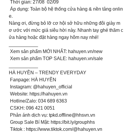
Thời gian: 27/08 02/09
Áp dụng: Toàn bộ hệ thống cửa hàng & nền tảng onlin
e.
Nàng ơi, đừng bỏ lỡ cơ hội sở hữu những đôi giày m
ơ ước với mức giá siêu hời này. Nhanh tay ghé thăm c
ửa hàng hoặc đặt hàng ngay hôm nay nhé!
___________
️ Xem sản phẩm MỚI NHẤT: hahuyen.vn/new
️ Xem sản phẩm TOP SALE: hahuyen.vn/sale
___________
HÀ HUYỀN – TRENDY EVERYDAY
️ Fanpage: HÀ HUYỀN
️ Instagram: @hahuyen_official
️ Website: https://hahuyen.vn
️ Hotline/Zalo: 034 689 6363
️ CSKH: 096 421 0051
️ Phản ánh dịch vụ:
tpkd.offline@hhsvn.vn
Group Sale Bí Mật: https://bit.ly/grouphhs
Tiktok : https://www.tiktok.com/@hahuyen.vn