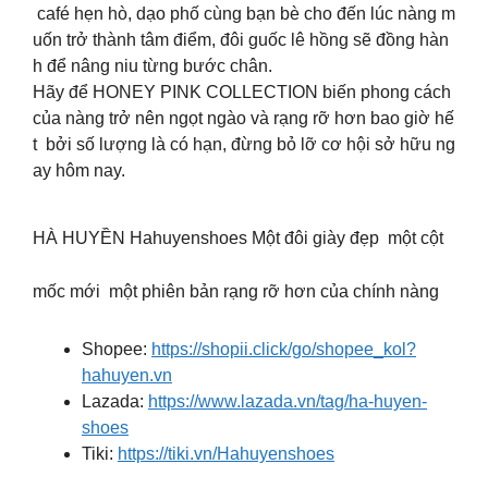
café hẹn hò, dạo phố cùng bạn bè cho đến lúc nàng m
uốn trở thành tâm điểm, đôi guốc lê hồng sẽ đồng hàn
h để nâng niu từng bước chân.
Hãy để HONEY PINK COLLECTION biến phong cách
của nàng trở nên ngọt ngào và rạng rỡ hơn bao giờ hế
t bởi số lượng là có hạn, đừng bỏ lỡ cơ hội sở hữu ng
ay hôm nay.
HÀ HUYỀN Hahuyenshoes Một đôi giày đẹp một cột
mốc mới một phiên bản rạng rỡ hơn của chính nàng
Shopee:
https://shopii.click/go/shopee_kol?
hahuyen.vn
Lazada:
https://www.lazada.vn/tag/ha-huyen-
shoes
Tiki:
https://tiki.vn/Hahuyenshoes