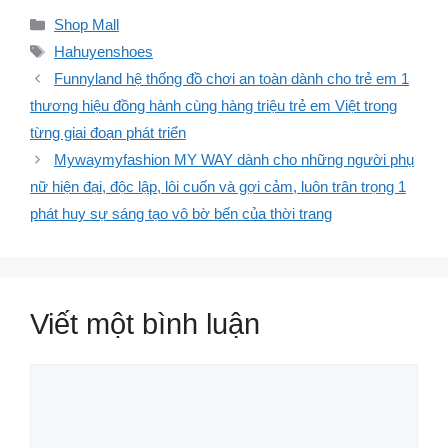
Danh
Shop Mall
mục
Thẻ
Hahuyenshoes
Funnyland hệ thống đồ chơi an toàn dành cho trẻ em 1
thương hiệu đồng hành cùng hàng triệu trẻ em Việt trong
từng giai đoạn phát triển
Mywaymyfashion MY WAY dành cho những người phụ
nữ hiện đại, độc lập, lôi cuốn và gợi cảm, luôn trân trọng 1
phát huy sự sáng tạo vô bờ bến của thời trang
Viết một bình luận
Bình
luận