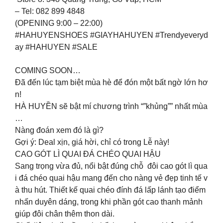
– Tel: 082 899 4848
(OPENING 9:00 – 22:00)
#HAHUYENSHOES #GIAYHAHUYEN #Trendyeveryd
ay #HAHUYEN #SALE
COMING SOON…
Đã đến lúc tạm biệt mùa hè để đón một bất ngờ lớn hơ
n!
HÀ HUYỀN sẽ bật mí chương trình “”khủng”” nhất mùa
…
Nàng đoán xem đó là gì?
Gợi ý: Deal xịn, giá hời, chỉ có trong Lễ này!
CAO GÓT LÌ QUAI ĐÁ CHÉO QUAI HẬU
Sang trọng vừa đủ, nổi bật đúng chỗ đôi cao gót lì qua
i đá chéo quai hậu mang đến cho nàng vẻ đẹp tinh tế v
à thu hút. Thiết kế quai chéo đính đá lấp lánh tạo điểm
nhấn duyên dáng, trong khi phần gót cao thanh mảnh
giúp đôi chân thêm thon dài.