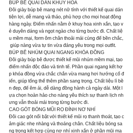
BÚP BÊ QUAI DÁN KHUY HOA
Đôi giày búp bê mang nét nữ tính với thiết kế quai dán
tiện lợi, dễ mang và tháo, phù hợp cho mọi hoạt động
hàng ngày. Điểm nhấn nằm ở khuy hoa xinh xắn, tạo v
ẻ duyên dáng và ngọt ngào cho từng bước đi. Chất liệ
u mềm mại, form ôm chân thoải mái cùng đế bền chắc,
giúp nàng vừa tự tin vừa đáng yêu trong mọi outfit.
BÚP BÊ NHÚM QUAI NGANG KHÓA ĐỒNG
Đôi giày búp bê được thiết kế mũi nhúm mềm mại, tạo
điểm nhấn độc đáo và tinh tế. Phần quai ngang kết hợ
p khóa đồng vừa chắc chắn vừa mang hơi hướng cổ đ
iển, giúp tổng thể thêm phần sang trọng. Chất liệu lì bề
n đẹp, đế êm ái, dễ dàng đồng hành cả ngày dài. Một l
ựa chọn hoàn hảo cho nàng yêu thích sự thanh lịch nh
ưng vẫn thoải mái trong từng bước đi.
CAO GÓT BÓNG MŨI RỌ ĐÍNH NƠ NHÍ
Đôi cao gót nổi bật với thiết kế mũi rọ thanh thoát, tạo c
ảm giác nhẹ nhàng và thoáng chân. Chất liệu bóng sa
ng trọng kết hợp cùng nơ nhí xinh xắn ở phần mũi ma