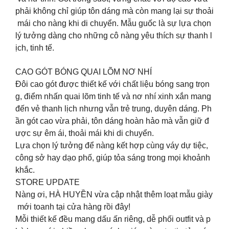
phải không chỉ giúp tôn dáng mà còn mang lại sự thoải
mái cho nàng khi di chuyển. Mẫu guốc là sự lựa chọn
lý tưởng dàng cho những cô nàng yêu thích sự thanh l
ịch, tinh tế.
CAO GÓT BÓNG QUAI LÕM NƠ NHÍ
Đôi cao gót được thiết kế với chất liệu bóng sang trọn
g, điểm nhấn quai lõm tinh tế và nơ nhí xinh xắn mang
đến vẻ thanh lịch nhưng vẫn trẻ trung, duyên dáng. Ph
ần gót cao vừa phải, tôn dáng hoàn hảo mà vẫn giữ đ
ược sự êm ái, thoải mái khi di chuyển.
Lựa chọn lý tưởng để nàng kết hợp cùng váy dự tiệc,
công sở hay dạo phố, giúp tỏa sáng trong mọi khoảnh
khắc.
STORE UPDATE
Nàng ơi, HÀ HUYỀN vừa cập nhật thêm loạt mẫu giày
mới toanh tại cửa hàng rồi đây!
Mỗi thiết kế đều mang dấu ấn riêng, dễ phối outfit và p