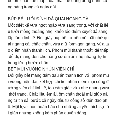
bê ôm chân, đế thấp thoải mái, dễ dàng đồng hành cù
ng nàng trong cả ngày dài.
BÚP BÊ LƯỚI ĐÍNH ĐÁ QUAI NGANG CÀI
Một thiết kế vừa ngọt ngào vừa sang trọng, với chất liệ
u lưới mỏng thoáng nhẹ, khéo léo điểm xuyết đá sáng
lấp lánh tinh tế. Đôi giày búp bê trở nên nổi bật nhờ qu
ai ngang cài chắc chắn, vừa giữ form gọn gàng, vừa tạ
o điểm nhấn thanh lịch. Phom mũi thanh thoát, đế thấp
dễ đi, mang đến cho nàng sự êm ái nhẹ nhàng tự tin
trong từng bước chân.
BỆT MŨI VUÔNG NHÚN VIỀN CHỈ
Đôi giày bệt mang đậm dấu ấn thanh lịch với phom mũ
i vuông hiện đại, kết hợp chi tiết nhún mềm mại cùng đ
ường viền chỉ tinh tế, tạo cảm giác vừa nhẹ nhàng vừa
thời trang. Chất liệu êm ái, ôm chân thoải mái giúp nà
ng tự tin sải bước cả ngày dài, từ công sở đến dạo ph
ố. Một lựa chọn hoàn hảo cho những ai yêu thích sự tố
i giản nhưng không kém phần duyên dáng.