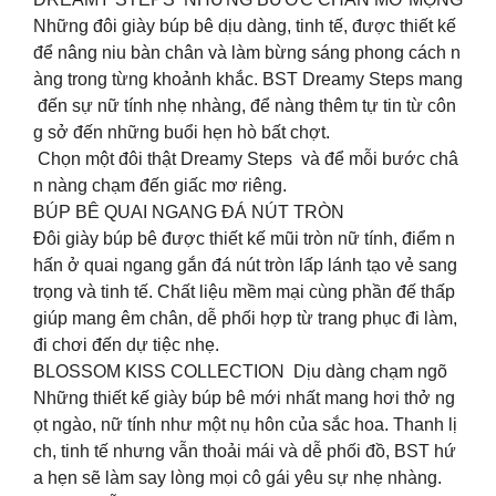
Những đôi giày búp bê dịu dàng, tinh tế, được thiết kế
để nâng niu bàn chân và làm bừng sáng phong cách n
àng trong từng khoảnh khắc. BST Dreamy Steps mang
đến sự nữ tính nhẹ nhàng, để nàng thêm tự tin từ côn
g sở đến những buổi hẹn hò bất chợt.
Chọn một đôi thật Dreamy Steps và để mỗi bước châ
n nàng chạm đến giấc mơ riêng.
BÚP BÊ QUAI NGANG ĐÁ NÚT TRÒN
Đôi giày búp bê được thiết kế mũi tròn nữ tính, điểm n
hấn ở quai ngang gắn đá nút tròn lấp lánh tạo vẻ sang
trọng và tinh tế. Chất liệu mềm mại cùng phần đế thấp
giúp mang êm chân, dễ phối hợp từ trang phục đi làm,
đi chơi đến dự tiệc nhẹ.
BLOSSOM KISS COLLECTION Dịu dàng chạm ngõ
Những thiết kế giày búp bê mới nhất mang hơi thở ng
ọt ngào, nữ tính như một nụ hôn của sắc hoa. Thanh lị
ch, tinh tế nhưng vẫn thoải mái và dễ phối đồ, BST hứ
a hẹn sẽ làm say lòng mọi cô gái yêu sự nhẹ nhàng.