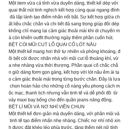
Một item vừa cá tính vừa duyên dáng, thiết kế dép với
quai thắt nút tinh nghịch kết hợp cùng quai ngang đính
đá lấp lánh tạo điểm nhấn nổi bật. Sự kết hợp giữa ch
ất liệu chắc chắn và chi tiết đá sang trọng giúp đôi dép
không chỉ mang lại cảm giác thoải mái khi di chuyển m
à còn khiến outfit thường ngày thêm phần cuốn hút.
BỆT CÓI MŨI CUT LỖ QUAI CỔ LÓT NÂU
Một thiết kế mang hơi thở tự nhiên và phóng khoáng, đ
ôi bệt cói được nhấn nhá với mũi cut lỗ thoáng khí, vừ
a nhẹ nhàng vừa thời thượng. Phần quai cổ chắc chắ
n giữ dáng form gọn gàng, kết hợp với lót nâu êm ái tạ
o cảm giác thoải mái trong từng bước chân. Đây là lựa
chọn hoàn hảo cho những cô nàng yêu phong cách m
ộc mạc, thanh lịch nhưng vẫn tinh tế và dễ phối đồ từ
váy maxi bay bổng cho đến quần jeans năng động.
BỆT LÌ MŨI VÁ NƠ NHÍ VIỀN CHUN
Một thiết kế đơn giản mà duyên dáng, với phần mũi vá
tinh tế tạo điểm nhấn nhẹ nhàng. Chiếc nơ nhí nhỏ xin
h được đặt khéo léo phía trước, tăng thêm nét nữ tính