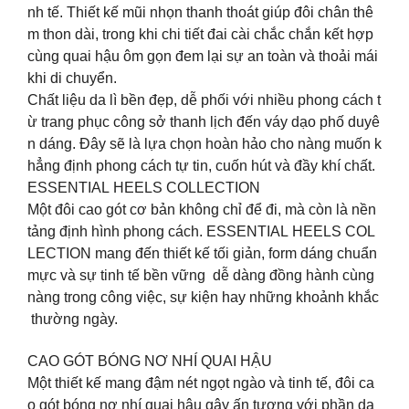
nh tế. Thiết kế mũi nhọn thanh thoát giúp đôi chân thê
m thon dài, trong khi chi tiết đai cài chắc chắn kết hợp
cùng quai hậu ôm gọn đem lại sự an toàn và thoải mái
khi di chuyển.
Chất liệu da lì bền đẹp, dễ phối với nhiều phong cách t
ừ trang phục công sở thanh lịch đến váy dạo phố duyê
n dáng. Đây sẽ là lựa chọn hoàn hảo cho nàng muốn k
hẳng định phong cách tự tin, cuốn hút và đầy khí chất.
ESSENTIAL HEELS COLLECTION
Một đôi cao gót cơ bản không chỉ để đi, mà còn là nền
tảng định hình phong cách. ESSENTIAL HEELS COL
LECTION mang đến thiết kế tối giản, form dáng chuẩn
mực và sự tinh tế bền vững dễ dàng đồng hành cùng
nàng trong công việc, sự kiện hay những khoảnh khắc
thường ngày.
CAO GÓT BÓNG NƠ NHÍ QUAI HẬU
Một thiết kế mang đậm nét ngọt ngào và tinh tế, đôi ca
o gót bóng nơ nhí quai hậu gây ấn tượng với phần da