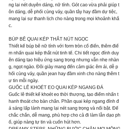
ng lại nét duyên dáng, nữ tính. Gót cao vừa phải giúp t
ôn dáng, dễ phối cùng váy, quần tây hay đầm dự tiệc,
mang lại sự thanh lịch cho nàng trong mọi khoảnh khắ
c.
BÚP BÊ QUAI KÉP THẮT NÚT NGỌC
Thiết kế búp bê nữ tính với form tròn cổ điển, thêm điể
m nhấn quai kép thắt nút tinh tế. Chi tiết ngọc đính duy
ên dáng tạo hiệu ứng sang trọng nhưng vẫn nhẹ nhàn
g, ngọt ngào. Đôi giày mang đến cảm giác êm ái, dễ p
hối cùng váy, quần jean hay đầm xinh cho nàng thêm t
ự tin mỗi ngày.
GUỐC LÊ KHOÉT EO QUAI KÉP NGANG ĐÁ
Guốc lê thiết kế khoét eo thời thượng, tạo điểm nhấn t
hanh thoát cho bàn chân. Phần quai kép ngang đính đ
á sáng lấp lánh mang lại nét sang trọng và nổi bật. Đế
chắc chắn, dễ mang, phù hợp cho cả đi làm lẫn dạo ph
ố, giúp nàng tự tin và cuốn hút hơn.
DREAMY STEPS NHỮNG BƯỚC CHÂN MƠ MỘNG