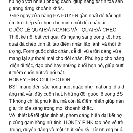
hù hợp với nhiều phong cách giúp nàng tự tin tỏa sán
g trong từng khoảnh khắc.
Ghé ngay cửa hàng HÀ HUYỀN gần nhất để trải nghi
ệm trực tiếp và chọn cho mình một đôi chân ái.
GUỐC LÊ QUAI ĐÁ NGANG VẮT QUAI ĐÁ CHÉO
Thiết kế nổi bật với quai đá ngang sang trọng kết hợp
quai đá chéo tinh tế, tạo điểm nhấn lấp lánh và thời th
ượng. Form guốc chắc chắn, dễ đi, vừa tôn dáng vừa
mang lại sự thoải mái cho đôi chân. Phù hợp cho nàng
diện đi tiệc, dạo phố hay những buổi hẹn hò, giúp outf
it thêm cuốn hút và nổi bật.
HONEY PINK COLLECTION
BST mang đến sắc hồng ngọt ngào như mật ong, dịu d
àng mà vẫn đầy cuốn hút. Những đôi guốc lê trong BS
T không chỉ là phụ kiện, mà còn là điểm nhấn giúp nàn
g tự tin tỏa sáng trong mọi khoảnh khắc.
Với thiết kế tối giản tinh tế, phom dáng hiện đại kết hợ
p cùng gam hồng nữ tính, HONEY PINK tạo nên vẻ trẻ
trung, duyên dáng và một chút kiêu kỳ. Từ những buổi