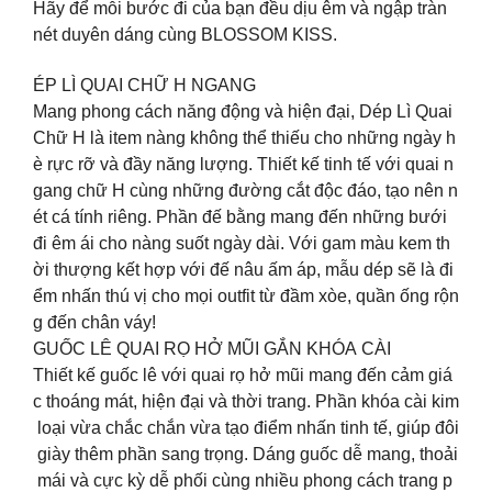
Hãy để mỗi bước đi của bạn đều dịu êm và ngập tràn
nét duyên dáng cùng BLOSSOM KISS.
ÉP LÌ QUAI CHỮ H NGANG
Mang phong cách năng động và hiện đại, Dép Lì Quai
Chữ H là item nàng không thể thiếu cho những ngày h
è rực rỡ và đầy năng lượng. Thiết kế tinh tế với quai n
gang chữ H cùng những đường cắt độc đáo, tạo nên n
ét cá tính riêng. Phần đế bằng mang đến những bưới
đi êm ái cho nàng suốt ngày dài. Với gam màu kem th
ời thượng kết hợp với đế nâu ấm áp, mẫu dép sẽ là đi
ểm nhấn thú vị cho mọi outfit từ đầm xòe, quần ống rộn
g đến chân váy!
GUỐC LÊ QUAI RỌ HỞ MŨI GẮN KHÓA CÀI
Thiết kế guốc lê với quai rọ hở mũi mang đến cảm giá
c thoáng mát, hiện đại và thời trang. Phần khóa cài kim
loại vừa chắc chắn vừa tạo điểm nhấn tinh tế, giúp đôi
giày thêm phần sang trọng. Dáng guốc dễ mang, thoải
mái và cực kỳ dễ phối cùng nhiều phong cách trang p