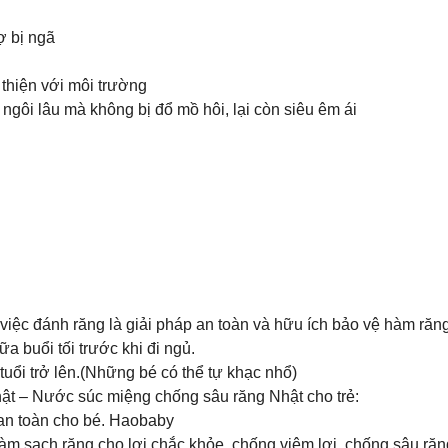
ợ bị ngã
thiện với môi trường
 ngôi lâu mà không bị đổ mồ hôi, lại còn siêu êm ái
ệc đánh răng là giải pháp an toàn và hữu ích bảo vệ hàm răng
 buổi tối trước khi đi ngủ.
uổi trở lên.(Những bé có thể tự khạc nhổ)
ật – Nước súc miệng chống sâu răng Nhật cho trẻ:
 an toàn cho bé. Haobaby
àm sạch răng cho lợi chắc khỏe, chống viêm lợi, chống sâu răn