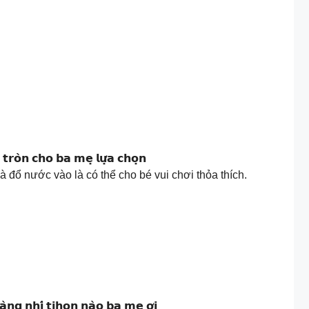
 & 𝘁𝗿𝗼̀𝗻 𝗰𝗵𝗼 𝗯𝗮 𝗺𝗲̣ 𝗹𝘂̛̣𝗮 𝗰𝗵𝗼̣𝗻
 đổ nước vào là có thể cho bé vui chơi thỏa thích.
𝗮̀𝗻𝗴 𝗻𝗵𝗶́ 𝘁𝗶𝗵𝗼𝗻 𝗻𝗮̀𝗼 𝗯𝗮 𝗺𝗲̣ 𝗼̛𝗶