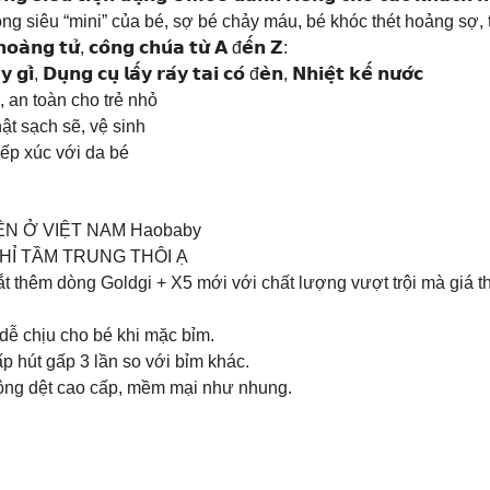
g siêu “mini” của bé, sợ bé chảy máu, bé khóc thét hoảng sợ, t
𝗼𝗮̀𝗻𝗴 𝘁𝘂̛̉, 𝗰𝗼̂𝗻𝗴 𝗰𝗵𝘂́𝗮 𝘁𝘂̛̀ 𝗔 đ𝗲̂́𝗻 𝗭:
𝗶̉, 𝗗𝘂̣𝗻𝗴 𝗰𝘂̣ 𝗹𝗮̂́𝘆 𝗿𝗮́𝘆 𝘁𝗮𝗶 𝗰𝗼́ đ𝗲̀𝗻, 𝗡𝗵𝗶𝗲̣̂𝘁 𝗸𝗲̂́ 𝗻𝘂̛𝗼̛́𝗰
 an toàn cho trẻ nhỏ
ật sạch sẽ, vệ sinh
iếp xúc với da bé
ỆN Ở VIỆT NAM Haobaby
HỈ TẦM TRUNG THÔI Ạ
thêm dòng Goldgi + X5 mới với chất lượng vượt trội mà giá th
ễ chịu cho bé khi mặc bỉm.
 hút gấp 3 lần so với bỉm khác.
ng dệt cao cấp, mềm mại như nhung.