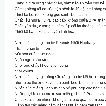
Trang bị tựa lưng chắc chắn, đảm bảo an toàn cho bé
Góc nghiêng tối đa của bập bênh là 40 độ, bé không s
Thiết kế bo tròn, không góc cạnh, bề mặt mịn
Chất liệu nhựa HDPE cao cấp, không chứa BPA, thân 
Phần yên được trang bị thêm lớp cải lót thoáng khí, bé
Thiết kế bánh xe di chuyển linh hoạt
Nước súc miệng cho bé Peanuts Nhật Haobaby
Thành phần tự nhiên
Mùi hoa quả thơm ngon
Ngăn ngừa sâu răng
Cho răng chắc khoẻ, sạch bóng
chai 250ml
Nước súc miệng chống sâu răng cho bé kết hợp cùng vi
những bé thường xuyên ăn bánh kẹo, bim bim, uống sữa
Nước súc miệng Peanuts cho bé phù hợp cho bé từ 3 t
Những lợi ích của nước súc miệng cho bé Peanuts Nh
Chiết xuất thiên nhiên, không chất bảo quản đảm bảo
Đánh tan các mảng bám, các vi khuẩn bám trên răng, l