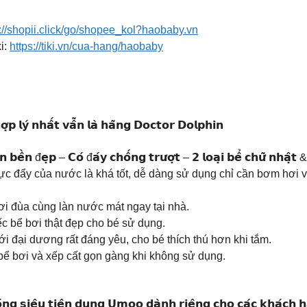
s://shopii.click/go/shopee_kol?haobaby.vn
i:
https://tiki.vn/cua-hang/haobaby
́ 𝗵𝗼̛̣𝗽 𝗹𝘆́ 𝗻𝗵𝗮̂́𝘁 𝘃𝗮̂̃𝗻 𝗹𝗮̀ 𝗵𝗮̃𝗻𝗴 𝗗𝗼𝗰𝘁𝗼𝗿 𝗗𝗼𝗹𝗽𝗵𝗶𝗻
 𝗯𝗲̂̀𝗻 đ𝗲̣𝗽 – 𝗖𝗼́ đ𝗮́𝘆 𝗰𝗵𝗼̂́𝗻𝗴 𝘁𝗿𝘂̛𝗼̛̣𝘁 – 𝟮 𝗹𝗼𝗮̣𝗶 𝗯𝗲̂̉ 𝗰𝗵𝘂̛̃ 𝗻𝗵𝗮̣̂𝘁
lực đẩy của nước là khá tốt, dễ dàng sử dụng chỉ cần bơm hơi và
hơi đùa cùng làn nước mát ngay tại nhà.
c bể bơi thật đẹp cho bé sử dụng.
ới đại dương rất đáng yêu, cho bé thích thú hơn khi tắm.
 bể bơi và xếp cất gọn gàng khi không sử dụng.
𝗼́𝗻𝗴 𝘀𝗶𝗲̂𝘂 𝘁𝗶𝗲̣̂𝗻 𝗱𝘂̣𝗻𝗴 𝗨𝗺𝗼𝗼 𝗱𝗮̀𝗻𝗵 𝗿𝗶𝗲̂𝗻𝗴 𝗰𝗵𝗼 𝗰𝗮́𝗰 𝗸𝗵𝗮́𝗰𝗵 𝗵