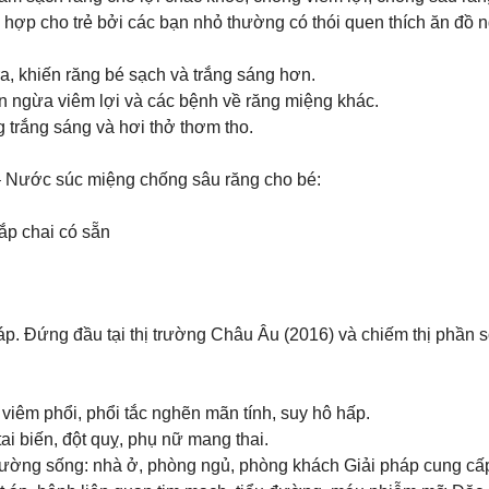
ợp cho trẻ bởi các bạn nhỏ thường có thói quen thích ăn đồ ng
ra, khiến răng bé sạch và trắng sáng hơn.
ăn ngừa viêm lợi và các bệnh về răng miệng khác.
trắng sáng và hơi thở thơm tho.
 Nước súc miệng chống sâu răng cho bé:
.
ắp chai có sẵn
p. Đứng đầu tại thị trường Châu Âu (2016) và chiếm thị phần s
iêm phổi, phổi tắc nghẽn mãn tính, suy hô hấp.
tai biến, đột quỵ, phụ nữ mang thai.
rường sống: nhà ở, phòng ngủ, phòng khách Giải pháp cung cấp 