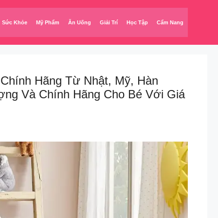
Sức Khỏe
Mỹ Phẩm
Ăn Uống
Giải Trí
Học Tập
Cẩm Nang
Chính Hãng Từ Nhật, Mỹ, Hàn
ng Và Chính Hãng Cho Bé Với Giá