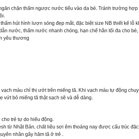
ngăn chặn thấm ngược nước tiểu vào da bé. Tránh trường hợp 
ồi.
hấm hút hình lượn sóng đẹp mắt, đặc biệt size NB thiết kế lỗ khu
 dẫn nước, thấm nước nhanh chóng, hạn chế hằn tối đa cho bé, 
ẫn yêu thương
o vạch màu chỉ thị ướt trên miếng tã. Khi vạch màu tự động ch
ẹ vứt bỏ miếng tã thật sạch sẽ và dễ dàng.
cho trẻ tự do hiếu động.
 từ Nhật Bản, chất liệu sợi êm thoáng nay được cấu trúc đặc bi
uyên nhân gây hăm tã ở trẻ .