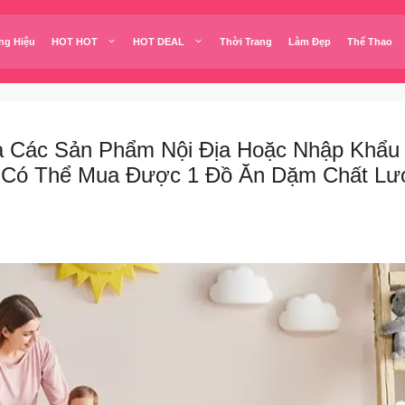
ng Hiệu
HOT HOT
HOT DEAL
Thời Trang
Làm Đẹp
Thể Thao
 Các Sản Phẩm Nội Địa Hoặc Nhập Khẩu 
 Có Thể Mua Được 1 Đồ Ăn Dặm Chất Lượ