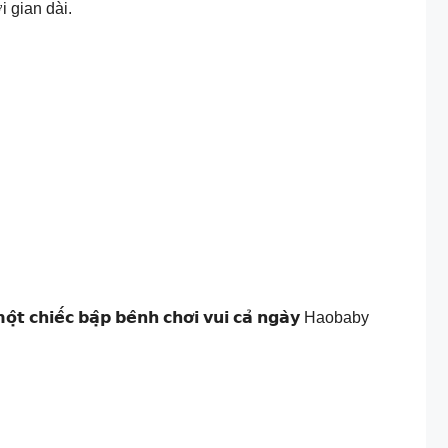
i gian dài.
𝗵 𝗺𝗼̣̂𝘁 𝗰𝗵𝗶𝗲̂́𝗰 𝗯𝗮̣̂𝗽 𝗯𝗲̂𝗻𝗵 𝗰𝗵𝗼̛𝗶 𝘃𝘂𝗶 𝗰𝗮̉ 𝗻𝗴𝗮̀𝘆 Haobaby