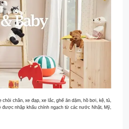
hòi chân, xe đạp, xe lắc, ghế ăn dặm, hồ bơi, kệ, tủ,
é được nhập khẩu chính ngạch từ các nước Nhật, Mỹ,