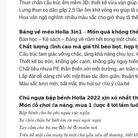
Thun chân cấu trúc êm mềm 3D, thiết kế vừa vặn giúp g
Lưng thun co dãn gấp 2,5 lần ôm khít vòng eo giúp tã c
Hoa văn ngộ nghĩnh nhiều màu sắc cho giờ thay tã thê
𝗕𝗮̉𝗻𝗴 𝘃𝗲̃ 𝗺𝗲̀𝗼 𝗛𝗼𝗹𝗹𝗮 𝟯𝗶𝗻𝟭 – 𝗠𝗼́𝗻 𝗾𝘂𝗮̀ 𝗸𝗵𝗼̂𝗻𝗴 𝘁𝗵𝗲
Bàn học – Kệ sách – Bảng vẽ nằm hết trong một chiế
𝗖𝗵𝗮̂́𝘁 𝗹𝘂̛𝗼̛̣𝗻𝗴 đ𝗶̉𝗻𝗵 𝗰𝗮𝗼 𝗺𝗮̀ 𝗴𝗶𝗮́ 𝘁𝗵𝗶̀ 𝗯𝗲̀𝗼 𝗯𝗼̣𝘁, 𝗵𝗼̛̣𝗽 𝗹
Cấu trúc tam giác vững chắc, tăng khả năng chịu lực, k
Thiết kế bo tròn, không góc cạnh, không gây nguy hiể
Chất liệu nhựa PE thân thiện với môi trường, an toàn c
Lắp đặt dễ dàng chỉ với một thao tác đơn giản, thuận t
Màu sắc tươi mới, bắt mắt, thu hút sự chú ý của bé
𝗖𝗵𝘂́ 𝗻𝗴𝘂̛̣𝗮 𝗯𝗮̣̂𝗽 𝗯𝗲̂𝗻𝗵 𝗛𝗼𝗹𝗹𝗮 𝟮𝟬𝟮𝟮 𝘅𝗶̣𝗻 𝘅𝗼̀ 𝗻𝗵𝗮̂́𝘁 𝘁
𝗠𝗼́𝗻 đ𝗼̂̀ 𝗰𝗵𝗼̛𝗶 đ𝗮 𝗻𝗮̆𝗻𝗴, 𝗺𝘂𝗮 𝟭 đ𝘂̛𝗼̛̣𝗰 𝟰 𝗹𝗼̛̀𝗶 𝗹𝗮̆́𝗺 𝗹𝘂𝗼
𝐵𝑎̣̂𝑝 𝑏𝑒̂𝑛ℎ 𝑐ℎ𝑜 𝑏𝑒́ 𝑝ℎ𝑖 𝑛𝑔𝑢̛̣𝑎 𝑐𝑢̛̣𝑐 𝑛𝑔𝑎̂̀𝑢
𝑋𝑒 𝑐ℎ𝑜̀𝑖 𝑐ℎ𝑎̂𝑛 𝑏𝑒́ 𝑙𝑢̛𝑜̛́𝑡 𝑒̂𝑚 𝑟𝑢 𝑚𝑜̣𝑖 𝑛𝑔𝑜́𝑐 𝑛𝑔𝑎́𝑐
𝑇𝑎𝑦 𝑐𝑎̂̀𝑚 𝑐ℎ𝑜 𝑏𝑎 𝑚𝑒̣ đ𝑎̂̉𝑦 𝑏𝑒́ đ𝑖 𝑚𝑢𝑜̂𝑛 𝑛𝑜̛𝑖
𝑇𝑟𝑒̂𝑛 𝑏𝑒̂̀ 𝑚𝑎̣̆𝑡 𝑐𝑜̀𝑛 𝑡𝑟𝑎𝑛𝑔 𝑏𝑖̣ 𝑚𝑜̣̂𝑡 𝑐ℎ𝑢́ 𝑔𝑎̂́𝑢 𝑠𝑖𝑒̂𝑢 𝑑𝑒̂̃ 𝑡ℎ𝑢̛𝑜̛𝑛𝑔, 𝑏𝑖𝑒̂́