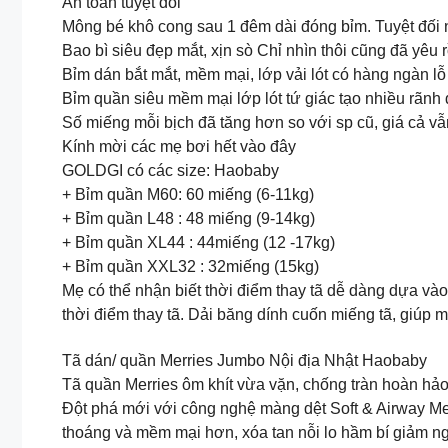
An toàn tuyệt đối
Mông bé khô cong sau 1 đêm dài đóng bỉm. Tuyệt đối 
Bao bì siêu đẹp mắt, xịn sò Chỉ nhìn thôi cũng đã yêu r
Bỉm dán bắt mắt, mềm mại, lớp vải lót có hàng ngàn lỗ t
Bỉm quần siêu mềm mại lớp lót tứ giác tạo nhiều rãnh
Số miếng mỗi bịch đã tăng hơn so với sp cũ, giá cả v
Kính mời các mẹ bơi hết vào đây
GOLDGI có các size: Haobaby
+ Bỉm quần M60: 60 miếng (6-11kg)
+ Bỉm quần L48 : 48 miếng (9-14kg)
+ Bỉm quần XL44 : 44miếng (12 -17kg)
+ Bỉm quần XXL32 : 32miếng (15kg)
Mẹ có thể nhận biết thời điểm thay tã dễ dàng dựa và
thời điểm thay tã. Dải băng dính cuốn miếng tã, giúp m
Tã dán/ quần Merries Jumbo Nội địa Nhật Haobaby
Tã quần Merries ôm khít vừa vặn, chống tràn hoàn hảo 
Đột phá mới với công nghệ màng dệt Soft & Airway Mesh
thoáng và mềm mại hơn, xóa tan nỗi lo hầm bí giảm ng