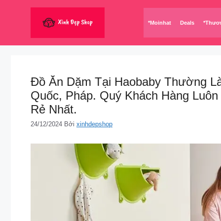
Chuyển
đến
*Moinhat
Deals
*Thươ
nội
dung
Đồ Ăn Dặm Tại Haobaby Thường Là
Quốc, Pháp. Quý Khách Hàng Luôn
Rẻ Nhất.
24/12/2024
Bởi
xinhdepshop