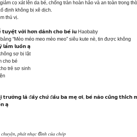
iảm cọ xát lên da bé, chống tràn hoàn hảo và an toàn trong thờ
ố định không bị xê dịch.
m thú vị.
̂̉ 𝘁𝘂𝘆𝗲̣̂𝘁 𝘃𝗼̛̀𝗶 𝗵𝗼̛𝗻 𝗱𝗮̀𝗻𝗵 𝗰𝗵𝗼 𝗯𝗲́ 𝗶𝘂 Haobaby
c bảng “Mèo méo meo mèo meo” siêu kute nè, tin được không
́ 𝗹𝗮̆́𝗺 𝗹𝘂𝗼̂𝗻 𝗮̣
hông sợ bị lật
m cho bé
ho trẻ sơ sinh
iện
𝗶̣ 𝘁𝗿𝘂̛𝗼̛̀𝗻𝗴 𝗹𝗮̀ đ𝗮̂𝘆 𝗰𝗵𝘂̛́ đ𝗮̂𝘂 𝗯𝗮 𝗺𝗲̣ 𝗼̛𝗶, 𝗯𝗲́ 𝗻𝗮̀𝗼 𝗰𝘂̃𝗻𝗴 𝘁𝗵𝗶́𝗰
̂𝗻 𝗮̣
 𝑘𝑒̂̉ 𝑐ℎ𝑢𝑦𝑒̣̂𝑛, 𝑝ℎ𝑎́𝑡 𝑛ℎ𝑎̣𝑐 đ𝑖̉𝑛ℎ 𝑐𝑢̉𝑎 𝑐ℎ𝑜́𝑝