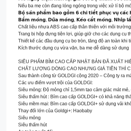
Nếu ba mẹ còn đang lóng ngóng trong việc xử lí bộ món
𝗕𝗼̣̂ 𝘀𝗮̉𝗻 𝗽𝗵𝗮̂̉𝗺 𝗯𝗮𝗼 𝗴𝗼̂̀𝗺 𝟲 𝗰𝗵𝗶 𝘁𝗶𝗲̂́𝘁 𝗽𝗵𝘂̣𝗰 𝘃𝘂̣ 𝗰𝗮́𝗰 
𝗕𝗮̂́𝗺 𝗺𝗼́𝗻𝗴, 𝗗𝘂̃𝗮 𝗺𝗼́𝗻𝗴, 𝗞𝗲́𝗼 𝗰𝗮̆́𝘁 𝗺𝗼́𝗻𝗴, 𝗡𝗵𝗶́𝗽 𝗹𝗮̂́𝘆 𝗴
Chất liệu nhựa ABS cao cấp thân thiện với môi trường,
Trang bị hộp đựng tiện lợi, giúp giữ cho các dụng cụ th
Thiết kế các đầu dụng cụ bo tròn, tăng độ an toàn khi t
Kích thước dụng cụ vừa vặn, ba mẹ dễ dàng sử dụng
SIÊU PHẨM BỈM CAO CẤP NHẬT BẢN ĐÃ XUẤT HI
CHẤT LƯỢNG DÒNG CAO NHƯNG GIÁ TIỀN THÌ C
Sau thành công từ GOLDGI cộng 2020 – Công ty ra mắt 
Các ưu điểm vượt trội của GOLDGI:
Siêu mỏng: Độ mỏng chỉ 1,5mm tạo cảm giác mát mẻ, d
Siêu thấm hút : Bỉm cao cấp GOLDGI+ có khả năng thấp
Siêu mềm mại: Bỉm cao cấp GOLDGI+ sử dụng vải khô
Thay đổi lớn của Goldgi+: Haobaby
Siêu mỏng
Siêu thấm hút