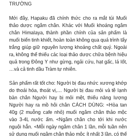
TRƯỜNG
Mới đây, Hapaku đã chính thức cho ra mắt túi Muối
thảo dược ngâm chân. Khác với Muối khoáng ngâm
chân Himalaya, thành phần chính của sản phẩm là
muối biển tinh khiết, hoàn toàn không qua quá trình tẩy
trắng giúp giữ nguyên lượng khoáng chất quý. Ngoài
ra, không thể thiếu các loại thảo dược chữa bệnh hiệu
quả trong Đông Y như gừng, ngải cứu, hạt gấc, lá lốt,
…và cả tinh dầu Tràm tự nhiên.
Sản phẩm rất tốt cho: Người bị đau nhức xương khớp
do thoái hóa, thoát vị,… Người bị đau mỏi và tê lạnh
bàn chân Người hay bị mỏi mệt, thiếu năng lượng
Người hay ra mồ hôi chân CÁCH DÙNG: <Hòa tan
40g (2 muỗng cafe nhỏ) muối ngâm chân thảo mộc
vào 3-4L nước ấm. <Ngâm chân cho tới khi nước
nguội hẳn. <Mỗi ngày ngâm chân 1 lần, mỗi tuần nên
sử dụng muối ngâm chân thảo mộc ít nhất 3 lần, có thể