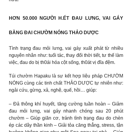
HƠN 50.000 NGƯỜI H.ẾT ĐAU LƯNG, VAI GÁY
BẰNG ĐAI CHƯỜM NÓNG THẢO DƯỢC
Tình trạng đau mỏi lưng, vai gáy xuất phát từ nhiều
nguyên nhân như: tuổi tác, thay đổi thời tiết, tư thế làm
việc, đau do bị th0ái hóa cột sống, th0át vị đĩa đệm.
Túi chườm Hapaku là sự kết hợp liệu pháp CHƯỜM
NÓNG cùng các tinh chất THẢO DƯỢC tự nhiên như:
ngải cứu, gừng, xả, nghệ, quế, hồi… giúp:
– Đả thông khí huyết, tăng cường tuần hoàn – Giảm
đau mỏi lưng, vai gáy nhanh chóng sau 20 phút
chườm – Giúp giãn cơ, tránh tình trạng đau do chèn
ép các dây thần kinh – Giải tỏa căng thẳng, stress, tận