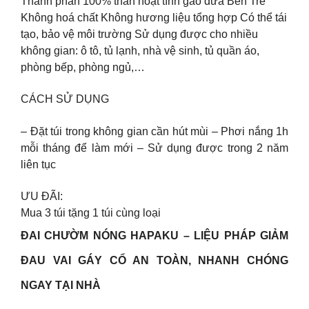
Thành phần 100% than hoạt tính gáo dừa Bến Tre
Không hoá chất Không hương liệu tổng hợp Có thể tái
tạo, bảo vệ môi trường Sử dụng được cho nhiều
không gian: ô tô, tủ lạnh, nhà vệ sinh, tủ quần áo,
phòng bếp, phòng ngủ,…
CÁCH SỬ DỤNG
– Đặt túi trong không gian cần hút mùi – Phơi nắng 1h
mỗi tháng để làm mới – Sử dụng được trong 2 năm
liên tục
ƯU ĐÃI:
Mua 3 túi tặng 1 túi cùng loại
ĐAI CHƯỜM NÓNG HAPAKU – LIỆU PHÁP GIẢM
ĐAU VAI GÁY CỔ AN TOÀN, NHANH CHÓNG
NGAY TẠI NHÀ