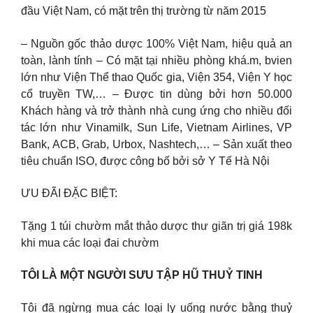
đầu Việt Nam, có mặt trên thị trường từ năm 2015
– Nguồn gốc thảo dược 100% Việt Nam, hiệu quả an
toàn, lành tính – Có mặt tại nhiều phòng khá.m, bvien
lớn như Viện Thể thao Quốc gia, Viện 354, Viện Y học
cổ truyền TW,… – Được tin dùng bởi hơn 50.000
Khách hàng và trở thành nhà cung ứng cho nhiều đối
tác lớn như Vinamilk, Sun Life, Vietnam Airlines, VP
Bank, ACB, Grab, Urbox, Nashtech,… – Sản xuất theo
tiêu chuẩn ISO, được công bố bởi sở Y Tế Hà Nội
ƯU ĐÃI ĐẶC BIỆT:
Tặng 1 túi chườm mắt thảo dược thư giãn trị giá 198k
khi mua các loại đai chườm
TÔI LÀ MỘT NGƯỜI SƯU TẬP HŨ THUỶ TINH
Tôi đã ngừng mua các loại ly uống nước bằng thuỷ