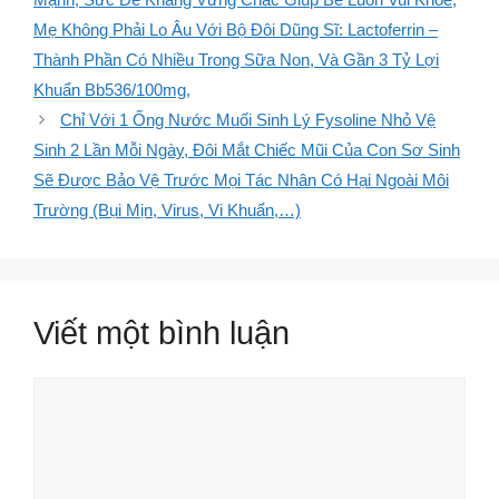
Mẹ Không Phải Lo Âu Với Bộ Đôi Dũng Sĩ: Lactoferrin –
Thành Phần Có Nhiều Trong Sữa Non, Và Gần 3 Tỷ Lợi
Khuẩn Bb536/100mg,
Chỉ Với 1 Ống Nước Muối Sinh Lý Fysoline Nhỏ Vệ
Sinh 2 Lần Mỗi Ngày, Đôi Mắt Chiếc Mũi Của Con Sơ Sinh
Sẽ Được Bảo Vệ Trước Mọi Tác Nhân Có Hại Ngoài Môi
Trường (Bụi Mịn, Virus, Vi Khuẩn,…)
Viết một bình luận
Bình
luận