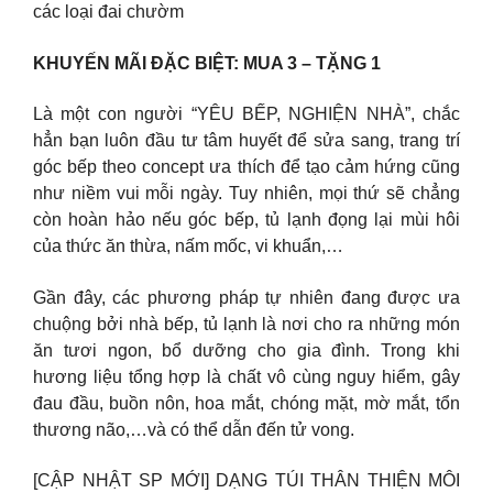
các loại đai chườm
KHUYẾN MÃI ĐẶC BIỆT: MUA 3 – TẶNG 1
Là một con người “YÊU BẾP, NGHIỆN NHÀ”, chắc
hẳn bạn luôn đầu tư tâm huyết để sửa sang, trang trí
góc bếp theo concept ưa thích để tạo cảm hứng cũng
như niềm vui mỗi ngày. Tuy nhiên, mọi thứ sẽ chẳng
còn hoàn hảo nếu góc bếp, tủ lạnh đọng lại mùi hôi
của thức ăn thừa, nấm mốc, vi khuẩn,…
Gần đây, các phương pháp tự nhiên đang được ưa
chuộng bởi nhà bếp, tủ lạnh là nơi cho ra những món
ăn tươi ngon, bổ dưỡng cho gia đình. Trong khi
hương liệu tổng hợp là chất vô cùng nguy hiểm, gây
đau đầu, buồn nôn, hoa mắt, chóng mặt, mờ mắt, tổn
thương não,…và có thể dẫn đến tử vong.
[CẬP NHẬT SP MỚI] DẠNG TÚI THÂN THIỆN MÔI