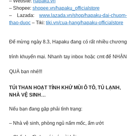
– Website:
hapaku.vn
– Shopee:
shopee.vn/hapaku_officialstore
– Lazada:
www.lazada.vn/shop/hapaku-dai-chuom-
thao-duoc
– Tiki:
tiki.vn/cua-hang/hapaku-officialstore
Để mừng ngày 8.3, Hapaku đang có rất nhiều chương
trình khuyến mại. Nhanh tay inbox hoặc cmt để NHẬN
QUÀ bạn nhé!!!
TÚI THAN HOẠT TÍNH KHỬ MÙI Ô TÔ, TỦ LẠNH,
NHÀ VỆ SINH…
Nếu bạn đang gặp phải tình trạng:
– Nhà vệ sinh, phòng ngủ nấm mốc, ẩm ướt