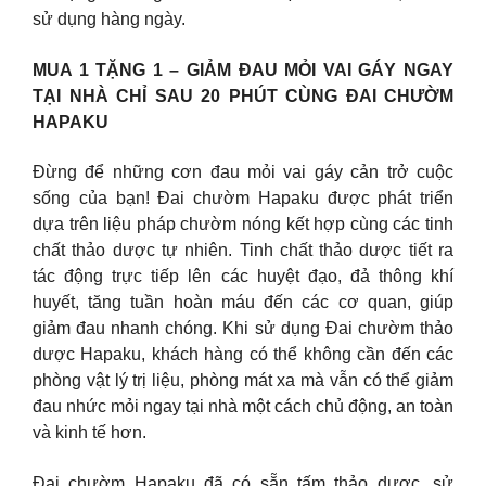
sử dụng hàng ngày.
MUA 1 TẶNG 1 – GIẢM ĐAU MỎI VAI GÁY NGAY
TẠI NHÀ CHỈ SAU 20 PHÚT CÙNG ĐAI CHƯỜM
HAPAKU
Đừng để những cơn đau mỏi vai gáy cản trở cuộc
sống của bạn! Đai chườm Hapaku được phát triển
dựa trên liệu pháp chườm nóng kết hợp cùng các tinh
chất thảo dược tự nhiên. Tinh chất thảo dược tiết ra
tác động trực tiếp lên các huyệt đạo, đả thông khí
huyết, tăng tuần hoàn máu đến các cơ quan, giúp
giảm đau nhanh chóng. Khi sử dụng Đai chườm thảo
dược Hapaku, khách hàng có thể không cần đến các
phòng vật lý trị liệu, phòng mát xa mà vẫn có thể giảm
đau nhức mỏi ngay tại nhà một cách chủ động, an toàn
và kinh tế hơn.
Đai chườm Hapaku đã có sẵn tấm thảo dược, sử