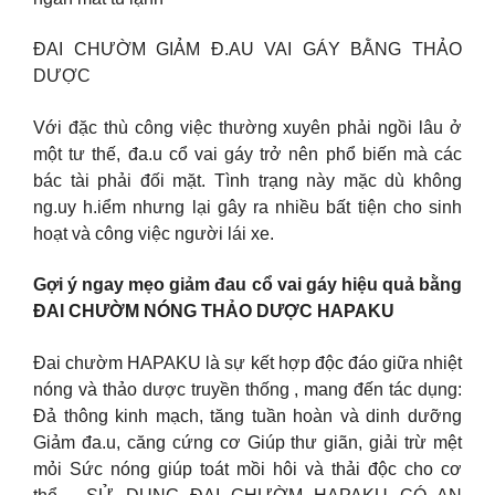
ĐAI CHƯỜM GIẢM Đ.AU VAI GÁY BẰNG THẢO
DƯỢC
Với đặc thù công việc thường xuyên phải ngồi lâu ở
một tư thế, đa.u cổ vai gáy trở nên phổ biến mà các
bác tài phải đối mặt. Tình trạng này mặc dù không
ng.uy h.iểm nhưng lại gây ra nhiều bất tiện cho sinh
hoạt và công việc người lái xe.
Gợi ý ngay mẹo giảm đau cổ vai gáy hiệu quả bằng
ĐAI CHƯỜM NÓNG THẢO DƯỢC HAPAKU
Đai chườm HAPAKU là sự kết hợp độc đáo giữa nhiệt
nóng và thảo dược truyền thống , mang đến tác dụng:
Đả thông kinh mạch, tăng tuần hoàn và dinh dưỡng
Giảm đa.u, căng cứng cơ Giúp thư giãn, giải trừ mệt
mỏi Sức nóng giúp toát mồi hôi và thải độc cho cơ