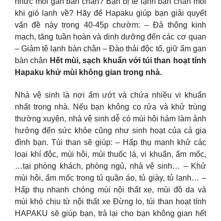
nhức mỏi gan bàn chân? Bạn bị tê lạnh bàn chân mỗi
khi gió lạnh về? Hãy để Hapaku giúp bạn giải quyết
vấn đề này trong 40-45p chườm: – Đả thông kinh
mạch, tăng tuần hoàn và dinh dưỡng đến các cơ quan
– Giảm tê lạnh bàn chân – Đào thải độc tố, giữ ấm gan
bàn chân
Hết mùi, sạch khuẩn với túi than hoạt tính
Hapaku khử mùi không gian trong nhà.
Nhà vệ sinh là nơi ẩm ướt và chứa nhiều vi khuẩn
nhất trong nhà. Nếu bạn không cọ rửa và khử trùng
thường xuyên, nhà vệ sinh dễ có mùi hôi hám làm ảnh
hưởng đến sức khỏe cũng như sinh hoạt của cả gia
đình bạn. Túi than sẽ giúp: – Hấp thụ mạnh khử các
loại khí độc, mùi hôi, mùi thuốc lá, vi khuẩn, ẩm mốc,
…tại phòng khách, phòng ngủ, nhà vệ sinh… – Khử
mùi hôi, ẩm mốc trong tủ quần áo, tủ giày, tủ lạnh… –
Hấp thụ nhanh chóng mùi nội thất xe, mùi đồ da và
mùi khó chịu từ nội thất xe Đừng lo, túi than hoạt tính
HAPAKU sẽ giúp bạn, trả lại cho bạn không gian hết