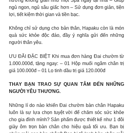
hưởng không gian như một Spa ngay tại nhà – Giúp
ngủ ngon, ngủ sâu giấc hơn – Sử dụng đơn giản, tiện
lợi, tiết kiệm thời gian và tiền bạc.
Không chỉ sử dụng cho bản thân, Hapaku còn là món
quà sức khỏe độc đáo, đầy ý nghĩa gửi đến những
người thân yêu.
ƯU ĐÃI ĐẶC BIỆT Khi mua đơn hàng Đai chườm từ
1.000.000đ, tặng ngay: – 01 Hộp muối ngâm chân trị
giá 100.000đ – 01 Lọ tinh dầu trị giá 120.000đ
THAY BẠN TRAO SỰ QUAN TÂM ĐẾN NHỮNG
NGƯỜI YÊU THƯƠNG.
Những lí do nào khiến Đai chườm bàn chân Hapaku
luôn là sự lựa chọn tuyệt vời để chăm sóc sức khỏe
cho gia đình mình? Sản phẩm được thiết kế như 1 đôi
giày ôm trọn bàn chân cho hiệu quả tối ưu. Bạn bị