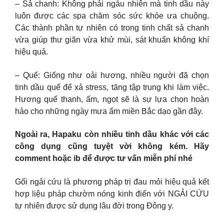
– Sả chanh: Không phải ngẫu nhiên mà tinh dầu này
luôn được các spa chăm sóc sức khỏe ưa chuộng.
Các thành phần tự nhiên có trong tinh chất sả chanh
vừa giúp thư giãn vừa khử mùi, sát khuẩn không khí
hiệu quả.
– Quế: Giống như oải hương, nhiều người đã chọn
tinh dầu quế để xả stress, tăng tập trung khi làm việc.
Hương quế thanh, ấm, ngọt sẽ là sự lựa chọn hoàn
hảo cho những ngày mưa ẩm miền Bắc dạo gần đây.
Ngoài ra, Hapaku còn nhiều tinh dầu khác với các
công dụng cũng tuyệt vời không kém. Hãy
comment hoặc ib để được tư vấn miễn phí nhé
Gối ngải cứu là phương pháp trị đau mỏi hiệu quả kết
hợp liệu pháp chườm nóng kinh điển với NGẢI CỨU
tự nhiên được sử dụng lâu đời trong Đông y.