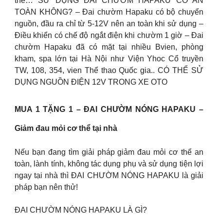
thể… SỬ DỤNG ĐAI CHƯỜM HAPAKU CÓ AN
TOÀN KHÔNG? – Đai chườm Hapaku có bộ chuyển
nguồn, đầu ra chỉ từ 5-12V nên an toàn khi sử dụng –
Điều khiển có chế độ ngắt điện khi chườm 1 giờ – Đai
chườm Hapaku đã có mặt tại nhiều Bvien, phòng
kham, spa lớn tại Hà Nội như Viện Yhoc Cổ truyền
TW, 108, 354, vien Thể thao Quốc gia.. CÓ THỂ SỬ
DỤNG NGUỒN ĐIỆN 12V TRONG XE OTO
MUA 1 TẶNG 1 – ĐAI CHƯỜM NÓNG HAPAKU –
Giảm đau mỏi cơ thể tại nhà
Nếu bạn đang tìm giải pháp giảm đau mỏi cơ thể an
toàn, lành tính, không tác dụng phụ và sử dụng tiện lợi
ngay tại nhà thì ĐAI CHƯỜM NÓNG HAPAKU là giải
pháp bạn nên thử!
ĐAI CHƯỜM NÓNG HAPAKU LÀ GÌ?