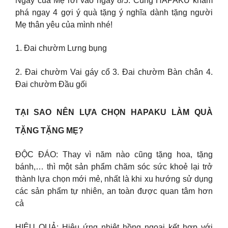
Ngày của Mẹ rơi vào ngày 8/5. Cùng HAPAKU khám
phá ngay 4 gợi ý quà tặng ý nghĩa dành tặng người
Mẹ thân yêu của mình nhé!
1. Đai chườm Lưng bụng
2. Đai chườm Vai gáy cổ 3. Đai chườm Bàn chân 4.
Đai chườm Đầu gối
TẠI SAO NÊN LỰA CHỌN HAPAKU LÀM QUÀ
TẶNG TẶNG MẸ?
ĐỘC ĐÁO: Thay vì năm nào cũng tặng hoa, tặng
bánh,… thì một sản phẩm chăm sóc sức khoẻ lại trở
thành lựa chọn mới mẻ, nhất là khi xu hướng sử dụng
các sản phẩm tự nhiên, an toàn được quan tâm hơn
cả
HIỆU QUẢ: Hiệu ứng nhiệt hồng ngoại kết hợp với