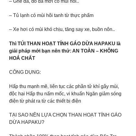
– Ghế da, đồ da mới có mùi hôi..
– Tủ lạnh có mùi hôi tanh từ thực phẩm
– Xe hơi có mùi khó chịu, tăng say xe, buồn nôn..
Thì TÚI THAN HOẠT TÍNH GÁO DỪA HAPAKU là
giải pháp mới bạn nên thử: AN TOÀN – KHÔNG
HOÁ CHẤT
CÔNG DỤNG:
Hấp thu mạnh mẽ, liên tục các phân tử khí gây mùi,
độc hại Hấp thu nấm mốc, vi khuẩn Ngăn giảm sóng
điện từ phát ra từ các thiết bị điện
TẠI SAO NÊN LỰA CHỌN THAN HOẠT TÍNH GÁO
DỪA HAPAKU?