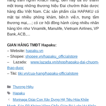
hàng trăm nghìn Khách hàng, đến nay đã trở thành
một trong những thương hiệu Đai chườm thảo dược
hàng đầu Việt Nam. Các sản phẩm của HAPAKU có
mặt tại nhiều phòng khám, bện.h việ.n, trung tâm
thương mại,…; có cơ hội đồng hành cùng nhiều nhãn
hàng lớn như Vinamilk, Manulife, Vietnam Airlines, VP
Bank, ACB,…
GIAN HÀNG TMĐT Hapaku:
– Website:
hapaku.vn
– Shopee:
shopee.vn/hapaku_officialstore
– Lazada:
www.lazada.vn/shop/hapaku-dai-chuom-
thao-duoc
– Tiki:
tiki.vn/cua-hang/hapaku-officialstore
Danh
Thương Hiệu
mục
Thẻ
Hapaku
Morinaga Giúp Con Xây Dựng Hệ Tiêu Hóa Khỏe
Mạnh, Sức Đề Kháng Vững Chắc Giúp Bé Luôn Vui Khỏe,