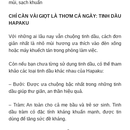
mùi, sạch khuẩn
CHỈ CẦN VÀI GIỌT LÀ THƠM CẢ NGÀY: TINH DẦU
HAPAKU
Với những ai lâu nay vẫn chuộng tinh dầu, cách đơn
giản nhất là nhỏ mùi hương ưa thích vào đèn xông
hoặc máy khuếch tán trong phòng làm việc.
Còn nếu bạn chưa từng sử dụng tinh dầu, có thể tham
khảo các loại tinh dầu khác nhau của Hapaku:
– Bưởi: Được ưa chuộng bậc nhất trong những tinh
dầu giúp thư giãn, an thần hiệu quả.
– Tràm: An toàn cho cả mẹ bầu và trẻ sơ sinh. Tinh
dầu tràm có đặc tính kháng khuẩn mạnh, được tin
dùng để tăng sức đề kháng.