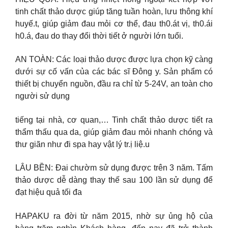
tinh chất thảo dược giúp tăng tuần hoàn, lưu thông khí
huyế.t, giúp giảm đau mỏi cơ thể, đau th0.át vị, th0.ái
h0.á, đau do thay đổi thời tiết ở người lớn tuổi.
AN TOÀN: Các loại thảo dược được lựa chọn kỹ càng
dưới sự cố vấn của các bác sĩ Đông y. Sản phẩm có
thiết bị chuyển nguồn, đầu ra chỉ từ 5-24V, an toàn cho
người sử dụng
tiếng tại nhà, cơ quan,… Tinh chất thảo dược tiết ra
thẩm thấu qua da, giúp giảm đau mỏi nhanh chóng và
thư giãn như đi spa hay vật lý tr.ị liệ.u
LÂU BỀN: Đai chườm sử dụng được trên 3 năm. Tấm
thảo dược dễ dàng thay thế sau 100 lần sử dụng để
đạt hiệu quả tối đa
HAPAKU ra đời từ năm 2015, nhờ sự ủng hộ của