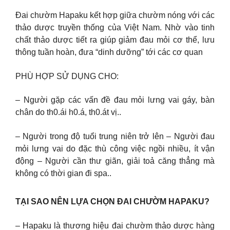
Đai chườm Hapaku kết hợp giữa chườm nóng với các
thảo dược truyền thống của Việt Nam. Nhờ vào tinh
chất thảo dược tiết ra giúp giảm đau mỏi cơ thể, lưu
thông tuần hoàn, đưa “dinh dưỡng” tới các cơ quan
PHÙ HỢP SỬ DỤNG CHO:
– Người gặp các vấn đề đau mỏi lưng vai gáy, bàn
chân do th0.ái h0.á, th0.át vị..
– Người trong độ tuổi trung niên trở lên – Người đau
mỏi lưng vai do đặc thù công việc ngồi nhiều, ít vận
động – Người cần thư giãn, giải toả căng thẳng mà
không có thời gian đi spa..
TẠI SAO NÊN LỰA CHỌN ĐAI CHƯỜM HAPAKU?
– Hapaku là thương hiệu đai chườm thảo dược hàng