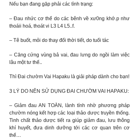
Nếu bạn đang gặp phải các tình trạng:
– Đau nhức cơ thể do các bênh về xư0ng khớ.p như
thoáii hoá, thoát vi L3 L4 L5..f.
– Tê buốt, mỏi do thay đổi thời tiết, do tuổi tác
– Căng cứng vùng bả vai, đau lưng do ngồi làm việc
lâu một tư thế..
Thì Đai chườm Vai Hapaku là giải pháp dành cho bạn!
3 LÝ DO NÊN SỬ DỤNG ĐAI CHƯỜM VAI HAPAKU:
– Giảm đau AN TOÀN, lành tính nhờ phương pháp
chườm nóng kết hợp các loại thảo dược truyền thống.
Tinh chất thảo dược tiết ra giúp giảm đau, lưu thông
khí huyết, đưa dinh dưỡng tới các cơ quan trên cơ
thể…