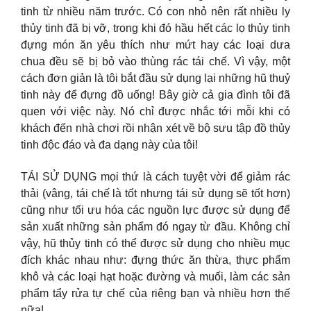
tinh từ nhiều năm trước. Có con nhỏ nên rất nhiều ly
thủy tinh đã bị vỡ, trong khi đó hầu hết các lọ thủy tinh
đựng món ăn yêu thích như mứt hay các loại dưa
chua đều sẽ bị bỏ vào thùng rác tái chế. Vì vậy, một
cách đơn giản là tôi bắt đầu sử dụng lại những hũ thuỷ
tinh này để đựng đồ uống! Bây giờ cả gia đình tôi đã
quen với việc này. Nó chỉ được nhắc tới mỗi khi có
khách đến nhà chơi rồi nhận xét về bộ sưu tập đồ thủy
tinh độc đáo và đa dạng này của tôi!
TÁI SỬ DỤNG mọi thứ là cách tuyệt vời để giảm rác
thải (vâng, tái chế là tốt nhưng tái sử dụng sẽ tốt hơn)
cũng như tối ưu hóa các nguồn lực được sử dụng để
sản xuất những sản phẩm đó ngay từ đầu. Không chỉ
vậy, hũ thủy tinh có thể được sử dụng cho nhiều mục
đích khác nhau như: đựng thức ăn thừa, thực phẩm
khô và các loại hạt hoặc đường và muối, làm các sản
phẩm tẩy rửa tự chế của riêng bạn và nhiều hơn thế
nữa!