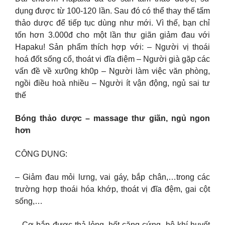
dụng được từ 100-120 lần. Sau đó có thể thay thế tấm
thảo dược để tiếp tục dùng như mới. Vì thế, bạn chỉ
tốn hơn 3.000đ cho một lần thư giãn giảm đau với
Hapaku! Sản phẩm thích hợp với: – Người vị thoái
hoá đốt sống cổ, thoát vi đĩa điệm – Người già gặp các
vấn đề về xư0ng kh0p – Người làm việc văn phòng,
ngồi điều hoà nhiều – Người ít vận động, ngủ sai tư
thế
Bóng thảo dược – massage thư giãn, ngủ ngon
hơn
CÔNG DỤNG:
– Giảm đau mỏi lưng, vai gáy, bắp chân,…trong các
trường hợp thoái hóa khớp, thoát vị đĩa đệm, gai cột
sống,…
– Cơ bắp được thả lỏng, hết căng cứng, hệ khí huyết