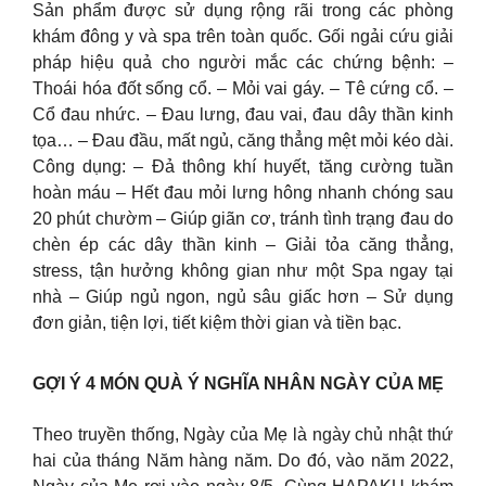
Sản phẩm được sử dụng rộng rãi trong các phòng
khám đông y và spa trên toàn quốc. Gối ngải cứu giải
pháp hiệu quả cho người mắc các chứng bệnh: –
Thoái hóa đốt sống cổ. – Mỏi vai gáy. – Tê cứng cổ. –
Cổ đau nhức. – Đau lưng, đau vai, đau dây thần kinh
tọa… – Đau đầu, mất ngủ, căng thẳng mệt mỏi kéo dài.
Công dụng: – Đả thông khí huyết, tăng cường tuần
hoàn máu – Hết đau mỏi lưng hông nhanh chóng sau
20 phút chườm – Giúp giãn cơ, tránh tình trạng đau do
chèn ép các dây thần kinh – Giải tỏa căng thẳng,
stress, tận hưởng không gian như một Spa ngay tại
nhà – Giúp ngủ ngon, ngủ sâu giấc hơn – Sử dụng
đơn giản, tiện lợi, tiết kiệm thời gian và tiền bạc.
GỢI Ý 4 MÓN QUÀ Ý NGHĨA NHÂN NGÀY CỦA MẸ
Theo truyền thống, Ngày của Mẹ là ngày chủ nhật thứ
hai của tháng Năm hàng năm. Do đó, vào năm 2022,