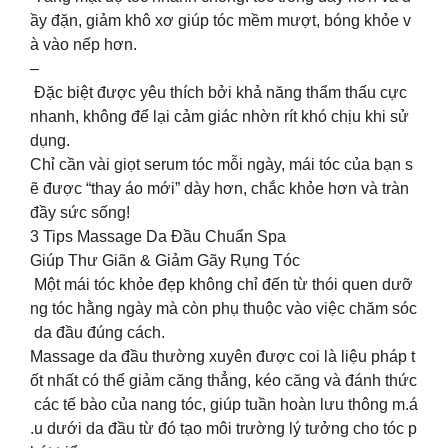
ầy đặn, giảm khô xơ giúp tóc mềm mượt, bóng khỏe v
à vào nếp hơn.
–
Đặc biệt được yêu thích bởi khả năng thẩm thấu cực
nhanh, không để lại cảm giác nhờn rít khó chịu khi sử
dụng.
Chỉ cần vài giọt serum tóc mỗi ngày, mái tóc của bạn s
ẽ được “thay áo mới” dày hơn, chắc khỏe hơn và tràn
đầy sức sống!
3 Tips Massage Da Đầu Chuẩn Spa
Giúp Thư Giãn & Giảm Gãy Rụng Tóc
Một mái tóc khỏe đẹp không chỉ đến từ thói quen dưỡ
ng tóc hằng ngày mà còn phụ thuộc vào việc chăm sóc
da đầu đúng cách.
Massage da đầu thường xuyên được coi là liệu pháp t
ốt nhất có thể giảm căng thẳng, kéo căng và đánh thức
các tế bào của nang tóc, giúp tuần hoàn lưu thông m.á
.u dưới da đầu từ đó tạo môi trường lý tưởng cho tóc p