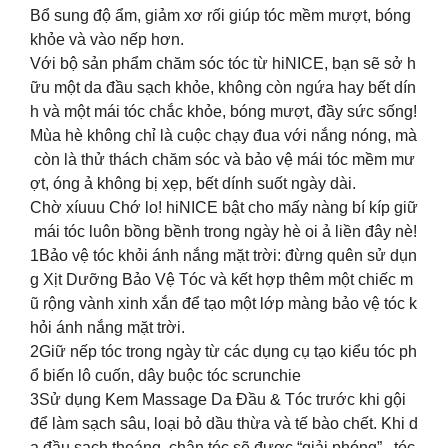
Bổ sung độ ẩm, giảm xơ rối giúp tóc mềm mượt, bóng
khỏe và vào nếp hơn.
Với bộ sản phẩm chăm sóc tóc từ hiNICE, bạn sẽ sở h
ữu một da đầu sạch khỏe, không còn ngứa hay bết dín
h và một mái tóc chắc khỏe, bóng mượt, đầy sức sống!
Mùa hè không chỉ là cuộc chạy đua với nắng nóng, mà
còn là thử thách chăm sóc và bảo vệ mái tóc mềm mư
ợt, óng ả không bị xẹp, bết dính suốt ngày dài.
Chờ xíuuu Chớ lo! hiNICE bật cho mấy nàng bí kíp giữ
mái tóc luôn bồng bềnh trong ngày hè oi ả liền đây nè!
1️Bảo vệ tóc khỏi ánh nắng mặt trời: đừng quên sử dụn
g Xịt Dưỡng Bảo Vệ Tóc và kết hợp thêm một chiếc m
ũ rộng vành xinh xắn để tạo một lớp màng bảo vệ tóc k
hỏi ánh nắng mặt trời.
2️Giữ nếp tóc trong ngày từ các dụng cụ tạo kiểu tóc ph
ổ biến lô cuốn, dây buộc tóc scrunchie
3️Sử dụng Kem Massage Da Đầu & Tóc trước khi gội
để làm sạch sâu, loại bỏ dầu thừa và tế bào chết. Khi d
a đầu sạch thoáng, chân tóc sẽ được “giải phóng”, tóc