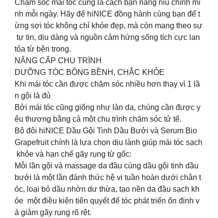
Chăm sóc mái tóc cũng là cách bạn nâng niu chính mì
nh mỗi ngày. Hãy để hiNICE đồng hành cùng bạn để t
ừng sợi tóc không chỉ khỏe đẹp, mà còn mang theo sự
tự tin, dịu dàng và nguồn cảm hứng sống tích cực lan
tỏa từ bên trong.
NÂNG CẤP CHU TRÌNH
DƯỠNG TÓC BỒNG BỀNH, CHẮC KHỎE
Khi mái tóc cần được chăm sóc nhiều hơn thay vì 1 lầ
n gội là đủ
Bởi mái tóc cũng giống như làn da, chúng cần được y
êu thương bằng cả một chu trình chăm sóc tử tế.
Bộ đôi hiNICE Dầu Gội Tinh Dầu Bưởi và Serum Bio
Grapefruit chính là lựa chọn dịu lành giúp mái tóc sạch
khỏe và hạn chế gãy rụng từ gốc:
Mỗi lần gội và massage da đầu cùng dầu gội tinh dầu
bưởi là một lần đánh thức hệ vi tuần hoàn dưới chân t
óc, loại bỏ dầu nhờn dư thừa, tạo nền da đầu sạch kh
ỏe một điều kiện tiên quyết để tóc phát triển ổn định v
à giảm gãy rụng rõ rệt.