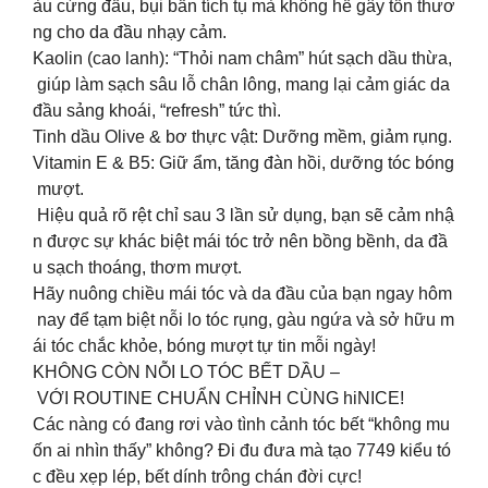
àu cứng đầu, bụi bẩn tích tụ mà không hề gây tổn thươ
ng cho da đầu nhạy cảm.
Kaolin (cao lanh): “Thỏi nam châm” hút sạch dầu thừa,
giúp làm sạch sâu lỗ chân lông, mang lại cảm giác da
đầu sảng khoái, “refresh” tức thì.
Tinh dầu Olive & bơ thực vật: Dưỡng mềm, giảm rụng.
Vitamin E & B5: Giữ ẩm, tăng đàn hồi, dưỡng tóc bóng
mượt.
Hiệu quả rõ rệt chỉ sau 3 lần sử dụng, bạn sẽ cảm nhậ
n được sự khác biệt mái tóc trở nên bồng bềnh, da đầ
u sạch thoáng, thơm mượt.
Hãy nuông chiều mái tóc và da đầu của bạn ngay hôm
nay để tạm biệt nỗi lo tóc rụng, gàu ngứa và sở hữu m
ái tóc chắc khỏe, bóng mượt tự tin mỗi ngày!
KHÔNG CÒN NỖI LO TÓC BẾT DẦU –
VỚI ROUTINE CHUẨN CHỈNH CÙNG hiNICE!
Các nàng có đang rơi vào tình cảnh tóc bết “không mu
ốn ai nhìn thấy” không? Đi đu đưa mà tạo 7749 kiểu tó
c đều xẹp lép, bết dính trông chán đời cực!