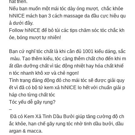
hát triển.
Nếu bạn muốn một mái tóc dày óng mượt, chắc khỏe
hiNICE mách bạn 3 cách massage da đầu cực hiệu qu
ả dưới đây.
Follow hiNICE để bỏ túi các tips chăm sóc tóc chắc kh
ỏe, bóng mượt tự nhiên!
Bạn cứ nghĩ tóc chất là khi cân đủ 1001 kiểu dáng, sắc
màu. Tạo thêm kiểu, tóc càng thêm chất cho đến khi m
ất dần dưỡng chất vì tác động nhiệt hay hóa chất khiế
n tóc nhanh khô xơ và chẻ ngọn!
Tình trạng đáng động đỏ cho mái tóc sẽ được giải quy
ết vì đã có bộ tứ kem xả hiNICE lo hết với chuẩn giải p
háp cho từng chất tóc
Tóc yếu dễ gãy rụng?
–
Đã có Kem Xả Tinh Dầu Bưởi giúp tăng cường độ ch
ắc khỏe, hạn chế gãy rụng tóc nhờ tinh dầu bưởi, dầu
argan & macca.