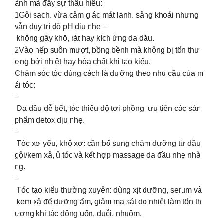
ành mà đầy sự thấu hiểu:
1️Gội sạch, vừa cảm giác mát lạnh, sảng khoái nhưng
vẫn duy trì độ pH dịu nhẹ –
không gây khô, rát hay kích ứng da đầu.
2️Vào nếp suôn mượt, bồng bềnh mà không bị tổn thư
ơng bởi nhiệt hay hóa chất khi tạo kiểu.
Chăm sóc tóc đúng cách là dưỡng theo nhu cầu của m
ái tóc:
–
Da dầu dễ bết, tóc thiếu độ tơi phồng: ưu tiên các sản
phẩm detox dịu nhẹ.
–
Tóc xơ yếu, khô xơ: cần bổ sung chăm dưỡng từ dầu
gội/kem xả, ủ tóc và kết hợp massage da đầu nhẹ nhà
ng.
–
Tóc tạo kiểu thường xuyên: dùng xịt dưỡng, serum và
kem xả để dưỡng ẩm, giảm ma sát do nhiệt làm tổn th
ương khi tác động uốn, duỗi, nhuộm.