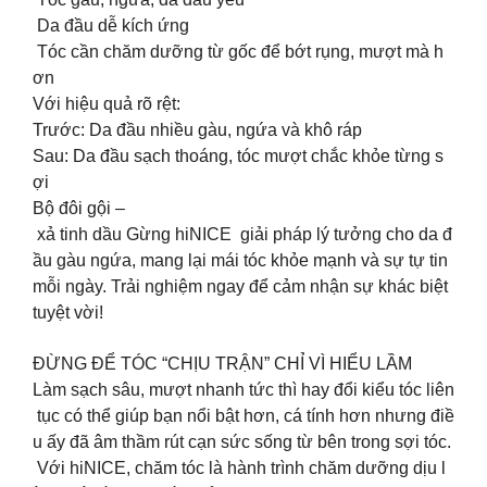
️ Da đầu dễ kích ứng
️ Tóc cần chăm dưỡng từ gốc để bớt rụng, mượt mà h
ơn
Với hiệu quả rõ rệt:
Trước: Da đầu nhiều gàu, ngứa và khô ráp
Sau: Da đầu sạch thoáng, tóc mượt chắc khỏe từng s
ợi
Bộ đôi gội –
xả tinh dầu Gừng hiNICE giải pháp lý tưởng cho da đ
ầu gàu ngứa, mang lại mái tóc khỏe mạnh và sự tự tin
mỗi ngày. Trải nghiệm ngay để cảm nhận sự khác biệt
tuyệt vời!
ĐỪNG ĐỂ TÓC “CHỊU TRẬN” CHỈ VÌ HIỂU LẦM
Làm sạch sâu, mượt nhanh tức thì hay đổi kiểu tóc liên
tục có thể giúp bạn nổi bật hơn, cá tính hơn nhưng điề
u ấy đã âm thầm rút cạn sức sống từ bên trong sợi tóc.
Với hiNICE, chăm tóc là hành trình chăm dưỡng dịu l