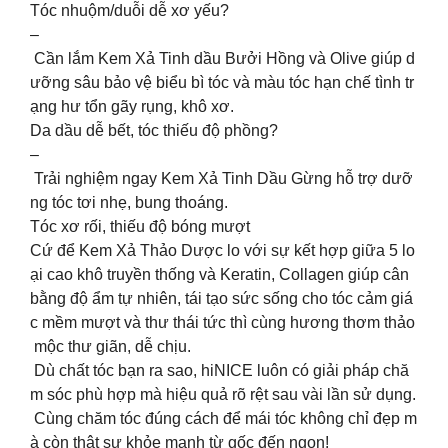
Tóc nhuộm/duỗi dễ xơ yếu?
–
Cần lắm Kem Xả Tinh dầu Bưởi Hồng và Olive giúp d
ưỡng sâu bảo vệ biểu bì tóc và màu tóc hạn chế tình tr
ạng hư tổn gãy rụng, khô xơ.
Da dầu dễ bết, tóc thiếu độ phồng?
–
Trải nghiệm ngay Kem Xả Tinh Dầu Gừng hỗ trợ dưỡ
ng tóc tơi nhẹ, bung thoáng.
Tóc xơ rối, thiếu độ bóng mượt
Cứ để Kem Xả Thảo Dược lo với sự kết hợp giữa 5 lo
ại cao khô truyền thống và Keratin, Collagen giúp cân
bằng độ ẩm tự nhiên, tái tạo sức sống cho tóc cảm giá
c mềm mượt và thư thái tức thì cùng hương thơm thảo
mộc thư giãn, dễ chịu.
Dù chất tóc bạn ra sao, hiNICE luôn có giải pháp chă
m sóc phù hợp mà hiệu quả rõ rệt sau vài lần sử dụng.
Cùng chăm tóc đúng cách để mái tóc không chỉ đẹp m
à còn thật sự khỏe mạnh từ gốc đến ngọn!