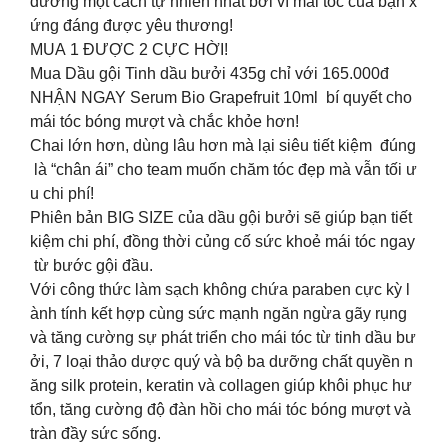
dưỡng một cách tự nhiên nhất bởi vì mái tóc của bạn x
ứng đáng được yêu thương!
️MUA 1 ĐƯỢC 2 CỰC HỜI!
Mua Dầu gội Tinh dầu bưởi 435g chỉ với 165.000đ
️NHẬN NGAY Serum Bio Grapefruit 10ml bí quyết cho
mái tóc bóng mượt và chắc khỏe hơn!
Chai lớn hơn, dùng lâu hơn mà lại siêu tiết kiệm đúng
là “chân ái” cho team muốn chăm tóc đẹp mà vẫn tối ư
u chi phí!
Phiên bản BIG SIZE của dầu gội bưởi sẽ giúp bạn tiết
kiệm chi phí, đồng thời củng cố sức khoẻ mái tóc ngay
từ bước gội đầu.
Với công thức làm sạch không chứa paraben cực kỳ l
ành tính kết hợp cùng sức mạnh ngăn ngừa gãy rụng
và tăng cường sự phát triển cho mái tóc từ tinh dầu bư
ởi, 7 loại thảo dược quý và bộ ba dưỡng chất quyền n
ăng silk protein, keratin và collagen giúp khôi phục hư
tổn, tăng cường độ đàn hồi cho mái tóc bóng mượt và
tràn đầy sức sống.