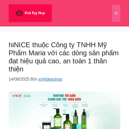
Chuyển
đến
Menu
nội
dung
hiNICE thuộc Công ty TNHH Mỹ
Phẩm Maria với các dòng sản phẩm
đạt hiệu quả cao, an toàn 1 thân
thiện
14/08/2025
Bởi
xinhdepshop