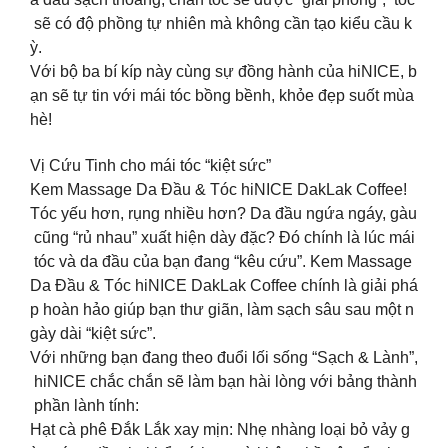
sẽ có độ phồng tự nhiên mà không cần tạo kiểu cầu k
ỳ.
Với bộ ba bí kíp này cùng sự đồng hành của hiNICE, b
ạn sẽ tự tin với mái tóc bồng bềnh, khỏe đẹp suốt mùa
hè!
Vị Cứu Tinh cho mái tóc “kiệt sức”
Kem Massage Da Đầu & Tóc hiNICE DakLak Coffee!
Tóc yếu hơn, rụng nhiều hơn? Da đầu ngứa ngáy, gàu
cũng “rủ nhau” xuất hiện dày đặc? Đó chính là lúc mái
tóc và da đầu của bạn đang “kêu cứu”. Kem Massage
Da Đầu & Tóc hiNICE DakLak Coffee chính là giải phá
p hoàn hảo giúp bạn thư giãn, làm sạch sâu sau một n
gày dài “kiệt sức”.
Với những bạn đang theo đuổi lối sống “Sạch & Lành”,
hiNICE chắc chắn sẽ làm bạn hài lòng với bảng thành
phần lành tính:
Hạt cà phê Đắk Lắk xay mịn: Nhẹ nhàng loại bỏ vảy g