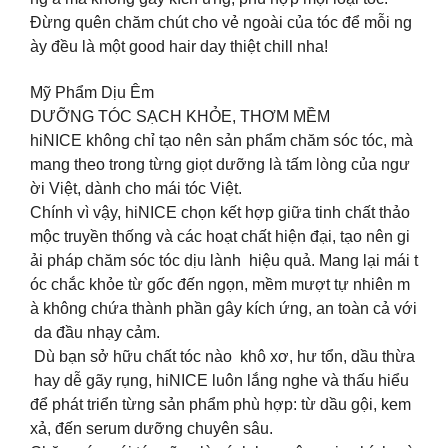
Đừng quên chăm chút cho vẻ ngoài của tóc để mỗi ng
ày đều là một good hair day thiệt chill nha!
Mỹ Phẩm Dịu Êm
DƯỠNG TÓC SẠCH KHỎE, THƠM MỀM
hiNICE không chỉ tạo nên sản phẩm chăm sóc tóc, mà
mang theo trong từng giọt dưỡng là tấm lòng của ngư
ời Việt, dành cho mái tóc Việt.
Chính vì vậy, hiNICE chọn kết hợp giữa tinh chất thảo
mộc truyền thống và các hoạt chất hiện đại, tạo nên gi
ải pháp chăm sóc tóc dịu lành hiệu quả. Mang lại mái t
óc chắc khỏe từ gốc đến ngọn, mềm mượt tự nhiên m
à không chứa thành phần gây kích ứng, an toàn cả với
da đầu nhạy cảm.
Dù bạn sở hữu chất tóc nào khô xơ, hư tổn, dầu thừa
hay dễ gãy rụng, hiNICE luôn lắng nghe và thấu hiểu
để phát triển từng sản phẩm phù hợp: từ dầu gội, kem
xả, đến serum dưỡng chuyên sâu.