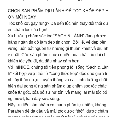
CHỌN SẢN PHẨM DỊU LÀNH ĐỂ TÓC KHỎE ĐẸP H
ƠN MỖI NGÀY
Tóc khô xơ, gãy rụng? Đã đến lúc nên thay đổi thói qu
en chăm tóc của bạn!
Xu hướng chăm sóc tóc “SẠCH & LÀNH” đang được
hàng ngàn tín đồ làm đẹp tin chọn! Bởi lẽ, vẻ đẹp bền
vững luôn bắt nguồn từ những gì thuần khiết và dịu nh
ẹ nhất. Các sản phẩm chứa nhiều hóa chất lâu dài chỉ
khiến tóc yếu đi, da đầu nhạy cảm hơn.
Với hiNICE, chúng tôi tiên phong lối sống “Sạch & Làn
h” kết hợp vượt trội từ “công thức kép” độc đáo giữa ti
nh túy thảo dược truyền thống và các tinh dưỡng chất
hiện đại trong từng sản phẩm giúp chăm sóc tóc chắc
khỏe từ gốc, xóa bỏ sự hư tổn, và mang lại mái tóc bó
ng mượt, tràn đầy sức sống.
Hãy ưu tiên sản phẩm có thành phần tự nhiên, không
Paraben để da đầu và mái tóc được “thở”, được chăm