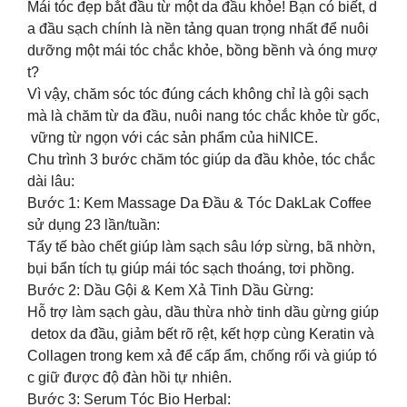
Mái tóc đẹp bắt đầu từ một da đầu khỏe! Bạn có biết, d
a đầu sạch chính là nền tảng quan trọng nhất để nuôi
dưỡng một mái tóc chắc khỏe, bồng bềnh và óng mượ
t?
Vì vậy, chăm sóc tóc đúng cách không chỉ là gội sạch
mà là chăm từ da đầu, nuôi nang tóc chắc khỏe từ gốc,
vững từ ngọn với các sản phẩm của hiNICE.
Chu trình 3 bước chăm tóc giúp da đầu khỏe, tóc chắc
dài lâu:
Bước 1: Kem Massage Da Đầu & Tóc DakLak Coffee
sử dụng 23 lần/tuần:
Tẩy tế bào chết giúp làm sạch sâu lớp sừng, bã nhờn,
bụi bẩn tích tụ giúp mái tóc sạch thoáng, tơi phồng.
Bước 2: Dầu Gội & Kem Xả Tinh Dầu Gừng:
Hỗ trợ làm sạch gàu, dầu thừa nhờ tinh dầu gừng giúp
detox da đầu, giảm bết rõ rệt, kết hợp cùng Keratin và
Collagen trong kem xả để cấp ẩm, chống rối và giúp tó
c giữ được độ đàn hồi tự nhiên.
Bước 3: Serum Tóc Bio Herbal: