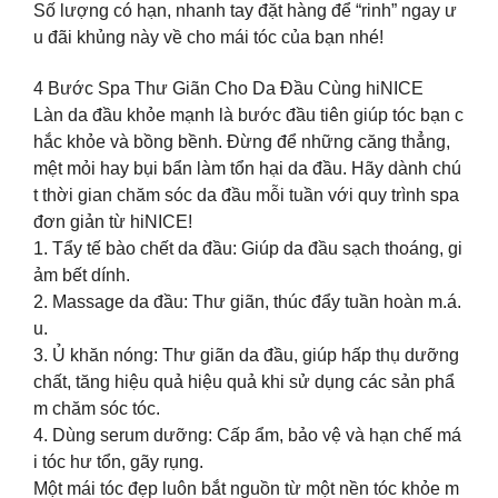
Số lượng có hạn, nhanh tay đặt hàng để “rinh” ngay ư
u đãi khủng này về cho mái tóc của bạn nhé!
4 Bước Spa Thư Giãn Cho Da Đầu Cùng hiNICE
Làn da đầu khỏe mạnh là bước đầu tiên giúp tóc bạn c
hắc khỏe và bồng bềnh. Đừng để những căng thẳng,
mệt mỏi hay bụi bẩn làm tổn hại da đầu. Hãy dành chú
t thời gian chăm sóc da đầu mỗi tuần với quy trình spa
đơn giản từ hiNICE!
1. Tẩy tế bào chết da đầu: Giúp da đầu sạch thoáng, gi
ảm bết dính.
2. Massage da đầu: Thư giãn, thúc đẩy tuần hoàn m.á.
u.
3. Ủ khăn nóng: Thư giãn da đầu, giúp hấp thụ dưỡng
chất, tăng hiệu quả hiệu quả khi sử dụng các sản phẩ
m chăm sóc tóc.
4. Dùng serum dưỡng: Cấp ẩm, bảo vệ và hạn chế má
i tóc hư tổn, gãy rụng.
Một mái tóc đẹp luôn bắt nguồn từ một nền tóc khỏe m