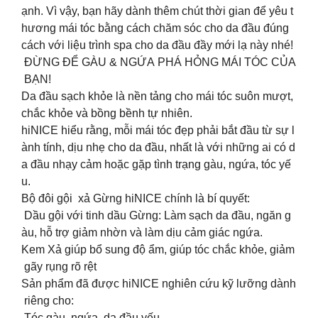
ạnh. Vì vậy, bạn hãy dành thêm chút thời gian để yêu t
hương mái tóc bằng cách chăm sóc cho da đầu đúng
cách với liệu trình spa cho da đầu đầy mới lạ này nhé!
ĐỪNG ĐỂ GÀU & NGỨA PHÁ HỎNG MÁI TÓC CỦA
BẠN!
Da đầu sạch khỏe là nền tảng cho mái tóc suôn mượt,
chắc khỏe và bồng bềnh tự nhiên.
hiNICE hiểu rằng, mỗi mái tóc đẹp phải bắt đầu từ sự l
ành tính, dịu nhẹ cho da đầu, nhất là với những ai có d
a đầu nhạy cảm hoặc gặp tình trạng gàu, ngứa, tóc yế
u.
Bộ đôi gội xả Gừng hiNICE chính là bí quyết:
Dầu gội với tinh dầu Gừng: Làm sạch da đầu, ngăn g
àu, hỗ trợ giảm nhờn và làm dịu cảm giác ngứa.
Kem Xả giúp bổ sung độ ẩm, giúp tóc chắc khỏe, giảm
gãy rụng rõ rệt
Sản phẩm đã được hiNICE nghiên cứu kỹ lưỡng dành
riêng cho:
️ Tóc gàu, ngứa, da đầu yếu