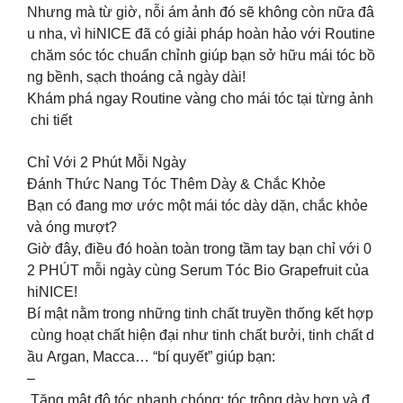
Nhưng mà từ giờ, nỗi ám ảnh đó sẽ không còn nữa đâ
u nha, vì hiNICE đã có giải pháp hoàn hảo với Routine
chăm sóc tóc chuẩn chỉnh giúp bạn sở hữu mái tóc bồ
ng bềnh, sạch thoáng cả ngày dài!
Khám phá ngay Routine vàng cho mái tóc tại từng ảnh
chi tiết
Chỉ Với 2 Phút Mỗi Ngày
Đánh Thức Nang Tóc Thêm Dày & Chắc Khỏe
Bạn có đang mơ ước một mái tóc dày dặn, chắc khỏe
và óng mượt?
Giờ đây, điều đó hoàn toàn trong tầm tay bạn chỉ với 0
2 PHÚT mỗi ngày cùng Serum Tóc Bio Grapefruit của
hiNICE!
Bí mật nằm trong những tinh chất truyền thống kết hợp
cùng hoạt chất hiện đại như tinh chất bưởi, tinh chất d
ầu Argan, Macca… “bí quyết” giúp bạn:
–
Tăng mật độ tóc nhanh chóng: tóc trông dày hơn và đ