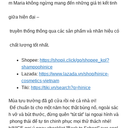
m Maria không ngừng mang đến những giá trị kết tinh
giữa hiện đại –
truyền thống thông qua các sản phẩm và nhãn hiệu có
chất lượng tốt nhất.
Shopee:
https://shopii.click/go/shopee_kol?
shampoohinice
Lazada:
https://www.lazada.vn/shop/hinice-
cosmetics-vietnam
Tiki:
https://tiki.vn/search?q=hinice
Mùa tựu trường đã gõ cửa rồi nè cả nhà ơi!
Để chuẩn bị cho một năm học thật bùng nổ, ngoài sác
h vở và bút thước, đừng quên “tút tát” lại ngoại hình và
phong thái để tự tin chinh phục mọi thử thách nhé!