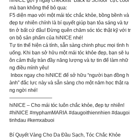
hiNICE gợi ý ngay checklist “Back to School” cực cool
mà bạn không thể bỏ qua:
F5 diện mạo với một mái tóc chắc khỏe, bồng bềnh và
đẹp tự nhiên chính là bí quyết giúp bạn tỏa sáng và tự
tin ở bất cứ đâu! Đừng quên chăm sóc tóc thật kỹ với tr
ọn bộ sản phẩm của hiNICE nhé!
Tự tin thể hiện cá tính, sẵn sàng chinh phục mọi tình h
uống. Khi bạn sở hữu một mái tóc khỏe đẹp, bạn sẽ lu
ôn cảm thấy tràn đầy năng lượng và tự tin để làm nhữ
ng điều mình yêu!
Inbox ngay cho hiNICE để sở hữu “người bạn đồng h
ành” đắc lực này và sẵn sàng cho một năm học thật rạ
ng ngời nhé!
————————–
hiNICE – Cho mái tóc luôn chắc khỏe, đẹp tự nhiên!
#hiNICE #myphamMARIA #daugoithiennhien #daugoi
tinhdau #kemxabuoi
Bí Quyết Vàng Cho Da Đầu Sạch, Tóc Chắc Khỏe