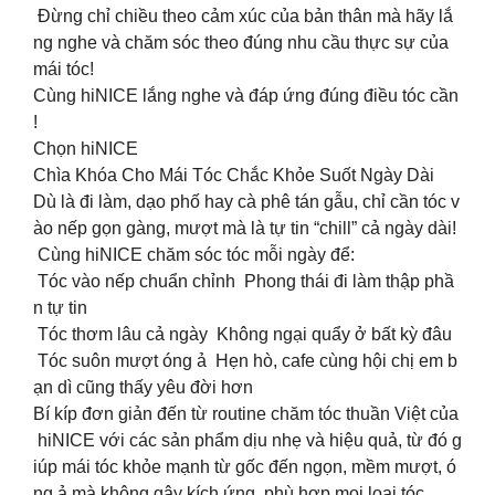
Đừng chỉ chiều theo cảm xúc của bản thân mà hãy lắ
ng nghe và chăm sóc theo đúng nhu cầu thực sự của
mái tóc!
Cùng hiNICE lắng nghe và đáp ứng đúng điều tóc cần
!
Chọn hiNICE
Chìa Khóa Cho Mái Tóc Chắc Khỏe Suốt Ngày Dài
Dù là đi làm, dạo phố hay cà phê tán gẫu, chỉ cần tóc v
ào nếp gọn gàng, mượt mà là tự tin “chill” cả ngày dài!
Cùng hiNICE chăm sóc tóc mỗi ngày để:
Tóc vào nếp chuẩn chỉnh Phong thái đi làm thập phầ
n tự tin
Tóc thơm lâu cả ngày Không ngại quẩy ở bất kỳ đâu
Tóc suôn mượt óng ả Hẹn hò, cafe cùng hội chị em b
ạn dì cũng thấy yêu đời hơn
Bí kíp đơn giản đến từ routine chăm tóc thuần Việt của
hiNICE với các sản phẩm dịu nhẹ và hiệu quả, từ đó g
iúp mái tóc khỏe mạnh từ gốc đến ngọn, mềm mượt, ó
ng ả mà không gây kích ứng, phù hợp mọi loại tóc.