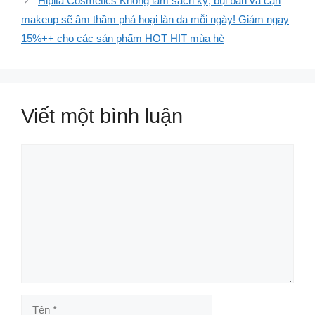
Hipita Cosmetics Không làm sạch kỹ, bụi bẩn và cặn
makeup sẽ âm thầm phá hoại làn da mỗi ngày! Giảm ngay
15%++ cho các sản phẩm HOT HIT mùa hè
Viết một bình luận
Bình
luận
Tên