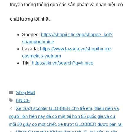
truyền thống thông qua các sản phẩm và nhãn hiệu có
chất lượng tốt nhất.
Shopee:
https://shopii.click/go/shopee_kol?
shampoohinice
Lazada:
https://www.lazada.vn/shop/hinice-
cosmetics-vietnam
Tiki:
https://tiki.vn/search?q=hinice
Danh
Shop Mall
mục
Thẻ
hiNICE
Xe trượt scooter GLOBBER cho trẻ em, thiếu niên và
người lớn hiện nay đã có mặt tại hơn 85 quốc gia và cứ
mỗi 30 giây có một chiếc xe trượt GLOBBER được bán ra!