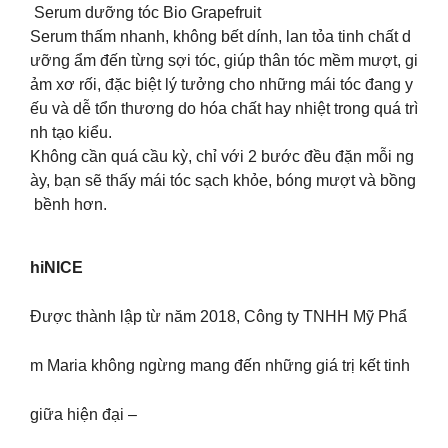
Serum dưỡng tóc Bio Grapefruit
Serum thấm nhanh, không bết dính, lan tỏa tinh chất d
ưỡng ẩm đến từng sợi tóc, giúp thân tóc mềm mượt, gi
ảm xơ rối, đặc biệt lý tưởng cho những mái tóc đang y
ếu và dễ tổn thương do hóa chất hay nhiệt trong quá trì
nh tạo kiểu.
Không cần quá cầu kỳ, chỉ với 2 bước đều đặn mỗi ng
ày, bạn sẽ thấy mái tóc sạch khỏe, bóng mượt và bồng
bềnh hơn.
hiNICE
Được thành lập từ năm 2018, Công ty TNHH Mỹ Phẩ
m Maria không ngừng mang đến những giá trị kết tinh
giữa hiện đại –