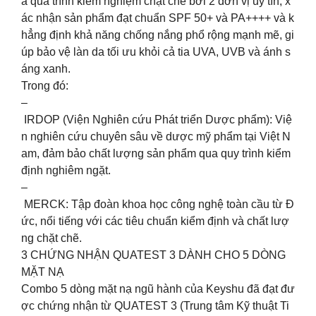
a quá trình kiểm nghiệm chặt chẽ bởi 2 đơn vị uy tín, x
ác nhận sản phẩm đạt chuẩn SPF 50+ và PA++++ và k
hẳng định khả năng chống nắng phổ rộng mạnh mẽ, gi
úp bảo vệ làn da tối ưu khỏi cả tia UVA, UVB và ánh s
áng xanh.
Trong đó:
–
IRDOP (Viện Nghiên cứu Phát triển Dược phẩm): Việ
n nghiên cứu chuyên sâu về dược mỹ phẩm tại Việt N
am, đảm bảo chất lượng sản phẩm qua quy trình kiểm
định nghiêm ngặt.
–
MERCK: Tập đoàn khoa học công nghệ toàn cầu từ Đ
ức, nổi tiếng với các tiêu chuẩn kiểm định và chất lượ
ng chặt chẽ.
3️ CHỨNG NHẬN QUATEST 3 DÀNH CHO 5 DÒNG
MẶT NẠ
Combo 5 dòng mặt nạ ngũ hành của Keyshu đã đạt đư
ợc chứng nhận từ QUATEST 3 (Trung tâm Kỹ thuật Ti