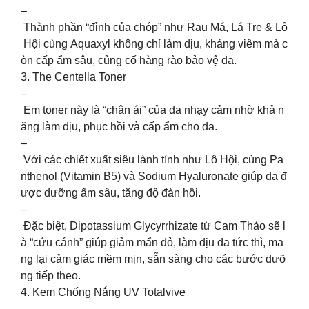
–
Thành phần “đỉnh của chóp” như Rau Má, Lá Tre & Lô
Hội cùng Aquaxyl không chỉ làm dịu, kháng viêm mà c
òn cấp ẩm sâu, củng cố hàng rào bảo vệ da.
3. The Centella Toner
–
Em toner này là “chân ái” của da nhạy cảm nhờ khả n
ăng làm dịu, phục hồi và cấp ẩm cho da.
–
Với các chiết xuất siêu lành tính như Lô Hội, cùng Pa
nthenol (Vitamin B5) và Sodium Hyaluronate giúp da đ
ược dưỡng ẩm sâu, tăng độ đàn hồi.
–
Đặc biệt, Dipotassium Glycyrrhizate từ Cam Thảo sẽ l
à “cứu cánh” giúp giảm mẩn đỏ, làm dịu da tức thì, ma
ng lại cảm giác mềm mịn, sẵn sàng cho các bước dưỡ
ng tiếp theo.
4. Kem Chống Nắng UV Totalvive
–