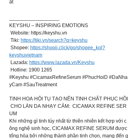
ất
__________________
KEYSHU – INSPIRING EMOTIONS
Website: https://keyshu.vn
️ Tiki:
https://tiki.vn/search?q=keyshu
Shopee:
https://shopii.click/go/shopee_kol?
keyshuvietnam
Lazada:
https://www.lazada.vn/Keyshu
Hotline: 1900 1265
#Keyshu #CicamaxRefineSerum #PhucHoiD #DaNha
yCam #SauTreatment
TINH HOA HỘI TỤ TẠO NÊN TINH CHẤT PHỤC HỒI
CHO LÀN DA NHẠY CẢM: CICAMAX REFINE SER
UM
Khi những gì tinh túy nhất từ thiên nhiên kết hợp với c
ông nghệ sinh học, CICAMAX REFINE SERUM được
tổng hòa bởi những thành phần tinh chọn, mang đến g