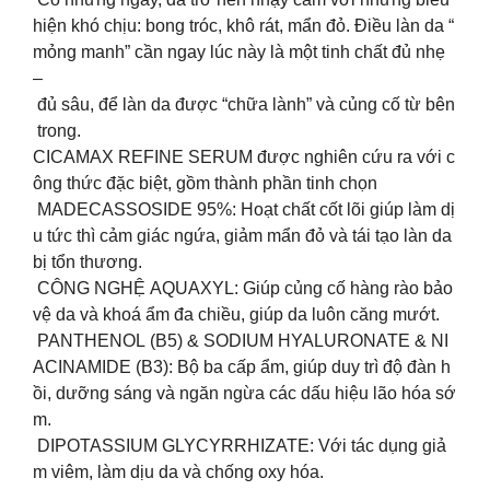
hiện khó chịu: bong tróc, khô rát, mẩn đỏ. Điều làn da “
mỏng manh” cần ngay lúc này là một tinh chất đủ nhẹ
–
đủ sâu, để làn da được “chữa lành” và củng cố từ bên
trong.
CICAMAX REFINE SERUM được nghiên cứu ra với c
ông thức đặc biệt, gồm thành phần tinh chọn
MADECASSOSIDE 95%: Hoạt chất cốt lõi giúp làm dị
u tức thì cảm giác ngứa, giảm mẩn đỏ và tái tạo làn da
bị tổn thương.
CÔNG NGHỆ AQUAXYL: Giúp củng cố hàng rào bảo
vệ da và khoá ẩm đa chiều, giúp da luôn căng mướt.
PANTHENOL (B5) & SODIUM HYALURONATE & NI
ACINAMIDE (B3): Bộ ba cấp ẩm, giúp duy trì độ đàn h
ồi, dưỡng sáng và ngăn ngừa các dấu hiệu lão hóa sớ
m.
DIPOTASSIUM GLYCYRRHIZATE: Với tác dụng giả
m viêm, làm dịu da và chống oxy hóa.