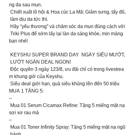
ng da sau mụn.
️ Chiết xuất lô hội & Hoa cúc La Mã: Giảm sưng, tấy đỏ,
làm dịu da tức thì.
Hãy “yêu thương” và chăm sóc da mụn đúng cách với
Triki Plus để sớm lấy lại làn da sáng khỏe, mịn màng
bạn nhé!
KEYSHU SUPER BRAND DAY NGÀY SIÊU MƯỚT,
LƯỚT NGÀN DEAL NGON!
Độc quyền 3 ngày 123/8, ưu đãi chỉ có trong livestrea
m khung giờ của Keyshu.
Siêu deal giới hạn, quà siêu khủng lên đến 50 triệu
MUA 1 TẶNG 5:
–
Mua 01 Serum Cicamax Refine: Tặng 5 miếng mặt nạ
sợi xơ rau má
–
Mua 01 Toner Infinity Spray: Tặng 5 miếng mặt nạ ngũ
hành