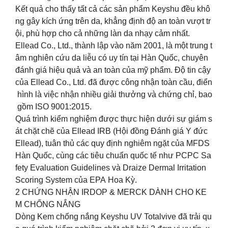
Kết quả cho thấy tất cả các sản phẩm Keyshu đều khô
ng gây kích ứng trên da, khẳng định độ an toàn vượt tr
ội, phù hợp cho cả những làn da nhạy cảm nhất.
Ellead Co., Ltd., thành lập vào năm 2001, là một trung t
âm nghiên cứu da liễu có uy tín tại Hàn Quốc, chuyên
đánh giá hiệu quả và an toàn của mỹ phẩm. Độ tin cậy
của Ellead Co., Ltd. đã được công nhận toàn cầu, điển
hình là việc nhận nhiều giải thưởng và chứng chỉ, bao
gồm ISO 9001:2015.
Quá trình kiểm nghiệm được thực hiện dưới sự giám s
át chặt chẽ của Ellead IRB (Hội đồng Đánh giá Y đức
Ellead), tuân thủ các quy định nghiêm ngặt của MFDS
Hàn Quốc, cùng các tiêu chuẩn quốc tế như PCPC Sa
fety Evaluation Guidelines và Draize Dermal Irritation
Scoring System của EPA Hoa Kỳ.
2️ CHỨNG NHẬN IRDOP & MERCK DÀNH CHO KE
M CHỐNG NẮNG
Dòng Kem chống nắng Keyshu UV Totalvive đã trải qu