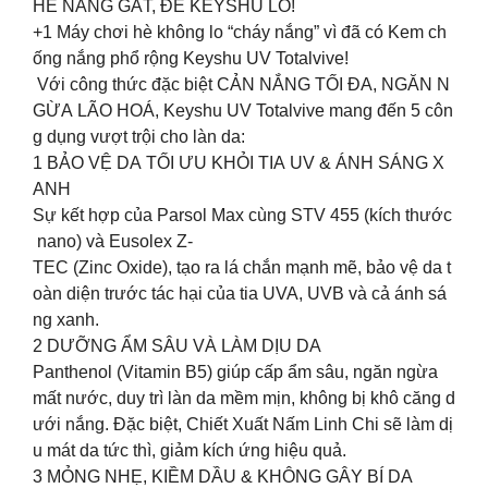
HÈ NẮNG GẮT, ĐỂ KEYSHU LO! ️
+1 Máy chơi hè không lo “cháy nắng” vì đã có Kem ch
ống nắng phổ rộng Keyshu UV Totalvive!
️ Với công thức đặc biệt CẢN NẮNG TỐI ĐA, NGĂN N
GỪA LÃO HOÁ, Keyshu UV Totalvive mang đến 5 côn
g dụng vượt trội cho làn da:
1️ BẢO VỆ DA TỐI ƯU KHỎI TIA UV & ÁNH SÁNG X
ANH
Sự kết hợp của Parsol Max cùng STV 455 (kích thước
nano) và Eusolex Z-
TEC (Zinc Oxide), tạo ra lá chắn mạnh mẽ, bảo vệ da t
oàn diện trước tác hại của tia UVA, UVB và cả ánh sá
ng xanh.
2️ DƯỠNG ẨM SÂU VÀ LÀM DỊU DA
Panthenol (Vitamin B5) giúp cấp ẩm sâu, ngăn ngừa
mất nước, duy trì làn da mềm mịn, không bị khô căng d
ưới nắng. Đặc biệt, Chiết Xuất Nấm Linh Chi sẽ làm dị
u mát da tức thì, giảm kích ứng hiệu quả.
3️ MỎNG NHẸ, KIỀM DẦU & KHÔNG GÂY BÍ DA