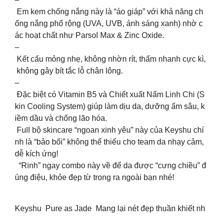
Em kem chống nắng này là “áo giáp” với khả năng ch
ống nắng phổ rộng (UVA, UVB, ánh sáng xanh) nhờ c
ác hoạt chất như Parsol Max & Zinc Oxide.
–
Kết cấu mỏng nhẹ, không nhờn rít, thấm nhanh cực kì,
không gây bít tắc lỗ chân lông.
–
Đặc biệt có Vitamin B5 và Chiết xuất Nấm Linh Chi (S
kin Cooling System) giúp làm dịu da, dưỡng ẩm sâu, k
iềm dầu và chống lão hóa.
Full bộ skincare “ngoan xinh yêu” này của Keyshu chí
nh là “bảo bối” không thể thiếu cho team da nhạy cảm,
dễ kích ứng!
“Rinh” ngay combo này về để da được “cưng chiều” đ
úng điệu, khỏe đẹp từ trong ra ngoài bạn nhé!
Keyshu Pure as Jade Mang lại nét đẹp thuần khiết nh