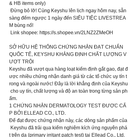
& HB items only)
Đừng bỏ lỡ! Cùng Keyshu lên lịch ngay hôm nay, sẵn
sàng đếm ngược 1 ngày đến SIÊU TIỆC LIVESTREA
M bùng nổ!
Link shopee: https://s.shopee.vn/2LNZ2ZMeOH
SỞ HỮU HỆ THỐNG CHỨNG NHẬN ĐẠT CHUẨN
QUỐC TẾ, KEYSHU KHẲNG ĐỊNH CHẤT LƯỢNG V
ƯỢT TRỘI
Keyshu đã vượt qua hàng loạt kiểm định gắt gao, đạt đ
ược nhiều chứng nhận danh giá từ các tổ chức uy tín t
rong và ngoài nước! Đây là lời khẳng định của Keyshu
cho uy tín, chất lượng và độ an toàn trong từng sản ph
ẩm.
1️ CHỨNG NHẬN DERMATOLOGY TEST ĐƯỢC CẤ
P BỞI ELLEAD CO., LTD.
Để đạt được chứng nhận này, các dòng sản phẩm của
Keyshu đã trải qua kiểm nghiệm kích ứng nguyên phá
t trên da (primary irritant patch test) tại Ellead Co., Ltd.