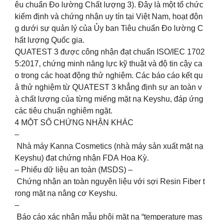
êu chuẩn Đo lường Chất lượng 3). Đây là một tổ chức
kiểm định và chứng nhận uy tín tại Việt Nam, hoạt độn
g dưới sự quản lý của Ủy ban Tiêu chuẩn Đo lường C
hất lượng Quốc gia.
QUATEST 3 được công nhận đạt chuẩn ISO/IEC 1702
5:2017, chứng minh năng lực kỹ thuật và độ tin cậy ca
o trong các hoạt động thử nghiệm. Các báo cáo kết qu
ả thử nghiệm từ QUATEST 3 khẳng định sự an toàn v
à chất lượng của từng miếng mặt nạ Keyshu, đáp ứng
các tiêu chuẩn nghiêm ngặt.
4️ MỘT SỐ CHỨNG NHẬN KHÁC
–
Nhà máy Kanna Cosmetics (nhà máy sản xuất mặt nạ
Keyshu) đạt chứng nhận FDA Hoa Kỳ.
– Phiếu dữ liệu an toàn (MSDS) –
Chứng nhận an toàn nguyên liệu với sợi Resin Fiber t
rong mặt nạ nâng cơ Keyshu.
–
Báo cáo xác nhận mẫu phôi mặt nạ “temperature mas