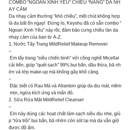
COMBO “NGOAN XINH YÊU” CHIỀU “NÀNG” DA NH
ẠY CẢM
Da nhạy cảm thường “khó chiều”, một chút không hợp
là da bất ổn ngay! Đừng lo, Keyshu đã có sẵn combo “
Ngoan Xinh Yêu” này rồi, đảm bảo cưng chiều làn da
nhạy cảm của bạn từ A-Z.
1. Nước Tẩy Trang MildRelief Makeup Remover
–
Em tẩy trang “siêu chiến binh” với công nghệ Micellar
cải tiến, giúp “quét sạch” 99% bụi bẩn, dầu thừa, bã nh
ờn và lớp make-up mà không gây khô căng.
–
Đặc biệt có Rau Má và Allantoin giúp da dịu mát, mềm
mịn, ngừa kích ứng và mẩn đỏ.
2. Sữa Rửa Mặt MildRelief Cleanser
–
Em này dùng các hoạt chất làm sạch siêu dịu nhẹ, giú
p “rửa trôi” bụi bẩn, bã nhờn còn sót lại mà da vẫn giữ
được độ ẩm.