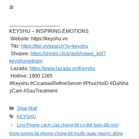
ất
__________________
KEYSHU – INSPIRING EMOTIONS
Website: https://keyshu.vn
️ Tiki:
https://tiki.vn/search?q=keyshu
Shopee:
https://shopii.click/go/shopee_kol?
keyshuvietnam
Lazada:
https://www.lazada.vn/Keyshu
Hotline: 1900 1265
#Keyshu #CicamaxRefineSerum #PhucHoiD #DaNha
yCam #SauTreatment
Danh
Shop Mall
mục
Thẻ
KEYSHU
Levi Phong cách của chúng tôi có thể luôn đổi mới
trong tương lai nhưng chúng tôi muốn quay ngược dòng