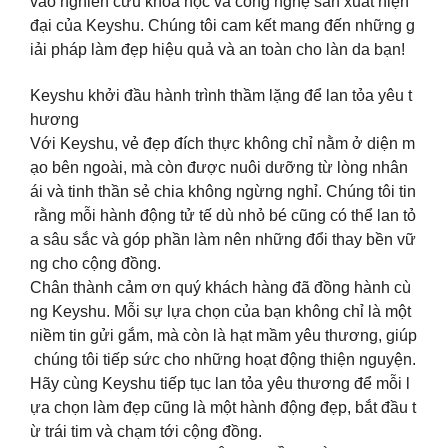
vào nghiên cứu khoa học và công nghệ sản xuất hiện
đại của Keyshu. Chúng tôi cam kết mang đến những g
iải pháp làm đẹp hiệu quả và an toàn cho làn da bạn!
Keyshu khởi đầu hành trình thầm lặng để lan tỏa yêu t
hương ️
Với Keyshu, vẻ đẹp đích thực không chỉ nằm ở diện m
ạo bên ngoài, mà còn được nuôi dưỡng từ lòng nhân
ái và tinh thần sẻ chia không ngừng nghỉ. Chúng tôi tin
rằng mỗi hành động tử tế dù nhỏ bé cũng có thể lan tỏ
a sâu sắc và góp phần làm nên những đổi thay bền vữ
ng cho cộng đồng.
Chân thành cảm ơn quý khách hàng đã đồng hành cù
ng Keyshu. Mỗi sự lựa chọn của bạn không chỉ là một
niềm tin gửi gắm, mà còn là hạt mầm yêu thương, giúp
chúng tôi tiếp sức cho những hoạt động thiện nguyện.
Hãy cùng Keyshu tiếp tục lan tỏa yêu thương để mỗi l
ựa chọn làm đẹp cũng là một hành động đẹp, bắt đầu t
ừ trái tim và chạm tới cộng đồng.