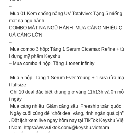
–
Mua 01 Kem chống nắng UV Totalvive: Tặng 5 miếng
mặt nạ ngũ hành
COMBO MẶT NẠ NGŨ HÀNH MUA CÀNG NHIỀU Q
UÀ CÀNG LỚN
–
Mua combo 3 hộp: Tặng 1 Serum Cicamax Refine + tú
i đựng mỹ phẩm Keyshu
– Mua combo 4 hộp: Tặng 1 toner Infinity
–
Mua 5 hộp: Tặng 1 Serum Ever Young + 1 sữa rửa mặ
t fullsize
Chỉ 10 deal đặc biệt khung giờ vàng 11h13h và 0h mỗ
i ngày
Mua càng nhiều Giảm càng sâu Freeship toàn quốc
Ngày cuối cùng để “chốt deal vàng, rinh ngàn quà xịn”
. Đặt lịch xem live ngay hôm nay tại TikTok Keyshu Việ
t Nam: https://www.tiktok.com/@keyshu.vietnam ️