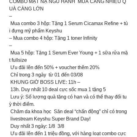
COMBO MẶT NẠ NGŨ HÀNH MUA CÀNG NHIỀU Q
UÀ CÀNG LỚN
–
Mua combo 3 hộp: Tặng 1 Serum Cicamax Refine + tú
i đựng mỹ phẩm Keyshu
– Mua combo 4 hộp: Tặng 1 toner Infinity
–
Mua 5 hộp: Tặng 1 Serum Ever Young + 1 sữa rửa mặ
t fullsize
Ưu đãi lên đến 50% + voucher thêm 20%
Chỉ trong 3 ngày từ 01 đến 03/08
KHUNG GIỜ BOSS LIVE: 11h –
13h. Duy nhất 10 deal cực sốc mua 1 tặng 5
Lưu ý: Số lượng quà tặng có hạn và có thể thay đổi tu
ỳ thời điểm.
Chăm da khoa học Săn deal “chấn động” chỉ có trong
livestream Keyshu Super Brand Day!
Duy nhất 3 ngày: 1/8 3/8
Ưu đãi lên đến 1 triệu đồng, với hàng loạt combo cực