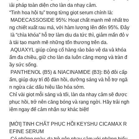
iải pháp toàn diện cho làn da nhạy cảm.
“Tinh hoa hội tụ” trong từng giọt serum chính là:
MADECASSOSIDE 95%: Hoạt chất mạnh mẽ nhất tro
ng chiết xuất rau má, với hàm lượng lên đến 95%. Đây
là “chìa khóa” hỗ trợ làm dịu da tức thì, giảm mẩn đỏ v
à tái tạo mạnh mẽ những tổn thương trên da.
AQUAXYL giúp củng cố hàng rào bảo vệ da và khóa
ẩm đa chiều, giữ cho làn da luôn căng mọng và tràn đ
ầy sức sống.
PANTHENOL (B5) & NIACINAMIDE (B3): Bộ đôi cấp
ẩm, giúp duy trì độ đàn hồi, dưỡng sáng và hỗ trợ ngă
n ngừa các dấu hiệu lão hóa sớm.
Chỉ vài giọt mỗi sáng và tối, làn da nhạy cảm sẽ được
phục hồi, trở nên căng bóng và rạng ngời. Hãy trải ngh
iệm ngay để cảm nhận sự khác biệt!
[MỚI] TINH CHẤT PHỤC HỒI KEYSHU CICAMAX R
EFINE SERUM
Có những ngày, da trở nên nhạy cảm với những biểu