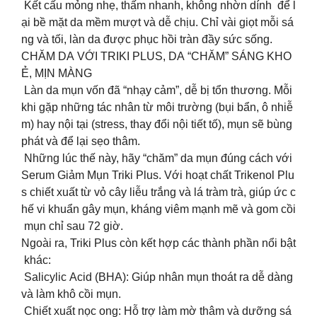
Kết cấu mỏng nhẹ, thấm nhanh, không nhờn dính để l
ại bề mặt da mềm mượt và dễ chịu. Chỉ vài giọt mỗi sá
ng và tối, làn da được phục hồi tràn đầy sức sống.
CHĂM DA VỚI TRIKI PLUS, DA “CHĂM” SÁNG KHO
Ẻ, MỊN MÀNG
Làn da mụn vốn đã “nhạy cảm”, dễ bị tổn thương. Mỗi
khi gặp những tác nhân từ môi trường (bụi bẩn, ô nhiễ
m) hay nội tại (stress, thay đổi nội tiết tố), mụn sẽ bùng
phát và để lại sẹo thâm.
Những lúc thế này, hãy “chăm” da mụn đúng cách với
Serum Giảm Mụn Triki Plus. Với hoạt chất Trikenol Plu
s chiết xuất từ vỏ cây liễu trắng và lá tràm trà, giúp ức c
hế vi khuẩn gây mụn, kháng viêm mạnh mẽ và gom cồi
mụn chỉ sau 72 giờ. ️
Ngoài ra, Triki Plus còn kết hợp các thành phần nổi bật
khác:
️ Salicylic Acid (BHA): Giúp nhân mụn thoát ra dễ dàng
và làm khô cồi mụn.
️ Chiết xuất nọc ong: Hỗ trợ làm mờ thâm và dưỡng sá