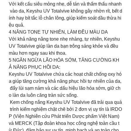
Với kết cấu siêu mỏng nhẹ, dễ tán và thẩm thấu nhanh
vào da, Keyshu UV Totalvive không gây nhờn rít, bết d
ính hay bít tắc lỗ chân lông, giúp kiểm soát dầu thừa hi
ệu quả.
4️ NÂNG TONE TỰ NHIÊN, LÀM ĐỀU MÀU DA
Với khả năng nâng tone nhẹ nhàng, tự nhiên, Keyshu
UV Totalvive giúp làn da bạn trông sáng khỏe và đều
màu hơn ngay sau khi thoa.
5️ NGĂN NGỪA LÃO HÓA SỚM, TĂNG CƯỜNG KH
Ả NĂNG PHỤC HỒI DA:
Keyshu UV Totalvive chứa các hoạt chất chống oxy hó
a giúp tăng cường khả năng phục hồi tự nhiên của da,
đẩy lùi sạm nám và các dấu hiệu lão hóa sớm, giữ ch
o làn da luôn căng tràn sức sống.
Kem chống nắng Keyshu UV Totalvive đã trải qua quá
trình kiểm nghiệm chặt chẽ bởi 2 đơn vị uy tín là IRDO
P (Viện Nghiên cứu Phát triển Dược phẩm Việt Nam)
và MERCK (Tập đoàn khoa học công nghệ toàn cầu t
ừ Đức), đảm bảo sự uy tín, minh bạch và an toàn cho