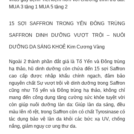
MUA 3 tặng 1 MUA 5 tặng 2
15 SỢI SAFFRON TRONG YẾN ĐÔNG TRÙNG
SAFFRON DINH DƯỠNG VƯỢT TRỘI – NUÔI
DƯỠNG DA SÁNG KHOẺ Kim Cương Vàng
Ngoài 2 thành phần đắt giá là Tổ Yến và Đông trùng
hạ thảo, hũ dinh dưỡng còn chứa đến 15 sợi Saffron
cao cấp được nhập khẩu chính ngạch, đảm bảo
nguyên chất Sự vượt trội về dinh dưỡng trong Saffron
cũng như Tổ yến và Đông trùng hạ thảo, không chỉ
mang đến công dụng tăng cường sức khỏe tuyệt vời
còn giúp nuôi dưỡng làn da: Giúp làn da sáng, đều
màu lên rõ rệt, trong Saffron còn có chất Tyrosinase có
tác dụng bảo vệ làn da khỏi các bức xạ UV, chống
nắng, giảm nguy cơ ung thư da.