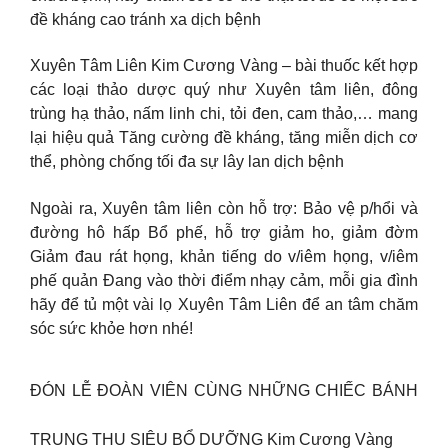
đề kháng cao tránh xa dịch bệnh
Xuyên Tâm Liên Kim Cương Vàng – bài thuốc kết hợp
các loại thảo dược quý như Xuyên tâm liên, đông
trùng hạ thảo, nấm linh chi, tỏi đen, cam thảo,… mang
lại hiệu quả Tăng cường đề kháng, tăng miễn dịch cơ
thể, phòng chống tối đa sự lây lan dịch bệnh
Ngoài ra, Xuyên tâm liên còn hỗ trợ: Bảo vệ p/hổi và
đường hô hấp Bổ phế, hỗ trợ giảm ho, giảm đờm
Giảm đau rát họng, khản tiếng do v/iêm họng, v/iêm
phế quản Đang vào thời điểm nhạy cảm, mỗi gia đình
hãy để tủ một vài lọ Xuyên Tâm Liên để an tâm chăm
sóc sức khỏe hơn nhé!
ĐÓN LỄ ĐOÀN VIÊN CÙNG NHỮNG CHIẾC BÁNH
TRUNG THU SIÊU BỔ DƯỠNG Kim Cương Vàng