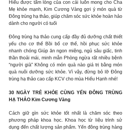
Hiểu được tấm lòng của con cái luôn mong cho Cha
Mẹ khỏe mạnh, Kim Cương Vàng gợi ý món quà từ
Đông trùng hạ thảo, giúp chăm sóc sức khỏe hoàn hảo
dành cho người có tuổi
Đông trùng hạ thảo cung cấp đầy đủ dưỡng chất thiết
yếu cho cơ thể Bồi bổ cơ thể, hồi phục sức khỏe
nhanh chóng Giúp ăn ngon miệng, ngủ sâu giấc, tinh
thần thoải mái, minh mẫn Phòng ngừa rất nhiều bệnh
“người già” Không có món quà nào giá trị bằng món
quà nuôi dưỡng sức khỏe. Vì vậy, đừng bỏ lỡ Đông
trùng hạ thảo cao cấp KCV cho mùa Hiếu Hạnh nhé!
30 NGÀY TRẺ KHỎE CÙNG YẾN ĐÔNG TRÙNG
HẠ THẢO Kim Cương Vàng
Cách giữ gìn sức khỏe tốt nhất là chăm sóc theo
phương pháp khoa học. Khoa học từ liệu trình sử
dụng đến chất lượng sản phẩm. Yến đông trùng hàng