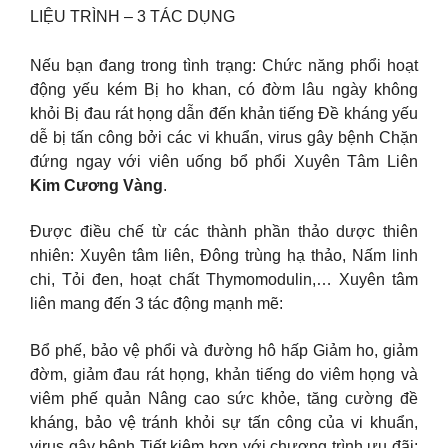
LIỆU TRÌNH – 3 TÁC DỤNG
Nếu bạn đang trong tình trạng: Chức năng phổi hoạt
động yếu kém Bị ho khan, có đờm lâu ngày không
khỏi Bị đau rát họng dẫn đến khản tiếng Đề kháng yếu
dễ bị tấn công bởi các vi khuẩn, virus gây bệnh Chặn
đứng ngay với viên uống bổ phổi Xuyên Tâm Liên
Kim Cương Vàng
.
Được điều chế từ các thành phần thảo dược thiên
nhiên: Xuyên tâm liên, Đông trùng hạ thảo, Nấm linh
chi, Tỏi đen, hoạt chất Thymomodulin,… Xuyên tâm
liên mang đến 3 tác động mạnh mẽ:
Bổ phế, bảo vệ phổi và đường hô hấp Giảm ho, giảm
đờm, giảm đau rát họng, khản tiếng do viêm họng và
viêm phế quản Nâng cao sức khỏe, tăng cường đề
kháng, bảo vệ tránh khỏi sự tấn công của vi khuẩn,
virus gây bệnh Tiết kiệm hơn với chương trình ưu đãi: