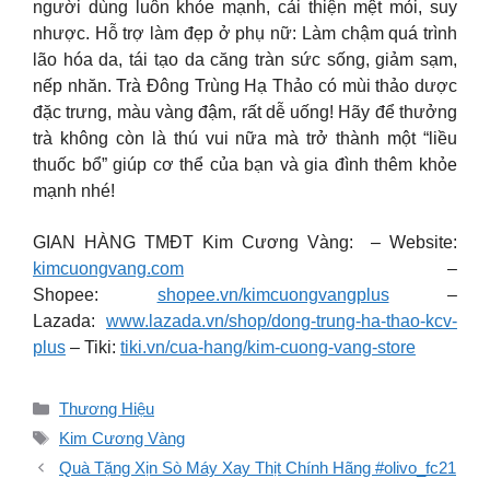
người dùng luôn khỏe mạnh, cải thiện mệt mỏi, suy
nhược. Hỗ trợ làm đẹp ở phụ nữ: Làm chậm quá trình
lão hóa da, tái tạo da căng tràn sức sống, giảm sạm,
nếp nhăn. Trà Đông Trùng Hạ Thảo có mùi thảo dược
đặc trưng, màu vàng đậm, rất dễ uống! Hãy để thưởng
trà không còn là thú vui nữa mà trở thành một “liều
thuốc bổ” giúp cơ thể của bạn và gia đình thêm khỏe
mạnh nhé!
GIAN HÀNG TMĐT Kim Cương Vàng: – Website:
kimcuongvang.com
–
Shopee:
shopee.vn/kimcuongvangplus
–
Lazada:
www.lazada.vn/shop/dong-trung-ha-thao-kcv-
plus
– Tiki:
tiki.vn/cua-hang/kim-cuong-vang-store
Danh
Thương Hiệu
mục
Thẻ
Kim Cương Vàng
Quà Tặng Xịn Sò Máy Xay Thịt Chính Hãng #olivo_fc21