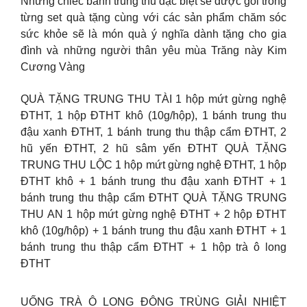
Những chiếc bánh trung thu đặc biệt sẽ được gói trong
từng set quà tặng cùng với các sản phẩm chăm sóc
sức khỏe sẽ là món quà ý nghĩa dành tặng cho gia
đình và những người thân yêu mùa Trăng này Kim
Cương Vàng
QUÀ TẶNG TRUNG THU TÀI 1 hộp mứt gừng nghệ
ĐTHT, 1 hộp ĐTHT khô (10g/hộp), 1 bánh trung thu
đậu xanh ĐTHT, 1 bánh trung thu thập cẩm ĐTHT, 2
hũ yến ĐTHT, 2 hũ sâm yến ĐTHT QUÀ TẶNG
TRUNG THU LỘC 1 hộp mứt gừng nghệ ĐTHT, 1 hộp
ĐTHT khô + 1 bánh trung thu đậu xanh ĐTHT + 1
bánh trung thu thập cẩm ĐTHT QUÀ TẶNG TRUNG
THU AN 1 hộp mứt gừng nghệ ĐTHT + 2 hộp ĐTHT
khô (10g/hộp) + 1 bánh trung thu đậu xanh ĐTHT + 1
bánh trung thu thập cẩm ĐTHT + 1 hộp trà ô long
ĐTHT
UỐNG TRÀ Ô LONG ĐÔNG TRÙNG GIẢI NHIỆT