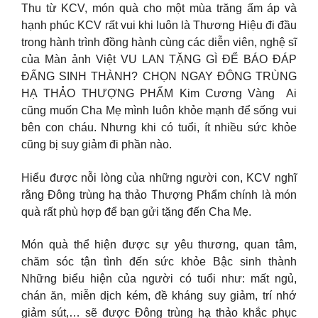
Thu từ KCV, món quà cho một mùa trăng ấm áp và
hạnh phúc KCV rất vui khi luôn là Thương Hiệu đi đầu
trong hành trình đồng hành cùng các diễn viên, nghệ sĩ
của Màn ảnh Việt VU LAN TẶNG GÌ ĐỂ BÁO ĐÁP
ĐẤNG SINH THÀNH? CHỌN NGAY ĐÔNG TRÙNG
HẠ THẢO THƯỢNG PHẨM Kim Cương Vàng Ai
cũng muốn Cha Mẹ mình luôn khỏe mạnh để sống vui
bên con cháu. Nhưng khi có tuổi, ít nhiều sức khỏe
cũng bị suy giảm đi phần nào.
Hiểu được nỗi lòng của những người con, KCV nghĩ
rằng Đông trùng hạ thảo Thượng Phẩm chính là món
quà rất phù hợp để bạn gửi tặng đến Cha Mẹ.
Món quà thể hiện được sự yêu thương, quan tâm,
chăm sóc tận tình đến sức khỏe Bậc sinh thành
Những biểu hiện của người có tuổi như: mất ngủ,
chán ăn, miễn dịch kém, đề kháng suy giảm, trí nhớ
giảm sút,… sẽ được Đông trùng hạ thảo khắc phục