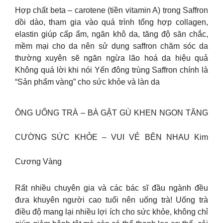
Hợp chất beta – carotene (tiền vitamin A) trong Saffron
dồi dào, tham gia vào quá trình tổng hợp collagen,
elastin giúp cấp ẩm, ngăn khô da, tăng độ săn chắc,
mềm mại cho da nên sử dụng saffron chăm sóc da
thường xuyên sẽ ngăn ngừa lão hoá da hiệu quả
Không quá lời khi nói Yến đông trùng Saffron chính là
“Sản phẩm vàng” cho sức khỏe và làn da
ÔNG UỐNG TRÀ – BÀ GẬT GÙ KHEN NGON TĂNG
CƯỜNG SỨC KHỎE – VUI VẺ BÊN NHAU Kim
Cương Vàng
Rất nhiều chuyên gia và các bác sĩ đầu ngành đều
đưa khuyên người cao tuổi nên uống trà! Uống trà
điều độ mang lại nhiều lợi ích cho sức khỏe, không chỉ