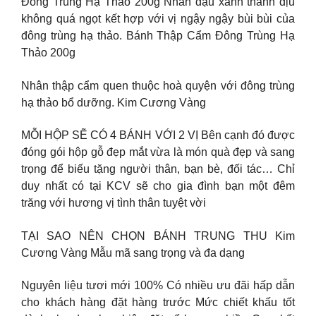
Đông Trùng Hạ Thảo 200g Nhân đậu xanh thanh dịu
không quá ngọt kết hợp với vị ngậy ngậy bùi bùi của
đông trùng hạ thảo. Bánh Thập Cẩm Đông Trùng Hạ
Thảo 200g
Nhân thập cẩm quen thuộc hoà quyện với đông trùng
hạ thảo bổ dưỡng. Kim Cương Vàng
MỖI HỘP SẼ CÓ 4 BÁNH VỚI 2 VỊ Bên cạnh đó được
đóng gói hộp gỗ đẹp mắt vừa là món quà đẹp và sang
trọng để biếu tặng người thân, bạn bè, đối tác… Chỉ
duy nhất có tại KCV sẽ cho gia đình bạn một đêm
trăng với hương vị tình thân tuyệt vời
TẠI SAO NÊN CHỌN BÁNH TRUNG THU Kim
Cương Vàng Mẫu mã sang trọng và đa dạng
Nguyên liệu tươi mới 100% Có nhiều ưu đãi hấp dẫn
cho khách hàng đặt hàng trước Mức chiết khấu tốt