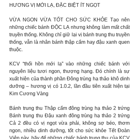
HƯƠNG VỊ MỚI LẠ, ĐẶC BIỆT ÍT NGỌT
VỪA NGON VỪA TỐT CHO SỨC KHỎE Tạo nên
những chiếc bánh ĐỘC LẠ nhưng không làm mất chất
truyền thống. Không chỉ giữ lại vị bánh trung thu truyền
thống, vẫn là nhân bánh thập cẩm hay đậu xanh quen
thuộc.
KCV “thổi hồn mới lạ” vào những chiếc bánh với
nguyên liệu tươi ngon, thượng hạng. Đó chính là sự
xuất hiện của thành phần Đông trùng hạ thảo khô dinh
dưỡng – hương vị có 1.0.2, lần đầu tiên xuất hiện tại
Kim Cương Vàng
Bánh trung thu Thập cẩm đông trùng hạ thảo 2 trứng
Bánh trung thu Đậu xanh đông trùng hạ thảo 2 trứng
Cả 2 đều có vị ngọt vừa phải, không sợ béo, thơm
ngon, nhiều dinh dưỡng, tốt cho sức khỏe Tết Đoàn
Viên này, hãy để những chiếc bánh trung thu của KCV