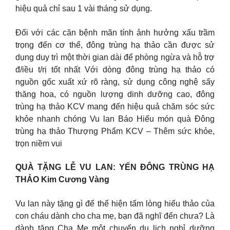
hiệu quả chỉ sau 1 vài tháng sử dụng.
Đối với các căn bệnh mãn tính ảnh hưởng xấu trầm
trọng đến cơ thể, đông trùng hạ thảo cần được sử
dụng duy trì một thời gian dài để phòng ngừa và hỗ trợ
đ/iều t/rị tốt nhất Với dòng đông trùng hạ thảo có
nguồn gốc xuất xứ rõ ràng, sử dụng công nghệ sấy
thăng hoa, có nguồn lượng dinh dưỡng cao, đông
trùng hạ thảo KCV mang đến hiệu quả chăm sóc sức
khỏe nhanh chóng Vu lan Báo Hiếu món quà Đông
trùng hạ thảo Thượng Phẩm KCV – Thêm sức khỏe,
trọn niềm vui
QUÀ TẶNG LỄ VU LAN: YẾN ĐÔNG TRÙNG HẠ
THẢO Kim Cương Vàng
Vu lan này tặng gì để thể hiện tấm lòng hiếu thảo của
con cháu dành cho cha mẹ, bạn đã nghĩ đến chưa? Là
dành tặng Cha Mẹ một chuyến du lịch nghỉ dưỡng