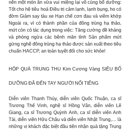
nên một món ăn vừa vui miệng lại vô cùng bổ dưỡng:
Tốt cho hệ tiêu hoá Điều trị cảm lạnh, lạnh bụng, ho có
đờm Giảm say tàu xe Hạn chế cơn đau và viêm khớp
Ngoài ra, vì có thành phần của đông trùng hạ thảo,
mứt còn có tác dụng trong việc: Tăng cường đề kháng
và phòng ngừa các bệnh mãn tính Sản phẩm mứt
gừng nghệ đông trùng hạ thảo được sản xuất theo tiêu
chuẩn HACCP, an toàn tuyệt đối cho sức khỏe!
HỘP QUÀ TRUNG THU Kim Cương Vàng SIÊU BỔ
DƯỠNG ĐÃ ĐẾN TAY NGƯỜI NỔI TIẾNG
Diễn viên Thanh Thúy, diễn viên Quốc Thuận, ca sĩ
Trương Thế Vinh, nghệ sĩ Hồng Vân, diễn viên Lê
Giang, ca sĩ Trương Quỳnh Anh, ca sĩ diễn viên Anh
Tài, diễn viên Hữu Châu và diễn viên Nhật Trung,… là
những vị khách đặc biệt đầu tiên nhận quà tặng Trung