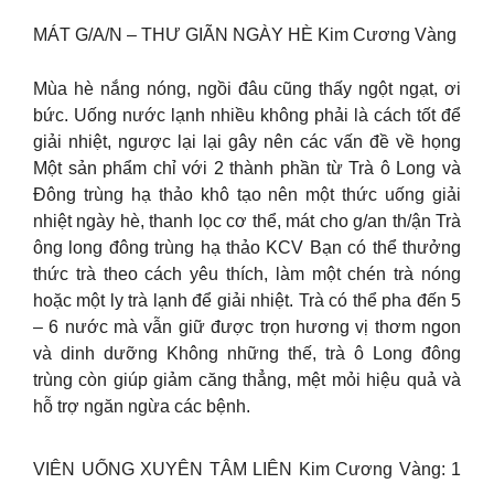
MÁT G/A/N – THƯ GIÃN NGÀY HÈ Kim Cương Vàng
Mùa hè nắng nóng, ngồi đâu cũng thấy ngột ngạt, ơi
bức. Uống nước lạnh nhiều không phải là cách tốt để
giải nhiệt, ngược lại lại gây nên các vấn đề về họng
Một sản phẩm chỉ với 2 thành phần từ Trà ô Long và
Đông trùng hạ thảo khô tạo nên một thức uống giải
nhiệt ngày hè, thanh lọc cơ thể, mát cho g/an th/ận Trà
ông long đông trùng hạ thảo KCV Bạn có thể thưởng
thức trà theo cách yêu thích, làm một chén trà nóng
hoặc một ly trà lạnh để giải nhiệt. Trà có thể pha đến 5
– 6 nước mà vẫn giữ được trọn hương vị thơm ngon
và dinh dưỡng Không những thế, trà ô Long đông
trùng còn giúp giảm căng thẳng, mệt mỏi hiệu quả và
hỗ trợ ngăn ngừa các bệnh.
VIÊN UỐNG XUYÊN TÂM LIÊN Kim Cương Vàng: 1