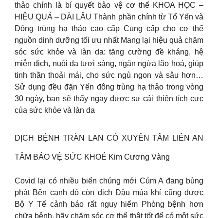
thảo chính là bí quyết bảo vệ cơ thể KHOA HỌC –
HIỆU QUẢ – DÀI LÂU Thành phần chính từ Tổ Yến và
Đông trùng hạ thảo cao cấp Cung cấp cho cơ thể
nguồn dinh dưỡng tối ưu nhất Mang lại hiệu quả chăm
sóc sức khỏe và làn da: tăng cường đề kháng, hệ
miễn dịch, nuôi da tươi sáng, ngăn ngừa lão hoá, giúp
tinh thần thoải mái, cho sức ngủ ngon và sâu hơn…
Sử dụng đều đặn Yến đông trùng hạ thảo trong vòng
30 ngày, bạn sẽ thấy ngay được sự cải thiện tích cực
của sức khỏe và làn da
DỊCH BỆNH TRÀN LAN CÓ XUYÊN TÂM LIÊN AN
TÂM BẢO VỆ SỨC KHOẺ Kim Cương Vàng
Covid lại có nhiều biến chúng mới Cúm A đang bùng
phát Bên cạnh đó còn dịch Đậu mùa khỉ cũng được
Bộ Y Tế cảnh báo rất nguy hiểm Phòng bệnh hơn
chữa bệnh, hãy chăm sóc cơ thể thật tốt để có một sức