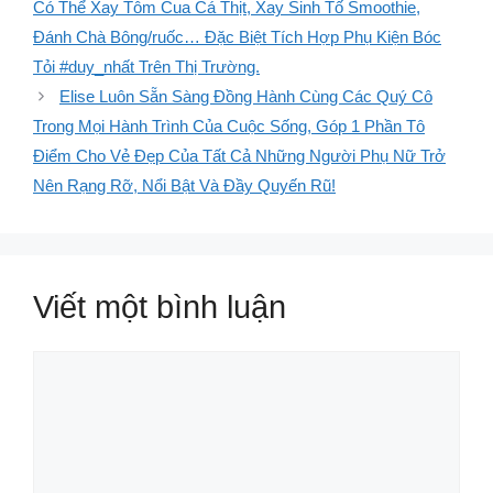
Có Thể Xay Tôm Cua Cá Thịt, Xay Sinh Tố Smoothie,
Đánh Chà Bông/ruốc… Đặc Biệt Tích Hợp Phụ Kiện Bóc
Tỏi #duy_nhất Trên Thị Trường.
Elise Luôn Sẵn Sàng Đồng Hành Cùng Các Quý Cô
Trong Mọi Hành Trình Của Cuộc Sống, Góp 1 Phần Tô
Điểm Cho Vẻ Đẹp Của Tất Cả Những Người Phụ Nữ Trở
Nên Rạng Rỡ, Nổi Bật Và Đầy Quyến Rũ!
Viết một bình luận
Bình
luận