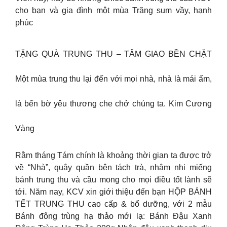
cho bạn và gia đình một mùa Trăng sum vầy, hạnh
phúc
TẶNG QUÀ TRUNG THU – TÂM GIAO BỀN CHẶT
Một mùa trung thu lại đến với mọi nhà, nhà là mái ấm,
là bến bờ yêu thương che chở chúng ta. Kim Cương
Vàng
Rằm tháng Tám chính là khoảng thời gian ta được trở
về “Nhà”, quây quần bên tách trà, nhâm nhi miếng
bánh trung thu và cầu mong cho mọi điều tốt lành sẽ
tới. Năm nay, KCV xin giới thiệu đến bạn HỘP BÁNH
TẾT TRUNG THU cao cấp & bổ dưỡng, với 2 mẫu
Bánh đông trùng hạ thảo mới lạ: Bánh Đậu Xanh