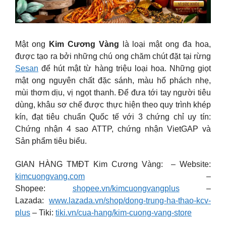
Mật ong
Kim Cương Vàng
là loại mật ong đa hoa,
được tạo ra bởi những chú ong chăm chút đặt tại rừng
Sesan
để hút mật từ hàng triệu loại hoa. Những giọt
mật ong nguyên chất đặc sánh, màu hổ phách nhẹ,
mùi thơm dịu, vị ngọt thanh. Để đưa tới tay người tiêu
dùng, khâu sơ chế được thực hiện theo quy trình khép
kín, đạt tiêu chuẩn Quốc tế với 3 chứng chỉ uy tín:
Chứng nhận 4 sao ATTP, chứng nhận VietGAP và
Sản phẩm tiêu biểu.
GIAN HÀNG TMĐT Kim Cương Vàng: – Website:
kimcuongvang.com
–
Shopee:
shopee.vn/kimcuongvangplus
–
Lazada:
www.lazada.vn/shop/dong-trung-ha-thao-kcv-
plus
– Tiki:
tiki.vn/cua-hang/kim-cuong-vang-store