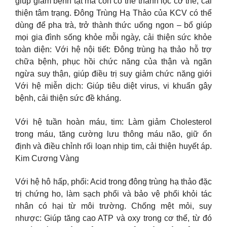
giúp giảm bệnh tật mà còn có thể thanh lọc cơ thể, cải
thiện tâm trạng. Đông Trùng Hạ Thảo của KCV có thể
dùng để pha trà, trở thành thức uống ngon – bổ giúp
mọi gia đình sống khỏe mỗi ngày, cải thiện sức khỏe
toàn diện: Với hệ nội tiết: Đông trùng hạ thảo hỗ trợ
chữa bệnh, phục hồi chức năng của thận và ngăn
ngừa suy thận, giúp điều trị suy giảm chức năng giới
Với hệ miễn dịch: Giúp tiêu diệt virus, vi khuẩn gây
bệnh, cải thiện sức đề kháng.
Với hệ tuần hoàn máu, tim: Làm giảm Cholesterol
trong máu, tăng cường lưu thông máu não, giữ ổn
định và điều chỉnh rối loạn nhịp tim, cải thiện huyết áp.
Kim Cương Vàng
Với hệ hô hấp, phổi: Acid trong đông trùng hạ thảo đặc
trị chứng ho, làm sạch phổi và bảo vệ phổi khỏi tác
nhân có hại từ môi trường. Chống mệt mỏi, suy
nhược: Giúp tăng cao ATP và oxy trong cơ thể, từ đó