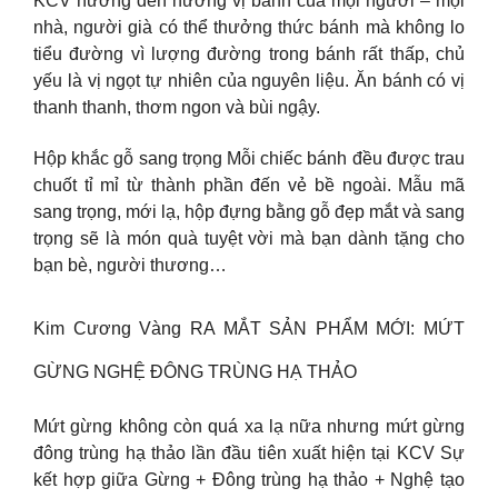
KCV hướng đến hương vị bánh của mọi người – mọi
nhà, người già có thể thưởng thức bánh mà không lo
tiểu đường vì lượng đường trong bánh rất thấp, chủ
yếu là vị ngọt tự nhiên của nguyên liệu. Ăn bánh có vị
thanh thanh, thơm ngon và bùi ngậy.
Hộp khắc gỗ sang trọng Mỗi chiếc bánh đều được trau
chuốt tỉ mỉ từ thành phần đến vẻ bề ngoài. Mẫu mã
sang trọng, mới lạ, hộp đựng bằng gỗ đẹp mắt và sang
trọng sẽ là món quà tuyệt vời mà bạn dành tặng cho
bạn bè, người thương…
Kim Cương Vàng RA MẮT SẢN PHẨM MỚI: MỨT
GỪNG NGHỆ ĐÔNG TRÙNG HẠ THẢO
Mứt gừng không còn quá xa lạ nữa nhưng mứt gừng
đông trùng hạ thảo lần đầu tiên xuất hiện tại KCV Sự
kết hợp giữa Gừng + Đông trùng hạ thảo + Nghệ tạo