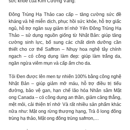
sức khỏe của Kim Cương Vàng:
Đông Trùng Hạ Thảo cao cấp – tăng cường sức đề
kháng và hệ miễn dịch, phục hồi sức khỏe, hỗ trợ giấc
ngủ, hỗ trợ ngăn suy giảm trí nhớ Yến Đông Trùng Hạ
Thảo – sử dụng nguồn giống từ Nhật Bản: giúp tăng
cường sinh lực, bổ sung các chất dinh dưỡng cần
thiết cho cơ thể Saffron – Nhụy hoa nghệ tây chính
ngạch – có công dụng làm đẹp: giúp làm trắng da,
ngăn ngừa viêm mụn và cấp ẩm cho da.
Tỏi Đen được lên men tự nhiên 100% bằng công nghệ
Nhật Bản – giúp giảm mỡ máu, hỗ trợ điều trị tiểu
đường, bảo vệ gan, hạn chế lão hóa Nhân sâm Mật
ong Canada – có công dụng an thần, giảm căng thẳng,
mệt mỏi, cải thiện trí nhớ Và rất nhiều sản phẩm khác
nữa như: Mật ong rừng thượng hạng, Trà ô long đông
trùng hạ thảo, Mật ong đông trùng safrron,…