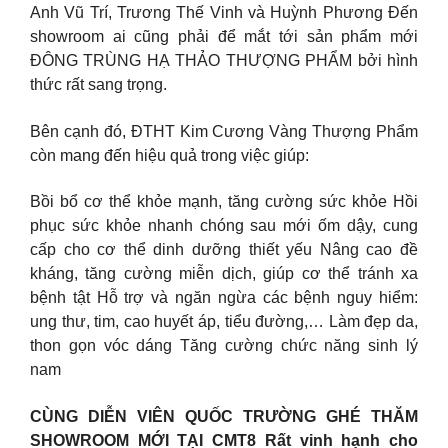
Anh Vũ Trí, Trương Thế Vinh và Huỳnh Phương Đến
showroom ai cũng phải để mắt tới sản phẩm mới
ĐÔNG TRÙNG HẠ THẢO THƯỢNG PHẨM bởi hình
thức rất sang trọng.
Bên cạnh đó, ĐTHT Kim Cương Vàng Thượng Phẩm
còn mang đến hiệu quả trong việc giúp:
Bồi bổ cơ thể khỏe mạnh, tăng cường sức khỏe Hồi
phục sức khỏe nhanh chóng sau mới ốm dậy, cung
cấp cho cơ thể dinh dưỡng thiết yếu Nâng cao đề
kháng, tăng cường miễn dịch, giúp cơ thể tránh xa
bệnh tật Hỗ trợ và ngăn ngừa các bệnh nguy hiểm:
ung thư, tim, cao huyết áp, tiểu đường,… Làm đẹp da,
thon gọn vóc dáng Tăng cường chức năng sinh lý
nam
CÙNG DIỄN VIÊN QUỐC TRƯỜNG GHÉ THĂM
SHOWROOM MỚI TẠI CMT8 Rất vinh hạnh cho