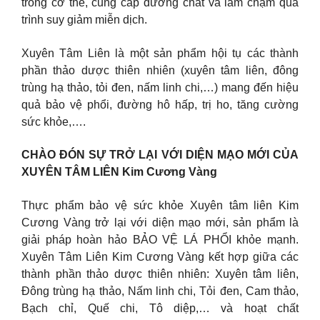
trong cơ thể, cung cấp dưỡng chất và làm chậm quá
trình suy giảm miễn dịch.
Xuyên Tâm Liên là một sản phẩm hội tụ các thành
phần thảo dược thiên nhiên (xuyên tâm liên, đông
trùng hạ thảo, tỏi đen, nấm linh chi,…) mang đến hiệu
quả bảo vệ phổi, đường hô hấp, trị ho, tăng cường
sức khỏe,….
CHÀO ĐÓN SỰ TRỞ LẠI VỚI DIỆN MẠO MỚI CỦA
XUYÊN TÂM LIÊN Kim Cương Vàng
Thực phẩm bảo vệ sức khỏe Xuyên tâm liên Kim
Cương Vàng trở lại với diện mạo mới, sản phẩm là
giải pháp hoàn hảo BẢO VỆ LÁ PHỔI khỏe mạnh.
Xuyên Tâm Liên Kim Cương Vàng kết hợp giữa các
thành phần thảo dược thiên nhiên: Xuyên tâm liên,
Đông trùng hạ thảo, Nấm linh chi, Tỏi đen, Cam thảo,
Bạch chỉ, Quế chi, Tô diệp,… và hoạt chất