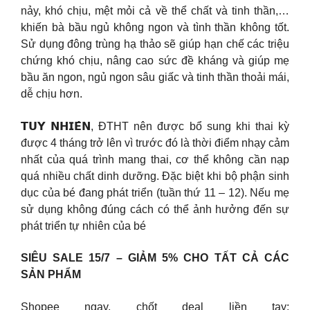
nảy, khó chịu, mệt mỏi cả về thể chất và tinh thần,…
khiến bà bầu ngủ không ngon và tình thần không tốt.
Sử dụng đông trùng hạ thảo sẽ giúp hạn chế các triệu
chứng khó chịu, nâng cao sức đề kháng và giúp mẹ
bầu ăn ngon, ngủ ngon sâu giấc và tinh thần thoải mái,
dễ chịu hơn.
𝗧𝗨𝗬 𝗡𝗛𝗜𝗘̂𝗡, ĐTHT nên được bổ sung khi thai kỳ
được 4 tháng trở lên vì trước đó là thời điểm nhạy cảm
nhất của quá trình mang thai, cơ thể không cần nạp
quá nhiều chất dinh dưỡng. Đặc biệt khi bộ phận sinh
dục của bé đang phát triển (tuần thứ 11 – 12). Nếu mẹ
sử dụng không đúng cách có thể ảnh hưởng đến sự
phát triển tự nhiên của bé
SIÊU SALE 15/7 – GIẢM 5% CHO TẤT CẢ CÁC
SẢN PHẨM
Shopee ngay, chốt deal liền tay: