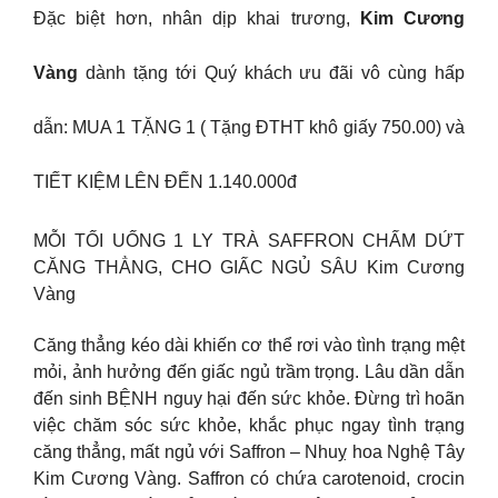
Đặc biệt hơn, nhân dịp khai trương,
Kim Cương
Vàng
dành tặng tới Quý khách ưu đãi vô cùng hấp
dẫn: MUA 1 TẶNG 1 ( Tặng ĐTHT khô giấy 750.00) và
TIẾT KIỆM LÊN ĐẾN 1.140.000đ
MỖI TỐI UỐNG 1 LY TRÀ SAFFRON CHẤM DỨT
CĂNG THẲNG, CHO GIẤC NGỦ SÂU Kim Cương
Vàng
Căng thẳng kéo dài khiến cơ thể rơi vào tình trạng mệt
mỏi, ảnh hưởng đến giấc ngủ trầm trọng. Lâu dần dẫn
đến sinh BỆNH nguy hại đến sức khỏe. Đừng trì hoãn
việc chăm sóc sức khỏe, khắc phục ngay tình trạng
căng thẳng, mất ngủ với Saffron – Nhuỵ hoa Nghệ Tây
Kim Cương Vàng. Saffron có chứa carotenoid, crocin