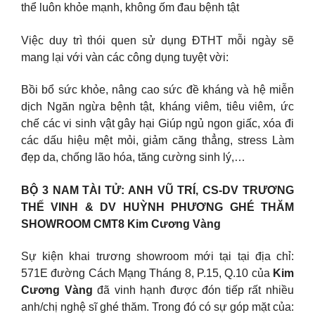
thể luôn khỏe mạnh, không ốm đau bệnh tật
Việc duy trì thói quen sử dụng ĐTHT mỗi ngày sẽ
mang lại với vàn các công dụng tuyệt vời:
Bồi bổ sức khỏe, nâng cao sức đề kháng và hệ miễn
dịch Ngăn ngừa bệnh tật, kháng viêm, tiêu viêm, ức
chế các vi sinh vật gây hại Giúp ngủ ngon giấc, xóa đi
các dấu hiệu mệt mỏi, giảm căng thẳng, stress Làm
đẹp da, chống lão hóa, tăng cường sinh lý,…
BỘ 3 NAM TÀI TỬ: ANH VŨ TRÍ, CS-DV TRƯƠNG
THẾ VINH & DV HUỲNH PHƯƠNG GHÉ THĂM
SHOWROOM CMT8 Kim Cương Vàng
Sự kiện khai trương showroom mới tại tại địa chỉ:
571E đường Cách Mạng Tháng 8, P.15, Q.10 của
Kim
Cương Vàng
đã vinh hạnh được đón tiếp rất nhiều
anh/chị nghệ sĩ ghé thăm. Trong đó có sự góp mặt của: