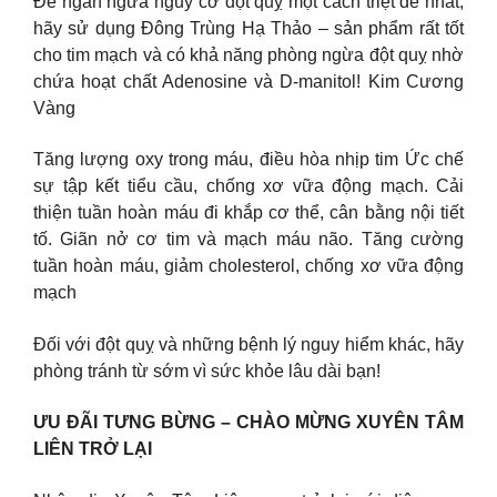
Để ngăn ngừa nguy cơ đột quỵ một cách triệt để nhất,
hãy sử dụng Đông Trùng Hạ Thảo – sản phẩm rất tốt
cho tim mạch và có khả năng phòng ngừa đột quỵ nhờ
chứa hoạt chất Adenosine và D-manitol! Kim Cương
Vàng
Tăng lượng oxy trong máu, điều hòa nhịp tim Ức chế
sự tập kết tiểu cầu, chống xơ vữa động mạch. Cải
thiện tuần hoàn máu đi khắp cơ thể, cân bằng nội tiết
tố. Giãn nở cơ tim và mạch máu não. Tăng cường
tuần hoàn máu, giảm cholesterol, chống xơ vữa động
mạch
Đối với đột quỵ và những bệnh lý nguy hiểm khác, hãy
phòng tránh từ sớm vì sức khỏe lâu dài bạn!
ƯU ĐÃI TƯNG BỪNG – CHÀO MỪNG XUYÊN TÂM
LIÊN TRỞ LẠI