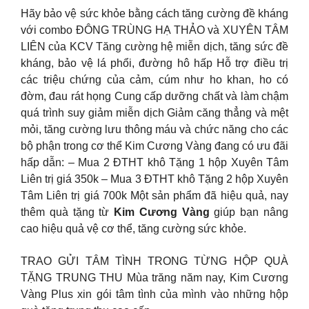
Hãy bảo vệ sức khỏe bằng cách tăng cường đề kháng
với combo ĐÔNG TRÙNG HẠ THẢO và XUYÊN TÂM
LIÊN của KCV Tăng cường hệ miễn dịch, tăng sức đề
kháng, bảo vệ lá phổi, đường hô hấp Hỗ trợ điều trị
các triệu chứng của cảm, cúm như ho khan, ho có
đờm, đau rát họng Cung cấp dưỡng chất và làm chậm
quá trình suy giảm miễn dịch Giảm căng thẳng và mệt
mỏi, tăng cường lưu thông máu và chức năng cho các
bộ phận trong cơ thể Kim Cương Vàng đang có ưu đãi
hấp dẫn: – Mua 2 ĐTHT khô Tặng 1 hộp Xuyên Tâm
Liên trị giá 350k – Mua 3 ĐTHT khô Tặng 2 hộp Xuyên
Tâm Liên trị giá 700k Một sản phẩm đã hiệu quả, nay
thêm quà tặng từ
Kim Cương Vàng
giúp bạn nâng
cao hiệu quả vệ cơ thể, tăng cường sức khỏe.
TRAO GỬI TÂM TÌNH TRONG TỪNG HỘP QUÀ
TẶNG TRUNG THU Mùa trăng năm nay, Kim Cương
Vàng Plus xin gói tâm tình của mình vào những hộp