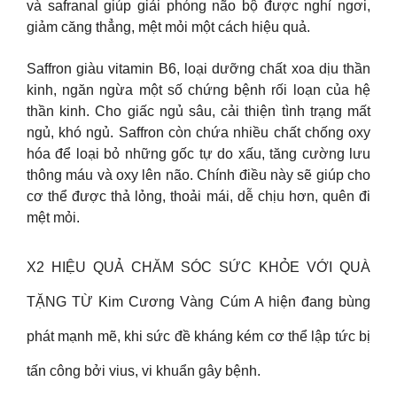
và safranal giúp giải phóng não bộ được nghỉ ngơi,
giảm căng thẳng, mệt mỏi một cách hiệu quả.
Saffron giàu vitamin B6, loại dưỡng chất xoa dịu thần
kinh, ngăn ngừa một số chứng bệnh rối loạn của hệ
thần kinh. Cho giấc ngủ sâu, cải thiện tình trạng mất
ngủ, khó ngủ. Saffron còn chứa nhiều chất chống oxy
hóa để loại bỏ những gốc tự do xấu, tăng cường lưu
thông máu và oxy lên não. Chính điều này sẽ giúp cho
cơ thể được thả lỏng, thoải mái, dễ chịu hơn, quên đi
mệt mỏi.
X2 HIỆU QUẢ CHĂM SÓC SỨC KHỎE VỚI QUÀ
TẶNG TỪ Kim Cương Vàng Cúm A hiện đang bùng
phát mạnh mẽ, khi sức đề kháng kém cơ thể lập tức bị
tấn công bởi vius, vi khuẩn gây bệnh.