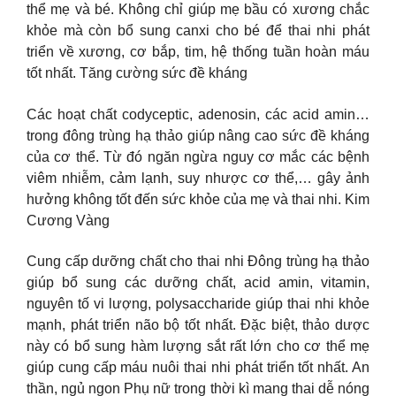
thể mẹ và bé. Không chỉ giúp mẹ bầu có xương chắc
khỏe mà còn bổ sung canxi cho bé để thai nhi phát
triển về xương, cơ bắp, tim, hệ thống tuần hoàn máu
tốt nhất. Tăng cường sức đề kháng
Các hoạt chất codyceptic, adenosin, các acid amin…
trong đông trùng hạ thảo giúp nâng cao sức đề kháng
của cơ thể. Từ đó ngăn ngừa nguy cơ mắc các bệnh
viêm nhiễm, cảm lạnh, suy nhược cơ thể,… gây ảnh
hưởng không tốt đến sức khỏe của mẹ và thai nhi. Kim
Cương Vàng
Cung cấp dưỡng chất cho thai nhi Đông trùng hạ thảo
giúp bổ sung các dưỡng chất, acid amin, vitamin,
nguyên tố vi lượng, polysaccharide giúp thai nhi khỏe
mạnh, phát triển não bộ tốt nhất. Đặc biệt, thảo dược
này có bổ sung hàm lượng sắt rất lớn cho cơ thể mẹ
giúp cung cấp máu nuôi thai nhi phát triển tốt nhất. An
thần, ngủ ngon Phụ nữ trong thời kì mang thai dễ nóng