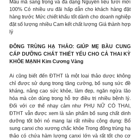
Mẫu mã sang trọng và đa dạng Nguyên liệu tươi mới
100% Có nhiều ưu đãi hấp dẫn cho khách hàng đặt
hàng trước Mức chiết khấu tốt dành cho doanh nghiệp
đặt số lượng nhiều Cam kết chất lượng Giá thành hợp
lý
ĐÔNG TRÙNG HẠ THẢO: GIÚP MẸ BẦU CUNG
CẤP DƯỠNG CHẤT THIẾT YẾU CHO CẢ THAI KỲ
KHỎE MẠNH Kim Cương Vàng
Ai cũng biết đến ĐTHT là một loại thảo dược không
chỉ được sử dụng trong tăng cường, bổ sung sức đề
kháng, nâng cao sức khỏe, làm đẹp, ngăn ngừa lão
hóa mà còn dùng trong hỗ trợ điều trị nhiều bệnh lý.
Đối với cơ thể nhạy cảm như PHỤ NỮ CÓ THAI,
ĐTHT vẫn được xem là sản phẩm bổ sung chất dinh
dưỡng tốt bởi nó mang lại rất nhiều công dụng: Bổ
sung canxi cho xương chắc khỏe Trong đông trùng hạ
thảo có chứa hàm lượng canxi lớn và rất tốt cho cơ