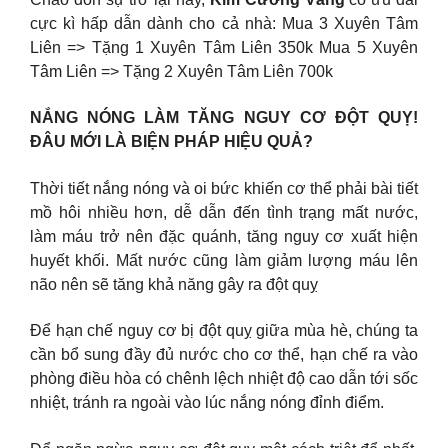
cực kì hấp dẫn dành cho cả nhà: Mua 3 Xuyên Tâm
Liên => Tặng 1 Xuyên Tâm Liên 350k Mua 5 Xuyên
Tâm Liên => Tặng 2 Xuyên Tâm Liên 700k
NẮNG NÓNG LÀM TĂNG NGUY CƠ ĐỘT QUỴ!
ĐÂU MỚI LÀ BIỆN PHÁP HIỆU QUẢ?
Thời tiết nắng nóng và oi bức khiến cơ thể phải bài tiết
mồ hôi nhiều hơn, dễ dẫn đến tình trạng mất nước,
làm máu trở nên đặc quánh, tăng nguy cơ xuất hiện
huyết khối. Mất nước cũng làm giảm lượng máu lên
não nên sẽ tăng khả năng gây ra đột quỵ
Để hạn chế nguy cơ bị đột quỵ giữa mùa hè, chúng ta
cần bổ sung đầy đủ nước cho cơ thể, hạn chế ra vào
phòng điều hòa có chênh lệch nhiệt độ cao dẫn tới sốc
nhiệt, tránh ra ngoài vào lúc nắng nóng đỉnh điểm.