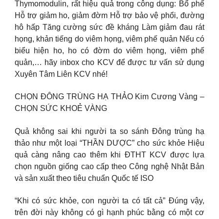
Thymomodulin, rất hiệu quả trong công dụng: Bổ phế
Hỗ trợ giảm ho, giảm đờm Hỗ trợ bảo vệ phổi, đường
hô hấp Tăng cường sức đề kháng Làm giảm đau rát
họng, khản tiếng do viêm họng, viêm phế quản Nếu có
biểu hiện ho, ho có đờm do viêm họng, viêm phế
quản,… hãy inbox cho KCV để được tư vấn sử dụng
Xuyên Tâm Liên KCV nhé!
CHỌN ĐÔNG TRÙNG HẠ THẢO Kim Cương Vàng –
CHỌN SỨC KHOẺ VÀNG
Quả không sai khi người ta so sánh Đông trùng hạ
thảo như một loại “THẦN DƯỢC” cho sức khỏe Hiệu
quả càng nâng cao thêm khi ĐTHT KCV được lựa
chọn nguồn giống cao cấp theo Công nghệ Nhật Bản
và sản xuất theo tiêu chuẩn Quốc tế ISO
“Khi có sức khỏe, con người ta có tất cả” Đúng vậy,
trên đời này không có gì hạnh phúc bằng có một cơ