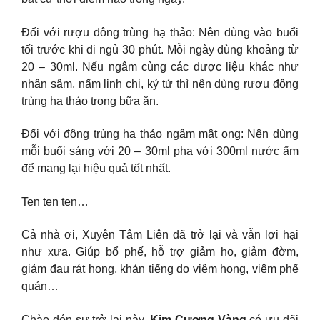
Đối với rượu đông trùng hạ thảo: Nên dùng vào buổi
tối trước khi đi ngủ 30 phút. Mỗi ngày dùng khoảng từ
20 – 30ml. Nếu ngâm cùng các dược liệu khác như
nhân sâm, nấm linh chi, kỷ tử thì nên dùng rượu đông
trùng hạ thảo trong bữa ăn.
Đối với đông trùng hạ thảo ngâm mật ong: Nên dùng
mỗi buổi sáng với 20 – 30ml pha với 300ml nước ấm
để mang lại hiệu quả tốt nhất.
Ten ten ten…
Cả nhà ơi, Xuyên Tâm Liên đã trở lại và vẫn lợi hại
như xưa. Giúp bổ phế, hỗ trợ giảm ho, giảm đờm,
giảm đau rát họng, khản tiếng do viêm họng, viêm phế
quản…
Chào đón sự trở lại này,
Kim Cương Vàng
có ưu đãi