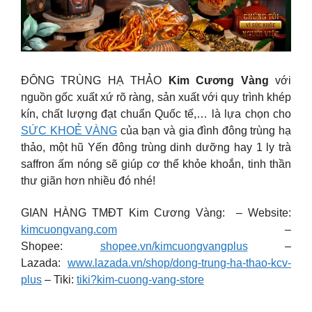
ĐÔNG TRÙNG HẠ THẢO
Kim Cương Vàng
với
nguồn gốc xuất xứ rõ ràng, sản xuất với quy trình khép
kín, chất lượng đạt chuẩn Quốc tế,… là lựa chọn cho
SỨC KHOẺ VÀNG
của bạn và gia đình đông trùng hạ
thảo, một hũ Yến đông trùng dinh dưỡng hay 1 ly trà
saffron ấm nóng sẽ giúp cơ thể khỏe khoắn, tinh thần
thư giãn hơn nhiều đó nhé!
GIAN HÀNG TMĐT Kim Cương Vàng: – Website:
kimcuongvang.com
–
Shopee:
shopee.vn/kimcuongvangplus
–
Lazada:
www.lazada.vn/shop/dong-trung-ha-thao-kcv-
plus
– Tiki:
tiki?kim-cuong-vang-store