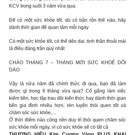
KCV trong suốt 3 năm vừa qua.
Để có một sức khỏe tốt, dù có bận rộn thế nào, hãy
dành thời gian để quan tâm mỗi ngày
Có một sức khỏe tốt, có thể dẻo dai, tinh thần thoải mái
là điều đáng trân quý nhất
CHÀO THÁNG 7 – THÁNG MỚI SỨC KHOẺ DỒI
DÀO
Vậy là nửa năm đã chính thức đi qua, bạn đã làm
được gì trong 6 tháng vừa qua? Cố gắng làm việc
kiếm tiền, học tập trau dồi kiến thức hay dành thời gian
bên gia đình nhiều hơn, rèn luyện thói quen tốt và
chăm sóc sức khỏe,…
Ở thời điểm nào cũng nên duy trì thói quen chăm sóc
sức khỏe mỗi ngày, vì có sức khỏe sẽ có tất cả
THƯƠNG HIỆU Kim Cương Vàng PLUS KHAI