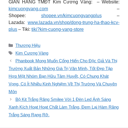
GIAN HÀNG TMĐT Kim Cương Vàng: – Website:
kimcuongvang.com
–
Shopee:
shopee.vn/kimcuongvangplus
–
Lazada:
www.lazada.vn/shop/dong-trung-ha-thao-kcv-
plus
– Tiki:
tiki?kim-cuong-vang-store
Danh
Thương Hiệu
mục
Thẻ
Kim Cương Vàng
Phanbook Mong Muốn Cống Hiến Cho Độc Giả Và Thị
Trường Xuất Bản Những Giá Trị Văn Minh, Tốt Đẹp Tập
Hợp Một Nhóm Bạn Hữu Tâm Huyết, Có Chung Khát
Vọng, Có Ít Nhiều Kinh Nghiệm Về Thị Trường Và Chuyên
Môn
Bộ Kit Trắng Răng Smilee Với 1 Đèn Led Ánh Sáng
Xanh Kích Hoạt Hoạt Chất Làm Trắng, Đem Lại Hàm Răng
Trắng Sáng Rạng Rỡ.