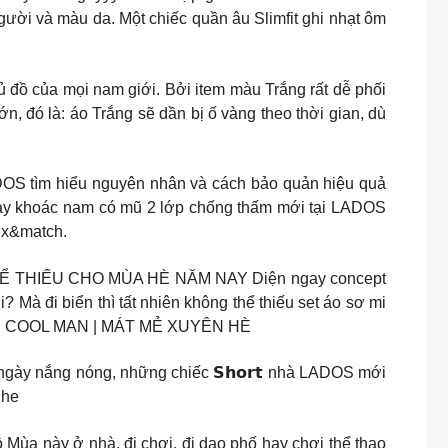
gười và màu da. Một chiếc quần âu Slimfit ghi nhạt ôm
ể thiếu trong tủ đồ của mọi nam giới. Bởi item màu Trắng rất dễ phối
n, đó là: áo Trắng sẽ dần bị ố vàng theo thời gian, dù
DOS tìm hiểu nguyên nhân và cách bảo quản hiệu quả
 ngay khoác nam có mũ 2 lớp chống thấm mới tại LADOS
ix&match.
ÔNG THỂ THIẾU CHO MÙA HÈ NĂM NAY Diện ngay concept
? Mà đi biển thì tất nhiên không thể thiếu set áo sơ mi
S FOR COOL MAN | MÁT MẺ XUYÊN HÈ
 ngày nắng nóng, những chiếc 𝗦𝗵𝗼𝗿𝘁 nhà LADOS mới
nhe
ùa này ở nhà, đi chơi, đi dạo phố hay chơi thể thao