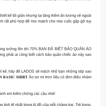
ối thiết kế tối giản nhưng lại tăng thêm ấn tượng vẻ ngoài
nh rất phù hợp để mix match cho mọi cuộc gặp gỡ tuy
u không tưởng lên tới 70% BẠN ĐÃ BIẾT BẢO QUẢN ÁO
hải ai cũng biết cách bảo quản chiếc áo này sao
iết kế, hãy để LADOS sẽ mách nhỏ bạn những stip sao
𝐀𝐒𝐈𝐂 𝐒𝐇𝐈𝐑𝐓 Áo sơ mi trơn liệu có đơn điệu nhàm
 anh em kiểm chứng các cậu nhé!
inh tế nhất trong tủ đồ của mỗi chàng trai. Trẻ trung,