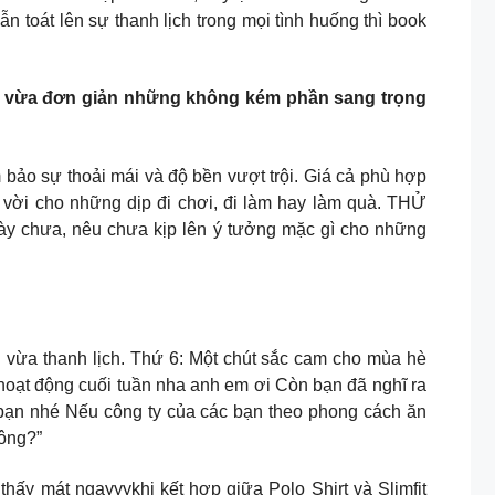
 toát lên sự thanh lịch trong mọi tình huống thì book
hảo vừa đơn giản những không kém phần sang trọng
bảo sự thoải mái và độ bền vượt trội. Giá cả phù hợp
 vời cho những dịp đi chơi, đi làm hay làm quà. THỬ
chưa, nêu chưa kịp lên ý tưởng mặc gì cho những
g vừa thanh lịch. Thứ 6: Một chút sắc cam cho mùa hè
in hoạt động cuối tuần nha anh em ơi Còn bạn đã nghĩ ra
ạn nhé Nếu công ty của các bạn theo phong cách ăn
hông?”
thấy mát ngayyykhi kết hợp giữa Polo Shirt và Slimfit