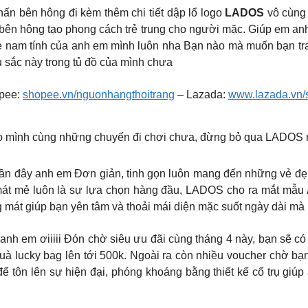
hấn bên hông đi kèm thêm chi tiết dập lổ logo
LADOS
vô cùng t
2 bên hông tạo phong cách trẻ trung cho người mặc. Giúp em an
ẻ nam tính của anh em mình luôn nha Bạn nào mà muốn bạn tra
 sắc này trong tủ đồ của mình chưa
pee:
shopee.vn/nguonhangthoitrang
– Lazada:
www.lazada.vn/
o mình cùng những chuyến đi chơi chưa, đừng bỏ qua LADOS 
uần đây anh em Đơn giản, tinh gọn luôn mang đến những vẻ đẹp v
át mẻ luôn là sự lựa chọn hàng đầu, LADOS cho ra mắt mẫu 
 mát giúp bạn yên tâm và thoải mái diện mặc suốt ngày dài mà 
m anh em ơiiiii Đón chờ siêu ưu đãi cùng tháng 4 này, bạn sẽ c
 lucky bag lên tới 500k. Ngoài ra còn nhiều voucher chờ bạn
để tôn lên sự hiện đại, phóng khoáng bằng thiết kế cổ trụ gi