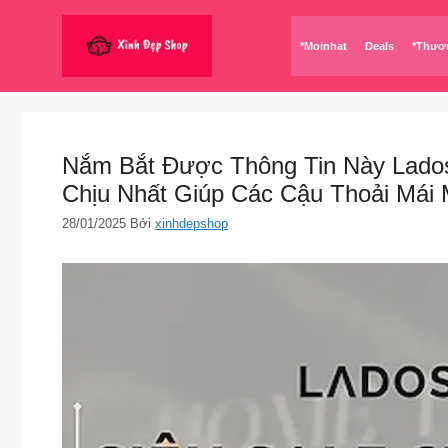
Chuyển
đến
*Moinhat
Deals
*Thươ
nội
dung
Nắm Bắt Được Thông Tin Này Lados
Chịu Nhất Giúp Các Cậu Thoải Mái 
28/01/2025
Bởi
xinhdepshop