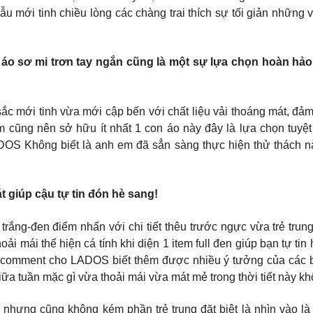
ới tinh chiều lòng các chàng trai thích sự tối giản những vẫn
ì áo sơ mi trơn tay ngắn cũng là một sự lựa chọn hoàn 
mới tinh vừa mới cập bến với chất liệu vải thoáng mát, đảm 
 cũng nên sở hữu ít nhất 1 con áo này đây là lựa chọn tuyệt
g biết là anh em đã sẳn sàng thực hiện thử thách này 
 giúp cậu tự tin đón hè sang!
trắng-đen điểm nhấn với chi tiết thêu trước ngực vừa trẻ trun
ải mái thể hiện cá tính khi diện 1 item full đen giúp bạn tự t
 comment cho LADOS biết thêm được nhiều ý tưởng của các b
Giữa tuần mặc gì vừa thoải mái vừa mát mẻ trong thời tiết này k
 nhưng cũng không kém phần trẻ trung đặt biệt là nhìn vào là 