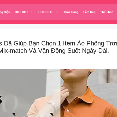
ng Hiệu
HOT HOT
HOT DEAL
Thời Trang
Làm Đẹp
Thể Thao
 Đã Giúp Bạn Chọn 1 Item Áo Phông Trơ
Mix-match Và Vận Động Suốt Ngày Dài.