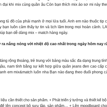
hiện đại khi mix cùng quần âu Còn bạn thích mix áo sơ mi này 
ong tủ đồ của phái mạnh ở mọi lứa tuổi. Anh em nào thuộc tip ch
ày bạn luôn cảm thấy tự tin và lịch lãm trong mọi hoàn cảnh
iúp bạn dễ dàng mix – match hàng ngày.
ảy ra nắng nóng với nhiệt độ cao nhất trong ngày hôm nay 
dáng rộng thoáng, trẻ trung với bảng màu sắc đa dạng trung tín
cool ngầu, nam tính bằng sự kết hợp giữa quần jeans đen cao c
 cho anh em mix&match luôn nha Bạn nào đang theo đuổi phong 
kỹ thuật, tài liệu cần thiết cho sản phẩm. + Phát triển ý tưởng và thi
kế để lên concept bộ sưu tập, sản phẩm… + Lên moodboard cho 