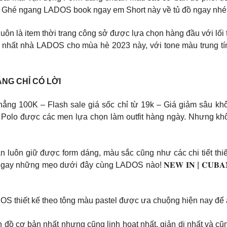
ơi! Ghé ngang LADOS book ngay em Short này về tủ đồ ngay nhé
Sơ mi luôn là item thời trang công sở được lựa chọn hàng đầu với l
 nhất nhà LADOS cho mùa hè 2023 này, với tone màu trung tí
NG CHỈ CÓ LỜI
thẳng 100K – Flash sale giá sốc chỉ từ 19k – Giá giảm sâ
ợc các men lựa chọn làm outfit hàng ngày. Nhưng không p
ạn luôn giữ được form dáng, màu sắc cũng như các chi tiết th
y những mẹo dưới đây cùng LADOS nào! 𝐍𝐄𝐖 𝐈𝐍 | 𝐂𝐔𝐁𝐀𝐍 𝐁
S thiết kế theo tông màu pastel được ưa chuộng hiện nay để
ồ cơ bản nhất nhưng cũng linh hoạt nhất, giản dị nhất và cũng t