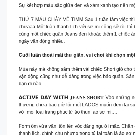
Sự kết hợp màu sắc giữa đen và xám xanh tạo nên một 
THỨ 7 MÁU CHẢY VỀ TIMM Sau 1 tuần làm việc thì ng
chưaaa Một tuần thanh lịch với sơ mi công sở rồi thì
cùng một chiếc quần Jeans đen khoác thêm 1 chiếc áo
ngày vận động nhiều.
Cuối tuần thoải mái thư giãn, vui chơi khi chọn mộ
Mùa này mà không sắm thêm vài chiếc Short gió cho tủ đ
vận động cũng như dễ dàng trong việc bảo quản. Sản
bạn đi nào
𝗔𝗖𝗧𝗜𝗩𝗘 𝗗𝗔𝗬 𝗪𝗜𝗧𝗛 𝐉𝐄𝐀𝐍𝐒 𝐒𝐇𝐎𝐑𝐓 Vào 
thượng chưa bao giờ lỗi mốt LADOS muốn đem lại sự t
với mọi loại trang phục từ áo thun, áo sơ mi,…
Form ôm vừa vặn, tôn lên vóc dáng người mặc. Chần
thanh lịch, chỉnh chu nhưng trong tủ lại toàn là áo s