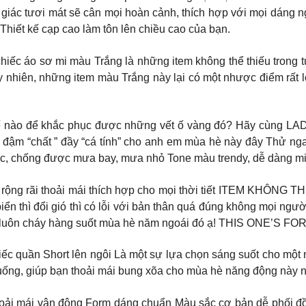
giác tươi mát sẽ cân mọi hoàn cảnh, thích hợp với mọi dáng n
Thiết kế cạp cao làm tôn lên chiều cao của bạn.
𝒈 𝒃𝒊̣ 𝒐̂́ 𝒗𝒂̀𝒏𝒈? Những chiếc áo sơ mi màu Trắng là những item không th
y nhiên, những item màu Trắng này lại có một nhược điểm rất lớ
ế nào để khắc phục được những vết ố vàng đó? Hãy cùng LA
rang đậm “chất ” đầy “cá tính” cho anh em mùa hè này đây Thử
ớc, chống được mưa bay, mưa nhỏ Tone màu trendy, dễ dàng m
g rộng rãi thoải mái thích hợp cho mọi thời tiết ITEM KH
ển thì đổi gió thì có lỗi với bản thân quá đúng không mọi người
 này luôn cháy hàng suốt mùa hè năm ngoái đó ạ! THIS ONE’
iếc quần Short lên ngôi Là một sự lựa chọn sáng suốt cho một
huống, giúp bạn thoải mái bung xõa cho mùa hè năng động này 
oải mái vận động Form dáng chuẩn Màu sắc cơ bản dễ phối đồ M