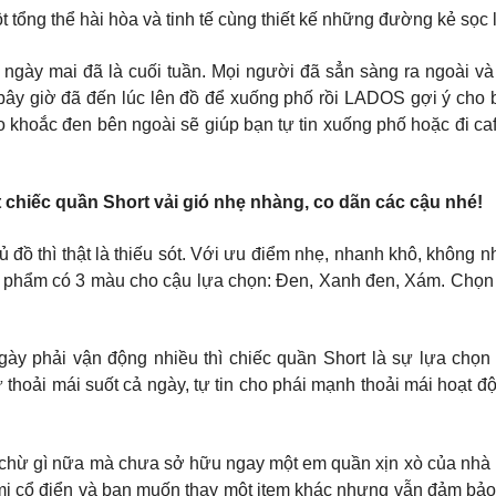
tổng thể hài hòa và tinh tế cùng thiết kế những đường kẻ sọc
ày mai đã là cuối tuần. Mọi người đã sẳn sàng ra ngoài và t
 bây giờ đã đến lúc lên đồ để xuống phố rồi LADOS gợi ý cho bạ
 khoắc đen bên ngoài sẽ giúp bạn tự tin xuống phố hoặc đi caf
t chiếc quần Short vải gió nhẹ nhàng, co dãn các cậu nhé!
ồ thì thật là thiếu sót. Với ưu điểm nhẹ, nhanh khô, không nhă
 phẩm có 3 màu cho cậu lựa chọn: Đen, Xanh đen, Xám. Chọn 
những ngày phải vận động nhiều thì chiếc quần Short là sự lựa ch
hoải mái suốt cả ngày, tự tin cho phái mạnh thoải mái hoạt độ
 chừ gì nữa mà chưa sở hữu ngay một em quần xịn xò của nhà 
ơ mi cổ điển và bạn muốn thay một item khác nhưng vẫn đảm bảo 