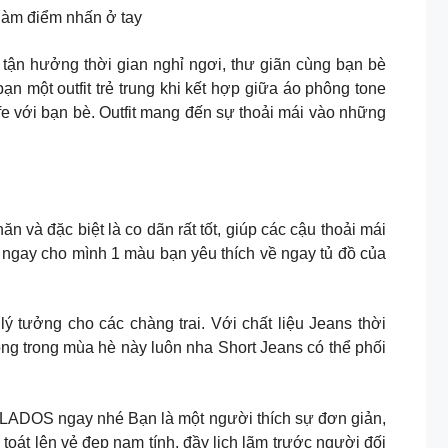
 làm điểm nhấn ở tay
ận hưởng thời gian nghỉ ngơi, thư giãn cùng bạn bè
n một outfit trẻ trung khi kết hợp giữa áo phông tone
e với bạn bè. Outfit mang đến sự thoải mái vào những
n và đặc biệt là co dãn rất tốt, giúp các cậu thoải mái
ngay cho mình 1 màu bạn yêu thích về ngay tủ đồ của
ọn lý tưởng cho các chàng trai. Với chất liệu Jeans thời
ng trong mùa hè này luôn nha Short Jeans có thể phối
LADOS ngay nhé Bạn là một người thích sự đơn giản,
toát lên vẻ đẹp nam tính, đầy lịch lãm trước người đối