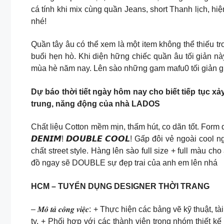
cá tính khi mix cùng quần Jeans, short Thanh lịch, 
nhé!
Quần tây âu có thể xem là một item không thể thiếu tr
buổi hẹn hò. Khi diện hững chiếc quần âu tối giản n
mùa hè năm nay. Lên sào những gam mafu0 tối giản g
Dự báo thời tiết ngày hôm nay cho biết tiếp tục x
trung, năng động của nhà LADOS
Chất liệu Cotton mềm mịn, thấm hút, co dãn tốt. Form 
𝘿𝙀𝙉𝙄𝙈! 𝘿𝙊𝙐𝘽𝙇𝙀 𝘾𝙊𝙊𝙇! Gấp đôi vẻ ngoài 
chất street style. Hàng lên sào full size + full màu
đồ ngay sẽ DOUBLE sự đẹp trai của anh em lên nhá
HCM – TUYỂN DỤNG DESIGNER THỜI TRANG
– 𝑴𝒐̂ 𝒕𝒂̉ 𝒄𝒐̂𝒏𝒈 𝒗𝒊𝒆̣̂𝒄: + Thực hiện các bảng vẽ 
ty. + Phối hợp với các thành viên trong nhóm thiết 