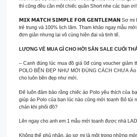
thì cũng đều cần một chiếc quần Short nhe các bạn 
𝗠𝗜𝗫 𝗠𝗔𝗧𝗖𝗛 𝗦𝗜𝗠𝗣𝗟𝗘 𝗙𝗢𝗥 𝗚𝗘𝗡𝗧𝗟𝗘𝗠𝗔𝗡 
trẻ trung và 100% lịch lãm. Tham khảo ngay mẫu mới
đơn giản nhưng lại vô cùng hiện đại và tinh tế.
LƯƠNG VỀ MUA GÌ CHO HỜI SĂN SALE CUỐI THÁ
– Canh đúng lúc mua đồ giá 0đ cùng voucher giảm 
POLO BỀN ĐẸP NHƯ MỚI ĐÚNG CÁCH CHƯA Áo Polo đư
cho luôn bền đẹp như mới.
Để luôn đảm bảo rằng chiếc áo Polo yêu thích của b
giúp áo Polo của bạn lúc nào cũng mới toanh Bỏ túi nga
chán khi phối đồ?
Lên ngay cho anh em 1 mẫu mới toanh được nhà LADO
Không thể phủ nhận, áo sơ mi là một trong những món đ