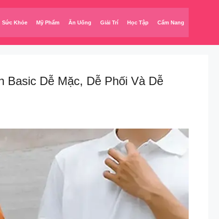
Sức Khỏe
Mỹ Phẩm
Ăn Uống
Giải Trí
Học Tập
Cẩm Nang
n Basic Dễ Mặc, Dễ Phối Và Dễ