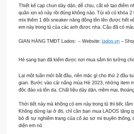
Thiết kế cạp chun dày dặn, dễ chịu, cắt xẻ tạo điểm n
quần xịn xò này rồi đúng không nào. Túi xỏ có khóa 
mix thêm 1 đôi sneaker năng động tôn lên được hết v
em này trong tủ của các anh được nha. Cậu đã có màu
GIAN HÀNG TMĐT Lados: – Website:
lados.vn
– Sho
Hè sang bạn đã kiếm được nơi mua sắm tin tưởng ch
Lại một tuần mới bắt đầu, nên mặc gì cho thứ 2 đầu t
gian. Bước vào cái nắng mùa Hè 2023, những item m
độc đáo và tôn da. Chất liệu dày dặn, mềm mại, thoáng
Thời tiết này mà không có em này trong tủ thì tiếc lắ
Không dừng lại ở đó, chỉ cần bạn mua LADOS tặng quà
bỏ đi sự nghiêm trang của cổ áo sơ mi truyền thống, 
diện em nó