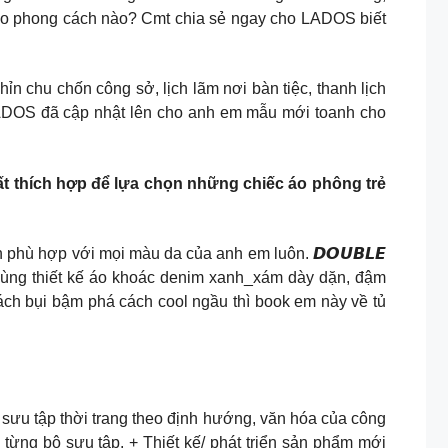
theo phong cách nào? Cmt chia sẻ ngay cho LADOS biết
ỉn chu chốn công sở, lịch lãm nơi bàn tiệc, thanh lịch
. LADOS đã cập nhật lên cho anh em mẫu mới toanh cho
rất thích hợp để lựa chọn những chiếc áo phông trẻ
h phù hợp với mọi màu da của anh em luôn. 𝘿𝙊𝙐𝘽𝙇𝙀
ấp cùng thiết kế áo khoác denim xanh_xám dày dặn, đậm
cách bụi bậm phá cách cool ngầu thì book em này về tủ
ết kế bộ sưu tập thời trang theo định hướng, văn hóa của công
từng bộ sưu tập. + Thiết kế/ phát triển sản phẩm mới