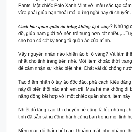
Pants. Một chiếc Polo Xanh Mint với màu sắc tạo cảm 
vừa phải giúp bạn thoải mái đứng ngồi hay di chuyển. 
𝑪𝒂́𝒄𝒉 𝒃𝒂̉𝒐 𝒒𝒖𝒂̉𝒏 𝒒𝒖𝒂̂̀𝒏 𝒂́𝒐 𝒕𝒓𝒂̆́𝒏𝒈 𝒌𝒉𝒐̂𝒏
đồ, giúp nam giới trở nên trẻ trung hơn rất nhiều,…Tu
cho bạn có cất kỹ trong tủ quần áo của mình.
Vậy nguyên nhân nào khiến áo bị ố vàng? Và làm th
nhất cho tình trạng trên nhé. Một item khoác thời t
để cảm nhận sự khác biệt nhé: Chất vải dù chống nư
Tạo điểm nhấn ở tay áo độc đáo, phá cách Kiểu dán
này đi biển thôi nào anh em ơiii Mùa hè mà không đi bi
năng động kết hợp với một chiếc quần short, item
Nhiệt độ tăng cao khi chuyển hè cũng là lúc những ch
tinh đã sẵn sàng đồng hành cùng bạn trong mọi tình 
Mềm mại, độ thấm hút cao Thoáng mát, nhẹ nhàng, th