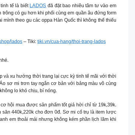
inh tế là biết
LADOS
đã đặt bao nhiêu tâm tư vào em
h trông có gu hơn khi phối cùng em quần âu đứng form
i mình theo gu các oppa Hàn Quốc thì không thể thiếu
shop/lados
– Tiki:
tiki.vn/cua-hang/thoi-trang-lados
nhé.
à xu hướng thời trang lại cực kỳ tinh tế mãi với thời
Áo sơ mi trơn tay ngắn cơ bản với bảng màu vô cùng
không lo khó chịu, bí nóng.
ó cơ hội mua được sản phẩm tốt giá hời chỉ từ 19k,39k.
 săn 440k,220k cho đơn 0đ. Sơ mi cổ trụ là item lược
úp anh em thoải mái nhưng không kém phần lịch lãm khi