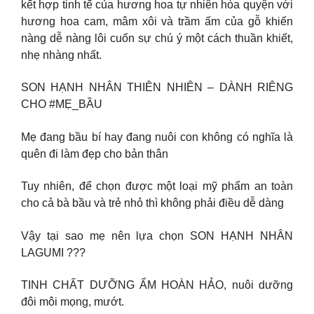
kết hợp tinh tế của hương hoa tự nhiên hòa quyện với
hương hoa cam, mâm xôi và trầm ấm của gỗ khiến
nàng dễ nàng lôi cuốn sự chú ý một cách thuần khiết,
nhẹ nhàng nhất.
SON HẠNH NHÂN THIÊN NHIÊN – DÀNH RIÊNG
CHO #MẸ_BẦU
Mẹ đang bầu bí hay đang nuôi con không có nghĩa là
quên đi làm đẹp cho bản thân
Tuy nhiên, để chọn được một loại mỹ phẩm an toàn
cho cả bà bầu và trẻ nhỏ thì không phải điều dễ dàng
Vậy tại sao mẹ nên lựa chọn SON HẠNH NHÂN
LAGUMI ???
TINH CHẤT DƯỠNG ẨM HOÀN HẢO, nuôi dưỡng
đôi môi mọng, mướt.