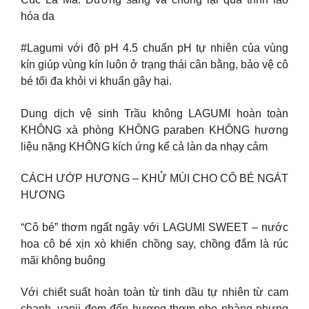
hóa da
#Lagumi với độ pH 4.5 chuẩn pH tự nhiên của vùng
kín giúp vùng kín luôn ở trạng thái cân bằng, bảo vệ cô
bé tối đa khỏi vi khuẩn gây hại.
Dung dịch vệ sinh Trầu không LAGUMI hoàn toàn
KHÔNG xà phòng KHÔNG paraben KHÔNG hương
liệu nặng KHÔNG kích ứng kể cả làn da nhạy cảm
CÁCH ƯỚP HƯƠNG – KHỬ MÙI CHO CÔ BÉ NGÁT
HƯƠNG
“Cô bé” thơm ngất ngây với LAGUMI SWEET – nước
hoa cô bé xịn xò khiến chồng say, chồng đắm là rúc
mãi không buông
Với chiết suất hoàn toàn từ tinh dầu tự nhiên từ cam
chanh, vanii đem đến hương thơm nhẹ nhàng nhưng