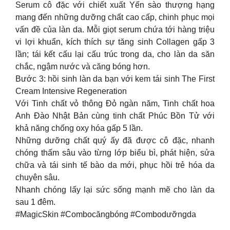
Serum cô đặc với chiết xuất Yến sào thượng hạng
mang đến những dưỡng chất cao cấp, chinh phục mọi
vấn đề của làn da. Mỗi giọt serum chứa tới hàng triệu
vi lợi khuẩn, kích thích sự tăng sinh Collagen gấp 3
lần; tái kết cấu lại cấu trúc trong da, cho làn da săn
chắc, ngậm nước và căng bóng hơn.
Bước 3: hồi sinh làn da bạn với kem tái sinh The First
Cream Intensive Regeneration
Với Tinh chất vỏ thông Đỏ ngàn năm, Tinh chất hoa
Anh Đào Nhật Bản cùng tinh chất Phúc Bồn Tử với
khả năng chống oxy hóa gấp 5 lần.
Những dưỡng chất quý ấy đã được cô đặc, nhanh
chóng thấm sâu vào từng lớp biểu bì, phát hiện, sửa
chữa và tái sinh tế bào da mới, phục hồi trẻ hóa da
chuyên sâu.
Nhanh chóng lấy lại sức sống mạnh mẽ cho làn da
sau 1 đêm.
#MagicSkin #Combocăngbóng #Combodưỡngda