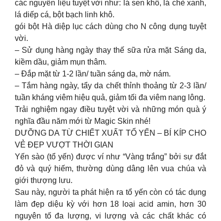
các nguyên liệu tuyệt vời như: lá sen khô, lá chè xanh,
lá diếp cá, bột bạch linh khô.
gói bột Hà diệp lục cách dùng cho N công dụng tuyệt
vời.
– Sử dụng hàng ngày thay thế sữa rửa mặt Sáng da,
kiềm dầu, giảm mụn thâm.
– Đắp mặt từ 1-2 lần/ tuần sáng da, mờ nám.
– Tắm hàng ngày, tẩy da chết thỉnh thoảng từ 2-3 lần/
tuần kháng viêm hiệu quả, giảm tối đa viêm nang lông.
Trải nghiệm ngay điều tuyệt vời và những món quà ý
nghĩa đầu năm mới từ Magic Skin nhé!
DƯỠNG DA TỪ CHIẾT XUẤT TỔ YẾN – BÍ KÍP CHO
VẺ ĐẸP VƯỢT THỜI GIAN
Yến sào (tổ yến) được ví như “Vàng trắng” bởi sự đắt
đỏ và quý hiếm, thường dùng dâng lên vua chúa và
giới thượng lưu.
Sau này, người ta phát hiện ra tổ yến còn có tác dụng
làm đẹp diệu kỳ với hơn 18 loại acid amin, hơn 30
nguyên tố đa lượng, vi lượng và các chất khác có