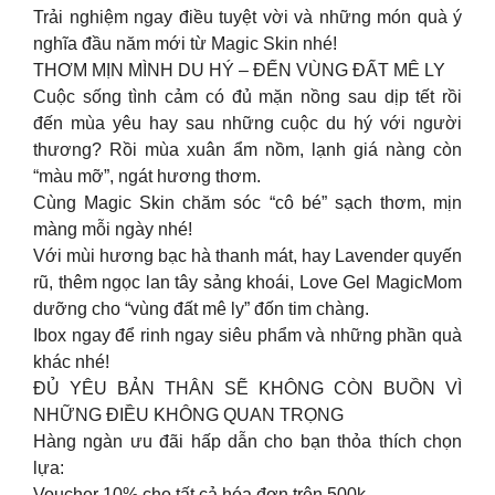
Trải nghiệm ngay điều tuyệt vời và những món quà ý
nghĩa đầu năm mới từ Magic Skin nhé!
THƠM MỊN MÌNH DU HÝ – ĐẾN VÙNG ĐẤT MÊ LY
Cuộc sống tình cảm có đủ mặn nồng sau dịp tết rồi
đến mùa yêu hay sau những cuộc du hý với người
thương? Rồi mùa xuân ẩm nồm, lạnh giá nàng còn
“màu mỡ”, ngát hương thơm.
Cùng Magic Skin chăm sóc “cô bé” sạch thơm, mịn
màng mỗi ngày nhé!
Với mùi hương bạc hà thanh mát, hay Lavender quyến
rũ, thêm ngọc lan tây sảng khoái, Love Gel MagicMom
dưỡng cho “vùng đất mê ly” đốn tim chàng.
Ibox ngay để rinh ngay siêu phẩm và những phần quà
khác nhé!
ĐỦ YÊU BẢN THÂN SẼ KHÔNG CÒN BUỒN VÌ
NHỮNG ĐIỀU KHÔNG QUAN TRỌNG
Hàng ngàn ưu đãi hấp dẫn cho bạn thỏa thích chọn
lựa:
Voucher 10% cho tất cả hóa đơn trên 500k