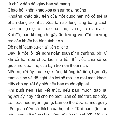
là chú ý đến đôi giày bạn sẽ mang.
Chào hỏi khôn khéo xóa tan sự ngại ngùng
Khoảnh khắc đầu tiên của một cuộc hẹn hò có thể là
phần đáng sợ nhất. Xóa tan sự lúng túng bằng cách
trao cho họ một lời chào thân thiện và nụ cười ấm áp.
Khi đó, bạn không chỉ gây ấn tượng với đối phương
mà còn khiến họ bình tĩnh hơn.
Đề nghị “cam-pu-chia” tiền đi chơi
Đây là một lời đề nghị hoàn toàn bình thường, bởi vì
khi cả hai đều chưa kiếm ra tiền thì việc chia sẻ sẽ
giúp mối quan hệ của bạn trở nên thoải mái.
Nếu người ấy thực sự khăng khăng trả tiền, bạn hãy
cảm ơn họ và đề nghị lần tới sẽ mời họ một món khác.
Hãy cho người ấy biết nếu bạn muốn gặp lại
Khi buổi hẹn sắp kết thúc, nếu bạn muốn gặp lại
người ấy, hãy nói cho họ biết. Bạn có thể trực tiếp bày
tỏ, hoặc nếu ngại ngùng, bạn có thể đưa ra một gợi ý
liên quan đến sở thích của họ, như: “Khi nào cậu cho
mình xem kỹ năng chơi bóng rổ của cậu nhé?”. Một sự