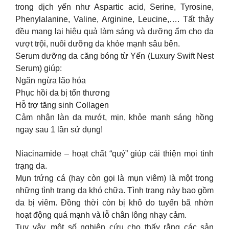
trong dịch yến như Aspartic acid, Serine, Tyrosine,
Phenylalanine, Valine, Arginine, Leucine,…. Tất thảy
đều mang lại hiệu quả làm sáng và dưỡng ẩm cho da
vượt trội, nuôi dưỡng da khỏe mạnh sâu bên.
Serum dưỡng da căng bóng từ Yến (Luxury Swift Nest
Serum) giúp:
Ngăn ngừa lão hóa
Phục hồi da bị tổn thương
Hỗ trợ tăng sinh Collagen
Cảm nhận làn da mướt, mịn, khỏe mạnh sáng hồng
ngay sau 1 lần sử dụng!
Niacinamide – hoạt chất “quý” giúp cải thiện mọi tình
trạng da.
Mụn trứng cá (hay còn gọi là mụn viêm) là một trong
những tình trạng da khó chữa. Tình trạng này bao gồm
da bị viêm. Đồng thời còn bị khô do tuyến bã nhờn
hoạt động quá mạnh và lỗ chân lông nhạy cảm.
Tuy vậy, một số nghiên cứu cho thấy rằng các sản