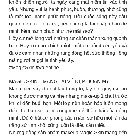
khiến khiến người ta ngày càng mất niềm tin vào tình
yêu. Nhưng vui là hạnh phúc, buồn, thương, nhớ cũng
là một loại hạnh phúc riêng. Bởi cuộc sống này đâu
quá nhiều lúc tích cực, nên chúng ta lại chấp nhận để
mình kém hạnh phúc như thế mãi sao?
Hãy cứ mở lòng với những sự chân thành xung quanh
bạn. Hãy cứ cho chính mình một cơ hội được yêu và
được cảm nhận những rung động hết sức thiêng liêng
mà người ta gọi là tình yêu ấy.
#MagicSkin #Valentine
MAGIC SKIN – MANG LẠI VẺ ĐẸP HOÀN MỸ!
Mặc chiếc váy đã cất lâu trong tủ, lấy đôi giày đã lâu
không được mang và nhẹ nhàng make-up 1 chút trước
khi đi đến buổi hẹn. Một lớp nền hoàn hảo luôn mang
đến cho bạn sự tự tin cũng như nét thần thái của riêng
mình. Dù ở bất cứ phong cách nào, sở hữu một làn da
trắng sứ tinh khôi cũng luôn là điều cần thiết.
Những dòng sản phẩm makeup Magic Skin mang đến