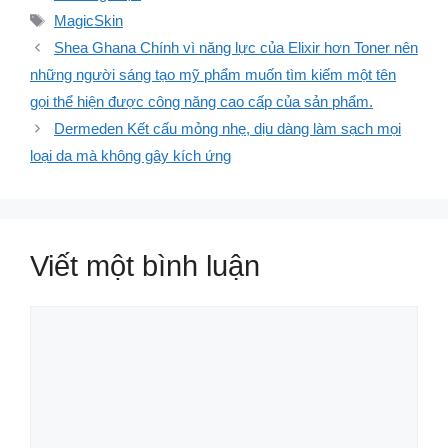
mục
Thẻ
MagicSkin
Shea Ghana Chính vì năng lực của Elixir hơn Toner nên
những người sáng tạo mỹ phẩm muốn tìm kiếm một tên
gọi thể hiện được công năng cao cấp của sản phẩm.
Dermeden Kết cấu mỏng nhẹ, dịu dàng làm sạch mọi
loại da mà không gây kích ứng
Viết một bình luận
Bình
luận