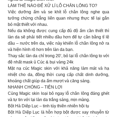
LÀM THẾ NÀO ĐỂ XỬ LÍ LỖ CHÂN LÔNG TO?
Việc dưỡng ẩm và se khít lỗ chân lông nghe qua
tưởng chừng chẳng liên quan nhưng thực tế lại gắn
bó mật thiết với nhau.
Nếu da không được cung cấp đủ độ ẩm cần thiết thì
làn da sẽ phải tiết nhiều dầu hơn để tự cân bằng tỉ lệ
dầu – nước trên da, việc này khiến lỗ chân lông nở ra
và hiện hình rõ hơn trên làn da bạn.
Thay sắc làn da chỉ trong 20’, bỏ lại lỗ chân lông to với
đệ nhất mask ủ Cúc & bụi vàng 24k
Mặt nạ cúc Magic skin với khả năng làm mát và hạ
nhiệt cho da, đồng thời cung cấp chất dinh dưỡng,
khoáng chất giúp da ẩm mượt và căng sáng.
NHANH CHÓNG – TIỆN LỢI
Cùng Magic skin loại bỏ ngay lỗ chân lông đáng ghét
và tự tin với lại làn da trắng sáng, mịn màng.
Bột Hà Diệp Lục – tinh túy thiên nhiên hội tụ
Bột Hà Diệp Lục là hỗn hợp bột được xay nhuyễn từ