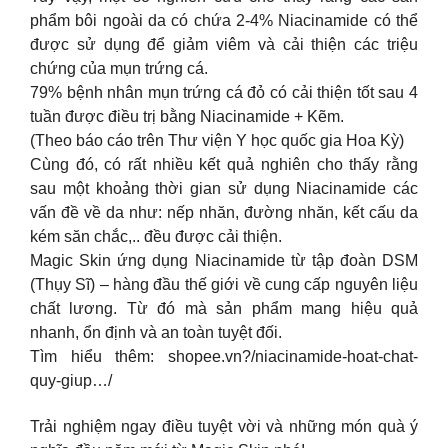
phẩm bôi ngoài da có chứa 2-4% Niacinamide có thể
được sử dụng để giảm viêm và cải thiện các triệu
chứng của mụn trứng cá.
79% bệnh nhân mụn trứng cá đỏ có cải thiện tốt sau 4
tuần được điều trị bằng Niacinamide + Kẽm.
(Theo báo cáo trên Thư viện Y học quốc gia Hoa Kỳ)
Cùng đó, có rất nhiều kết quả nghiên cho thấy rằng
sau một khoảng thời gian sử dụng Niacinamide các
vấn đề về da như: nếp nhăn, đường nhăn, kết cấu da
kém săn chắc,.. đều được cải thiện.
Magic Skin ứng dụng Niacinamide từ tập đoàn DSM
(Thụy Sĩ) – hàng đầu thế giới về cung cấp nguyên liệu
chất lương. Từ đó mà sản phẩm mang hiệu quả
nhanh, ổn định và an toàn tuyệt đối.
Tìm hiểu thêm: shopee.vn?/niacinamide-hoat-chat-
quy-giup…/
Trải nghiệm ngay điều tuyệt vời và những món quà ý