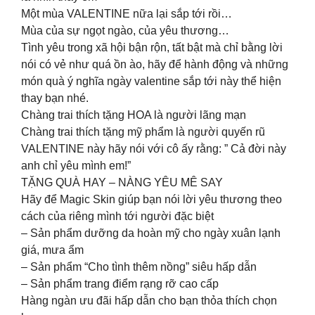
Một mùa VALENTINE nữa lại sắp tới rồi…
Mùa của sự ngọt ngào, của yêu thương…
Tình yêu trong xã hội bận rộn, tất bật mà chỉ bằng lời
nói có vẻ như quá ồn ào, hãy để hành động và những
món quà ý nghĩa ngày valentine sắp tới này thể hiện
thay bạn nhé.
Chàng trai thích tặng HOA là người lãng mạn
Chàng trai thích tặng mỹ phẩm là người quyến rũ
VALENTINE này hãy nói với cô ấy rằng: ” Cả đời này
anh chỉ yêu mình em!”
TẶNG QUÀ HAY – NÀNG YÊU MÊ SAY
Hãy để Magic Skin giúp bạn nói lời yêu thương theo
cách của riêng mình tới người đặc biệt
– Sản phẩm dưỡng da hoàn mỹ cho ngày xuân lạnh
giá, mưa ẩm
– Sản phẩm “Cho tình thêm nồng” siêu hấp dẫn
– Sản phẩm trang điểm rạng rỡ cao cấp
Hàng ngàn ưu đãi hấp dẫn cho bạn thỏa thích chọn