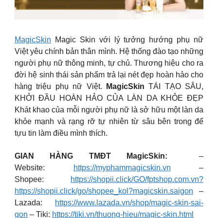
MagicSkin
Magic Skin với lý tưởng hướng phụ nữ
Việt yêu chính bản thân mình. Hệ thống đào tạo những
người phụ nữ thông minh, tự chủ. Thương hiệu cho ra
đời hệ sinh thái sản phẩm trả lại nét đẹp hoàn hảo cho
hàng triệu phụ nữ Việt.
MagicSkin
TÁI TẠO SÂU,
KHỞI ĐẦU HOÀN HẢO CỦA LÀN DA KHỎE ĐẸP
Khát khao của mỗi người phụ nữ là sở hữu một làn da
khỏe mạnh và rạng rỡ tự nhiên từ sâu bên trong để
tựu tin làm điều mình thích.
GIAN HÀNG TMĐT MagicSkin:
–
Website:
https://myphammagicskin.vn
–
Shopee:
https://shopii.click/GO/fptshop.com.vn?
https://shopii.click/go/shopee_kol?magicskin.saigon
–
Lazada:
https://www.lazada.vn/shop/magic-skin-sai-
gon
– Tiki:
https://tiki.vn/thuong-hieu/magic-skin.html