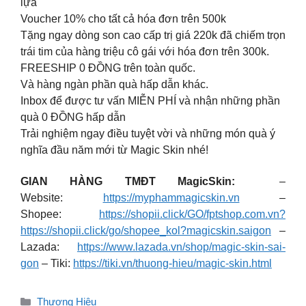
lựa
Voucher 10% cho tất cả hóa đơn trên 500k
Tặng ngay dòng son cao cấp trị giá 220k đã chiếm trọn
trái tim của hàng triệu cô gái với hóa đơn trên 300k.
FREESHIP 0 ĐỒNG trên toàn quốc.
Và hàng ngàn phần quà hấp dẫn khác.
Inbox để được tư vấn MIỄN PHÍ và nhận những phần
quà 0 ĐỒNG hấp dẫn
Trải nghiệm ngay điều tuyệt vời và những món quà ý
nghĩa đầu năm mới từ Magic Skin nhé!
GIAN HÀNG TMĐT MagicSkin:
–
Website:
https://myphammagicskin.vn
–
Shopee:
https://shopii.click/GO/fptshop.com.vn?
https://shopii.click/go/shopee_kol?magicskin.saigon
–
Lazada:
https://www.lazada.vn/shop/magic-skin-sai-
gon
– Tiki:
https://tiki.vn/thuong-hieu/magic-skin.html
Danh
Thương Hiệu