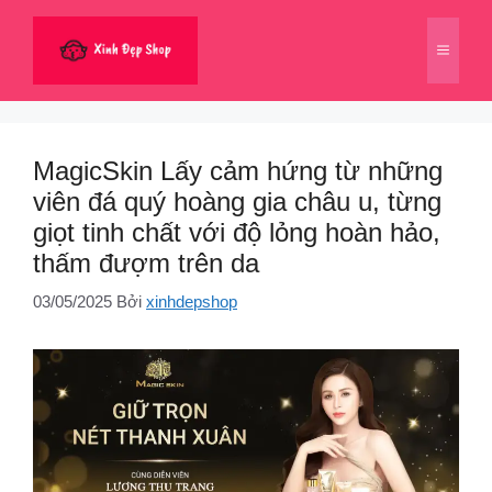
Chuyển
đến
Menu
nội
dung
MagicSkin Lấy cảm hứng từ những
viên đá quý hoàng gia châu u, từng
giọt tinh chất với độ lỏng hoàn hảo,
thấm đượm trên da
03/05/2025
Bởi
xinhdepshop