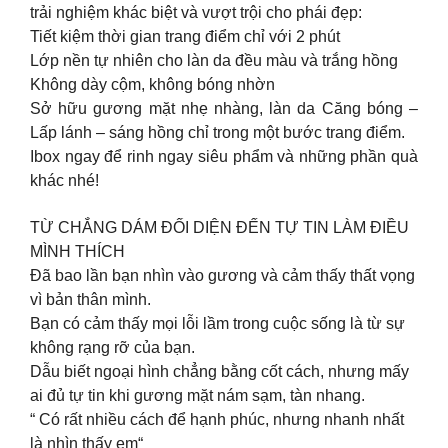
trải nghiệm khác biệt và vượt trội cho phái đẹp:
Tiết kiệm thời gian trang điểm chỉ với 2 phút
Lớp nền tự nhiên cho làn da đều màu và trắng hồng
Không dày cộm, không bóng nhờn
Sở hữu gương mặt nhẹ nhàng, làn da Căng bóng –
Lấp lánh – sáng hồng chỉ trong một bước trang điểm.
Ibox ngay để rinh ngay siêu phẩm và những phần quà
khác nhé!
TỪ CHẮNG DÁM ĐỐI DIỆN ĐẾN TỰ TIN LÀM ĐIỀU
MÌNH THÍCH
Đã bao lần bạn nhìn vào gương và cảm thấy thất vọng
vì bản thân mình.
Bạn có cảm thấy mọi lỗi lầm trong cuộc sống là từ sự
không rạng rỡ của bạn.
Dẫu biết ngoại hình chẳng bằng cốt cách, nhưng mấy
ai đủ tự tin khi gương mặt nám sạm, tàn nhang.
“ Có rất nhiều cách để hạnh phúc, nhưng nhanh nhất
là nhìn thấy em“