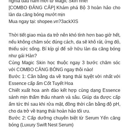
nghĩa đầu năm mới từ Magic Skin nhé!
[COMBO ĐẲNG CẤP] Khám phá Bộ 3 hoàn hảo cho
làn da căng bóng mướt mịn
Mua ngay tại: shopee.vn?3ackXlS
Thời tiết giao mùa da trở nên khó tính hơn bao giờ hết,
nếu không chăm sóc đúng cách, da sẽ khô rát, ửng đỏ,
thiếu sức sống. Bí kíp gì để sở hữu làn da căng bóng
như gái Hàn?
Cùng Magic Skin học thuộc ngay 3 bước chăm sóc
với COMBO CĂNG BÓNG ngay thôi nào!
Bước 1: Cân bằng da về trạng thái tuyệt vời nhất với
Essence cấp ẩm Cốt Tuyết Hoa
Chiết xuất hoa anh đào kết hợp cùng dạng Essence
sánh mịn thẩm thấu nhanh và sâu. Giúp da được cấp
ẩm tức thì sau khi rửa mặt, đồng thời cân bằng độ pH,
cho da trở về trạng thái hoàn hảo tối ưu.
Bước 2: Cấp dưỡng chuyên biệt từ Serum Yến căng
bóng (Luxury Swift Nest Serum)