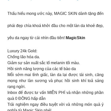
Thấu hiểu mong ước này, MAGIC SKIN dành tặng đến
phái đẹp chìa khoá khởi đầu cho một làn da khoẻ đẹp,
yêu da ngay từ cái nhìn đầu tiên!
MagicSkin
Luxury 24k Gold:
Chống lão hóa da.
Giảm sự sản xuất sắc tố melanin tối màu.
Hồi sinh năng lượng của các tế bào da
Mỗi sớm mai tỉnh giấc, làn da lại được tái sinh, căng
mọng như làn sương và phục hồi sinh khí toả sáng
rạng ngời.
Inbox để được tư vấn MIỄN PHÍ và nhận những phần
quà 0 ĐỒNG hấp dẫn
Trải nghiệm ngay điều tuyệt vời và những món quà ý
nghĩa từ Magic Skin nhé!