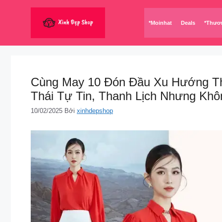
Chuyển
đến
*Moinhat
Deals
*Thươ
nội
dung
Cùng May 10 Đón Đầu Xu Hướng Th
Thái Tự Tin, Thanh Lịch Nhưng Khô
10/02/2025
Bởi
xinhdepshop