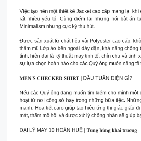
Việc tạo nên một thiết kế Jacket cao cấp mang lại khí
rất nhiều yếu tố. Cùng điểm lại những nổi bật ấn 
Minimalism nhưng cực kỳ thu hút.
Được sản xuất từ chất liệu vải Polyester cao cấp, k
thẩm mĩ. Lớp áo bên ngoài dày dặn, khả năng chống t
tính, hiện đại là kỹ thuật may tinh tế, chỉn chu và t
sự lựa chọn hoàn hảo cho các Quý ông muốn nâng tầm 
𝐌𝐄𝐍’𝐒 𝐂𝐇𝐄𝐂𝐊𝐄𝐃 𝐒𝐇𝐈𝐑𝐓 | ĐẦU TUẦN DIỆN GÌ?
Nếu các Quý ông đang muốn tìm kiếm cho mình một diệ
hoạt từ nơi công sở hay trong những bữa tiệc. Những
mạnh. Hoạ tiết caro giúp tạo hiệu ứng thị giác giấu 
mát, thấm mồ hôi và được xử lý chống nhăn sẽ giúp b
ĐẠI LÝ MAY 10 HOÀN HUỆ | 𝐓𝐮̛𝐧𝐠 𝐛𝐮̛̀𝐧𝐠 𝐤𝐡𝐚𝐢 𝐭𝐫𝐮̛𝐨̛𝐧𝐠