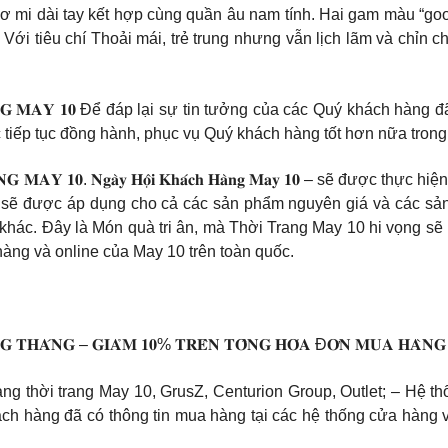
 sơ mi dài tay kết hợp cùng quần âu nam tính. Hai gam màu “goo
. Với tiêu chí Thoải mái, trẻ trung nhưng vẫn lịch lãm và chỉn
𝐇𝐀́𝐂𝐇 𝐇𝐀̀𝐍𝐆 𝐌𝐀𝐘 𝟏𝟎 Để đáp lại sự tin tưởng của các Quý kh
tiếp tục đồng hành, phục vụ Quý khách hàng tốt hơn nữa trong t
𝐇𝐀̀𝐍𝐆 𝐌𝐀𝐘 𝟏𝟎. 𝐍𝐠𝐚̀𝐲 𝐇𝐨̣̂𝐢 𝐊𝐡𝐚́𝐜𝐡 𝐇𝐚̀𝐧𝐠 𝐌𝐚𝐲 𝟏𝟎 – sẽ được th
Đặc biệt, sẽ được áp dụng cho cả các sản phẩm nguyên giá và các
khác. Đây là Món quà tri ân, mà Thời Trang May 10 hi vọng sẽ
hàng và online của May 10 trên toàn quốc.
𝐍𝐆 𝐓𝐇𝐀́𝐍𝐆 – 𝐆𝐈𝐀̉𝐌 𝟏𝟎% 𝐓𝐑𝐄̂𝐍 𝐓𝐎̂̉𝐍𝐆 𝐇𝐎́𝐀 Đ𝐎̛𝐍 𝐌𝐔𝐀 𝐇𝐀̀𝐍𝐆
𝑛ℎ – Hệ thống cửa hàng thời trang May 10, GrusZ, Centurion Group, Outlet; – 
𝑢̛𝑜̛𝑛𝑔 𝑡𝑟𝑖̀𝑛ℎ: – Khách hàng đã có thông tin mua hàng tại các hệ th