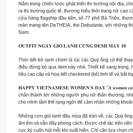
Nằm trong chiến lược phát triển thị trường nội địa, 
ra thị trường quốc tế, thương hiệu thời trang nữ cao
cửa hàng flagship đầu tiên, số 77 phố Bà Triệu, thư
màn mang tên DeTHEIA, the Debutante, với những thiế
Nam.
𝐎𝐔𝐓𝐅𝐈𝐓 𝐍𝐆𝐀̀𝐘 𝐆𝐈𝐎́ 𝐋𝐀̣𝐍𝐇 𝐂𝐔̀𝐍𝐆 𝐃𝐄𝐌𝐈 𝐌𝐀𝐘 𝟏𝟎
Thời tiết trở lạnh chính là lúc các Quý ông có thể t
điệu đừng bỏ qua item này nhé. Thiết kế sang trọng,
liệu cao cấp và họa tiết checkered (kẻ) tinh tế và bắt
𝐇𝐀𝐏𝐏𝐘 𝐕𝐈𝐄𝐓𝐍𝐀𝐌𝐄𝐒𝐄 𝐖𝐎𝐌𝐄𝐍’𝐒 𝐃𝐀𝐘 “𝑨 𝒘𝒐𝒎𝒂𝒏 
chân thành tới những người phụ nữ thân thương, nh
cho mình tâm thế rạng ngời để cảm nhận những khoảnh
Những cơn gió lạnh đầu mùa đã tràn về, các Quý ông
ấm êm và vẫn đầy phong cách. Được chế tác trên nền chấ
cực kỳ cuốn hút mỗi khi xuất hiện. Chỉ cần lựa chọn ch