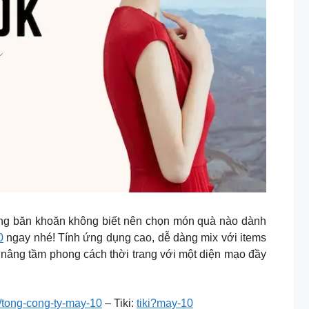
ang băn khoăn không biết nên chọn món quà nào dành
0
ngay nhé! Tính ứng dụng cao, dễ dàng mix với items
nâng tầm phong cách thời trang với một diện mạo đầy
tong-cong-ty-may-10
– Tiki:
tiki?may-10