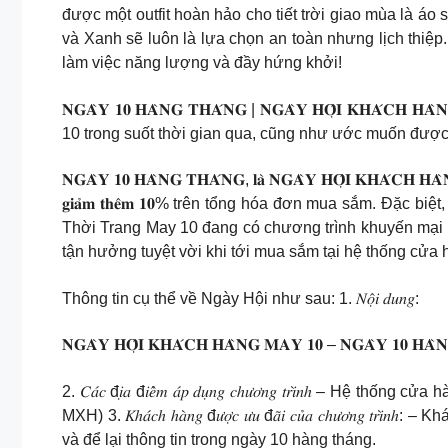
được một outfit hoàn hảo cho tiết trời giao mùa là áo
và Xanh sẽ luôn là lựa chọn an toàn nhưng lịch thiệp
làm việc năng lượng và đầy hứng khởi!
𝐍𝐆𝐀̀𝐘 𝟏𝟎 𝐇𝐀̀𝐍𝐆 𝐓𝐇𝐀́𝐍𝐆 | 𝐍𝐆𝐀̀𝐘 𝐇𝐎̣̂𝐈 𝐊
10 trong suốt thời gian qua, cũng như ước muốn được 
𝐍𝐆𝐀̀𝐘 𝟏𝟎 𝐇𝐀̀𝐍𝐆 𝐓𝐇𝐀́𝐍𝐆, 𝐥𝐚̀ 𝐍𝐆𝐀̀𝐘 𝐇𝐎̣̂𝐈 𝐊𝐇𝐀́𝐂𝐇 
𝐠𝐢𝐚̉𝐦 𝐭𝐡𝐞̂𝐦 𝟏𝟎% trên tổng hóa đơn mua sắm. 
Thời Trang May 10 đang có chương trình khuyến mại 
tận hưởng tuyệt vời khi tới mua sắm tại hệ thống cửa 
Thông tin cụ thể về Ngày Hội như sau: 1. 𝑁𝑜̣̂𝑖 𝑑𝑢𝑛𝑔:
𝐍𝐆𝐀̀𝐘 𝐇𝐎̣̂𝐈 𝐊𝐇𝐀́𝐂𝐇 𝐇𝐀̀𝐍𝐆 𝐌𝐀𝐘 𝟏𝟎 – 𝐍𝐆𝐀̀𝐘 𝟏𝟎 𝐇𝐀̀
2. 𝐶𝑎́𝑐 đ𝑖̣𝑎 đ𝑖𝑒̂̉𝑚 𝑎́𝑝 𝑑𝑢̣𝑛𝑔 𝑐ℎ𝑢̛𝑜̛𝑛𝑔 𝑡𝑟𝑖̀
MXH) 3. 𝐾ℎ𝑎́𝑐ℎ ℎ𝑎̀𝑛𝑔 đ𝑢̛𝑜̛̣𝑐 𝑢̛𝑢 đ𝑎̃𝑖 𝑐𝑢̉𝑎 𝑐ℎ
và để lại thông tin trong ngày 10 hàng tháng.