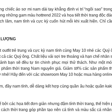
chiếc áo sơ mi nam dài tay khẳng định vị trí “ngôi sao” tron
 cùng những gam màu hottrend 2022 và họa tiết thời trang độc đ
h lãm, nam tính và cực kỳ cuốn hút mỗi khi xuất hiện. Chỉ cầ
G LƯỢNG
outfit trẻ trung và cực kỳ nam tính cùng May 10 nhé các Quý ô
t cả các Quý ông. Chất liệu vải sợi tre thoáng và hạn chế nhăn 
cảnh bạn sẽ đều tự tin chinh phục mọi thử thách. Như một mó
 thời trang Nam nguyên giá. Giảm 𝟏𝟓% các sản phẩm thời trang Nữ
 nhé! Hãy đến với các showroom May 10 hoặc mua hàng online 
 lãm, đầy nam tính, dễ dàng kết hợp cùng quần âu hoặc quần kak
 bởi các họa tiết đơn giản nhưng đậm tính thời trang, thể hiện
 cách thời trang góp phần tạo nên cá tính và màu sắc cá nhân