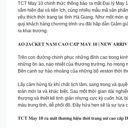
TCT May 10 chính thức thông báo ra mắt Đại lý May 1
sắm hiện đại và tiện ích, cùng nhiều mẫu mã sản phẩ
yêu thích thời trang tại tỉnh Hà Giang. Như một món quà dành tặ
quý khách hàng chương trình ưu đãi hấp dẫn Giảm giá
ra khai trương.
𝐀́𝐎 𝐉𝐀𝐂𝐊𝐄𝐓 𝐍𝐀𝐌 𝐂𝐀𝐎 𝐂𝐀̂́𝐏 𝐌𝐀𝐘 𝟏𝟎 | 𝐍𝐄𝐖 𝐀𝐑𝐑𝐈
Trên con đường chinh phục những đỉnh cao trong kinh
những ồn ào, náo nhiệt của thương trường, họ mong muố
Bên cạnh sự hào nhoáng của những bộ veston thời thượ
Lấy cảm hứng từ khí chất lịch lãm, sang trọng và qu
toàn mới lạ và khác biệt. Sau một thời gian dài nghiê
thượng và thiết kế tinh giản nhưng cực kỳ cuốn hút, b
màu trung tính, dễ phối đồ. Đây hứa hẹn sẽ là sự lựa
𝐓𝐂𝐓 𝐌𝐚𝐲 𝟏𝟎 𝐫𝐚 𝐦𝐚̆́𝐭 𝐭𝐡𝐮̛𝐨̛𝐧𝐠 𝐡𝐢𝐞̣̂𝐮 𝐭𝐡𝐨̛̀𝐢 𝐭𝐫𝐚𝐧𝐠 𝐧𝐮̛̃ 𝐜𝐚𝐨 𝐜𝐚̂́𝐩 