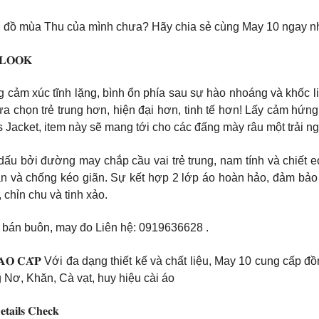
ủ đồ mùa Thu của mình chưa? Hãy chia sẻ cùng May 10 ngay n
 𝐋𝐎𝐎𝐊
ng cảm xúc tĩnh lặng, bình ổn phía sau sự hào nhoáng và khốc 
a chọn trẻ trung hơn, hiện đại hơn, tinh tế hơn! Lấy cảm hứng
 Jacket, item này sẽ mang tới cho các đấng mày râu một trải ng
ấu bởi đường may chắp cầu vai trẻ trung, nam tính và chiết eo
nhăn và chống kéo giãn. Sự kết hợp 2 lớp áo hoàn hảo, đảm b
, chỉn chu và tinh xảo.
n buôn, may đo Liên hệ: 0919636628 .
̂𝐍𝐆 𝐒𝐎̛̉ 𝐂𝐀𝐎 𝐂𝐀̂́𝐏 Với đa dạng thiết kế và chất liệu, May 10
ơ, Khăn, Cà vạt, huy hiệu cài áo
𝐚𝐢𝐥𝐬 𝐂𝐡𝐞𝐜𝐤