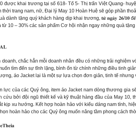
0 được khai trương tại số 618- Tổ 5- Thị trấn Việt Quang- h
m thời trang nam, nữ, Đại lý May 10 Hoàn Huệ sẽ góp phần th
ng quý khách hàng dịp khai trương, 𝐭𝐮̛̀ 𝐧𝐠𝐚̀𝐲 𝟐𝟔/𝟏𝟎 đ𝐞̂́𝐧 𝐡𝐞̂
 từ 10 – 30% các sản phẩm Cơ hội nhận ngay những quà tặng đ
𝐀𝐋
 doanh, chắc hẳn mỗi doanh nhân đều có những trải nghiệm vớ
n tìm đến sự tĩnh lặng, bình ổn từ chính những điều tinh giản
ng, áo Jacket lại là một sự lựa chọn đơn giản, tinh tế nhưng 
yền lực của các Quý ông, item áo Jacket nam dòng thương gia s
n cứu bởi đội ngũ thiết kế và kỹ thuật hàng đầu của May 10, t
ắt kịp xu hướng. Kết hợp hoàn hảo với kiểu dáng nam tính, hiệ
 chọn hoàn hảo cho các Quý ông muốn nâng tầm phong cách thời
𝐞𝐓𝐡𝐞𝐢𝐚