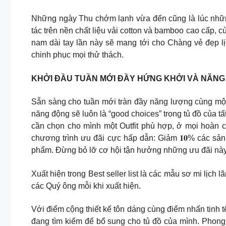
Những ngày Thu chớm lạnh vừa đến cũng là lúc những 
tác trên nền chất liệu vải cotton và bamboo cao cấp,
nam dài tay lần này sẽ mang tới cho Chàng vẻ đẹp lịc
chinh phục mọi thử thách.
KHỞI ĐẦU TUẦN MỚI ĐẦY HỨNG KHỞI VÀ NĂN
Sẵn sàng cho tuần mới tràn đầy năng lượng cùng một 
năng động sẽ luôn là “good choices” trong tủ đồ của tấ
cần chọn cho mình một Outfit phù hợp, ở mọi hoàn 
chương trình ưu đãi cực hấp dẫn: Giảm 𝟏𝟎% các sản phẩm
phẩm. Đừng bỏ lỡ cơ hội tận hưởng những ưu đãi này
Xuất hiện trong Best seller list là các mẫu sơ mi lịch
các Quý ông mỗi khi xuất hiện.
Với điểm cộng thiết kế tôn dáng cùng điểm nhấn tinh tế
đang tìm kiếm để bổ sung cho tủ đồ của mình. Phong