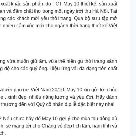
u xuất khẩu sản phẩm do TCT May 10 thiết kế, sản xuất
n và đậm chất thơ trong một ngày trời thu Hà Nội. Tại
cùng các khách mời yêu thời trang. Qua bộ sưu tập mở
nhiều cảm xúc mới cho ngành thời trang thiết kế Việt
 ông vừa muốn giữ ấm, vừa thể hiện gu thời trang sành
g độ cho các quý ông. Hiệu ứng vải đa dạng trên chất
 ngày lễ tôn vinh Người phụ nữ Việt Nam 20/10, May 10 xin gửi lời chúc
 , xinh đẹp, nhiều năng lượng và yêu đời. Hãy dành
thương đến với Quý cô nhân dịp lễ đặc biệt này nhé!
a? Nếu chưa hãy để May 10 gợi ý cho mùa thu đông đủ
ính, sẽ mang tới cho Chàng vẻ đẹp lịch lãm, nam tính và
ch.