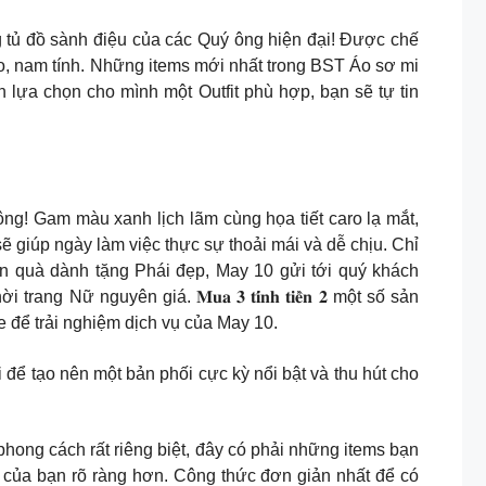
g tủ đồ sành điệu của các Quý ông hiện đại! Được chế
áo, nam tính. Những items mới nhất trong BST Áo sơ mi
n lựa chọn cho mình một Outfit phù hợp, bạn sẽ tự tin
ng! Gam màu xanh lịch lãm cùng họa tiết caro lạ mắt,
sẽ giúp ngày làm việc thực sự thoải mái và dễ chịu. Chỉ
n quà dành tặng Phái đẹp, May 10 gửi tới quý khách
 nguyên giá. 𝐌𝐮𝐚 𝟑 𝐭𝐢́𝐧𝐡 𝐭𝐢𝐞̂̀𝐧 𝟐 một số sản
để trải nghiệm dịch vụ của May 10.
i để tạo nên một bản phối cực kỳ nổi bật và thu hút cho
 phong cách rất riêng biệt, đây có phải những items bạn
 của bạn rõ ràng hơn. Công thức đơn giản nhất để có