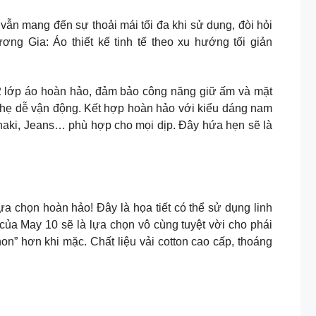
 vẫn mang đến sự thoải mái tối đa khi sử dụng, đòi hỏi
ng Gia: Áo thiết kế tinh tế theo xu hướng tối giản
p 2 lớp áo hoàn hảo, đảm bảo công năng giữ ấm và mặt
 nhẹ dễ vận động. Kết hợp hoàn hảo với kiểu dáng nam
, Khaki, Jeans… phù hợp cho mọi dịp. Đây hứa hẹn sẽ là
a chọn hoàn hảo! Đây là họa tiết có thể sử dụng linh
của May 10 sẽ là lựa chọn vô cùng tuyệt vời cho phái
on” hơn khi mặc. Chất liệu vải cotton cao cấp, thoáng