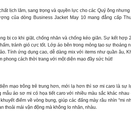
 chất lịch lãm, sang trọng và quyền lực cho các Quý ông nhưng
tượng của dòng Business Jacket May 10 mang đẳng cấp Thươ
hông bị co khi giặt, chống nhăn và chống kéo giãn. Sự kết hợ
hấm, tránh gió cực tốt. Lớp áo bên trong mỏng tạo sự thoáng
inh xảo. Tính ứng dụng cao, dễ dàng mix với items như quần âu
phong cách thời trang với một diện mạo đầy sức hút!
n mạo trông trẻ trung hơn, mới lạ hơn thì sơ mi caro là sự lự
 mẫu áo sơ mi có họa tiết caro với nhiều màu sắc khác nhau 
đi khuyết điểm về vòng bụng, giúp các đấng mày râu nhìn “mi nh
ạn thoải mái vận động mà không lo nhăn, nhàu.