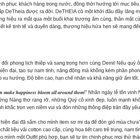
chinh phục khách hàng trong nước, đồng thời hướng tới mục tiê
 cấp DeTheia được ra đời. DeTHEIA có một khởi đầu đầy lãng mạ
ơng hiệu ra mắt qua một buổi khai trương ấm cúng, thân mật 
t kế tinh tế và duyên dáng, thương hiệu hứa hẹn sẽ mang đến 
hay đổi phong lịch thiệp và sang trọng hơn cùng Demi! Nếu quý
 hiện đại, tạo sự nam tính, năng động mà không kém phần phon
 kịp xu hướng. Độ bền cao, hạn chế nhăn và khả năng giữ ấm tốt.
𝒂𝒏 𝒎𝒂𝒌𝒆 𝒉𝒂𝒑𝒑𝒊𝒏𝒆𝒔𝒔 𝒃𝒍𝒐𝒐𝒎 𝒂𝒍𝒍 𝒂𝒓𝒐𝒖𝒏𝒅 𝒕𝒉𝒆𝒎!” Nhân
ững Nàng thơ rạng rỡ, những Quý cô xinh đẹp, luôn mạnh khỏe
 khắc trọn vẹn niềm vui và đón những thông điệp tràn đầy yêu 
 hiện đại đã sắm cho mình item sơ mi dạ để đón gió mùa chư
t liệu vải cotton cao cấp, cùng họa tiết caro trẻ trung, nam t
o mình một Outfit phù hợp, bạn sẽ tự tin chinh phục mọi thử thá