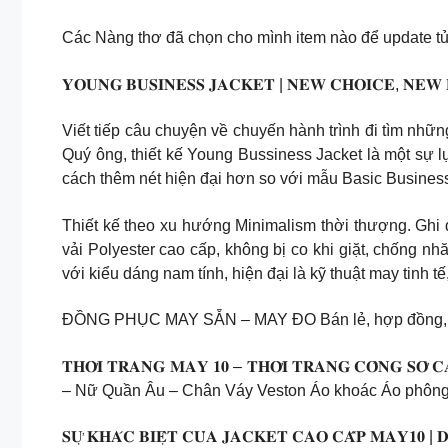
Các Nàng thơ đã chọn cho mình item nào để update t
𝐘𝐎𝐔𝐍𝐆 𝐁𝐔𝐒𝐈𝐍𝐄𝐒𝐒 𝐉𝐀𝐂𝐊𝐄𝐓 | 𝐍𝐄𝐖 𝐂𝐇𝐎𝐈𝐂𝐄, 𝐍𝐄𝐖
Viết tiếp câu chuyện về chuyến hành trình đi tìm nhữ
Quý ông, thiết kế Young Bussiness Jacket là một sự lự
cách thêm nét hiện đại hơn so với mẫu Basic Business
Thiết kế theo xu hướng Minimalism thời thượng. Ghi d
vải Polyester cao cấp, không bị co khi giặt, chống 
với kiểu dáng nam tính, hiện đại là kỹ thuật may tinh tế
ĐỒNG PHỤC MAY SẴN – MAY ĐO Bán lẻ, hợp đồng, bá
𝐓𝐇𝐎̛̀𝐈 𝐓𝐑𝐀𝐍𝐆 𝐌𝐀𝐘 𝟏𝟎 – 𝐓𝐇𝐎̛̀𝐈 𝐓𝐑𝐀𝐍𝐆 𝐂
– Nữ Quần Âu – Chân Váy Veston Áo khoác Áo phông N
𝐒𝐔̛̣ 𝐊𝐇𝐀́𝐂 𝐁𝐈𝐄̣̂𝐓 𝐂𝐔̉𝐀 𝐉𝐀𝐂𝐊𝐄𝐓 𝐂𝐀𝐎 𝐂𝐀̂́𝐏 𝐌𝐀𝐘𝟏𝟎 | 𝐃𝐞𝐭