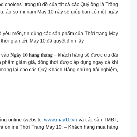
d choices” trong tủ đồ của tất cả các Quý ông là Trắng
 chu, áo sơ mi nam May 10 này sẽ giúp bạn có một ngày
ách hàng đã yêu mến, tin dùng các sản phẩm của Thời trang May
hời gian tới, May 10 đã quyết định lấy
ực hiện vào 𝐍𝐠𝐚̀𝐲 𝟏𝟎 𝐡𝐚̀𝐧𝐠 𝐭𝐡𝐚́𝐧𝐠 – khách hàng sẽ được ưu đãi
 sản phẩm giảm giá, đồng thời được áp dụng ngay cả khi
 mang lại cho các Quý Khách Hàng những trải nghiệm,
Hệ thống online (website:
www.may10.vn
và các sàn TMĐT,
ống cửa hàng và online Thời Trang May 10; – Khách hàng mua hàng