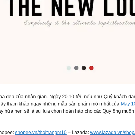
hoa đẹp của nhân gian. Ngày 20.10 tới, nếu như Quý khách đ
hãy tham khảo ngay những mẫu sản phẩm mới nhất của
May 1
y hứa hẹn sẽ là sự lựa chọn hoàn hảo cho các Quý ông muốn 
hopee:
shopee.vn/thoitrangm10
– Lazada:
www.lazada.vn/shop/