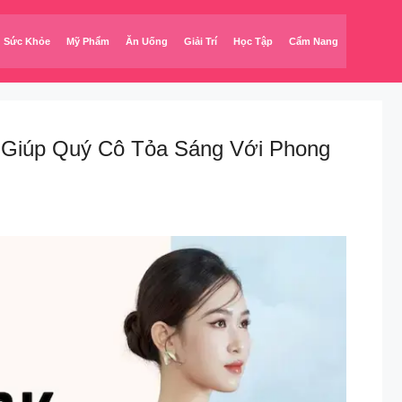
Sức Khỏe
Mỹ Phẩm
Ăn Uống
Giải Trí
Học Tập
Cẩm Nang
 Giúp Quý Cô Tỏa Sáng Với Phong