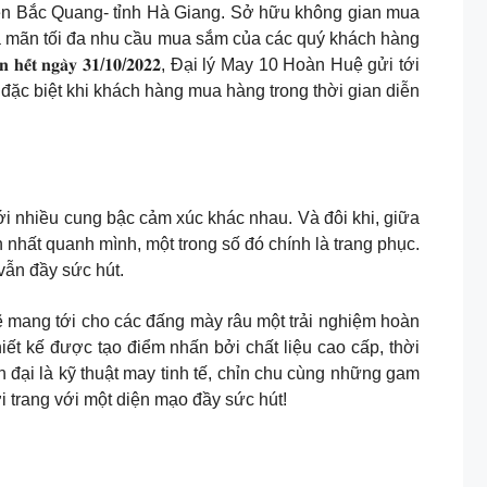
uyện Bắc Quang- tỉnh Hà Giang. Sở hữu không gian mua
oả mãn tối đa nhu cầu mua sắm của các quý khách hàng
́𝐭 𝐧𝐠𝐚̀𝐲 𝟑𝟏/𝟏𝟎/𝟐𝟎𝟐𝟐, Đại lý May 10 Hoàn Huệ gửi tới
ặc biệt khi khách hàng mua hàng trong thời gian diễn
i nhiều cung bậc cảm xúc khác nhau. Và đôi khi, giữa
 nhất quanh mình, một trong số đó chính là trang phục.
vẫn đầy sức hút.
ẽ mang tới cho các đấng mày râu một trải nghiệm hoàn
hiết kế được tạo điểm nhấn bởi chất liệu cao cấp, thời
n đại là kỹ thuật may tinh tế, chỉn chu cùng những gam
 trang với một diện mạo đầy sức hút!