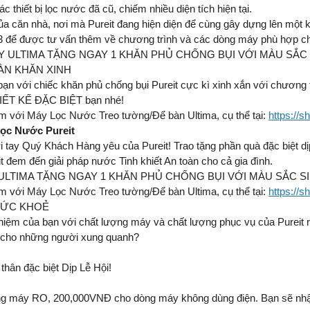
thiết bị lọc nước đã cũ, chiếm nhiều diện tích hiện tại.
a căn nhà, nơi mà Pureit đang hiện diện để cùng gây dựng lên một 
 để được tư vấn thêm về chương trình và các dòng máy phù hợp cho
A 1 MÁY ULTIMA TẶNG NGAY 1 KHĂN PHỦ CHỐNG BỤI VỚI MÀU S
ÀN KHĂN XINH ​
 bạn với chiếc khăn phủ chống bụi Pureit cực kì xinh xắn với c
T KẾ ĐẶC BIỆT bạn nhé!
èm với Máy Lọc Nước Treo tường/Để bàn Ultima, cụ thể tại:
https://
ọc Nước Pureit
i tay Quý Khách Hàng yêu của Pureit! Trao tặng phần quà đặc biệt dị
 đem đến giải pháp nước Tinh khiết An toàn cho cả gia đình.
1 MÁY ULTIMA TẶNG NGAY 1 KHĂN PHỦ CHỐNG BỤI VỚI MÀU SẮC
èm với Máy Lọc Nước Treo tường/Để bàn Ultima, cụ thể tại:
https://
SỨC KHOẺ ​
nghiệm của bạn với chất lượng máy và chất lượng phục vụ của Purei
n cho những người xung quanh? ​
thân đặc biệt Dịp Lễ Hội! ​
òng máy RO, 200,000VNĐ cho dòng máy không dùng điện. Bạn sẽ nh