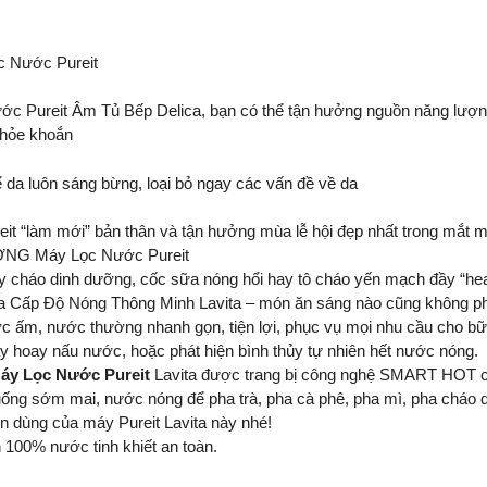
 Nước Pureit
ớc Pureit Âm Tủ Bếp Delica, bạn có thể tận hưởng nguồn năng lượn
khỏe khoắn
 da luôn sáng bừng, loại bỏ ngay các vấn đề về da
reit “làm mới” bản thân và tận hưởng mùa lễ hội đẹp nhất trong mắt 
Máy Lọc Nước Pureit​
hay cháo dinh dưỡng, cốc sữa nóng hổi hay tô cháo yến mạch đầy “heal
Ba Cấp Độ Nóng Thông Minh Lavita – món ăn sáng nào cũng không phải
c ấm, nước thường nhanh gọn, tiện lợi, phục vụ mọi nhu cầu cho bữ
ay hoay nấu nước, hoặc phát hiện bình thủy tự nhiên hết nước nóng.​
áy Lọc Nước Pureit
Lavita được trang bị công nghệ SMART HOT c
uống sớm mai, nước nóng để pha trà, pha cà phê, pha mì, pha cháo d
n dùng của máy Pureit Lavita này nhé! ​
100% nước tinh khiết an toàn. ​