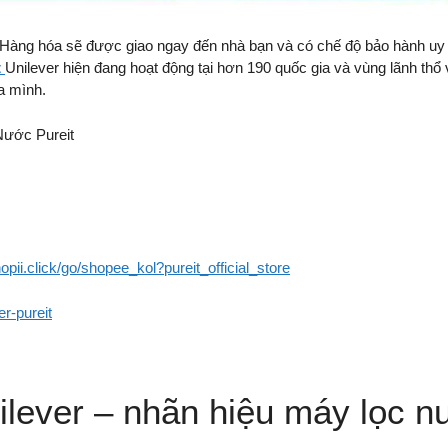
 Hàng hóa sẽ được giao ngay đến nhà bạn và có chế độ bảo hành uy t
t
Unilever hiện đang hoạt động tại hơn 190 quốc gia và vùng lãnh th
a mình.
ước Pureit
opii.click/go/shopee_kol?pureit_official_store
r-pureit
lever – nhãn hiệu máy lọc 