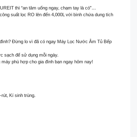
PUREIT thì “an tâm uống ngay, chạm tay là có”…
ông suất lọc RO lên đến 4,000L với bình chứa dung tích
ia đình? Đừng lo vì đã có ngay Máy Lọc Nước Âm Tủ Bếp
ước sạch để sử dụng mỗi ngày.
g máy phù hợp cho gia đình bạn ngay hôm nay!
út, Kí sinh trùng.