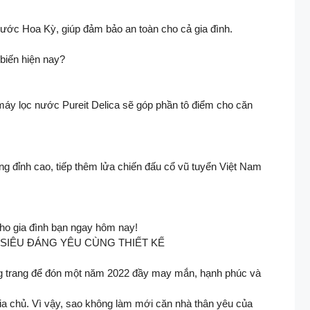
ước Hoa Kỳ, giúp đảm bảo an toàn cho cả gia đình.
biến hiện nay?
 máy lọc nước Pureit Delica sẽ góp phần tô điểm cho căn
đỉnh cao, tiếp thêm lửa chiến đấu cổ vũ tuyển Việt Nam
o gia đình bạn ngay hôm nay!​
ẮC SIÊU ĐÁNG YÊU CÙNG THIẾT KẾ
ng trang để đón một năm 2022 đầy may mắn, hạnh phúc và
gia chủ. ​Vì vậy, sao không làm mới căn nhà thân yêu của