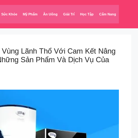
Sức Khỏe
Mỹ Phẩm
Ăn Uống
Giải Trí
Học Tập
Cẩm Nang
à Vùng Lãnh Thổ Với Cam Kết Nâng
Những Sản Phẩm Và Dịch Vụ Của