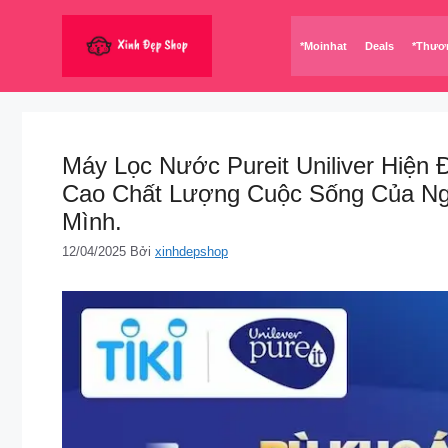
Chuyển
đến
*Moinhat
Deals
*Thươ
nội
dung
Máy Lọc Nước Pureit Uniliver Hiệ
Cao Chất Lượng Cuộc Sống Của Ng
Mình.
12/04/2025
Bởi
xinhdepshop