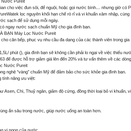
Nước Pureit
ian cho việc đun sôi, để nguội, hoặc gọi nước bình… nhưng giờ có 
eWatek lọc nguyên khối hạn chế rò rỉ và vi khuẩn xâm nhập, cùng c
 nước sạch để sử dụng mỗi ngày.
 có ngay nước sạch chuẩn Mỹ cho gia đình bạn.
BẠN Máy Lọc Nước Pureit
ẽ cho căn bếp, phục vụ nhu cầu đa dạng của các thành viên trong g
,5L/ phút (), gia đình bạn sẽ không cần phải lo ngại về việc thiếu n
.63 để được hỗ trợ giảm giá lên đến 20% và tư vấn thêm về các dòn
Nước Pureit
công nghệ “vàng” chuẩn Mỹ để đảm bảo cho sức khỏe gia đình bạn.
tính năng ưu việt:
ư Asen, Chì, Thuỷ ngân, giảm độ cứng, đồng thời loại bỏ vi khuẩn, vi-r
 trùng ẩn sâu trong nước, giúp nước uống an toàn hơn.
ờng vị ngon của nước