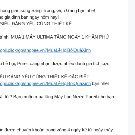
không gian sống Sang Trọng, Gọn Gàng bạn nhé!​
 gia đình bạn ngay hôm nay!​
ẮC SIÊU ĐÁNG YÊU CÙNG THIẾT KẾ
hương trình: MUA 1 MÁY ULTIMA TẶNG NGAY 1 KHĂN PHỦ
shopii.click/go/shopee.vn?MùaLễHộiBộiQuàXinh
p Lễ hội, Pureit càng nhận được nhiều đánh giá tích cực
 SIÊU ĐÁNG YÊU CÙNG THIẾT KẾ ĐẶC BIỆT
shopii.click/go/shopee.vn?MùaLễHộiBộiQuàXinh
bạn nhé!
t rất tốt? Bạn muốn mua tặng Máy Lọc Nước Pureit cho bạn
ận được chuyển khoản trong vòng 4 ngày kể từ ngày máy