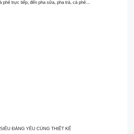
phê trực tiếp, đến pha sữa, pha trà, cà phê… ​
ẮC SIÊU ĐÁNG YÊU CÙNG THIẾT KẾ