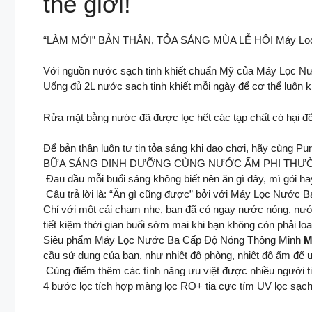
thế giới!
“LÀM MỚI” BẢN THÂN, TỎA SÁNG MÙA LỄ HỘI Máy Lọc
Với nguồn nước sạch tinh khiết chuẩn Mỹ của Máy Lọc Nư
Uống đủ 2L nước sạch tinh khiết mỗi ngày để cơ thể luôn 
Rửa mặt bằng nước đã được lọc hết các tạp chất có hại để
Để bản thân luôn tự tin tỏa sáng khi dạo chơi, hãy cùng Pu
BỮA SÁNG DINH DƯỠNG CÙNG NƯỚC ẤM PHI THƯỜNG 
​ Đau đầu mỗi buổi sáng không biết nên ăn gì đây, mì gói 
​ Câu trả lời là: “Ăn gì cũng được” bởi với Máy Lọc Nước 
​Chỉ với một cái chạm nhẹ, bạn đã có ngay nước nóng, nướ
tiết kiệm thời gian buổi sớm mai khi bạn không còn phải lo
Siêu phẩm Máy Lọc Nước Ba Cấp Độ Nóng Thông Minh
M
cầu sử dụng của bạn, như nhiệt độ phòng, nhiệt độ ấm để 
​ Cùng điểm thêm các tính năng ưu việt được nhiều người ti
4 bước lọc tích hợp màng lọc RO+ tia cực tím UV lọc sạch 