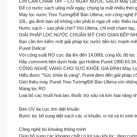
CHỈ CẦN CHẠM TAY – CÓ NGAY NƯỚC SẠCH Máy Lọc 
Để có nước sạch uống mỗi ngày, chúng ta mất nhiều thời g
Máy lọc nước Treo Tường/Để Bàn Ultima, với công nghệ Pur
10L, gia đình bạn sẽ không cần phải lo ngại về việc thiếu
Nước sạch – sao phải chờ? Với Ultima, chỉ một chạm tay,
GIẢI PHÁP LỌC NƯỚC CHUẨN MỸ CHO GIAN BẾP NHÀ 
Bạn cần tìm kiếm một giải pháp lọc nước tiện lợi, mạnh m
Pureit Delica!
Với công suất RO cực đại lên đến 14,000L cùng tốc độ lọc 1
Hãy comment bên dưới hoặc gọi Hotline Pureit 1900.63.34
CÔNG NGHỆ VÀNG CHO SỨC KHỎE GIA ĐÌNH Máy Lọc 
Hiểu được “Sức khỏe là vàng”, Pureit đem đến giải pháp 
Giới thiệu máy Pureit Treo Tường/Để Bàn Ultima với những 
Màng lọc RO
Loại bỏ các muối hoà tan, thuốc trừ sâu và kim loại nặng nh
Đèn UV tia cực tím diệt khuẩn
Bước lọc bổ sung diệt sạch các vi khuẩn, vi rút và kí sinh
Công nghệ bù khoáng thông minh
Giúp bổ sung các khoáng chất có lợi sau khi lọc, tăng cư