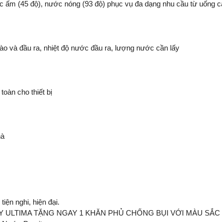
c ấm (45 độ), nước nóng (93 độ) phục vụ đa dạng nhu cầu từ uống cà 
ào và đầu ra, nhiệt độ nước đầu ra, lượng nước cần lấy ​
àn cho thiết bị ​
à ​
ện nghi, hiện đại.​
A 1 MÁY ULTIMA TẶNG NGAY 1 KHĂN PHỦ CHỐNG BỤI VỚI MÀU S