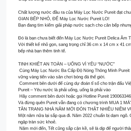
Chất lượng nước đầu ra của Máy Lọc Nước Pureit đạt chuẩ
GIAN BẾP NHỎ, ĐỂ Máy Lọc Nước Pureit LO!
Bạn đang tìm kiếm giải pháp nước sạch cho căn bếp nhưng
Đó là bạn chưa biết đến Máy Lọc Nước Pureit Delica Âm T
Với thiết kế nhỏ gọn, sang trọng chỉ 36 cm x 14 cm x 41 c
bếp nhà bạn thêm tinh tế.
TINH KHIẾT AN TOÀN – UỐNG VÌ YÊU “NƯỚC”
​️ Cùng Máy Lọc Nước Ba Cấp Độ Nóng Thông Minh Pureit b
vững vàng tiến vào sân chơi bóng đá thế giới. ​
​️ Comment bên dưới để cùng dự đoán tỉ số cho trận đấu Việ
Pureit – Yêu nước là phải uống, uống là phải vào​
​ Hãy comment bên dưới hoặc gọi Hotline Pureit 19006334
Và đừng quên Pureit vẫn đang có chương trình MU
TÂN TRANG NHÀ NĂM MỚI​ ĐÓN THẬT NHIỀU NIỀM VUI​
​Một năm nữa lại sắp qua đi. Năm 2022 chuẩn bị dạm ngõ.
ngập tràn sức khoẻ.​
️ Năm mới đến, Tết cũng sắp cận kề, sẽ là dịp để người thâ