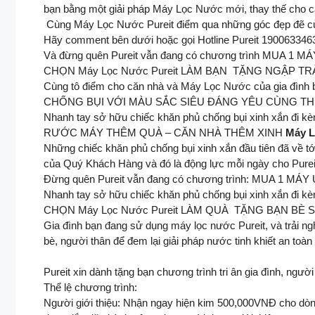
bạn bằng một giải pháp Máy Lọc Nước mới, thay thế cho các 
️ Cùng Máy Lọc Nước Pureit điểm qua những góc đẹp đẽ củ
Hãy comment bên dưới hoặc gọi Hotline Pureit 1900633463
Và đừng quên Pureit vẫn đang có chương trình MU
CHỌN Máy Lọc Nước Pureit LÀM BẠN ​ TẶNG NGẬP TR
Cùng tô điểm cho căn nhà và Máy Lọc Nước của gia đình
CHỐNG BỤI VỚI MÀU SẮC SIÊU ĐÁNG YÊU CÙNG THIẾ
Nhanh tay sở hữu chiếc khăn phủ chống bụi xinh xắn đi k
RƯỚC MÁY THÊM QUÀ – CĂN NHÀ THÊM XINH
Máy L
Những chiếc khăn phủ chống bụi xinh xắn đầu tiên đã về tớ
của Quý Khách Hàng và đó là động lực mỗi ngày cho Pureit
Đừng quên Pureit vẫn đang có chương trình: MUA 
Nhanh tay sở hữu chiếc khăn phủ chống bụi xinh xắn đi k
CHỌN Máy Lọc Nước Pureit LÀM QUÀ ​ TẶNG BẠN BÈ 
​Gia đình bạn đang sử dụng máy lọc nước Pureit, và trải 
bè, người thân để đem lại giải pháp nước tinh khiết an toà
Pureit xin dành tặng bạn chương trình tri ân gia đình, người 
Thể lệ chương trình: ​
Người giới thiệu: Nhận ngay hiện kim 500,000VNĐ cho d