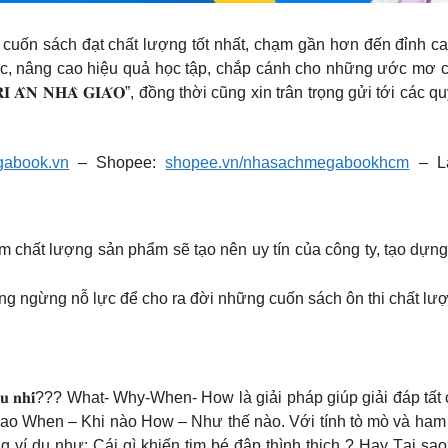
 cuốn sách đạt chất lượng tốt nhất, chạm gần hơn đến đỉnh c
c, nâng cao hiệu quả học tập, chắp cánh cho những ước mơ củ
𝐀̂𝐍 𝐍𝐇𝐀̀ 𝐆𝐈𝐀́𝐎”, đồng thời cũng xin trân trọng gửi tới các 
abook.vn
– Shopee:
shopee.vn/nhasachmegabookhcm
– L
hất lượng sản phẩm sẽ tạo nên uy tín của công ty, tạo dựng giá
ng ngừng nỗ lực để cho ra đời những cuốn sách ôn thi chất lượ
𝐡𝐨̉𝐢 𝐜𝐡𝐨 𝐬𝐢𝐞̂𝐮 𝐧𝐡𝐢́??? What- Why-When- How là giải pháp giúp g
i sao When – Khi nào How – Như thế nào. Với tính tò mò và ha
 ví dụ như: Cái gì khiến tim bé đập thình thịch ? Hay Tại sao