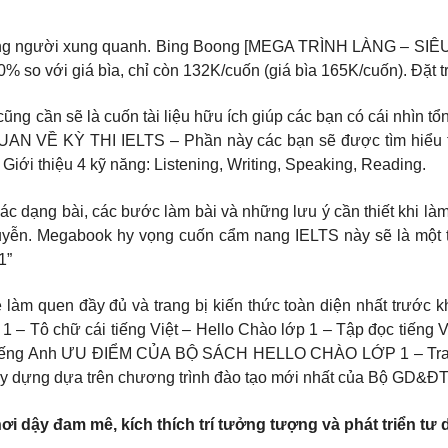
những người xung quanh. Bing Boong [MEGA TRÌNH LÀNG – S
so với giá bìa, chỉ còn 132K/cuốn (giá bìa 165K/cuốn). Đặt 
n sẽ là cuốn tài liệu hữu ích giúp các bạn có cái nhìn tổng 
N VỀ KỲ THI IELTS – Phần này các bạn sẽ được tìm hiểu tổng
i thiệu 4 kỹ năng: Listening, Writing, Speaking, Reading.
ác dạng bài, các bước làm bài và những lưu ý cần thiết khi làm 
uyễn. Megabook hy vọng cuốn cẩm nang IELTS này sẽ là một tr
1”
 làm quen đầy đủ và trang bị kiến thức toàn diện nhất trước k
1 – Tô chữ cái tiếng Việt – Hello Chào lớp 1 – Tập đọc tiếng
 tiếng Anh ƯU ĐIỂM CỦA BỘ SÁCH HELLO CHÀO LỚP 1 – Trang b
xây dựng dựa trên chương trình đào tạo mới nhất của Bộ GD&ĐT
 dậy đam mê, kích thích trí tưởng tượng và phát triển tư 