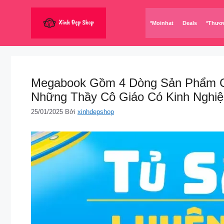
Chuyển
đến
*Moinhat
Deals
*Thươ
nội
dung
Megabook Gồm 4 Dòng Sản Phẩm Ch
Những Thầy Cô Giáo Có Kinh Nghi
25/01/2025
Bởi
xinhdepshop