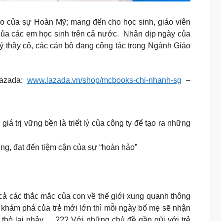
ao của sự Hoàn Mỹ; mang đến cho học sinh, giáo viên
a các em học sinh trên cả nước. Nhân dịp ngày của
quý thầy cô, các cán bộ đang công tác trong Ngành Giáo
azada:
www.lazada.vn/shop/mcbooks-chi-nhanh-sg
–
 trị vững bền là triết lý của công ty để tạo ra những
ng, đạt đến tiệm cận của sự “hoàn hảo”
iải đáp tất cả các thắc mắc của con về thế giới xung quanh thông
m khám phá của trẻ mới lớn thì mỗi ngày bố mẹ sẽ nhận
 thỏ lại nhảy…..??? Với những chủ đề gần gũi với trẻ