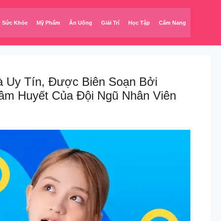
Sức Khỏe
Mỹ Phẩm
Ăn Uống
Giải Trí
Học Tập
Cẩm Nang
 Uy Tín, Được Biên Soạn Bởi
âm Huyết Của Đội Ngũ Nhân Viên