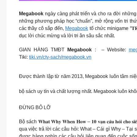
Megabook
ngày càng phát triển và cho ra đời những
những phương pháp học “chuẩn”, mở rộng vốn tri thứ
các thầy cô sắp đến,
Megabook
tổ chức minigame “𝐓𝐑𝐈 
dục lời chúc mừng và lời tri ân sâu sắc nhất.
GIAN HÀNG TMĐT
Megabook
: – Website:
meg
Tiki:
tiki.vn/cty-sach/megabook.vn
Được thành lập từ năm 2013, Megabook luôn tâm niệm c
bộ sách uy tín và chất lượng nhất. Megabook luôn khô
ĐỪNG BỎ LỠ
Bộ sách 𝐖𝐡𝐚𝐭 𝐖𝐡𝐲 𝐖𝐡𝐞𝐧 𝐇𝐨𝐰 – 𝟏𝟎 𝐯𝐚̣𝐧 𝐜𝐚̂𝐮 
qua việc trả lời các câu hỏi: What – Cái gì Why – Tạ
được hàng nghìn các câu hỏi liên quan đến cuộc sống