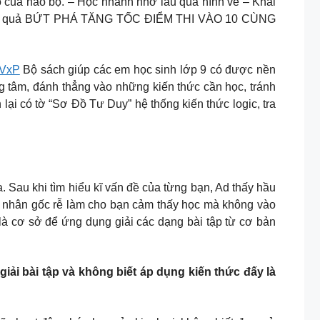
ng tạo của não bộ. – Học nhanh nhớ lâu qua hình vẽ – Khai
nh hiệu quả BỨT PHÁ TĂNG TỐC ĐIỂM THI VÀO 10 CÙNG
3VxP
Bộ sách giúp các em học sinh lớp 9 có được nền
g tâm, đánh thẳng vào những kiến thức cần học, tránh
ại có tờ “Sơ Đồ Tư Duy” hệ thống kiến thức logic, tra
. Sau khi tìm hiểu kĩ vấn đề của từng bạn, Ad thấy hầu
n nhân gốc rễ làm cho bạn cảm thấy học mà không vào
 là cơ sở để ứng dụng giải các dạng bài tập từ cơ bản
iải bài tập và không biết áp dụng kiến thức đấy là