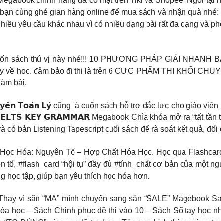
gabook chính hãng đã có mặt trên Tiki và Shopee. Ngồi tại nh
các bạn cùng ghé gian hàng online để mua sách và nhận quà n
 nhiều yêu cầu khác nhau vì có nhiều dạng bài rất đa dạng và ph
g cuốn sách thú vị này nhé!!! 10 PHƯƠNG PHÁP GIẢI NHAN
ệu này về học, đảm bảo đi thi là trên 6 CỰC PHẨM THI KHỐI C
làm bài.
𝗵𝗼̂́𝗶 𝗖𝗵𝘂𝘆𝗲̂𝗻 𝗧𝗼𝗮́𝗻 𝗟𝘆́ cũng là cuốn sách hỗ trợ đắc lực ch
𝗟𝗧𝗦 𝗞𝗘𝗬 𝗚𝗥𝗔𝗠𝗠𝗔𝗥 Megabook Chìa khóa mở ra “tất tần
 có bản Listening Tapescript cuối sách để rà soát kết quả, đối 
óa: Nguyên Tố – Hợp Chất Hóa Học. Học qua Flashcard dễ g
 tố, #flash_card “hội tụ” đầy đủ #tính_chất cơ bản của một ngu
 học tập, giúp bạn yêu thích học hóa hơn.
, 𝐓𝐫𝐢𝐜𝐤 𝐚𝐧𝐝 𝐓𝐫𝐞𝐚𝐭? Thay vì săn “MA” mình chuyển sang săn “S
Hóa học – Sách Chinh phục đề thi vào 10 – Sách Sổ tay học nh