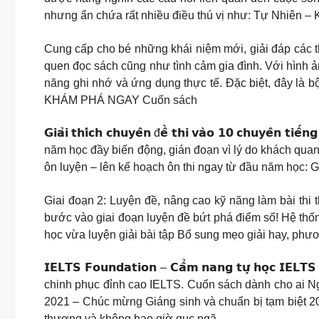
nhưng ẩn chứa rất nhiều điều thú vị như: Tự Nhiên –
Cung cấp cho bé những khái niệm mới, giải đáp các t
quen đọc sách cũng như tình cảm gia đình. Với hình ảnh
năng ghi nhớ và ứng dụng thực tế. Đặc biệt, đây là 
KHÁM PHÁ NGAY Cuốn sách
𝗚𝗶𝗮̉𝗶 𝘁𝗵𝗶́𝗰𝗵 𝗰𝗵𝘂𝘆𝗲̂𝗻 đ𝗲̂̀ 𝘁𝗵𝗶 𝘃𝗮̀𝗼 𝟭𝟬 𝗰
năm học đầy biến động, gián đoạn vì lý do khách quan
ôn luyện – lên kế hoạch ôn thi ngay từ đầu năm học: G
Giai đoạn 2: Luyện đề, nâng cao kỹ năng làm bài thi 
bước vào giai đoạn luyện đề bứt phá điểm số! Hệ thốn
học vừa luyện giải bài tập Bổ sung mẹo giải hay, ph
𝗜𝗘𝗟𝗧𝗦 𝗙𝗼𝘂𝗻𝗱𝗮𝘁𝗶𝗼𝗻 – 𝗖𝗮̂̉𝗺 𝗻𝗮𝗻𝗴 𝘁𝘂̛̣ 𝗵
chinh phục đỉnh cao IELTS. Cuốn sách dành cho ai Ng
2021 – Chúc mừng Giáng sinh và chuẩn bị tạm biệt 2
thương và không bao giờ gục ngã.