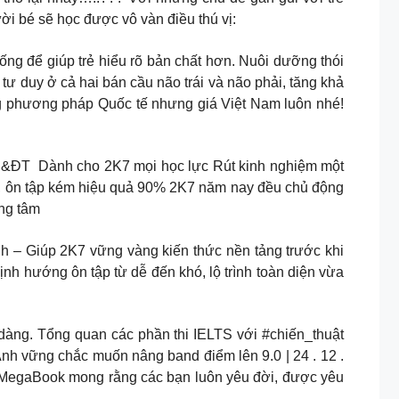
i bé sẽ học được vô vàn điều thú vị:
ng để giúp trẻ hiểu rõ bản chất hơn. Nuôi dưỡng thói
 tư duy ở cả hai bán cầu não trái và não phải, tăng khả
ằng phương pháp Quốc tế nhưng giá Việt Nam luôn nhé!
h hướng của BGD&ĐT ️ Dành cho 2K7 mọi học lực Rút kinh nghiệm một
tập, ôn tập kém hiệu quả 90% 2K7 năm nay đều chủ động
ọng tâm
Anh – Giúp 2K7 vững vàng kiến thức nền tảng trước khi
nh hướng ôn tập từ dễ đến khó, lộ trình toàn diện vừa
ộc IELTS dễ dàng. Tổng quan các phần thi IELTS với #chiến_thuật
nh vững chắc muốn nâng band điểm lên 9.0 | 24 . 12 .
. MegaBook mong rằng các bạn luôn yêu đời, được yêu