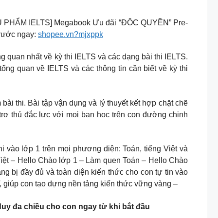
IÊU PHẨM IELTS] Megabook Ưu đãi “ĐỘC QUYỀN” Pre-
trước ngay:
shopee.vn?mjxppk
quan nhất về kỳ thi IELTS và các dạng bài thi IELTS.
 quan về IELTS và các thông tin cần biết về kỳ thi
bài thi. Bài tập vận dụng và lý thuyết kết hợp chặt chẽ
ợ thủ đắc lực với mọi bạn học trên con đường chinh
hi vào lớp 1 trên mọi phương diện: Toán, tiếng Việt và
 Việt – Hello Chào lớp 1 – Làm quen Toán – Hello Chào
ị đầy đủ và toàn diện kiến thức cho con tự tin vào
, giúp con tạo dựng nền tảng kiến thức vững vàng –
duy đa chiều cho con ngay từ khi bắt đầu