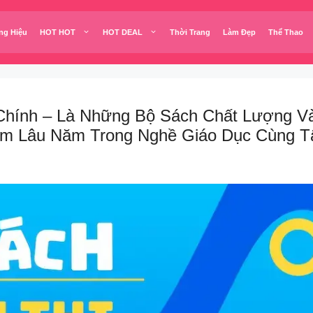
ng Hiệu
HOT HOT
HOT DEAL
Thời Trang
Làm Đẹp
Thể Thao
ính – Là Những Bộ Sách Chất Lượng Và
ệm Lâu Năm Trong Nghề Giáo Dục Cùng T