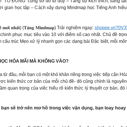
abook Lợi ích “TO ĐÙNG” cùng sơ đồ tư duy – Tăng sự kích thích, sá
iệm thời gian học tập – Cách xây dựng Mindmap học Tiếng A
𝐨̣̂ đ𝐞̂̀ 𝐦𝐨̛́𝐢 𝐧𝐡𝐚̂́𝐭) (𝐓𝐚̣̆𝐧𝐠 𝐌𝐢𝐧𝐝𝐦𝐚𝐩) Trải nghiệm ngay:
shopee.vn?0V
 chinh phục mục tiêu vào 10 với điểm số cao nhất. Chủ đề trọn
ấu trúc Mẹo xử lý nhanh gọn các dạng bài Đặc biệt, mỗi môn l
 HỌC HÓA MÃI MÀ KHÔNG VÀO?
từ đầu, mỗi bạn có một khó khăn riêng trong việc tiếp cận Hóa
được kiến thức cơ bản của mỗi chủ đề- đó cũng chính là nguyê
ầm quan trọng của việc hiểu rõ kiến thức lý thuyết cơ bản, đó
ạn sẽ trở nên mơ hồ trong việc vận dụng, bạn loay hoay g