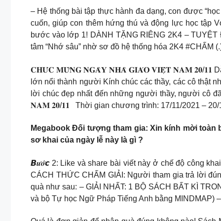
– Hệ thống bài tập thực hành đa dạng, con được “học đ
cuốn, giúp con thêm hứng thú và động lực học tập Vớ
bước vào lớp 1! DÀNH TẶNG RIÊNG 2K4 – TUYỆT ĐỈ
tâm “Nhớ sâu” nhờ sơ đồ hệ thống hóa 2K4 #CHẤM 
𝐂𝐇𝐔́𝐂 𝐌𝐔̛̀𝐍𝐆 𝐍𝐆𝐀̀𝐘 𝐍𝐇𝐀̀ 𝐆𝐈𝐀́𝐎 𝐕𝐈𝐄̣̂𝐓 
lớn nổi thành người Kính chúc các thầy, các cô thật
lời chúc đẹp nhất đến những người thầy, người cô đã và đang 
𝐍𝐀𝐌 𝟐𝟎/𝟏𝟏 Thời gian chương trình: 17/11/2021 – 20
Megabook Đối tượng tham gia: Xin kính mời toàn b
sơ khai của ngày lễ này là gì ?
𝘽𝒖̛𝒐̛́𝙘 2: Like và share bài viết này ở chế độ côn
CÁCH THỨC CHẤM GIẢI: Người tham gia trả lời đúng
quà như sau: – GIẢI NHẤT: 1 BỘ SÁCH BẤT KÌ TRONG
và bộ Tự học Ngữ Pháp Tiếng Anh bằng MINDMAP) – 01