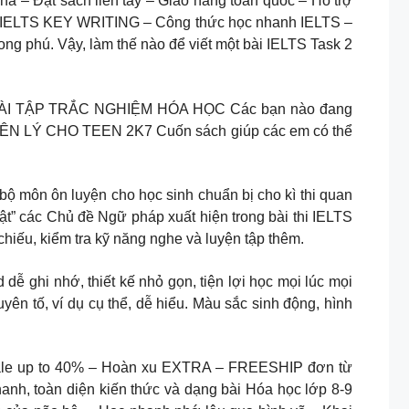
à – Đặt sách liền tay – Giao hàng toàn quốc – Hỗ trợ
hé: IELTS KEY WRITING – Công thức học nhanh IELTS –
ong phú. Vậy, làm thế nào để viết một bài IELTS Task 2
H BÀI TẬP TRẮC NGHIỆM HÓA HỌC Các bạn nào đang
HUYÊN LÝ CHO TEEN 2K7 Cuốn sách giúp các em có thể
o giáo viên bộ môn ôn luyện cho học sinh chuẩn bị cho kì thi quan
 tật” các Chủ đề Ngữ pháp xuất hiện trong bài thi IELTS
chiếu, kiểm tra kỹ năng nghe và luyện tập thêm.
hi nhớ, thiết kế nhỏ gọn, tiện lợi học mọi lúc mọi
yên tố, ví dụ cụ thể, dễ hiểu. Màu sắc sinh động, hình
ALE” Magebook Sale up to 40% – Hoàn xu EXTRA – FREESHIP đơn từ
anh, toàn diện kiến thức và dạng bài Hóa học lớp 8-9