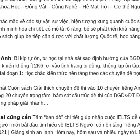
 Khoa Học – Động Vật – Công Nghệ – Hệ Mặt Trời – Cơ thể Ngườ
hắc mắc về các sự vật, sự việc, hiện tượng xung quanh cuộc số
 minh họa chi tiết, có mô tả rõ ràng, bé sẽ phát triển khả năng
bộ sách giúp bé tiếp cận được với chất lượng Quốc tế, học b
𝗵𝘂𝘆𝗲̂𝗻 𝘁𝗶𝗲̂́𝗻𝗴 𝗔𝗻𝗵 ️ Bí kíp tự ôn, tự học tại nhà sát sao địn
 khiến không ít 2K6 rơi vào tình trạng bị động, không kịp ôn 
iai đoạn 1: Học chắc kiến thức nền tảng theo các chuyên đề tr
thật Cuốn sách Giải thích chuyên đề thi vào 10 chuyên tiếng 
g 20 chuyên trọng tâm, bám sát cấu trúc đề thi của BGD&ĐT Đị
ương pháp giải nhanh…
̣𝗰 𝗜𝗘𝗟𝗧𝗦 𝗮𝗶 𝗰𝘂̃𝗻𝗴 𝗰𝗮̂̀𝗻 Tấm “bản đồ” chi tiết giúp nhập cu
ười mới bắt đầu tìm hiểu về IELTS Người có nền tảng Tiếng A
021 | Giáng sinh an lành Hôm nay, hôm sau và nhiều ngày tới