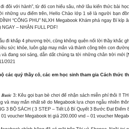
i đôi với hành”, từ đó con hiểu sâu, nhớ lâu kiến thức bài học 
i những ưu điểm trên, Hello Chào lớp 1 sẽ là người bạn đồng
NH “CÔNG PHU” NLXH Megabook Khám phá ngay Bí kíp ăn chắ
(.) NGAY – NHẬN FULL PDF!
𝐀𝐌 𝟐𝟎/𝟏𝟏 Dẫu đi khắp 4 phương trời, cũng không quên nổi lời thầy
 nhiều sức khỏe, luôn gặp may mắn và thành công trên con đườ
soi sáng, dẫn dắt chúng ta tới những chân trời mới [𝐌𝐈𝐍𝐈 𝐆𝐀𝐌𝐄
/11/2021
ộ các quý thầy cô, các em học sinh tham gia Cách thức t
g khai 𝑩𝒖̛𝒐̛́𝒄 3: Kêu gọi bạn bè chơi để nhận sách miễn phí
 và may mắn nhất sẽ do Megabook lựa chọn ngẫu nhiên thô
 3 BỘ SÁCH ( 3 STEP – Tiết Lộ Bí Quyết 3 Bước Đạt Điểm 8+
 voucher Megabook trị giá 200.000 vnd – 01 voucher Megaboo