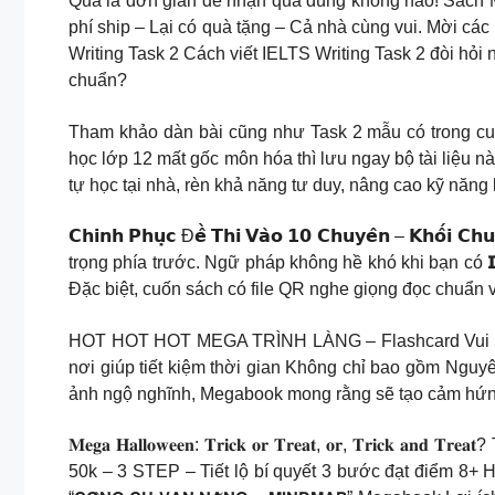
Quá là đơn giản để nhận quà đúng không nào! Sách Me
phí ship – Lại có quà tặng – Cả nhà cùng vui. Mời 
Writing Task 2 Cách viết IELTS Writing Task 2 đòi hỏi
chuẩn?
Tham khảo dàn bài cũng như Task 2 mẫu có tron
học lớp 12 mất gốc môn hóa thì lưu ngay bộ tài li
tự học tại nhà, rèn khả năng tư duy, nâng cao kỹ năng 
𝗖𝗵𝗶𝗻𝗵 𝗣𝗵𝘂̣𝗰 Đ𝗲̂̀ 𝗧𝗵𝗶 𝗩𝗮̀𝗼 𝟭𝟬 𝗖𝗵𝘂𝘆𝗲̂𝗻 – 
trọng phía trước. Ngữ pháp không hề khó khi bạn có 𝗜
Đặc biệt, cuốn sách có file QR nghe giọng đọc chuẩn và
HOT HOT HOT MEGA TRÌNH LÀNG – Flashcard Vui Học H
nơi giúp tiết kiệm thời gian Không chỉ bao gồm Nguyên
ảnh ngộ nghĩnh, Megabook mong rằng sẽ tạo cảm hứng
𝐌𝐞𝐠𝐚 𝐇𝐚𝐥𝐥𝐨𝐰𝐞𝐞𝐧: 𝐓𝐫𝐢𝐜𝐤 𝐨𝐫 𝐓𝐫𝐞𝐚𝐭, 𝐨𝐫
50k – 3 STEP – Tiết lộ bí quyết 3 bước đạt điểm 8+ 