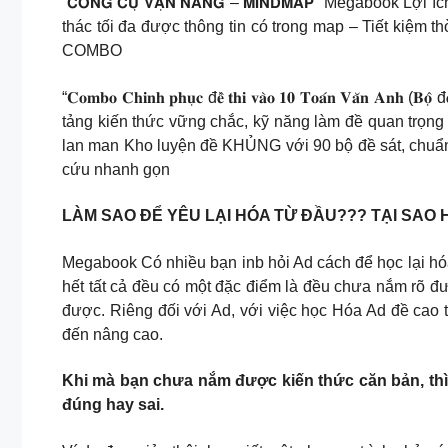
“𝗖𝗢̂𝗡𝗚 𝗖𝗨̣ 𝗩𝗔̣𝗡 𝗡𝗔̆𝗡𝗚 – 𝗠𝗜𝗡𝗗𝗠𝗔𝗣” Meg
thác tối đa được thông tin có trong map – Tiết k
COMBO
“𝐂𝐨𝐦𝐛𝐨 𝐂𝐡𝐢𝐧𝐡 𝐩𝐡𝐮̣𝐜 đ𝐞̂̀ 𝐭𝐡𝐢 𝐯𝐚̀𝐨 𝟏𝟎 𝐓𝐨𝐚́𝐧 𝐕𝐚̆𝐧 𝐀𝐧𝐡 (𝐁
tảng kiến thức vững chắc, kỹ năng làm đề quan trọng
lan man Kho luyện đề KHỦNG với 90 bộ đề sát, chuẩn c
cứu nhanh gọn
LÀM SAO ĐỂ YÊU LẠI HÓA TỪ ĐẦU??? TẠI SAO
Megabook Có nhiều bạn inb hỏi Ad cách để học lại hóa 
hết tất cả đều có một đặc điểm là đều chưa nắm rõ 
được. Riêng đối với Ad, với việc học Hóa Ad đề cao t
đến nâng cao.
Khi mà bạn chưa nắm được kiến thức căn bản, thì b
đúng hay sai.