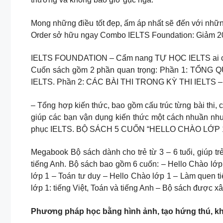
Mong những điều tốt đẹp, ấm áp nhất sẽ đến với 
Order sở hữu ngay Combo IELTS Foundation: Giảm 20% 
IELTS FOUNDATION – Cẩm nang TỰ HỌC IELTS ai cũng cầ
Cuốn sách gồm 2 phần quan trọng: Phần 1: TỔNG QUA
IELTS. Phần 2: CÁC BÀI THI TRONG KỲ THI IELTS – Giớ
– Tổng hợp kiến thức, bao gồm cấu trúc từng bài thi, c
giúp các bạn vận dụng kiến thức một cách nhuần nh
phục IELTS. BỘ SÁCH 5 CUỐN “HELLO CHÀO LỚP 
Megabook Bộ sách dành cho trẻ từ 3 – 6 tuổi, giúp trẻ
tiếng Anh. Bộ sách bao gồm 6 cuốn: – Hello Chào lớp 
lớp 1 – Toán tư duy – Hello Chào lớp 1 – Làm quen
lớp 1: tiếng Việt, Toán và tiếng Anh – Bộ sách được 
Phương pháp học bằng hình ảnh, tạo hứng thú, khơi