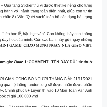
– Quà tặng Sticker thú vị được thiết kế riêng cho từng
 hành với hành trang toàn diện nhất, giúp con tự tin
c 8+ Văn “Quét sạch” toàn bộ các dạng bài trọng
 khắc ghi “tiên học lễ, hậu học văn”. Con không thầy con không
ng dạy học của mình. Còn các bạn, hãy gửi ngay những
] 𝐂𝐇𝐀̀𝐎 𝐌𝐔̛̀𝐍𝐆 𝐍𝐆𝐀̀𝐘 𝐍𝐇𝐀̀ 𝐆𝐈𝐀́𝐎 𝐕𝐈𝐄̣̂𝐓
ham gia: 𝘽𝒖̛𝒐̛́𝙘 1: COMMENT “TÊN ĐẦY ĐỦ” từ thuở
 thôi !! THỜI GIAN CÔNG BỐ NGƯỜI THẮNG GIẢI: 21/11/2021
ng qua hệ thống random.org sẽ được nhận được phần
, Chinh phục 8+ Luyện thi vào 10 Môn Toán Văn Anh
k trị giá 100.000 vnd