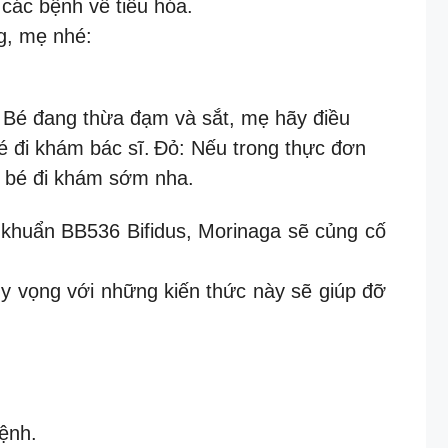
 các bệnh về tiêu hóa.
g, mẹ nhé:
 Bé đang thừa đạm và sắt, mẹ hãy điều
 đi khám bác sĩ.
Đỏ: Nếu trong thực đơn
a bé đi khám sớm nha.
i khuẩn BB536 Bifidus, Morinaga sẽ củng cố
y vọng với những kiến thức này sẽ giúp đỡ
ệnh.