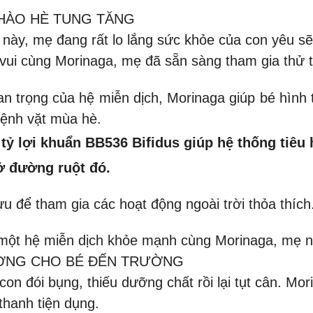
CHÀO HÈ TUNG TĂNG
này, mẹ đang rất lo lắng sức khỏe của con yêu sẽ
 vui cùng Morinaga, mẹ đã sẵn sàng tham gia thử
n trọng của hệ miễn dịch, Morinaga giúp bé hình
 bệnh vặt mùa hè.
tỷ lợi khuẩn BB536 Bifidus giúp hệ thống tiêu 
ở đường ruột đó.
ưu để tham gia các hoạt động ngoài trời thỏa thích
 một hệ miễn dịch khỏe mạnh cùng Morinaga, mẹ n
ƯỢNG CHO BÉ ĐẾN TRƯỜNG
n đói bụng, thiếu dưỡng chất rồi lại tụt cân. Mor
thanh tiện dụng.