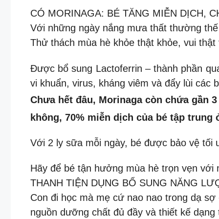
CÓ MORINAGA: BÉ TĂNG MIỄN DỊCH, 
Với những ngày nắng mưa thất thường thế 
Thử thách mùa hè khỏe thật khỏe, vui thật
Được bổ sung Lactoferrin – thành phần qua
vi khuẩn, virus, kháng viêm và đẩy lùi các
Chưa hết đâu, Morinaga còn chứa gần 3 
không, 70% miễn dịch của bé tập trung 
Với 2 ly sữa mỗi ngày, bé được bảo vệ tối 
Hãy để bé tận hưởng mùa hè trọn vẹn với
THANH TIỆN DỤNG BỔ SUNG NĂNG L
Con đi học mà mẹ cứ nao nao trong dạ sợ co
nguồn dưỡng chất đủ đầy và thiết kế dạng 