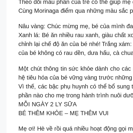
Theo dõi màu phân của trẻ có thể giúp mẹ đ
Cùng Morinaga điểm qua những màu sắc ph
Nâu vàng: Chúc mừng mẹ, bé của mình đ
Xanh lá: Bé ăn nhiều rau xanh, giàu chất x
chỉnh lại chế độ ăn của bé nhé!
Trắng xám: 
của bé không có rau dền, dưa hấu, cà chu
Một chút thông tin sức khỏe dành cho các 
hệ tiêu hóa của bé vững vàng trước những
Vì thế, các bậc phụ huynh có thể bổ sung
phần nào cho mẹ trong hành trình nuôi dư
MỖI NGÀY 2 LY SỮA
BÉ THÊM KHỎE – MẸ THÊM VUI
Mẹ ơi! Hè về rồi quá nhiều hoạt động gọi 