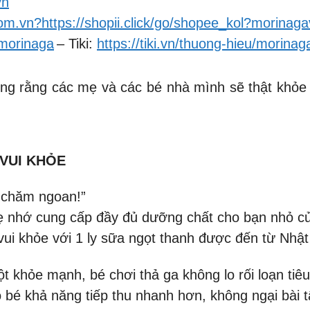
vn
com.vn?https://shopii.click/go/shopee_kol?morinag
?morinaga
– Tiki:
https://tiki.vn/thuong-hieu/morinag
ong rằng các mẹ và các bé nhà mình sẽ thật khỏ
VUI KHỎE
g chăm ngoan!”
ẹ nhớ cung cấp đầy đủ dưỡng chất cho bạn nhỏ c
vui khỏe với 1 ly sữa ngọt thanh được đến từ Nhật
ột khỏe mạnh, bé chơi thả ga không lo rối loạn tiê
bé khả năng tiếp thu nhanh hơn, không ngại bài 