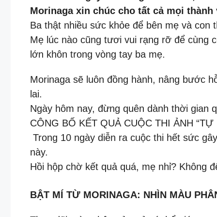
Morinaga xin chúc cho tất cả mọi thành 
Ba thật nhiều sức khỏe để bên mẹ và con th
Mẹ lúc nào cũng tươi vui rạng rỡ để cùng 
lớn khôn trong vòng tay ba mẹ.
Morinaga sẽ luôn đồng hành, nâng bước hỗ 
lai.
Ngày hôm nay, đừng quên dành thời gian q
CÔNG BỐ KẾT QUẢ CUỘC THI ẢNH “TỰ
️ Trong 10 ngày diễn ra cuộc thi hết sức g
này.
Hồi hộp chờ kết quả quá, mẹ nhỉ? Không đ
BẬT MÍ TỪ MORINAGA: NHÌN MÀU PHÂ