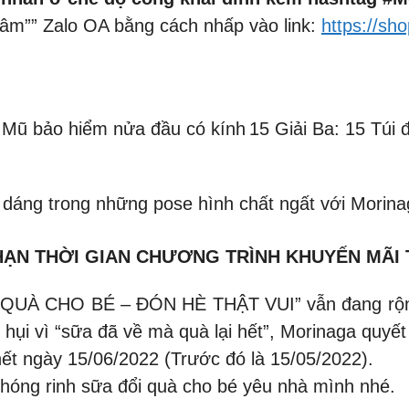
âm”” Zalo OA bằng cách nhấp vào link:
https://sh
5 Mũ bảo hiểm nửa đầu có kính
15 Giải Ba: 15 Túi 
hả dáng trong những pose hình chất ngất với Morin
 HẠN THỜI GIAN CHƯƠNG TRÌNH KHUYẾN MÃI T
 QUÀ CHO BÉ – ĐÓN HÈ THẬT VUI” vẫn đang rộn ràn
 hụi vì “sữa đã về mà quà lại hết”, Morinaga quyết
hết ngày 15/06/2022 (Trước đó là 15/05/2022).
hóng rinh sữa đổi quà cho bé yêu nhà mình nhé.