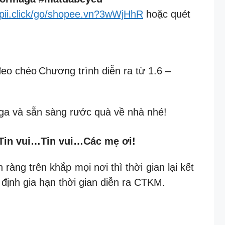
opii.click/go/shopee.vn?3wWjHhR
hoặc quét
đeo chéo
Chương trình diễn ra từ 1.6 –
aga và sẵn sàng rước quà về nhà nhé!
in vui…Tin vui…Các mẹ ơi!
g trên khắp mọi nơi thì thời gian lại kết
 định gia hạn thời gian diễn ra CTKM.