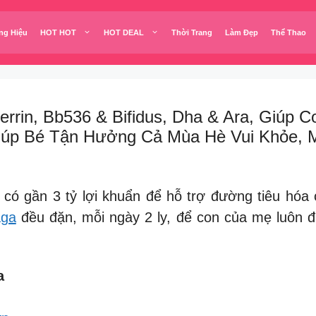
ng Hiệu
HOT HOT
HOT DEAL
Thời Trang
Làm Đẹp
Thể Thao
errin, Bb536 & Bifidus, Dha & Ara, Giúp
úp Bé Tận Hưởng Cả Mùa Hè Vui Khỏe, M
có gần 3 tỷ lợi khuẩn để hỗ trợ đường tiêu hóa
aga
đều đặn, mỗi ngày 2 ly, để con của mẹ luôn đ
a