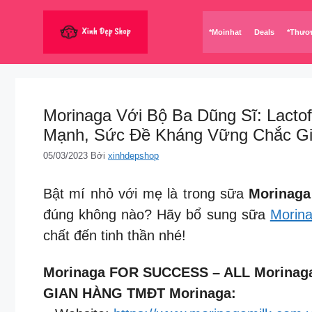
Chuyển
đến
*Moinhat
Deals
*Thươ
nội
dung
Morinaga Với Bộ Ba Dũng Sĩ: Lactof
Mạnh, Sức Đề Kháng Vững Chắc Gi
05/03/2023
Bởi
xinhdepshop
Bật mí nhỏ với mẹ là trong sữa
Morinaga
đúng không nào? Hãy bổ sung sữa
Morin
chất đến tinh thần nhé!
Morinaga FOR SUCCESS – ALL Morinag
GIAN HÀNG TMĐT Morinaga: