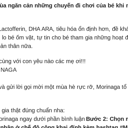
mùa ngăn cản những chuyến đi chơi của bé khi
 Lactofferin, DHA ARA, tiêu hóa ổn định hơn, đề k
o bé ốm vặt, tự tin cho bé tham gia những hoạt độ
bản thân nữa.
ùng với con yêu nào các mẹ ơi!!!
INAGA
và gửi lời gọi mời một mùa hè rực rỡ, Morinaga
 gia thật đúng chuẩn nha:
rinaga ngay dưới phần bình luận
Bước 2: Chọn m
cá nhân ở chế độ công khai đính kèm hashtag 