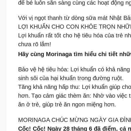
để bé luôn sẵn sàng cùng các hoạt động n
Với vị ngọt thanh từ dòng sữa mát Nhật B
LỢI KHUẨN CHO CON KHỎE TRỌN NHỮ
Lợi khuẩn rất tốt cho hệ tiêu hóa của trẻ n
chưa rõ lắm!
Hãy cùng Morinaga tìm hiểu chi tiết nhữ
Bảo vệ hệ tiêu hóa: Lợi khuẩn có khả năng
sinh sôi của hại khuẩn trong đường ruột.
Tăng khả năng hấp thu: Lợi khuẩn giúp cho 
hơn.
Tạo cảm giác thèm ăn: Nhờ vào việc t
ăn ở trẻ, giúp trẻ ăn ngon miệng hơn.
MORINAGA CHÚC MỪNG NGÀY GIA ĐÌN
Cốc! Cốc! Ngày 28 tháng 6 đã điểm, cả 