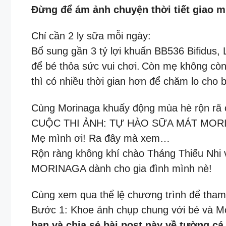
Đừng để ám ảnh chuyện thời tiết giao 
Chỉ cần 2 ly sữa mỗi ngày:
Bổ sung gần 3 tỷ lợi khuẩn BB536 Bifidus,
để bé thỏa sức vui chơi.
Còn mẹ không còn l
thì có nhiều thời gian hơn để chăm lo cho 
Cùng Morinaga khuấy động mùa hè rộn rã c
CUỘC THI ẢNH: TỰ HÀO SỮA MÁT MOR
Mẹ mình ơi! Ra đây mà xem…
Rộn ràng không khí chào Tháng Thiếu Nhi 
MORINAGA dành cho gia đình mình nè!
Cùng xem qua thể lệ chương trình để tham
Bước 1: Khoe ảnh chụp chung với bé và Mo
bạn và chia sẻ bài post này về tường 