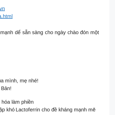
avn
a.html
e mạnh dể sẵn sàng cho ngày chào đón một
ủa mình, mẹ nhé!
 Bản!
u hóa làm phiền
tập khó
Lactoferrin cho đề kháng mạnh mẽ