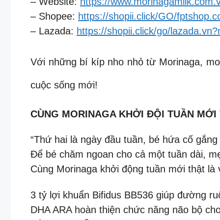
– Website:
https://www.morinagamilk.com.
– Shopee:
https://shopii.click/GO/fptshop.
– Lazada:
https://shopii.click/go/lazada.vn
Với những bí kíp nho nhỏ từ Morinaga, m
cuộc sống mới!
CÙNG MORINAGA KHỞI ĐỘI TUẦN MỚI 
“Thứ hai là ngày đầu tuần, bé hứa cố gắn
Để bé chăm ngoan cho cả một tuần dài, m
Cùng Morinaga khởi động tuần mới thật là 
3 tỷ lợi khuẩn Bifidus BB536 giúp đường ru
DHA ARA hoàn thiện chức năng não bộ cho 