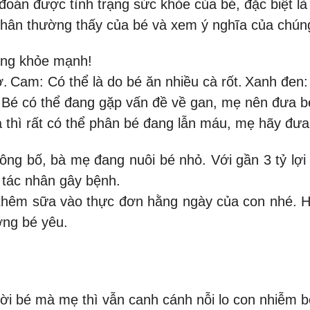
oán được tình trạng sức khỏe của bé, đặc biệt là
ân thường thấy của bé và xem ý nghĩa của chún
ang khỏe mạnh!
ơ.
Cam: Có thể là do bé ăn nhiều cà rốt.
Xanh đen:
Bé có thể đang gặp vấn đề về gan, mẹ nên đưa bé
a thì rất có thể phân bé đang lẫn máu, mẹ hãy đư
ông bố, bà mẹ đang nuôi bé nhỏ. Với gần 3 tỷ lợ
 tác nhân gây bệnh.
 thêm sữa vào thực đơn hằng ngày của con nhé. H
ỡng bé yêu.
mời bé mà mẹ thì vẫn canh cánh nỗi lo con nhiễm b