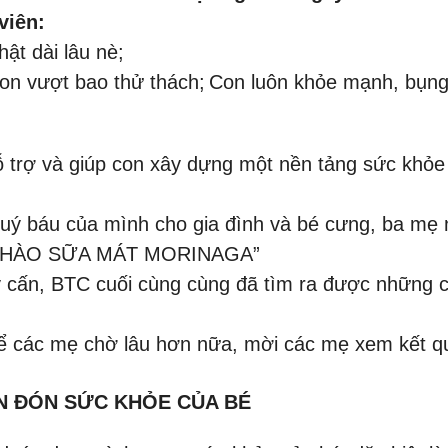
viên:
ật dài lâu nè;
con vượt bao thử thách;
Con luôn khỏe mạnh, bụng
trợ và giúp con xây dựng một nền tảng sức khỏe và
uý báu của mình cho gia đình và bé cưng, ba mẹ 
 HÀO SỮA MÁT MORINAGA”
ây cấn, BTC cuối cùng cùng đã tìm ra được những 
ể các mẹ chờ lâu hơn nữa, mời các mẹ xem kết q
N ĐÓN SỨC KHỎE CỦA BÉ