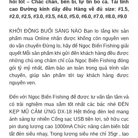
hồi tốt – Chắc chắn, bền bỉ, tự tin bo cá. Tải tĩnh
cao Đường kính dây đều Hàng về đủ size: #1.5,
#2.0, #2.5, #3.0, #3.5, #4.0, #5.0, #6.0, #7.0, #8.0, #9.0
KHỞI ĐỘNG BUỔI SÁNG NÀO Bạn lo lắng khi sản
phẩm mua Online nhận được không còn nguyên vẹn
do vận chuyển Đừng lo, hãy để Ngọc Biển Fishing giải
quyết Mỗi sản phẩm khi gửi đến khách hàng đều được
những chú ong chăm chỉ của Ngọc Biển Fishing đóng
gói tỷ mỷ nhất, đảm bảo an toàn trong quá trình vận
chuyển, giúp sản phẩm tới tay khách hàng được
nguyên vẹn.
Đến với Ngọc Biển Fishing để được tư vấn tận tâm và
có trải nghiệm mua sắm tốt nhất các bác nhé ĐÈN
KẸP MŨ CẢM ỨNG DX-18 Hệt thống đèn led mang
ánh sáng tự nhiên Cổng sạc USB tiện lợi, sở hữu cục
pin dung lượng cao 1000mA Chức năng cảm biến bật
tắt đèn siêu nhạy, Trọng lượng siêu nhẹ chỉ 35gr , tạo