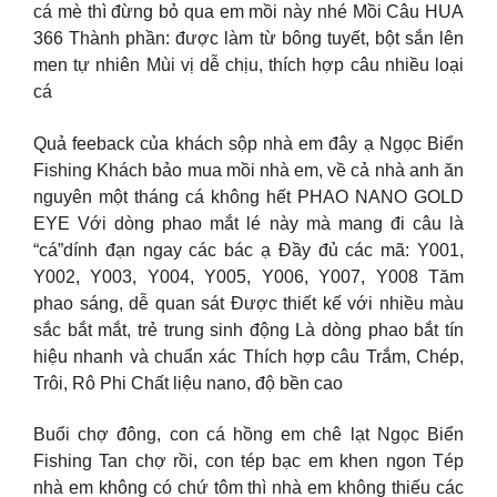
cá mè thì đừng bỏ qua em mồi này nhé Mồi Câu HUA
366 Thành phần: được làm từ bông tuyết, bột sắn lên
men tự nhiên Mùi vị dễ chịu, thích hợp câu nhiều loại
cá
Quả feeback của khách sộp nhà em đây ạ Ngọc Biển
Fishing Khách bảo mua mồi nhà em, về cả nhà anh ăn
nguyên một tháng cá không hết PHAO NANO GOLD
EYE Với dòng phao mắt lé này mà mang đi câu là
“cá”dính đạn ngay các bác ạ Đầy đủ các mã: Y001,
Y002, Y003, Y004, Y005, Y006, Y007, Y008 Tăm
phao sáng, dễ quan sát Được thiết kế với nhiều màu
sắc bắt mắt, trẻ trung sinh động Là dòng phao bắt tín
hiệu nhanh và chuẩn xác Thích hợp câu Trắm, Chép,
Trôi, Rô Phi Chất liệu nano, độ bền cao
Buổi chợ đông, con cá hồng em chê lạt Ngọc Biển
Fishing Tan chợ rồi, con tép bạc em khen ngon Tép
nhà em không có chứ tôm thì nhà em không thiếu các