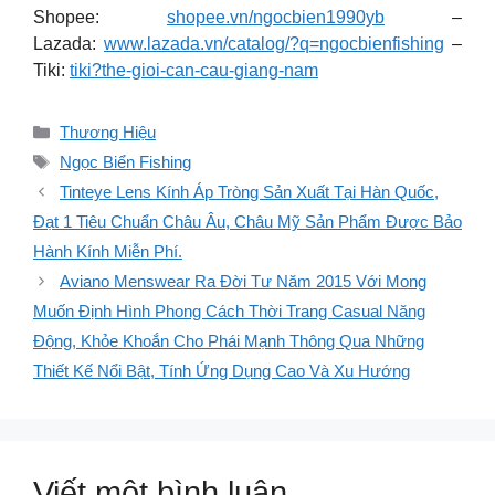
Shopee:
shopee.vn/ngocbien1990yb
–
Lazada:
www.lazada.vn/catalog/?q=ngocbienfishing
–
Tiki:
tiki?the-gioi-can-cau-giang-nam
Danh
Thương Hiệu
mục
Thẻ
Ngọc Biển Fishing
Tinteye Lens Kính Áp Tròng Sản Xuất Tại Hàn Quốc,
Đạt 1 Tiêu Chuẩn Châu Âu, Châu Mỹ Sản Phẩm Được Bảo
Hành Kính Miễn Phí.
Aviano Menswear Ra Đời Tư Năm 2015 Với Mong
Muốn Định Hình Phong Cách Thời Trang Casual Năng
Động, Khỏe Khoắn Cho Phái Mạnh Thông Qua Những
Thiết Kế Nổi Bật, Tính Ứng Dụng Cao Và Xu Hướng
Viết một bình luận