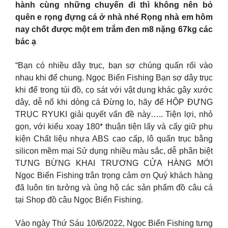
hành cùng những chuyến đi thì không nên bỏ
quên e rọng đựng cá ở nhà nhé Rọng nhà em hôm
nay chốt được một em trắm đen m8 nặng 67kg các
bác ạ
“Bạn có nhiều dây trục, bạn sợ chúng quấn rối vào
nhau khi để chung. Ngọc Biển Fishing Bạn sợ dây trục
khi để trong túi đồ, cọ sát với vật dụng khác gây xước
dây, dễ nổ khi dòng cá Đừng lo, hãy để HỘP ĐỰNG
TRỤC RYUKI giải quyết vấn đề này….. Tiện lợi, nhỏ
gọn, với kiểu xoay 180* thuận tiện lấy và cấy giữ phụ
kiện Chất liệu nhựa ABS cao cấp, lô quấn trục bằng
silicon mềm mại Sử dụng nhiều màu sắc, dễ phân biệt
TƯNG BỪNG KHAI TRƯƠNG CỬA HÀNG MỚI
Ngọc Biển Fishing trân trọng cảm ơn Quý khách hàng
đã luôn tin tưởng và ủng hộ các sản phẩm đồ câu cá
tại Shop đồ câu Ngọc Biển Fishing.
Vào ngày Thứ Sáu 10/6/2022, Ngọc Biển Fishing tưng