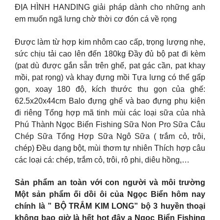
ĐỊA HÌNH HANDING giải pháp dành cho những anh
em muốn ngã lưng chờ thời cơ đón cá về rọng
Được làm từ hợp kim nhôm cao cấp, trọng lượng nhẹ,
sức chịu tải cao lên đến 180kg Đầy đủ bộ pat đi kèm
(pat dù được gắn sẵn trên ghế, pat gác cần, pat khay
mồi, pat rọng) và khay đựng mồi Tựa lưng có thể gấp
gọn, xoay 180 độ, kích thước thu gọn của ghế:
62.5x20x44cm Balo đựng ghế và bao đựng phụ kiện
đi riêng
Tổng hợp mã tinh mùi các loại sữa của nhà
Phú Thành Ngọc Biển Fishing Sữa Non Pro Sữa Câu
Chép Sữa Tổng Hợp Sữa Ngô Sữa ( trắm cỏ, trôi,
chép) Đều dạng bột, mùi thơm tự nhiên Thích hợp câu
các loại cá: chép, trắm cỏ, trôi, rô phi, diêu hồng,…
Sản phẩm an toàn với con người và môi trường
Một sản phẩm ối dồi ôi của Ngọc Biển hôm nay
chính là ” BỘ TRẮM KIM LONG” bộ 3 huyền thoại
không bao giờ là hết hot đây ạ Ngọc Biển Fishing