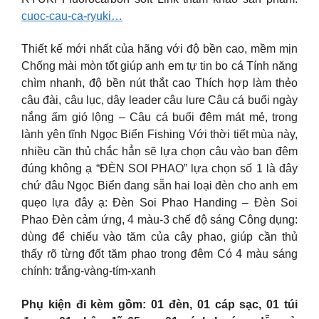
cuoc-cau-ca-ryuki…
Thiết kế mới nhất của hãng với độ bền cao, mềm mịn
Chống mài mòn tốt giúp anh em tự tin bo cá Tính năng
chìm nhanh, độ bền nút thắt cao Thích hợp làm thẻo
câu đài, câu lục, dây leader câu lure
Câu cá buổi ngày
nắng ấm gió lộng – Câu cá buổi đêm mát mẻ, trong
lành yên tĩnh Ngọc Biển Fishing Với thời tiết mùa này,
nhiều cần thủ chắc hẳn sẽ lựa chọn câu vào ban đêm
đúng không ạ “ĐÈN SOI PHAO” lựa chọn số 1 là đây
chứ đâu Ngọc Biển đang sẵn hai loại đèn cho anh em
quẹo lựa đây ạ: Đèn Soi Phao Handing – Đèn Soi
Phao Đèn cảm ứng, 4 màu-3 chế độ sáng Công dụng:
dùng để chiếu vào tăm của cây phao, giúp cần thủ
thấy rõ từng đốt tăm phao trong đêm Có 4 màu sáng
chính: trắng-vàng-tím-xanh
Phụ kiện đi kèm gồm: 01 đèn, 01 cáp sạc, 01 túi