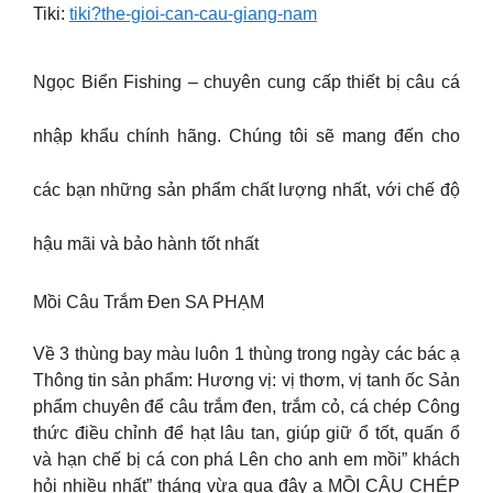
Tiki:
tiki?the-gioi-can-cau-giang-nam
Ngọc Biển Fishing – chuyên cung cấp thiết bị câu cá
nhập khẩu chính hãng. Chúng tôi sẽ mang đến cho
các bạn những sản phẩm chất lượng nhất, với chế độ
hậu mãi và bảo hành tốt nhất
Mồi Câu Trắm Đen SA PHẠM
Về 3 thùng bay màu luôn 1 thùng trong ngày các bác ạ
Thông tin sản phẩm: Hương vị: vị thơm, vị tanh ốc Sản
phẩm chuyên để câu trắm đen, trắm cỏ, cá chép Công
thức điều chỉnh để hạt lâu tan, giúp giữ ổ tốt, quấn ổ
và hạn chế bị cá con phá Lên cho anh em mồi” khách
hỏi nhiều nhất” tháng vừa qua đây ạ MỒI CÂU CHÉP