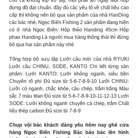
cho cá không kịp trở tay, một phát ăn ngay
Một hộp
đựng đồ đạt chuẩn, đầy đủ các yếu tố về chất liệu cao
cấp thì không nên bỏ qua sản phẩm của nhà HanDing
các bác nhé, Ngọc Biển Fishing 2 sản phẩm đang hiện
có ở nhà Ngọc Biển: Hộp thẻo Handing 45cm Hộp
phao Handing Là người mua hàng thông thái thì đừng
bỏ qua hai sản phẩm này nhé
Tổng hợp bộ sưu tập Lưỡi câu mới của nhà RYUKI
Lưỡi câu CHINU, SODE, KANTO Chi tiết từng sản
phẩm: Lưỡi KANTO: Lưỡi không ngạnh, siêu bền
Chuyên rô phi Đủ size từ 5-6-7-8-9-10 Lưỡi CHINU:
Lưỡi có ngạnh, chắc khỏe, câu chép, trắm trắng Màu
sắc 7 màu titan Đủ size từ 5-6-7-8-9-10-11-12-13 Lưỡi
SODE: Lưỡi không ngạnh chuyên cá chép, trắm Chất
liệu thép carbon Đủ size từ 7-8-9
Chụp vội bác khách đáng yêu hôm nay ghé cửa
hàng Ngọc Biển Fishing Bác bảo bác lên hình