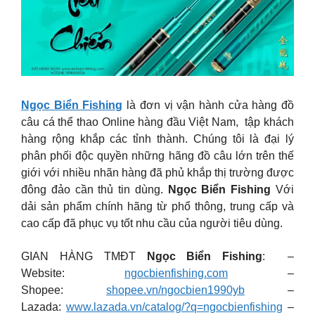
Ngọc Biển Fishing
là đơn vị vận hành cửa hàng đồ
câu cá thể thao Online hàng đầu Việt Nam, tập khách
hàng rộng khắp các tỉnh thành. Chúng tôi là đại lý
phân phối độc quyền những hãng đồ câu lớn trên thế
giới với nhiều nhãn hàng đã phủ khắp thị trường được
đông đảo cần thủ tin dùng.
Ngọc Biển Fishing
Với
dải sản phẩm chính hãng từ phổ thông, trung cấp và
cao cấp đã phục vụ tốt nhu cầu của người tiêu dùng.
GIAN HÀNG TMĐT
Ngọc Biển Fishing
: –
Website:
ngocbienfishing.com
–
Shopee:
shopee.vn/ngocbien1990yb
–
Lazada:
www.lazada.vn/catalog/?q=ngocbienfishing
–