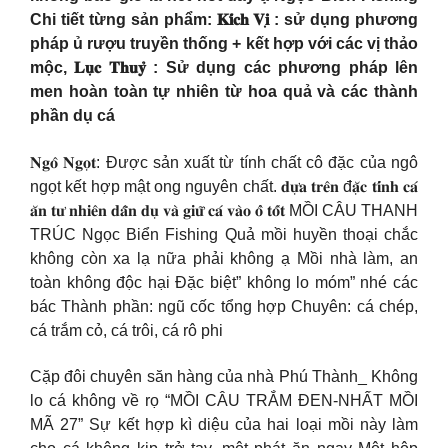
Chi tiết từng sản phẩm: 𝐊𝐢́𝐜𝐡 𝐕𝐢̣ : sử dụng phương
pháp ủ rượu truyền thống + kết hợp với các vị thảo
mộc, 𝐋𝐮̣𝐜 𝐓𝐡𝐮𝐲̉ : Sử dụng các phương pháp lên
men hoàn toàn tự nhiên từ hoa quả và các thành
phần dụ cá
𝐍𝐠𝐨̂ 𝐍𝐠𝐨̣𝐭: Được sản xuất từ tính chất cô đặc của ngô
ngọt kết hợp mật ong nguyên chất. 𝐝𝐮̛̣𝐚 𝐭𝐫𝐞̂𝐧 đ𝐚̣̆𝐜 𝐭𝐢́𝐧𝐡 𝐜𝐚́
𝐚̆𝐧 𝐭𝐮̛ 𝐧𝐡𝐢𝐞̂𝐧 𝐝𝐚̂̃𝐧 𝐝𝐮̣ 𝐯𝐚̀ 𝐠𝐢𝐮̛̃ 𝐜𝐚́ 𝐯𝐚̀𝐨 𝐨̂̉ 𝐭𝐨̂́𝐭
MỒI CÂU THANH
TRÚC Ngọc Biển Fishing Quả mồi huyền thoại chắc
không còn xa lạ nữa phải không ạ Mồi nhà làm, an
toàn không độc hại Đặc biệt” không lo móm” nhé các
bác Thành phần: ngũ cốc tổng hợp Chuyên: cá chép,
cá trắm cỏ, cá trôi, cá rô phi
Cặp đôi chuyên săn hàng của nhà Phú Thành_ Không
lo cá không về rọ “MỒI CÂU TRẮM ĐEN-NHẤT MỒI
MÃ 27” Sự kết hợp kì diệu của hai loại mồi này làm