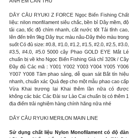
ANH EM CẦN THỦ
DÂY CÂU RYUKI Z FORCE Ngọc Biển Fishing Chất
liệu: nilon monfilament siêu chắc, bền bỉ Dây mềm, độ
tải cao, tốc độ chìm nhanh, cắt nước tốt Tải tĩnh cao,
lên đến trên 9kg Dây trục màu nâu-Dây thẻo màu trong
suốt Có đủ size: #0.8, #1.0, #1.2, #1.5, #2.0, #2.5, #3.0,
#3.5, #4.0, #5.0
5000 cây Phao GOLD EYE Mắt Lé
chuẩn bị về kho Ngọc Biển Fishing Giá chỉ 320k / Cây
Đầy đủ Các mã : Y001 Y002 Y003 Y004 Y005 Y006
Y007 Y008 Tăm phao sáng, dễ quan sát Bắt tín hiệu
nhanh, chuẩn xác Quá đẹp cho một mẫu phao cao cấp
Vừa Khai trương lại Khai thêm lần nữa có được
không các bác Các Đài sư Lào Cai chuẩn bị có thêm 1
địa điểm trải nghiệm hàng chính hãng nữa nhé
DÂY CÂU RYUKI MERILON MAIN LINE
Sử dụng chất liệu Nylon Monofilament có độ đàn