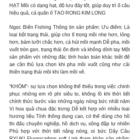
HẠT Mồi có dạng hạt, độ lưu đáy tốt, giúp duy trì ổ câu
hiệu quả, cá quấn ổ
TẠO RONG KIM LONG
Ngọc Biển Fishing Thông tin sản phẩm: Ưu điểm: Là
loại bột trạng thái, giúp cho tỉ trọng mồi nhẹ hơn, lỏng
hơn, bám lưỡi chắc hơn, cá hút mồi mạnh Dễ pha, mồi
vuốt tròn gọn, trạng thái ổn định và không dính tay Một
sản phẩm với những đặc tính hoàn toàn khác biệt để
ae cần thủ lựa chọn khi pha mồi vuốt cũng như cải
thiện trạng thái mồi khi làm mồi vê.
“KHÓM”- sự lựa chọn không thể thiếu trong việc chinh
phục những em rô phi siêu to, khổng lồ khi thời tiết
chính thức bước vào những ngày nóng bức nhất năm
Vị hoa quả chua đặc trưng Dễ kết hợp với nhiều loại
hương liệu Tính thông dụng cao, có thể dùng cho hồ
thi đấu chuyên nghiệp, hồ dịch vụ, sông đập tự nhiên
Phù hợp với thời tiết nắng nóng, oi bức
Dây Câu
RYUKI Fluorocarbon soft Link tham khảo sản phẩm: