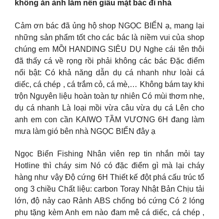
không ăn ảnh lắm nên giấu mặt bác đi nhá
Cảm ơn bác đã ủng hộ shop NGỌC BIỂN ạ, mang lại
những sản phẩm tốt cho các bác là niềm vui của shop
chúng em MỒI HANDING SIÊU DỤ Nghe cái tên thôi
đã thấy cá về rọng rồi phải không các bác Đặc điểm
nổi bật: Có khả năng dẫn dụ cá nhanh như loài cá
diếc, cá chép , cá trắm cỏ, cá mè,… Không bám tay khi
trộn Nguyên liệu hoàn toàn tự nhiên Có mùi thơm nhẹ,
dụ cá nhanh Là loại mồi vừa câu vừa dụ cá
Lên cho
anh em con cần KAIWO TẦM VƯƠNG 6H đang làm
mưa làm gió bên nhà NGỌC BIỂN đây ạ
Ngọc Biển Fishing Nhân viên rep tin nhắn mỏi tay
Hotline thì cháy sim Nó có đặc điểm gì mà lại cháy
hàng như vậy Độ cứng 6H Thiết kế đột phá cấu trúc tổ
ong 3 chiều Chất liệu: carbon Toray Nhật Bản Chịu tải
lớn, độ nảy cao Rảnh ABS chống bó cứng Có 2 lóng
phụ tặng kèm Anh em nào đam mê cá diếc, cá chép ,