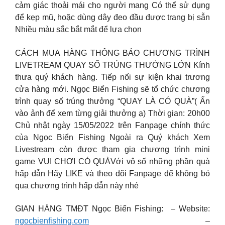
cảm giác thoải mái cho người mang Có thể sử dụng
để kẹp mũ, hoặc dùng dây đeo đầu được trang bị sẵn
Nhiều màu sắc bắt mắt để lựa chọn
CÁCH MUA HÀNG
THÔNG BÁO CHƯƠNG TRÌNH
LIVETREAM QUAY SỐ TRÚNG THƯỞNG LỚN Kính
thưa quý khách hàng. Tiếp nối sự kiện khai trương
cửa hàng mới. Ngọc Biển Fishing sẽ tổ chức chương
trình quay số trúng thưởng “QUAY LÀ CÓ QUÀ”( Ấn
vào ảnh để xem từng giải thưởng ạ) Thời gian: 20h00
Chủ nhật ngày 15/05/2022 trên Fanpage chính thức
của Ngọc Biển Fishing Ngoài ra Quý khách Xem
Livestream còn được tham gia chương trình mini
game VUI CHƠI CÓ QUÀVới vô số những phần quà
hấp dẫn Hãy LIKE và theo dõi Fanpage để không bỏ
qua chương trình hấp dẫn này nhé
GIAN HÀNG TMĐT Ngọc Biển Fishing: – Website:
ngocbienfishing.com
–