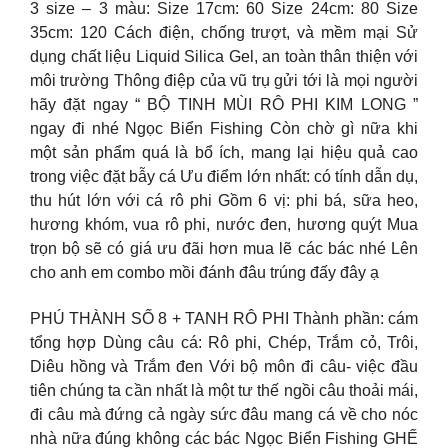
3 size – 3 màu: Size 17cm: 60 Size 24cm: 80 Size
35cm: 120 Cách điện, chống trượt, và mềm mại Sử
dụng chất liệu Liquid Silica Gel, an toàn thân thiện với
môi trường
Thông điệp của vũ trụ gửi tới là mọi người
hãy đặt ngay “ BỘ TINH MÙI RÔ PHI KIM LONG ”
ngay đi nhé Ngọc Biển Fishing Còn chờ gì nữa khi
một sản phẩm quá là bổ ích, mang lại hiệu quả cao
trong việc đặt bẫy cá Ưu điểm lớn nhất: có tính dẫn dụ,
thu hút lớn với cá rô phi Gồm 6 vị: phi bá, sữa heo,
hương khóm, vua rô phi, nước đen, hương quýt Mua
trọn bộ sẽ có giá ưu đãi hơn mua lẽ các bác nhé Lên
cho anh em combo mồi đánh đâu trúng đấy đây ạ
PHÚ THÀNH SỐ 8 + TANH RÔ PHI Thành phần: cám
tổng hợp Dùng câu cá: Rô phi, Chép, Trắm cỏ, Trôi,
Diêu hồng và Trắm đen
Với bộ môn đi câu- việc đầu
tiên chúng ta cần nhất là một tư thế ngồi câu thoải mái,
đi câu mà đứng cả ngày sức đâu mang cá về cho nóc
nhà nữa đúng không các bác
Ngọc Biển Fishing GHẾ