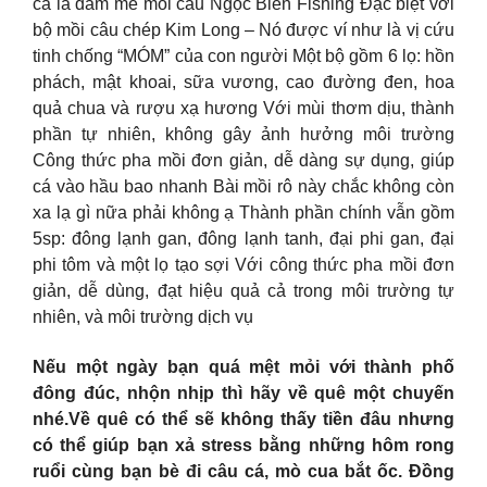
cá là đam mê mồi câu Ngọc Biển Fishing Đặc biệt với
bộ mồi câu chép Kim Long – Nó được ví như là vị cứu
tinh chống “MÓM” của con người Một bộ gồm 6 lọ: hồn
phách, mật khoai, sữa vương, cao đường đen, hoa
quả chua và rượu xạ hương Với mùi thơm dịu, thành
phần tự nhiên, không gây ảnh hưởng môi trường
Công thức pha mồi đơn giản, dễ dàng sự dụng, giúp
cá vào hầu bao nhanh Bài mồi rô này chắc không còn
xa lạ gì nữa phải không ạ Thành phần chính vẫn gồm
5sp: đông lạnh gan, đông lạnh tanh, đại phi gan, đại
phi tôm và một lọ tạo sợi Với công thức pha mồi đơn
giản, dễ dùng, đạt hiệu quả cả trong môi trường tự
nhiên, và môi trường dịch vụ
Nếu một ngày bạn quá mệt mỏi với thành phố
đông đúc, nhộn nhịp thì hãy về quê một chuyến
nhé.Về quê có thể sẽ không thấy tiền đâu nhưng
có thể giúp bạn xả stress bằng những hôm rong
ruổi cùng bạn bè đi câu cá, mò cua bắt ốc. Đồng