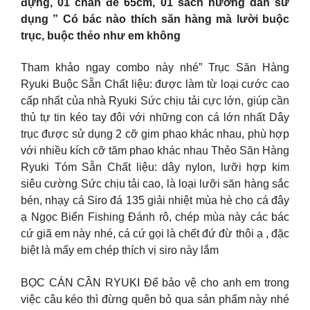
đựng, 01 chân đế 65cm, 01 sách hướng dẫn sử
dụng
” Có bác nào thích săn hàng mà lười buộc
trục, buộc thẻo như em không
Tham khảo ngay combo này nhé” Trục Săn Hàng
Ryuki Buộc Sẵn Chất liệu: được làm từ loại cước cao
cấp nhất của nhà Ryuki Sức chịu tải cực lớn, giúp cần
thủ tự tin kéo tay đôi với những con cá lớn nhất Dây
trục được sử dụng 2 cỡ gim phao khác nhau, phù hợp
với nhiều kích cỡ tăm phao khác nhau Thẻo Săn Hàng
Ryuki Tóm Sẵn Chất liệu: dây nylon, lưỡi hợp kim
siêu cường Sức chịu tải cao, là loại lưỡi săn hàng sắc
bén, nhạy cá
Siro đá 135 giải nhiệt mùa hè cho cá đây
ạ Ngọc Biển Fishing Đánh rô, chép mùa này các bác
cứ giã em này nhé, cá cứ gọi là chết đứ đừ thôi ạ , đặc
biệt là mấy em chép thích vị siro này lắm
BỌC CÁN CẦN RYUKI Để bảo vệ cho anh em trong
việc câu kéo thì đừng quên bỏ qua sản phẩm này nhé