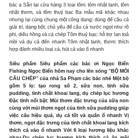
bác ạ Sẵn tại cửa hàng 3 loại tôm: tôm nhật tanh, tôm
nhật thơm, và tôm thuỷ bạc Ba mẫu mã khác nhau
nhưng lại cùng chung một công dụng: dùng để câu cá
giải trí, dạng bột, chủ yếu để câu cá nước ngọt như rô
phi, diêu hồng và cá chép Tôm thuỷ bạc: hỗ trợ lan toả
mồi và dụ cá đến nhanh Tôm nhật tanh, thơm: thích
hợp đánh nhiều loại cá, hút cá vào ổ nhanh
Siêu phẩm Siêu phẩm các bác ơi Ngọc Biển
Fishing Ngọc Biển hôm nay cho lên sóng “BỘ MỒI
CÂU CHÉP” của nhà Sa Phạm các bác nhé Một bộ
gồm 5 lọ: tạo rong số 2, sữa non, tinh sữa
pudding, tinh chất khoai lang, dụ chép lục hương
Đặc tính nổi bật: Mùi thơm đặc trưng của sữa non
cùng với mùi thơm ngọt của tinh sữa pudding giúp
việc câu hiệu quả, dụ cá tốt và quấn ổ nhanh Vị
thơm, ngọt đặc trưng của tinh chất khoai lang kích
thích cá vào ổ nhanh Với 6 loại hương liệu khác
nhau-Dụ chép lục hương kích thích cá ăn mồi