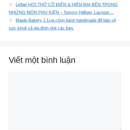
Leflair HƠI THỞ CỔ ĐIỆN & HIỆN ĐẠI BÊN TRONG
NHỮNG MÓN PHỤ KIỆN – Tommy Hilfiger, Lacoste…
Maple Bakery 1 Lựa chọn bánh handmade để bảo vệ
sức khoẻ cả gia đình nhé các bạn.
Viết một bình luận
Bình
luận