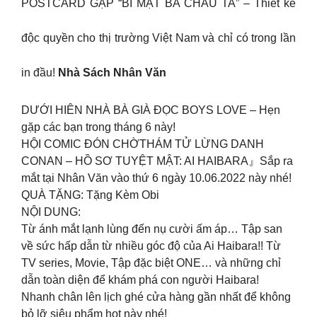
POSTCARD GẬP “BÍ MẬT BÀ CHÁU TA” – Thiết kế
độc quyền cho thị trường Việt Nam và chỉ có trong lần
in đầu!
Nhà Sách Nhân Văn
DƯỚI HIÊN NHÀ BÀ GIÀ ĐỌC BOYS LOVE – Hẹn
gặp các bạn trong tháng 6 này!
HỘI COMIC ĐÓN CHỜTHÁM TỬ LỪNG DANH
CONAN – HỒ SƠ TUYỆT MẬT: AI HAIBARA』Sắp ra
mắt tại Nhân Văn vào thứ 6 ngày 10.06.2022 này nhé!
QUÀ TẶNG: Tặng Kèm Obi
NỘI DUNG:
Từ ánh mắt lạnh lùng đến nụ cười ấm áp… Tập san
về sức hấp dẫn từ nhiều góc độ của Ai Haibara!! Từ
TV series, Movie, Tập đặc biệt ONE… và những chỉ
dẫn toàn diện để khám phá con người Haibara!
Nhanh chân lên lịch ghé cửa hàng gần nhất để không
bỏ lỡ siêu phẩm hot này nhé!