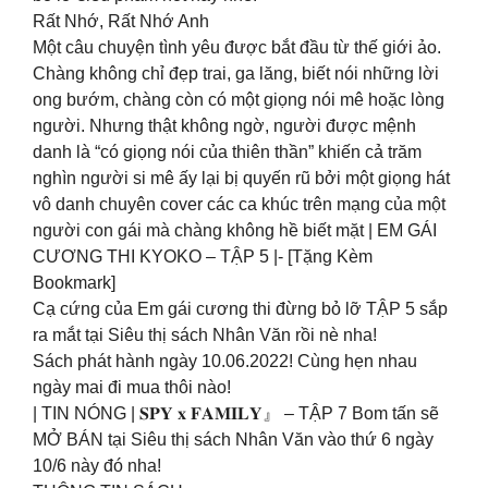
Rất Nhớ, Rất Nhớ Anh
Một câu chuyện tình yêu được bắt đầu từ thế giới ảo.
Chàng không chỉ đẹp trai, ga lăng, biết nói những lời
ong bướm, chàng còn có một giọng nói mê hoặc lòng
người. Nhưng thật không ngờ, người được mệnh
danh là “có giọng nói của thiên thần” khiến cả trăm
nghìn người si mê ấy lại bị quyến rũ bởi một giọng hát
vô danh chuyên cover các ca khúc trên mạng của một
người con gái mà chàng không hề biết mặt | EM GÁI
CƯƠNG THI KYOKO – TẬP 5 |- [Tặng Kèm
Bookmark]
Cạ cứng của Em gái cương thi đừng bỏ lỡ TẬP 5 sắp
ra mắt tại Siêu thị sách Nhân Văn rồi nè nha!
Sách phát hành ngày 10.06.2022! Cùng hẹn nhau
ngày mai đi mua thôi nào!
| TIN NÓNG | 𝐒𝐏𝐘 𝐱 𝐅𝐀𝐌𝐈𝐋𝐘』 – TẬP 7 Bom tấn sẽ
MỞ BÁN tại Siêu thị sách Nhân Văn vào thứ 6 ngày
10/6 này đó nha!