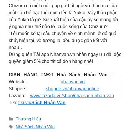
Chizuru có một cuộc gặp gỡ bất ngờ với hồn ma của
một cậu bé trạc tuổi mình tên là Yukio. Vậy thân phận
của Yukio là gì? Sự xuất hiện của cậu ấy sẽ mang tới
ý nghĩa như thế nào tới cuộc sống của Chizuru?
“Tôi muốn kể lại câu chuyện về sinh mệnh, ở đó quá
khứ, hiện tại, và tương lai đều được gắn kết với
nhau…”
Đừng quên Tải app Nhanvan.vn nhận ngay ưu đãi độc
quyền giảm 5% cho tất cả đơn hàng nhé!
GIAN HÀNG TMĐT Nhà Sách Nhân Văn :
–
Website:
nhanvan.vn
–
Shopee:
shopee.vn/nhanvanonline
–
Lazada:
www.lazada.vn/shop/nha-sach-nhan-van
–
Tiki:
tiki.vn/
Sách Nhân Văn
Danh
Thương Hiệu
mục
Thẻ
Nhà Sách Nhân Văn