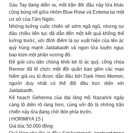
Sáu Tay đang diễn ra, một trận đối đầu nảy lửa khác
cũng bùng nổ giữa nhóm Blue Rose và Entoma tại một
cơ sở của Tám Ngón.
Những tưởng cuộc chiến sẽ sớm ngã ngũ, nhưng sự
đảo chiều liên tục đã dẫn đến một kết quả không thể
lường trước, với đỉnh điểm là sự xuất hiện của tên ác
quỷ hùng mạnh Jaldabaoth và ngọn lửa luyện ngục
bao trùm một phần vương đô.
Để giải cứu dân chúng khỏi bè lũ ác quỷ, công chúa
Renner đã tổ chức một đội quân bao gồm các mạo
hiểm giả ưu tú được dẫn đầu bởi Dark Hero Momon,
người duy nhất có thể đối đầu trực diện với
Jaldabaoth.
Kế hoạch Gehenna của đại lăng mộ Nazarick ngày
càng lộ diện rõ ràng hơn, cùng với đó là những trận
chiến nảy lửa đang chờ đón phía trước.
| HORIMIYA 15 |
Giá bìa: 50.000 đồng