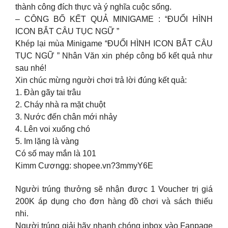
thành công đích thực và ý nghĩa cuộc sống.
– CÔNG BỐ KẾT QUẢ MINIGAME : “ĐUỔI HÌNH
ICON BẮT CÂU TỤC NGỮ ”
Khép lại mùa Minigame “ĐUỔI HÌNH ICON BẮT CÂU
TỤC NGỮ ” Nhân Văn xin phép công bố kết quả như
sau nhé!
Xin chúc mừng người chơi trả lời đúng kết quả:
1. Đàn gãy tai trâu
2. Cháy nhà ra mặt chuột
3. Nước đến chân mới nhảy
4. Lên voi xuống chó
5. Im lặng là vàng
Có số may mắn là 101
Kimm Cươngg: shopee.vn?3mmyY6E
Người trúng thưởng sẽ nhận được 1 Voucher trị giá
200K áp dụng cho đơn hàng đồ chơi và sách thiếu
nhi.
Người trúng giải hãy nhanh chóng inbox vào Fanpage