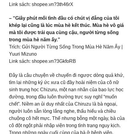
Link sách: shopee.vn?3th46rX
– “Giây phút mối tình đầu có chút vị đắng của tôi
khép lại cũng là lúc mùa hè kết thúc. Mùa hè vô giá
mà tôi được trải qua cùng cậu, người từng sống
trong mùa hè năm ấy.”
Trích: Gửi Người Từng Sống Trong Mùa Hè Năm Ấy |
Yuuri Mizuno
Link sách: shopee.vn?3GkfoRB
Đây là câu chuyện về chuyến đi ngược dòng quá khứ,
tìm lại những ký ức xưa cũ đầy hoài niệm của cô nữ
sinh trung học Chizuru, một nạn nhân của bạo lực học
đường, trong đầu luôn thường trực suy nghĩ “muốn
chết”. Niềm an ủi duy nhất của Chiruzu là bà ngoại,
người luôn sẵn lòng lắng nghe, thấu hiểu và chiều
chuộng cô hết mực. Thế nhưng bỗng một ngày, bà của
cô đột ngột phải nhập viện trong tình trạng nguy kịch.
Trong những ngày cuối cùng của bà ở bệnh viện,