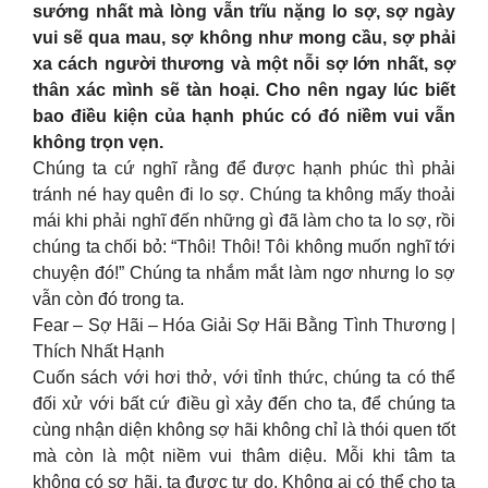
sướng nhất mà lòng vẫn trĩu nặng lo sợ, sợ ngày
vui sẽ qua mau, sợ không như mong cầu, sợ phải
xa cách người thương và một nỗi sợ lớn nhất, sợ
thân xác mình sẽ tàn hoại. Cho nên ngay lúc biết
bao điều kiện của hạnh phúc có đó niềm vui vẫn
không trọn vẹn.
Chúng ta cứ nghĩ rằng để được hạnh phúc thì phải
tránh né hay quên đi lo sợ. Chúng ta không mấy thoải
mái khi phải nghĩ đến những gì đã làm cho ta lo sợ, rồi
chúng ta chối bỏ: “Thôi! Thôi! Tôi không muốn nghĩ tới
chuyện đó!” Chúng ta nhắm mắt làm ngơ nhưng lo sợ
vẫn còn đó trong ta.
Fear – Sợ Hãi – Hóa Giải Sợ Hãi Bằng Tình Thương |
Thích Nhất Hạnh
Cuốn sách với hơi thở, với tỉnh thức, chúng ta có thể
đối xử với bất cứ điều gì xảy đến cho ta, để chúng ta
cùng nhận diện không sợ hãi không chỉ là thói quen tốt
mà còn là một niềm vui thâm diệu. Mỗi khi tâm ta
không có sợ hãi, ta được tự do. Không ai có thể cho ta