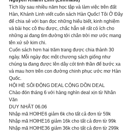
Tích lũy sau nhiều năm học tập và làm việc trên đất
Hàn, Khánh Linh viết cuốn sách Hàn Quốc! Tôi Ở Đây
để chia sẻ với bạn đọc những hiểu biết, kinh nghiệm
và bài học cô thu được, chắc hẳn sẽ rất có ích cho
những ai đang tìm đường tới chân trời mơ ước mang
tên xứ sở kim chi.
Cuốn sách hơn hai trăm trang được chia thành 30
ngày. Mỗi ngày đọc một chương sách giống như
chúng ta đang được lên dây cót tinh thần để bước xa
và mau hơn trên con đường chinh phục ước mơ Hàn
Quốc.
HỘI HÈ SÔI ĐỘNG DEAL CỘNG DỒN DEAL
Chào đón tháng 6 với hàng nghìn deal xịn từ Nhân
Văn
DUY NHẤT 06.06
Nhập mã HOIHE6 giảm 6k cho tất cả đơn từ 59k
Nhập mã HOIHE16 giảm 16k cho tất cả đơn từ 99k
Nhập mã HOIHE36 giảm 36k cho tất cả đơn từ 299k