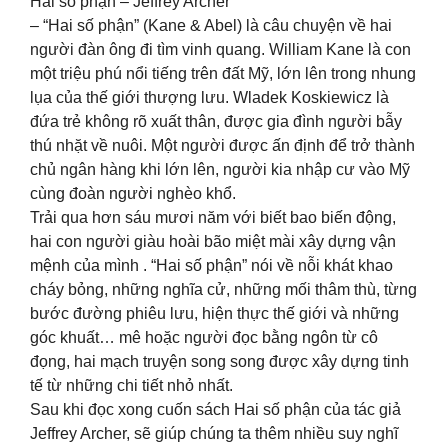
Hai số phận – Jeffrey Archer
– “Hai số phận” (Kane & Abel) là câu chuyện về hai
người đàn ông đi tìm vinh quang. William Kane là con
một triệu phú nổi tiếng trên đất Mỹ, lớn lên trong nhung
lụa của thế giới thượng lưu. Wladek Koskiewicz là
đứa trẻ không rõ xuất thân, được gia đình người bẫy
thú nhặt về nuôi. Một người được ấn định để trở thành
chủ ngân hàng khi lớn lên, người kia nhập cư vào Mỹ
cùng đoàn người nghèo khổ.
Trải qua hơn sáu mươi năm với biết bao biến động,
hai con người giàu hoài bão miệt mài xây dựng vận
mệnh của mình . “Hai số phận” nói về nỗi khát khao
cháy bỏng, những nghĩa cử, những mối thâm thù, từng
bước đường phiêu lưu, hiện thực thế giới và những
góc khuất… mê hoặc người đọc bằng ngôn từ cô
đọng, hai mạch truyện song song được xây dựng tinh
tế từ những chi tiết nhỏ nhất.
Sau khi đọc xong cuốn sách Hai số phận của tác giả
Jeffrey Archer, sẽ giúp chúng ta thêm nhiều suy nghĩ