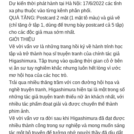
Dự kiến thời phát hành tại Hà Nội: 17/6/2022 các tỉnh
xa phụ thuộc vào từng kênh phân phối.
QUÀ TẶNG: Postcard 2 mặt (1 mặt tô màu) và giá vẽ
(chỉ tặng ở tập 1, dùng để trưng bày postcard cả 5 tập)
cho các độc giả mua sớm nhất.
GIỚI THIỆU
Vẽ vời vẩn vơ là những trang hồi ký về hành trình học
tập và trở thành họa sĩ truyện tranh của chính tác giả
Higashimura. Tập trung vào quãng thời gian cô ở bên
vị ân sư tuy nghiêm khắc nhưng luôn hết lòng vì ước
mơ hội họa của các học trò.
Trải qua nhiều thăng trầm với con đường hội họa và
nghề truyện tranh, Higashimura hiện tại là một trong số
những tác giả truyện tranh thiếu nữ ăn khách nhất, với
nhiều tác phẩm đoạt giải và được chuyển thể thành
phim ảnh.
Vẽ vời vẩn vơ ra đời sau khi Higashimura đã đạt được
nhiều thành công trong sự nghiệp và mong muốn sáng
tác một bộ truyện để tưởng nhớ người thầy đã dìu dắt