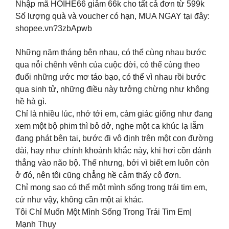
Nhập mã HOIHE66 giảm 66k cho tất cả đơn từ 599k
Số lượng quà và voucher có hạn, MUA NGAY tại đây:
shopee.vn?3zbApwb
Những năm tháng bên nhau, có thể cùng nhau bước
qua nỗi chênh vênh của cuộc đời, có thể cùng theo
đuổi những ước mơ táo bạo, có thể vì nhau rồi bước
qua sinh tử, những điều này tưởng chừng như không
hề hà gì.
Chỉ là nhiều lúc, nhớ tới em, cảm giác giống như đang
xem một bộ phim thì bỏ dở, nghe một ca khúc lạ lẫm
đang phát bên tai, bước đi vô định trên một con đường
dài, hay như chính khoảnh khắc này, khi hơi cồn đánh
thẳng vào não bộ. Thế nhưng, bởi vì biết em luôn còn
ở đó, nên tôi cũng chẳng hề cảm thấy cô đơn.
Chỉ mong sao có thể một mình sống trong trái tim em,
cứ như vậy, không cần một ai khác.
Tôi Chỉ Muốn Một Mình Sống Trong Trái Tim Em|
Mạnh Thụy