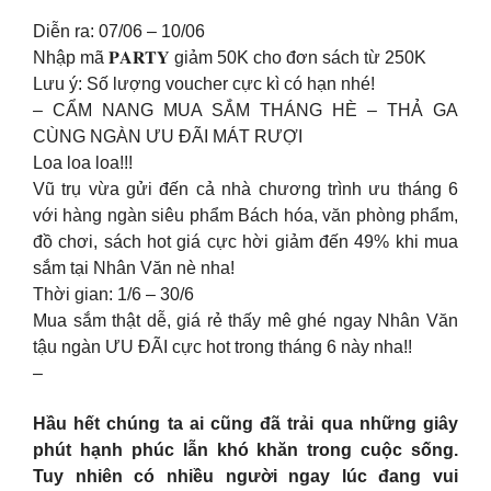
Diễn ra: 07/06 – 10/06
Nhập mã 𝐏𝐀𝐑𝐓𝐘 giảm 50K cho đơn sách từ 250K
Lưu ý: Số lượng voucher cực kì có hạn nhé!
– CẨM NANG MUA SẮM THÁNG HÈ – THẢ GA
CÙNG NGÀN ƯU ĐÃI MÁT RƯỢI
Loa loa loa!!!
Vũ trụ vừa gửi đến cả nhà chương trình ưu tháng 6
với hàng ngàn siêu phẩm Bách hóa, văn phòng phẩm,
đồ chơi, sách hot giá cực hời giảm đến 49% khi mua
sắm tại Nhân Văn nè nha!
Thời gian: 1/6 – 30/6
Mua sắm thật dễ, giá rẻ thấy mê ghé ngay Nhân Văn
tậu ngàn ƯU ĐÃI cực hot trong tháng 6 này nha!!
–
Hầu hết chúng ta ai cũng đã trải qua những giây
phút hạnh phúc lẫn khó khăn trong cuộc sống.
Tuy nhiên có nhiều người ngay lúc đang vui