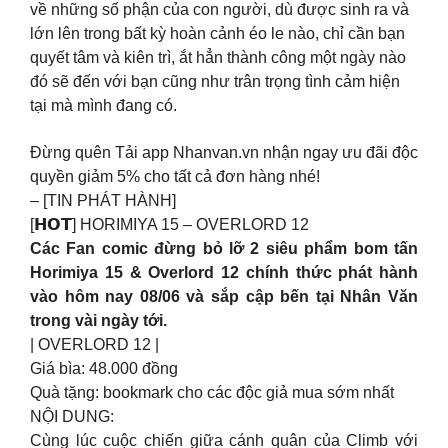
về những số phận của con người, dù được sinh ra và
lớn lên trong bất kỳ hoàn cảnh éo le nào, chỉ cần bạn
quyết tâm và kiên trì, ắt hẳn thành công một ngày nào
đó sẽ đến với bạn cũng như trân trọng tình cảm hiện
tại mà mình đang có.
Đừng quên Tải app Nhanvan.vn nhận ngay ưu đãi độc
quyền giảm 5% cho tất cả đơn hàng nhé!
– [TIN PHÁT HÀNH]
[𝗛𝗢𝗧] HORIMIYA 15 – OVERLORD 12
Các Fan comic đừng bỏ lỡ 2 siêu phẩm bom tấn
Horimiya 15 & Overlord 12 chính thức phát hành
vào hôm nay 08/06 và sắp cập bến tại Nhân Văn
trong vài ngày tới.
| OVERLORD 12 |
Giá bìa: 48.000 đồng
Quà tặng: bookmark cho các độc giả mua sớm nhất
NỘI DUNG:
Cùng lúc cuộc chiến giữa cánh quân của Climb với