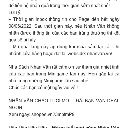
để liên hệ nhận quà trong thời gian sớm nhất nhé!
Lưu ý:
– Thời gian inbox thông tin cho Page đến hết ngày
08/06/2022. Sau thời gian này, nếu Nhân Văn không
nhận được thông tin của các bạn trúng thưởng thì kết
quả sẽ bị hủy.
– Mã quà tặng này áp dụng khi mua sắm tại các chi
nhánh cửa hàng hoặc đặt tại webside: nhanvan.vn/
Nhà Sách Nhân Văn rất cảm ơn sự tham gia nhiệt tình
của các bạn trong Minigame lần này! Hẹn gặp lại cả
nhà trong những Minigame lần sau nhé
Chúc các bạn có một ngày vui vẻ !
NHÂN VĂN CHÀO TUỔI MỚI – ĐÃI BẠN VẠN DEAL
NGON
Xem ngay: shopee.vn?3mpfmP9
Uầy Uầy Uây Uây – Mừng tuổi mới cùng Nhân Văn