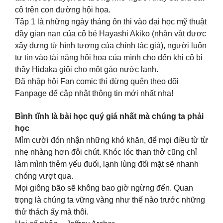
cô trên con đường hội họa.
Tập 1 là những ngày tháng ôn thi vào đại học mỹ thuật
đầy gian nan của cô bé Hayashi Akiko (nhân vật được
xây dựng từ hình tượng của chính tác giả), người luôn
tự tin vào tài năng hội họa của mình cho đến khi cô bị
thầy Hidaka giội cho một gáo nước lạnh.
Đã nhập hội Fan comic thì đừng quên theo dõi
Fanpage để cập nhật thông tin mới nhất nha!
Bình tĩnh là bài học quý giá nhất mà chúng ta phải
học
Mỉm cười đón nhận những khó khăn, để mọi điều từ từ
nhẹ nhàng hơn đôi chút. Khóc lóc than thở cũng chỉ
làm mình thêm yếu đuối, lạnh lùng đối mặt sẽ nhanh
chóng vượt qua.
Mọi giông bão sẽ không bao giờ ngừng đến. Quan
trọng là chúng ta vững vàng như thế nào trước những
thử thách ấy mà thôi.