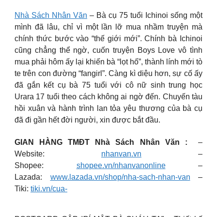
Nhà Sách Nhân Văn
– Bà cụ 75 tuổi Ichinoi sống một
mình đã lâu, chỉ vì một lần lỡ mua nhầm truyện mà
chính thức bước vào “thế giới mới”. Chính bà Ichinoi
cũng chẳng thể ngờ, cuốn truyện Boys Love vô tình
mua phải hôm ấy lại khiến bà “lọt hố”, thành lính mới tò
te trên con đường “fangirl”. Càng kì diệu hơn, sự cố ấy
đã gắn kết cụ bà 75 tuổi với cô nữ sinh trung học
Urara 17 tuổi theo cách không ai ngờ đến.
Chuyến tàu
hồi xuân và hành trình lan tỏa yêu thương của bà cụ
đã đi gần hết đời người, xin được bắt đầu.
GIAN HÀNG TMĐT Nhà Sách Nhân Văn :
–
Website:
nhanvan.vn
–
Shopee:
shopee.vn/nhanvanonline
–
Lazada:
www.lazada.vn/shop/nha-sach-nhan-van
–
Tiki:
tiki.vn/cua-