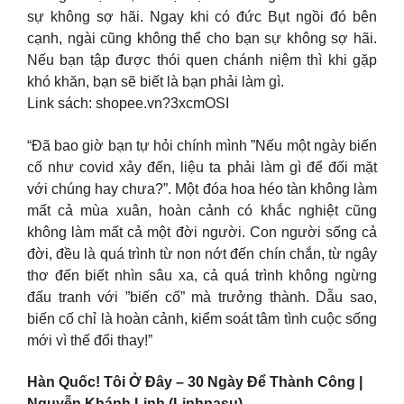
sự không sợ hãi. Ngay khi có đức Bụt ngồi đó bên
cạnh, ngài cũng không thể cho bạn sự không sợ hãi.
Nếu bạn tập được thói quen chánh niệm thì khi gặp
khó khăn, bạn sẽ biết là bạn phải làm gì.
Link sách: shopee.vn?3xcmOSI
“Đã bao giờ bạn tự hỏi chính mình ”Nếu một ngày biến
cố như covid xảy đến, liệu ta phải làm gì để đối mặt
với chúng hay chưa?”. Một đóa hoa héo tàn không làm
mất cả mùa xuân, hoàn cảnh có khắc nghiệt cũng
không làm mất cả một đời người. Con người sống cả
đời, đều là quá trình từ non nớt đến chín chắn, từ ngây
thơ đến biết nhìn sâu xa, cả quá trình không ngừng
đấu tranh với ”biến cố” mà trưởng thành. Dẫu sao,
biến cố chỉ là hoàn cảnh, kiểm soát tâm tình cuộc sống
mới vì thế đổi thay!”
Hàn Quốc! Tôi Ở Đây – 30 Ngày Để Thành Công |
Nguyễn Khánh Linh (Linhnasu)