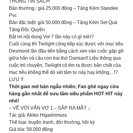
THÔNG TIN SÁCH
Bản thường : giá 25.000 đồng – Tặng Kèm Standee
Pvc
Bản đặc biệt: giá 50.000 đồng – Tặng Kèm Set Quà
Tặng Độc Quyền
Bật mí nội dung Vol 7 lần này có gì mới?
Cuối cùng thì Twilight cũng tiếp xúc được với mục tiêu
Desmond lần đầu tiên bằng cách xen vào cuộc gặp gỡ
giữa hắn và cậu con trai thứ Damian!! Liệu thông qua
cuộc trò chuyện, Twilight có tìm ra được bản chất của
mục tiêu không thể dò xét tâm tư này hay không…!?
LƯU Ý
Thời gian mở bán ngẫu nhiên, Fan ghé ngay cửa
hàng gần nhất để sưu tầm siêu phẩm HOT HIT này
nhé!
– VẼ VỜI VẨN VƠ 1 – SẮP RA MẮT 』
Tác giả: Akiko Higashimura
Thể loại: truyện tranh, đời thường, hồi ký
Giá bìa: 58.000 đồng