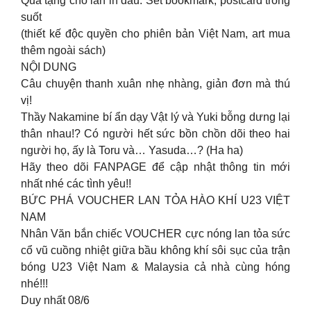
Quà tặng cho lần in đầu: Set bookmark, postcard trong
suốt
(thiết kế độc quyền cho phiên bản Việt Nam, art mua
thêm ngoài sách)
NỘI DUNG
Câu chuyện thanh xuân nhẹ nhàng, giản đơn mà thú
vị!
Thầy Nakamine bí ẩn dạy Vật lý và Yuki bỗng dưng lại
thân nhau!? Có người hết sức bồn chồn dõi theo hai
người họ, ấy là Toru và… Yasuda…? (Ha ha)
Hãy theo dõi FANPAGE để cập nhật thông tin mới
nhất nhé các tình yêu!!
BỨC PHÁ VOUCHER LAN TỎA HÀO KHÍ U23 VIỆT
NAM
Nhân Văn bắn chiếc VOUCHER cực nóng lan tỏa sức
cổ vũ cuồng nhiệt giữa bầu không khí sôi sục của trận
bóng U23 Việt Nam & Malaysia cả nhà cùng hóng
nhé!!!
Duy nhất 08/6