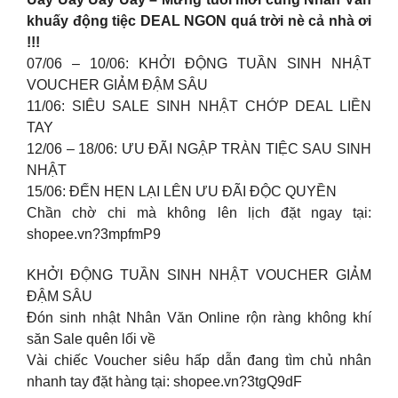
khuấy động tiệc DEAL NGON quá trời nè cả nhà ơi
!!!
07/06 – 10/06: KHỞI ĐỘNG TUẦN SINH NHẬT
VOUCHER GIẢM ĐẬM SÂU
11/06: SIÊU SALE SINH NHẬT CHỚP DEAL LIỀN
TAY
12/06 – 18/06: ƯU ĐÃI NGẬP TRÀN TIỆC SAU SINH
NHẬT
15/06: ĐẾN HẸN LẠI LÊN ƯU ĐÃI ĐỘC QUYỀN
Chần chờ chi mà không lên lịch đặt ngay tại:
shopee.vn?3mpfmP9
KHỞI ĐỘNG TUẦN SINH NHẬT VOUCHER GIẢM
ĐẬM SÂU
Đón sinh nhật Nhân Văn Online rộn ràng không khí
săn Sale quên lối về
Vài chiếc Voucher siêu hấp dẫn đang tìm chủ nhân
nhanh tay đặt hàng tại: shopee.vn?3tgQ9dF