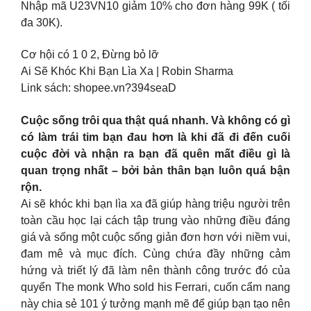
Nhập mã U23VN10 giảm 10% cho đơn hàng 99K ( tối
đa 30K).
Cơ hội có 1 0 2, Đừng bỏ lỡ
Ai Sẽ Khóc Khi Bạn Lìa Xa | Robin Sharma
Link sách: shopee.vn?394seaD
Cuộc sống trôi qua thật quá nhanh. Và không có gì
có làm trái tim bạn đau hơn là khi đã đi đến cuối
cuộc đời và nhận ra bạn đã quên mất điều gì là
quan trọng nhất – bởi bản thân bạn luôn quá bận
rộn.
Ai sẽ khóc khi bạn lìa xa đã giúp hàng triệu người trên
toàn cầu học lại cách tập trung vào những điều đáng
giá và sống một cuộc sống giản đơn hơn với niềm vui,
đam mê và mục đích. Cùng chứa đầy những cảm
hứng và triết lý đã làm nên thành công trước đó của
quyển The monk Who sold his Ferrari, cuốn cẩm nang
này chia sẻ 101 ý tưởng mạnh mẽ để giúp bạn tạo nên