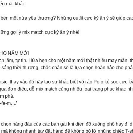
yến mãi khác
bên một nửa yêu thương? Những outfit cực kỳ ăn ý sẽ giúp các 
ng gợi ý mix match cực kỳ ăn ý nhé!
M CHO NĂM MỚI
h lãm, tự tin. Hứa hẹn cho một năm mới thật nhiều may mắn, th
ơi sáng thời thượng, chắc chắn sẽ là lựa chọn hoàn hảo cho p
ic, thay vào đó hãy tạo sự khác biệt với áo Polo kẻ sọc cực kỳ
uá đơn điệu, dễ mix match cùng nhiều loại trang phục khác n
ám phá.
-fe-m…/
 chọn hàng đầu của các bạn gái khi diện đồ xuống phố hay đi d
mà không nhanh tay đặt hàng để không bỏ lỡ những chiếc T-sh