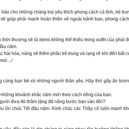
 hảo cho những chàng trai yêu thích phong cách cá tính, trẻ tru
 sẽ giúp phái mạnh hoàn thiện vẻ ngoài bảnh bao, phong cách
thời thượng sẽ là items không thể thiếu trong outfit của phái
 đầu năm.
ắc hài hòa, nàng sẽ thêm phần trẻ trung và rạng rỡ khi đến bất c
vest…/
ùng cùng bạn bè và những người thân yêu. Hãy thử gây ấn tư
g những khoảnh khắc năm mới theo cách riêng của bạn.
người đưa đò thầm lặng đã nâng bước bạn vào đời?
 lời chúc Tết đầu năm. Kính chúc các Thầy cô luôn mạnh khoẻ