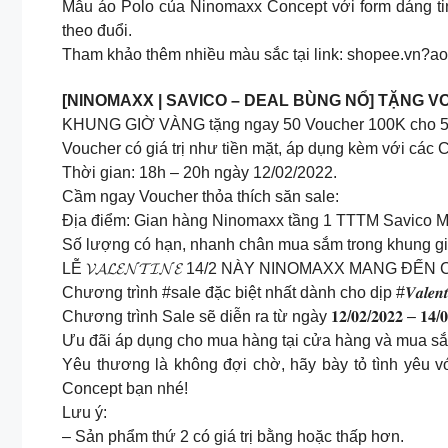
Mẫu áo Polo của Ninomaxx Concept với form dáng tin
theo đuổi.
Tham khảo thêm nhiều màu sắc tại link: shopee.vn?a
[NINOMAXX | SAVICO – DEAL BÙNG NỔ] TẶNG V
KHUNG GIỜ VÀNG tặng ngay 50 Voucher 100K cho 
Voucher có giá trị như tiền mặt, áp dụng kèm với các
Thời gian: 18h – 20h ngày 12/02/2022.
Cầm ngay Voucher thỏa thích săn sale:
Địa điểm: Gian hàng Ninomaxx tầng 1 TTTM Savico 
Số lượng có hạn, nhanh chân mua sắm trong khung gi
LỄ 𝓥𝓐𝓛𝓔𝓝𝓣𝓘𝓝𝓔 14/2 NÀY NINOMAXX MANG Đ
Chương trình #sale đặc biệt nhất dành cho dịp #𝑽𝒂𝒍𝒆𝒏𝒕
Chương trình Sale sẽ diễn ra từ ngày 𝟏𝟐/𝟎𝟐/𝟐𝟎𝟐𝟐 – 𝟏𝟒/𝟎𝟐/
Ưu đãi áp dụng cho mua hàng tại cửa hàng và mua sắ
Yêu thương là không đợi chờ, hãy bày tỏ tình yêu 
Concept bạn nhé!
Lưu ý:
– Sản phẩm thứ 2 có giá trị bằng hoặc thấp hơn.