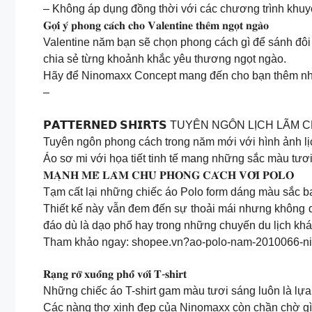
– Không áp dụng đồng thời với các chương trình khu
𝐆𝐨̛̣𝐢 𝐲́ 𝐩𝐡𝐨𝐧𝐠 𝐜𝐚́𝐜𝐡 𝐜𝐡𝐨 𝐕𝐚𝐥𝐞𝐧𝐭𝐢𝐧𝐞 𝐭𝐡𝐞̂𝐦 𝐧𝐠𝐨̣𝐭 𝐧𝐠𝐚̀𝐨
Valentine năm bạn sẽ chọn phong cách gì để sánh đôi 
chia sẻ từng khoảnh khắc yêu thương ngọt ngào.
Hãy để Ninomaxx Concept mang đến cho bạn thêm nhữ
–
𝗣𝗔𝗧𝗧𝗘𝗥𝗡𝗘𝗗 𝗦𝗛𝗜𝗥𝗧𝗦 TUYÊN NGÔN LỊCH LÃ
Tuyên ngôn phong cách trong năm mới với hình ảnh lịc
Áo sơ mi với họa tiết tinh tế mang những sắc màu tư
𝐌𝐀̣𝐍𝐇 𝐌𝐄̃ 𝐋𝐀̀𝐌 𝐂𝐇𝐔̉ 𝐏𝐇𝐎𝐍𝐆 𝐂𝐀́𝐂𝐇 𝐕𝐎̛́𝐈 𝐏𝐎𝐋𝐎
Tạm cất lại những chiếc áo Polo form dáng màu sắc bas
Thiết kế này vẫn đem đến sự thoải mái nhưng không q
đáo dù là dạo phố hay trong những chuyến du lịch kh
Tham khảo ngay: shopee.vn?ao-polo-nam-2010066-ni
𝐑𝐚̣𝐧𝐠 𝐫𝐨̛̃ 𝐱𝐮𝐨̂́𝐧𝐠 𝐩𝐡𝐨̂́ 𝐯𝐨̛́𝐢 𝐓-𝐬𝐡𝐢𝐫𝐭
Những chiếc áo T-shirt gam màu tươi sáng luôn là lựa
Các nàng thơ xinh đẹp của Ninomaxx còn chần chờ gì 