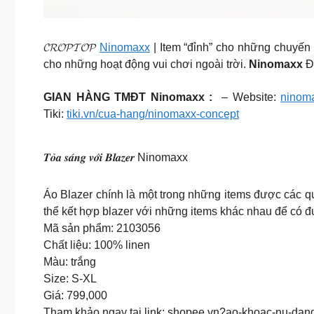
𝓒𝓡𝓞𝓟𝓣𝓞𝓟
Ninomaxx
| Item “đỉnh” cho những chuyến d
cho những hoạt động vui chơi ngoài trời.
Ninomaxx
Đ
GIAN HÀNG TMĐT Ninomaxx :
– Website:
ninom
Tiki:
tiki.vn/cua-hang/ninomaxx-concept
𝑻𝒐̉𝒂 𝒔𝒂́𝒏𝒈 𝒗𝒐̛́𝒊 𝑩𝒍𝒂𝒛𝒆𝒓 Ninomaxx
Áo Blazer chính là một trong những items được các qu
thể kết hợp blazer với những items khác nhau để có đ
Mã sản phẩm: 2103056
Chất liệu: 100% linen
Màu: trắng
Size: S-XL
Giá: 799,000
Tham khảo ngay tại link: shopee.vn?ao-khoac-nu-dan