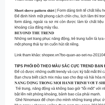
𝐒𝐡𝐨𝐫𝐭 𝐬𝐥𝐞𝐞𝐯𝐞 𝐩𝐚𝐭𝐭𝐞𝐫𝐧 𝐬𝐡𝐢𝐫𝐭 | Form dáng tinh tế chất li
Để định hình một phong cách chỉn chu, lịch lãm thì tr
form dáng, ngoài ra sơ mi còn được làm từ chất liệ
khoáng của đấng mày râu.
𝐁𝐄𝐘𝐎𝐍𝐃 𝐓𝐇𝐄 𝐓𝐑𝐄𝐍𝐃
Những set trang phục năng động, trẻ trung luôn là lự
một phong thái tự tin cuốn hút rất riêng.
Link tham khảo: shopee.vn?bo-quan-ao-set-nu-20110
TIPS PHỐI ĐỒ THEO MÀU SẮC CỰC TREND BẠN 
Để có được những outfit trendy và cực kỳ bắt mắt thì 
Bạn chưa biết cách mix màu sao cho đẹp và hài hòa nh
𝐍𝐀̆𝐍𝐆 Đ𝐎̣̂𝐍𝐆 𝐓𝐑𝐎𝐍𝐆 𝐌𝐎̣𝐈 𝐇𝐀̀𝐍𝐇 𝐓𝐑𝐈̀𝐍𝐇 𝐕𝐎̛́𝐈 𝐓-𝐒𝐇
️ Trẻ trung, năng động và không bao giờ “lỗi mốt” với
bật lên nét phóng khoáng, bảnh bao của phái mạnh.
️ Ghé Ninomaxx để chọn cho mình những trang phục ứng