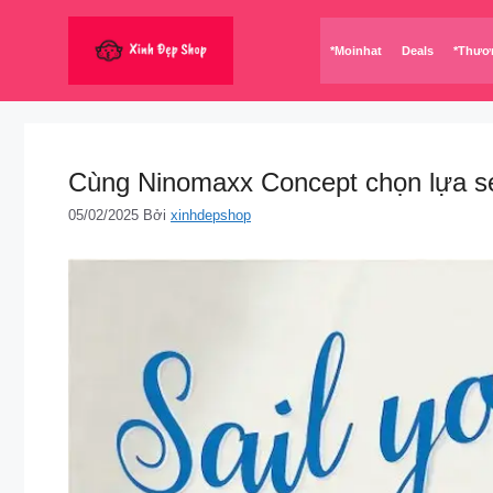
Chuyển
đến
*Moinhat
Deals
*Thươ
nội
dung
Cùng Ninomaxx Concept chọn lựa set
05/02/2025
Bởi
xinhdepshop