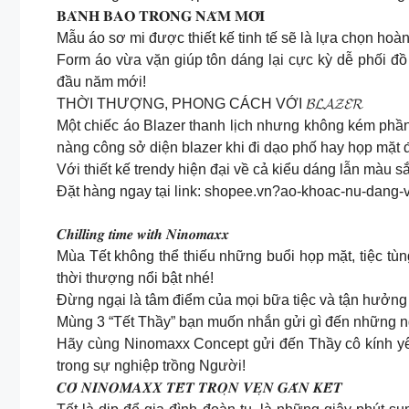
𝐁𝐀̉𝐍𝐇 𝐁𝐀𝐎 𝐓𝐑𝐎𝐍𝐆 𝐍𝐀̆𝐌 𝐌𝐎̛́𝐈
Mẫu áo sơ mi được thiết kế tinh tế sẽ là lựa chọn hoàn
Form áo vừa vặn giúp tôn dáng lại cực kỳ dễ phối đồ
đầu năm mới!
THỜI THƯỢNG, PHONG CÁCH VỚI 𝓑𝓛𝓐𝓩𝓔𝓡
Một chiếc áo Blazer thanh lịch nhưng không kém phần 
nàng công sở diện blazer khi đi dạo phố hay họp mặt
Với thiết kế trendy hiện đại về cả kiểu dáng lẫn màu s
Đặt hàng ngay tại link: shopee.vn?ao-khoac-nu-dang-
𝑪𝒉𝒊𝒍𝒍𝒊𝒏𝒈 𝒕𝒊𝒎𝒆 𝒘𝒊𝒕𝒉 𝑵𝒊𝒏𝒐𝒎𝒂𝒙𝒙
Mùa Tết không thể thiếu những buổi họp mặt, tiệc t
thời thượng nổi bật nhé!
Đừng ngại là tâm điểm của mọi bữa tiệc và tận hưởn
Mùng 3 “Tết Thầy” bạn muốn nhắn gửi gì đến những 
Hãy cùng Ninomaxx Concept gửi đến Thầy cô kính yêu
trong sự nghiệp trồng Người!
𝑪𝑶́ 𝑵𝑰𝑵𝑶𝑴𝑨𝑿𝑿 𝑻𝑬̂́𝑻 𝑻𝑹𝑶̣𝑵 𝑽𝑬̣𝑵 𝑮𝑨̆́𝑵 𝑲𝑬̂́𝑻