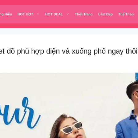
ng Hiệu
HOT HOT
HOT DEAL
Thời Trang
Làm Đẹp
Thể Thao
 đồ phù hợp diện và xuống phố ngay thôi