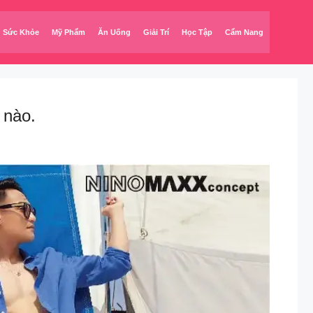
Sức Khỏe
Mỹ Phẩm
Ăn Uống
Giải Trí
Học Tập
Cẩm Nang
 nào.