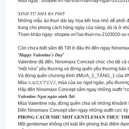
Mua ngay : shopee.vn?ao-thun-nam-tay-ngan-201201
𝑋𝐼𝑁𝐻 𝑇𝑈̛̀ 𝑁𝐻𝐴̀ 𝑅𝐴 𝑃𝐻𝑂̂́
Những mẫu áo thun dài tay họa tiết hoa nhỏ dễ phối đ
trung cho phong cách hàng ngày của nàng, dù là ở nhà,
Tham khảo ngay: shopee.vn?ao-thun-nu-2103020-ss
Còn chưa biết sắm đồ Tết ở đâu thì đến ngay Ninoma
“𝑯𝒂𝒑𝒑𝒚 𝑽𝒂𝒍𝒆𝒏𝒕𝒊𝒏𝒆’𝒔 𝑫𝒂𝒚”
Valentine đã đến, Ninomaxx Concept chúc cho tất cả 
“một nửa” yêu thương và đừng quên yêu thương bản t
Và đừng quên chương trình #MUA_1_TẶNG_1 của #Ni
Mùa 𝓥𝓐𝓛𝓔𝓝𝓣𝓘𝓝𝓔, mùa của sự ngọt ngào, yêu thươ
Hãy đến Ninomaxx Concept sắm ngay những outfit “co
𝑽𝒂𝒍𝒆𝒏𝒕𝒊𝒏𝒆 𝑵𝒈𝒐̣𝒕 𝒏𝒈𝒂̀𝒐 𝒔𝒂́𝒏𝒉 đ𝒐̂𝒊
Mùa Valentine này, đừng quên chia sẻ những khoảnh k
Đến Ninomaxx Concept sắm ngay những outfit cực kỳ th
𝐏𝐇𝐎𝐍𝐆 𝐂𝐀́𝐂𝐇 𝐍𝐇𝐔̛ 𝐌𝐎̣̂𝐓 𝐆𝐄𝐍𝐓𝐋𝐄𝐌𝐀𝐍 𝐓𝐇𝐔̛̣𝐂 𝐓𝐇𝐔̣
Một gentleman không chỉ toát lên phong thái điềm đạm