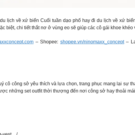
u lịch về xứ biển Cuối tuần dạo phố hay đi du lịch về xứ biển,
ặc biệt, chi tiết thắt nơ ở vùng eo sẽ giúp các cô gái khoe khéo
axxconcept.com
– Shopee:
shopee.vn/ninomaxx_concept
– L
ý cô công sở yêu thích và lựa chọn, trang phục mang lại sự tha
ược những set outfit thời thượng đến nơi công sở hay thoải má
g-vest…/