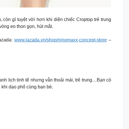
 còn gì tuyệt vời hơn khi diện chiếc Croptop trẻ trung
 vòng eo thon gọn, hút mắt.
azada:
www.lazada.vn/shop/ninomaxx-concept-store
–
nh lịch tinh tế nhưng vẫn thoải mái, trẻ trung…Bạn có
i khi dạo phố cùng bạn bè.