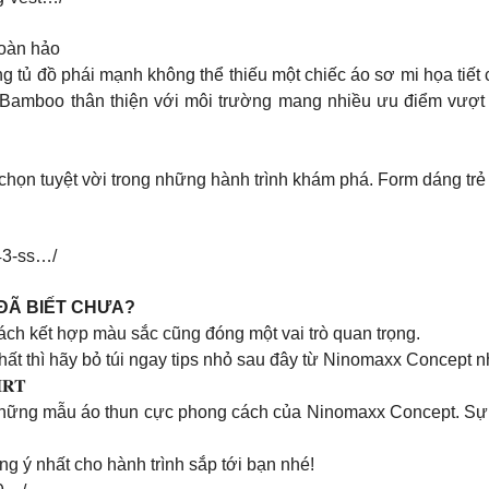
ệu hoàn hảo
ong tủ đồ phái mạnh không thể thiếu một chiếc áo sơ mi họa ti
u Bamboo thân thiện với môi trường mang nhiều ưu điểm vượt 
a chọn tuyệt vời trong những hành trình khám phá. Form dáng 
43-ss…/
ĐÃ BIẾT CHƯA?
cách kết hợp màu sắc cũng đóng một vai trò quan trọng.
ất thì hãy bỏ túi ngay tips nhỏ sau đây từ Ninomaxx Concept n
𝐑𝐓
 những mẫu áo thun cực phong cách của Ninomaxx Concept. Sự ti
 ý nhất cho hành trình sắp tới bạn nhé!