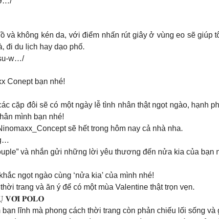
9…/
ồ và không kén da, với điểm nhấn rút giây ở vùng eo sẽ giúp 
 đi du lịch hay dạo phố.
-su-w…/
xx Conept bạn nhé!
các cặp đôi sẽ có một ngày lễ tình nhân thật ngọt ngào, hạnh 
hân mình bạn nhé!
nomaxx_Concept sẽ hết trong hôm nay cả nhà nha.
ng…
uple” và nhắn gửi những lời yêu thương đến nửa kia của bạn 
hắc ngọt ngào cùng ‘nửa kia’ của mình nhé!
ời trang và ăn ý để có một mùa Valentine thật trọn vẹn.
 𝐕𝐎̛́𝐈 𝐏𝐎𝐋𝐎
 bạn lĩnh mà phong cách thời trang còn phản chiếu lối sống và