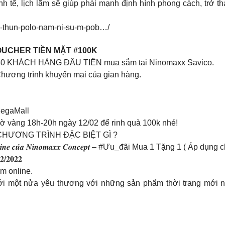
h tế, lịch lãm sẽ giúp phái mạnh định hình phong cách, trở
o-thun-polo-nam-ni-su-m-pob…/
OUCHER TIỀN MẶT #100K
50 KHÁCH HÀNG ĐẦU TIÊN mua sắm tại Ninomaxx Savico.
 Chương trình khuyến mại của gian hàng.
MegaMall
ờ vàng 18h-20h ngày 12/02 để rinh quà 100k nhé!
ẾN CHƯƠNG TRÌNH ĐẶC BIỆT GÌ ?
𝒏𝒆 𝒄𝒖̉𝒂 𝑵𝒊𝒏𝒐𝒎𝒂𝒙𝒙 𝑪𝒐𝒏𝒄𝒆𝒑𝒕 – #Ưu_đãi Mua 1 Tặng 1 ( 
𝟐𝟎𝟐𝟐
m online.
với một nửa yêu thương với những sản phẩm thời trang mới