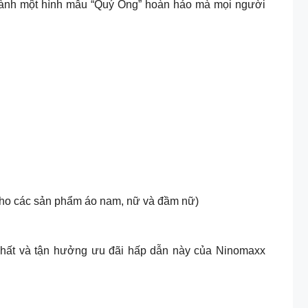
 thành một hình mẫu “Quý Ông” hoàn hảo mà mọi người
Áp dụng cho các sản phẩm áo nam, nữ và đầm nữ)
 nhất và tận hưởng ưu đãi hấp dẫn này của Ninomaxx