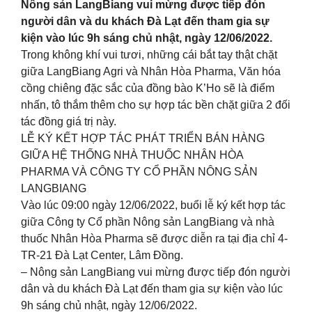
Nông sản LangBiang vui mừng được tiếp đón
người dân và du khách Đà Lạt đến tham gia sự
kiện vào lúc 9h sáng chủ nhật, ngày 12/06/2022.
Trong không khí vui tươi, những cái bắt tay thật chặt
giữa LangBiang Agri và Nhân Hòa Pharma, Văn hóa
cồng chiêng đặc sắc của đồng bào K’Ho sẽ là điểm
nhấn, tô thắm thêm cho sự hợp tác bền chặt giữa 2 đối
tác đồng giá trị này.
LỄ KÝ KẾT HỢP TÁC PHÁT TRIỂN BÁN HÀNG
GIỮA HỆ THỐNG NHÀ THUỐC NHÂN HÒA
PHARMA VÀ CÔNG TY CỔ PHẦN NÔNG SẢN
LANGBIANG
Vào lúc 09:00 ngày 12/06/2022, buổi lễ ký kết hợp tác
giữa Công ty Cổ phần Nông sản LangBiang và nhà
thuốc Nhân Hòa Pharma sẽ được diễn ra tại địa chỉ 4-
TR-21 Đà Lạt Center, Lâm Đồng.
– Nông sản LangBiang vui mừng được tiếp đón người
dân và du khách Đà Lạt đến tham gia sự kiện vào lúc
9h sáng chủ nhật, ngày 12/06/2022.