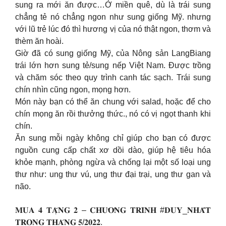
sung ra mới ăn được…Ở miền quê, dù là trái sung
chẳng tẻ nó chẳng ngon như sung giống Mỹ. nhưng
với lũ trẻ lúc đó thì hương vị của nó thật ngon, thơm và
thèm ăn hoài.
Giờ đã có sung giống Mỹ, của Nông sản LangBiang
trái lớn hơn sung tẻ/sung nếp Việt Nam. Được trồng
và chăm sóc theo quy trình canh tác sạch. Trái sung
chín nhìn cũng ngon, mọng hơn.
Món này bạn có thể ăn chung với salad, hoặc để cho
chín mọng ăn rồi thưởng thức., nó có vị ngọt thanh khi
chín.
Ăn sung mỗi ngày không chỉ giúp cho bạn có được
nguồn cung cấp chất xơ dồi dào, giúp hệ tiêu hóa
khỏe mạnh, phòng ngừa và chống lại một số loại ung
thư như: ung thư vú, ung thư đại trại, ung thư gan và
não.
𝐌𝐔𝐀 𝟒 𝐓𝐀̣̆𝐍𝐆 𝟐 – 𝐂𝐇𝐔̛𝐎̛𝐍𝐆 𝐓𝐑𝐈̀𝐍𝐇 #𝐃𝐔𝐘_𝐍𝐇𝐀̂́𝐓
𝐓𝐑𝐎𝐍𝐆 𝐓𝐇𝐀́𝐍𝐆 𝟓/𝟐𝟎𝟐𝟐.