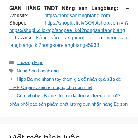
GIAN HÀNG TMĐT Nông sản Langbiang:
–
Website:
https://nongsanlangbiang.com
–
Shopee:
https://shopii.click/GO/fptshop.com.vn?
https://shopii.click/go/shopee_kol?nongsanlangbiang
– Lazada:
Nông sản Langbiang
– Tiki:
nong-san-
langbiang/tiki?nong-san-langbiang-i5933
Danh
Thương Hiệu
mục
Thẻ
Nông Sản Langbiang
Hipp Ba mẹ nhanh tay tham gia để nhận quà sữa dê
HiPP Organic siêu êm bụng cho con nhé!
Comfybaby 4Babies tự hào là đơn vị được chọn để
phân phối các sản phẩm chất lượng của nhãn hàng Edison
Viết một bình luận