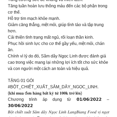
Tăng tuần hoàn lưu thông máu đến các bộ phận trong
cơ thể.
Hỗ trợ tim mạch khỏe mạnh.
Giảm căng thẳng, mệt mỏi, giúp tỉnh táo và tập trung
hơn.
Cải thiện tình trạng mất ngủ, rối loạn thần kinh.
Phục hồi sinh lực cho cơ thể gầy yếu, mệt mỏi, chán
ăn.
Chính vì lý do đó, Sâm dây Ngọc Linh được đánh giá
cao trong việc mang lại những lợi ích tốt cho sức khỏe
và con người một cách an toàn và hiệu quả.
TẶNG 01 GÓI
#BỘT_CHIẾT_XUẤT_SÂM_DÂY_NGỌC_LINH.
(𝐤𝐡𝐢 𝐦𝐮𝐚 đ𝐨̛𝐧 𝐡𝐚̀𝐧𝐠 𝐛𝐚̂́𝐭 𝐤𝐲̀ 𝐭𝐮̛̀ 𝟏𝟎𝟎𝐤 𝐭𝐫𝐨̛̉ 𝐥𝐞̂𝐧)
Chương trình áp dụng từ 𝟬𝟭/𝟬𝟲/𝟮𝟬𝟮𝟮 –
𝟯𝟬/𝟬𝟲/𝟮𝟬𝟮𝟮
𝐵𝑜̣̂𝑡 𝑐ℎ𝑖𝑒̂́𝑡 𝑥𝑢𝑎̂́𝑡 𝑆𝑎̂𝑚 𝑑𝑎̂𝑦 𝑁𝑔𝑜̣𝑐 𝐿𝑖𝑛ℎ 𝐿𝑎𝑛𝑔𝐵𝑖𝑎𝑛𝑔 𝐹𝑜𝑜𝑑 𝑣𝑖̣ 𝑛𝑔𝑜̣𝑡