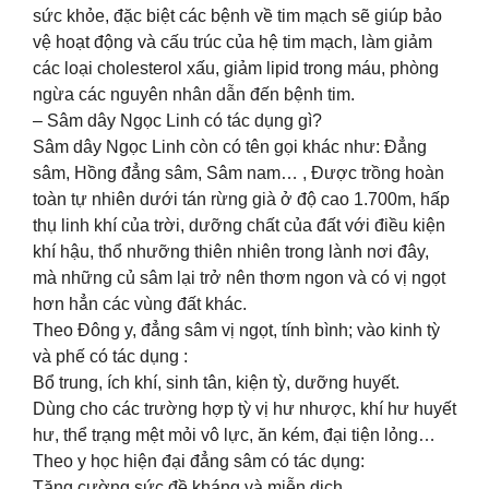
sức khỏe, đặc biệt các bệnh về tim mạch sẽ giúp bảo
vệ hoạt động và cấu trúc của hệ tim mạch, làm giảm
các loại cholesterol xấu, giảm lipid trong máu, phòng
ngừa các nguyên nhân dẫn đến bệnh tim.
– Sâm dây Ngọc Linh có tác dụng gì?
Sâm dây Ngọc Linh còn có tên gọi khác như: Đẳng
sâm, Hồng đẳng sâm, Sâm nam… , Được trồng hoàn
toàn tự nhiên dưới tán rừng già ở độ cao 1.700m, hấp
thụ linh khí của trời, dưỡng chất của đất với điều kiện
khí hậu, thổ nhưỡng thiên nhiên trong lành nơi đây,
mà những củ sâm lại trở nên thơm ngon và có vị ngọt
hơn hẳn các vùng đất khác.
Theo Đông y, đẳng sâm vị ngọt, tính bình; vào kinh tỳ
và phế có tác dụng :
Bổ trung, ích khí, sinh tân, kiện tỳ, dưỡng huyết.
Dùng cho các trường hợp tỳ vị hư nhược, khí hư huyết
hư, thể trạng mệt mỏi vô lực, ăn kém, đại tiện lỏng…
Theo y học hiện đại đẳng sâm có tác dụng:
Tăng cường sức đề kháng và miễn dịch.