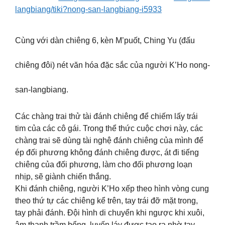
langbiang/tiki?nong-san-langbiang-i5933
Cùng với dàn chiêng 6, kèn M’puốt, Ching Yu (đấu
chiêng đôi) nét văn hóa đặc sắc của người K’Ho nong-
san-langbiang.
Các chàng trai thử tài đánh chiêng để chiếm lấy trái
tim của các cô gái. Trong thể thức cuộc chơi này, các
chàng trai sẽ dùng tài nghệ đánh chiêng của mình để
ép đối phương không đánh chiêng được, át đi tiếng
chiêng của đối phương, làm cho đối phương loạn
nhịp, sẽ giành chiến thắng.
Khi đánh chiêng, người K’Ho xếp theo hình vòng cung
theo thứ tự các chiêng kể trên, tay trái đỡ mặt trong,
tay phải đánh. Đội hình di chuyển khi ngược khi xuôi,
âm thanh trầm bổng, luyến láy được tạo ra nhờ tay