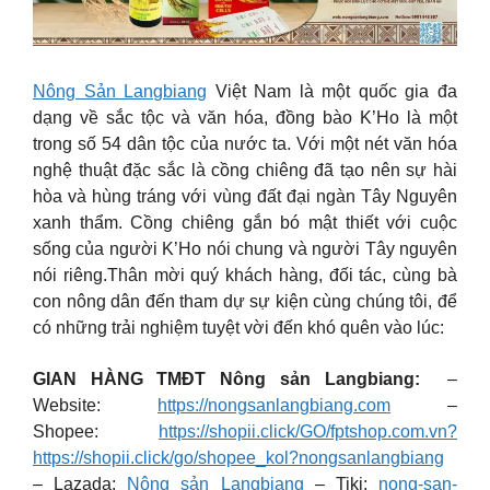
Nông Sản Langbiang
Việt Nam là một quốc gia đa
dạng về sắc tộc và văn hóa, đồng bào K’Ho là một
trong số 54 dân tộc của nước ta. Với một nét văn hóa
nghệ thuật đặc sắc là cồng chiêng đã tạo nên sự hài
hòa và hùng tráng với vùng đất đại ngàn Tây Nguyên
xanh thẩm. Cồng chiêng gắn bó mật thiết với cuộc
sống của người K’Ho nói chung và người Tây nguyên
nói riêng.Thân mời quý khách hàng, đối tác, cùng bà
con nông dân đến tham dự sự kiện cùng chúng tôi, để
có những trải nghiệm tuyệt vời đến khó quên vào lúc:
GIAN HÀNG TMĐT Nông sản Langbiang:
–
Website:
https://nongsanlangbiang.com
–
Shopee:
https://shopii.click/GO/fptshop.com.vn?
https://shopii.click/go/shopee_kol?nongsanlangbiang
– Lazada:
Nông sản Langbiang
– Tiki:
nong-san-