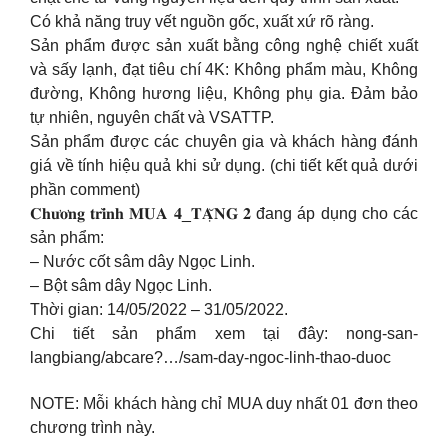
Có khả năng truy vết nguồn gốc, xuất xứ rõ ràng.
Sản phẩm được sản xuất bằng công nghệ chiết xuất
và sấy lạnh, đạt tiêu chí 4K: Không phẩm màu, Không
đường, Không hương liệu, Không phụ gia. Đảm bảo
tự nhiên, nguyên chất và VSATTP.
Sản phẩm được các chuyên gia và khách hàng đánh
giá về tính hiệu quả khi sử dụng. (chi tiết kết quả dưới
phần comment)
𝐂𝐡𝐮̛𝐨̛𝐧𝐠 𝐭𝐫𝐢̀𝐧𝐡 𝐌𝐔𝐀 𝟒_𝐓𝐀̣̆𝐍𝐆 𝟐 đang áp dụng cho các
sản phẩm:
– Nước cốt sâm dây Ngọc Linh.
– Bột sâm dây Ngọc Linh.
Thời gian: 14/05/2022 – 31/05/2022.
Chi tiết sản phẩm xem tại đây: nong-san-
langbiang/abcare?…/sam-day-ngoc-linh-thao-duoc
NOTE: Mỗi khách hàng chỉ MUA duy nhất 01 đơn theo
chương trình này.