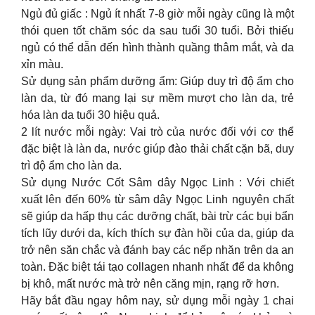
Ngủ đủ giấc : Ngủ ít nhất 7-8 giờ mỗi ngày cũng là một
thói quen tốt chăm sóc da sau tuổi 30 tuổi. Bởi thiếu
ngủ có thể dẫn đến hình thành quầng thâm mắt, và da
xỉn màu.
Sử dụng sản phẩm dưỡng ẩm: Giúp duy trì độ ẩm cho
làn da, từ đó mang lại sự mềm mượt cho làn da, trẻ
hóa làn da tuổi 30 hiệu quả.
2 lít nước mỗi ngày: Vai trò của nước đối với cơ thể
đặc biệt là làn da, nước giúp đào thải chất cặn bã, duy
trì độ ẩm cho làn da.
Sử dụng Nước Cốt Sâm dây Ngọc Linh : Với chiết
xuất lên đến 60% từ sâm dây Ngọc Linh nguyên chất
sẽ giúp da hấp thụ các dưỡng chất, bài trừ các bụi bẩn
tích lũy dưới da, kích thích sự đàn hồi của da, giúp da
trở nên săn chắc và đánh bay các nếp nhăn trên da an
toàn. Đặc biệt tái tạo collagen nhanh nhất để da không
bị khô, mất nước mà trở nên căng mịn, rạng rỡ hơn.
Hãy bắt đầu ngay hôm nay, sử dụng mỗi ngày 1 chai