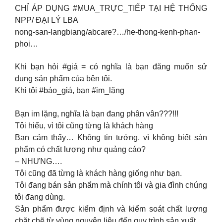
CHỈ ÁP DỤNG #MUA_TRỰC_TIẾP TẠI HỆ THỐNG
NPP/ ĐẠI LÝ LBA
nong-san-langbiang/abcare?…/he-thong-kenh-phan-
phoi…
Khi bạn hỏi #giá = có nghĩa là bạn đăng muốn sử
dụng sản phẩm của bên tôi.
Khi tôi #báo_giá, bạn #im_lặng
Bạn im lặng, nghĩa là bạn đang phân vân???!!!
Tôi hiểu, vì tôi cũng từng là khách hàng
Bạn cảm thấy… Không tin tưởng, vì không biết sản
phẩm có chất lượng như quảng cáo?
– NHƯNG….
Tôi cũng đã từng là khách hàng giống như bạn.
Tôi đang bán sản phẩm mà chính tôi và gia đình chúng
tôi đang dùng.
Sản phẩm được kiểm định và kiểm soát chất lượng
chặt chẽ từ vùng nguyên liệu đến quy trình sản xuất.