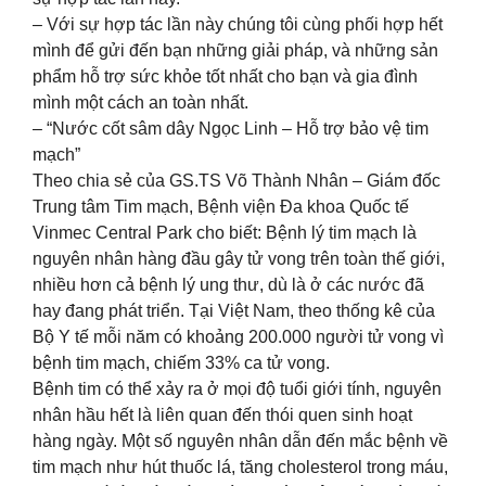
– Với sự hợp tác lần này chúng tôi cùng phối hợp hết
mình để gửi đến bạn những giải pháp, và những sản
phẩm hỗ trợ sức khỏe tốt nhất cho bạn và gia đình
mình một cách an toàn nhất.
– “Nước cốt sâm dây Ngọc Linh – Hỗ trợ bảo vệ tim
mạch”
Theo chia sẻ của GS.TS Võ Thành Nhân – Giám đốc
Trung tâm Tim mạch, Bệnh viện Đa khoa Quốc tế
Vinmec Central Park cho biết: Bệnh lý tim mạch là
nguyên nhân hàng đầu gây tử vong trên toàn thế giới,
nhiều hơn cả bệnh lý ung thư, dù là ở các nước đã
hay đang phát triển. Tại Việt Nam, theo thống kê của
Bộ Y tế mỗi năm có khoảng 200.000 người tử vong vì
bệnh tim mạch, chiếm 33% ca tử vong.
Bệnh tim có thể xảy ra ở mọi độ tuổi giới tính, nguyên
nhân hầu hết là liên quan đến thói quen sinh hoạt
hàng ngày. Một số nguyên nhân dẫn đến mắc bệnh về
tim mạch như hút thuốc lá, tăng cholesterol trong máu,