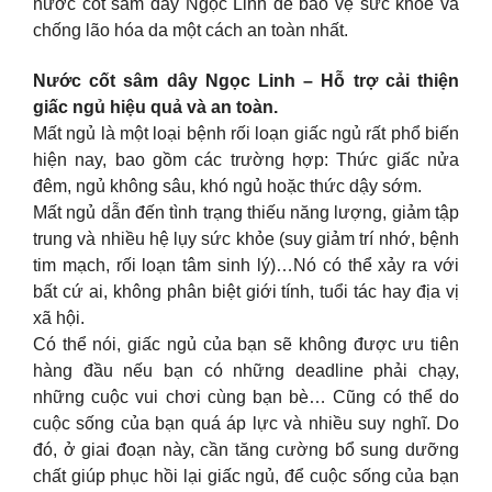
nước cốt sâm dây Ngọc Linh để bảo vệ sức khỏe và
chống lão hóa da một cách an toàn nhất.
Nước cốt sâm dây Ngọc Linh – Hỗ trợ cải thiện
giấc ngủ hiệu quả và an toàn.
Mất ngủ là một loại bệnh rối loạn giấc ngủ rất phổ biến
hiện nay, bao gồm các trường hợp: Thức giấc nửa
đêm, ngủ không sâu, khó ngủ hoặc thức dậy sớm.
Mất ngủ dẫn đến tình trạng thiếu năng lượng, giảm tập
trung và nhiều hệ lụy sức khỏe (suy giảm trí nhớ, bệnh
tim mạch, rối loạn tâm sinh lý)…Nó có thể xảy ra với
bất cứ ai, không phân biệt giới tính, tuổi tác hay địa vị
xã hội.
Có thể nói, giấc ngủ của bạn sẽ không được ưu tiên
hàng đầu nếu bạn có những deadline phải chạy,
những cuộc vui chơi cùng bạn bè… Cũng có thể do
cuộc sống của bạn quá áp lực và nhiều suy nghĩ. Do
đó, ở giai đoạn này, cần tăng cường bổ sung dưỡng
chất giúp phục hồi lại giấc ngủ, để cuộc sống của bạn