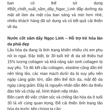
bạn có thể sử dụng
#Bột_chiết_xuất_sâm_dây_Ngọc_Linh đắp dưỡng da
mặt sẽ làm da mặt của bạn sáng và mịn hơn nhé,
nhiều khách hàng đã sử dụng và có kết quả cải thiện
về da.
Nước cốt sâm dây Ngọc Linh – Hỗ trợ trẻ hóa làn
da phái đẹp
Lão hóa da đang là tình trạng khiến nhiều chị em phụ
nữ lo ngại. Đặc biệt, từ 30 tuổi trở đi da sẽ thiếu hụt
15% lượng collagen và khả năng sản sinh collagen bị
suy yếu. Từ đó kết cấu collagen, elastine cũng dần trở
nên lỏng lẻo, các mao mạch dưới da bị suy yếu nên
ngày càng giãn lớn, dẫn đến thể tích da, mật độ da
ngày càng giảm. Đây là nguyên nhân dẫn đến da thiếu
đàn hồi và chảy xệ, hình thành nếp nhăn.
Bên cạnh đó việc chăm sóc và chống lão hóa da ở tuổi
30 là vô cùng quan trọng. Để cải thiện tình trạng lão
hóa da trước tiên chúng ta cần: