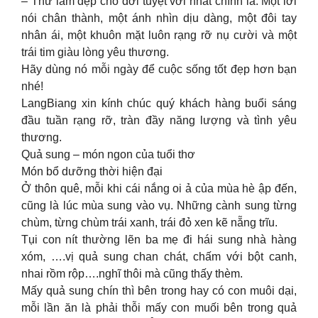
– Thứ làm đẹp cho đời tuyệt vời nhất chính là: Một lời
nói chân thành, một ánh nhìn dịu dàng, một đôi tay
nhân ái, một khuôn mặt luôn rạng rỡ nụ cười và một
trái tim giàu lòng yêu thương.
Hãy dùng nó mỗi ngày để cuộc sống tốt đẹp hơn bạn
nhé!
LangBiang xin kính chúc quý khách hàng buổi sáng
đầu tuần rạng rỡ, tràn đầy năng lượng và tình yêu
thương.
Quả sung – món ngon của tuổi thơ
Món bổ dưỡng thời hiện đại
Ở thôn quê, mỗi khi cái nắng oi ả của mùa hè ập đến,
cũng là lúc mùa sung vào vụ. Những cành sung từng
chùm, từng chùm trái xanh, trái đỏ xen kẽ nẵng trĩu.
Tụi con nít thường lẽn ba mẹ đi hái sung nhà hàng
xóm, ….vị quả sung chan chát, chấm với bột canh,
nhai rồm rộp….nghĩ thôi mà cũng thấy thèm.
Mấy quả sung chín thì bên trong hay có con muôi dại,
mỗi lần ăn là phải thỗi mấy con muối bên trong quả