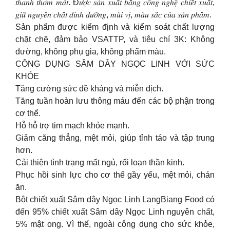
𝑡ℎ𝑎𝑛ℎ 𝑡ℎ𝑜̛𝑚 𝑚𝑎́𝑡. Đ𝑢̛𝑜̛̣𝑐 𝑠𝑎̉𝑛 𝑥𝑢𝑎̂́𝑡 𝑏𝑎̆̀𝑛𝑔 𝑐𝑜̂𝑛𝑔 𝑛𝑔ℎ𝑒̣̂ 𝑐ℎ𝑖𝑒̂́𝑡 𝑥𝑢𝑎̂́𝑡,
𝑔𝑖𝑢̛̃ 𝑛𝑔𝑢𝑦𝑒̂𝑛 𝑐ℎ𝑎̂́𝑡 𝑑𝑖𝑛ℎ 𝑑𝑢̛𝑜̛̃𝑛𝑔, 𝑚𝑢̀𝑖 𝑣𝑖̣, 𝑚𝑎̀𝑢 𝑠𝑎̆́𝑐 𝑐𝑢̉𝑎 𝑠𝑎̉𝑛 𝑝ℎ𝑎̂̉𝑚.
Sản phẩm được kiểm định và kiểm soát chất lượng
chặt chẽ, đảm bảo VSATTP, và tiêu chí 3K: Không
đường, không phụ gia, không phẩm màu.
CÔNG DỤNG SÂM DÂY NGỌC LINH VỚI SỨC
KHỎE
Tăng cường sức đề kháng và miễn dịch.
Tăng tuần hoàn lưu thông máu đến các bộ phận trong
cơ thể.
Hỗ hỗ trợ tim mạch khỏe mạnh.
Giảm căng thẳng, mệt mỏi, giúp tỉnh táo và tập trung
hơn.
Cải thiện tình trạng mất ngủ, rối loạn thần kinh.
Phục hồi sinh lực cho cơ thể gầy yếu, mệt mỏi, chán
ăn.
Bột chiết xuất Sâm dây Ngọc Linh LangBiang Food có
đến 95% chiết xuất Sâm dây Ngọc Linh nguyên chất,
5% mật ong. Vì thế, ngoài công dụng cho sức khỏe,