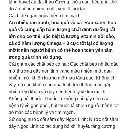
tăng huyết áp đái tháo đường, thừa cân, béo phì, chế
độ ăn uống nhiều muối, yếu tố tuổi tác.
Cách để ngăn ngừa bệnh tim mạch.
Ăn nhiều rau xanh, hoa quả và cá: Rau xanh, hoa
quả và cung cấp hàm lượng chất dinh dưỡng rất
lớn cho cơ thể, đặc biệt là lượng vitamin dồi dào,
cá có hàm lượng 0mega – 3 cực tốt lại có lượng
mỡ ít nên người bệnh có thể hoàn toàn yên tâm
trong quá trình sử dụng.
Cắt giảm các chất béo có hại: Các chất béo nhiều dầu
mỡ thường gây nên tình trạng máu nhiễm mỡ, gan
nhiễm mỡ, khiến lượng mỡ máu tăng cao. Không chỉ
vậy, nó còn khiến cho quá trình lưu thông máu gặp
nhiều khó khăn và gây nên bệnh lý về tim mạch.
Không hút thuốc: Thuốc lá không chỉ gây nên các
bệnh lý về gan phổi, hút thuốc lá khiến người bệnh rất
dễ mắc các bệnh lý về tim mạch.
Sử dụng nước cốt sâm dây Ngọc Linh: Nước cốt sâm
dây Ngọc Linh có tác dụng bổ khí huyết, tăng cường