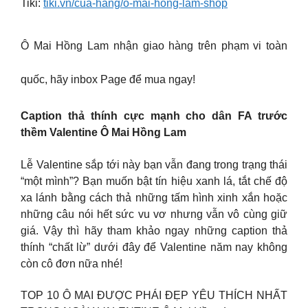
Tiki:
tiki.vn/cua-hang/o-mai-hong-lam-shop
Ô Mai Hồng Lam nhận giao hàng trên phạm vi toàn
quốc, hãy inbox Page để mua ngay!
Caption thả thính cực mạnh cho dân FA trước
thềm Valentine Ô Mai Hồng Lam
Lễ Valentine sắp tới này bạn vẫn đang trong trạng thái
“một mình”? Bạn muốn bật tín hiệu xanh lá, tắt chế độ
xa lánh bằng cách thả những tấm hình xinh xắn hoặc
những câu nói hết sức vu vơ nhưng vẫn vô cùng giữ
giá. Vậy thì hãy tham khảo ngay những caption thả
thính “chất lừ” dưới đây để Valentine năm nay không
còn cô đơn nữa nhé!
TOP 10 Ô MAI ĐƯỢC PHÁI ĐẸP YÊU THÍCH NHẤT