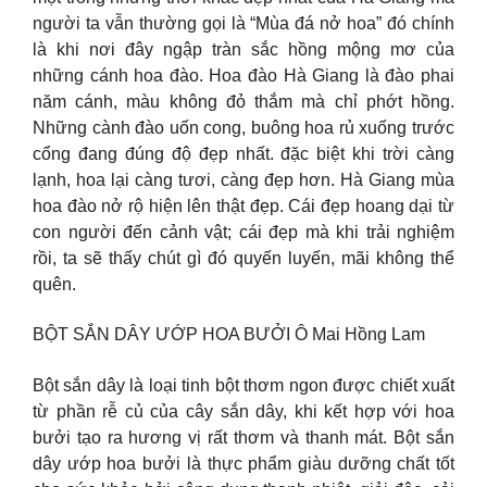
người ta vẫn thường gọi là “Mùa đá nở hoa” đó chính
là khi nơi đây ngập tràn sắc hồng mộng mơ của
những cánh hoa đào. Hoa đào Hà Giang là đào phai
năm cánh, màu không đỏ thắm mà chỉ phớt hồng.
Những cành đào uốn cong, buông hoa rủ xuống trước
cổng đang đúng độ đẹp nhất. đặc biệt khi trời càng
lạnh, hoa lại càng tươi, càng đẹp hơn. Hà Giang mùa
hoa đào nở rộ hiện lên thật đẹp. Cái đẹp hoang dại từ
con người đến cảnh vật; cái đẹp mà khi trải nghiệm
rồi, ta sẽ thấy chút gì đó quyến luyến, mãi không thể
quên.
BỘT SẮN DÂY ƯỚP HOA BƯỞI Ô Mai Hồng Lam
Bột sắn dây là loại tinh bột thơm ngon được chiết xuất
từ phần rễ củ của cây sắn dây, khi kết hợp với hoa
bưởi tạo ra hương vị rất thơm và thanh mát. Bột sắn
dây ướp hoa bưởi là thực phẩm giàu dưỡng chất tốt