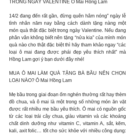
TRONG NGÀY VALENTINE Ô Mai Hồng Lam
14/2 đang đến rất gần, đừng quên hâm nóng” ngày lễ
tình nhân năm nay bằng cách dành tặng nàng một
món quà thật đặc biệt trong ngày Valentine. Nếu đang
phân vân không biết nên tặng “nửa kia” của mình món
quà nào cho thật đặc biệt thì hãy tham khảo ngay “các
loại ô mai đang được phái đẹp yêu thích nhất” mà
Hồng Lam gợi ý bạn dưới đây nhé!
MUA Ô MAI LÀM QUÀ TẶNG BÀ BẦU NÊN CHỌN
LOẠI NÀO? Ô Mai Hồng Lam
Mẹ bầu trong giai đoạn ốm nghén thường rất hay thèm
đồ chua, và ô mai là một trong số những món ăn vặt
được rất nhiều mẹ bầu yêu thích. Ô mai có nguồn gốc
từ các loại trái cây chua, giàu vitamin và các khoáng
chất dinh dưỡng như vitamin C, vitamin A, sắt, kẽm,
kali, axit folic… tốt cho sức khỏe với nhiều công dụng: