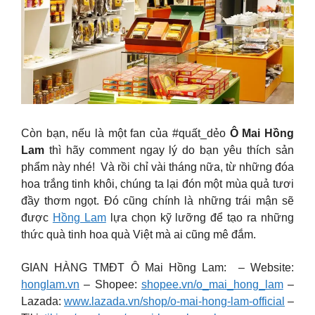
Còn bạn, nếu là một fan của #quất_dẻo
Ô Mai Hồng
Lam
thì hãy comment ngay lý do bạn yêu thích sản
phẩm này nhé! Và rồi chỉ vài tháng nữa, từ những đóa
hoa trắng tinh khôi, chúng ta lại đón một mùa quả tươi
đầy thơm ngọt. Đó cũng chính là những trái mận sẽ
được
Hồng Lam
lựa chọn kỹ lưỡng để tạo ra những
thức quà tinh hoa quà Việt mà ai cũng mê đắm.
GIAN HÀNG TMĐT Ô Mai Hồng Lam: – Website:
honglam.vn
– Shopee:
shopee.vn/o_mai_hong_lam
–
Lazada:
www.lazada.vn/shop/o-mai-hong-lam-official
–