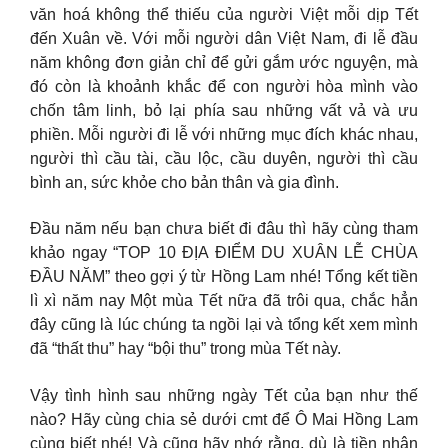
văn hoá không thể thiếu của người Việt mỗi dịp Tết
đến Xuân về. Với mỗi người dân Việt Nam, đi lễ đầu
năm không đơn giản chỉ để gửi gắm ước nguyện, mà
đó còn là khoảnh khắc để con người hòa mình vào
chốn tâm linh, bỏ lại phía sau những vất vả và ưu
phiền. Mỗi người đi lễ với những mục đích khác nhau,
người thì cầu tài, cầu lộc, cầu duyên, người thì cầu
bình an, sức khỏe cho bản thân và gia đình.
Đầu năm nếu bạn chưa biết đi đâu thì hãy cùng tham
khảo ngay “TOP 10 ĐỊA ĐIỂM DU XUÂN LỄ CHÙA
ĐẦU NĂM” theo gợi ý từ Hồng Lam nhé! Tổng kết tiền
lì xì năm nay Một mùa Tết nữa đã trôi qua, chắc hẳn
đây cũng là lúc chúng ta ngồi lại và tổng kết xem mình
đã “thất thu” hay “bội thu” trong mùa Tết này.
Vậy tình hình sau những ngày Tết của bạn như thế
nào? Hãy cùng chia sẻ dưới cmt để Ô Mai Hồng Lam
cùng biết nhé! Và cũng hãy nhớ rằng, dù là tiền nhận