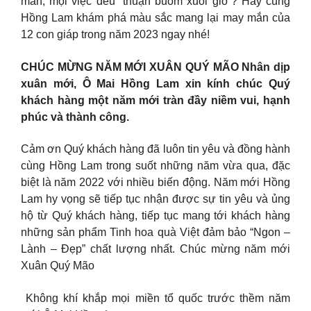
mắn, mọi việc đều “thuận buồm xuôi gió”? Hãy cùng
Hồng Lam khám phá màu sắc mang lại may mắn của
12 con giáp trong năm 2023 ngay nhé!
CHÚC MỪNG NĂM MỚI XUÂN QUÝ MÃO Nhân dịp
xuân mới, Ô Mai Hồng Lam xin kính chúc Quý
khách hàng một năm mới tràn đầy niềm vui, hạnh
phúc và thành công.
Cảm ơn Quý khách hàng đã luôn tin yêu và đồng hành
cùng Hồng Lam trong suốt những năm vừa qua, đặc
biệt là năm 2022 với nhiều biến động. Năm mới Hồng
Lam hy vọng sẽ tiếp tục nhận được sự tin yêu và ủng
hộ từ Quý khách hàng, tiếp tục mang tới khách hàng
những sản phẩm Tinh hoa quà Việt đảm bảo “Ngon –
Lành – Đẹp” chất lượng nhất. Chúc mừng năm mới
Xuân Quý Mão
️ Không khí khắp mọi miền tổ quốc trước thềm năm