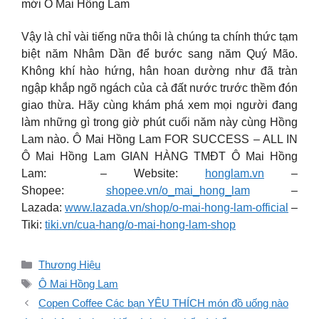
mới ️Ô Mai Hồng Lam
Vậy là chỉ vài tiếng nữa thôi là chúng ta chính thức tạm
biệt năm Nhâm Dần để bước sang năm Quý Mão.
Không khí hào hứng, hân hoan dường như đã tràn
ngập khắp ngõ ngách của cả đất nước trước thềm đón
giao thừa. Hãy cùng khám phá xem mọi người đang
làm những gì trong giờ phút cuối năm này cùng Hồng
Lam nào. Ô Mai Hồng Lam FOR SUCCESS – ALL IN
Ô Mai Hồng Lam GIAN HÀNG TMĐT Ô Mai Hồng
Lam: – Website:
honglam.vn
–
Shopee:
shopee.vn/o_mai_hong_lam
–
Lazada:
www.lazada.vn/shop/o-mai-hong-lam-official
–
Tiki:
tiki.vn/cua-hang/o-mai-hong-lam-shop
Danh
Thương Hiệu
mục
Thẻ
Ô Mai Hồng Lam
Copen Coffee Các bạn YÊU THÍCH món đồ uống nào