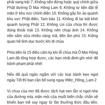
phải sang trái 7. Không nên đứng hoặc quỳ chính giữa
Phật đường Ô Mai Hồng Lam 8. Không tự tiện đặt lễ
mặn ở khu vực chính điện 10. Không gây ồn ào quanh
khu vực Phật điện, Tam bảo 11. Không đi lại bất kính
quanh tượng Phật 12. Không coi của chùa thì được
dùng thoải mái 13. Không nên chụp ảnh 14. Không
nên sắm sửa nhiều vàng mã, tiền âm phủ 15. Kiêng
quan hệ tình dục trước khi đi chùa
Phía trên là 15 điều cấm kỵ khi lễ chùa mà Ô Mai Hồng
Lam đã tổng hợp được, các bạn nhất định ghi nhớ để
tránh phạm phải nhé!
Nếu đã quá ngán ngẩm với các loại bánh kẹo ngọt
ngày Tết thì bạn cần bổ sung ngay #Mơ_Hồng_Lam 2
Vị chua của mơ đã được tách hạt xen lẫn vị ngọt nhẹ
của đường mía, mặn mòi của muối biển chắc chắn sẽ
khiến bạn mê say ngay từ lần thưởng thức đầu tiên.