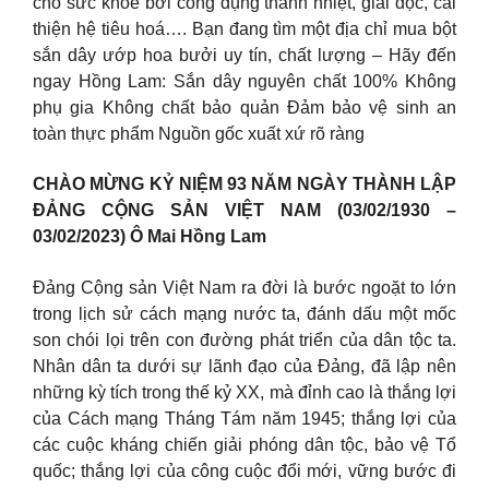
cho sức khỏe bởi công dụng thanh nhiệt, giải độc, cải
thiện hệ tiêu hoá…. Bạn đang tìm một địa chỉ mua bột
sắn dây ướp hoa bưởi uy tín, chất lượng – Hãy đến
ngay Hồng Lam: Sắn dây nguyên chất 100% Không
phụ gia Không chất bảo quản Đảm bảo vệ sinh an
toàn thực phẩm Nguồn gốc xuất xứ rõ ràng
CHÀO MỪNG KỶ NIỆM 93 NĂM NGÀY THÀNH LẬP
ĐẢNG CỘNG SẢN VIỆT NAM (03/02/1930 –
03/02/2023) Ô Mai Hồng Lam
Đảng Cộng sản Việt Nam ra đời là bước ngoặt to lớn
trong lịch sử cách mạng nước ta, đánh dấu một mốc
son chói lọi trên con đường phát triển của dân tộc ta.
Nhân dân ta dưới sự lãnh đạo của Đảng, đã lập nên
những kỳ tích trong thế kỷ XX, mà đỉnh cao là thắng lợi
của Cách mạng Tháng Tám năm 1945; thắng lợi của
các cuộc kháng chiến giải phóng dân tộc, bảo vệ Tổ
quốc; thắng lợi của công cuộc đổi mới, vững bước đi