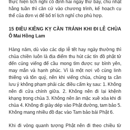
thực hiện lịch nghỉ cố định hai ngày thứ bảy, chủ nhật
hằng tuần thì căn cứ vào chương trình, kế hoạch cụ
thể của đơn vị để bố trí lịch nghỉ cho phù hợp.
15 ĐIỀU KIÊNG KỴ CẦN TRÁNH KHI ĐI LỄ CHÙA
Ô Mai Hồng Lam
Hàng năm, dù vào các dịp lễ tết hay ngày thường thì
chùa chiền luôn là địa điểm thu hút các tín đồ phật tử
đến cúng viếng để cầu mong tìm được sự bình yên,
may mắn và hạnh phúc. Vì là một nơi vô cùng linh
thiêng và tôn quý, nên khi viếng chùa, chúng ta cần
lưu ý không phạm phải các điều cấm kỵ sau: 1. Không
nên đi cửa chính giữa. 2. Không nên đi lại khệnh
khạng trong chùa 3. Không nên ăn mặc xuề xòa khi đi
chùa 4. Không đi giày dép vào Phật đường, tam bảo 5.
Không mang nhiều đồ đạc vào Tam bảo bái Phật 6.
Khi đi vòng quanh tượng Phật nên đi theo chiều từ