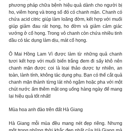
phương pháp chữa bệnh hiệu quả dành cho người bị
ho, viêm họng và trong số đó có chanh mặn. Chanh có
chứa acid citric giúp làm loãng đờm, kết hợp với muối
giúp giảm đau rát họng, ho đờm và giảm cảm giác
vướng ở cổ họng. Trong vỏ chanh còn chứa nhiều tinh
dầu có tác dụng làm dịu, mát cổ họng.
Ô Mai Hồng Lam Vì được làm từ những quả chanh
tươi kết hợp với muối biển trắng đem đi sấy khô nên
chanh mặn được coi là loại thảo dược tự nhiên, an
toàn, lành tính, không tác dụng phụ. Bạn có thể cắt quả
chanh mặn thành từng lát nhỏ ngậm hoặc pha với một
chút nước ấm thêm mật ong uống hàng ngày để mang
lại hiệu quả tốt nhất!
Mùa hoa anh đào trên đất Hà Giang
Hà Giang mỗi mùa đều mang nét đẹp riêng. Nhưng
một trong những thời khắc đẹp nhất của Hà Giang mà