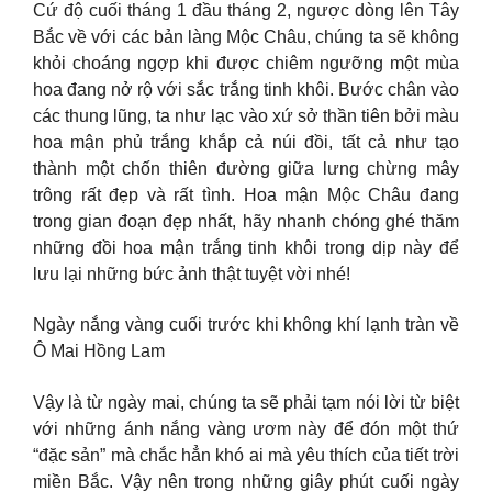
Cứ độ cuối tháng 1 đầu tháng 2, ngược dòng lên Tây
Bắc về với các bản làng Mộc Châu, chúng ta sẽ không
khỏi choáng ngợp khi được chiêm ngưỡng một mùa
hoa đang nở rộ với sắc trắng tinh khôi. Bước chân vào
các thung lũng, ta như lạc vào xứ sở thần tiên bởi màu
hoa mận phủ trắng khắp cả núi đồi, tất cả như tạo
thành một chốn thiên đường giữa lưng chừng mây
trông rất đẹp và rất tình. Hoa mận Mộc Châu đang
trong gian đoạn đẹp nhất, hãy nhanh chóng ghé thăm
những đồi hoa mận trắng tinh khôi trong dịp này để
lưu lại những bức ảnh thật tuyệt vời nhé!
Ngày nắng vàng cuối trước khi không khí lạnh tràn về
Ô Mai Hồng Lam
Vậy là từ ngày mai, chúng ta sẽ phải tạm nói lời từ biệt
với những ánh nắng vàng ươm này để đón một thứ
“đặc sản” mà chắc hẳn khó ai mà yêu thích của tiết trời
miền Bắc. Vậy nên trong những giây phút cuối ngày