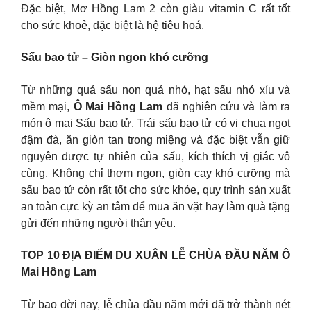
Đặc biệt, Mơ Hồng Lam 2 còn giàu vitamin C rất tốt
cho sức khoẻ, đặc biệt là hệ tiêu hoá.
Sấu bao tử – Giòn ngon khó cưỡng
Từ những quả sấu non quả nhỏ, hạt sấu nhỏ xíu và
mềm mại,
Ô Mai Hồng Lam
đã nghiên cứu và làm ra
món ô mai Sấu bao tử. Trái sấu bao tử có vị chua ngọt
đậm đà, ăn giòn tan trong miệng và đặc biệt vẫn giữ
nguyên được tự nhiên của sấu, kích thích vị giác vô
cùng. Không chỉ thơm ngon, giòn cay khó cưỡng mà
sấu bao tử còn rất tốt cho sức khỏe, quy trình sản xuất
an toàn cực kỳ an tâm để mua ăn vặt hay làm quà tặng
gửi đến những người thân yêu.
TOP 10 ĐỊA ĐIỂM DU XUÂN LỄ CHÙA ĐẦU NĂM Ô
Mai Hồng Lam
Từ bao đời nay, lễ chùa đầu năm mới đã trở thành nét