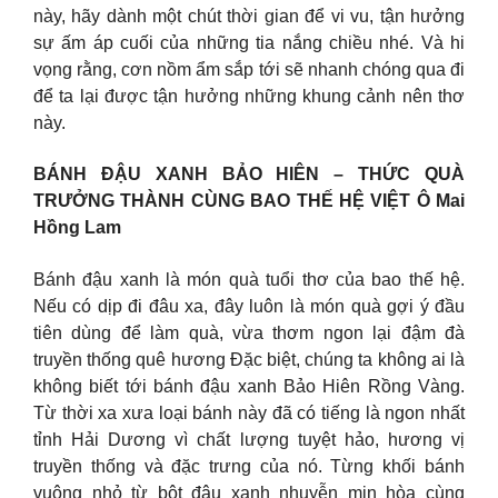
này, hãy dành một chút thời gian để vi vu, tận hưởng
sự ấm áp cuối của những tia nắng chiều nhé. Và hi
vọng rằng, cơn nồm ẩm sắp tới sẽ nhanh chóng qua đi
để ta lại được tận hưởng những khung cảnh nên thơ
này.
BÁNH ĐẬU XANH BẢO HIÊN – THỨC QUÀ
TRƯỞNG THÀNH CÙNG BAO THẾ HỆ VIỆT Ô Mai
Hồng Lam
Bánh đậu xanh là món quà tuổi thơ của bao thế hệ.
Nếu có dịp đi đâu xa, đây luôn là món quà gợi ý đầu
tiên dùng để làm quà, vừa thơm ngon lại đậm đà
truyền thống quê hương Đặc biệt, chúng ta không ai là
không biết tới bánh đậu xanh Bảo Hiên Rồng Vàng.
Từ thời xa xưa loại bánh này đã có tiếng là ngon nhất
tỉnh Hải Dương vì chất lượng tuyệt hảo, hương vị
truyền thống và đặc trưng của nó. Từng khối bánh
vuông nhỏ từ bột đậu xanh nhuyễn mịn hòa cùng