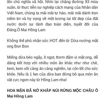
lên chủ nghĩa xã hội. Nhìn lại chặng đường 93 mùa
xuân, từ thực tiễn sự nghiệp cách mạng của Nhân dân
Việt Nam, chúng ta mãi mãi tự hào, mãi mãi dành trọn
niềm tin và hy vọng về một tương lai tốt đẹp của đất
nước dưới sự lãnh đạo toàn diện, tuyệt đối của
Đảng.Ô Mai Hồng Lam
Không thể phủ nhận sức HOT đến từ Dừa nướng mật
ong Bon Bon
Miếng dừa béo ngậy, ít ngọt, thơm đậm vị mật ong, dễ
dàng kết hợp với nhiều món ăn khác như như chè,
kem, kem xôi càng ăn càng nghiền, lại còn tốt cho sức
khỏe. Nếu là 1 fan của dừa bạn đừng bỏ qua món ăn
vặt cực ngon này từ Hồng Lam nha!
HOA MẬN ĐÃ NỞ KHẮP NÚI RỪNG MỘC CHÂU Ô
Mai Hồng Lam