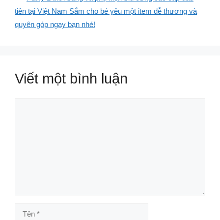
tiên tại Việt Nam Sắm cho bé yêu một item dễ thương và
quyên góp ngay bạn nhé!
Viết một bình luận
Bình
luận
Tên