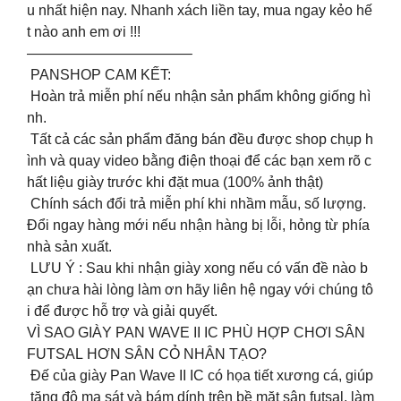
u nhất hiện nay. Nhanh xách liền tay, mua ngay kẻo hế
t nào anh em ơi !!!
———————————–
PANSHOP CAM KẾT:
️ Hoàn trả miễn phí nếu nhận sản phẩm không giống hì
nh.
️ Tất cả các sản phẩm đăng bán đều được shop chụp h
ình và quay video bằng điện thoại để các bạn xem rõ c
hất liệu giày trước khi đặt mua (100% ảnh thật)
️ Chính sách đổi trả miễn phí khi nhầm mẫu, số lượng.
Đổi ngay hàng mới nếu nhận hàng bị lỗi, hỏng từ phía
nhà sản xuất.
LƯU Ý : Sau khi nhận giày xong nếu có vấn đề nào b
ạn chưa hài lòng làm ơn hãy liên hệ ngay với chúng tô
i để được hỗ trợ và giải quyết.
VÌ SAO GIÀY PAN WAVE II IC PHÙ HỢP CHƠI SÂN
FUTSAL HƠN SÂN CỎ NHÂN TẠO?
Đế của giày Pan Wave II IC có họa tiết xương cá, giúp
tăng độ ma sát và bám dính trên bề mặt sân futsal, làm