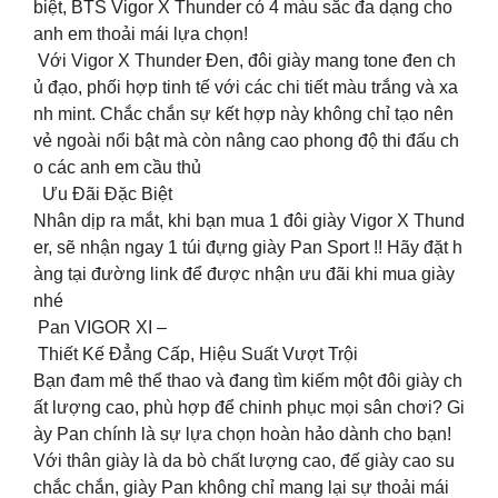
biệt, BTS Vigor X Thunder có 4 màu sắc đa dạng cho
anh em thoải mái lựa chọn!
️ Với Vigor X Thunder Đen, đôi giày mang tone đen ch
ủ đạo, phối hợp tinh tế với các chi tiết màu trắng và xa
nh mint. Chắc chắn sự kết hợp này không chỉ tạo nên
vẻ ngoài nổi bật mà còn nâng cao phong độ thi đấu ch
o các anh em cầu thủ
Ưu Đãi Đặc Biệt️
Nhân dịp ra mắt, khi bạn mua 1 đôi giày Vigor X Thund
er, sẽ nhận ngay 1 túi đựng giày Pan Sport !! Hãy đặt h
àng tại đường link để được nhận ưu đãi khi mua giày
nhé
Pan VIGOR XI –
Thiết Kế Đẳng Cấp, Hiệu Suất Vượt Trội
Bạn đam mê thể thao và đang tìm kiếm một đôi giày ch
ất lượng cao, phù hợp để chinh phục mọi sân chơi? Gi
ày Pan chính là sự lựa chọn hoàn hảo dành cho bạn!
Với thân giày là da bò chất lượng cao, đế giày cao su
chắc chắn, giày Pan không chỉ mang lại sự thoải mái