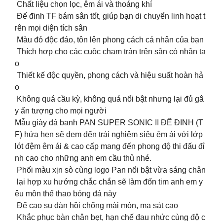
️ Chất liệu chọn lọc, êm ái và thoáng khí
️ Đế đinh TF bám sân tốt, giúp bạn di chuyển linh hoạt t
rên mọi diện tích sân
️ Màu đỏ độc đáo, tôn lên phong cách cá nhân của bạn
️ Thích hợp cho các cuộc chạm trán trên sân cỏ nhân tạ
o
️ Thiết kế độc quyền, phong cách và hiệu suất hoàn hả
o
Không quá cầu kỳ, không quá nổi bật nhưng lại đủ gâ
y ấn tượng cho mọi người
️Mẫu giày đá banh PAN SUPER SONIC II ĐẾ ĐINH (T
F) hứa hẹn sẽ đem đến trải nghiệm siêu êm ái với lớp
lót đệm êm ái & cao cấp mang đến phong độ thi đấu đỉ
nh cao cho những anh em cầu thủ nhé.
️ Phối màu xịn sò cùng logo Pan nổi bật vừa sáng chân
lại hợp xu hướng chắc chắn sẽ làm đốn tim anh em y
êu môn thể thao bóng đá này
️ Đế cao su đàn hồi chống mài mòn, ma sát cao
️ Khắc phục bàn chân bẹt, hạn chế đau nhức cùng độ c