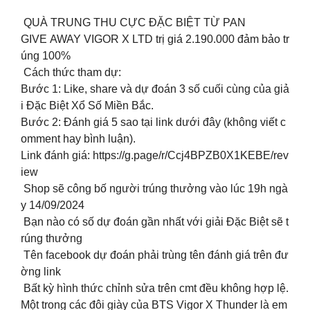
QUÀ TRUNG THU CỰC ĐẶC BIỆT TỪ PAN
GIVE AWAY VIGOR X LTD trị giá 2.190.000 đảm bảo tr
úng 100%
Cách thức tham dự:
Bước 1: Like, share và dự đoán 3 số cuối cùng của giả
i Đặc Biệt Xổ Số Miền Bắc.
Bước 2: Đánh giá 5 sao tại link dưới đây (không viết c
omment hay bình luận).
Link đánh giá: https://g.page/r/Ccj4BPZB0X1KEBE/rev
iew
Shop sẽ công bố người trúng thưởng vào lúc 19h ngà
y 14/09/2024
Bạn nào có số dự đoán gần nhất với giải Đặc Biệt sẽ t
rúng thưởng
Tên facebook dự đoán phải trùng tên đánh giá trên đư
ờng link
Bất kỳ hình thức chỉnh sửa trên cmt đều không hợp lệ.
Một trong các đôi giày của BTS Vigor X Thunder là em