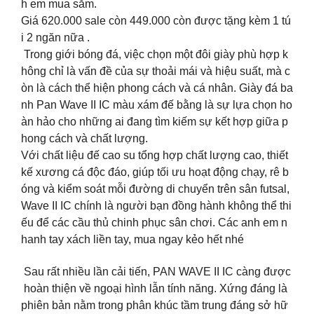
h em mua sắm.
Giá 620.000 sale còn 449.000 còn được tặng kèm 1 tú
i 2 ngăn nữa .
Trong giới bóng đá, việc chọn một đôi giày phù hợp k
hông chỉ là vấn đề của sự thoải mái và hiệu suất, mà c
òn là cách thể hiện phong cách và cá nhân. Giày đá ba
nh Pan Wave II IC màu xám đế bằng là sự lựa chọn ho
àn hảo cho những ai đang tìm kiếm sự kết hợp giữa p
hong cách và chất lượng.
Với chất liệu đế cao su tổng hợp chất lượng cao, thiết
kế xương cá độc đáo, giúp tối ưu hoạt động chạy, rê b
óng và kiểm soát mỗi đường di chuyển trên sân futsal,
Wave II IC chính là người bạn đồng hành không thể thi
ếu để các cầu thủ chinh phục sân chơi. Các anh em n
hanh tay xách liền tay, mua ngay kẻo hết nhé
Sau rất nhiều lần cải tiến, PAN WAVE II IC càng được
hoàn thiện về ngoại hình lẫn tính năng. Xứng đáng là
phiên bản nằm trong phân khúc tầm trung đáng sở hữ