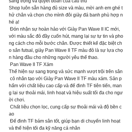
sang trọng và quyết đoán của cầu thủ
Shop luôn sẵn hàng đủ size và màu, mời anh em ghé t
hử chân và chọn cho mình đôi giày đá banh phù hợp n
hé ạ!
Đón nhận sự hoàn hảo với Giày Pan Wave II IC mới,
với màu sắc đỏ đầy cuốn hút, mang lại sự tự tin và pho
ng cách cho mỗi bước chân. Được thiết kế đặc biệt ch
o sân futsal, giày Pan Wave II TF màu đỏ là sự lựa chọ
n hàng đầu cho những người yêu thể thao.
Pan Wave II TF Xám
Thể hiện sự sang trọng và sức mạnh vượt trội trên sân
cỏ nhân tạo với Giày Pan Wave II TF màu xám. Sản p
hẩm với chất liệu cao cấp và đế đinh TF tiên tiến, man
g lại sự thoải mái, linh hoạt và hiệu suất tối đa cho ngư
ời chơi.
Chất liệu chọn lọc, cung cấp sự thoải mái và độ bền c
ao
Đế đinh TF bám sân tốt, giúp bạn di chuyển linh hoạt
và thể hiện tối đa kỹ năng cá nhân