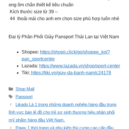
ong ôm chân thiết kế tiêu chuẩn
️ Kích thước size từ 39 –
44 thoải mái cho anh em chọn size phù hợp luôn nhé
Đại lý Phân Phối Giày Pansport Thái Lan tại Việt Nam
Shopee:
https://shopii.click/go/shopee_kol?
pan_sportcentre
Lazada:
https://www.lazada.vn/shop/sport-center
Tiki:
https://tiki.vn/giay-da-banh-nam/c24178
Danh
Shop Mall
mục
Thẻ
Pansport
Likado Là 1 trong những doanh nghiệp hàng đầu trong
lĩnh vực bán lẻ đồ cho trẻ sơ sinh thương hiệu phân phối
mỹ phẩm hàng đầu Việt Nam.
Pawy 1 thời trang và phụ kiện thú cưng cao cấp đầu