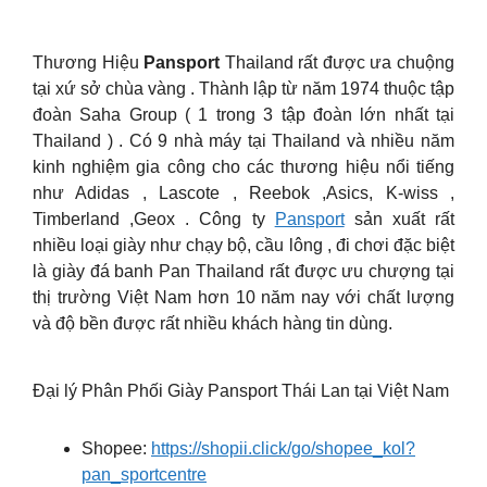
Thương Hiệu
Pansport
Thailand rất được ưa chuộng
tại xứ sở chùa vàng . Thành lập từ năm 1974 thuộc tập
đoàn Saha Group ( 1 trong 3 tập đoàn lớn nhất tại
Thailand ) . Có 9 nhà máy tại Thailand và nhiều năm
kinh nghiệm gia công cho các thương hiệu nổi tiếng
như Adidas , Lascote , Reebok ,Asics, K-wiss ,
Timberland ,Geox . Công ty
Pansport
sản xuất rất
nhiều loại giày như chạy bộ, cầu lông , đi chơi đặc biệt
là giày đá banh Pan Thailand rất được ưu chượng tại
thị trường Việt Nam hơn 10 năm nay với chất lượng
và độ bền được rất nhiều khách hàng tin dùng.
Đại lý Phân Phối Giày Pansport Thái Lan tại Việt Nam
Shopee:
https://shopii.click/go/shopee_kol?
pan_sportcentre