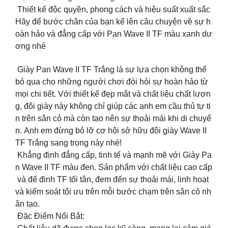
Thiết kế độc quyền, phong cách và hiệu suất xuất sắc
Hãy để bước chân của bạn kể lên câu chuyện về sự h
oàn hảo và đẳng cấp với Pan Wave II TF màu xanh dư
ơng nhé
️ Giày Pan Wave II TF Trắng là sự lựa chọn không thể
bỏ qua cho những người chơi đòi hỏi sự hoàn hảo từ
mọi chi tiết. Với thiết kế đẹp mắt và chất liệu chất lượn
g, đôi giày này không chỉ giúp các anh em cầu thủ tự ti
n trên sân cỏ mà còn tạo nên sự thoải mái khi di chuyể
n. Anh em đừng bỏ lỡ cơ hội sở hữu đôi giày Wave II
TF Trắng sang trọng này nhé!
Khẳng định đẳng cấp, tinh tế và mạnh mẽ với Giày Pa
n Wave II TF màu đen. Sản phẩm với chất liệu cao cấp
và đế đinh TF tối tân, đem đến sự thoải mái, linh hoạt
và kiểm soát tối ưu trên mỗi bước chạm trên sân cỏ nh
ân tạo.
Đặc Điểm Nổi Bật: