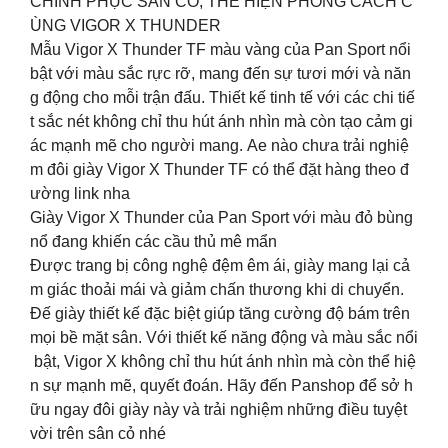
CHINH PHỤC SÂN CỎ, THỂ HIỆN PHONG CÁCH C
ÙNG VIGOR X THUNDER
Mẫu Vigor X Thunder TF màu vàng của Pan Sport nổi
bật với màu sắc rực rỡ, mang đến sự tươi mới và năn
g động cho mỗi trận đấu. Thiết kế tinh tế với các chi tiế
t sắc nét không chỉ thu hút ánh nhìn mà còn tạo cảm gi
ác mạnh mẽ cho người mang. Ae nào chưa trải nghiệ
m đôi giày Vigor X Thunder TF có thể đặt hàng theo đ
ường link nha
Giày Vigor X Thunder của Pan Sport với màu đỏ bùng
nổ đang khiến các cầu thủ mê mẩn
Được trang bị công nghệ đệm êm ái, giày mang lại cả
m giác thoải mái và giảm chấn thương khi di chuyển.
Đế giày thiết kế đặc biệt giúp tăng cường độ bám trên
mọi bề mặt sân. Với thiết kế năng động và màu sắc nổi
bật, Vigor X không chỉ thu hút ánh nhìn mà còn thể hiệ
n sự mạnh mẽ, quyết đoán. Hãy đến Panshop để sở h
ữu ngay đôi giày này và trải nghiệm những điều tuyệt
vời trên sân cỏ nhé