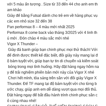
với 5 màu ấn tượng . Size từ 33 đến 44 cho anh em th
am khảo
Giày đế bằng Futsal dành cho trẻ em về hàng phục vụ
các em nhỏ size 32 đến 38
Pan performax 8 – 4 màu mới nhất 2025
Performax 8 come back vào tháng 3/2025 với 4 linh th
ú mới . Đón chào 4 màu sắc mới nhé
Vigor X Thunder –
Giày đá banh giúp bạn chinh phục mọi thử thách! Với
đế đinh được thiết kế đặc biệt, đôi giày này mang lại đ
ộ bám tuyệt vời, giúp bạn tự tin di chuyển và kiểm soát
bóng trong mọi tình huống. Hãy đặt hàng ngay hôm na
y để trải nghiệm phiên bản mới này của Vigor X nhé
Chơi hết mình, tỏa sáng trên sân với đôi giày Vigor X
Thunder. Đế TF mang lại độ bám tuyệt vời cho từng b
ước chạy, giúp anh em dễ dàng vượt qua mọi đối thủ.
Đặt hàng ngay để bắt đầu hành trình chinh phục sân c
ỏ cùng nhau nhé!