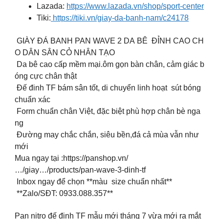
Lazada:
https://www.lazada.vn/shop/sport-center
Tiki:
https://tiki.vn/giay-da-banh-nam/c24178
GIÀY ĐÁ BANH PAN WAVE 2 DA BÊ ĐỈNH CAO CH
O DÂN SÂN CỎ NHÂN TẠO
Da bê cao cấp mềm mại.ôm gọn bàn chân, cảm giác b
óng cực chân thật
Đế đinh TF bám sân tốt, di chuyển linh hoạt sút bóng
chuẩn xác
Form chuẩn chân Việt, đặc biệt phù hợp chân bè nga
ng
Đường may chắc chắn, siêu bền,đá cả mùa vẫn như
mới
Mua ngay tại :https://panshop.vn/
…/giay…/products/pan-wave-3-dinh-tf
Inbox ngay để chọn **màu size chuẩn nhất**
**Zalo/SĐT: 0933.088.357**
Pan nitro đế đinh TF mẫu mới tháng 7 vừa mới ra mắt