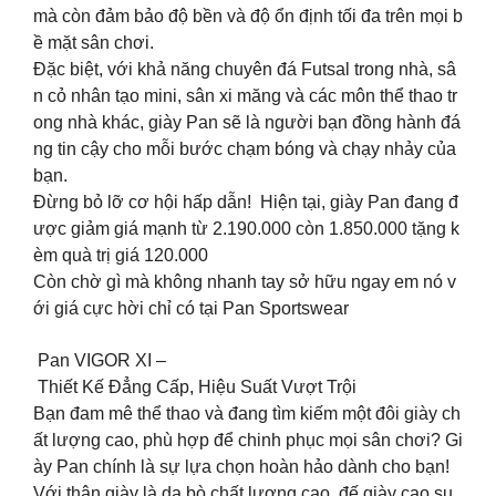
mà còn đảm bảo độ bền và độ ổn định tối đa trên mọi b
ề mặt sân chơi.
Đặc biệt, với khả năng chuyên đá Futsal trong nhà, sâ
n cỏ nhân tạo mini, sân xi măng và các môn thể thao tr
ong nhà khác, giày Pan sẽ là người bạn đồng hành đá
ng tin cậy cho mỗi bước chạm bóng và chạy nhảy của
bạn.
Đừng bỏ lỡ cơ hội hấp dẫn! Hiện tại, giày Pan đang đ
ược giảm giá mạnh từ 2.190.000 còn 1.850.000 tặng k
èm quà trị giá 120.000
Còn chờ gì mà không nhanh tay sở hữu ngay em nó v
ới giá cực hời chỉ có tại Pan Sportswear
Pan VIGOR XI –
Thiết Kế Đẳng Cấp, Hiệu Suất Vượt Trội
Bạn đam mê thể thao và đang tìm kiếm một đôi giày ch
ất lượng cao, phù hợp để chinh phục mọi sân chơi? Gi
ày Pan chính là sự lựa chọn hoàn hảo dành cho bạn!
Với thân giày là da bò chất lượng cao, đế giày cao su