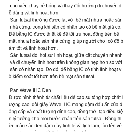
cho việc chạy, rê bóng và thay đổi hướng di chuyển d
ễ dàng và linh hoạt hơn.
Sân futsal thường được lát với bề mặt nhựa hoặc sàn
nhà cứng, trong khi sân cỏ nhân tạo có bề mặt giả cỏ.
Đế bằng IC được thiết kế để tối ưu hoạt động trên bề
mặt nhựa hoặc sàn nhà cứng, giúp người chơi có độ b
ám tốt và linh hoạt hơn.
Sân futsal đòi hỏi sự linh hoạt, giữa cắt chuyển nhanh
và di chuyển linh hoạt trên không gian hẹp hơn so với
sân cỏ nhân tạo. Do đó, đế bằng IC có tính linh hoạt v
à kiểm soát tốt hơn trên bề mặt sân futsal.
️ Pan Wave II IC Đen ️
Được hình thành từ chất liệu đế cao su tổng hợp chất l
ượng cao, đôi giày Wave II IC mang đậm dấu ấn của đ
ẳng cấp và chất lượng đỉnh cao, đồng thời tạo điều kiệ
n lý tưởng cho mỗi bước chân trên sân futsal. Đồng th
ời, màu sắc đen đậm đầy tinh tế và lịch lãm, tôn lên vẻ