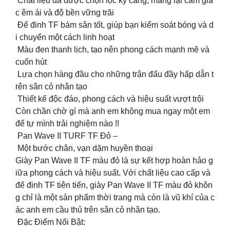
️ Chất liệu dã được chọn lọc kỹ càng, mang lại cảm giá
c êm ái và độ bền vững trãi
️ Đế đinh TF bám sân tốt, giúp bạn kiểm soát bóng và d
i chuyển một cách linh hoạt
️ Màu đen thanh lịch, tạo nên phong cách mạnh mẽ và
cuốn hút
️ Lựa chọn hàng đầu cho những trận đấu đầy hấp dẫn t
rên sân cỏ nhân tạo
️ Thiết kế độc đáo, phong cách và hiệu suất vượt trội
Còn chần chờ gì mà anh em không mua ngay một em
để tự mình trải nghiệm nào !!
Pan Wave II TURF TF Đỏ –
Một bước chân, vạn dặm huyền thoại
Giày Pan Wave II TF màu đỏ là sự kết hợp hoàn hảo g
iữa phong cách và hiệu suất. Với chất liệu cao cấp và
đế đinh TF tiên tiến, giày Pan Wave II TF màu đỏ khôn
g chỉ là một sản phẩm thời trang mà còn là vũ khí của c
ác anh em cầu thủ trên sân cỏ nhân tạo.
Đặc Điểm Nổi Bật: