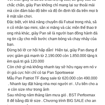
chắc chắn, giày Pan không chỉ mang lại sự thoải mái
mà còn đảm bảo độ bền và độ ổn định tối đa trên mọi b
ề mặt sân chơi.
Đặc biệt, với khả năng chuyên đá Futsal trong nhà, sâ
n cỏ nhân tạo mini, sân xi măng và các môn thể thao tr
ong nhà khác, giày Pan sẽ là người bạn đồng hành đá
ng tin cậy cho mỗi bước chạm bóng và chạy nhảy của
bạn.
Đừng bỏ lỡ cơ hội hấp dẫn! Hiện tại, giày Pan đang đ
ược giảm giá mạnh từ 2.190.000 còn 1.850.000 tặng k
èm quà trị giá 120.000
Còn chờ gì mà không nhanh tay sở hữu ngay em nó v
ới giá cực hời chỉ có tại Pan Sportswear
Mẫu Pan Patriot TF đang sale từ 620.000 còn 490.000
. Nhanh tay đặt hàng nha mọi người ơi . Ưu tiên cho a
e còn size như trong ảnh
Sau những năm tháng làm mưa gió . BST Perfoxmax
8 đế bằng đã lẻ size . Chương trình BIG SALE cho an