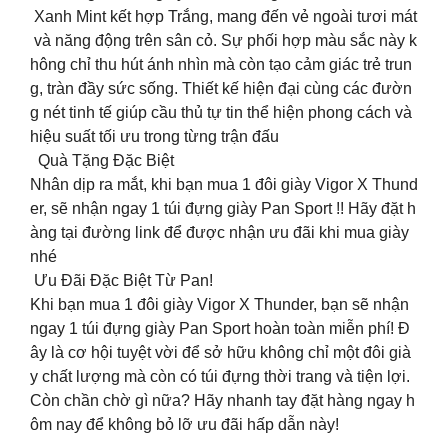
Xanh Mint kết hợp Trắng, mang đến vẻ ngoài tươi mát
và năng động trên sân cỏ. Sự phối hợp màu sắc này k
hông chỉ thu hút ánh nhìn mà còn tạo cảm giác trẻ trun
g, tràn đầy sức sống. Thiết kế hiện đại cùng các đườn
g nét tinh tế giúp cầu thủ tự tin thể hiện phong cách và
hiệu suất tối ưu trong từng trận đấu
Quà Tặng Đặc Biệt️
Nhân dịp ra mắt, khi bạn mua 1 đôi giày Vigor X Thund
er, sẽ nhận ngay 1 túi đựng giày Pan Sport !! Hãy đặt h
àng tại đường link để được nhận ưu đãi khi mua giày
nhé
Ưu Đãi Đặc Biệt Từ Pan!
Khi bạn mua 1 đôi giày Vigor X Thunder, bạn sẽ nhận
ngay 1 túi đựng giày Pan Sport hoàn toàn miễn phí! Đ
ây là cơ hội tuyệt vời để sở hữu không chỉ một đôi già
y chất lượng mà còn có túi đựng thời trang và tiện lợi.
Còn chần chờ gì nữa? Hãy nhanh tay đặt hàng ngay h
ôm nay để không bỏ lỡ ưu đãi hấp dẫn này!