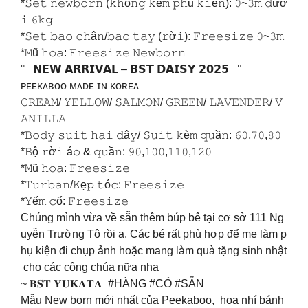
*𝚂𝚎𝚝 𝚗𝚎𝚠𝚋𝚘𝚛𝚗 (𝚔𝚑ô𝚗𝚐 𝚔è𝚖 𝚙𝚑ụ 𝚔𝚒ệ𝚗): 𝟶~𝟹𝚖 𝚍ướ
𝚒 𝟼𝚔𝚐
*𝚂𝚎𝚝 𝚋𝚊𝚘 𝚌𝚑â𝚗/𝚋𝚊𝚘 𝚝𝚊𝚢 (𝚛ờ𝚒): 𝙵𝚛𝚎𝚎𝚜𝚒𝚣𝚎 𝟶~𝟹𝚖
*𝙼ũ 𝚑𝚘𝚊: 𝙵𝚛𝚎𝚎𝚜𝚒𝚣𝚎 𝙽𝚎𝚠𝚋𝚘𝚛𝚗
° 𝗡𝗘𝗪 𝗔𝗥𝗥𝗜𝗩𝗔𝗟 – 𝗕𝗦𝗧 𝗗𝗔𝗜𝗦𝗬 𝟮𝟬𝟮𝟱 °
ᴘᴇᴇᴋᴀʙᴏᴏ ᴍᴀᴅᴇ ɪɴ ᴋᴏʀᴇᴀ
𝙲𝚁𝙴𝙰𝙼/ 𝚈𝙴𝙻𝙻𝙾𝚆/ 𝚂𝙰𝙻𝙼𝙾𝙽/ 𝙶𝚁𝙴𝙴𝙽/ 𝙻𝙰𝚅𝙴𝙽𝙳𝙴𝚁/ 𝚅
𝙰𝙽𝙸𝙻𝙻𝙰
*𝙱𝚘𝚍𝚢 𝚜𝚞𝚒𝚝 𝚑𝚊𝚒 𝚍â𝚢/ 𝚂𝚞𝚒𝚝 𝚔è𝚖 𝚚𝚞ầ𝚗: 𝟼𝟶,𝟽𝟶,𝟾𝟶
*𝙱ộ 𝚛ờ𝚒 á𝚘 & 𝚚𝚞ầ𝚗: 𝟿𝟶,𝟷𝟶𝟶,𝟷𝟷𝟶,𝟷𝟸𝟶
*𝙼ũ 𝚑𝚘𝚊: 𝙵𝚛𝚎𝚎𝚜𝚒𝚣𝚎
*𝚃𝚞𝚛𝚋𝚊𝚗/𝙺ẹ𝚙 𝚝ó𝚌: 𝙵𝚛𝚎𝚎𝚜𝚒𝚣𝚎
*𝚈ế𝚖 𝚌ổ: 𝙵𝚛𝚎𝚎𝚜𝚒𝚣𝚎
Chúng mình vừa về sẵn thêm búp bê tại cơ sở 111 Ng
uyễn Trường Tộ rồi ạ. Các bé rất phù hợp để mẹ làm p
hụ kiện đi chụp ảnh hoặc mang làm quà tặng sinh nhật
cho các công chúa nữa nha
~ 𝐁𝐒𝐓 𝐘𝐔𝐊𝐀𝐓𝐀 #HÀNG #CÓ #SẴN
Mẫu New born mới nhất của Peekaboo, hoa nhí bánh