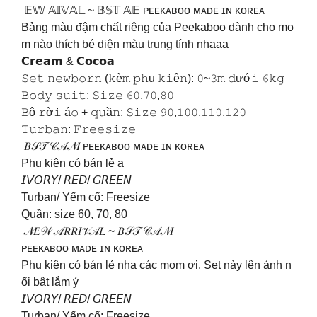
𝔼𝕎 𝔸𝕀𝕍𝔸𝕃 ~ 𝔹𝕊𝕋 𝔸𝔼 ᴘᴇᴇᴋᴀʙᴏᴏ ᴍᴀᴅᴇ ɪɴ ᴋᴏʀᴇᴀ
Bảng màu đậm chất riêng của Peekaboo dành cho mo
m nào thích bé diện màu trung tính nhaaa
𝗖𝗿𝗲𝗮𝗺 & 𝗖𝗼𝗰𝗼𝗮
𝚂𝚎𝚝 𝚗𝚎𝚠𝚋𝚘𝚛𝚗 (𝚔è𝚖 𝚙𝚑ụ 𝚔𝚒ệ𝚗): 𝟶~𝟹𝚖 𝚍ướ𝚒 𝟼𝚔𝚐
𝙱𝚘𝚍𝚢 𝚜𝚞𝚒𝚝: 𝚂𝚒𝚣𝚎 𝟼𝟶,𝟽𝟶,𝟾𝟶
𝙱ộ 𝚛ờ𝚒 á𝚘 + 𝚚𝚞ầ𝚗: 𝚂𝚒𝚣𝚎 𝟿𝟶,𝟷𝟶𝟶,𝟷𝟷𝟶,𝟷𝟸𝟶
𝚃𝚞𝚛𝚋𝚊𝚗: 𝙵𝚛𝚎𝚎𝚜𝚒𝚣𝚎
𝐵𝒮𝒯 𝒞𝒜𝒩𝐼 ᴘᴇᴇᴋᴀʙᴏᴏ ᴍᴀᴅᴇ ɪɴ ᴋᴏʀᴇᴀ
Phụ kiện có bán lẻ ạ
𝘐𝘝𝘖𝘙𝘠/ 𝘙𝘌𝘋/ 𝘎𝘙𝘌𝘌𝘕
Turban/ Yếm cổ: Freesize
Quần: size 60, 70, 80
𝒩𝐸𝒲 𝒜𝑅𝑅𝐼𝒱𝒜𝐿 ~ 𝐵𝒮𝒯 𝒞𝒜𝒩𝐼
ᴘᴇᴇᴋᴀʙᴏᴏ ᴍᴀᴅᴇ ɪɴ ᴋᴏʀᴇᴀ
Phụ kiện có bán lẻ nha các mom ơi. Set này lên ảnh n
ổi bật lắm ý
𝘐𝘝𝘖𝘙𝘠/ 𝘙𝘌𝘋/ 𝘎𝘙𝘌𝘌𝘕
Turban/ Yếm cổ: Freesize