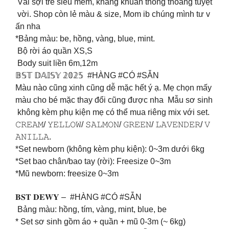
️ Vải sợi tre siêu mềm, kháng khuẩn thông thoáng tuyệt
vời. Shop còn lẻ màu & size, Mom ib chúng mình tư v
ấn nha
*Bảng màu: be, hồng, vàng, blue, mint.
Bộ rời áo quần XS,S
Body suit liền 6m,12m
𝔹𝕊𝕋 𝔻𝔸𝕀𝕊𝕐 𝟚𝟘𝟚𝟝 #HÀNG #CÓ #SẴN
Màu nào cũng xinh cũng dễ mặc hết ý ạ. Mẹ chọn mấy
màu cho bé mặc thay đổi cũng được nha Mẫu sơ sinh
không kèm phụ kiện mẹ có thể mua riêng mix với set.
𝙲𝚁𝙴𝙰𝙼/ 𝚈𝙴𝙻𝙻𝙾𝚆/ 𝚂𝙰𝙻𝙼𝙾𝙽/ 𝙶𝚁𝙴𝙴𝙽/ 𝙻𝙰𝚅𝙴𝙽𝙳𝙴𝚁/ 𝚅
𝙰𝙽𝙸𝙻𝙻𝙰.
*Set newborn (không kèm phụ kiện): 0~3m dưới 6kg
*Set bao chân/bao tay (rời): Freesize 0~3m
*Mũ newborn: freesize 0~3m
𝐁𝐒𝐓 𝐃𝐄𝐖𝐘 – #HÀNG #CÓ #SẴN
Bảng màu: hồng, tím, vàng, mint, blue, be
* Set sơ sinh gồm áo + quần + mũ 0-3m (~ 6kg)