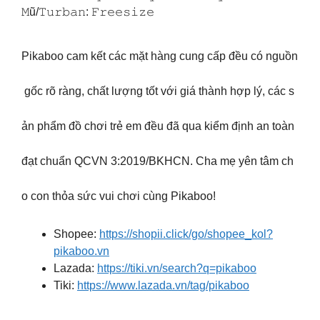
𝙼ũ/𝚃𝚞𝚛𝚋𝚊𝚗: 𝙵𝚛𝚎𝚎𝚜𝚒𝚣𝚎
Pikaboo cam kết các mặt hàng cung cấp đều có nguồn
gốc rõ ràng, chất lượng tốt với giá thành hợp lý, các s
ản phẩm đồ chơi trẻ em đều đã qua kiểm định an toàn
đạt chuẩn QCVN 3:2019/BKHCN. Cha mẹ yên tâm ch
o con thỏa sức vui chơi cùng Pikaboo!
Shopee:
https://shopii.click/go/shopee_kol?
pikaboo.vn
Lazada:
https://tiki.vn/search?q=pikaboo
Tiki:
https://www.lazada.vn/tag/pikaboo