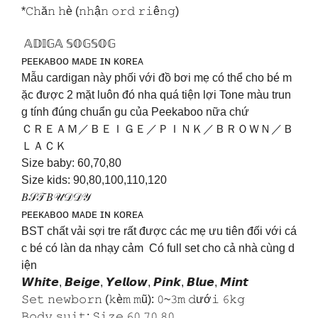
*𝙲𝚑ă𝚗 𝚑è (𝚗𝚑ậ𝚗 𝚘𝚛𝚍 𝚛𝚒ê𝚗𝚐)
𝔸𝔻𝕀𝔾𝔸 𝕊𝕆𝔾𝕊𝕆𝔾
ᴘᴇᴇᴋᴀʙᴏᴏ ᴍᴀᴅᴇ ɪɴ ᴋᴏʀᴇᴀ
Mẫu cardigan này phối với đồ bơi mẹ có thể cho bé m
ặc được 2 mặt luôn đó nha quá tiện lợi Tone màu trun
g tính đúng chuẩn gu của Peekaboo nữa chứ
ＣＲＥＡＭ／ＢＥＩＧＥ／ＰＩＮＫ／ＢＲＯＷＮ／Ｂ
ＬＡＣＫ
Size baby: 60,70,80
Size kids: 90,80,100,110,120
𝐵𝒮𝒯 𝐵𝒰𝒟𝒟𝒴
ᴘᴇᴇᴋᴀʙᴏᴏ ᴍᴀᴅᴇ ɪɴ ᴋᴏʀᴇᴀ
BST chất vải sợi tre rất được các mẹ ưu tiên đối với cá
c bé có làn da nhạy cảm Có full set cho cả nhà cùng d
iện
𝙒𝙝𝙞𝙩𝙚, 𝘽𝙚𝙞𝙜𝙚, 𝙔𝙚𝙡𝙡𝙤𝙬, 𝙋𝙞𝙣𝙠, 𝘽𝙡𝙪𝙚, 𝙈𝙞𝙣𝙩
𝚂𝚎𝚝 𝚗𝚎𝚠𝚋𝚘𝚛𝚗 (𝚔è𝚖 𝚖ũ): 𝟶~𝟹𝚖 𝚍ướ𝚒 𝟼𝚔𝚐
𝙱𝚘𝚍𝚢 𝚜𝚞𝚒𝚝: 𝚂𝚒𝚣𝚎 𝟼𝟶,𝟽𝟶,𝟾𝟶