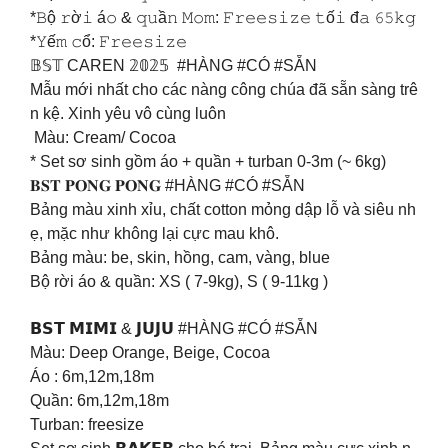
*𝙱ộ 𝚛ờ𝚒 á𝚘 & 𝚚𝚞ầ𝚗 𝙼𝚘𝚖: 𝙵𝚛𝚎𝚎𝚜𝚒𝚣𝚎 𝚝ố𝚒 đ𝚊 𝟼𝟻𝚔𝚐
*𝚈ế𝚖 𝚌ổ: 𝙵𝚛𝚎𝚎𝚜𝚒𝚣𝚎
𝔹𝕊𝕋 CAREN 𝟚𝟘𝟚𝟝 #HÀNG #CÓ #SẴN
Mẫu mới nhất cho các nàng công chúa đã sẵn sàng trê
n kệ. Xinh yêu vô cùng luôn
Màu: Cream/ Cocoa
* Set sơ sinh gồm áo + quần + turban 0-3m (~ 6kg)
𝐁𝐒𝐓 𝐏𝐎𝐍𝐆 𝐏𝐎𝐍𝐆 #HÀNG #CÓ #SẴN
Bảng màu xinh xỉu, chất cotton mỏng dập lỗ và siêu nh
ẹ, mặc như không lại cực mau khô.
Bảng màu: be, skin, hồng, cam, vàng, blue
Bộ rời áo & quần: XS ( 7-9kg), S ( 9-11kg )
𝗕𝗦𝗧 𝗠𝗜𝗠𝗜 & 𝗝𝗨𝗝𝗨 #HÀNG #CÓ #SẴN
Màu: Deep Orange, Beige, Cocoa
Áo : 6m,12m,18m
Quần: 6m,12m,18m
Turban: freesize