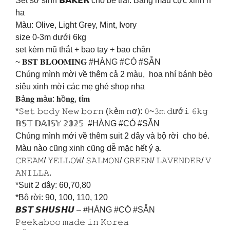
Set sơ sinh 𝗕𝗔𝗞𝗘𝗥 cho bé trai. Bảng màu cực xinh n
ha
Màu: Olive, Light Grey, Mint, Ivory
size 0-3m dưới 6kg
set kèm mũ thắt + bao tay + bao chân
~ 𝐁𝐒𝐓 𝐁𝐋𝐎𝐎𝐌𝐈𝐍𝐆 #HÀNG #CÓ #SẴN
Chúng mình mời về thêm cả 2 màu, hoa nhí bánh bèo
siêu xinh mời các mẹ ghé shop nha
𝐁ả𝐧𝐠 𝐦à𝐮: 𝐡ồ𝐧𝐠, 𝐭í𝐦
*𝚂𝚎𝚝 𝚋𝚘𝚍𝚢 𝙽𝚎𝚠 𝚋𝚘𝚛𝚗 (𝚔è𝚖 𝚗ơ): 𝟶~𝟹𝚖 𝚍ướ𝚒 𝟼𝚔𝚐
𝔹𝕊𝕋 𝔻𝔸𝕀𝕊𝕐 𝟚𝟘𝟚𝟝 #HÀNG #CÓ #SẴN
Chúng mình mới về thêm suit 2 dây và bộ rời cho bé.
Màu nào cũng xinh cũng dễ mặc hết ý ạ.
𝙲𝚁𝙴𝙰𝙼/ 𝚈𝙴𝙻𝙻𝙾𝚆/ 𝚂𝙰𝙻𝙼𝙾𝙽/ 𝙶𝚁𝙴𝙴𝙽/ 𝙻𝙰𝚅𝙴𝙽𝙳𝙴𝚁/ 𝚅
𝙰𝙽𝙸𝙻𝙻𝙰.
*Suit 2 dây: 60,70,80
*Bộ rời: 90, 100, 110, 120
𝘽𝙎𝙏 𝙎𝙃𝙐𝙎𝙃𝙐 – #HÀNG #CÓ #SẴN
𝙿𝚎𝚎𝚔𝚊𝚋𝚘𝚘 𝚖𝚊𝚍𝚎 𝚒𝚗 𝙺𝚘𝚛𝚎𝚊