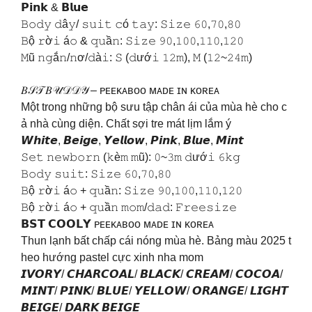
𝗣𝗶𝗻𝗸 & 𝗕𝗹𝘂𝗲
𝙱𝚘𝚍𝚢 𝚍â𝚢/ 𝚜𝚞𝚒𝚝 𝚌ó 𝚝𝚊𝚢: 𝚂𝚒𝚣𝚎 𝟼𝟶,𝟽𝟶,𝟾𝟶
𝙱ộ 𝚛ờ𝚒 á𝚘 & 𝚚𝚞ầ𝚗: 𝚂𝚒𝚣𝚎 𝟿𝟶,𝟷𝟶𝟶,𝟷𝟷𝟶,𝟷𝟸𝟶
𝙼ũ 𝚗𝚐ắ𝚗/𝚗ơ/𝚍à𝚒: 𝚂 (𝚍ướ𝚒 𝟷𝟸𝚖), 𝙼 (𝟷𝟸~𝟸𝟺𝚖)
𝐵𝒮𝒯 𝐵𝒰𝒟𝒟𝒴 – ᴘᴇᴇᴋᴀʙᴏᴏ ᴍᴀᴅᴇ ɪɴ ᴋᴏʀᴇᴀ
Một trong những bộ sưu tập chân ái của mùa hè cho c
ả nhà cùng diện. Chất sợi tre mát lịm lắm ý
𝙒𝙝𝙞𝙩𝙚, 𝘽𝙚𝙞𝙜𝙚, 𝙔𝙚𝙡𝙡𝙤𝙬, 𝙋𝙞𝙣𝙠, 𝘽𝙡𝙪𝙚, 𝙈𝙞𝙣𝙩
𝚂𝚎𝚝 𝚗𝚎𝚠𝚋𝚘𝚛𝚗 (𝚔è𝚖 𝚖ũ): 𝟶~𝟹𝚖 𝚍ướ𝚒 𝟼𝚔𝚐
𝙱𝚘𝚍𝚢 𝚜𝚞𝚒𝚝: 𝚂𝚒𝚣𝚎 𝟼𝟶,𝟽𝟶,𝟾𝟶
𝙱ộ 𝚛ờ𝚒 á𝚘 + 𝚚𝚞ầ𝚗: 𝚂𝚒𝚣𝚎 𝟿𝟶,𝟷𝟶𝟶,𝟷𝟷𝟶,𝟷𝟸𝟶
𝙱ộ 𝚛ờ𝚒 á𝚘 + 𝚚𝚞ầ𝚗 𝚖𝚘𝚖/𝚍𝚊𝚍: 𝙵𝚛𝚎𝚎𝚜𝚒𝚣𝚎
️𝗕𝗦𝗧 𝗖𝗢𝗢𝗟𝗬️ ᴘᴇᴇᴋᴀʙᴏᴏ ᴍᴀᴅᴇ ɪɴ ᴋᴏʀᴇᴀ
Thun lạnh bất chấp cái nóng mùa hè. Bảng màu 2025 t
heo hướng pastel cực xinh nha mom
𝙄𝙑𝙊𝙍𝙔/ 𝘾𝙃𝘼𝙍𝘾𝙊𝘼𝙇/ 𝘽𝙇𝘼𝘾𝙆/ 𝘾𝙍𝙀𝘼𝙈/ 𝘾𝙊𝘾𝙊𝘼/
𝙈𝙄𝙉𝙏/ 𝙋𝙄𝙉𝙆/ 𝘽𝙇𝙐𝙀/ 𝙔𝙀𝙇𝙇𝙊𝙒/ 𝙊𝙍𝘼𝙉𝙂𝙀/ 𝙇𝙄𝙂𝙃𝙏
𝘽𝙀𝙄𝙂𝙀/ 𝘿𝘼𝙍𝙆 𝘽𝙀𝙄𝙂𝙀