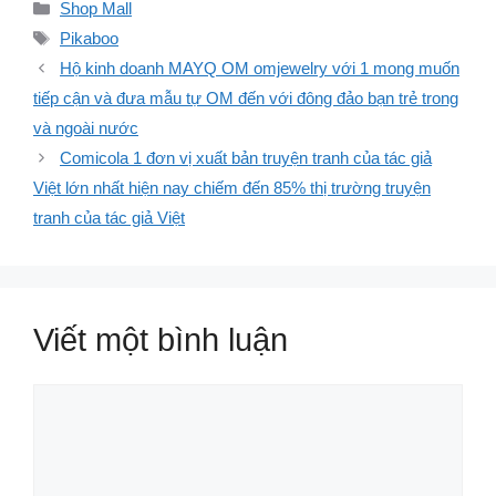
Danh
Shop Mall
mục
Thẻ
Pikaboo
Hộ kinh doanh MAYQ OM omjewelry với 1 mong muốn
tiếp cận và đưa mẫu tự OM đến với đông đảo bạn trẻ trong
và ngoài nước
Comicola 1 đơn vị xuất bản truyện tranh của tác giả
Việt lớn nhất hiện nay chiếm đến 85% thị trường truyện
tranh của tác giả Việt
Viết một bình luận
Bình
luận