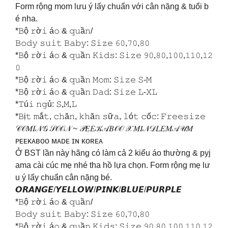
Form rộng mom lưu ý lấy chuẩn với cân nặng & tuổi b
é nha.
*𝙱ộ 𝚛ờ𝚒 á𝚘 & 𝚚𝚞ầ𝚗/
𝙱𝚘𝚍𝚢 𝚜𝚞𝚒𝚝 𝙱𝚊𝚋𝚢: 𝚂𝚒𝚣𝚎 𝟼𝟶,𝟽𝟶,𝟾𝟶
*𝙱ộ 𝚛ờ𝚒 á𝚘 & 𝚚𝚞ầ𝚗 𝙺𝚒𝚍𝚜: 𝚂𝚒𝚣𝚎 𝟿𝟶,𝟾𝟶,𝟷𝟶𝟶,𝟷𝟷𝟶,𝟷𝟸
𝟶
*𝙱ộ 𝚛ờ𝚒 á𝚘 & 𝚚𝚞ầ𝚗 𝙼𝚘𝚖: 𝚂𝚒𝚣𝚎 𝚂-𝙼
*𝙱ộ 𝚛ờ𝚒 á𝚘 & 𝚚𝚞ầ𝚗 𝙳𝚊𝚍: 𝚂𝚒𝚣𝚎 𝙻-𝚇𝙻
*𝚃ú𝚒 𝚗𝚐ủ: 𝚂,𝙼,𝙻
*𝙱ị𝚝 𝚖ắ𝚝, 𝚌𝚑ă𝚗, 𝚔𝚑ă𝚗 𝚜ữ𝚊, 𝚕ó𝚝 𝚌ố𝚌: 𝙵𝚛𝚎𝚎𝚜𝚒𝚣𝚎
𝒞𝒪𝑀𝐼𝒩𝒢 𝒮𝒪𝒪𝒩 ~ 𝒫𝐸𝐸𝒦𝒜𝐵𝒪𝒪 𝒳 𝑀𝐼𝒩𝒟𝐿𝐸𝑀𝒜𝒰𝑀
ᴘᴇᴇᴋᴀʙᴏᴏ ᴍᴀᴅᴇ ɪɴ ᴋᴏʀᴇᴀ
Ở BST lần này hãng có làm cả 2 kiểu áo thường & pyj
ama cài cúc mẹ nhé tha hồ lựa chọn. Form rộng mẹ lư
u ý lấy chuẩn cân nặng bé.
𝙊𝙍𝘼𝙉𝙂𝙀/𝙔𝙀𝙇𝙇𝙊𝙒/𝙋𝙄𝙉𝙆/𝘽𝙇𝙐𝙀/𝙋𝙐𝙍𝙋𝙇𝙀
*𝙱ộ 𝚛ờ𝚒 á𝚘 & 𝚚𝚞ầ𝚗/
𝙱𝚘𝚍𝚢 𝚜𝚞𝚒𝚝 𝙱𝚊𝚋𝚢: 𝚂𝚒𝚣𝚎 𝟼𝟶,𝟽𝟶,𝟾𝟶
*𝙱ộ 𝚛ờ𝚒 á𝚘 & 𝚚𝚞ầ𝚗 𝙺𝚒𝚍𝚜: 𝚂𝚒𝚣𝚎 𝟿𝟶,𝟾𝟶,𝟷𝟶𝟶,𝟷𝟷𝟶,𝟷𝟸