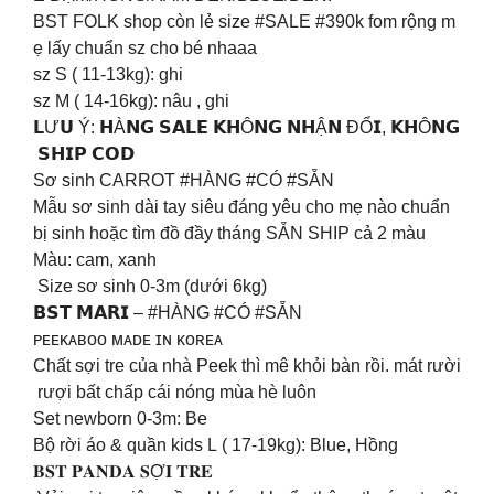
BST FOLK shop còn lẻ size #SALE #390k fom rộng m
ẹ lấy chuẩn sz cho bé nhaaa
sz S ( 11-13kg): ghi
sz M ( 14-16kg): nâu , ghi
𝗟Ư𝗨 Ý: 𝗛À𝗡𝗚 𝗦𝗔𝗟𝗘 𝗞𝗛Ô𝗡𝗚 𝗡𝗛Ậ𝗡 ĐỔ𝗜, 𝗞𝗛Ô𝗡𝗚
𝗦𝗛𝗜𝗣 𝗖𝗢𝗗
Sơ sinh CARROT #HÀNG #CÓ #SẴN
Mẫu sơ sinh dài tay siêu đáng yêu cho mẹ nào chuẩn
bị sinh hoặc tìm đồ đầy tháng SẴN SHIP cả 2 màu
Màu: cam, xanh
Size sơ sinh 0-3m (dưới 6kg)
𝗕𝗦𝗧 𝗠𝗔𝗥𝗜 – #HÀNG #CÓ #SẴN
ᴘᴇᴇᴋᴀʙᴏᴏ ᴍᴀᴅᴇ ɪɴ ᴋᴏʀᴇᴀ
Chất sợi tre của nhà Peek thì mê khỏi bàn rồi. mát rười
rượi bất chấp cái nóng mùa hè luôn
Set newborn 0-3m: Be
Bộ rời áo & quần kids L ( 17-19kg): Blue, Hồng
𝐁𝐒𝐓 𝐏𝐀𝐍𝐃𝐀 𝐒Ợ𝐈 𝐓𝐑𝐄