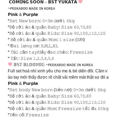
𝗖𝗢𝗠𝗜𝗡𝗚 𝗦𝗢𝗢𝗡 – 𝗕𝗦𝗧 𝗬𝗨𝗞𝗔𝗧𝗔
~ᴘᴇᴇᴋᴀʙᴏᴏ ᴍᴀᴅᴇ ɪɴ ᴋᴏʀᴇᴀ
𝗣𝗶𝗻𝗸 & 𝗣𝘂𝗿𝗽𝗹𝗲
*𝚂𝚎𝚝 𝙽𝚎𝚠 𝚋𝚘𝚛𝚗: 𝟶~𝟹𝚖 𝚍ướ𝚒 𝟼𝚔𝚐
*𝙱ộ 𝚛ờ𝚒 á𝚘 & 𝚚𝚞ầ𝚗 𝙱𝚊𝚋𝚢: 𝚂𝚒𝚣𝚎 𝟼𝟶,𝟽𝟶,𝟾𝟶
*𝙱ộ 𝚛ờ𝚒 á𝚘 & 𝚚𝚞ầ𝚗 𝙺𝚒𝚍𝚜: 𝚂𝚒𝚣𝚎 𝟿𝟶,𝟷𝟶𝟶,𝟷𝟷𝟶,𝟷𝟸𝟶
* 𝙱ộ 𝚛ờ𝚒 á𝚘 & 𝚚𝚞ầ𝚗 𝙼𝚘𝚖: 𝟷 𝚜𝚒𝚣𝚎 (𝚂/𝙼)
* Đ𝚊𝚒 𝚕ư𝚗𝚐 𝚗ơ: 𝚂,𝙼,𝙻,𝚇𝙻
* 𝚃ú𝚒 𝚌ầ𝚖 𝚝𝚊𝚢/𝚍â𝚢 đ𝚎𝚘 𝚌𝚑é𝚘: 𝙵𝚛𝚎𝚎𝚜𝚒𝚣𝚎
* 𝚃ấ𝚝: 𝚂𝚒𝚣𝚎 𝟷,𝟸,𝟹,𝟺,𝟻,𝟼
𝔹𝕊𝕋 𝔹𝕃𝕆𝕆𝕄𝕀𝔾 ~ᴘᴇᴇᴋᴀʙᴏᴏ ᴍᴀᴅᴇ ɪɴ ᴋᴏʀᴇᴀ
Full set hoá nhí xinh yêu cho mẹ & bé diện đôi. Cầm v
ào tay mới thấy được rõ chất vải mềm mát thật sự đó ạ
𝗣𝗶𝗻𝗸 & 𝗣𝘂𝗿𝗽𝗹𝗲
*𝚂𝚎𝚝 𝚋𝚘𝚍𝚢 𝙽𝚎𝚠 𝚋𝚘𝚛𝚗 (𝚔è𝚖 𝚗ơ): 𝟶~𝟹𝚖 𝚍ướ𝚒 𝟼𝚔𝚐
*𝙱ộ 𝚛ờ𝚒 á𝚘 & 𝚚𝚞ầ𝚗 𝙱𝚊𝚋𝚢: 𝚂𝚒𝚣𝚎 𝟼𝟶,𝟽𝟶,𝟾𝟶
*𝙱ộ 𝚛ờ𝚒 á𝚘 & 𝚚𝚞ầ𝚗 𝙺𝚒𝚍𝚜: 𝚂𝚒𝚣𝚎 𝟿𝟶,𝟷𝟶𝟶,𝟷𝟷𝟶,𝟷𝟸𝟶
*𝙱ộ 𝚛ờ𝚒 á𝚘 & 𝚚𝚞ầ𝚗 𝙼𝚘𝚖: 𝙵𝚛𝚎𝚎𝚜𝚒𝚣𝚎 𝚝ố𝚒 đ𝚊 𝟼𝟻𝚔𝚐
*𝚈ế𝚖 𝚌ổ: 𝙵𝚛𝚎𝚎𝚜𝚒𝚣𝚎