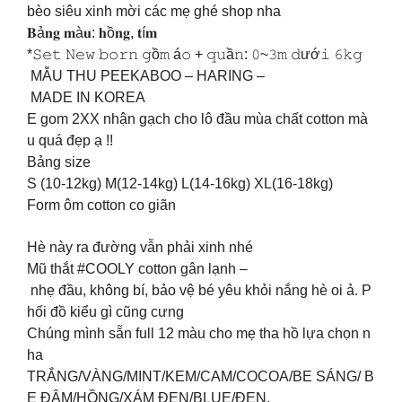
bèo siêu xinh mời các mẹ ghé shop nha
𝐁ả𝐧𝐠 𝐦à𝐮: 𝐡ồ𝐧𝐠, 𝐭í𝐦
*𝚂𝚎𝚝 𝙽𝚎𝚠 𝚋𝚘𝚛𝚗 𝚐ồ𝚖 á𝚘 + 𝚚𝚞ầ𝚗: 𝟶~𝟹𝚖 𝚍ướ𝚒 𝟼𝚔𝚐
MẪU THU PEEKABOO – HARING –
MADE IN KOREA
E gom 2XX nhận gạch cho lô đầu mùa chất cotton mà
u quá đẹp ạ !!
Bảng size
S (10-12kg) M(12-14kg) L(14-16kg) XL(16-18kg)
Form ôm cotton co giãn
Hè này ra đường vẫn phải xinh nhé
Mũ thắt #COOLY cotton gân lạnh –
nhẹ đầu, không bí, bảo vệ bé yêu khỏi nắng hè oi ả. P
hối đồ kiểu gì cũng cưng
Chúng mình sẵn full 12 màu cho mẹ tha hồ lựa chọn n
ha
TRẮNG/VÀNG/MINT/KEM/CAM/COCOA/BE SÁNG/ B
E ĐẬM/HỒNG/XÁM ĐEN/BLUE/ĐEN.