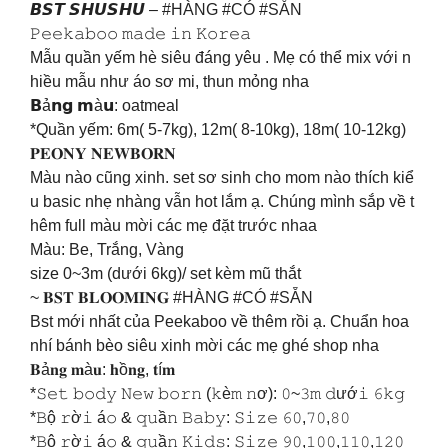
𝘽𝙎𝙏 𝙎𝙃𝙐𝙎𝙃𝙐 – #HÀNG #CÓ #SẴN
𝙿𝚎𝚎𝚔𝚊𝚋𝚘𝚘 𝚖𝚊𝚍𝚎 𝚒𝚗 𝙺𝚘𝚛𝚎𝚊
Mẫu quần yếm hè siêu đáng yêu . Mẹ có thể mix với n
hiều mẫu như áo sơ mi, thun mỏng nha
𝗕ả𝗻𝗴 𝗺à𝘂: oatmeal
*Quần yếm: 6m( 5-7kg), 12m( 8-10kg), 18m( 10-12kg)
𝐏𝐄𝐎𝐍𝐘 𝐍𝐄𝐖𝐁𝐎𝐑𝐍
Màu nào cũng xinh. set sơ sinh cho mom nào thích kiể
u basic nhẹ nhàng vẫn hot lắm ạ. Chúng mình sắp về t
hêm full màu mời các mẹ đặt trước nhaa
Màu: Be, Trắng, Vàng
size 0~3m (dưới 6kg)/ set kèm mũ thắt
~ 𝐁𝐒𝐓 𝐁𝐋𝐎𝐎𝐌𝐈𝐍𝐆 #HÀNG #CÓ #SẴN
Bst mới nhất của Peekaboo về thêm rồi ạ. Chuẩn hoa
nhí bánh bèo siêu xinh mời các mẹ ghé shop nha
𝐁ả𝐧𝐠 𝐦à𝐮: 𝐡ồ𝐧𝐠, 𝐭í𝐦
*𝚂𝚎𝚝 𝚋𝚘𝚍𝚢 𝙽𝚎𝚠 𝚋𝚘𝚛𝚗 (𝚔è𝚖 𝚗ơ): 𝟶~𝟹𝚖 𝚍ướ𝚒 𝟼𝚔𝚐
*𝙱ộ 𝚛ờ𝚒 á𝚘 & 𝚚𝚞ầ𝚗 𝙱𝚊𝚋𝚢: 𝚂𝚒𝚣𝚎 𝟼𝟶,𝟽𝟶,𝟾𝟶
*𝙱ộ 𝚛ờ𝚒 á𝚘 & 𝚚𝚞ầ𝚗 𝙺𝚒𝚍𝚜: 𝚂𝚒𝚣𝚎 𝟿𝟶,𝟷𝟶𝟶,𝟷𝟷𝟶,𝟷𝟸𝟶