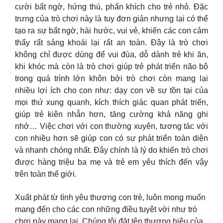
cười bất ngờ, hứng thú, phấn khích cho trẻ nhỏ. Đặc
trưng của trò chơi này là tuy đơn giản nhưng lại có thể
tạo ra sự bất ngờ, hài hước, vui vẻ, khiến các con cảm
thấy rất sảng khoái lại rất an toàn. Đây là trò chơi
không chỉ được dùng để vui đùa, dỗ dành trẻ khi ăn,
khi khóc mà còn là trò chơi giúp trẻ phát triển não bộ
trong quá trình lớn khôn bởi trò chơi còn mang lại
nhiều lợi ích cho con như: dạy con về sự tồn tại của
mọi thứ xung quanh, kích thích giác quan phát triển,
giúp trẻ kiên nhẫn hơn, tăng cường khả năng ghi
nhớ… Việc chơi với con thường xuyên, tương tác với
con nhiều hơn sẽ giúp con có sự phát triển toàn diện
và nhanh chóng nhất. Đây chính là lý do khiến trò chơi
được hàng triệu ba mẹ và trẻ em yêu thích đến vậy
trên toàn thế giới.
Xuất phát từ tình yêu thương con trẻ, luôn mong muốn
mang đến cho các con những điều tuyệt vời như trò
chơi này mang lại, Chúng tôi đặt tên thương hiệu của