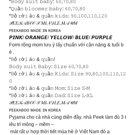
*𝙱𝚘𝚍𝚢 𝚜𝚞𝚒𝚝 𝚋𝚊𝚋𝚢: 𝟼𝟶,𝟽𝟶,𝟾𝟶
*𝚀𝚞ầ𝚗 𝚋𝚕𝚘𝚘𝚖𝚎𝚛 𝚋𝚊𝚋𝚢: 𝟼𝟶,𝟽𝟶,𝟾𝟶
*𝙱ộ 𝚛ờ𝚒 á𝚘 & 𝚚𝚞ầ𝚗 𝚔𝚒𝚍𝚜: 𝟿𝟶,𝟷𝟶𝟶,𝟷𝟷𝟶,𝟷𝟸𝟶
𝒫𝐸𝐸𝒦𝒜𝐵𝒪𝒪 𝒳 𝑀𝐼𝒩𝒟𝐿𝐸.𝑀𝒜𝒰𝑀
ᴘᴇᴇᴋᴀʙᴏᴏ ᴍᴀᴅᴇ ɪɴ ᴋᴏʀᴇᴀ
𝙋𝙄𝙉𝙆/ 𝙊𝙍𝘼𝙉𝙂𝙀/ 𝙔𝙀𝙇𝙇𝙊𝙒/ 𝘽𝙇𝙐𝙀/ 𝙋𝙐𝙍𝙋𝙇𝙀
Form rộng mom lưu ý lấy chuẩn với cân nặng & tuổi b
é .
*𝙱ộ 𝚛ờ𝚒 á𝚘 & 𝚚𝚞ầ𝚗/
𝙱𝚘𝚍𝚢 𝚜𝚞𝚒𝚝 𝙱𝚊𝚋𝚢: 𝚂𝚒𝚣𝚎 𝟼𝟶,𝟽𝟶,𝟾𝟶
*𝙱ộ 𝚛ờ𝚒 á𝚘 & 𝚚𝚞ầ𝚗 𝙺𝚒𝚍𝚜: 𝚂𝚒𝚣𝚎 𝟿𝟶,𝟾𝟶,𝟷𝟶𝟶,𝟷𝟷𝟶,𝟷𝟸
𝟶
*𝙱ộ 𝚛ờ𝚒 á𝚘 & 𝚚𝚞ầ𝚗 𝙼𝚘𝚖: 𝚂𝚒𝚣𝚎 𝚂-𝙼
*𝙱ộ 𝚛ờ𝚒 á𝚘 & 𝚚𝚞ầ𝚗 𝙳𝚊𝚍: 𝚂𝚒𝚣𝚎 𝙻-𝚇𝙻
𝒫𝐸𝐸𝒦𝒜𝐵𝒪𝒪 𝒳 𝑀𝐼𝒩𝒟𝐿𝐸.𝑀𝒜𝒰𝑀
ᴘᴇᴇᴋᴀʙᴏᴏ ᴍᴀᴅᴇ ɪɴ ᴋᴏʀᴇᴀ
Pyjama cho cả nhà cùng diện đây. nhà Peek làm đủ 3 t
iêu trí mỏng – mềm –
mát rất ư hợp thời tiết mùa hè ở Việt Nam đó ạ