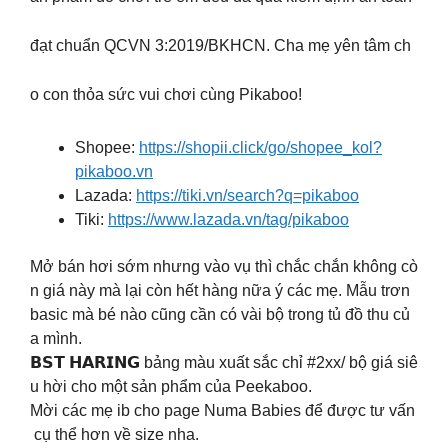
đạt chuẩn QCVN 3:2019/BKHCN. Cha mẹ yên tâm ch
o con thỏa sức vui chơi cùng Pikaboo!
Shopee:
https://shopii.click/go/shopee_kol?
pikaboo.vn
Lazada:
https://tiki.vn/search?q=pikaboo
Tiki:
https://www.lazada.vn/tag/pikaboo
Mở bán hơi sớm nhưng vào vụ thì chắc chắn không cò
n giá này mà lại còn hết hàng nữa ý các mẹ. Mẫu trơn
basic mà bé nào cũng cần có vài bộ trong tủ đồ thu củ
a mình.
𝗕𝗦𝗧 𝗛𝗔𝗥𝗜𝗡𝗚 bảng màu xuất sắc chỉ #2xx/ bộ giá siê
u hời cho một sản phẩm của Peekaboo.
Mời các mẹ ib cho page Numa Babies để được tư vấn
cụ thể hơn về size nha.