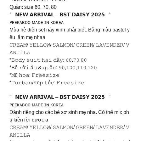
Quần: size 60, 70, 80
° 𝗡𝗘𝗪 𝗔𝗥𝗥𝗜𝗩𝗔𝗟 – 𝗕𝗦𝗧 𝗗𝗔𝗜𝗦𝗬 𝟮𝟬𝟮𝟱 °
ᴘᴇᴇᴋᴀʙᴏᴏ ᴍᴀᴅᴇ ɪɴ ᴋᴏʀᴇᴀ
Mùa hè diện set này xinh phải biết. Bảng màu pastel y
êu lắm mẹ nhaa
𝙲𝚁𝙴𝙰𝙼/ 𝚈𝙴𝙻𝙻𝙾𝚆/ 𝚂𝙰𝙻𝙼𝙾𝙽/ 𝙶𝚁𝙴𝙴𝙽/ 𝙻𝙰𝚅𝙴𝙽𝙳𝙴𝚁/ 𝚅
𝙰𝙽𝙸𝙻𝙻𝙰
*𝙱𝚘𝚍𝚢 𝚜𝚞𝚒𝚝 𝚑𝚊𝚒 𝚍â𝚢: 𝟼𝟶,𝟽𝟶,𝟾𝟶
*𝙱ộ 𝚛ờ𝚒 á𝚘 & 𝚚𝚞ầ𝚗: 𝟿𝟶,𝟷𝟶𝟶,𝟷𝟷𝟶,𝟷𝟸𝟶
*𝙼ũ 𝚑𝚘𝚊: 𝙵𝚛𝚎𝚎𝚜𝚒𝚣𝚎
*𝚃𝚞𝚛𝚋𝚊𝚗/𝙺ẹ𝚙 𝚝ó𝚌: 𝙵𝚛𝚎𝚎𝚜𝚒𝚣𝚎
° 𝗡𝗘𝗪 𝗔𝗥𝗥𝗜𝗩𝗔𝗟 – 𝗕𝗦𝗧 𝗗𝗔𝗜𝗦𝗬 𝟮𝟬𝟮𝟱 °
ᴘᴇᴇᴋᴀʙᴏᴏ ᴍᴀᴅᴇ ɪɴ ᴋᴏʀᴇᴀ
Dành riêng cho các bé sơ sinh mẹ nha. Có thể mix ph
ụ kiện rời được ạ
𝙲𝚁𝙴𝙰𝙼/ 𝚈𝙴𝙻𝙻𝙾𝚆/ 𝚂𝙰𝙻𝙼𝙾𝙽/ 𝙶𝚁𝙴𝙴𝙽/ 𝙻𝙰𝚅𝙴𝙽𝙳𝙴𝚁/ 𝚅
𝙰𝙽𝙸𝙻𝙻𝙰