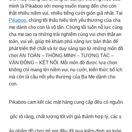
mình là Pikaboo với mong muốn mang đến cho con
thật nhiều niềm vui, nhiều tiếng cười giòn giã nhất. Tại
Pikaboo
, chúng tôi thấu hiểu tình yêu thương của cha
mẹ dành cho con là vô tận. Chúng tôi luôn nỗ lực cùng
cha mẹ tạo ra những trải nghiệm cùng vui chơi thật an
toàn, vui vẻ, giúp trẻ khám phá năng lực bản thân để
phát triển thể chất và tư duy sáng tạo từ những món đồ
chơi AN TOÀN – THÔNG MINH – TƯƠNG TÁC –
VẬN ĐỘNG – KẾT NỐI. Mỗi món đồ được lựa chọn
không chỉ mang tới niềm vui, nụ cười, kiến thức bổ ích
mà còn là cầu nối yêu thương của Ba Mẹ dành cho
con.
Pikaboo cam kết các mặt hàng cung cấp đều có nguồn
gốc rõ ràng, chất lượng tốt với giá thành hợp lý, các s
ản phẩm đồ chơi trẻ em đều đã qua kiểm định an toàn