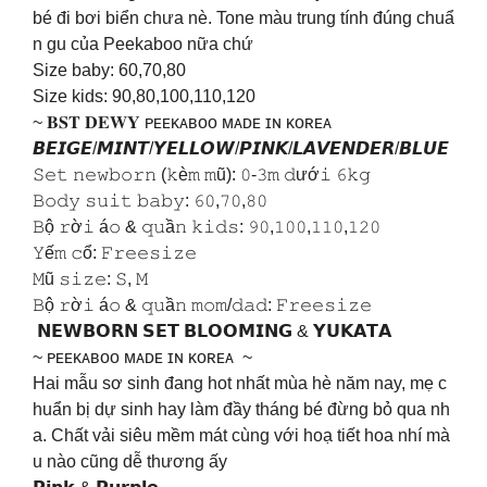
bé đi bơi biển chưa nè. Tone màu trung tính đúng chuẩ
n gu của Peekaboo nữa chứ
Size baby: 60,70,80
Size kids: 90,80,100,110,120
~ 𝐁𝐒𝐓 𝐃𝐄𝐖𝐘 ᴘᴇᴇᴋᴀʙᴏᴏ ᴍᴀᴅᴇ ɪɴ ᴋᴏʀᴇᴀ
𝘽𝙀𝙄𝙂𝙀/𝙈𝙄𝙉𝙏/𝙔𝙀𝙇𝙇𝙊𝙒/𝙋𝙄𝙉𝙆/𝙇𝘼𝙑𝙀𝙉𝘿𝙀𝙍/𝘽𝙇𝙐𝙀
𝚂𝚎𝚝 𝚗𝚎𝚠𝚋𝚘𝚛𝚗 (𝚔è𝚖 𝚖ũ): 𝟶-𝟹𝚖 𝚍ướ𝚒 𝟼𝚔𝚐
𝙱𝚘𝚍𝚢 𝚜𝚞𝚒𝚝 𝚋𝚊𝚋𝚢: 𝟼𝟶,𝟽𝟶,𝟾𝟶
𝙱ộ 𝚛ờ𝚒 á𝚘 & 𝚚𝚞ầ𝚗 𝚔𝚒𝚍𝚜: 𝟿𝟶,𝟷𝟶𝟶,𝟷𝟷𝟶,𝟷𝟸𝟶
𝚈ế𝚖 𝚌ổ: 𝙵𝚛𝚎𝚎𝚜𝚒𝚣𝚎
𝙼ũ 𝚜𝚒𝚣𝚎: 𝚂, 𝙼
𝙱ộ 𝚛ờ𝚒 á𝚘 & 𝚚𝚞ầ𝚗 𝚖𝚘𝚖/𝚍𝚊𝚍: 𝙵𝚛𝚎𝚎𝚜𝚒𝚣𝚎
𝗡𝗘𝗪𝗕𝗢𝗥𝗡 𝗦𝗘𝗧 𝗕𝗟𝗢𝗢𝗠𝗜𝗡𝗚 & 𝗬𝗨𝗞𝗔𝗧𝗔
~ ᴘᴇᴇᴋᴀʙᴏᴏ ᴍᴀᴅᴇ ɪɴ ᴋᴏʀᴇᴀ ~
Hai mẫu sơ sinh đang hot nhất mùa hè năm nay, mẹ c
huẩn bị dự sinh hay làm đầy tháng bé đừng bỏ qua nh
a. Chất vải siêu mềm mát cùng với hoạ tiết hoa nhí mà
u nào cũng dễ thương ấy