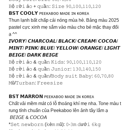
𝙱ộ 𝚛ờ𝚒 á𝚘 + 𝚚𝚞ầ𝚗: 𝚂𝚒𝚣𝚎 𝟿𝟶,𝟷𝟶𝟶,𝟷𝟷𝟶,𝟷𝟸𝟶
️𝗕𝗦𝗧 𝗖𝗢𝗢𝗟𝗬️ ᴘᴇᴇᴋᴀʙᴏᴏ ᴍᴀᴅᴇ ɪɴ ᴋᴏʀᴇᴀ
Thun lạnh bất chấp cái nóng mùa hè. Bảng màu 2025
pastel cực xinh mẹ sắm vào màu cho bé mặc thay đổi
ạ ^^
𝙄𝙑𝙊𝙍𝙔/ 𝘾𝙃𝘼𝙍𝘾𝙊𝘼𝙇/ 𝘽𝙇𝘼𝘾𝙆/ 𝘾𝙍𝙀𝘼𝙈/ 𝘾𝙊𝘾𝙊𝘼/
𝙈𝙄𝙉𝙏/ 𝙋𝙄𝙉𝙆/ 𝘽𝙇𝙐𝙀/ 𝙔𝙀𝙇𝙇𝙊𝙒/ 𝙊𝙍𝘼𝙉𝙂𝙀/ 𝙇𝙄𝙂𝙃𝙏
𝘽𝙀𝙄𝙂𝙀/ 𝘿𝘼𝙍𝙆 𝘽𝙀𝙄𝙂𝙀
𝙱ộ 𝚛ờ𝚒 á𝚘 & 𝚚𝚞ầ𝚗 𝙺𝚒𝚍𝚜: 𝟿𝟶,𝟷𝟶𝟶,𝟷𝟷𝟶,𝟷𝟸𝟶
𝙱ộ 𝚛ờ𝚒 á𝚘 & 𝚚𝚞ầ𝚗 𝙹𝚞𝚗𝚒𝚘𝚛: 𝟷𝟹𝟶,𝟷𝟺𝟶,𝟷𝟻𝟶
𝙱ộ 𝚛ờ𝚒 á𝚘 & 𝚚𝚞ầ𝚗/𝙱𝚘𝚍𝚢 𝚜𝚞𝚒𝚝 𝙱𝚊𝚋𝚢: 𝟼𝟶,𝟽𝟶,𝟾𝟶
𝙼ũ/𝚃𝚞𝚛𝚋𝚊𝚗: 𝙵𝚛𝚎𝚎𝚜𝚒𝚣𝚎
𝗕𝗦𝗧 𝗠𝗔𝗥𝗥𝗢𝗡 ᴘᴇᴇᴋᴀʙᴏᴏ ᴍᴀᴅᴇ ɪɴ ᴋᴏʀᴇᴀ
Chất vải mềm mát có lỗ thoáng khí mẹ nha. Tone màu t
rung tính chuẩn của Peekaboo lên ảnh tây lắm ạ
𝘉𝘌𝘐𝘎𝘌 & 𝘊𝘖𝘊𝘖𝘈
*𝚂𝚎𝚝 𝚗𝚎𝚠𝚋𝚘𝚛𝚗 (𝚔è𝚖 𝚖ũ): 𝟶-𝟹𝚖 𝚍ướ𝚒 𝟼𝚔𝚐