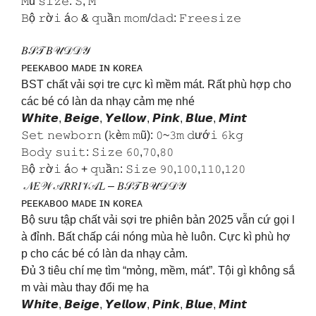
𝙼ũ 𝚜𝚒𝚣𝚎: 𝚂, 𝙼
𝙱ộ 𝚛ờ𝚒 á𝚘 & 𝚚𝚞ầ𝚗 𝚖𝚘𝚖/𝚍𝚊𝚍: 𝙵𝚛𝚎𝚎𝚜𝚒𝚣𝚎
𝐵𝒮𝒯 𝐵𝒰𝒟𝒟𝒴
ᴘᴇᴇᴋᴀʙᴏᴏ ᴍᴀᴅᴇ ɪɴ ᴋᴏʀᴇᴀ
BST chất vải sợi tre cực kì mềm mát. Rất phù hợp cho
các bé có làn da nhạy cảm mẹ nhé
𝙒𝙝𝙞𝙩𝙚, 𝘽𝙚𝙞𝙜𝙚, 𝙔𝙚𝙡𝙡𝙤𝙬, 𝙋𝙞𝙣𝙠, 𝘽𝙡𝙪𝙚, 𝙈𝙞𝙣𝙩
𝚂𝚎𝚝 𝚗𝚎𝚠𝚋𝚘𝚛𝚗 (𝚔è𝚖 𝚖ũ): 𝟶~𝟹𝚖 𝚍ướ𝚒 𝟼𝚔𝚐
𝙱𝚘𝚍𝚢 𝚜𝚞𝚒𝚝: 𝚂𝚒𝚣𝚎 𝟼𝟶,𝟽𝟶,𝟾𝟶
𝙱ộ 𝚛ờ𝚒 á𝚘 + 𝚚𝚞ầ𝚗: 𝚂𝚒𝚣𝚎 𝟿𝟶,𝟷𝟶𝟶,𝟷𝟷𝟶,𝟷𝟸𝟶
𝒩𝐸𝒲 𝒜𝑅𝑅𝐼𝒱𝒜𝐿 – 𝐵𝒮𝒯 𝐵𝒰𝒟𝒟𝒴
ᴘᴇᴇᴋᴀʙᴏᴏ ᴍᴀᴅᴇ ɪɴ ᴋᴏʀᴇᴀ
Bộ sưu tập chất vải sợi tre phiên bản 2025 vẫn cứ gọi l
à đỉnh. Bất chấp cái nóng mùa hè luôn. Cực kì phù hợ
p cho các bé có làn da nhạy cảm.
Đủ 3 tiêu chí mẹ tìm “mỏng, mềm, mát”. Tội gì không sắ
m vài màu thay đổi mẹ ha
𝙒𝙝𝙞𝙩𝙚, 𝘽𝙚𝙞𝙜𝙚, 𝙔𝙚𝙡𝙡𝙤𝙬, 𝙋𝙞𝙣𝙠, 𝘽𝙡𝙪𝙚, 𝙈𝙞𝙣𝙩