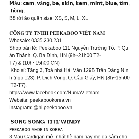
𝗠à𝘂: 𝗰𝗮𝗺, 𝘃à𝗻𝗴, 𝗯𝗲, 𝘀𝗸𝗶𝗻, 𝗸𝗲𝗺, 𝗺𝗶𝗻𝘁, 𝗯𝗹𝘂𝗲, 𝘁í𝗺,
𝗵ồ𝗻𝗴.
Bộ rời áo quần size: XS, S, M, L, XL
___________________________________
𝐂Ô𝐍𝐆 𝐓𝐘 𝐓𝐍𝐇𝐇 𝐏𝐄𝐄𝐊𝐀𝐁𝐎𝐎 𝐕𝐈Ệ𝐓 𝐍𝐀𝐌
Whosale: 0335.230.231
Shop bán lẻ: Peekaboo 111 Nguyễn Trường Tộ, P. Qu
án Thánh, Q. Ba Đình, HN (9h~21h00 T2-
T7) & (10h~15h00 CN)
Kho sỉ: Tầng 3, Toà nhà Hải Vân 129B Trần Đăng Nin
h (ngõ 123), P. Dịch Vọng, Q. Cầu Giấy, HN (8h~15h00
T2-T7).
https://www.facebook.com/NumaVietnam
Website: peekabookorea.vn
Instagram: @hi.peekaboo.vn
𝗦𝗢𝗡𝗚 𝗦𝗢𝗡𝗚/ 𝗧𝗜𝗧𝗜/ 𝗪𝗜𝗡𝗗𝗬
ᴘᴇᴇᴋᴀʙᴏᴏ ᴍᴀᴅᴇ ɪɴ ᴋᴏʀᴇᴀ
3 Mẫu Cardigan mới nhất hè năm nay mẹ đã sắm cho