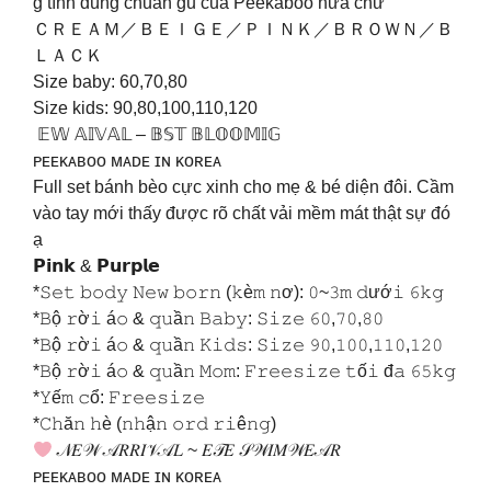
g tính đúng chuẩn gu của Peekaboo nữa chứ
ＣＲＥＡＭ／ＢＥＩＧＥ／ＰＩＮＫ／ＢＲＯＷＮ／Ｂ
ＬＡＣＫ
Size baby: 60,70,80
Size kids: 90,80,100,110,120
𝔼𝕎 𝔸𝕀𝕍𝔸𝕃 – 𝔹𝕊𝕋 𝔹𝕃𝕆𝕆𝕄𝕀𝔾
ᴘᴇᴇᴋᴀʙᴏᴏ ᴍᴀᴅᴇ ɪɴ ᴋᴏʀᴇᴀ
Full set bánh bèo cực xinh cho mẹ & bé diện đôi. Cầm
vào tay mới thấy được rõ chất vải mềm mát thật sự đó
ạ
𝗣𝗶𝗻𝗸 & 𝗣𝘂𝗿𝗽𝗹𝗲
*𝚂𝚎𝚝 𝚋𝚘𝚍𝚢 𝙽𝚎𝚠 𝚋𝚘𝚛𝚗 (𝚔è𝚖 𝚗ơ): 𝟶~𝟹𝚖 𝚍ướ𝚒 𝟼𝚔𝚐
*𝙱ộ 𝚛ờ𝚒 á𝚘 & 𝚚𝚞ầ𝚗 𝙱𝚊𝚋𝚢: 𝚂𝚒𝚣𝚎 𝟼𝟶,𝟽𝟶,𝟾𝟶
*𝙱ộ 𝚛ờ𝚒 á𝚘 & 𝚚𝚞ầ𝚗 𝙺𝚒𝚍𝚜: 𝚂𝚒𝚣𝚎 𝟿𝟶,𝟷𝟶𝟶,𝟷𝟷𝟶,𝟷𝟸𝟶
*𝙱ộ 𝚛ờ𝚒 á𝚘 & 𝚚𝚞ầ𝚗 𝙼𝚘𝚖: 𝙵𝚛𝚎𝚎𝚜𝚒𝚣𝚎 𝚝ố𝚒 đ𝚊 𝟼𝟻𝚔𝚐
*𝚈ế𝚖 𝚌ổ: 𝙵𝚛𝚎𝚎𝚜𝚒𝚣𝚎
*𝙲𝚑ă𝚗 𝚑è (𝚗𝚑ậ𝚗 𝚘𝚛𝚍 𝚛𝚒ê𝚗𝚐)
𝒩𝐸𝒲 𝒜𝑅𝑅𝐼𝒱𝒜𝐿 ~ 𝐸𝒯𝐸 𝒮𝒲𝐼𝑀𝒲𝐸𝒜𝑅
ᴘᴇᴇᴋᴀʙᴏᴏ ᴍᴀᴅᴇ ɪɴ ᴋᴏʀᴇᴀ