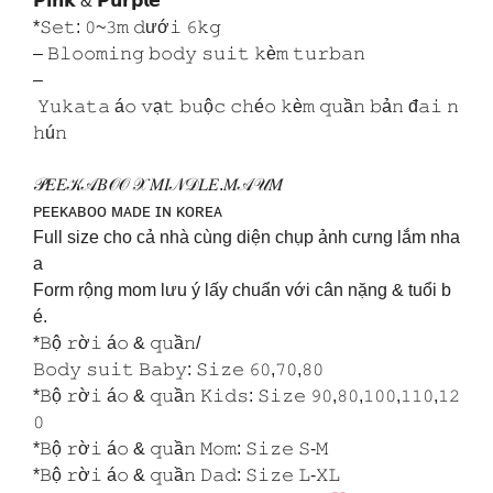
𝗣𝗶𝗻𝗸 & 𝗣𝘂𝗿𝗽𝗹𝗲
*𝚂𝚎𝚝: 𝟶~𝟹𝚖 𝚍ướ𝚒 𝟼𝚔𝚐
– 𝙱𝚕𝚘𝚘𝚖𝚒𝚗𝚐 𝚋𝚘𝚍𝚢 𝚜𝚞𝚒𝚝 𝚔è𝚖 𝚝𝚞𝚛𝚋𝚊𝚗
–
𝚈𝚞𝚔𝚊𝚝𝚊 á𝚘 𝚟ạ𝚝 𝚋𝚞ộ𝚌 𝚌𝚑é𝚘 𝚔è𝚖 𝚚𝚞ầ𝚗 𝚋ả𝚗 đ𝚊𝚒 𝚗
𝚑ú𝚗
𝒫𝐸𝐸𝒦𝒜𝐵𝒪𝒪 𝒳 𝑀𝐼𝒩𝒟𝐿𝐸.𝑀𝒜𝒰𝑀
ᴘᴇᴇᴋᴀʙᴏᴏ ᴍᴀᴅᴇ ɪɴ ᴋᴏʀᴇᴀ
Full size cho cả nhà cùng diện chụp ảnh cưng lắm nha
a
Form rộng mom lưu ý lấy chuẩn với cân nặng & tuổi b
é.
*𝙱ộ 𝚛ờ𝚒 á𝚘 & 𝚚𝚞ầ𝚗/
𝙱𝚘𝚍𝚢 𝚜𝚞𝚒𝚝 𝙱𝚊𝚋𝚢: 𝚂𝚒𝚣𝚎 𝟼𝟶,𝟽𝟶,𝟾𝟶
*𝙱ộ 𝚛ờ𝚒 á𝚘 & 𝚚𝚞ầ𝚗 𝙺𝚒𝚍𝚜: 𝚂𝚒𝚣𝚎 𝟿𝟶,𝟾𝟶,𝟷𝟶𝟶,𝟷𝟷𝟶,𝟷𝟸
𝟶
*𝙱ộ 𝚛ờ𝚒 á𝚘 & 𝚚𝚞ầ𝚗 𝙼𝚘𝚖: 𝚂𝚒𝚣𝚎 𝚂-𝙼
*𝙱ộ 𝚛ờ𝚒 á𝚘 & 𝚚𝚞ầ𝚗 𝙳𝚊𝚍: 𝚂𝚒𝚣𝚎 𝙻-𝚇𝙻