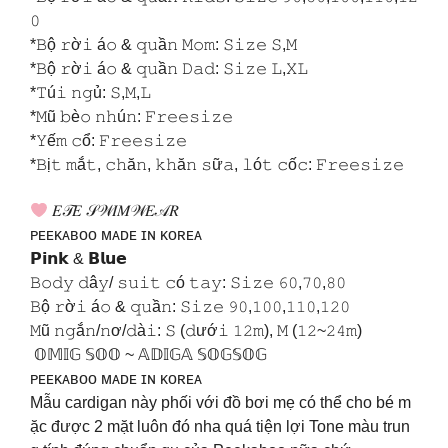
𝟶
*𝙱ộ 𝚛ờ𝚒 á𝚘 & 𝚚𝚞ầ𝚗 𝙼𝚘𝚖: 𝚂𝚒𝚣𝚎 𝚂,𝙼
*𝙱ộ 𝚛ờ𝚒 á𝚘 & 𝚚𝚞ầ𝚗 𝙳𝚊𝚍: 𝚂𝚒𝚣𝚎 𝙻,𝚇𝙻
*𝚃ú𝚒 𝚗𝚐ủ: 𝚂,𝙼,𝙻
*𝙼ũ 𝚋è𝚘 𝚗𝚑ú𝚗: 𝙵𝚛𝚎𝚎𝚜𝚒𝚣𝚎
*𝚈ế𝚖 𝚌ổ: 𝙵𝚛𝚎𝚎𝚜𝚒𝚣𝚎
*𝙱ị𝚝 𝚖ắ𝚝, 𝚌𝚑ă𝚗, 𝚔𝚑ă𝚗 𝚜ữ𝚊, 𝚕ó𝚝 𝚌ố𝚌: 𝙵𝚛𝚎𝚎𝚜𝚒𝚣𝚎
𝐸𝒯𝐸 𝒮𝒲𝐼𝑀𝒲𝐸𝒜𝑅
ᴘᴇᴇᴋᴀʙᴏᴏ ᴍᴀᴅᴇ ɪɴ ᴋᴏʀᴇᴀ
𝗣𝗶𝗻𝗸 & 𝗕𝗹𝘂𝗲
𝙱𝚘𝚍𝚢 𝚍â𝚢/ 𝚜𝚞𝚒𝚝 𝚌ó 𝚝𝚊𝚢: 𝚂𝚒𝚣𝚎 𝟼𝟶,𝟽𝟶,𝟾𝟶
𝙱ộ 𝚛ờ𝚒 á𝚘 & 𝚚𝚞ầ𝚗: 𝚂𝚒𝚣𝚎 𝟿𝟶,𝟷𝟶𝟶,𝟷𝟷𝟶,𝟷𝟸𝟶
𝙼ũ 𝚗𝚐ắ𝚗/𝚗ơ/𝚍à𝚒: 𝚂 (𝚍ướ𝚒 𝟷𝟸𝚖), 𝙼 (𝟷𝟸~𝟸𝟺𝚖)
𝕆𝕄𝕀𝔾 𝕊𝕆𝕆 ~ 𝔸𝔻𝕀𝔾𝔸 𝕊𝕆𝔾𝕊𝕆𝔾
ᴘᴇᴇᴋᴀʙᴏᴏ ᴍᴀᴅᴇ ɪɴ ᴋᴏʀᴇᴀ
Mẫu cardigan này phối với đồ bơi mẹ có thể cho bé m
ặc được 2 mặt luôn đó nha quá tiện lợi Tone màu trun