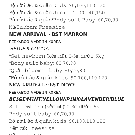
𝙱ộ 𝚛ờ𝚒 á𝚘 & 𝚚𝚞ầ𝚗 𝙺𝚒𝚍𝚜: 𝟿𝟶,𝟷𝟶𝟶,𝟷𝟷𝟶,𝟷𝟸𝟶
𝙱ộ 𝚛ờ𝚒 á𝚘 & 𝚚𝚞ầ𝚗 𝙹𝚞𝚗𝚒𝚘𝚛: 𝟷𝟹𝟶,𝟷𝟺𝟶,𝟷𝟻𝟶
𝙱ộ 𝚛ờ𝚒 á𝚘 & 𝚚𝚞ầ𝚗/𝙱𝚘𝚍𝚢 𝚜𝚞𝚒𝚝 𝙱𝚊𝚋𝚢: 𝟼𝟶,𝟽𝟶,𝟾𝟶
𝙼ũ/𝚃𝚞𝚛𝚋𝚊𝚗: 𝙵𝚛𝚎𝚎𝚜𝚒𝚣𝚎
𝗡𝗘𝗪 𝗔𝗥𝗥𝗜𝗩𝗔𝗟 ~ 𝗕𝗦𝗧 𝗠𝗔𝗥𝗥𝗢𝗡
ᴘᴇᴇᴋᴀʙᴏᴏ ᴍᴀᴅᴇ ɪɴ ᴋᴏʀᴇᴀ
𝘉𝘌𝘐𝘎𝘌 & 𝘊𝘖𝘊𝘖𝘈
*𝚂𝚎𝚝 𝚗𝚎𝚠𝚋𝚘𝚛𝚗 (𝚔è𝚖 𝚖ũ): 𝟶-𝟹𝚖 𝚍ướ𝚒 𝟼𝚔𝚐
*𝙱𝚘𝚍𝚢 𝚜𝚞𝚒𝚝 𝚋𝚊𝚋𝚢: 𝟼𝟶,𝟽𝟶,𝟾𝟶
*𝚀𝚞ầ𝚗 𝚋𝚕𝚘𝚘𝚖𝚎𝚛 𝚋𝚊𝚋𝚢: 𝟼𝟶,𝟽𝟶,𝟾𝟶
*𝙱ộ 𝚛ờ𝚒 á𝚘 & 𝚚𝚞ầ𝚗 𝚔𝚒𝚍𝚜: 𝟿𝟶,𝟷𝟶𝟶,𝟷𝟷𝟶,𝟷𝟸𝟶
𝐍𝐄𝐖 𝐀𝐑𝐑𝐈𝐕𝐀𝐋 ~ 𝐁𝐒𝐓 𝐃𝐄𝐖𝐘
ᴘᴇᴇᴋᴀʙᴏᴏ ᴍᴀᴅᴇ ɪɴ ᴋᴏʀᴇᴀ
𝘽𝙀𝙄𝙂𝙀/𝙈𝙄𝙉𝙏/𝙔𝙀𝙇𝙇𝙊𝙒/𝙋𝙄𝙉𝙆/𝙇𝘼𝙑𝙀𝙉𝘿𝙀𝙍/𝘽𝙇𝙐𝙀
𝚂𝚎𝚝 𝚗𝚎𝚠𝚋𝚘𝚛𝚗 (𝚔è𝚖 𝚖ũ): 𝟶-𝟹𝚖 𝚍ướ𝚒 𝟼𝚔𝚐
𝙱𝚘𝚍𝚢 𝚜𝚞𝚒𝚝 𝚋𝚊𝚋𝚢: 𝟼𝟶,𝟽𝟶,𝟾𝟶
𝙱ộ 𝚛ờ𝚒 á𝚘 & 𝚚𝚞ầ𝚗 𝚔𝚒𝚍𝚜: 𝟿𝟶,𝟷𝟶𝟶,𝟷𝟷𝟶,𝟷𝟸𝟶
𝚈ế𝚖 𝚌ổ: 𝙵𝚛𝚎𝚎𝚜𝚒𝚣𝚎