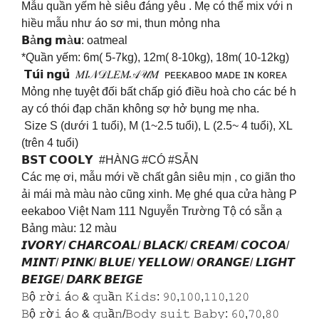
Mẫu quần yếm hè siêu đáng yêu . Mẹ có thể mix với n
hiều mẫu như áo sơ mi, thun mỏng nha
𝗕ả𝗻𝗴 𝗺à𝘂: oatmeal
*Quần yếm: 6m( 5-7kg), 12m( 8-10kg), 18m( 10-12kg)
𝗧𝘂́𝗶 𝗻𝗴𝘂̉ 𝑀𝐼𝒩𝒟𝐿𝐸𝑀𝒜𝒰𝑀 ᴘᴇᴇᴋᴀʙᴏᴏ ᴍᴀᴅᴇ ɪɴ ᴋᴏʀᴇᴀ
Mỏng nhẹ tuyệt đối bất chấp gió điều hoà cho các bé h
ay có thói đạp chăn không sợ hở bụng mẹ nha.
Size S (dưới 1 tuổi), M (1~2.5 tuổi), L (2.5~ 4 tuổi), XL
(trên 4 tuổi)
𝗕𝗦𝗧 𝗖𝗢𝗢𝗟𝗬 #HÀNG #CÓ #SẴN
Các mẹ ơi, mẫu mới về chất gân siêu mịn , co giãn tho
ải mái mà màu nào cũng xinh. Mẹ ghé qua cửa hàng P
eekaboo Việt Nam 111 Nguyễn Trường Tộ có sẵn ạ
Bảng màu: 12 màu
𝙄𝙑𝙊𝙍𝙔/ 𝘾𝙃𝘼𝙍𝘾𝙊𝘼𝙇/ 𝘽𝙇𝘼𝘾𝙆/ 𝘾𝙍𝙀𝘼𝙈/ 𝘾𝙊𝘾𝙊𝘼/
𝙈𝙄𝙉𝙏/ 𝙋𝙄𝙉𝙆/ 𝘽𝙇𝙐𝙀/ 𝙔𝙀𝙇𝙇𝙊𝙒/ 𝙊𝙍𝘼𝙉𝙂𝙀/ 𝙇𝙄𝙂𝙃𝙏
𝘽𝙀𝙄𝙂𝙀/ 𝘿𝘼𝙍𝙆 𝘽𝙀𝙄𝙂𝙀
𝙱ộ 𝚛ờ𝚒 á𝚘 & 𝚚𝚞ầ𝚗 𝙺𝚒𝚍𝚜: 𝟿𝟶,𝟷𝟶𝟶,𝟷𝟷𝟶,𝟷𝟸𝟶
𝙱ộ 𝚛ờ𝚒 á𝚘 & 𝚚𝚞ầ𝚗/𝙱𝚘𝚍𝚢 𝚜𝚞𝚒𝚝 𝙱𝚊𝚋𝚢: 𝟼𝟶,𝟽𝟶,𝟾𝟶