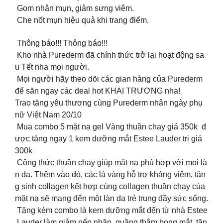
Gom nhân mụn, giảm sưng viêm.
Che nốt mụn hiệu quả khi trang điểm.
Thông báo!!! Thông báo!!!
Kho nhà Purederm đã chính thức trở lại hoạt động sa
u Tết nha mọi người.
Mọi người hãy theo dõi các gian hàng của Purederm
để săn ngay các deal hot KHAI TRƯƠNG nha!
️Trao tặng yêu thương cùng Purederm nhân ngày phụ
nữ Việt Nam 20/10
Mua combo 5 mặt nạ gel Vàng thuần chay giá 350k đ
ược tặng ngay 1 kem dưỡng mắt Estee Lauder trị giá
300k
Công thức thuần chay giúp mặt nạ phù hợp với mọi là
n da. Thêm vào đó, các lá vàng hỗ trợ kháng viêm, tăn
g sinh collagen kết hợp cùng collagen thuần chay của
mặt nạ sẽ mang đến một làn da trẻ trung đầy sức sống.
️ Tặng kèm combo là kem dưỡng mắt đến từ nhà Estee
Lauder làm giảm nếp nhăn, quầng thâm bọng mắt, tăn