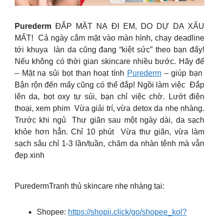
Purederm
ĐẮP MẶT NẠ ĐI EM, DO DỰ DA XẤU
MẤT! Cả ngày cắm mặt vào màn hình, chạy deadline
tới khuya làn da cũng đang “kiệt sức” theo bạn đấy!
Nếu không có thời gian skincare nhiều bước. Hãy để
– Mặt nạ sủi bọt than hoạt tính
Purederm
– giúp bạn
Bận rộn đến mấy cũng có thể đắp! Ngồi làm việc Đắp
lên da, bọt oxy tự sủi, bạn chỉ việc chờ. Lướt điện
thoại, xem phim Vừa giải trí, vừa detox da nhẹ nhàng.
Trước khi ngủ Thư giãn sau một ngày dài, da sạch
khỏe hơn hẳn. Chỉ 10 phút Vừa thư giãn, vừa làm
sạch sâu chỉ 1-3 lần/tuần, chăm da nhàn tênh mà vẫn
đẹp xinh
PuredermTranh thủ skincare nhẹ nhàng tại:
Shopee:
https://shopii.click/go/shopee_kol?