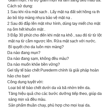
Giảm mụn: Hỗ trợ giảm mụn và làm sáng đều màu da.
Cách sử dụng:
1️ Sau khi rửa mặt sạch . Lấy mặt nạ đất sét hồng ra th
áo bỏ lớp màng nhựa bảo vệ mặt nạ .
2️ Sau đó đắp lên mặt như hình, dùng tay miết cho mặt
nạ ôm hết khuôn mặt .
3️ Đắp 30 phút cho đến khi mặt nạ khô , sau đó từ từ lột
mặt nạ từ cằm ngược lên. Rửa mặt sạch với nước.
Bí quyết cho da luôn mịn màng?
Da nào đang mụn?
Da nào đang sạm, không đều màu?
Da nào muốn khỏe bền vững?
Gel tẩy tế bào chết Purederm chính là giải pháp hoàn
hảo cho bạn!
Công dụng tuyệt vời:
Loại bỏ tế bào chết dưới da và bã nhờn trên da.
Tăng hiệu quả cho các bước dưỡng tiếp theo, giúp da
sáng mịn và đều màu.
Sản phẩm thuần chay, phù hợp cho mọi loại da.