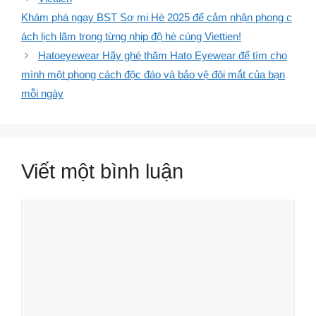
️Khám phá ngay BST Sơ mi Hè 2025 để cảm nhận phong c
ách lịch lãm trong từng nhịp độ hè cùng Viettien!
Hatoeyewear Hãy ghé thăm Hato Eyewear để tìm cho
mình một phong cách độc đáo và bảo vệ đôi mắt của bạn
mỗi ngày
Viết một bình luận
Bình
luận