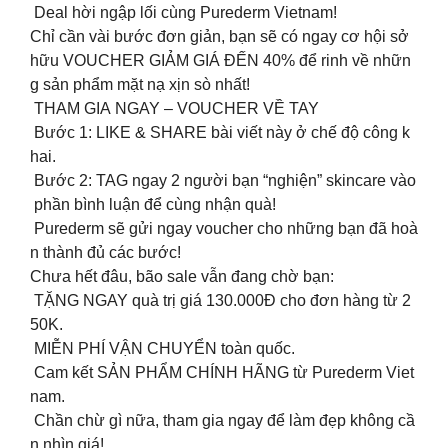
Deal hời ngập lối cùng Purederm Vietnam!
Chỉ cần vài bước đơn giản, bạn sẽ có ngay cơ hội sở
hữu VOUCHER GIẢM GIÁ ĐẾN 40% để rinh về nhữn
g sản phẩm mặt nạ xịn sò nhất!
THAM GIA NGAY – VOUCHER VỀ TAY
Bước 1: LIKE & SHARE bài viết này ở chế độ công k
hai.
Bước 2: TAG ngay 2 người bạn “nghiện” skincare vào
phần bình luận để cùng nhận quà!
️ Purederm sẽ gửi ngay voucher cho những bạn đã hoà
n thành đủ các bước!
Chưa hết đâu, bão sale vẫn đang chờ bạn:
TẶNG NGAY quà trị giá 130.000Đ cho đơn hàng từ 2
50K.
MIỄN PHÍ VẬN CHUYỂN toàn quốc.
Cam kết SẢN PHẨM CHÍNH HÃNG từ Purederm Viet
nam.
Chần chừ gì nữa, tham gia ngay để làm đẹp không cầ
n nhìn giá!