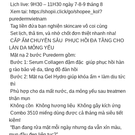
Lịch live: 9H30 – 11H30 ngày 7-8-9 tháng 8
Xem tại: https://shopii.click/go/shopee_kol?
puredermvietnam
Tag liền đứa bạn nghiện skincare vô coi cùng
Set lịch, thả tim, và nhớ chốt đơn thiệt nhanh nha!
‍️ CẤP ẨM CHUYÊN SÂU PHỤC HỒI ĐA TẦNG CHO
LÀN DA MỎNG YẾU
Mặt nạ 2 bước Purederm gồm:
Bước 1: Serum Collagen đậm đặc giúp phục hồi hàn
g rào bảo vệ da, tăng độ đàn hồi
Bước 2: Mặt nạ Gel Hydro giúp khóa ẩm + làm dịu tức
thì
Phù hợp cho da mất nước, da mỏng yếu sau treatmen
t/nặn mụn
Không cồn Không hương liệu Không gây kích ứng
Combo 3510 miếng dùng được cả tháng mà siêu tiết
kiệm!
“Bạn đang rửa mặt mỗi ngày nhưng da vẫn xỉn màu,
mụn đầu đen liên tục?”