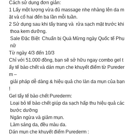
Cách sử dụng đơn giản:
1️ Lấy một lượng vừa đủ massage nhẹ nhàng lên da m
ặt và cổ hai đến ba lần mỗi tuần.
2️ Sử dụng sau khi tẩy trang và rửa sạch mặt trước khi
thoa kem dưỡng.
Sale Đặc Biệt Chuẩn bị Quà Mừng ngày Quốc tế Phụ
nữ
Từ ngày 4/3 đến 10/3
Chỉ với 51.000 đồng, bạn sẽ sở hữu ngay combo gel t
ẩy tế bào chết và dán mụn che khuyết điểm từ Pureder
m –
giải pháp dễ dàng & hiệu quả cho làn da mụn của bạn
! ‍️
Gel tẩy tế bào chết Purederm:
Loại bỏ tế bào chết giúp da sạch hấp thu hiệu quả các
bước dưỡng
Ngăn ngừa và giảm mụn.
Làm sáng da, đều màu da.
Dán mụn che khuyết điểm Purederm :