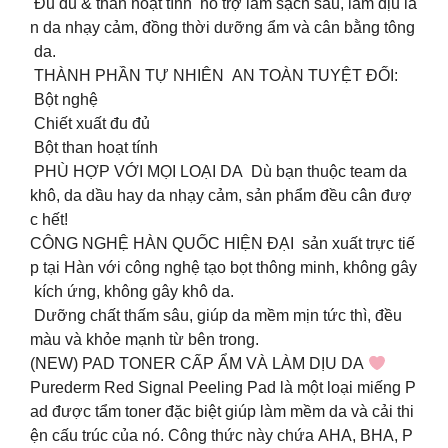
Đu đủ & than hoạt tính hỗ trợ làm sạch sâu, làm dịu là
n da nhạy cảm, đồng thời dưỡng ẩm và cân bằng tông
da.
THÀNH PHẦN TỰ NHIÊN AN TOÀN TUYỆT ĐỐI:
️ Bột nghệ
️ Chiết xuất đu đủ
️ Bột than hoạt tính
‍️ PHÙ HỢP VỚI MỌI LOẠI DA Dù bạn thuộc team da
khô, da dầu hay da nhạy cảm, sản phẩm đều cân đượ
c hết!
CÔNG NGHỆ HÀN QUỐC HIỆN ĐẠI sản xuất trực tiế
p tại Hàn với công nghệ tạo bọt thông minh, không gây
kích ứng, không gây khô da.
Dưỡng chất thấm sâu, giúp da mềm mịn tức thì, đều
màu và khỏe mạnh từ bên trong.
(NEW) PAD TONER CẤP ẨM VÀ LÀM DỊU DA
Purederm Red Signal Peeling Pad là một loại miếng P
ad được tẩm toner đặc biệt giúp làm mềm da và cải thi
ện cấu trúc của nó. Công thức này chứa AHA, BHA, P