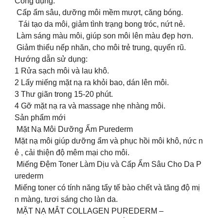
Công dụng:
Cấp ẩm sâu, dưỡng môi mềm mượt, căng bóng.
Tái tạo da môi, giảm tình trạng bong tróc, nứt nẻ.
Làm sáng màu môi, giúp son môi lên màu đẹp hơn.
Giảm thiểu nếp nhăn, cho môi trẻ trung, quyến rũ.
Hướng dẫn sử dụng:
1️ Rửa sạch môi và lau khô.
2️ Lấy miếng mặt nạ ra khỏi bao, dán lên môi.
3️ Thư giãn trong 15-20 phút.
4️ Gỡ mặt nạ ra và massage nhẹ nhàng môi.
Sản phẩm mới
Mặt Nạ Môi Dưỡng Ẩm Purederm
Mặt nạ môi giúp dưỡng ẩm và phục hồi môi khô, nức n
ẻ , cải thiện độ mêm mại cho môi.
Miếng Đệm Toner Làm Dịu và Cấp Ẩm Sâu Cho Da P
urederm
Miếng toner có tính năng tẩy tế bào chết và tăng độ mị
n màng, tươi sáng cho làn da.
️ MẶT NẠ MẮT COLLAGEN PUREDERM –