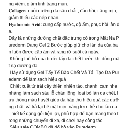
ng viêm, giảm tình trạng mụn.
𝐂𝐨𝐥𝐥𝐚𝐠𝐞𝐧: nuôi dưỡng da săn chắc, đàn hồi, căng mịn,
giảm thiểu các nếp nhăn.
𝐇𝐲𝐚𝐥𝐮𝐫𝐨𝐧𝐢𝐜 𝐀𝐜𝐢𝐝: cung cấp nước, độ ẩm, phục hồi làn d
a.
Đây là những dưỡng chất đặc trưng có trong Mặt Nạ P
urederm Dạng Gel 2 Bước giúp giữ cho làn da của bạ
n luôn được cấp ẩm và rạng rỡ suốt cả ngày.
‍️ Không thể bỏ qua bước tẩy da chết trước khi dùng mặ
t nạ dưỡng da –
Hãy sử dụng Gel Tẩy Tế Bào Chết Và Tái Tạo Da Pur
ederm để làm sạch hiệu quả
Chiết xuất từ trái cây thiên nhiên táo, chanh, cam nhẹ
nhàng làm sạch sâu lỗ chân lông, loại bỏ làn da chết, l
ưu thông máu huyết giúp da hấp thu hiệu quả các dưỡ
ng chất, và trả lại bề mặt mịn màng tươi trẻ cho làn da.
Thiết kế dạng gói tiện lợi, phù hợp để bạn mang theo t
rong những chuyến đi xa, đi chơi hay công tác
️ Siêu sale COMBO đã đổ bộ vào Purederm