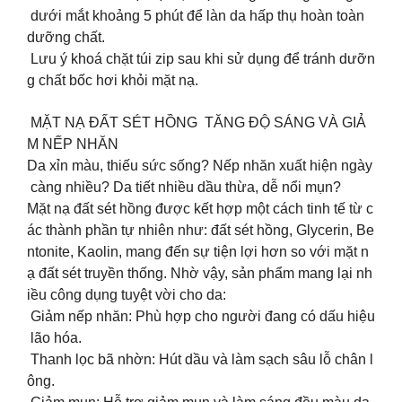
dưới mắt khoảng 5 phút để làn da hấp thụ hoàn toàn
dưỡng chất.
️ Lưu ý khoá chặt túi zip sau khi sử dụng để tránh dưỡn
g chất bốc hơi khỏi mặt nạ.
MẶT NẠ ĐẤT SÉT HỒNG TĂNG ĐỘ SÁNG VÀ GIẢ
M NẾP NHĂN
Da xỉn màu, thiếu sức sống? Nếp nhăn xuất hiện ngày
càng nhiều? Da tiết nhiều dầu thừa, dễ nổi mụn?
Mặt nạ đất sét hồng được kết hợp một cách tinh tế từ c
ác thành phần tự nhiên như: đất sét hồng, Glycerin, Be
ntonite, Kaolin, mang đến sự tiện lợi hơn so với mặt n
ạ đất sét truyền thống. Nhờ vậy, sản phẩm mang lại nh
iều công dụng tuyệt vời cho da:
Giảm nếp nhăn: Phù hợp cho người đang có dấu hiệu
lão hóa.
Thanh lọc bã nhờn: Hút dầu và làm sạch sâu lỗ chân l
ông.