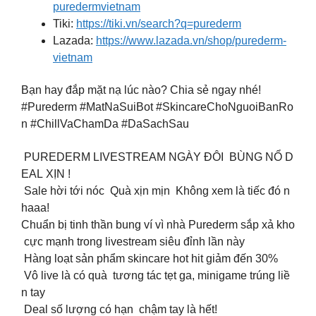
puredermvietnam
Tiki:
https://tiki.vn/search?q=purederm
Lazada:
https://www.lazada.vn/shop/purederm-
vietnam
Bạn hay đắp mặt nạ lúc nào? Chia sẻ ngay nhé!
#Purederm #MatNaSuiBot #SkincareChoNguoiBanRo
n #ChillVaChamDa #DaSachSau
PUREDERM LIVESTREAM NGÀY ĐÔI BÙNG NỔ D
EAL XỊN !
Sale hời tới nóc Quà xịn mịn Không xem là tiếc đó n
haaa!
Chuẩn bị tinh thần bung ví vì nhà Purederm sắp xả kho
cực mạnh trong livestream siêu đỉnh lần này
Hàng loạt sản phẩm skincare hot hit giảm đến 30%
Vô live là có quà tương tác tẹt ga, minigame trúng liề
n tay
Deal số lượng có hạn chậm tay là hết!