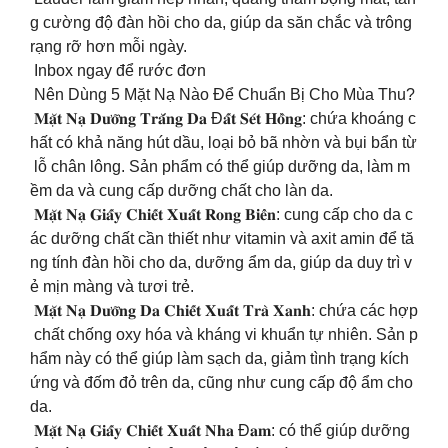
g cường độ đàn hồi cho da, giúp da săn chắc và trông
rạng rỡ hơn mỗi ngày.
Inbox ngay để rước đơn
Nên Dùng 5 Mặt Nạ Nào Để Chuẩn Bị Cho Mùa Thu?
𝐌𝐚̣̆𝐭 𝐍𝐚̣ 𝐃𝐮̛𝐨̛̃𝐧𝐠 𝐓𝐫𝐚̆́𝐧𝐠 𝐃𝐚 Đ𝐚̂́𝐭 𝐒𝐞́𝐭 𝐇𝐨̂̀𝐧𝐠: chứa khoáng c
hất có khả năng hút dầu, loại bỏ bã nhờn và bụi bẩn từ
lỗ chân lông. Sản phẩm có thể giúp dưỡng da, làm m
ềm da và cung cấp dưỡng chất cho làn da.
𝐌𝐚̣̆𝐭 𝐍𝐚̣ 𝐆𝐢𝐚̂́𝐲 𝐂𝐡𝐢𝐞̂́𝐭 𝐗𝐮𝐚̂́𝐭 𝐑𝐨𝐧𝐠 𝐁𝐢𝐞̂̉𝐧: cung cấp cho da c
ác dưỡng chất cần thiết như vitamin và axit amin để tă
ng tính đàn hồi cho da, dưỡng ẩm da, giúp da duy trì v
ẻ mịn màng và tươi trẻ.
𝐌𝐚̣̆𝐭 𝐍𝐚̣ 𝐃𝐮̛𝐨̛̃𝐧𝐠 𝐃𝐚 𝐂𝐡𝐢𝐞̂́𝐭 𝐗𝐮𝐚̂́𝐭 𝐓𝐫𝐚̀ 𝐗𝐚𝐧𝐡: chứa các hợp
chất chống oxy hóa và kháng vi khuẩn tự nhiên. Sản p
hẩm này có thể giúp làm sạch da, giảm tình trạng kích
ứng và đốm đỏ trên da, cũng như cung cấp độ ẩm cho
da.
𝐌𝐚̣̆𝐭 𝐍𝐚̣ 𝐆𝐢𝐚̂́𝐲 𝐂𝐡𝐢𝐞̂́𝐭 𝐗𝐮𝐚̂́𝐭 𝐍𝐡𝐚 Đ𝐚𝐦: có thể giúp dưỡng