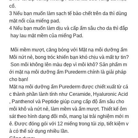
cổ.
3️ Nếu bạn muốn làm sạch tế bào chết trên da thì dùng
mặt nổi của miếng pad.
4️ Nếu bạn muốn làm dịu và cấp ẩm sâu cho da thì đắp
hay lau mặt mềm của miếng Pad.
Môi mềm mượt, căng bóng với Mặt nạ môi dưỡng ẩm
Môi nứt nẻ, bong tróc khiến bạn khó chịu và mất tự tin?
Son môi không lên màu đẹp vì môi khô? Sản phẩm m
ới mặt nạ môi dưỡng ẩm Purederm chính là giải pháp
cho bạn!
Mặt nạ môi dưỡng ẩm Purederm được chiết xuất từ cá
c thành phần lành tính như Ceramide, Hyaluronic Acid
, Panthenol và Peptide giúp cung cấp độ ẩm sâu cho
môi khô và nứt nẻ, làm mềm và ẩm mượt. Thiết kế ôm
sát theo hình dạng đôi môi, mang lại trải nghiệm mới m
ẻ. Được đóng gói với 12 miếng trong túi zip, tiết kiệm v
à có thể sử dụng nhiều lần.