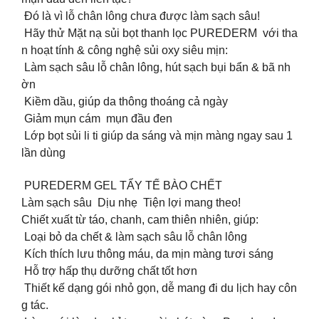
Đó là vì lỗ chân lông chưa được làm sạch sâu!
Hãy thử Mặt nạ sủi bọt thanh lọc PUREDERM với tha
n hoạt tính & công nghệ sủi oxy siêu mịn:
️ Làm sạch sâu lỗ chân lông, hút sạch bụi bẩn & bã nh
ờn
️ Kiềm dầu, giúp da thông thoáng cả ngày
️ Giảm mụn cám mụn đầu đen
️ Lớp bọt sủi li ti giúp da sáng và mịn màng ngay sau 1
lần dùng
PUREDERM GEL TẨY TẾ BÀO CHẾT
Làm sạch sâu Dịu nhẹ Tiện lợi mang theo!
Chiết xuất từ táo, chanh, cam thiên nhiên, giúp:
Loại bỏ da chết & làm sạch sâu lỗ chân lông
Kích thích lưu thông máu, da mịn màng tươi sáng
Hỗ trợ hấp thụ dưỡng chất tốt hơn
Thiết kế dạng gói nhỏ gọn, dễ mang đi du lịch hay côn
g tác.