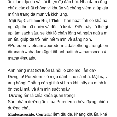
ẩm, làm dịu da và cải thiện độ đàn hồi. Nha đam cũng
chứa các chất chống vi khuẩn và chống viêm, giúp giả
m tình trạng da mụn và kích ứng.
𝐌𝐚̣̆𝐭 𝐍𝐚̣ 𝐆𝐞𝐥 𝐓𝐡𝐚𝐧 𝐇𝐨𝐚̣𝐭 𝐓𝐢́𝐧𝐡: Than hoạt tính có khả nă
ng hấp thụ bã nhờn và độc tố từ da. Điều này có thể gi
úp làm sạch sâu, se khít lỗ chân lông và ngăn ngừa m
ụn ẩn, giúp da trở nên mềm mịn và sáng hơn.
#Puredermvietnam #purederm #datsethong #rongbien
#traxanh #nhadam #gel #thanhoattinh #chamsocda #
matna #muathu
Ánh nắng mặt trời luôn là nỗi lo cho mọi làn da?
Đừng lo! Purederm có mẹo dành cho cả nhà: Mặt nạ v
àng hồng! Chẳng còn gì thú vị hơn khi thấy da mình lu
ôn thoải mái và ẩm mịn suốt ngày
Dưỡng ẩm là chìa khóa quan trọng!
Sản phẩm dưỡng ẩm của Purederm chứa đựng nhiều
dưỡng chất:
𝐌𝐚𝐝𝐞𝐜𝐚𝐬𝐬𝐨𝐬𝐢𝐝𝐞, 𝐂𝐞𝐧𝐭𝐞𝐥𝐥𝐚: làm dịu da, kháng khuẩn, khá