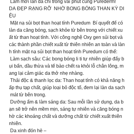
Làm mới làn da chỉ trong vài phút cùng Purederm!
DA ĐẸP RẠNG RỠ NHỜ BONG BÓNG THAN KỲ DI
ỆU
Mặt nạ sủi bọt than hoạt tính Puredum Bí quyết để có
làn da căng bóng, sạch khỏe từ bên trong với chiết xu
ất từ than hoạt tính. Với công nghệ Oxy gen sủi bọt và
các thành phần chiết xuất từ thiên nhiên an toàn và làn
h tính mặt nạ sủi bọt than hoạt tính Puredum có thể:
Làm sạch sâu: Các bong bóng li ti tự nhiên giúp đẩy b
ụi bẩn, dầu thừa và tế bào chết ra khỏi lỗ chân lông, m
ang lại cảm giác da thở nhẹ nhàng.
Thải độc & thanh lọc da: Than hoạt tính có khả năng h
ấp thụ tạp chất, giúp loại bỏ độc tố, đem lại làn da sạch
mát từ bên trong.
Dưỡng ẩm & làm sáng da: Sau mỗi lần sử dụng, da b
ạn sẽ trở nên mềm mịn, sáng tự nhiên và căng bóng n
hờ các khoáng chất và dưỡng chất từ chiết xuất thiên
nhiên.
Da xinh đón hè –