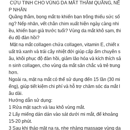
CỨU TINH CHO VÙNG DA MẮT THÂM QUẦNG, NẾ
P NHĂN
Quầng thâm, bọng mắt to khiến bạn trông thiếu sức số
ng? Nếp nhăn, vết chân chim xuất hiện ngày càng nhi
ều, khiến bạn già trước tuổi? Vùng da mắt khô sạm, thi
ếu độ đàn hồi?
Mặt nạ mắt collagen chứa collagen, vitamin E, chiết x
uất trà xanh và trái cây nhiệt đới giúp cấp ẩm chuyên s
âu, khôi phục độ đàn hồi, giảm lão hóa và kích thích sả
n sinh collagen, cho vùng da mắt săn chắc và trẻ trung
hơn.
Ngoài ra, mặt nạ mắt có thể sử dụng đến 15 lần (30 mi
ếng), giúp tiết kiệm chi phí và hỗ trợ chăm sóc da mắt l
âu dài.
Hướng dẫn sử dụng:
1️ Rửa mặt sạch và lau khô vùng mắt.
2️ Lấy miếng dán dán vào sát dưới mi mắt, để khoảng
15-20 phút.
3️ Sau khi tháo mặt nạ ra, nhẹ nhàng massage vùng da