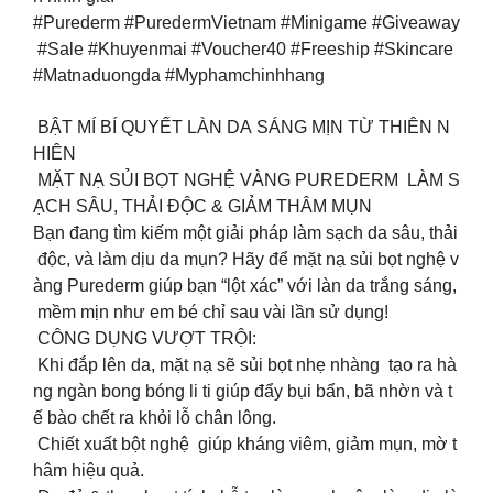
#Purederm #PuredermVietnam #Minigame #Giveaway
#Sale #Khuyenmai #Voucher40 #Freeship #Skincare
#Matnaduongda #Myphamchinhhang
BẬT MÍ BÍ QUYẾT LÀN DA SÁNG MỊN TỪ THIÊN N
HIÊN
MẶT NẠ SỦI BỌT NGHỆ VÀNG PUREDERM LÀM S
ẠCH SÂU, THẢI ĐỘC & GIẢM THÂM MỤN
Bạn đang tìm kiếm một giải pháp làm sạch da sâu, thải
độc, và làm dịu da mụn? Hãy để mặt nạ sủi bọt nghệ v
àng Purederm giúp bạn “lột xác” với làn da trắng sáng,
mềm mịn như em bé chỉ sau vài lần sử dụng!
CÔNG DỤNG VƯỢT TRỘI:
Khi đắp lên da, mặt nạ sẽ sủi bọt nhẹ nhàng tạo ra hà
ng ngàn bong bóng li ti giúp đẩy bụi bẩn, bã nhờn và t
ế bào chết ra khỏi lỗ chân lông.
Chiết xuất bột nghệ giúp kháng viêm, giảm mụn, mờ t
hâm hiệu quả.