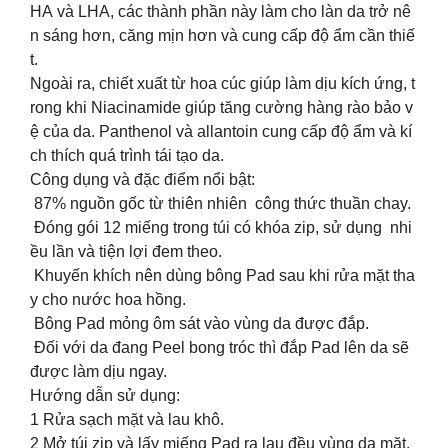
HA và LHA, các thành phần này làm cho làn da trở nê
n sáng hơn, căng mịn hơn và cung cấp độ ẩm cần thiế
t.
Ngoài ra, chiết xuất từ hoa cúc giúp làm dịu kích ứng, t
rong khi Niacinamide giúp tăng cường hàng rào bảo v
ệ của da. Panthenol và allantoin cung cấp độ ẩm và kí
ch thích quá trình tái tạo da.
Công dụng và đặc điểm nổi bật:
87% nguồn gốc từ thiên nhiên công thức thuần chay.
Đóng gói 12 miếng trong túi có khóa zip, sử dụng nhi
ều lần và tiện lợi đem theo.
Khuyến khích nên dùng bông Pad sau khi rửa mặt tha
y cho nước hoa hồng.
Bông Pad mỏng ôm sát vào vùng da được đắp.
Đối với da đang Peel bong tróc thì đắp Pad lên da sẽ
được làm dịu ngay.
Hướng dẫn sử dụng:
1️ Rửa sạch mặt và lau khô.
2️ Mở túi zip và lấy miếng Pad ra lau đều vùng da mặt,