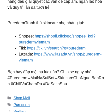
hãng đều giải quyết các vấn đề cấp ẩm, ngăn lão hóa
và duy trì làn da tươi trẻ.
PuredermTranh thủ skincare nhẹ nhàng tại:
Shopee:
https://shopii.click/go/shopee_kol?
puredermvietnam
Tiki:
https://tiki.vn/search?q=purederm
Lazada:
https://www.lazada.vn/shop/purederm-
vietnam
Bạn hay đắp mặt nạ lúc nào? Chia sẻ ngay nhé!
#Purederm #MatNaSuiBot #SkincareChoNguoiBanRo
n #ChillVaChamDa #DaSachSau
Danh
Shop Mall
mục
Thẻ
Purederm
Viettien