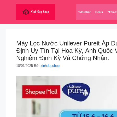
Chuyển
đến
*Moinhat
Deals
*Thươ
nội
dung
Máy Lọc Nước Unilever Pureit Áp 
Định Uy Tín Tại Hoa Kỳ, Anh Quốc 
Nghiệm Định Kỳ Và Chứng Nhận.
10/01/2025
Bởi
xinhdepshop