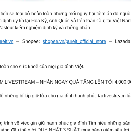
tiến sẽ loại bỏ hoàn toàn những mối nguy hại tiềm ẩn do ngu
nh uy tín tại Hoa Kỳ, Anh Quốc và trên toàn cầu; tại Việt Nam,
asteur kiểm nghiệm định kỳ và chứng nhận.
eit.vn
– Shopee:
shopee.vn/pureit_official_store
– Lazad
toàn cho sức khoẻ của mọi gia đình Việt.
EM LIVESTREAM – NHẬN NGAY QUÀ TẶNG LÊN TỚI 4.000.
 lộ những bí kíp giữ lửa cho gia đình hạnh phúc tại livestream 
g trình về việc gìn giữ hạnh phúc gia đình Tìm hiểu những sả
 hàng đầu thế giới DUY NHẤT 3 SUẤT mua hàng giảm sâu tới 