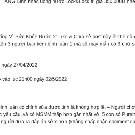
 TẶNG Bình nhắc uống nước Lock&Lock trị giá 350.000Đ nhé! 
Uống Vì Sức Khỏe Bước 2: Like & Chia sẻ post này ở chế độ 
ên 3 người bạn kèm bình luận 1 mã số may mắn có 3 chữ số 
h ngày 27/04/2022.
y vào lúc 21h00 ngày 02/5/2022
ình luận có chỉnh sửa được tính là không hợp lệ. – Người ch
ớc yêu cầu, và có MSMM thấp hơn gần nhất với 5 con số Pureit
n người đưa ra đáp án sớm hơn (không chấp nhận comment qua