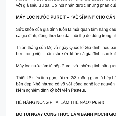
với giá siêu ưu đãi Cơ hội nhận được những phần quà
MÁY LỌC NƯỚC PUREIT – “VỆ SĨ MINI” CHO CĂ
Sức khỏe của gia đình luôn là mối quan tâm hàng đầu
cả gia đình, đồng thời kéo dài tuổi thọ đồ dùng trong n
Tri ân tháng của Mẹ và ngày Quốc tế Gia đình, nếu b
hơn trong việc chăm sóc sức khỏe cả gia đình, sao khô
Máy lọc nước âm tủ bếp Pureit với những tính năng ưu
Thiết kế siêu tinh gọn, tối ưu 2/3 không gian tủ bếp
bền đẹp Nhỏ nhưng có võ với công nghệ lọc nguyên k
kiểm nghiệm định kỳ bởi viện Pasteur.
HÈ NẮNG NÓNG PHẢI LÀM THẾ NÀO?
Pureit
BỎ TÚI NGAY CÔNG THỨC LÀM BÁNH MOCHI GI