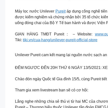
Máy lọc nước Unilever
Pureit
áp dụng công nghệ tiên 
được kiểm nghiệm và chứng nhận bởi 35 tổ chức kiểm đị
uống đóng chai của Bộ Y Tế ban hành và được Viện P
GIAN HÀNG TMĐT Pureit : – Website:
www.pur
Tiki:
tiki.vn/cua-hang/unilever-pureit-official-store
Unilever Pureit cam kết mang lại nguồn nước sạch an 
ĐẾM NGƯỢC ĐẾN 20H THỨ 6 NGÀY 13/5/2021: X
Chào đón ngày Quốc tế Gia đình 15/5, cùng Pureit tiết
Tham gia xem livestream bạn sẽ có cơ hội:
Lắng nghe những chia sẻ thú vị từ hai MC của chươn
Pureit – Thương hiệu thuộc Unilever tập đoàn FMCG