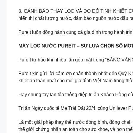
3. CẢNH BÁO THAY LỌC VÀ ĐO ĐỘ TINH KHIẾT CỦA NƯ
hiển thị chất lượng nước, đảm bảo nguồn nước đầu ra 
Pureit luôn đồng hành cùng cả gia đình trong hành trìn
MÁY LỌC NƯỚC PUREIT – SỰ LỰA CHỌN SỐ MỘ
Pureit tự hào khi nhiều lần góp mặt trong “BẢNG V
Pureit xin gửi lời cảm ơn chân thành nhất đến Quý 
khiết an toàn nhất cho mỗi gia đình Việt Nam trong thờ
Hãy chung tay lan tỏa thông điệp tri ân Khách Hàng c
Tri ân Ngày quốc tế Mẹ Trái Đất 22/4, cùng Unilever P
Là một giải pháp thay thế nước đóng bình, đóng chai,
thế giới chứng nhận an toàn cho sức khỏe, và hơn th