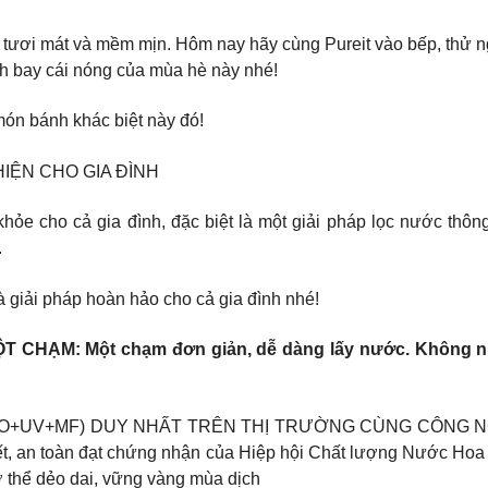
 tươi mát và mềm mịn. Hôm nay hãy cùng Pureit vào bếp, thử 
ánh bay cái nóng của mùa hè này nhé!
món bánh khác biệt này đó!
ỆN CHO GIA ĐÌNH ​
hỏe cho cả gia đình, đặc biệt là một giải pháp lọc nước thô
​
à giải pháp hoàn hảo cho cả gia đình nhé! ​
CHẠM: Một chạm đơn giản, dễ dàng lấy nước. Không nhọc
O+UV+MF) DUY NHẤT TRÊN THỊ TRƯỜNG CÙNG CÔNG NGHỆ B
, an toàn đạt chứng nhận của Hiệp hội Chất lượng Nước Hoa K
 thể dẻo dai, vững vàng mùa dịch ​