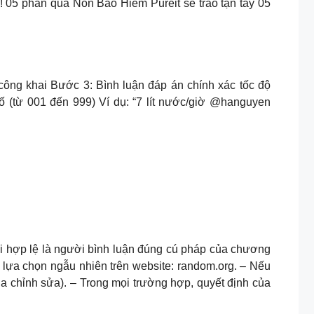
05 phần quà Nón Bảo Hiểm Pureit sẽ trao tận tay 05
công khai Bước 3: Bình luận đáp án chính xác tốc độ
(từ 001 đến 999) Ví dụ: “7 lít nước/giờ @hanguyen
ơi hợp lệ là người bình luận đúng cú pháp của chương
 lựa chọn ngẫu nhiên trên website: random.org. – Nếu
 chỉnh sửa). – Trong mọi trường hợp, quyết định của