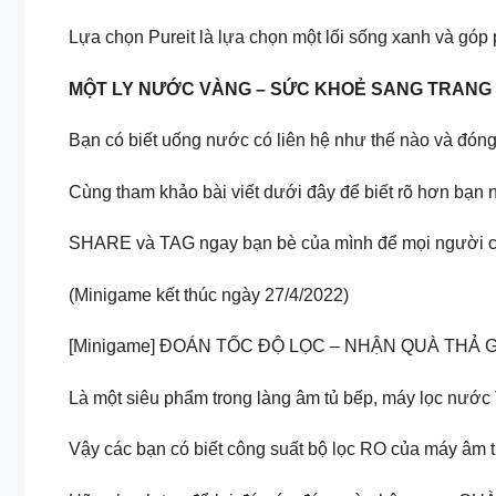
Lựa chọn Pureit là lựa chọn một lối sống xanh và góp
MỘT LY NƯỚC VÀNG – SỨC KHOẺ SANG TRANG
Bạn có biết uống nước có liên hệ như thế nào và đón
Cùng tham khảo bài viết dưới đây để biết rõ hơn bạn 
SHARE và TAG ngay bạn bè của mình để mọi người cù
(Minigame kết thúc ngày 27/4/2022)
[Minigame] ĐOÁN TỐC ĐỘ LỌC – NHẬN QUÀ THẢ GA
Là một siêu phẩm trong làng âm tủ bếp, máy lọc nước
Vậy các bạn có biết công suất bộ lọc RO của máy âm tủ