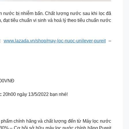
ồn nước bị nhiễm bẩn. Chất lượng nước sau khi lọc đã
 đạt tiêu chuẩn vi sinh và hoá lý theo tiêu chuẩn nước
a:
www.lazada.vn/shop/may-loc-nuoc-unilever-pureit
–
000VNĐ
lúc 20h00 ngày 13/5/2022 bạn nhé!
n phẩm chính hãng và chất lượng đến từ Máy lọc nước
30% – Cơ hội sở hữu máy lọc nước chính hãng Pureit