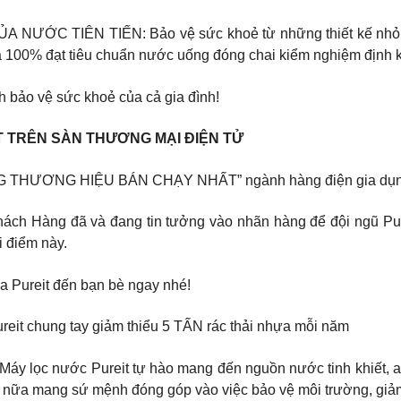
ỚC TIÊN TIẾN: Bảo vệ sức khoẻ từ những thiết kế nhỏ nh
100% đạt tiêu chuẩn nước uống đóng chai kiểm nghiệm định kỳ 
h bảo vệ sức khoẻ của cả gia đình! ​
T TRÊN SÀN THƯƠNG MẠI ĐIỆN TỬ
ÀNG THƯƠNG HIỆU BÁN CHẠY NHẤT” ngành hàng điện gia dụng l
Khách Hàng đã và đang tin tưởng vào nhãn hàng để đội ngũ Pu
i điểm này.
ủa Pureit đến bạn bè ngay nhé!
ureit chung tay giảm thiểu 5 TẤN rác thải nhựa mỗi năm
 Máy lọc nước Pureit tự hào mang đến nguồn nước tinh khiết, 
ế nữa mang sứ mệnh đóng góp vào việc bảo vệ môi trường, giảm 