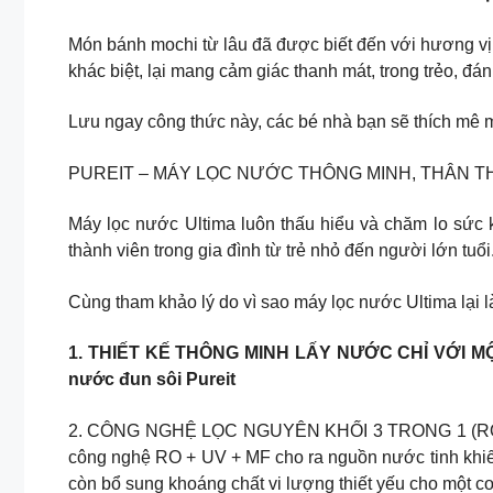
Món bánh mochi từ lâu đã được biết đến với hương vị
khác biệt, lại mang cảm giác thanh mát, trong trẻo, đ
Lưu ngay công thức này, các bé nhà bạn sẽ thích mê 
PUREIT – MÁY LỌC NƯỚC THÔNG MINH, THÂN THI
Máy lọc nước Ultima luôn thấu hiểu và chăm lo sức k
thành viên trong gia đình từ trẻ nhỏ đến người lớn tuổi. 
​Cùng tham khảo lý do vì sao máy lọc nước Ultima lại l
1. THIẾT KẾ THÔNG MINH LẤY NƯỚC CHỈ VỚI MỘT 
nước đun sôi​ Pureit
​2. CÔNG NGHỆ LỌC NGUYÊN KHỐI 3 TRONG 1 (R
công nghệ RO + UV + MF cho ra nguồn nước tinh khiết
còn bổ sung khoáng chất vi lượng thiết yếu cho một cơ