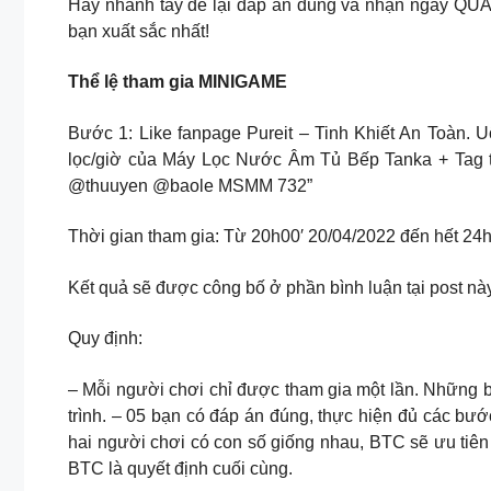
Hãy nhanh tay để lại đáp án đúng và nhận ngay QUÀ
bạn xuất sắc nhất!
Thể lệ tham gia MINIGAME
Bước 1: Like fanpage Pureit – Tinh Khiết An Toàn. 
lọc/giờ của Máy Lọc Nước Âm Tủ Bếp Tanka + Tag t
@thuuyen @baole MSMM 732”
Thời gian tham gia: Từ 20h00′ 20/04/2022 đến hết 24
Kết quả sẽ được công bố ở phần bình luận tại post nà
Quy định:
– Mỗi người chơi chỉ được tham gia một lần. Những b
trình. – 05 bạn có đáp án đúng, thực hiện đủ các bư
hai người chơi có con số giống nhau, BTC sẽ ưu tiê
BTC là quyết định cuối cùng.