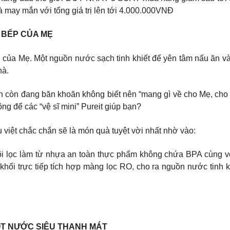
 may mắn với tổng giá trị lên tới 4.000.000VNĐ
N BẾP CỦA MẸ
 của Mẹ. Một nguồn nước sạch tinh khiết để yên tâm nấu ăn và
hà.
ạn còn đang băn khoăn không biết nên “mang gì về cho Mẹ, cho
ng để các “vệ sĩ mini” Pureit giúp bạn?
 việt chắc chắn sẽ là món quà tuyệt vời nhất nhờ vào:
 Lõi lọc làm từ nhựa an toàn thực phẩm không chứa BPA cùng vòi
hối trực tiếp tích hợp màng lọc RO, cho ra nguồn nước tinh 
ỌT NƯỚC SIÊU THANH MÁT