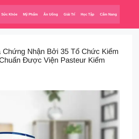
Sức Khỏe
Mỹ Phẩm
Ăn Uống
Giải Trí
Học Tập
Cẩm Nang
Và Chứng Nhận Bởi 35 Tổ Chức Kiểm
u Chuẩn Được Viện Pasteur Kiểm